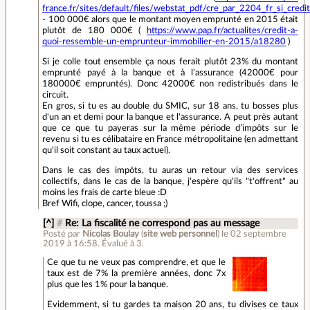
france.fr/sites/default/files/webstat_pdf/cre_par_2204_fr_si_credi
- 100 000€ alors que le montant moyen emprunté en 2015 était
plutôt de 180 000€ (
https://www.pap.fr/actualites/credit-a-
quoi-ressemble-un-emprunteur-immobilier-en-2015/a18280
)
Si je colle tout ensemble ça nous ferait plutôt 23% du montant
emprunté payé à la banque et à l'assurance (42000€ pour
180000€ empruntés). Donc 42000€ non redistribués dans le
circuit.
En gros, si tu es au double du SMIC, sur 18 ans, tu bosses plus
d'un an et demi pour la banque et l'assurance. A peut près autant
que ce que tu payeras sur la même période d’impôts sur le
revenu si tu es célibataire en France métropolitaine (en admettant
qu'il soit constant au taux actuel).
Dans le cas des impôts, tu auras un retour via des services
collectifs, dans le cas de la banque, j'espère qu'ils "t'offrent" au
moins les frais de carte bleue :D
Bref Wifi, clope, cancer, toussa ;)
[^]
#
Re: La fiscalité ne correspond pas au message
Posté par
Nicolas Boulay
(
site web personnel
)
le 02 septembre
2019 à 16:58
.
Évalué à
3
.
Ce que tu ne veux pas comprendre, et que le
taux est de 7% la première années, donc 7x
plus que les 1% pour la banque.
Evidemment, si tu gardes ta maison 20 ans, tu divises ce taux