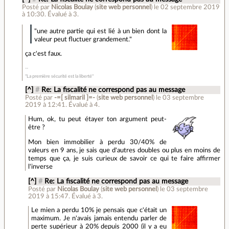
Posté par
Nicolas Boulay
(
site web personnel
)
le 02 septembre 2019
à 10:30
.
Évalué à
3
.
"une autre partie qui est lié à un bien dont la
valeur peut fluctuer grandement."
ça c'est faux.
"La première sécurité est la liberté"
[^]
#
Re: La fiscalité ne correspond pas au message
Posté par
-=[ silmaril ]=-
(
site web personnel
)
le 03 septembre
2019 à 12:41
.
Évalué à
4
.
Hum, ok, tu peut étayer ton argument peut-
être ?
Mon bien immobilier à perdu 30/40% de
valeurs en 9 ans, je sais que d'autres doubles ou plus en moins de
temps que ça, je suis curieux de savoir ce qui te faire affirmer
l'inverse
[^]
#
Re: La fiscalité ne correspond pas au message
Posté par
Nicolas Boulay
(
site web personnel
)
le 03 septembre
2019 à 15:47
.
Évalué à
3
.
Le mien a perdu 10% je pensais que c'était un
maximum. Je n'avais jamais entendu parler de
perte supérieur à 20% depuis 2000 (il y a eu