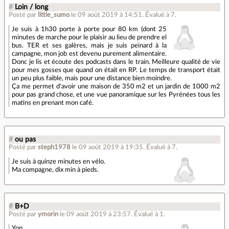
#
Loin / long
Posté par
little_sumo
le 09 août 2019 à 14:51
.
Évalué à
7
.
Je suis à 1h30 porte à porte pour 80 km (dont 25
minutes de marche pour le plaisir au lieu de prendre el
bus. TER et ses galères, mais je suis peinard à la
campagne, mon job est devenu purement alimentaire.
Donc je lis et écoute des podcasts dans le train. Meilleure qualité de vie
pour mes gosses que quand on était en RP. Le temps de transport était
un peu plus faible, mais pour une distance bien moindre.
Ça me permet d'avoir une maison de 350 m2 et un jardin de 1000 m2
pour pas grand chose, et une vue panoramique sur les Pyrénées tous les
matins en prenant mon café.
#
ou pas
Posté par
steph1978
le 09 août 2019 à 19:35
.
Évalué à
7
.
Je suis à quinze minutes en vélo.
Ma compagne, dix min à pieds.
#
B+D
Posté par
ymorin
le 09 août 2019 à 23:57
.
Évalué à
1
.
Yop,