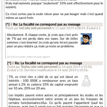
(frais mal nommés puisque "seulement" 10% sont effectivement pour le
notaire).
Ce n'est certes pas la seule raison pour ne pas bouger mais c'est quand
même un sacré frein.
[^]
#
Re: La fiscalité ne correspond pas au message
Posté par
ted
(
site web personnel
)
le 11 août 2019 à 08:44
.
Évalué à
1
.
Absolument. À chaque vente, je crois que c'est près
de 7% qui est perdu dans ces taxes. Sur de telles
sommes c'est énorme! Je crois qu'une loi est passée
pour un peu réduire ça, mais ça reste un problème.
Un LUG en Lorraine : https://enunclic-cappel.fr
[^]
#
Re: La fiscalité ne correspond pas au message
Posté par
Toufou
(
site web personnel
)
le 14 août 2019 à 15:56
.
Évalué à
10
.
Dernière modification le 14 août 2019 à 15:56.
7%, ce n'est rien a côté de ce qui est laissé en
intérêts : 100 000€ a rembourser avec un taux
annuel à 2% te coûtera 10% du capital emprunté
sur 10 ans, 20% sur 20 ans.
Les impôts payent entre autres et principalement les écoles et les
hôpitaux, accessoirement notre armée et un peu les frasques de
certains fonctionnaires/élus. Ce qu'ils payent t'appartient (sauf les
frasques, mais bon il parait que ça fait marcher l'économie et que ça