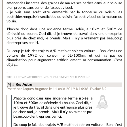
amener des insectes, des graines de mauvaises herbes dans leur pelouse
bien propre, sans parler de l'aspect visuel,
- je vais sans arrêt être emmerdé par la tondeuse du voisin, les
pesticides/engrais/insecticides du voisin, l'aspect visuel de la maison du
voisin.
J'habite donc dans une ancienne ferme isolée, à 10km et 500m de
dénivelé du boulot. Ceci dit, si je trouve du travail dans une entreprise
plus près de chez moi, je prends. Mais il n'y a vraiment pas beaucoup
d'entreprises par ici.
Du coup je fais des trajets A/R matin et soir en voiture… Bon, c'est une
voiture de 1992 qui consomme 5L/100km, et qui n'a pas de
climatisation pour augmenter artificiellement sa consommation. C'est
déjà ça.
THIS IS JUST A PLACEHOLDER. YOU SHOULD NEVER SEE THIS STRING.
[^]
#
Re: Autre
Posté par
Jaques Augarde
le 11 août 2019 à 14:38
.
Évalué à
2
.
J'habite donc dans une ancienne ferme isolée, à
10km et 500m de dénivelé du boulot. Ceci dit, si
je trouve du travail dans une entreprise plus près
de chez moi, je prends. Mais il n'y a vraiment pas
beaucoup d'entreprises par ici.
Du coup je fais des trajets A/R matin et soir en voiture… Bon, c'est