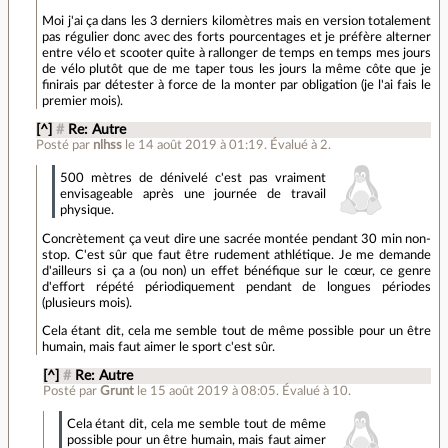
Moi j'ai ça dans les 3 derniers kilomètres mais en version totalement
pas régulier donc avec des forts pourcentages et je préfère alterner
entre vélo et scooter quite à rallonger de temps en temps mes jours
de vélo plutôt que de me taper tous les jours la même côte que je
finirais par détester à force de la monter par obligation (je l'ai fais le
premier mois).
[^]
#
Re: Autre
Posté par
nlhss
le 14 août 2019 à 01:19
.
Évalué à
2
.
500 mètres de dénivelé c'est pas vraiment
envisageable après une journée de travail
physique.
Concrètement ça veut dire une sacrée montée pendant 30 min non-
stop. C'est sûr que faut être rudement athlétique. Je me demande
d'ailleurs si ça a (ou non) un effet bénéfique sur le cœur, ce genre
d'effort répété périodiquement pendant de longues périodes
(plusieurs mois).
Cela étant dit, cela me semble tout de même possible pour un être
humain, mais faut aimer le sport c'est sûr.
[^]
#
Re: Autre
Posté par
Grunt
le 15 août 2019 à 08:05
.
Évalué à
10
.
Cela étant dit, cela me semble tout de même
possible pour un être humain, mais faut aimer