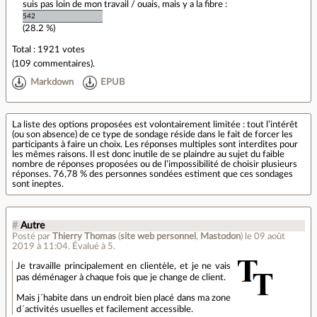
suis pas loin de mon travail / ouais, mais y a la fibre :
542
(28.2 %)
Total : 1921 votes
(
109 commentaires
).
Markdown
EPUB
La liste des options proposées est volontairement limitée : tout l’intérêt
(ou son absence) de ce type de sondage réside dans le fait de forcer les
participants à faire un choix. Les réponses multiples sont interdites pour
les mêmes raisons. Il est donc inutile de se plaindre au sujet du faible
nombre de réponses proposées ou de l’impossibilité de choisir plusieurs
réponses. 76,78 % des personnes sondées estiment que ces sondages
sont ineptes.
#
Autre
Posté par
Thierry Thomas
(
site web personnel
,
Mastodon
)
le 09 août
2019 à 11:04
.
Évalué à
5
.
Je travaille principalement en clientèle, et je ne vais
pas déménager à chaque fois que je change de client.
Mais j´habite dans un endroit bien placé dans ma zone
d´activités usuelles et facilement accessible.