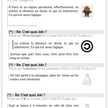
à 17:49
.
Évalué à
6
.
À Paris et en région parisienne, effectivement, on
estime la distance en durée et pas en kilomètres.
Ce qui est assez logique.
Je n’ai aucun avis sur systemd
[^]
#
Re: C'est quoi, loin ?
Posté par
Shunesburg69
le 13 août 2019 à 13:59
.
Évalué à
1
.
on estime la distance en durée et pas en
kilomètres. Ce qui est assez logique.
Surtout que part chez vous, 1km peut-être très
long en temps.
[^]
#
Re: C'est quoi, loin ?
Posté par
foobarbazz
le 04 septembre 2019 à 16:30
.
Évalué à
1
.
On fait pareil à la campagne, dans les zones où les
routes sont sinueuses.
[^]
#
Re: C'est quoi, loin ?
Posté par
ʭ ☯
le 10 août 2019 à 08:44
.
Évalué à
4
.
Argl, je bosse à 6 minutes en vélo de chez moi