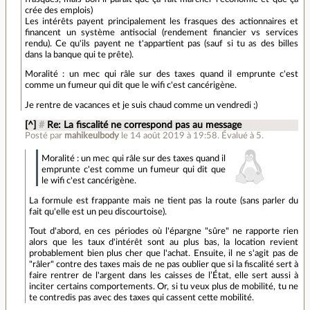
crée des emplois)
Les intérêts payent principalement les frasques des actionnaires et
financent un système antisocial (rendement financier vs services
rendu). Ce qu'ils payent ne t'appartient pas (sauf si tu as des billes
dans la banque qui te prête).
Moralité : un mec qui râle sur des taxes quand il emprunte c'est
comme un fumeur qui dit que le wifi c'est cancérigène.
Je rentre de vacances et je suis chaud comme un vendredi ;)
[^]
#
Re: La fiscalité ne correspond pas au message
Posté par
mahikeulbody
le 14 août 2019 à 19:58
.
Évalué à
5
.
Moralité : un mec qui râle sur des taxes quand il
emprunte c'est comme un fumeur qui dit que
le wifi c'est cancérigène.
La formule est frappante mais ne tient pas la route (sans parler du
fait qu'elle est un peu discourtoise).
Tout d'abord, en ces périodes où l'épargne "sûre" ne rapporte rien
alors que les taux d'intérêt sont au plus bas, la location revient
probablement bien plus cher que l'achat. Ensuite, il ne s'agit pas de
"râler" contre des taxes mais de ne pas oublier que si la fiscalité sert à
faire rentrer de l'argent dans les caisses de l’État, elle sert aussi à
inciter certains comportements. Or, si tu veux plus de mobilité, tu ne
te contredis pas avec des taxes qui cassent cette mobilité.