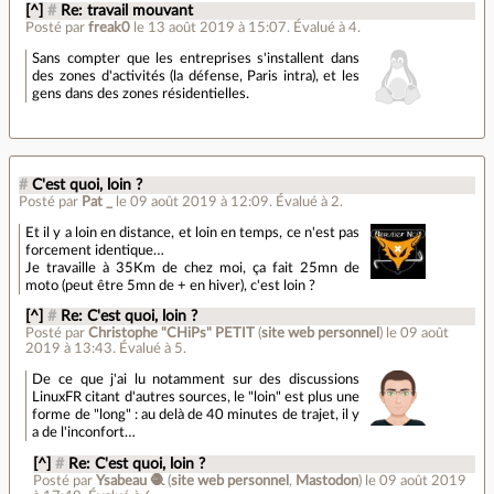
[^]
#
Re: travail mouvant
Posté par
freak0
le 13 août 2019 à 15:07
.
Évalué à
4
.
Sans compter que les entreprises s'installent dans
des zones d'activités (la défense, Paris intra), et les
gens dans des zones résidentielles.
#
C'est quoi, loin ?
Posté par
Pat _
le 09 août 2019 à 12:09
.
Évalué à
2
.
Et il y a loin en distance, et loin en temps, ce n'est pas
forcement identique…
Je travaille à 35Km de chez moi, ça fait 25mn de
moto (peut être 5mn de + en hiver), c'est loin ?
[^]
#
Re: C'est quoi, loin ?
Posté par
Christophe "CHiPs" PETIT
(
site web personnel
)
le 09 août
2019 à 13:43
.
Évalué à
5
.
De ce que j'ai lu notamment sur des discussions
LinuxFR citant d'autres sources, le "loin" est plus une
forme de "long" : au delà de 40 minutes de trajet, il y
a de l'inconfort…
[^]
#
Re: C'est quoi, loin ?
Posté par
Ysabeau 🧶
(
site web personnel
,
Mastodon
)
le 09 août 2019