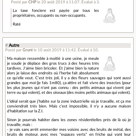
Posté par
CHP
le 20 août 2019 à 11:07
.
Évalué à
3
.
La taxe fonciere est payée par tous les
propriétaires, occupants ou non-occupants.
Raté
#
Autre
Posté par
Grunt
le 10 août 2019 à 11:42
.
Évalué à
10
.
Ma maison ressemble à moitié à une usine, je meule
je soude je déplace des gros trucs à des heures très
tardives. J'aime bien bricoler. Et j'aime bien la nature
alors je laisse des endroits où l'herbe fait absolument
ce qu'elle veut. C'est très joli, il y a des fleurs sauvages qui sont aussi
grandes que moi (je fais 1m80), ça attire et fait vivre des insectes (pour
les plus jeunes qui n'ont pas connu : des petits animaux qui vivent par
terre ou qui volent), et des oiseaux (des moins petits animaux qui volent).
L'idéal serait que j'habite sur la zone industrielle où je travaille, et ça me
conviendrait très bien. Mais c'est impossible, il n'y a aucune maison
d'habitation sur la Z.I.
Sinon je pourrais habiter dans les zones résidentielles près de là où je
travaille, mais :
- je vais sans arrêt emmerder mes voisins avec des bruits de métal, des
bruits de moteur, avec mes "espaces verts" en friche qui vont leur