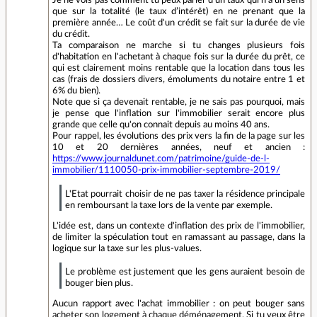
Je ne vois pas comment tu peux parler d'un taux qui n'a un sens
que sur la totalité (le taux d’intérêt) en ne prenant que la
première année… Le coût d'un crédit se fait sur la durée de vie
du crédit.
Ta comparaison ne marche si tu changes plusieurs fois
d'habitation en l'achetant à chaque fois sur la durée du prêt, ce
qui est clairement moins rentable que la location dans tous les
cas (frais de dossiers divers, émoluments du notaire entre 1 et
6% du bien).
Note que si ça devenait rentable, je ne sais pas pourquoi, mais
je pense que l'inflation sur l'immobilier serait encore plus
grande que celle qu'on connait depuis au moins 40 ans.
Pour rappel, les évolutions des prix vers la fin de la page sur les
10 et 20 dernières années, neuf et ancien :
https://www.journaldunet.com/patrimoine/guide-de-l-
immobilier/1110050-prix-immobilier-septembre-2019/
L'Etat pourrait choisir de ne pas taxer la résidence principale
en remboursant la taxe lors de la vente par exemple.
L'idée est, dans un contexte d'inflation des prix de l'immobilier,
de limiter la spéculation tout en ramassant au passage, dans la
logique sur la taxe sur les plus-values.
Le problème est justement que les gens auraient besoin de
bouger bien plus.
Aucun rapport avec l'achat immobilier : on peut bouger sans
acheter son logement à chaque déménagement. Si tu veux être