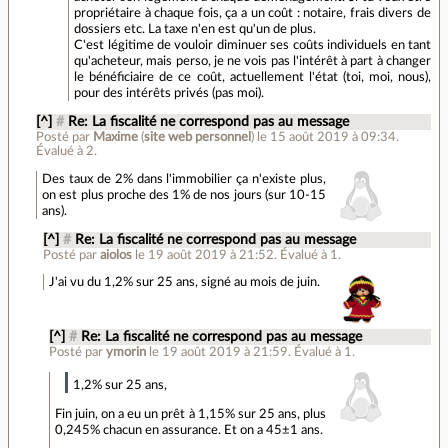
propriétaire à chaque fois, ça a un coût : notaire, frais divers de
dossiers etc. La taxe n'en est qu'un de plus.
C'est légitime de vouloir diminuer ses coûts individuels en tant
qu'acheteur, mais perso, je ne vois pas l'intérêt à part à changer
le bénéficiaire de ce coût, actuellement l'état (toi, moi, nous),
pour des intérêts privés (pas moi).
[^]
#
Re: La fiscalité ne correspond pas au message
Posté par
Maxime
(
site web personnel
)
le 15 août 2019 à 09:34
.
Évalué à
2
.
Des taux de 2% dans l'immobilier ça n'existe plus,
on est plus proche des 1% de nos jours (sur 10-15
ans).
[^]
#
Re: La fiscalité ne correspond pas au message
Posté par
aiolos
le 19 août 2019 à 21:52
.
Évalué à
1
.
J'ai vu du 1,2% sur 25 ans, signé au mois de juin.
[^]
#
Re: La fiscalité ne correspond pas au message
Posté par
ymorin
le 19 août 2019 à 21:59
.
Évalué à
1
.
1,2% sur 25 ans,
Fin juin, on a eu un prêt à 1,15% sur 25 ans, plus
0,245% chacun en assurance. Et on a 45±1 ans.