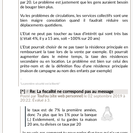
par 20. Le problème est justement que les gens auraient besoin
de bouger bien plus.
Vu les problèmes de circulations, les services collectifs sont une
bien maigre consolation quand il faudrait réduire ses
déplacements quotidiens.
L'Etat ne peut pas toucher au taux d’intérêt qui sont très bas
(c'était 4%, il y a 15 ans, soit ~100% sur 20 ans)
L'Etat pourrait choisir de ne pas taxer la résidence principale en
remboursant la taxe lors de la vente par exemple. Et pourrait
augmenter dans le même temps, la taxe des résidences
secondaire ou en location. Le problème est bien sur celui des
prête-nom et de la définition flou d'une résidence principale
(maison de campagne au nom des enfants par exemple)
"La première sécurité est la liberté"
[^]
#
Re: La fiscalité ne correspond pas au message
Posté par
Toufou
(
site web personnel
)
le 02 septembre 2019 à
20:22
.
Évalué à
3
.
le taux est de 7% la première années,
donc 7x plus que les 1% pour la banque
(..) Evidemment, si tu gardes ta maison
20 ans, tu divises ce taux par 20