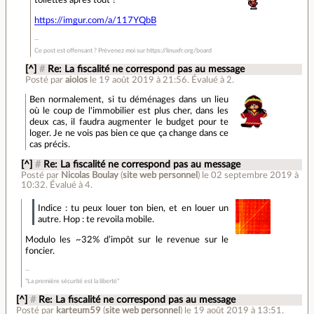
https://imgur.com/a/117YQbB
Ce post est offensant ? Prévenez moi sur https://linuxfr.org/board
[^]
#
Re: La fiscalité ne correspond pas au message
Posté par
aiolos
le 19 août 2019 à 21:56
.
Évalué à
2
.
Ben normalement, si tu déménages dans un lieu
où le coup de l'immobilier est plus cher, dans les
deux cas, il faudra augmenter le budget pour te
loger. Je ne vois pas bien ce que ça change dans ce
cas précis.
[^]
#
Re: La fiscalité ne correspond pas au message
Posté par
Nicolas Boulay
(
site web personnel
)
le 02 septembre 2019 à
10:32
.
Évalué à
4
.
Indice : tu peux louer ton bien, et en louer un
autre. Hop : te revoila mobile.
Modulo les ~32% d’impôt sur le revenue sur le
foncier.
"La première sécurité est la liberté"
[^]
#
Re: La fiscalité ne correspond pas au message
Posté par
karteum59
(
site web personnel
)
le 19 août 2019 à 13:51
.