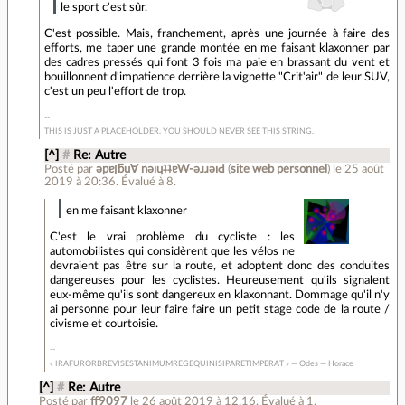
le sport c'est sûr.
C'est possible. Mais, franchement, après une journée à faire des
efforts, me taper une grande montée en me faisant klaxonner par
des cadres pressés qui font 3 fois ma paie en brassant du vent et
bouillonnent d'impatience derrière la vignette "Crit'air" de leur SUV,
c'est un peu l'effort de trop.
THIS IS JUST A PLACEHOLDER. YOU SHOULD NEVER SEE THIS STRING.
[^]
#
Re: Autre
Posté par
ǝpɐןƃu∀ nǝıɥʇʇɐW-ǝɹɹǝıԀ
(
site web personnel
)
le 25 août
2019 à 20:36
.
Évalué à
8
.
en me faisant klaxonner
C'est le vrai problème du cycliste : les
automobilistes qui considèrent que les vélos ne
devraient pas être sur la route, et adoptent donc des conduites
dangereuses pour les cyclistes. Heureusement qu'ils signalent
eux-même qu'ils sont dangereux en klaxonnant. Dommage qu'il n'y
ai personne pour leur faire faire un petit stage code de la route /
civisme et courtoisie.
« IRAFURORBREVISESTANIMUMREGEQUINISIPARETIMPERAT » — Odes — Horace
[^]
#
Re: Autre
Posté par
ff9097
le 26 août 2019 à 12:16
.
Évalué à
1
.