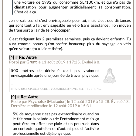
une voiture de 1992 qui consomme 5L/100km, et qui n'a pas de
climatisation pour augmenter artificiellement sa consommation.
C'est déjà ça.
Je ne sais pas si c'est envisageable pour toi, mais c'est des distances
qui sont tout à fait envisageable en vélo (sans assistance). Ton moyen
de transport a l'air de te préoccuper.
C'est fatiguant les 2 premières semaines, puis ça devient enfantin. Tu
aura comme bonus qu'on profite beaucoup plus du paysage en vélo
qu'en voiture (tu a l'air esthète).
[^]
#
Re: Autre
Posté par
Grunt
le 11 août 2019 à 17:25
.
Évalué à
8
.
500 mètres de dénivelé c'est pas vraiment
envisageable après une journée de travail physique.
THIS IS JUST A PLACEHOLDER. YOU SHOULD NEVER SEE THIS STRING.
[^]
#
Re: Autre
Posté par
Psychofox
(
Mastodon
)
le 12 août 2019 à 15:28
.
Évalué à
3
.
Dernière modification le 12 août 2019 à 15:31.
5% de moyenne c'est pas extraordinaire quand on
le fait pour la ballade ou de l'entrainement mais ça
peut être en effet une plaie et un peu rude dans
un contexte quotidien et d'autant plus si l'activité
professionnelle est déjà physique.