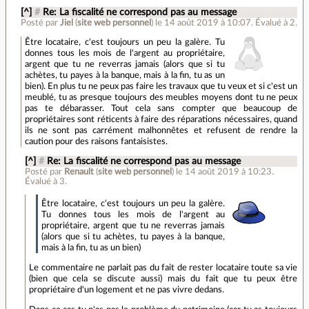
[^]
#
Re: La fiscalité ne correspond pas au message
Posté par
Jiel
(
site web personnel
)
le 14 août 2019 à 10:07
.
Évalué à
2
.
Être locataire, c'est toujours un peu la galère. Tu
donnes tous les mois de l'argent au propriétaire,
argent que tu ne reverras jamais (alors que si tu
achètes, tu payes à la banque, mais à la fin, tu as un
bien). En plus tu ne peux pas faire les travaux que tu veux et si c'est un
meublé, tu as presque toujours des meubles moyens dont tu ne peux
pas te débarasser. Tout cela sans compter que beaucoup de
propriétaires sont réticents à faire des réparations nécessaires, quand
ils ne sont pas carrément malhonnêtes et refusent de rendre la
caution pour des raisons fantaisistes.
[^]
#
Re: La fiscalité ne correspond pas au message
Posté par
Renault
(
site web personnel
)
le 14 août 2019 à 10:23
.
Évalué à
3
.
Être locataire, c'est toujours un peu la galère.
Tu donnes tous les mois de l'argent au
propriétaire, argent que tu ne reverras jamais
(alors que si tu achètes, tu payes à la banque,
mais à la fin, tu as un bien)
Le commentaire ne parlait pas du fait de rester locataire toute sa vie
(bien que cela se discute aussi) mais du fait que tu peux être
propriétaire d'un logement et ne pas vivre dedans.