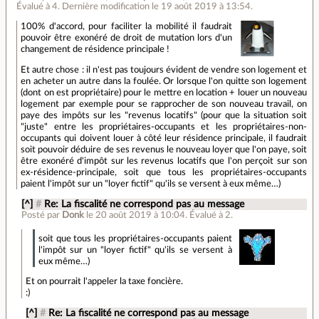
Évalué à
4
.
Dernière modification le 19 août 2019 à 13:54.
100% d'accord, pour faciliter la mobilité il faudrait
pouvoir être exonéré de droit de mutation lors d'un
changement de résidence principale !
Et autre chose : il n'est pas toujours évident de vendre son logement et
en acheter un autre dans la foulée. Or lorsque l'on quitte son logement
(dont on est propriétaire) pour le mettre en location + louer un nouveau
logement par exemple pour se rapprocher de son nouveau travail, on
paye des impôts sur les "revenus locatifs" (pour que la situation soit
"juste" entre les propriétaires-occupants et les propriétaires-non-
occupants qui doivent louer à côté leur résidence principale, il faudrait
soit pouvoir déduire de ses revenus le nouveau loyer que l'on paye, soit
être exonéré d'impôt sur les revenus locatifs que l'on perçoit sur son
ex-résidence-principale, soit que tous les propriétaires-occupants
paient l'impôt sur un "loyer fictif" qu'ils se versent à eux même…)
[^]
#
Re: La fiscalité ne correspond pas au message
Posté par
Donk
le 20 août 2019 à 10:04
.
Évalué à
2
.
soit que tous les propriétaires-occupants paient
l'impôt sur un "loyer fictif" qu'ils se versent à
eux même…)
Et on pourrait l'appeler la taxe foncière.
:)
[^]
#
Re: La fiscalité ne correspond pas au message