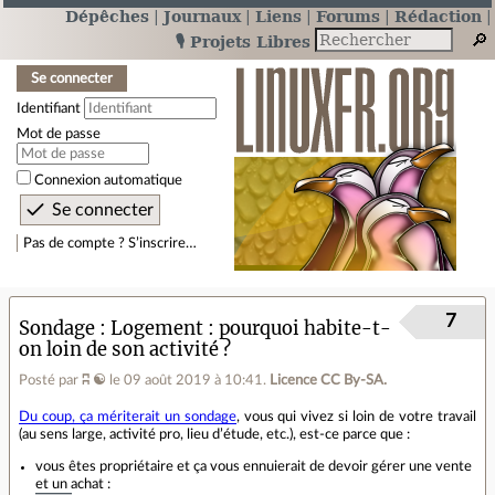
Dépêches
Journaux
Liens
Forums
Rédaction
🎙️ Projets Libres
Se connecter
Identifiant
Mot de passe
Connexion automatique
Pas de compte ? S’inscrire…
7
Sondage
Logement : pourquoi habite‐t‐
on loin de son activité ?
Posté par
ʭ ☯
le 09 août 2019 à 10:41
.
Licence CC By‑SA.
Du coup, ça mériterait un sondage
, vous qui vivez si loin de votre travail
(au sens large, activité pro, lieu d’étude, etc.), est‐ce parce que :
vous êtes propriétaire et ça vous ennuierait de devoir gérer une vente
et un achat :