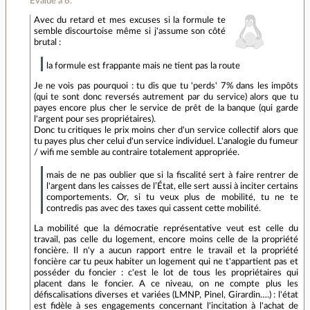
Évalué à
6
.
Avec du retard et mes excuses si la formule te
semble discourtoise même si j'assume son côté
brutal :
la formule est frappante mais ne tient pas la route
Je ne vois pas pourquoi : tu dis que tu 'perds' 7% dans les impôts
(qui te sont donc reversés autrement par du service) alors que tu
payes encore plus cher le service de prêt de la banque (qui garde
l'argent pour ses propriétaires).
Donc tu critiques le prix moins cher d'un service collectif alors que
tu payes plus cher celui d'un service individuel. L'analogie du fumeur
/ wifi me semble au contraire totalement appropriée.
mais de ne pas oublier que si la fiscalité sert à faire rentrer de
l'argent dans les caisses de l’État, elle sert aussi à inciter certains
comportements. Or, si tu veux plus de mobilité, tu ne te
contredis pas avec des taxes qui cassent cette mobilité.
La mobilité que la démocratie représentative veut est celle du
travail, pas celle du logement, encore moins celle de la propriété
foncière. Il n'y a aucun rapport entre le travail et la propriété
foncière car tu peux habiter un logement qui ne t'appartient pas et
posséder du foncier : c'est le lot de tous les propriétaires qui
placent dans le foncier. A ce niveau, on ne compte plus les
défiscalisations diverses et variées (LMNP, Pinel, Girardin….) : l'état
est fidèle à ses engagements concernant l'incitation à l'achat de