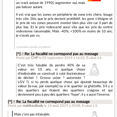
un crack autour de 1990). augmenter oui, mais
pas baisser autant.
Il est vrai que les zones en périphérie de zone très chère, bouge
très vite. Dés que le prix devient prohibitif, les gens s'éloigne et
le prix de ses zones peuvent monter bien plus vite car il part de
plus bas. Et le prix redescend aussi vite que les prix du centre
redevienne raisonnable. Mais -40%, +100% en moins de 10 ans,
je n'avais pas vu.
"La première sécurité est la liberté"
[^]
#
Re: La fiscalité ne correspond pas au message
Posté par
CHP
le 03 septembre 2019 à 16:02
.
Évalué à
4
.
C'est très faisable de perdre 40% de sa
valeur en 10 ans, si quelque chose
d'indésirable se construit à coté (incinérateur
de déchet ? Grosse usine ? autoroute ?
LGV ?), si tu perds quelque chose qui ajoutait beaucoup de
valeur (la vue, par exemple) ou si le quartier se ghétoifie. S'il y a
des quartiers qui étaient des quartiers craignos et qui
deviennent peu à peu des quartiers "hype", il y a aussi l'inverse.
[^]
#
Re: La fiscalité ne correspond pas au message
Posté par
mahikeulbody
le 14 août 2019 à 20:08
.
Évalué à
3
.
Mais c'est pas infaisable.