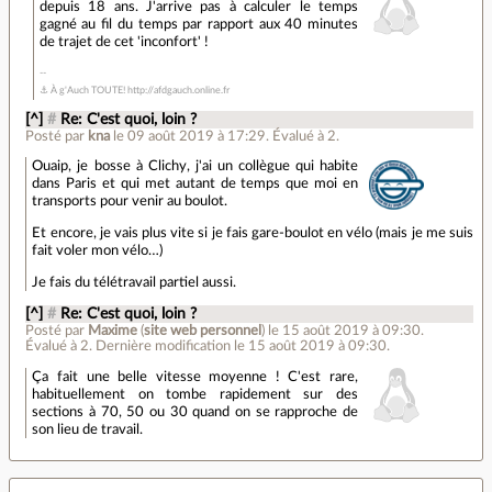
depuis 18 ans. J'arrive pas à calculer le temps
gagné au fil du temps par rapport aux 40 minutes
de trajet de cet 'inconfort' !
⚓ À g'Auch TOUTE! http://afdgauch.online.fr
[^]
#
Re: C'est quoi, loin ?
Posté par
kna
le 09 août 2019 à 17:29
.
Évalué à
2
.
Ouaip, je bosse à Clichy, j'ai un collègue qui habite
dans Paris et qui met autant de temps que moi en
transports pour venir au boulot.
Et encore, je vais plus vite si je fais gare-boulot en vélo (mais je me suis
fait voler mon vélo…)
Je fais du télétravail partiel aussi.
[^]
#
Re: C'est quoi, loin ?
Posté par
Maxime
(
site web personnel
)
le 15 août 2019 à 09:30
.
Évalué à
2
.
Dernière modification le 15 août 2019 à 09:30.
Ça fait une belle vitesse moyenne ! C'est rare,
habituellement on tombe rapidement sur des
sections à 70, 50 ou 30 quand on se rapproche de
son lieu de travail.