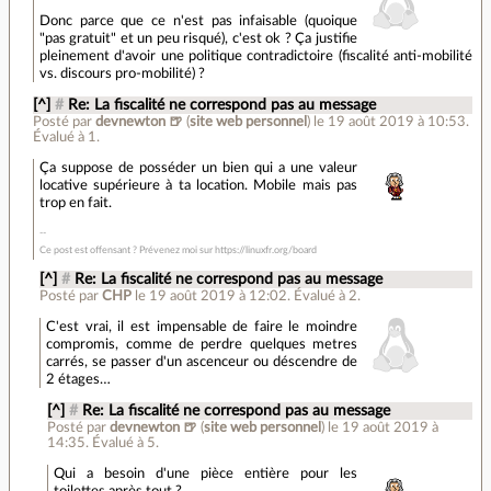
Donc parce que ce n'est pas infaisable (quoique
"pas gratuit" et un peu risqué), c'est ok ? Ça justifie
pleinement d'avoir une politique contradictoire (fiscalité anti-mobilité
vs. discours pro-mobilité) ?
[^]
#
Re: La fiscalité ne correspond pas au message
Posté par
devnewton 🍺
(
site web personnel
)
le 19 août 2019 à 10:53
.
Évalué à
1
.
Ça suppose de posséder un bien qui a une valeur
locative supérieure à ta location. Mobile mais pas
trop en fait.
Ce post est offensant ? Prévenez moi sur https://linuxfr.org/board
[^]
#
Re: La fiscalité ne correspond pas au message
Posté par
CHP
le 19 août 2019 à 12:02
.
Évalué à
2
.
C'est vrai, il est impensable de faire le moindre
compromis, comme de perdre quelques metres
carrés, se passer d'un ascenceur ou déscendre de
2 étages…
[^]
#
Re: La fiscalité ne correspond pas au message
Posté par
devnewton 🍺
(
site web personnel
)
le 19 août 2019 à
14:35
.
Évalué à
5
.
Qui a besoin d'une pièce entière pour les
toilettes après tout ?