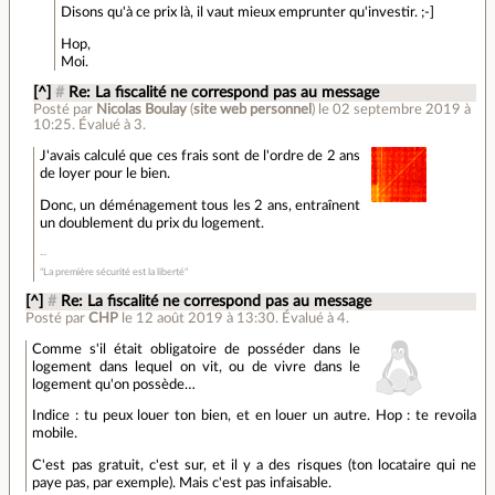
Disons qu'à ce prix là, il vaut mieux emprunter qu'investir. ;-]
Hop,
Moi.
[^]
#
Re: La fiscalité ne correspond pas au message
Posté par
Nicolas Boulay
(
site web personnel
)
le 02 septembre 2019 à
10:25
.
Évalué à
3
.
J'avais calculé que ces frais sont de l'ordre de 2 ans
de loyer pour le bien.
Donc, un déménagement tous les 2 ans, entraînent
un doublement du prix du logement.
"La première sécurité est la liberté"
[^]
#
Re: La fiscalité ne correspond pas au message
Posté par
CHP
le 12 août 2019 à 13:30
.
Évalué à
4
.
Comme s'il était obligatoire de posséder dans le
logement dans lequel on vit, ou de vivre dans le
logement qu'on possède…
Indice : tu peux louer ton bien, et en louer un autre. Hop : te revoila
mobile.
C'est pas gratuit, c'est sur, et il y a des risques (ton locataire qui ne
paye pas, par exemple). Mais c'est pas infaisable.