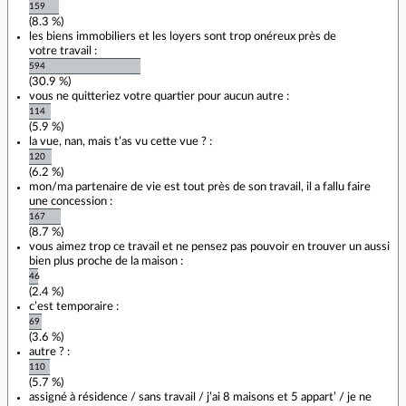
159
(8.3 %)
les biens immobiliers et les loyers sont trop onéreux près de
votre travail :
594
(30.9 %)
vous ne quitteriez votre quartier pour aucun autre :
114
(5.9 %)
la vue, nan, mais t’as vu cette vue ? :
120
(6.2 %)
mon/ma partenaire de vie est tout près de son travail, il a fallu faire
une concession :
167
(8.7 %)
vous aimez trop ce travail et ne pensez pas pouvoir en trouver un aussi
bien plus proche de la maison :
46
(2.4 %)
c’est temporaire :
69
(3.6 %)
autre ? :
110
(5.7 %)
assigné à résidence / sans travail / j’ai 8 maisons et 5 appart’ / je ne