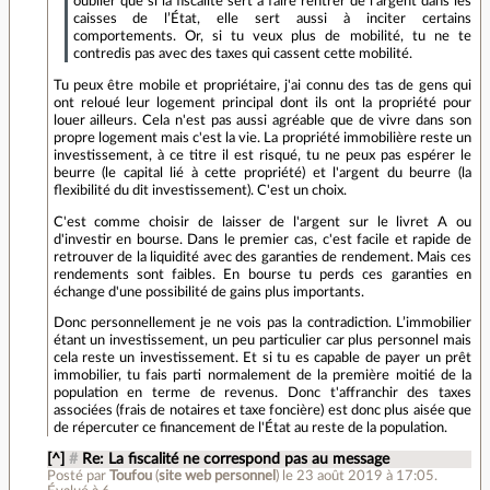
oublier que si la fiscalité sert à faire rentrer de l'argent dans les
caisses de l’État, elle sert aussi à inciter certains
comportements. Or, si tu veux plus de mobilité, tu ne te
contredis pas avec des taxes qui cassent cette mobilité.
Tu peux être mobile et propriétaire, j'ai connu des tas de gens qui
ont reloué leur logement principal dont ils ont la propriété pour
louer ailleurs. Cela n'est pas aussi agréable que de vivre dans son
propre logement mais c'est la vie. La propriété immobilière reste un
investissement, à ce titre il est risqué, tu ne peux pas espérer le
beurre (le capital lié à cette propriété) et l'argent du beurre (la
flexibilité du dit investissement). C'est un choix.
C'est comme choisir de laisser de l'argent sur le livret A ou
d'investir en bourse. Dans le premier cas, c'est facile et rapide de
retrouver de la liquidité avec des garanties de rendement. Mais ces
rendements sont faibles. En bourse tu perds ces garanties en
échange d'une possibilité de gains plus importants.
Donc personnellement je ne vois pas la contradiction. L’immobilier
étant un investissement, un peu particulier car plus personnel mais
cela reste un investissement. Et si tu es capable de payer un prêt
immobilier, tu fais parti normalement de la première moitié de la
population en terme de revenus. Donc t'affranchir des taxes
associées (frais de notaires et taxe foncière) est donc plus aisée que
de répercuter ce financement de l'État au reste de la population.
[^]
#
Re: La fiscalité ne correspond pas au message
Posté par
Toufou
(
site web personnel
)
le 23 août 2019 à 17:05
.