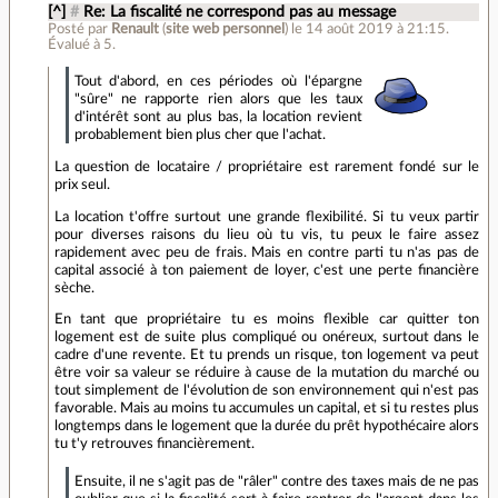
[^]
#
Re: La fiscalité ne correspond pas au message
Posté par
Renault
(
site web personnel
)
le 14 août 2019 à 21:15
.
Évalué à
5
.
Tout d'abord, en ces périodes où l'épargne
"sûre" ne rapporte rien alors que les taux
d'intérêt sont au plus bas, la location revient
probablement bien plus cher que l'achat.
La question de locataire / propriétaire est rarement fondé sur le
prix seul.
La location t'offre surtout une grande flexibilité. Si tu veux partir
pour diverses raisons du lieu où tu vis, tu peux le faire assez
rapidement avec peu de frais. Mais en contre parti tu n'as pas de
capital associé à ton paiement de loyer, c'est une perte financière
sèche.
En tant que propriétaire tu es moins flexible car quitter ton
logement est de suite plus compliqué ou onéreux, surtout dans le
cadre d'une revente. Et tu prends un risque, ton logement va peut
être voir sa valeur se réduire à cause de la mutation du marché ou
tout simplement de l'évolution de son environnement qui n'est pas
favorable. Mais au moins tu accumules un capital, et si tu restes plus
longtemps dans le logement que la durée du prêt hypothécaire alors
tu t'y retrouves financièrement.
Ensuite, il ne s'agit pas de "râler" contre des taxes mais de ne pas