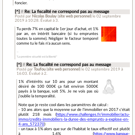
foncier.
[^]
#
Re: La fiscalité ne correspond pas au message
Posté par
Nicolas Boulay
(
site web personnel
)
le 02 septembre
2019 à 10:28
.
Évalué à
3
.
Tu perds 7% en capital le 1er jour d'achat, et 1%
par an, en intérêt bancaire (si tu empruntes
toutes la somme). Négliger le facteur temporel
comme tu le fais n'a aucun sens.
"La première sécurité est la liberté"
[^]
#
Re: La fiscalité ne correspond pas au message
Posté par
Toufou
(
site web personnel
)
le 02 septembre 2019 à
16:03
.
Évalué à
2
.
1% d'intérêts sur 10 ans pour un montant
désiré de 100 000€ ça fait environ 5000€
payés à la banque, soit 5%. Je ne vois pas où
j'oublie la temporalité.
Note que je reste cool dans les paramètres de calcul :
- 10 ans alors que la moyenne sur de l'immobilier en 2017 c'était
plutôt 218 mois (
https://www.challenges.fr/immobilier/actu-
immo/credits-immobiliers-la-duree-des-emprunts-a-explose-en-
4-ans_572370
)
- un taux à 1% alors que sur de l'habitat le taux effectif est plutôt
à 1.4% (
https://www.banque-