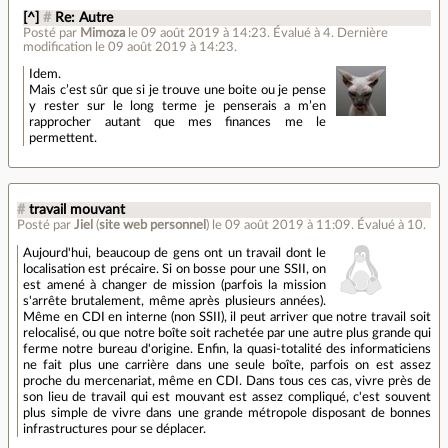
[^]
#
Re: Autre
Posté par
Mimoza
le 09 août 2019 à 14:23
.
Évalué à
4
.
Dernière
modification le 09 août 2019 à 14:23.
Idem.
Mais c’est sûr que si je trouve une boite ou je pense
y rester sur le long terme je penserais a m’en
rapprocher autant que mes finances me le
permettent.
#
travail mouvant
Posté par
Jiel
(
site web personnel
)
le 09 août 2019 à 11:09
.
Évalué à
10
.
Aujourd'hui, beaucoup de gens ont un travail dont le
localisation est précaire. Si on bosse pour une SSII, on
est amené à changer de mission (parfois la mission
s'arrête brutalement, même après plusieurs années).
Même en CDI en interne (non SSII), il peut arriver que notre travail soit
relocalisé, ou que notre boîte soit rachetée par une autre plus grande qui
ferme notre bureau d'origine. Enfin, la quasi-totalité des informaticiens
ne fait plus une carrière dans une seule boîte, parfois on est assez
proche du mercenariat, même en CDI. Dans tous ces cas, vivre près de
son lieu de travail qui est mouvant est assez compliqué, c'est souvent
plus simple de vivre dans une grande métropole disposant de bonnes
infrastructures pour se déplacer.