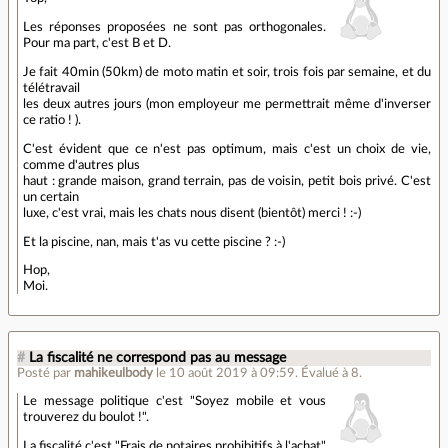
Les réponses proposées ne sont pas orthogonales.
Pour ma part, c'est B et D.
Je fait 40min (50km) de moto matin et soir, trois fois par semaine, et du
télétravail
les deux autres jours (mon employeur me permettrait même d'inverser
ce ratio ! ).
C'est évident que ce n'est pas optimum, mais c'est un choix de vie,
comme d'autres plus
haut : grande maison, grand terrain, pas de voisin, petit bois privé. C'est
un certain
luxe, c'est vrai, mais les chats nous disent (bientôt) merci ! :-)
Et la piscine, nan, mais t'as vu cette piscine ? :-)
Hop,
Moi.
#
La fiscalité ne correspond pas au message
Posté par
mahikeulbody
le 10 août 2019 à 09:59
.
Évalué à
8
.
Le message politique c'est "Soyez mobile et vous
trouverez du boulot !".
La fiscalité c'est "Frais de notaires prohibitifs à l'achat"