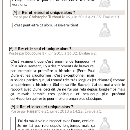
versions.
[^]
#
Re: et le seul et unique alors ?
Posté par
Christophe Turbout
le 09 juin 2013 à 21:35
.
Évalué à
1
.
c'est peut-être ça alors. j'essaierai tient.
[^]
#
Re: et le seul et unique alors ?
Posté par
boubou
le 17 juin 2013 à 16:32
.
Évalué à
2
.
C'est vraiment que c'est énorme de longueur ;-)
Plus sérieusement, il y a des moments de bravoure,
par exemple la première « histoire » (Père Paul
Duré et les cruciformes, c'est exceptionnel) mais
aussi des parties que j'ai trouvé très très longues (et chiantes) comme
la quatrième « histoire » (Sol et sa fille Rachel). J'ai du mal à voir le
rapport avec Dune, ceci dit. Je ne l'ai pas relu depuis longtemps mais
ça m'avais semblé très politique et beaucoup plus profond
qu'Hyperion qui reste pour moi un roman plus classique.
[^]
#
Re: et le seul et unique alors ?
Posté par
Passant
le 21 juillet 2013 à 14:22
.
Évalué à
1
.
J'ai du mal à voir le rapport avec Dune, ceci dit.
Je ne l'ai pas relu depuis longtemps mais ça