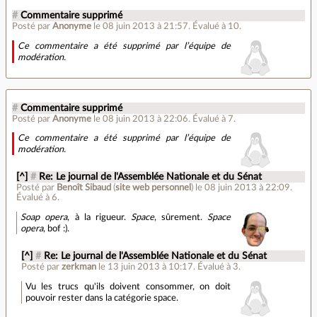
#
Commentaire supprimé
Posté par
Anonyme
le 08 juin 2013 à 21:57
.
Évalué à
10
.
Ce commentaire a été supprimé par l’équipe de
modération.
#
Commentaire supprimé
Posté par
Anonyme
le 08 juin 2013 à 22:06
.
Évalué à
7
.
Ce commentaire a été supprimé par l’équipe de
modération.
[^]
#
Re: Le journal de l'Assemblée Nationale et du Sénat
Posté par
Benoît Sibaud
(
site web personnel
)
le 08 juin 2013 à 22:09
.
Évalué à
6
.
Soap opera
, à la rigueur.
Space
, sûrement.
Space
opera
, bof :).
[^]
#
Re: Le journal de l'Assemblée Nationale et du Sénat
Posté par
zerkman
le 13 juin 2013 à 10:17
.
Évalué à
3
.
Vu les trucs qu'ils doivent consommer, on doit
pouvoir rester dans la catégorie space.