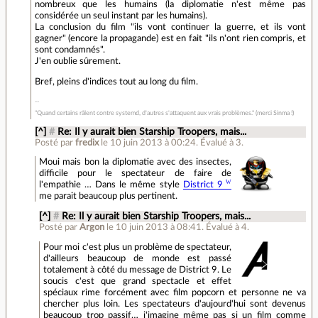
nombreux que les humains (la diplomatie n'est même pas
considérée un seul instant par les humains).
La conclusion du film "ils vont continuer la guerre, et ils vont
gagner" (encore la propagande) est en fait "ils n'ont rien compris, et
sont condamnés".
J'en oublie sûrement.
Bref, pleins d'indices tout au long du film.
"Quand certains râlent contre systemd, d'autres s'attaquent aux vrais problèmes." (merci Sinma !)
[^]
#
Re: Il y aurait bien Starship Troopers, mais...
Posté par
fredix
le 10 juin 2013 à 00:24
.
Évalué à
3
.
Moui mais bon la diplomatie avec des insectes,
difficile pour le spectateur de faire de
l'empathie … Dans le même style
District 9
me parait beaucoup plus pertinent.
[^]
#
Re: Il y aurait bien Starship Troopers, mais...
Posté par
Argon
le 10 juin 2013 à 08:41
.
Évalué à
4
.
Pour moi c'est plus un problème de spectateur,
d'ailleurs beaucoup de monde est passé
totalement à côté du message de District 9. Le
soucis c'est que grand spectacle et effet
spéciaux rime forcément avec film popcorn et personne ne va
chercher plus loin. Les spectateurs d'aujourd'hui sont devenus
beaucoup trop passif… j'imagine même pas si un film comme