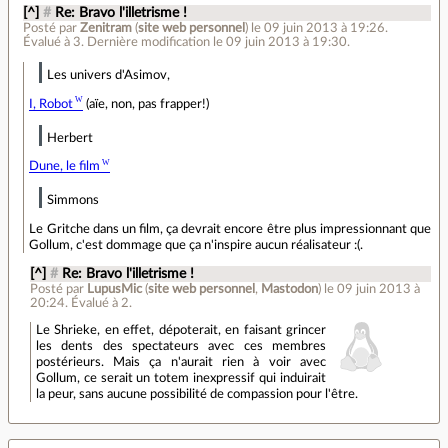
[^]
#
Re: Bravo l'illetrisme !
Posté par
Zenitram
(
site web personnel
)
le 09 juin 2013 à 19:26
.
Évalué à
3
.
Dernière modification le 09 juin 2013 à 19:30.
Les univers d'Asimov,
I, Robot
(aïe, non, pas frapper!)
Herbert
Dune, le film
Simmons
Le Gritche dans un film, ça devrait encore être plus impressionnant que
Gollum, c'est dommage que ça n'inspire aucun réalisateur :(.
[^]
#
Re: Bravo l'illetrisme !
Posté par
LupusMic
(
site web personnel
,
Mastodon
)
le 09 juin 2013 à
20:24
.
Évalué à
2
.
Le Shrieke, en effet, dépoterait, en faisant grincer
les dents des spectateurs avec ces membres
postérieurs. Mais ça n'aurait rien à voir avec
Gollum, ce serait un totem inexpressif qui induirait
la peur, sans aucune possibilité de compassion pour l'être.