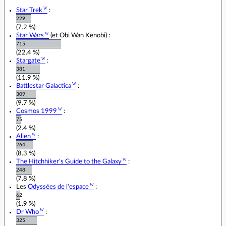
Star Trek
:
229
(7.2 %)
Star Wars
(et Obi Wan Kenobi) :
715
(22.4 %)
Stargate
:
381
(11.9 %)
Battlestar Galactica
:
309
(9.7 %)
Cosmos 1999
:
75
(2.4 %)
Alien
:
264
(8.3 %)
The Hitchhiker's Guide to the Galaxy
:
248
(7.8 %)
Les
Odyssées de l'espace
:
62
(1.9 %)
Dr Who
:
325