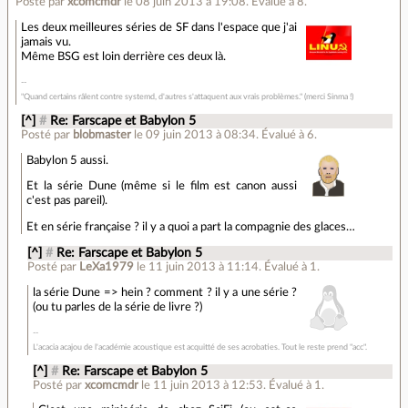
Posté par
xcomcmdr
le 08 juin 2013 à 19:08
.
Évalué à
8
.
Les deux meilleures séries de SF dans l'espace que j'ai
jamais vu.
Même BSG est loin derrière ces deux là.
"Quand certains râlent contre systemd, d'autres s'attaquent aux vrais problèmes." (merci Sinma !)
[^]
#
Re: Farscape et Babylon 5
Posté par
blobmaster
le 09 juin 2013 à 08:34
.
Évalué à
6
.
Babylon 5 aussi.
Et la série Dune (même si le film est canon aussi
c'est pas pareil).
Et en série française ? il y a quoi a part la compagnie des glaces…
[^]
#
Re: Farscape et Babylon 5
Posté par
LeXa1979
le 11 juin 2013 à 11:14
.
Évalué à
1
.
la série Dune => hein ? comment ? il y a une série ?
(ou tu parles de la série de livre ?)
L'acacia acajou de l'académie acoustique est acquitté de ses acrobaties. Tout le reste prend "acc".
[^]
#
Re: Farscape et Babylon 5
Posté par
xcomcmdr
le 11 juin 2013 à 12:53
.
Évalué à
1
.