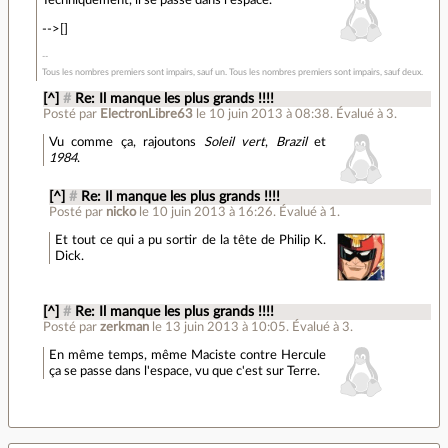
-->[]
Tous les nombres premiers sont impairs, sauf un. Tous les nombres premiers sont impairs, sauf deux.
[^]
#
Re: Il manque les plus grands !!!!
Posté par
ElectronLibre63
le 10 juin 2013 à 08:38
.
Évalué à
3
.
Vu comme ça, rajoutons
Soleil vert
,
Brazil
et
1984
.
[^]
#
Re: Il manque les plus grands !!!!
Posté par
nicko
le 10 juin 2013 à 16:26
.
Évalué à
1
.
Et tout ce qui a pu sortir de la tête de Philip K.
Dick.
[^]
#
Re: Il manque les plus grands !!!!
Posté par
zerkman
le 13 juin 2013 à 10:05
.
Évalué à
3
.
En même temps, même Maciste contre Hercule
ça se passe dans l'espace, vu que c'est sur Terre.