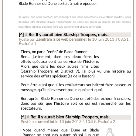
Blade Runner ou Dune sortait à notre époque.
de même que nous profitons des avantages que nous apportent les inventions d'autres, nous
devrions être heureux d'avoir l'opportunité de servir les autres au moyen de nos propres
inventions ;et nous devrions faire cela gratuitement et avec générosité
[^]
#
Re: Il y aurait bien Starship Troopers, mais...
Posté par
Zenitram
(
site web personnel
)
le 10 juin 2013 à 08:51
.
Évalué à
1
.
Tiens, on parle "enfin" de Blade Runner.
Ben… justement, dans ces deux films les
effets spéciaux sont au service de l'histoire.
Alors que dans les deux autres films cités
(Starship Troopers et District 9), j'ai plus vu une histoire au
service des effets spéciaux (et de la baston).
Peut-être aussi que si les réalisateurs souhaitent faire passer un
message, qu'ils n'inversent pas le quoi sert quoi.
Bon, après, Blade Runner ou Dune ont été des échecs financiers,
donc pas sûr que l'histoire soit ce qui est recherché par les
spectateurs.
[^]
#
Re: Il y aurait bien Starship Troopers, mais...
Posté par
omer666
le 10 juin 2013 à 10:59
.
Évalué à
2
.
Note quand même que Dune et Blade
Runner ne sont pas autant réussi l'un que