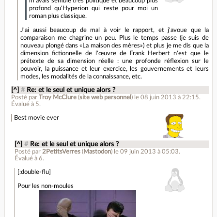
m'avais semblé très politique et beaucoup plus
profond qu'Hyperion qui reste pour moi un
roman plus classique.
J'ai aussi beaucoup de mal à voir le rapport, et j'avoue que la
comparaison me chagrine un peu. Plus le temps passe (je suis de
nouveau plongé dans «La maison des mères») et plus je me dis que la
dimension fictionnelle de l'œuvre de Frank Herbert n'est que le
prétexte de sa dimension réelle : une profonde réflexion sur le
pouvoir, la puissance et leur exercice, les gouvernements et leurs
modes, les modalités de la connaissance, etc.
[^]
#
Re: et le seul et unique alors ?
Posté par
Troy McClure
(
site web personnel
)
le 08 juin 2013 à 22:15
.
Évalué à
5
.
Best movie ever
[^]
#
Re: et le seul et unique alors ?
Posté par
2PetitsVerres
(
Mastodon
)
le 09 juin 2013 à 05:03
.
Évalué à
6
.
[:double-flu]
Pour les non-moules