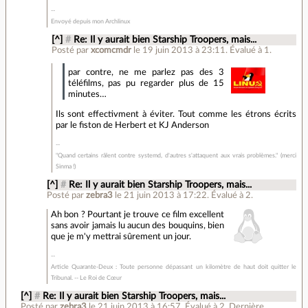
Envoyé depuis mon Archlinux
[^]
#
Re: Il y aurait bien Starship Troopers, mais...
Posté par
xcomcmdr
le 19 juin 2013 à 23:11
.
Évalué à
1
.
par contre, ne me parlez pas des 3
téléfilms, pas pu regarder plus de 15
minutes…
Ils sont effectivment à éviter. Tout comme les étrons écrits
par le fiston de Herbert et KJ Anderson
"Quand certains râlent contre systemd, d'autres s'attaquent aux vrais problèmes." (merci
Sinma !)
[^]
#
Re: Il y aurait bien Starship Troopers, mais...
Posté par
zebra3
le 21 juin 2013 à 17:22
.
Évalué à
2
.
Ah bon ? Pourtant je trouve ce film excellent
sans avoir jamais lu aucun des bouquins, bien
que je m'y mettrai sûrement un jour.
Article Quarante-Deux : Toute personne dépassant un kilomètre de haut doit quitter le
Tribunal. -- Le Roi de Cœur
[^]
#
Re: Il y aurait bien Starship Troopers, mais...
Posté par
zebra3
le 21 juin 2013 à 16:57
.
Évalué à
2
.
Dernière