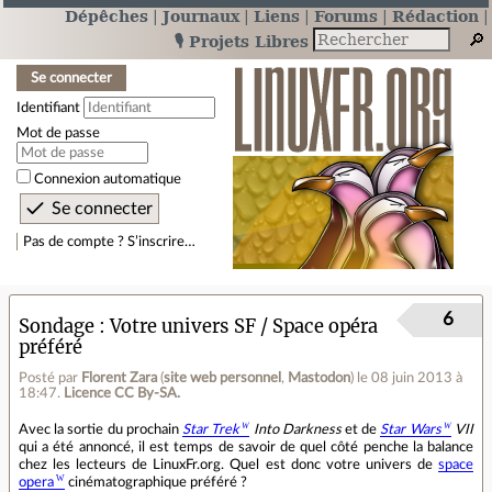
Dépêches
Journaux
Liens
Forums
Rédaction
🎙️ Projets Libres
Se connecter
Identifiant
Mot de passe
Connexion automatique
Pas de compte ? S’inscrire…
6
Sondage
Votre univers SF / Space opéra
préféré
Posté par
Florent Zara
(
site web personnel
,
Mastodon
)
le 08 juin 2013 à
18:47
.
Licence CC By‑SA.
Avec la sortie du prochain
Star Trek
Into Darkness
et de
Star Wars
VII
qui a été annoncé, il est temps de savoir de quel côté penche la balance
chez les lecteurs de LinuxFr.org. Quel est donc votre univers de
space
opera
cinématographique préféré ?