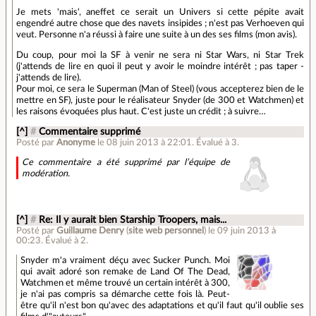
Je mets 'mais', aneffet ce serait un Univers si cette pépite avait
engendré autre chose que des navets insipides ; n'est pas Verhoeven qui
veut. Personne n'a réussi à faire une suite à un des ses films (mon avis).
Du coup, pour moi la SF à venir ne sera ni Star Wars, ni Star Trek
(j'attends de lire en quoi il peut y avoir le moindre intérêt ; pas taper -
j'attends de lire).
Pour moi, ce sera le Superman (Man of Steel) (vous accepterez bien de le
mettre en SF), juste pour le réalisateur Snyder (de 300 et Watchmen) et
les raisons évoquées plus haut. C'est juste un crédit ; à suivre…
[^]
#
Commentaire supprimé
Posté par
Anonyme
le 08 juin 2013 à 22:01
.
Évalué à
3
.
Ce commentaire a été supprimé par l’équipe de
modération.
[^]
#
Re: Il y aurait bien Starship Troopers, mais...
Posté par
Guillaume Denry
(
site web personnel
)
le 09 juin 2013 à
00:23
.
Évalué à
2
.
Snyder m'a vraiment déçu avec Sucker Punch. Moi
qui avait adoré son remake de Land Of The Dead,
Watchmen et même trouvé un certain intérêt à 300,
je n'ai pas compris sa démarche cette fois là. Peut-
être qu'il n'est bon qu'avec des adaptations et qu'il faut qu'il oublie ses