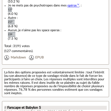
(10.2 %)
Je ne mets pas de psychotropes dans mes
opéras
. :
127
(4.0 %)
Autre :
217
(6.8 %)
Aucun, je n'aime pas les space operas :
239
(7.5 %)
Total : 3191 votes
(
127 commentaires
).
Markdown
EPUB
La liste des options proposées est volontairement limitée : tout l’intérêt
(ou son absence) de ce type de sondage réside dans le fait de forcer les
participants à faire un choix. Les réponses multiples sont interdites pour
les mêmes raisons. Il est donc inutile de se plaindre au sujet du faible
nombre de réponses proposées ou de l’impossibilité de choisir plusieurs
réponses. 76,78 % des personnes sondées estiment que ces sondages
sont ineptes.
#
Farscape et Babylon 5