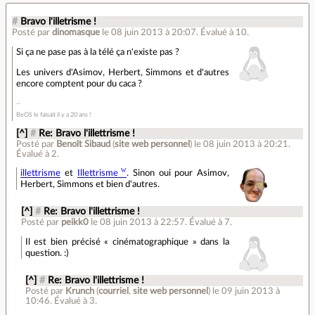
#
Bravo l'illetrisme !
Posté par
dinomasque
le 08 juin 2013 à 20:07
.
Évalué à
10
.
Si ça ne pase pas à la télé ça n'existe pas ?
Les univers d'Asimov, Herbert, Simmons et d'autres
encore comptent pour du caca ?
BeOS le faisait il y a 20 ans !
[^]
#
Re: Bravo l'illettrisme !
Posté par
Benoît Sibaud
(
site web personnel
)
le 08 juin 2013 à 20:21
.
Évalué à
2
.
illettrisme
et
Illettrisme
. Sinon oui pour Asimov,
Herbert, Simmons et bien d'autres.
[^]
#
Re: Bravo l'illettrisme !
Posté par
peikk0
le 08 juin 2013 à 22:57
.
Évalué à
7
.
Il est bien précisé « cinématographique » dans la
question. :)
[^]
#
Re: Bravo l'illettrisme !
Posté par
Krunch
(
courriel
,
site web personnel
)
le 09 juin 2013 à
10:46
.
Évalué à
3
.