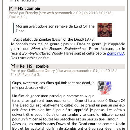
films d'"auteurs".
[^]
#
HS : zombie
Posté par
Francky
(
site web personnel
)
le 09 juin 2013 à 01:33
.
Évalué à
2
.
Moi qui avait adoré son remake de Land Of The
Dead
Il s'agit plutôt de Zombie (Dawn of the Dead) 1978.
Je connais très mal ce genre ; pas vu. Dans ce genre, je n'apprécie
guerre que
Meet the Feebles
,
Braindead
(de Peter Jackson, …), le
récent
Zombieland
(avec Woody Harrelson) et cette pépite
ZombinLD
.
Des trucs drôles en fait.
[^]
#
Re: HS : zombie
Posté par
Guillaume Denry
(
site web personnel
)
le 09 juin 2013 à
11:18
.
Évalué à
3
.
Oups, avec tous ces films qui finissent par dead, je
m'y perds assez vite :)
Un film de genre (non parodique comme ceux que
tu as cités qui sont tous excellents, même si tu as oublié Shawn Of
The Dead qui est relativement culte) qui se prend un peu au sérieux
doit être très bien ficelé pour être apprécié je pense. Les détails
doivent être peaufinés sinon on tombe vite dans le ridicule, ce qui
pour un film censé foutre les pétoches est un peu un tue-l'amour.
Alors ok, les zombis dans Dawn of the Dead courent comme Usain
Bolt et les ayatollah du film de Zombis ont crié au sacrilège, mais je