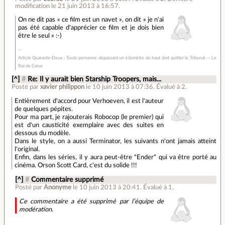
modification le 21 juin 2013 à 16:57.
On ne dit pas « ce film est un navet », on dit « je n'ai
pas été capable d'apprécier ce film et je dois bien
être le seul » :-)
Article Quarante-Deux : Toute personne dépassant un kilomètre de haut doit quitter le Tribunal. -- Le
Roi de Cœur
[^]
#
Re: Il y aurait bien Starship Troopers, mais...
Posté par
xavier philippon
le 10 juin 2013 à 07:36
.
Évalué à
2
.
Entièrement d'accord pour Verhoeven, il est l'auteur
de quelques pépites.
Pour ma part, je rajouterais Robocop (le premier) qui
est d'un causticité exemplaire avec des suites en
dessous du modèle.
Dans le style, on a aussi Terminator, les suivants n'ont jamais atteint
l'original.
Enfin, dans les séries, il y aura peut-être "Ender" qui va être porté au
cinéma. Orson Scott Card, c'est du solide !!!
[^]
#
Commentaire supprimé
Posté par
Anonyme
le 10 juin 2013 à 20:41
.
Évalué à
1
.
Ce commentaire a été supprimé par l’équipe de
modération.