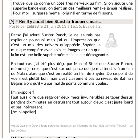
trouve que ça donne un côté très nerveux au film. Si on ajoute une
superbe bande-son, on tient un des meilleurs remake jamais réalisés.
Pour moi il surpasse même l'original en terme de frissons.
[^]
#
Re: Il y aurait bien Starship Troopers, mais...
Posté par
zebra3
le 21 juin 2013 à 16:56
.
Évalué à
2
.
Perso j'ai adoré Sucker Punch, je ne saurais pas
expliquer pourquoi mais j'ai eu l'impression que
c'est un mix des univers qu'apprécie Snyder, la
musique complète avec soin les images et rien que
la fin est une belle suprise même si elle est dérangeante.
En tout cas, j'ai été plus déçu par Man of Steel que Sucker Punch,
même si je crois que c'est surtout parce que je m'attendais à un film
de Nolan, alors que c'est en réalité un film de Snyder. De ce point de
vue il est plutôt bon, mais c'est clairement pas au niveau de Batman
Begins alors qu'il y a pas mal de points communs voulus.
[mini-spoiler]
Faut aussi dire que regarder deux mecs invulnérables se taper dessus
pendant dix minutes en détruisant tout autour d'eux, c'est juste lourd
et pas intéressant.
[/mini-spoiler]
Article Quarante-Deux : Toute personne dépassant un kilomètre de haut doit quitter le Tribunal. -- Le
Roi de Cœur