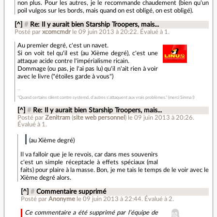
non plus. Pour les autres, je le recommande chaudement (bien qu'un
poil vulgos sur les bords, mais quand on est obligé, on est obligé).
[^]
#
Re: Il y aurait bien Starship Troopers, mais...
Posté par
xcomcmdr
le 09 juin 2013 à 20:22
.
Évalué à
1
.
Au premier degré, c'est un navet.
Si on voit tel qu'il est (au Xième degré), c'est une
attaque acide contre l'impérialisme ricain.
Dommage (ou pas, je l'ai pas lu) qu'il n'ait rien à voir
avec le livre ("étoiles garde à vous")
"Quand certains râlent contre systemd, d'autres s'attaquent aux vrais problèmes." (merci Sinma !)
[^]
#
Re: Il y aurait bien Starship Troopers, mais...
Posté par
Zenitram
(
site web personnel
)
le 09 juin 2013 à 20:26
.
Évalué à
1
.
(au Xième degré)
Il va falloir que je le revois, car dans mes souvenirs
c'est un simple réceptacle à effets spéciaux (mal
faits) pour plaire à la masse. Bon, je me tais le temps de le voir avec le
Xième degré alors.
[^]
#
Commentaire supprimé
Posté par
Anonyme
le 09 juin 2013 à 22:44
.
Évalué à
2
.
Ce commentaire a été supprimé par l’équipe de