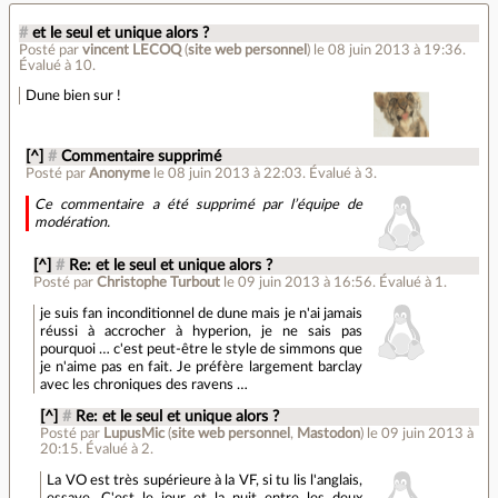
#
et le seul et unique alors ?
Posté par
vincent LECOQ
(
site web personnel
)
le 08 juin 2013 à 19:36
.
Évalué à
10
.
Dune bien sur !
[^]
#
Commentaire supprimé
Posté par
Anonyme
le 08 juin 2013 à 22:03
.
Évalué à
3
.
Ce commentaire a été supprimé par l’équipe de
modération.
[^]
#
Re: et le seul et unique alors ?
Posté par
Christophe Turbout
le 09 juin 2013 à 16:56
.
Évalué à
1
.
je suis fan inconditionnel de dune mais je n'ai jamais
réussi à accrocher à hyperion, je ne sais pas
pourquoi … c'est peut-être le style de simmons que
je n'aime pas en fait. Je préfère largement barclay
avec les chroniques des ravens …
[^]
#
Re: et le seul et unique alors ?
Posté par
LupusMic
(
site web personnel
,
Mastodon
)
le 09 juin 2013 à
20:15
.
Évalué à
2
.
La VO est très supérieure à la VF, si tu lis l'anglais,
essaye. C'est le jour et la nuit entre les deux