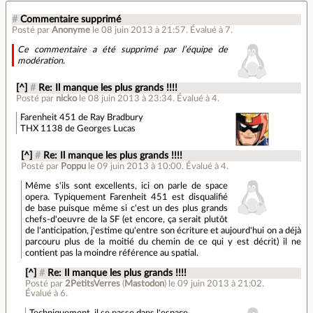
#
Commentaire supprimé
Posté par
Anonyme
le 08 juin 2013 à 21:57
.
Évalué à
7
.
Ce commentaire a été supprimé par l’équipe de
modération.
[^]
#
Re: Il manque les plus grands !!!!
Posté par
nicko
le 08 juin 2013 à 23:34
.
Évalué à
4
.
Farenheit 451 de Ray Bradbury
THX 1138 de Georges Lucas
[^]
#
Re: Il manque les plus grands !!!!
Posté par
Poppu
le 09 juin 2013 à 10:00
.
Évalué à
4
.
Même s'ils sont excellents, ici on parle de space
opera. Typiquement Farenheit 451 est disqualifié
de base puisque même si c'est un des plus grands
chefs-d'oeuvre de la SF (et encore, ça serait plutôt
de l'anticipation, j'estime qu'entre son écriture et aujourd'hui on a déjà
parcouru plus de la moitié du chemin de ce qui y est décrit) il ne
contient pas la moindre référence au spatial.
[^]
#
Re: Il manque les plus grands !!!!
Posté par
2PetitsVerres
(
Mastodon
)
le 09 juin 2013 à 21:02
.
Évalué à
6
.
Techniquement, il se passe dans l'espace.