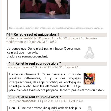
Tous les nombres premiers sont impairs, sauf un. Tous les nombres premiers sont impairs, sauf deux.
[^]
#
Re: et le seul et unique alors ?
Posté par
omer666
le 10 juin 2013 à 10:52
.
Évalué à
1
.
Dernière
modification le 10 juin 2013 à 10:52.
Je pense que Dune n'est pas un Space Opera, mais
ce n'est que mon avis.
J'adore ce roman, cependant.
[^]
#
Re: et le seul et unique alors ?
Posté par
nicko
le 10 juin 2013 à 16:31
.
Évalué à
1
.
Ha ben si clairement. Ça se passe sur un tas de
planètes différentes, il y a des voyages
intergalactiques, des enjeux politiques, écologiques
et religieux etc. Tout les éléments sont là !! Et je
parle bien des livres écrits par papa Herbert, pas les étrons du fiston.
[^]
#
Re: et le seul et unique alors ?
Posté par
calandoa
le 11 juin 2013 à 11:13
.
Évalué à
3
.
Heu… Dune est environ 42 quadrillards de fois plus