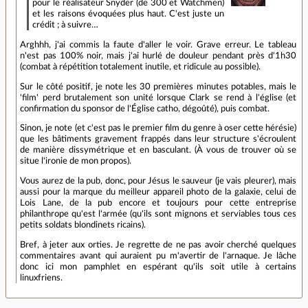
pour le réalisateur Snyder (de 300 et Watchmen)
et les raisons évoquées plus haut. C'est juste un
crédit ; à suivre…
Arghhh, j'ai commis la faute d'aller le voir. Grave erreur. Le tableau
n'est pas 100% noir, mais j'ai hurlé de douleur pendant près d'1h30
(combat à répétition totalement inutile, et ridicule au possible).
Sur le côté positif, je note les 30 premières minutes potables, mais le
'film' perd brutalement son unité lorsque Clark se rend à l'église (et
confirmation du sponsor de l'Église catho, dégoûté), puis combat.
Sinon, je note (et c'est pas le premier film du genre à oser cette hérésie)
que les bâtiments gravement frappés dans leur structure s'écroulent
de manière dissymétrique et en basculant. (À vous de trouver où se
situe l'ironie de mon propos).
Vous aurez de la pub, donc, pour Jésus le sauveur (je vais pleurer), mais
aussi pour la marque du meilleur appareil photo de la galaxie, celui de
Lois Lane, de la pub encore et toujours pour cette entreprise
philanthrope qu'est l'armée (qu'ils sont mignons et serviables tous ces
petits soldats blondinets ricains).
Bref, à jeter aux orties. Je regrette de ne pas avoir cherché quelques
commentaires avant qui auraient pu m'avertir de l'arnaque. Je lâche
donc ici mon pamphlet en espérant qu'ils soit utile à certains
linuxfriens.