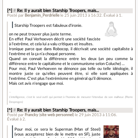
[^]
#
Re: Il y aurait bien Starship Troopers, mais...
Posté par
Benjamin_Perdrielle
le 25 juin 2013 à 16:32
.
Évalué à
1
.
Starship Troopers est fabuleux d'ironie.
on ne peut trouver plus juste terme.
En effet Paul Verhoeven décrit une société fasciste
à l'extrême, et cela lui a valu critiques et insultes.
Ironique parce que dans Robocop, il décrivait une société capitaliste à
l'extrême et la ça n'a choqué personne.
Quand on connait la différence entre les deux (un peu comme la
différence entre le capitalisme et le communisme selon Coluche) …
Pour moi, Paul Verhoeven ne dénonce pas telle ou telle idéologie, il
montre juste ce qu'elles peuvent être, si elle sont appliquées à
l'extrême. C'est plus l'extrémisme en général qu'il dénonce.
Mais cet avis n'engage que moi.
L'intelligence, c'est le seul outil qui permet à l'homme de mesurer l'étendue de son malheur. (Pierre
Desproges)
[^]
#
Re: Il y aurait bien Starship Troopers, mais...
Posté par
Francky
(
site web personnel
)
le 29 juin 2013 à 11:06
.
Évalué à
2
.
Pour moi, ce sera le Superman (Man of Steel)
(vous accepterez bien de le mettre en SF), juste