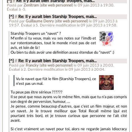
[^]
#
Re: Il y aurait bien Starship Troopers, mais...
Posté par
Zenitram
(
site web personnel
)
le 09 juin 2013 à 19:30
.
Évalué à
-5
.
[^]
#
Re: Il y aurait bien Starship Troopers, mais...
Posté par
Guillaume Denry
(
site web personnel
)
le 09 juin 2013 à
19:57
.
Évalué à
5
.
Dernière modification le 09 juin 2013 à 19:58.
Starship Troopers un "navet" ?
M'enfin si tu veux, mais vu ses notes sur l'imdb et
sur rotentomatoes, tout le monde n'est pas de cet
avis, et loin de là !
Ou bien tu dois avoir une définition assez étendue du "navet" :)
[^]
#
Re: Il y aurait bien Starship Troopers, mais...
Posté par
Francky
(
site web personnel
)
le 09 juin 2013 à 20:03
.
Évalué à
2
.
Dernière modification le 09 juin 2013 à 20:04.
Vu le navet que fût le film (Starship Troopers), ce
n'est pas un mal.
Tu peux pas être sérieux ??????
Il se peut que nous ayons vu le même film, mais que tu n'a pas compris
son degré de perversion, humour, …
Je pense, comme beaucoup d'autres, que c'est un film majeur, et non
un navet. Je le trouve meilleur que Total Recall même (qui est
pourtant très bon), et je trouve curieux que personne ne l'ait cité
avant.
Si c'est vraiment un navet pour toi, alors ne regarde jamais Idiocracy