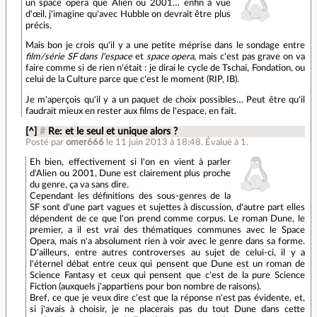
un space opera que Alien ou 2001… enfin à vue
d'œil, j'imagine qu'avec Hubble on devrait être plus
précis.
Mais bon je crois qu'il y a une petite méprise dans le sondage entre
film/série SF dans l'espace
et
space opera
, mais c'est pas grave on va
faire comme si de rien n'était : je dirai le cycle de Tschai, Fondation, ou
celui de la Culture parce que c'est le moment (RIP, IB).
Je m'aperçois qu'il y a un paquet de choix possibles… Peut être qu'il
faudrait mieux en rester aux films de l'espace, en fait.
[^]
#
Re: et le seul et unique alors ?
Posté par
omer666
le 11 juin 2013 à 18:48
.
Évalué à
1
.
Eh bien, effectivement si l'on en vient à parler
d'Alien ou 2001, Dune est clairement plus proche
du genre, ça va sans dire.
Cependant les définitions des sous-genres de la
SF sont d'une part vagues et sujettes à discussion, d'autre part elles
dépendent de ce que l'on prend comme corpus. Le roman Dune, le
premier, a il est vrai des thématiques communes avec le Space
Opera, mais n'a absolument rien à voir avec le genre dans sa forme.
D'ailleurs, entre autres controverses au sujet de celui-ci, il y a
l'éternel débat entre ceux qui pensent que Dune est un roman de
Science Fantasy et ceux qui pensent que c'est de la pure Science
Fiction (auxquels j'appartiens pour bon nombre de raisons).
Bref, ce que je veux dire c'est que la réponse n'est pas évidente, et,
si j'avais à choisir, je ne placerais pas du tout Dune dans cette