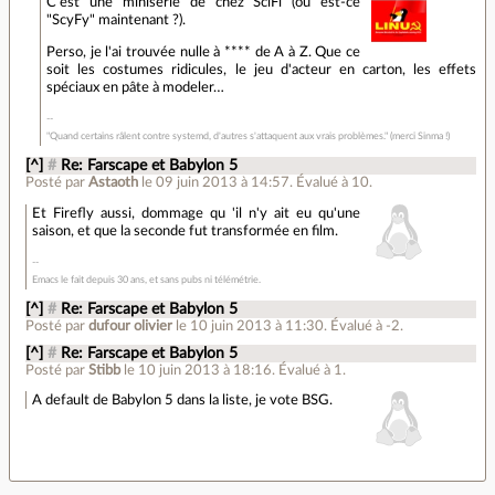
C'est une minisérie de chez SciFi (ou est-ce
"ScyFy" maintenant ?).
Perso, je l'ai trouvée nulle à **** de A à Z. Que ce
soit les costumes ridicules, le jeu d'acteur en carton, les effets
spéciaux en pâte à modeler…
"Quand certains râlent contre systemd, d'autres s'attaquent aux vrais problèmes." (merci Sinma !)
[^]
#
Re: Farscape et Babylon 5
Posté par
Astaoth
le 09 juin 2013 à 14:57
.
Évalué à
10
.
Et Firefly aussi, dommage qu 'il n'y ait eu qu'une
saison, et que la seconde fut transformée en film.
Emacs le fait depuis 30 ans, et sans pubs ni télémétrie.
[^]
#
Re: Farscape et Babylon 5
Posté par
dufour olivier
le 10 juin 2013 à 11:30
.
Évalué à
-2
.
[^]
#
Re: Farscape et Babylon 5
Posté par
Stibb
le 10 juin 2013 à 18:16
.
Évalué à
1
.
A default de Babylon 5 dans la liste, je vote BSG.