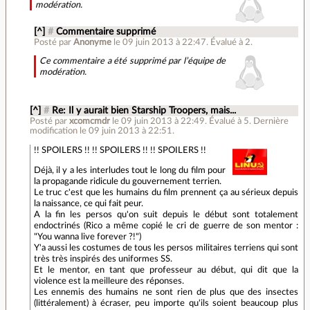
modération.
[^]
#
Commentaire supprimé
Posté par
Anonyme
le 09 juin 2013 à 22:47
.
Évalué à
2
.
Ce commentaire a été supprimé par l’équipe de
modération.
[^]
#
Re: Il y aurait bien Starship Troopers, mais...
Posté par
xcomcmdr
le 09 juin 2013 à 22:49
.
Évalué à
5
.
Dernière
modification le 09 juin 2013 à 22:51.
!! SPOILERS !! !! SPOILERS !! !! SPOILERS !!
Déjà, il y a les interludes tout le long du film pour
la propagande ridicule du gouvernement terrien.
Le truc c'est que les humains du film prennent ça au sérieux depuis
la naissance, ce qui fait peur.
A la fin les persos qu'on suit depuis le début sont totalement
endoctrinés (Rico a même copié le cri de guerre de son mentor :
"You wanna live forever ?!")
Y'a aussi les costumes de tous les persos militaires terriens qui sont
très très inspirés des uniformes SS.
Et le mentor, en tant que professeur au début, qui dit que la
violence est la meilleure des réponses.
Les ennemis des humains ne sont rien de plus que des insectes
(littéralement) à écraser, peu importe qu'ils soient beaucoup plus