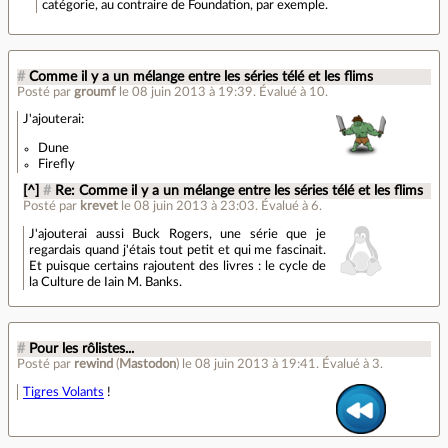
catégorie, au contraire de Foundation, par exemple.
#
Comme il y a un mélange entre les séries télé et les flims
Posté par
groumf
le 08 juin 2013 à 19:39
.
Évalué à
10
.
J'ajouterai:
Dune
Firefly
[^]
#
Re: Comme il y a un mélange entre les séries télé et les flims
Posté par
krevet
le 08 juin 2013 à 23:03
.
Évalué à
6
.
J'ajouterai aussi Buck Rogers, une série que je
regardais quand j'étais tout petit et qui me fascinait.
Et puisque certains rajoutent des livres : le cycle de
la Culture de Iain M. Banks.
#
Pour les rôlistes...
Posté par
rewind
(
Mastodon
)
le 08 juin 2013 à 19:41
.
Évalué à
3
.
Tigres Volants
!