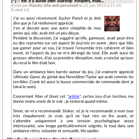
[^]
#
Re: Il y aurait bien Starship Troopers, mais...
Posté par
Francky
(
site web personnel
)
le 21 juin 2013 à 21:14
.
Évalué à
0
.
J'ai vu aussi récemment
Sucker
Punch
et je dois
dire que je l'ai réellement apprécié.
J'en ai discuté avec une autre cinéphile de mes
amies qui, elle, avait été un peu déçue.
Pendant la discussion, j'ai suggéré qu'elle, gameuse, avait peut-être
eu des reproches sur cet aspect (le jeu) mis en avant ; alors que bibi,
pas gamer pour un sou, j'ai trouvé l'ensemble très cohérent et bien
mené, et l'aspect du jeu ne m'a dérangé du tout. Elle avait aussi de
grosses attentes, d'où sa première déception, mais a conclut qu'avec
du recul le film était bon.
Dans un ambiance bien barrée autour du jeu, j'ai vraiment apprécié
Ultimate
Game
, du génial duo Neveldine/Taylor qui avait commis les
terribles
Crank
(et aussi la bouse commerciale de commande dont je
tairai le nom).
Concernant
Man
of
Steel
, cet "
article
", certes issu d'un torchon, me
donne moins envie de le voir ; je tenterai quand même.
Sinon, on m'a recommandé
Stoker
, et je le recommande à mon tour
très chaudement. Je crois qu'il ne faut rien en lire avant, et
s'attendre uniquement à une tension psychologique assez
intéressante, une image particulièrement soignée, le tout dans une
ambiance rétro, veloutée et sensuelle. No spoiler.