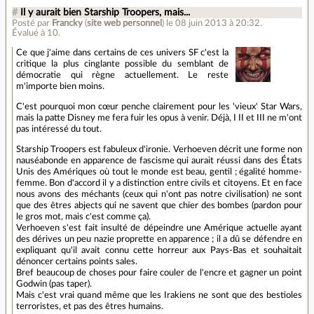
#
Il y aurait bien Starship Troopers, mais...
Posté par
Francky
(
site web personnel
)
le 08 juin 2013 à 20:32
.
Évalué à
10
.
Ce que j'aime dans certains de ces univers SF c'est la
critique la plus cinglante possible du semblant de
démocratie qui règne actuellement. Le reste
m'importe bien moins.
C'est pourquoi mon cœur penche clairement pour les 'vieux' Star Wars,
mais la patte Disney me fera fuir les opus à venir. Déjà, I II et III ne m'ont
pas intéressé du tout.
Starship Troopers est fabuleux d'ironie. Verhoeven décrit une forme non
nauséabonde en apparence de fascisme qui aurait réussi dans des États
Unis des Amériques où tout le monde est beau, gentil ; égalité homme-
femme. Bon d'accord il y a distinction entre civils et citoyens. Et en face
nous avons des méchants (ceux qui n'ont pas notre civilisation) ne sont
que des êtres abjects qui ne savent que chier des bombes (pardon pour
le gros mot, mais c'est comme ça).
Verhoeven s'est fait insulté de dépeindre une Amérique actuelle ayant
des dérives un peu nazie proprette en apparence ; il a dû se défendre en
expliquant qu'il avait connu cette horreur aux Pays-Bas et souhaitait
dénoncer certains points sales.
Bref beaucoup de choses pour faire couler de l'encre et gagner un point
Godwin (pas taper).
Mais c'est vrai quand même que les Irakiens ne sont que des bestioles
terroristes, et pas des êtres humains.