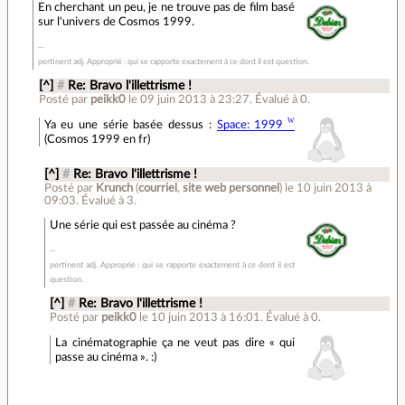
En cherchant un peu, je ne trouve pas de film basé
sur l'univers de Cosmos 1999.
pertinent adj. Approprié : qui se rapporte exactement à ce dont il est question.
[^]
#
Re: Bravo l'illettrisme !
Posté par
peikk0
le 09 juin 2013 à 23:27
.
Évalué à
0
.
Ya eu une série basée dessus :
Space: 1999
(Cosmos 1999 en fr)
[^]
#
Re: Bravo l'illettrisme !
Posté par
Krunch
(
courriel
,
site web personnel
)
le 10 juin 2013 à
09:03
.
Évalué à
3
.
Une série qui est passée au cinéma ?
pertinent adj. Approprié : qui se rapporte exactement à ce dont il est
question.
[^]
#
Re: Bravo l'illettrisme !
Posté par
peikk0
le 10 juin 2013 à 16:01
.
Évalué à
0
.
La cinématographie ça ne veut pas dire « qui
passe au cinéma ». :)