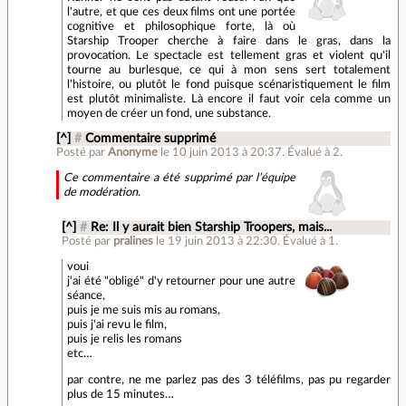
l'autre, et que ces deux films ont une portée
cognitive et philosophique forte, là où
Starship Trooper cherche à faire dans le gras, dans la
provocation. Le spectacle est tellement gras et violent qu'il
tourne au burlesque, ce qui à mon sens sert totalement
l'histoire, ou plutôt le fond puisque scénaristiquement le film
est plutôt minimaliste. Là encore il faut voir cela comme un
moyen de créer un fond, une substance.
[^]
#
Commentaire supprimé
Posté par
Anonyme
le 10 juin 2013 à 20:37
.
Évalué à
2
.
Ce commentaire a été supprimé par l’équipe
de modération.
[^]
#
Re: Il y aurait bien Starship Troopers, mais...
Posté par
pralines
le 19 juin 2013 à 22:30
.
Évalué à
1
.
voui
j'ai été "obligé" d'y retourner pour une autre
séance,
puis je me suis mis au romans,
puis j'ai revu le film,
puis je relis les romans
etc…
par contre, ne me parlez pas des 3 téléfilms, pas pu regarder
plus de 15 minutes…