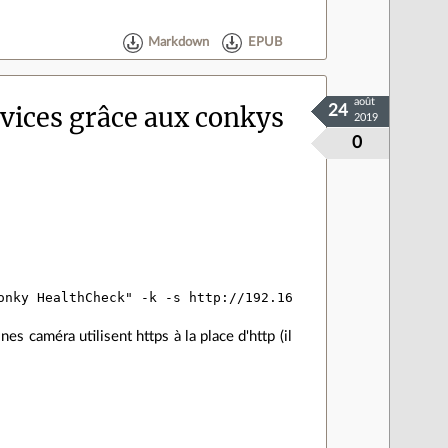
Markdown
EPUB
août
vices grâce aux conkys
24
2019
0
s caméra utilisent https à la place d'http (il