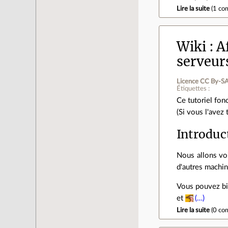
Lire la suite
(
1 co
Wiki
A
serveur
Licence CC By‑SA
Étiquettes :
Ce tutoriel fon
(Si vous l'avez 
Introduc
Nous allons voi
d'autres machin
Vous pouvez bi
et
(…)
Lire la suite
(
0 co