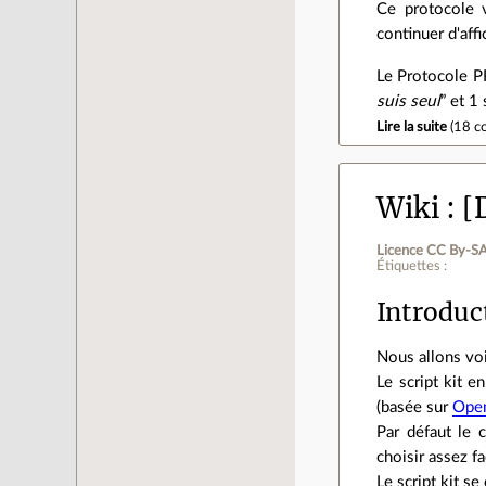
Ce protocole v
continuer d'aff
Le Protocole PR
suis seul
” et 1 
Lire la suite
(
18 c
Wiki
[
Licence CC By‑SA
Étiquettes :
Introduc
Nous allons vo
Le script kit e
(basée sur
Open
Par défaut le 
choisir assez fa
Le script kit s