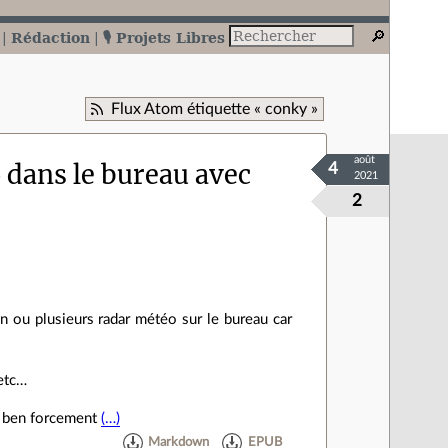
Rédaction
🎙️ Projets Libres
Flux Atom étiquette « conky »
août
 dans le bureau avec
4
2021
2
un ou plusieurs radar météo sur le bureau car
 etc…
 , ben forcement
(…)
Markdown
EPUB