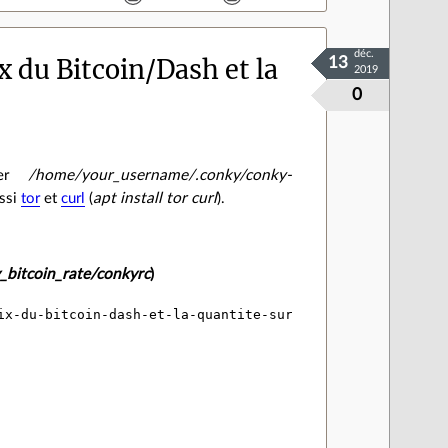
déc.
 du Bitcoin/Dash et la
13
2019
0
sier
/home/your_username/.conky/conky-
ussi
tor
et
curl
(
apt install tor curl
).
_bitcoin_rate/conkyrc
)
ix-du-bitcoin-dash-et-la-quantite-sur-le-compte
