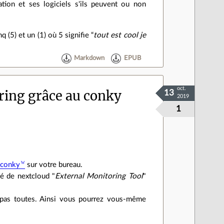
ation et ses logiciels s'ils peuvent ou non
(5) et un (1) où 5 signifie “
tout est cool je
Markdown
EPUB
oct.
ring grâce au conky
13
2019
1
n
conky
sur votre bureau.
té de nextcloud "
External Monitoring Tool
"
s pas toutes. Ainsi vous pourrez vous-même