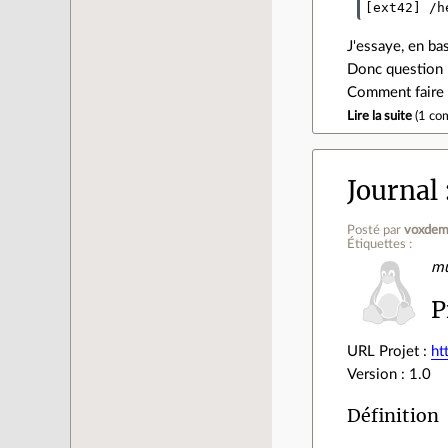
J'essaye, en bas
Donc question 
Comment faire p
Lire la suite
(
1 co
Journal
Posté par
voxdem
Étiquettes :
mu
P
URL Projet :
ht
Version : 1.0
Définition