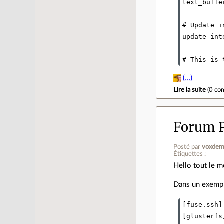
text_buffe
# Update i
update_int
# This is 
(…)
Lire la suite
(
0 co
Forum 
Posté par
voxdem
Étiquettes :
Hello tout le 
Dans un exempl
[fuse.ssh]
[glusterfs