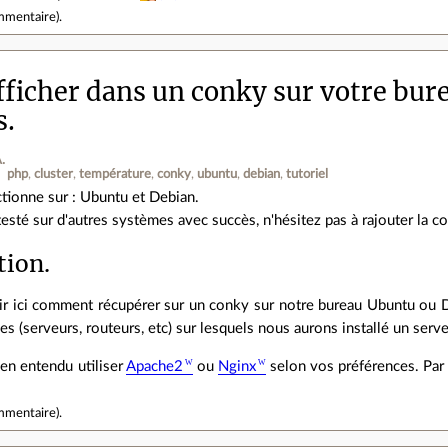
mmentaire
).
fficher dans un conky sur votre bure
s.
.
php
cluster
température
conky
ubuntu
debian
tutoriel
ctionne sur : Ubuntu et Debian.
testé sur d'autres systèmes avec succès, n'hésitez pas à rajouter la co
tion.
r ici comment récupérer sur un conky sur notre bureau Ubuntu ou Deb
es (serveurs, routeurs, etc) sur lesquels nous aurons installé un se
en entendu utiliser
Apache2
ou
Nginx
selon vos préférences. Par
mmentaire
).