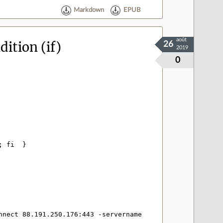
Markdown
EPUB
août
ition (if)
26
2019
0
:
nnect 88.191.250.176:443 -servername