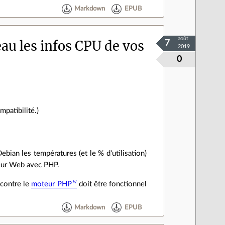
Markdown
EPUB
août
au les infos CPU de vos
7
2019
0
mpatibilité.)
ian les températures (et le % d'utilisation)
rveur Web avec PHP.
 contre le
moteur PHP
doit être fonctionnel
Markdown
EPUB