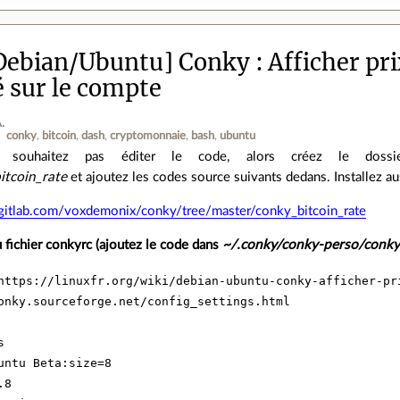
Debian/Ubuntu] Conky : Afficher prix
é sur le compte
.
conky
bitcoin
dash
cryptomonnaie
bash
ubuntu
souhaitez pas éditer le code, alors créez le dos
itcoin_rate
et ajoutez les codes source suivants dedans. Installez a
/gitlab.com/voxdemonix/conky/tree/master/conky_bitcoin_rate
 fichier conkyrc (ajoutez le code dans
~/.conky/conky-perso/conky
https://linuxfr.org/wiki/debian-ubuntu-conky-afficher-pr
onky.sourceforge.net/config_settings.html



untu Beta:size=8

8
