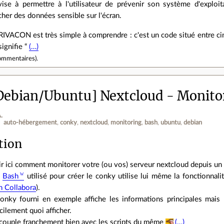
ise à permettre à l'utilisateur de prévenir son système d'exploit
icher des données sensible sur l'écran.
IVACON est très simple à comprendre : c'est un code situé entre cinq 
signifie “
(…)
ommentaires
).
Debian/Ubuntu] Nextcloud - Monito
.
auto-hébergement
conky
nextcloud
monitoring
bash
ubuntu
debian
tion
ir ici comment monitorer votre (ou vos) serveur nextcloud depuis u
n
Bash
utilisé pour créer le conky utilise lui même la fonctionnali
 Collabora
).
conky fourni en exemple affiche les informations principales mai
cilement quoi afficher.
e couple franchement bien avec les scripts du même
(…)