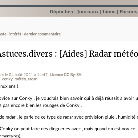
Dépêches
Journaux
Liens
Forums
note
intérêt
dernier commentaire
stuces.divers
[Aides] Radar météo
nt
le 04 août 2021 à 14:47
.
Licence CC By‑SA.
conky
météo
radar
inuxiens !
ovice sur Conky , je voudrais bien savoir qui à déjà réussit à avoir 
s pas encore bien les rouages de Conky .
de radar , je parle de ce type de radar avec prévision pluie , humidité
 Conky on peut faire des dingueries avec , mais quand on est novice
mmentaires
).