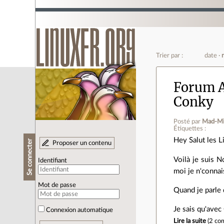
Trier par :
date
Forum A
Conky
Posté par
Mad-Mi
Étiquettes :
Hey Salut les L
Se connecter
Proposer un contenu
Voilà je suis N
Identifiant
moi je n'connai
Mot de passe
Quand je parle 
Je sais qu'avec
Connexion automatique
Lire la suite
(
2 co