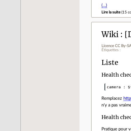
(…)
Lire la suite
(
15 c
Wiki
[
Licence CC By‑SA
Étiquettes :
Liste
Health chec
Remplacez
htt
n'y a pas vraime
Health chec
Pratique pour v