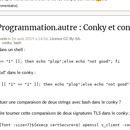
mmentaire
).
Programmation.autre
Conky et cond
onix
le 26 août 2019 à 14:56
.
Licence CC By‑SA.
conky
bash
ans un shell :
od" dans le conky :
uer une comparaison de deux strings avec bash dans le conky ?
aire tourner cette comparaison de deux signatures TLS dans le conky 
{font :size=7}${execp certSecure=$( openssl s_client -co