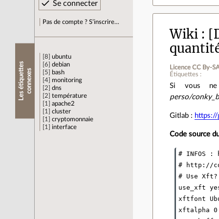
Pas de compte ? S’inscrire…
Wiki
[
quantit
8
ubuntu
L
e
s
é
t
i
q
u
e
t
e
s
c
o
n
n
e
x
e
6
debian
Licence CC By‑SA
t
s
5
bash
Étiquettes :
4
monitoring
Si vous ne 
2
dns
2
température
perso/conky_b
1
apache2
1
cluster
Gitlab :
https:/
1
cryptomonnaie
1
interface
Code source du
# INFOS : 
# http://c
# Use Xft?

use_xft yes
xftfont Ub
xftalpha 0.