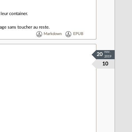
 leur container.
age sans toucher au reste.
Markdown
EPUB
nov.
20
2019
10