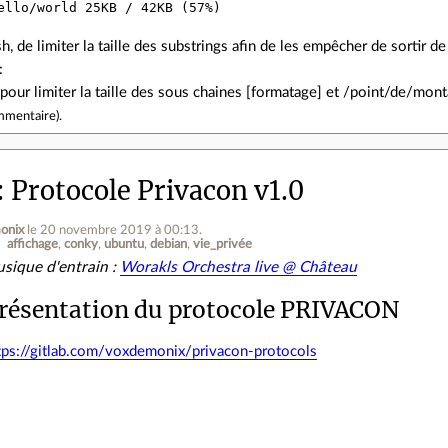
h, de limiter la taille des substrings afin de les empêcher de sortir de
:
our limiter la taille des sous chaines [formatage] et /point/de/mont
mmentaire
).
Protocole Privacon v1.0
onix
le 20 novembre 2019 à 00:13
.
affichage
conky
ubuntu
debian
vie_privée
sique d'entrain :
Worakls Orchestra live @ Château
résentation du protocole PRIVACON
tps://gitlab.com/voxdemonix/privacon-protocols