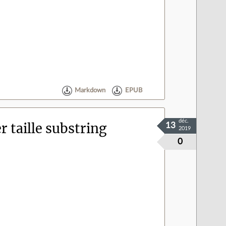
Markdown
EPUB
déc.
r taille substring
13
2019
0