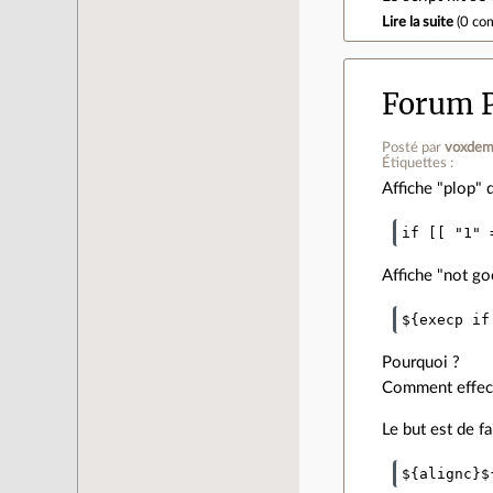
Lire la suite
(
0 co
Forum 
Posté par
voxdem
Étiquettes :
Affiche "plop" d
Affiche "not go
Pourquoi ?
Comment effect
Le but est de f
${alignc}$