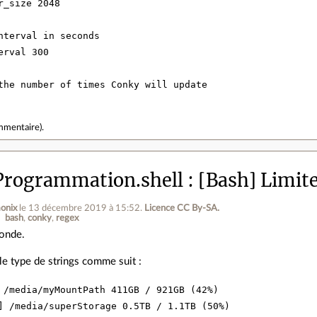
r_size 2048

nterval in seconds

erval 300

the number of times Conky will update
mmentaire
).
Programmation.shell
[Bash] Limite
onix
le 13 décembre 2019 à 15:52
.
Licence CC By‑SA.
bash
conky
regex
monde.
e type de strings comme suit :
 /media/myMountPath 411GB / 921GB (42%)

] /media/superStorage 0.5TB / 1.1TB (50%)
