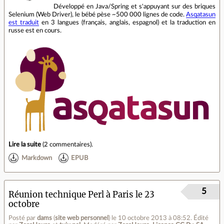
Développé en Java/Spring et s'appuyant sur des briques
Selenium (Web Driver), le bébé pèse ~500 000 lignes de code.
Asqatasun
est traduit
en 3 langues (français, anglais, espagnol) et la traduction en
russe est en cours.
Lire la suite
(
2 commentaires
).
Markdown
EPUB
5
Réunion technique Perl à Paris le 23
octobre
Posté par
dams
(
site web personnel
)
le 10 octobre 2013 à 08:52
.
Édité