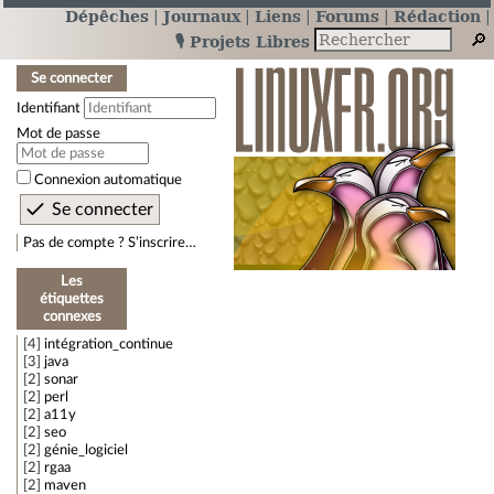
Dépêches
Journaux
Liens
Forums
Rédaction
🎙️ Projets Libres
Se connecter
Identifiant
Mot de passe
Connexion automatique
Pas de compte ? S’inscrire…
Les
étiquettes
connexes
4
intégration_continue
3
java
2
sonar
2
perl
2
a11y
2
seo
2
génie_logiciel
2
rgaa
2
maven