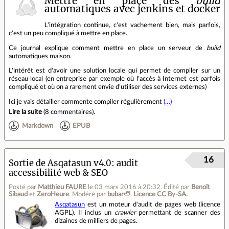
Mettre en place des
build
automatiques avec jenkins et docker
L'intégration continue, c'est vachement bien, mais parfois,
c'est un peu compliqué à mettre en place.
Ce journal explique comment mettre en place un serveur de
build
automatiques maison.
L'intérêt est d'avoir une solution locale qui permet de compiler sur un
réseau local (en entreprise par exemple où l'accès à Internet est parfois
compliqué et où on a rarement envie d'utiliser des services externes)
Ici je vais détailler commente compiler régulièrement
(…)
Lire la suite
(
8 commentaires
).
Markdown
EPUB
16
Sortie de Asqatasun v4.0: audit
accessibilité web & SEO
Posté par
Matthieu FAURE
le 03 mars 2016 à 20:32
.
Édité par
Benoît
Sibaud
et
ZeroHeure
.
Modéré par
bubar🦥
.
Licence CC By‑SA.
Asqatasun
est un moteur d'audit de pages web (licence
AGPL). Il inclus un
crawler
permettant de scanner des
dizaines de milliers de pages.