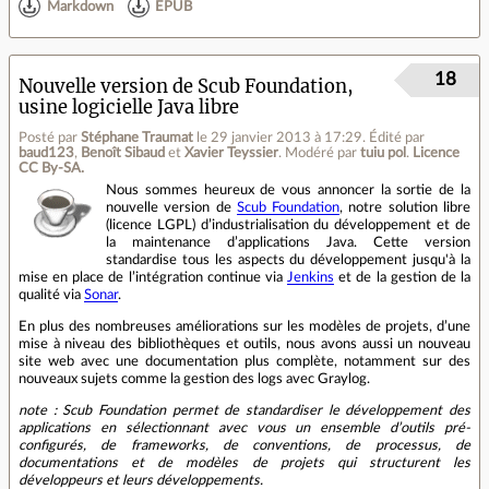
Markdown
EPUB
18
Nouvelle version de Scub Foundation,
usine logicielle Java libre
Posté par
Stéphane Traumat
le 29 janvier 2013 à 17:29
.
Édité par
baud123
,
Benoît Sibaud
et
Xavier Teyssier
.
Modéré par
tuiu pol
.
Licence
CC By‑SA.
Nous sommes heureux de vous annoncer la sortie de la
nouvelle version de
Scub Foundation
, notre solution libre
(licence LGPL) d’industrialisation du développement et de
la maintenance d’applications Java. Cette version
standardise tous les aspects du développement jusqu'à la
mise en place de l’intégration continue via
Jenkins
et de la gestion de la
qualité via
Sonar
.
En plus des nombreuses améliorations sur les modèles de projets, d’une
mise à niveau des bibliothèques et outils, nous avons aussi un nouveau
site web avec une documentation plus complète, notamment sur des
nouveaux sujets comme la gestion des logs avec Graylog.
note : Scub Foundation permet de standardiser le développement des
applications en sélectionnant avec vous un ensemble d’outils pré-
configurés, de frameworks, de conventions, de processus, de
documentations et de modèles de projets qui structurent les
développeurs et leurs développements.