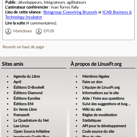
Public
: développeurs, intégrateurs, agilitateurs
L’animateur conférencier
: Ivan Torres Fally
Lieu de cette séance
:
Betagroup Coworking Brussels
at
ICAB Business &
Technology Incubator
Lire la suite
(
4 commentaires
).
Markdown
EPUB
Revenir en haut de page
Sites amis
À propos de LinuxFr.org
Agenda du Libre
Mentions légales
April
Faire un don
Éditions D-BookeR
L’équipe de LinuxFr.org
Éditions Diamond
Informations sur le site
Éditions Eyrolles
Aide / Foire aux questions
Éditions ENI
Suivi des suggestions et bogues
En Vente Libre
Wiki du site
Framasoft
Règles de modération
La Quadrature du Net
Statistiques
Lea-Linux
API pour le développement
Open Source Initiative
Code source du site
Imprimerie Grafik Plus
Plan du site