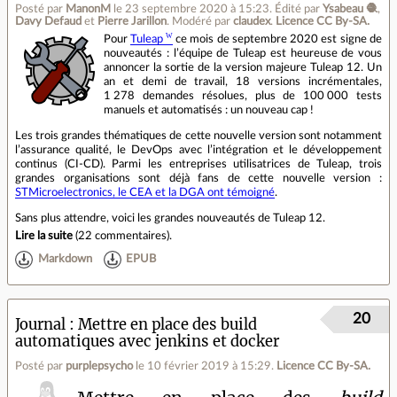
Posté par
ManonM
le 23 septembre 2020 à 15:23
.
Édité par
Ysabeau 🧶
,
Davy Defaud
et
Pierre Jarillon
.
Modéré par
claudex
.
Licence CC By‑SA.
Pour
Tuleap
ce mois de septembre 2020 est signe de
nouveautés : l’équipe de Tuleap est heureuse de vous
annoncer la sortie de la version majeure Tuleap 12. Un
an et demi de travail, 18 versions incrémentales,
1 278 demandes résolues, plus de 100 000 tests
manuels et automatisés : un nouveau cap !
Les trois grandes thématiques de cette nouvelle version sont notamment
l’assurance qualité, le DevOps avec l’intégration et le développement
continus (CI‑CD). Parmi les entreprises utilisatrices de Tuleap, trois
grandes organisations sont déjà fans de cette nouvelle version :
STMicroelectronics, le CEA et la DGA ont témoigné
.
Sans plus attendre, voici les grandes nouveautés de Tuleap 12.
Lire la suite
(
22 commentaires
).
Markdown
EPUB
20
Journal
Mettre en place des build
automatiques avec jenkins et docker
Posté par
purplepsycho
le 10 février 2019 à 15:29
.
Licence CC By‑SA.