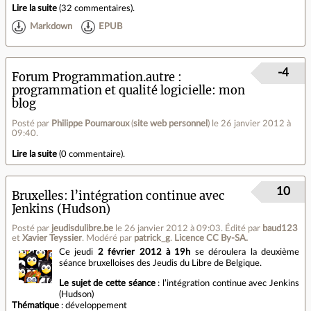
Lire la suite
(
32 commentaires
).
Markdown
EPUB
-4
Forum Programmation.autre
programmation et qualité logicielle: mon
blog
Posté par
Philippe Poumaroux
(
site web personnel
)
le 26 janvier 2012 à
09:40
.
Lire la suite
(
0 commentaire
).
10
Bruxelles: l’intégration continue avec
Jenkins (Hudson)
Posté par
jeudisdulibre.be
le 26 janvier 2012 à 09:03
.
Édité par
baud123
et
Xavier Teyssier
.
Modéré par
patrick_g
.
Licence CC By‑SA.
Ce jeudi
2 février 2012 à 19h
se déroulera la deuxième
séance bruxelloises des Jeudis du Libre de Belgique.
Le sujet de cette séance
: l’intégration continue avec Jenkins
(Hudson)
Thématique
: développement