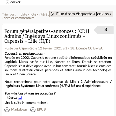
2
docker
Flux Atom étiquette « jenkins »
Trier par :
date
note
intérêt
dernier commentaire
3
Forum général.petites-annonces
[CDI]
Admins / Ingés sys Linux confirmés -
Capensis - Lille (H/F)
Posté par
CapenRec
le 12 février 2021 à 17:18
.
Licence CC By‑SA.
Capensis en quelque mots :
Fondée en 2002, Capensis est une société d'informatique
spécialisée en
Logiciels Libres
basée sur Lille, Nantes et Tours. Depuis sa création,
Capensis s'est développée avec un but constant : fournir à ses clients des
solutions d'infrastructures pérennes et fiables autour des technologies
Linux et Open Source.
Nous recherchons pour notre
agence de Lille : 2 Administrateurs /
Ingénieurs Systèmes Linux confirmés (H/F) 3 à 5 ans d'expérience
Vos missions si vous les acceptez ?
Intégrez
(…)
Lire la suite
(
4 commentaires
).
Markdown
EPUB