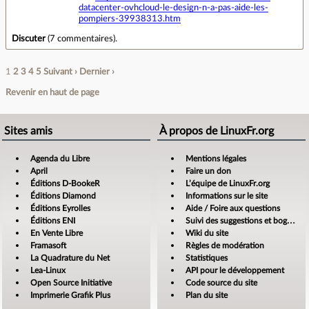
datacenter-ovhcloud-le-design-n-a-pas-aide-les-
pompiers-39938313.htm
Discuter
(
7 commentaires
).
1
2
3
4
5
Suivant ›
Dernier ›
Revenir en haut de page
Sites amis
À propos de LinuxFr.org
Agenda du Libre
Mentions légales
April
Faire un don
Éditions D-BookeR
L’équipe de LinuxFr.org
Éditions Diamond
Informations sur le site
Éditions Eyrolles
Aide / Foire aux questions
Éditions ENI
Suivi des suggestions et bogues
En Vente Libre
Wiki du site
Framasoft
Règles de modération
La Quadrature du Net
Statistiques
Lea-Linux
API pour le développement
Open Source Initiative
Code source du site
Imprimerie Grafik Plus
Plan du site