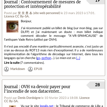
19
Journal
Contournement de mesures de
protection et intéropérabilité
Posté par
못 옷 홋 ♨
(
site web personnel
)
le 23 mars 2023 à 17:01
.
Licence CC By‑SA.
Bonjour,
J'ai récemment publié un billet de blog (sur mon blog, pas sur
DLFP) et j'ai maintenant un doute : mon billet indique
comment décoder le message "X-VR-SPAMCAUSE" de
l'antispam Vade Retro (utilisé par OVH).
Il n'est pas encodé d'une manière particulièrement avancée, c'est juste un
cran au-dessus du ROT13 mais rien d'exceptionnel. Il y a de nombreuses
implémentation de l'algorithme de décodage sur Internet, dans tous les
langages qu'on cherche (
go
,
python
…). Le mien est en
(…)
Lire la suite
(
7 commentaires
).
Markdown
EPUB
28
Journal
OVH va devoir payer pour
l'incendie de son datacenter...
Posté par
Denis Dordoigne
le 10 février 2023 à 18:08
.
Licence
CC By‑SA.
Vu sur le site
legalis.net
: le Tribunal de commerce de Lille a