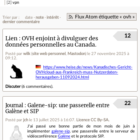
2
vpn
Flux Atom étiquette « ovh »
Trier par :
date
note
intérêt
dernier commentaire
12
Lien
OVH enjoint à divulguer des
données personnelles au Canada.
Posté par
wilk
(
site web personnel
,
Mastodon
)
le 27 novembre 2025 à
09:12
.
https://www.heise.de/news/Kanadisches-Gericht-
OVHcloud-aus-Frankreich-muss-Nutzerdaten-
herausgeben-11092024.html
Discuter
(
6 commentaires
).
22
Journal
Galene-sip: une passerelle entre
Galène et SIP
Posté par
jch
le 13 juillet 2025 à 16:07
.
Licence CC By‑SA.
J'ai passé une bonne partie de mon mois de juin à
implémenter
galene-sip
, une passerelle entre le serveur de
vidéoconférence
Galène
et le protocole SIP.