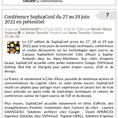
Discuter
(
2 commentaires
).
7
Conférence SophiaConf du 27 au 29 juin
2022 en présentiel
Posté par
Datafarian00
le 22 juin 2022 à 08:30
.
Édité par
Benoît Sibaud
,
Ysabeau 🧶
et
Xavier Teyssier
.
Modéré par
Xavier Teyssier
.
Licence
CC By‑SA.
e
La 13
édition de SophiaConf arrive les 27, 28 et 29 juin
2022 pour trois jours de workshops techniques, conférences
et visites découverte sur les technologies open source, au
Campus SophiaTech (Université Côte d’Azur) à Sophia-
Antipolis dans les Alpes-Maritimes. Aux côtés d’experts
locaux, SophiaConf accueille cette année notamment Google, OVHcloud,
GitHub, Red Hat et Marigold pour parler d’open source, d’IoT et de
devops.
La France, et notamment la Côte d’Azur, possède de nombreux acteurs et
consommateurs du Logiciel Libre, et cette année encore, SophiaConf
réunit ces pépites pour partager leurs expériences et savoirs lors de trois
jours articulés en après-midis de workshops techniques et soirées de
conférences, autour de l’open source, de l’IoT et du devops.
Plus encore, SophiaConf accueille notamment en têtes d’affiche, des
évangélisateurs d’entités renommées dans l’univers du Libre : Laurent
GRANGEAU, Solutions architect chez Google ; David APARICIO,
Ingénieur DataOps chez OVHcloud ; Tugdual GRALL, Solutions Engineer