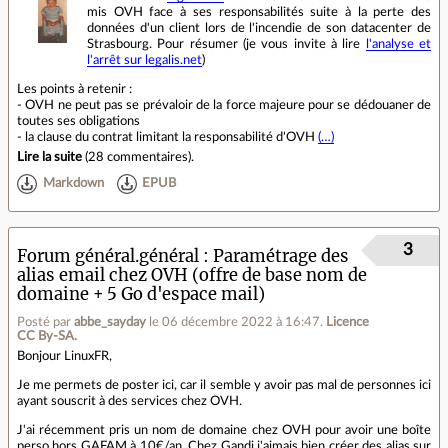
mis OVH face à ses responsabilités suite à la perte des
données d'un client lors de l'incendie de son datacenter de
Strasbourg. Pour résumer (je vous invite à lire
l'analyse et
l'arrêt sur legalis.net
)
Les points à retenir :
- OVH ne peut pas se prévaloir de la force majeure pour se dédouaner de
toutes ses obligations
- la clause du contrat limitant la responsabilité d'OVH
(…)
Lire la suite
(
28 commentaires
).
Markdown
EPUB
3
Forum général.général
Paramétrage des
alias email chez OVH (offre de base nom de
domaine + 5 Go d'espace mail)
Posté par
abbe_sayday
le 06 décembre 2022 à 16:47
.
Licence
CC By‑SA.
Bonjour LinuxFR,
Je me permets de poster ici, car il semble y avoir pas mal de personnes ici
ayant souscrit à des services chez OVH.
J'ai récemment pris un nom de domaine chez OVH pour avoir une boîte
perso hors GAFAM à 10€/an. Chez Gandi j'aimais bien créer des alias sur