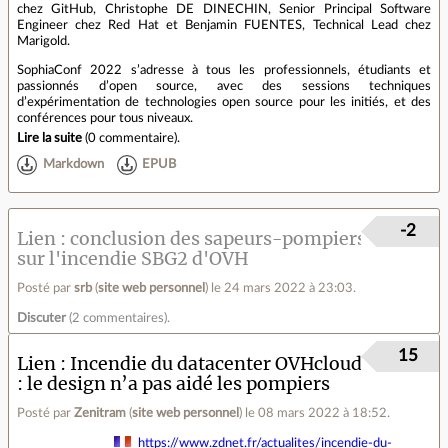
chez GitHub, Christophe DE DINECHIN, Senior Principal Software
Engineer chez Red Hat et Benjamin FUENTES, Technical Lead chez
Marigold.
SophiaConf 2022 s’adresse à tous les professionnels, étudiants et
passionnés d’open source, avec des sessions techniques
d’expérimentation de technologies open source pour les initiés, et des
conférences pour tous niveaux.
Lire la suite
(
0 commentaire
).
Markdown
EPUB
-2
Lien
conclusion des sapeurs-pompiers
sur l'incendie SBG2 d'OVH
Posté par
srb
(
site web personnel
)
le 24 mars 2022 à 23:03
.
Discuter
(
2 commentaires
).
15
Lien
Incendie du datacenter OVHcloud
: le design n’a pas aidé les pompiers
Posté par
Zenitram
(
site web personnel
)
le 08 mars 2022 à 18:52
.
https://www.zdnet.fr/actualites/incendie-du-