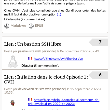
une seconde boîte mail que j'utilisais comme piège à Spam.
Chez OVH, c'est plus compliqué que chez Gandi pour créer des boîtes
mail. Il faut d'abord activer une option
(…)
Lire la suite
(
2 commentaires
).
Markdown
EPUB
7
Lien
Un bastion SSH libre
Posté par
passke
(
site web personnel
)
le 06 novembre 2022 à 07:43
.
https://github.com/ovh/the-bastion
Discuter
(
5 commentaires
).
6
Lien
Inflation dans le cloud épisode 1 :
OVH
Posté par
devnewton 🍺
(
site web personnel
)
le 15 septembre 2022 à
10:33
.
https://blog.ovhcloud.com/les-ajustements-de-
prix-ovhcloud-en-2022-et-2023/