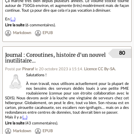
Ça marche très bien depuis plusieurs années. Le volume stocké tourne
autour de 750Gb environ, et augmente (très) modérément mais de façon
continue. Tout ça pour dire que cela n'a pas vocation à diminuer.
En
(…)
Lire la suite
(
6 commentaires
).
Markdown
EPUB
80
Journal
Coroutines, histoire d'un nouvel
inutilitaire…
Posté par
Pinaraf
le 20 octobre 2023 à 15:14
.
Licence CC By‑SA.
Salutations !
À mon travail, nous utilisons actuellement pour la plupart de
nos besoins des serveurs dédiés loués à une petite PME
roubaisienne (connue pour son étroite collaboration avec le
SDIS). Nous devons avoir à la louche une vingtaine de serveurs chez cet
hébergeur. Globalement, on peut le dire, tout va bien. Son réseau est en
carton, pirouette cacahouete, ses escaliers non-ignifugés… mais on a des
redondances entre centres de données, tout devrait bien se passer.
Mais il y a
(…)
Lire la suite
(
43 commentaires
).
Markdown
EPUB