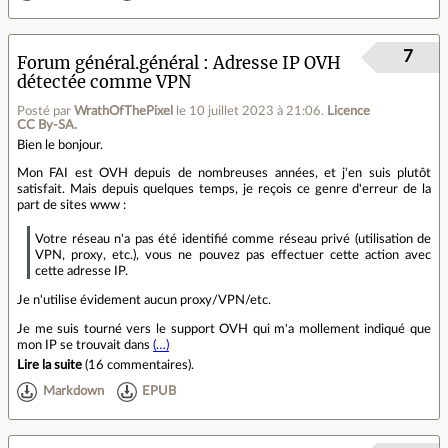
7
Forum général.général
Adresse IP OVH
détectée comme VPN
Posté par
WrathOfThePixel
le 10 juillet 2023 à 21:06
.
Licence
CC By‑SA.
Bien le bonjour.
Mon FAI est OVH depuis de nombreuses années, et j'en suis plutôt
satisfait. Mais depuis quelques temps, je reçois ce genre d'erreur de la
part de sites www :
Votre réseau n'a pas été identifié comme réseau privé (utilisation de
VPN, proxy, etc.), vous ne pouvez pas effectuer cette action avec
cette adresse IP.
Je n'utilise évidement aucun proxy/VPN/etc.
Je me suis tourné vers le support OVH qui m'a mollement indiqué que
mon IP se trouvait dans
(…)
Lire la suite
(
16 commentaires
).
Markdown
EPUB