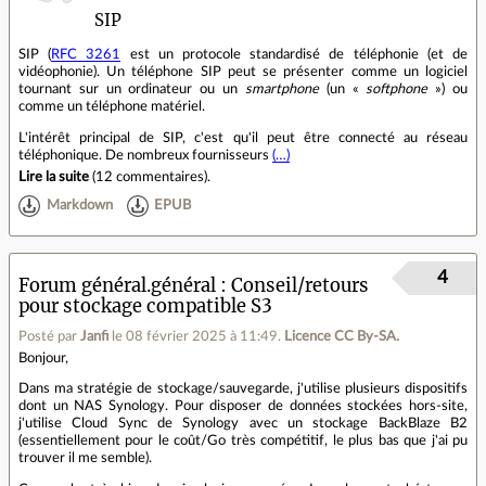
SIP
SIP (
RFC 3261
est un protocole standardisé de téléphonie (et de
vidéophonie). Un téléphone SIP peut se présenter comme un logiciel
tournant sur un ordinateur ou un
smartphone
(un «
softphone
») ou
comme un téléphone matériel.
L'intérêt principal de SIP, c'est qu'il peut être connecté au réseau
téléphonique. De nombreux fournisseurs
(…)
Lire la suite
(
12 commentaires
).
Markdown
EPUB
4
Forum général.général
Conseil/retours
pour stockage compatible S3
Posté par
Janfi
le 08 février 2025 à 11:49
.
Licence CC By‑SA.
Bonjour,
Dans ma stratégie de stockage/sauvegarde, j'utilise plusieurs dispositifs
dont un NAS Synology. Pour disposer de données stockées hors-site,
j'utilise Cloud Sync de Synology avec un stockage BackBlaze B2
(essentiellement pour le coût/Go très compétitif, le plus bas que j'ai pu
trouver il me semble).