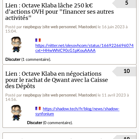
5
Lien
Octave Klaba lâche 250 k€
d'actions OVH pour "financer ses autres
activités"
Posté par
raspbeguy
(
site web personnel
,
Mastodon
)
le 16 juin 2023 à
15:04
.
https://nitter.net/olesovhcom/status/16692266960740
cxt=HHwWhIC90cG1pKouAAAA
Discuter
(
1 commentaire
).
10
Lien
Octave Klaba en négociations
pour le rachat de Qwant avec la Caisse
des Dépôts
Posté par
raspbeguy
(
site web personnel
,
Mastodon
)
le 11 avril 2023 à
14:56
.
https://shadow.tech/fr/blog/news/shadow-
synfonium
Discuter
(
0 commentaire
).