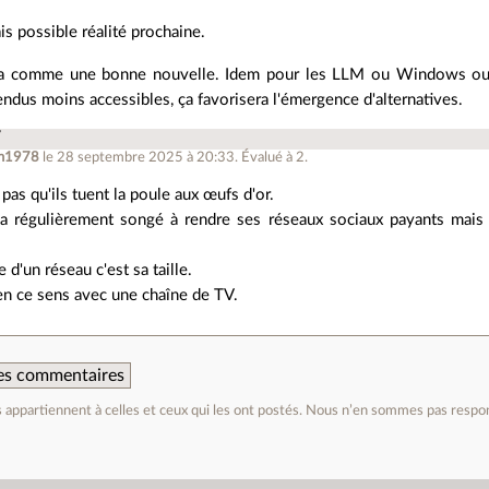
ais possible réalité prochaine.
 ça comme une bonne nouvelle. Idem pour les LLM ou Windows ou l
endus moins accessibles, ça favorisera l'émergence d'alternatives.
T
ph1978
le 28 septembre 2025 à 20:33
.
Évalué à
2
.
pas qu'ils tuent la poule aux œufs d'or.
a régulièrement songé à rendre ses réseaux sociaux payants mais 
e d'un réseau c'est sa taille.
 en ce sens avec une chaîne de TV.
 des commentaires
appartiennent à celles et ceux qui les ont postés. Nous n’en sommes pas respo
e