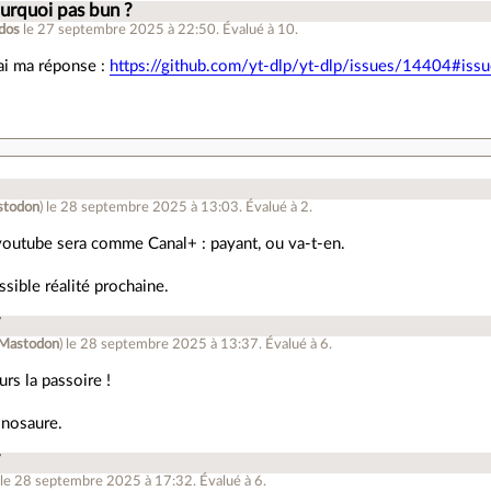
urquoi pas bun ?
dos
le 27 septembre 2025 à 22:50
.
Évalué à
10
.
'ai ma réponse :
https://github.com/yt-dlp/yt-dlp/issues/14404#
stodon
)
le 28 septembre 2025 à 13:03
.
Évalué à
2
.
youtube sera comme Canal+ : payant, ou va-t-en.
ssible réalité prochaine.
T
Mastodon
)
le 28 septembre 2025 à 13:37
.
Évalué à
6
.
urs la passoire !
inosaure.
T
le 28 septembre 2025 à 17:32
.
Évalué à
6
.