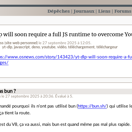
Dépêches
Journaux
Liens
Forums
p will soon require a full JS runtime to overcome 
ess
(
site web personnel
)
le 27 septembre 2025 à 12:05
.
yt-dlp
javascript
deno
youtube
vidéo
téléchargement
téléchargeur
ps://www.osnews.com/story/143423/yt-dlp-will-soon-require-a-ful
nges/
.
s bun ?
s
le 27 septembre 2025 à 20:36
.
Évalué à
5
.
andé pourquoi ils n'ont pas utilisé bun (
https://bun.sh/
) qui utilise
a tient la route.
est du V8, ça va aussi, mais bun est quand même pas mal plus rapide.