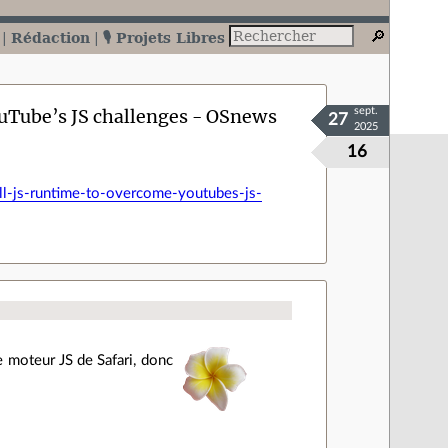
Rédaction
🎙️ Projets Libres
YouTube’s JS challenges - OSnews
sept.
27
2025
16
l-js-runtime-to-overcome-youtubes-js-
 le moteur JS de Safari, donc