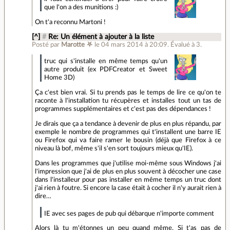
que l'on a des munitions :)
On t'a reconnu Martoni !
[^]
#
Re: Un élément à ajouter à la liste
Posté par
Marotte ⛧
le 04 mars 2014 à 20:09
.
Évalué à
3
.
truc qui s'installe en même temps qu'un
autre produit (ex PDFCreator et Sweet
Home 3D)
Ça c'est bien vrai. Si tu prends pas le temps de lire ce qu'on te
raconte à l'installation tu récupères et installes tout un tas de
programmes supplémentaires et c'est pas des dépendances !
Je dirais que ça a tendance à devenir de plus en plus répandu, par
exemple le nombre de programmes qui t'installent une barre IE
ou Firefox qui va faire ramer le bousin (déjà que Firefox à ce
niveau là bof, même s'il s'en sort toujours mieux qu'IE).
Dans les programmes que j'utilise moi-même sous Windows j'ai
l'impression que j'ai de plus en plus souvent à décocher une case
dans l'installeur pour pas installer en même temps un truc dont
j'ai rien à foutre. Si encore la case était à cocher il n'y aurait rien à
dire…
IE avec ses pages de pub qui débarque n'importe comment
Alors là tu m'étonnes un peu quand même. Si t'as pas de