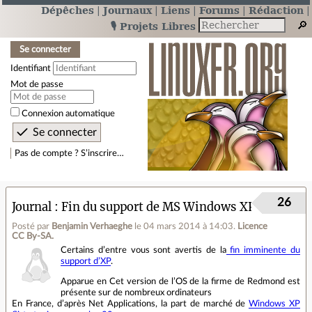
Dépêches
Journaux
Liens
Forums
Rédaction
🎙️ Projets Libres
Se connecter
Identifiant
Mot de passe
Connexion automatique
Pas de compte ? S’inscrire…
26
Journal
Fin du support de MS Windows XP
Posté par
Benjamin Verhaeghe
le 04 mars 2014 à 14:03
.
Licence
CC By‑SA.
Certains d’entre vous sont avertis de la
fin imminente du
support d’XP
.
Apparue en Cet version de l’OS de la firme de Redmond est
présente sur de nombreux ordinateurs
En France, d’après Net Applications, la part de marché de
Windows XP