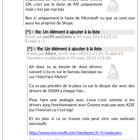
OK, c'est pas la faute de MS uniquement
mais c'est pas top top.
Ben si uniquement la faute de Microsoft vu que ce sont eux
aussi les proprios de Skype.
[^]
#
Re: Un élément à ajouter à la liste
Posté par
pasBill pasGates
le 05 mars 2014 à 21:31
.
Évalué à
-2
.
[^]
#
Re: Un élément à ajouter à la liste
Posté par
Albert_
le 05 mars 2014 à 21:33
.
Évalué à
0
.
Dernière modification le 05 mars 2014 à 21:36.
Ah donc tu as besoin de deux drivers
suivant si tu es sur le bureau classique ou
sur l'interface Metro?
Ca va pas prendre de la place ca sur le disque dur avec des
drivers de 500M a chaque fois…
Pour faire une analogie avec Linux c'est comme si les
drivers xorg fonctionnaient avec Gnome mais pas avec KDE
(ou l'inverse) ca c'est top!
Et en plus si ca se trouve cela peut etre une webcam
microsoft:
http://www.microsoft.com/hardware/fr-fr/webcams