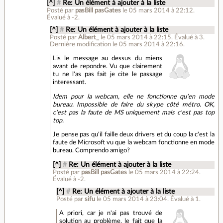
[^]
#
Re: Un élément à ajouter à la liste
Posté par
pasBill pasGates
le 05 mars 2014 à 22:12
.
Évalué à
-2
.
[^]
#
Re: Un élément à ajouter à la liste
Posté par
Albert_
le 05 mars 2014 à 22:15
.
Évalué à
3
.
Dernière modification le 05 mars 2014 à 22:16.
Lis le message au dessus du miens
avant de repondre. Vu que clairement
tu ne l'as pas fait je cite le passage
interessant.
Idem pour la webcam, elle ne fonctionne qu'en mode
bureau. Impossible de faire du skype côté métro. OK,
c'est pas la faute de MS uniquement mais c'est pas top
top.
Je pense pas qu'il faille deux drivers et du coup la c'est la
faute de Microsoft vu que la webcam fonctionne en mode
bureau. Comprendo amigo?
[^]
#
Re: Un élément à ajouter à la liste
Posté par
pasBill pasGates
le 05 mars 2014 à 22:24
.
Évalué à
-2
.
[^]
#
Re: Un élément à ajouter à la liste
Posté par
sifu
le 05 mars 2014 à 23:04
.
Évalué à
1
.
A priori, car je n'ai pas trouvé de
solution au problème, le fait que la