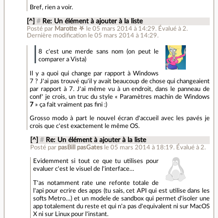
Bref, rien a voir.
[^]
#
Re: Un élément à ajouter à la liste
Posté par
Marotte ⛧
le 05 mars 2014 à 14:29
.
Évalué à
2
.
Dernière modification le 05 mars 2014 à 14:29.
8 c'est une merde sans nom (on peut le
comparer a Vista)
Il y a quoi qui change par rapport à Windows
7 ? J'ai pas trouvé qu'il y avait beaucoup de chose qui changeaient
par rapport à 7. J'ai même vu à un endroit, dans le panneau de
conf' je crois, un truc du style « Paramètres machin de Windows
7
» ça fait vraiment pas fini :)
Grosso modo à part le nouvel écran d'accueil avec les pavés je
crois que c'est exactement le même OS.
[^]
#
Re: Un élément à ajouter à la liste
Posté par
pasBill pasGates
le 05 mars 2014 à 18:19
.
Évalué à
2
.
Evidemment si tout ce que tu utilises pour
evaluer c'est le visuel de l'interface…
T'as notamment rate une refonte totale de
l'api pour ecrire des apps (tu sais, cet API qui est utilise dans les
softs Metro…) et un modele de sandbox qui permet d'isoler une
app totalement du reste et qui n'a pas d'equivalent ni sur MacOS
X ni sur Linux pour l'instant.