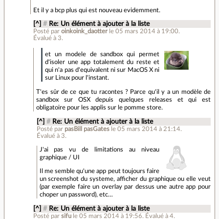
Et il y a bcp plus qui est nouveau evidemment.
[^]
#
Re: Un élément à ajouter à la liste
Posté par
oinkoink_daotter
le 05 mars 2014 à 19:00
.
Évalué à
3
.
et un modele de sandbox qui permet
d'isoler une app totalement du reste et
qui n'a pas d'equivalent ni sur MacOS X ni
sur Linux pour l'instant.
T'es sûr de ce que tu racontes ? Parce qu'il y a un modèle de
sandbox sur OSX depuis quelques releases et qui est
obligatoire pour les applis sur le pomme store.
[^]
#
Re: Un élément à ajouter à la liste
Posté par
pasBill pasGates
le 05 mars 2014 à 21:14
.
Évalué à
3
.
J'ai pas vu de limitations au niveau
graphique / UI
Il me semble qu'une app peut toujours faire
un screenshot du systeme, afficher du graphique ou elle veut
(par exemple faire un overlay par dessus une autre app pour
choper un password), etc…
[^]
#
Re: Un élément à ajouter à la liste
Posté par
sifu
le 05 mars 2014 à 19:56
.
Évalué à
4
.