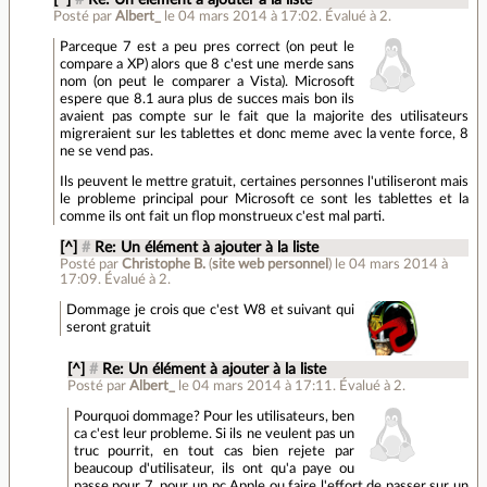
Posté par
Albert_
le 04 mars 2014 à 17:02
.
Évalué à
2
.
Parceque 7 est a peu pres correct (on peut le
compare a XP) alors que 8 c'est une merde sans
nom (on peut le comparer a Vista). Microsoft
espere que 8.1 aura plus de succes mais bon ils
avaient pas compte sur le fait que la majorite des utilisateurs
migreraient sur les tablettes et donc meme avec la vente force, 8
ne se vend pas.
Ils peuvent le mettre gratuit, certaines personnes l'utiliseront mais
le probleme principal pour Microsoft ce sont les tablettes et la
comme ils ont fait un flop monstrueux c'est mal parti.
[^]
#
Re: Un élément à ajouter à la liste
Posté par
Christophe B.
(
site web personnel
)
le 04 mars 2014 à
17:09
.
Évalué à
2
.
Dommage je crois que c'est W8 et suivant qui
seront gratuit
[^]
#
Re: Un élément à ajouter à la liste
Posté par
Albert_
le 04 mars 2014 à 17:11
.
Évalué à
2
.
Pourquoi dommage? Pour les utilisateurs, ben
ca c'est leur probleme. Si ils ne veulent pas un
truc pourrit, en tout cas bien rejete par
beaucoup d'utilisateur, ils ont qu'a paye ou
passe pour 7, pour un pc Apple ou faire l'effort de passer sur un