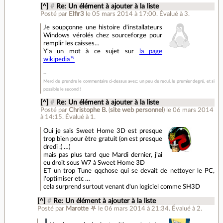
[^]
#
Re: Un élément à ajouter à la liste
Posté par
Elfir3
le 05 mars 2014 à 17:00
.
Évalué à
3
.
Je soupçonne une histoire d'installateurs
Windows vérolés chez sourceforge pour
remplir les caisses…
Y'a un mot à ce sujet sur
la page
wikipedia
Merci de prendre le commentaire ci-dessus avec: un peu de recul, le premier degré, et si
possible le second !
[^]
#
Re: Un élément à ajouter à la liste
Posté par
Christophe B.
(
site web personnel
)
le 06 mars 2014
à 14:15
.
Évalué à
1
.
Oui je sais Sweet Home 3D est presque
trop bien pour être gratuit (on est presque
dredi :) …)
mais pas plus tard que Mardi dernier, j'ai
eu droit sous W7 à Sweet Home 3D
ET un trop Tune qqchose qui se devait de nettoyer le PC,
l'optimiser etc …
cela surprend surtout venant d'un logiciel comme SH3D
[^]
#
Re: Un élément à ajouter à la liste
Posté par
Marotte ⛧
le 06 mars 2014 à 21:34
.
Évalué à
2
.