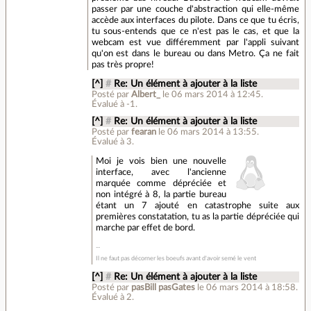
passer par une couche d'abstraction qui elle-même
accède aux interfaces du pilote. Dans ce que tu écris,
tu sous-entends que ce n'est pas le cas, et que la
webcam est vue différemment par l'appli suivant
qu'on est dans le bureau ou dans Metro. Ça ne fait
pas très propre!
[^]
#
Re: Un élément à ajouter à la liste
Posté par
Albert_
le 06 mars 2014 à 12:45
.
Évalué à
-1
.
[^]
#
Re: Un élément à ajouter à la liste
Posté par
fearan
le 06 mars 2014 à 13:55
.
Évalué à
3
.
Moi je vois bien une nouvelle
interface, avec l'ancienne
marquée comme dépréciée et
non intégré à 8, la partie bureau
étant un 7 ajouté en catastrophe suite aux
premières constatation, tu as la partie dépréciée qui
marche par effet de bord.
Il ne faut pas décorner les boeufs avant d'avoir semé le vent
[^]
#
Re: Un élément à ajouter à la liste
Posté par
pasBill pasGates
le 06 mars 2014 à 18:58
.
Évalué à
2
.