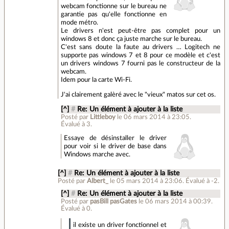
webcam fonctionne sur le bureau ne
garantie pas qu'elle fonctionne en
mode métro.
Le drivers n'est peut-être pas complet pour un
windows 8 et donc ça juste marche sur le bureau.
C'est sans doute la faute au drivers … Logitech ne
supporte pas windows 7 et 8 pour ce modèle et c'est
un drivers windows 7 fourni pas le constructeur de la
webcam.
Idem pour la carte Wi-Fi.
J'ai clairement galèré avec le "vieux" matos sur cet os.
[^]
#
Re: Un élément à ajouter à la liste
Posté par
Littleboy
le 06 mars 2014 à 23:05
.
Évalué à
3
.
Essaye de désinstaller le driver
pour voir si le driver de base dans
Windows marche avec.
[^]
#
Re: Un élément à ajouter à la liste
Posté par
Albert_
le 05 mars 2014 à 23:06
.
Évalué à
-2
.
[^]
#
Re: Un élément à ajouter à la liste
Posté par
pasBill pasGates
le 06 mars 2014 à 00:39
.
Évalué à
0
.
il existe un driver fonctionnel et