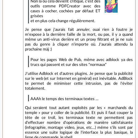
Non la ou cela devient critique, c'est des
outils comme PDFCreator avec des
cases à cocher, cochées par défaut ET
grisées
et en plus cela change régulièrement.
Je pense que j'aurais fait
annuler
, ouai rien à foutre je
m'expose à la dernière faille de la mort, ou pas, il y a quand
même un anti-virus derière et un proxy filtrant et je ne suis
pas du genre à cliquer n'importe où. J'aurais attendu la
prochaine màj :)
Pour les pages Web de Pub, même avec adblock ya des
trucs qui passent et sur des sites "normaux"
J'utilise Adblock et d'autres plugins. Je pense que la publicité
sur le web (et sur Internet en général) est inévitable. AdBlock
te permet de minimiser cette intrusion, pas de l'éviter
totalement.
AAAh le temps des terminaux textes …
Qui seraient tout autant exploités par les « marchands du
temple » pour y coller de la publicité. Et puis il faut couper la
tête de ce troll, les terminaux texte ne permettent pas
d'effectuer nombre d'opérations de manière satisfaisante
(infographie, montage video, jeux, etc…) même s'ils sont par
essence une suite logique de l'interface la plus basique, la
ligne de commande, le shell.