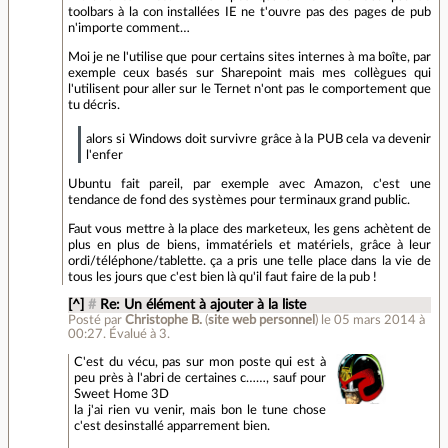
toolbars à la con installées IE ne t'ouvre pas des pages de pub
n'importe comment…
Moi je ne l'utilise que pour certains sites internes à ma boîte, par
exemple ceux basés sur Sharepoint mais mes collègues qui
l'utilisent pour aller sur le Ternet n'ont pas le comportement que
tu décris.
alors si Windows doit survivre grâce à la PUB cela va devenir
l'enfer
Ubuntu fait pareil, par exemple avec Amazon, c'est une
tendance de fond des systèmes pour terminaux grand public.
Faut vous mettre à la place des marketeux, les gens achètent de
plus en plus de biens, immatériels et matériels, grâce à leur
ordi/téléphone/tablette. ça a pris une telle place dans la vie de
tous les jours que c'est bien là qu'il faut faire de la pub !
[^]
#
Re: Un élément à ajouter à la liste
Posté par
Christophe B.
(
site web personnel
)
le 05 mars 2014 à
00:27
.
Évalué à
3
.
C'est du vécu, pas sur mon poste qui est à
peu près à l'abri de certaines c……, sauf pour
Sweet Home 3D
la j'ai rien vu venir, mais bon le tune chose
c'est desinstallé apparrement bien.