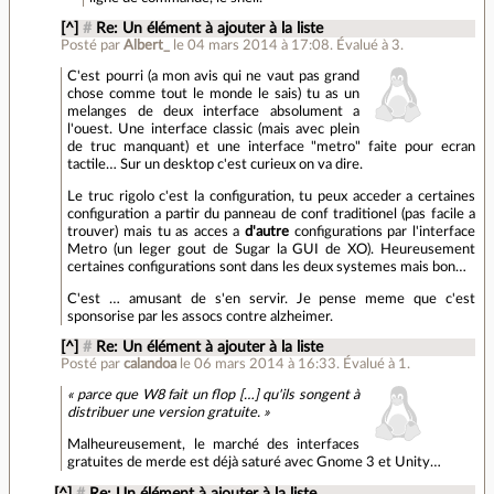
[^]
#
Re: Un élément à ajouter à la liste
Posté par
Albert_
le 04 mars 2014 à 17:08
.
Évalué à
3
.
C'est pourri (a mon avis qui ne vaut pas grand
chose comme tout le monde le sais) tu as un
melanges de deux interface absolument a
l'ouest. Une interface classic (mais avec plein
de truc manquant) et une interface "metro" faite pour ecran
tactile… Sur un desktop c'est curieux on va dire.
Le truc rigolo c'est la configuration, tu peux acceder a certaines
configuration a partir du panneau de conf traditionel (pas facile a
trouver) mais tu as acces a
d'autre
configurations par l'interface
Metro (un leger gout de Sugar la GUI de XO). Heureusement
certaines configurations sont dans les deux systemes mais bon…
C'est … amusant de s'en servir. Je pense meme que c'est
sponsorise par les assocs contre alzheimer.
[^]
#
Re: Un élément à ajouter à la liste
Posté par
calandoa
le 06 mars 2014 à 16:33
.
Évalué à
1
.
« parce que W8 fait un flop […] qu'ils songent à
distribuer une version gratuite. »
Malheureusement, le marché des interfaces
gratuites de merde est déjà saturé avec Gnome 3 et Unity…
[^]
#
Re: Un élément à ajouter à la liste