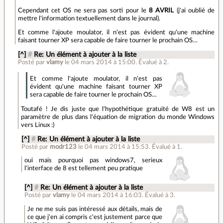
Cependant cet OS ne sera pas sorti pour le
8 AVRIL
(j'ai oublié de
mettre l'information textuellement dans le journal).
Et comme l'ajoute moulator, il n'est pas évident qu'une machine
faisant tourner XP sera capable de faire tourner le prochain OS…
[^]
#
Re: Un élément à ajouter à la liste
Posté par
vlamy
le 04 mars 2014 à 15:00
.
Évalué à
2
.
Et comme l'ajoute moulator, il n'est pas
évident qu'une machine faisant tourner XP
sera capable de faire tourner le prochain OS…
Toutafé ! Je dis juste que l'hypothétique gratuité de W8 est un
paramètre de plus dans l'équation de migration du monde Windows
vers Linux :)
[^]
#
Re: Un élément à ajouter à la liste
Posté par
modr123
le 04 mars 2014 à 15:53
.
Évalué à
1
.
oui mais pourquoi pas windows7, serieux
l'interface de 8 est tellement peu pratique
[^]
#
Re: Un élément à ajouter à la liste
Posté par
vlamy
le 04 mars 2014 à 16:03
.
Évalué à
3
.
Je ne me suis pas intéressé aux détails, mais de
ce que j'en ai compris c'est justement parce que