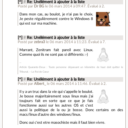
[^]
#
Re: Unélément à ajouter à la liste
Posté par
Dr BG
le 06 mars 2014 à 09:47
.
Évalué à
2
.
Dans mon cas, au boulot, je n'ai pas le choix.
Je peste régulièrement contre le Windows 8
qui est sur ma machine.
[^]
#
Re: Unélément à ajouter à la liste
Posté par
zebra3
le 06 mars 2014 à 11:23
.
Évalué à
7
.
Marrant, Zenitram fait pareil avec Linux.
Comme quoi ils ne sont pas si différents :-)
Article Quarante-Deux : Toute personne dépassant un kilomètre de haut doit quitter le
Tribunal. -- Le Roi de Cœur
[^]
#
Re: Unélément à ajouter à la liste
Posté par
Albert_
le 06 mars 2014 à 11:46
.
Évalué à
2
.
Il y a un truc dans la vie qui s'appelle le boulot.
Je bosse majoritairement sous linux mais j'ai
toujours fait en sorte que ce que je fais
fonctionne aussi sur les autres OS et c'est
aussi la politique de la ou je bosse. Donc certains on des
macs/linux d'autre des windows/linux.
Donc oui c'est etre masochiste mais il faut bien vivre.