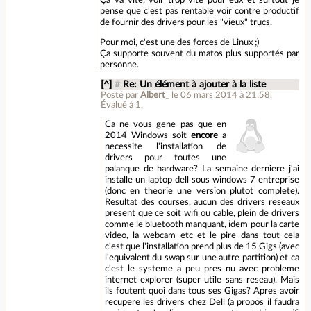
Ça va vite, voir trop vite pour eux et surtout je
pense que c'est pas rentable voir contre productif
de fournir des drivers pour les "vieux" trucs.
Pour moi, c'est une des forces de Linux ;)
Ça supporte souvent du matos plus supportés par
personne.
[^]
#
Re: Un élément à ajouter à la liste
Posté par
Albert_
le 06 mars 2014 à 21:58
.
Évalué à
1
.
Ca ne vous gene pas que en
2014 Windows soit
encore
a
necessite l'installation de
drivers pour toutes une
palanque de hardware? La semaine derniere j'ai
installe un laptop dell sous windows 7 entreprise
(donc en theorie une version plutot complete).
Resultat des courses, aucun des drivers reseaux
present que ce soit wifi ou cable, plein de drivers
comme le bluetooth manquant, idem pour la carte
video, la webcam etc et le pire dans tout cela
c'est que l'installation prend plus de 15 Gigs (avec
l'equivalent du swap sur une autre partition) et ca
c'est le systeme a peu pres nu avec probleme
internet explorer (super utile sans reseau). Mais
ils foutent quoi dans tous ses Gigas? Apres avoir
recupere les drivers chez Dell (a propos il faudra