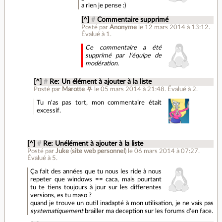
a rien je pense :)
[^]
#
Commentaire supprimé
Posté par
Anonyme
le 12 mars 2014 à 13:12
.
Évalué à
1
.
Ce commentaire a été
supprimé par l’équipe de
modération.
[^]
#
Re: Un élément à ajouter à la liste
Posté par
Marotte ⛧
le 05 mars 2014 à 21:48
.
Évalué à
2
.
Tu n'as pas tort, mon commentaire était
excessif.
[^]
#
Re: Unélément à ajouter à la liste
Posté par
Juke
(
site web personnel
)
le 06 mars 2014 à 07:27
.
Évalué à
5
.
Ça fait des années que tu nous les ride à nous
repeter que windows == caca, mais pourtant
tu te tiens toujours à jour sur les differentes
versions, es tu maso ?
quand je trouve un outil inadapté à mon utilisation, je ne vais pas
systematiquement
brailler ma deception sur les forums d'en face.