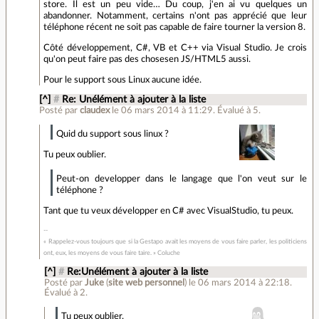
store. Il est un peu vide… Du coup, j'en ai vu quelques un
abandonner. Notamment, certains n'ont pas apprécié que leur
téléphone récent ne soit pas capable de faire tourner la version 8.
Côté développement, C#, VB et C++ via Visual Studio. Je crois
qu'on peut faire pas des chosesen JS/HTML5 aussi.
Pour le support sous Linux aucune idée.
[^]
#
Re: Unélément à ajouter à la liste
Posté par
claudex
le 06 mars 2014 à 11:29
.
Évalué à
5
.
Quid du support sous linux ?
Tu peux oublier.
Peut-on developper dans le langage que l'on veut sur le
téléphone ?
Tant que tu veux développer en C# avec VisualStudio, tu peux.
« Rappelez-vous toujours que si la Gestapo avait les moyens de vous faire parler, les politiciens
ont, eux, les moyens de vous faire taire. » Coluche
[^]
#
Re:Unélément à ajouter à la liste
Posté par
Juke
(
site web personnel
)
le 06 mars 2014 à 22:18
.
Évalué à
2
.
Tu peux oublier.