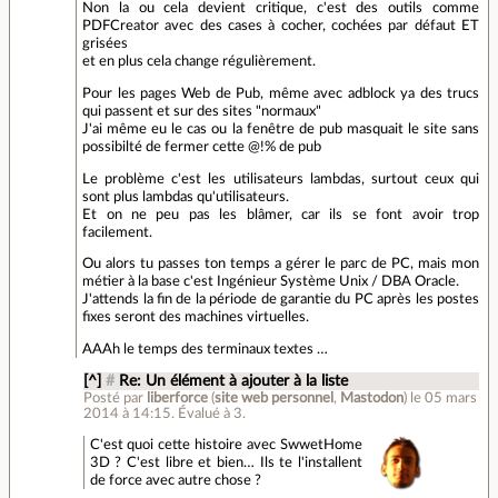
Non la ou cela devient critique, c'est des outils comme
PDFCreator avec des cases à cocher, cochées par défaut ET
grisées
et en plus cela change régulièrement.
Pour les pages Web de Pub, même avec adblock ya des trucs
qui passent et sur des sites "normaux"
J'ai même eu le cas ou la fenêtre de pub masquait le site sans
possibilté de fermer cette @!% de pub
Le problème c'est les utilisateurs lambdas, surtout ceux qui
sont plus lambdas qu'utilisateurs.
Et on ne peu pas les blâmer, car ils se font avoir trop
facilement.
Ou alors tu passes ton temps a gérer le parc de PC, mais mon
métier à la base c'est Ingénieur Système Unix / DBA Oracle.
J'attends la fin de la période de garantie du PC après les postes
fixes seront des machines virtuelles.
AAAh le temps des terminaux textes …
[^]
#
Re: Un élément à ajouter à la liste
Posté par
liberforce
(
site web personnel
,
Mastodon
)
le 05 mars
2014 à 14:15
.
Évalué à
3
.
C'est quoi cette histoire avec SwwetHome
3D ? C'est libre et bien… Ils te l'installent
de force avec autre chose ?