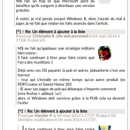
W8 fait un flop et que Microsoft perd du
bénéfice qu'ils songent à distribuer une version
gratuite.
À noter, je n'ai jamais essayé Windows 8, donc j'aurais du mal à
juger, je ne fait que relater les faits avancés dans l'article.
[^]
#
Re: Un élément à ajouter à la liste
Posté par
Christophe B.
(
site web personnel
)
le 04 mars 2014 à
17:08
.
Évalué à
8
.
M$ ne fait qu'appliquer une stratégie militaire
bien connu :
il faut continuer à tirer pour faire croire que
l'on a des munitions :)
Déjà avec ses OS payants la pub et autres plaisanterie c'est une
horreur
- truc qui s'installe en même temps qu'un autre produit (ex
PDFCreator et Sweet Home 3D)
- IE avec ses pages de pub qui débarque n'importe comment
(vive firefox + adblock \o/)
alors si Windows doit survivre grâce à la PUB cela va devenir
l'enfer
[^]
#
Re: Un élément à ajouter à la liste
Posté par
Marotte ⛧
le 04 mars 2014 à 17:37
.
Évalué à
10
.
Dernière modification le 04 mars 2014 à 17:37.
il faut continuer à tirer pour faire croire