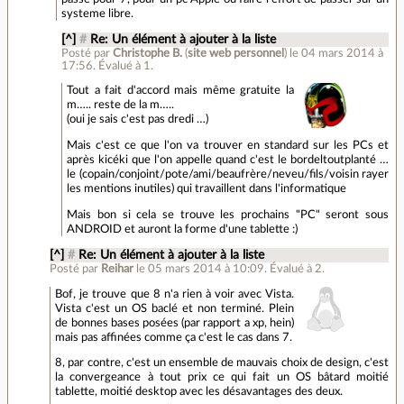
systeme libre.
[^]
#
Re: Un élément à ajouter à la liste
Posté par
Christophe B.
(
site web personnel
)
le 04 mars 2014 à
17:56
.
Évalué à
1
.
Tout a fait d'accord mais même gratuite la
m….. reste de la m…..
(oui je sais c'est pas dredi …)
Mais c'est ce que l'on va trouver en standard sur les PCs et
après kicéki que l'on appelle quand c'est le bordeltoutplanté …
le (copain/conjoint/pote/ami/beaufrère/neveu/fils/voisin rayer
les mentions inutiles) qui travaillent dans l'informatique
Mais bon si cela se trouve les prochains "PC" seront sous
ANDROID et auront la forme d'une tablette :)
[^]
#
Re: Un élément à ajouter à la liste
Posté par
Reihar
le 05 mars 2014 à 10:09
.
Évalué à
2
.
Bof, je trouve que 8 n'a rien à voir avec Vista.
Vista c'est un OS baclé et non terminé. Plein
de bonnes bases posées (par rapport a xp, hein)
mais pas affinées comme ça c'est le cas dans 7.
8, par contre, c'est un ensemble de mauvais choix de design, c'est
la convergeance à tout prix ce qui fait un OS bâtard moitié
tablette, moitié desktop avec les désavantages des deux.