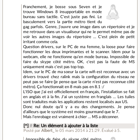
Franchement, je bosse sous Seven et je
trouve Windows 8 insupportable en mode
bureau sans tactile. C'est juste pas fini. Le
basculement vers la partie métro tient du
gag parfois. Genre, j'ouvre une image dans un répertoire et je
me retrouve dans un visualiseur qui ne le permet même pas de
voir les autres images du répertoire … C'est plein de petit
irritant comme cela.
Question drivers, sur le PC de ma femme, la loose pour faire
fonctionner les deux imprimantes et le scanner. Idem pour la
webcam, elle ne fonctionne qu'en mode bureau. Impossible de
faire du skype côté métro. OK, c'est pas la faute de MS
uniquement mais c'est pas top top.
Idem, sur le PC de ma soeur la carte wifi est reconnue avec un
drivers trouvé chez ralink mais la configuration du réseau ne
peut pas se faire (je pense que la carte n'est pas reconnue côté
métro). Ça fonctionnait en 8 mais pas en 8.1 :/
L'ISO que j'ai est officiellement en français, l'installation se fait
en anglais et à la fin. J'ai un système en franglais … Les tuiles
sont traduites mais les applications restent localisés aux US.
Donc nul doute qu'il y a eu des changements. Je pense
d'ailleurs que le système est moins gourmand que le 7.
Mais l'enrobage est vraiment à chier … MS a déconner.
[^]
#
Re: Un élément à ajouter à la liste
Posté par
Albert_
le 05 mars 2014 à 21:29
.
Évalué à
5
.
Impossible de faire du skype côté métro.