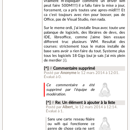
vraiment m'expliquer comment un driver wifi
peut faire 500M!!!!) il a fallu faire la mise a jour,
forcement, ca a pris toutes une apres-midi!!!! Et
ca c'est toujours avec rien pour bosser, pas de
Office, pas de Visual Studio, rien nada.
Sur le meme ordi, j'ai installe linux avec toute une
palanque de logiciels, des libraires de devs, des
IDE, libreoffice, comme j'aime bien essaye
different truc plusieurs WM. Resultat des
courses: strictement tous le matos installe de
base sans avoir a rien faire du tout. Systeme plus
tous les logiciels 18 Gigs (oui je sais j'ai mis plein
de merdier :) ).
[^]
#
Commentaire supprimé
Posté par
Anonyme
le 12 mars 2014 à 12:01
.
Évalué à
0
.
Ce commentaire a été
supprimé par l’équipe de
modération.
[^]
#
Re: Un élément à ajouter à la liste
Posté par
Albert_
le 12 mars 2014 à 12:14
.
Évalué à
1
.
Sans une carte reseau filaire
ou wifi qui fonctionne ce
genre de chose cela ne sert