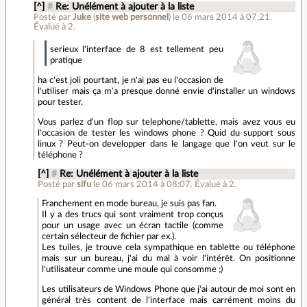
[^]
#
Re: Unélément à ajouter à la liste
Posté par
Juke
(
site web personnel
)
le 06 mars 2014 à 07:21
.
Évalué à
2
.
serieux l'interface de 8 est tellement peu
pratique
ha c'est joli pourtant, je n'ai pas eu l'occasion de
l'utiliser mais ça m'a presque donné envie d'installer un windows
pour tester.
Vous parlez d'un flop sur telephone/tablette, mais avez vous eu
l'occasion de tester les windows phone ? Quid du support sous
linux ? Peut-on developper dans le langage que l'on veut sur le
téléphone ?
[^]
#
Re: Unélément à ajouter à la liste
Posté par
sifu
le 06 mars 2014 à 08:07
.
Évalué à
2
.
Franchement en mode bureau, je suis pas fan.
Il y a des trucs qui sont vraiment trop conçus
pour un usage avec un écran tactile (comme
certain sélecteur de fichier par ex.).
Les tuiles, je trouve cela sympathique en tablette ou téléphone
mais sur un bureau, j'ai du mal à voir l'intérêt. On positionne
l'utilisateur comme une moule qui consomme ;)
Les utilisateurs de Windows Phone que j'ai autour de moi sont en
général très content de l'interface mais carrément moins du