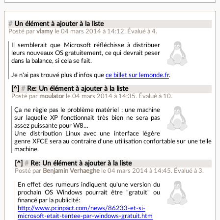
#
Un élément à ajouter à la liste
Posté par
vlamy
le 04 mars 2014 à 14:12
.
Évalué à
4
.
Il semblerait que Microsoft réfléchisse à distribuer
leurs nouveaux OS gratuitement, ce qui devrait peser
dans la balance, si cela se fait.
Je n'ai pas trouvé plus d'infos que
ce billet sur lemonde.fr
.
[^]
#
Re: Un élément à ajouter à la liste
Posté par
moulator
le 04 mars 2014 à 14:35
.
Évalué à
10
.
Ça ne règle pas le problème matériel : une machine
sur laquelle XP fonctionnait très bien ne sera pas
assez puissante pour W8…
Une distribution Linux avec une interface légère
genre XFCE sera au contraire d'une utilisation confortable sur une telle
machine.
[^]
#
Re: Un élément à ajouter à la liste
Posté par
Benjamin Verhaeghe
le 04 mars 2014 à 14:45
.
Évalué à
3
.
En effet des rumeurs indiquent qu'une version du
prochain OS Windows pourrait être "gratuit" ou
financé par la publicité:
http://www.pcinpact.com/news/86233-et-si-
microsoft-etait-tentee-par-windows-gratuit.htm