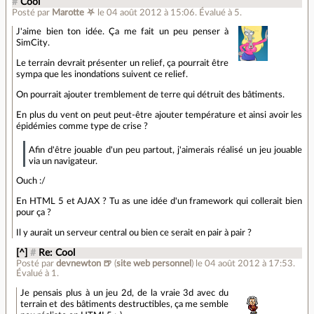
#
Cool
Posté par
Marotte ⛧
le 04 août 2012 à 15:06
.
Évalué à
5
.
J'aime bien ton idée. Ça me fait un peu penser à
SimCity.
Le terrain devrait présenter un relief, ça pourrait être
sympa que les inondations suivent ce relief.
On pourrait ajouter tremblement de terre qui détruit des bâtiments.
En plus du vent on peut peut-être ajouter température et ainsi avoir les
épidémies comme type de crise ?
Afin d'être jouable d'un peu partout, j'aimerais réalisé un jeu jouable
via un navigateur.
Ouch :/
En HTML 5 et AJAX ? Tu as une idée d'un framework qui collerait bien
pour ça ?
Il y aurait un serveur central ou bien ce serait en pair à pair ?
[^]
#
Re: Cool
Posté par
devnewton 🍺
(
site web personnel
)
le 04 août 2012 à 17:53
.
Évalué à
1
.
Je pensais plus à un jeu 2d, de la vraie 3d avec du
terrain et des bâtiments destructibles, ça me semble