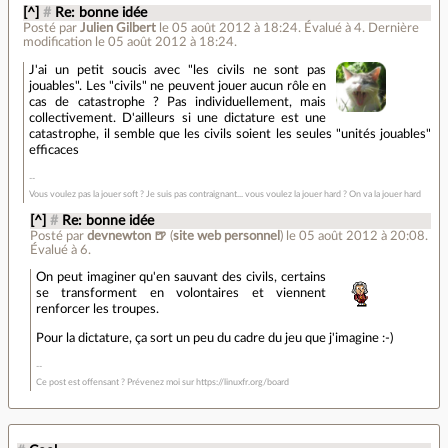
[^]
#
Re: bonne idée
Posté par
Julien Gilbert
le 05 août 2012 à 18:24
.
Évalué à
4
.
Dernière
modification le 05 août 2012 à 18:24.
J'ai un petit soucis avec "les civils ne sont pas
jouables". Les "civils" ne peuvent jouer aucun rôle en
cas de catastrophe ? Pas individuellement, mais
collectivement. D'ailleurs si une dictature est une
catastrophe, il semble que les civils soient les seules "unités jouables"
efficaces
Vous voulez pas la jouer soft ? Je suis pas contraignant... vous voulez la jouer hard ? On va la jouer hard
[^]
#
Re: bonne idée
Posté par
devnewton 🍺
(
site web personnel
)
le 05 août 2012 à 20:08
.
Évalué à
6
.
On peut imaginer qu'en sauvant des civils, certains
se transforment en volontaires et viennent
renforcer les troupes.
Pour la dictature, ça sort un peu du cadre du jeu que j'imagine :-)
Ce post est offensant ? Prévenez moi sur https://linuxfr.org/board