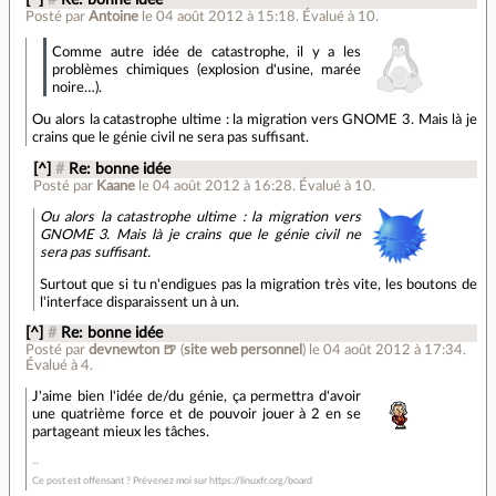
Posté par
Antoine
le 04 août 2012 à 15:18
.
Évalué à
10
.
Comme autre idée de catastrophe, il y a les
problèmes chimiques (explosion d'usine, marée
noire…).
Ou alors la catastrophe ultime : la migration vers GNOME 3. Mais là je
crains que le génie civil ne sera pas suffisant.
[^]
#
Re: bonne idée
Posté par
Kaane
le 04 août 2012 à 16:28
.
Évalué à
10
.
Ou alors la catastrophe ultime : la migration vers
GNOME 3. Mais là je crains que le génie civil ne
sera pas suffisant.
Surtout que si tu n'endigues pas la migration très vite, les boutons de
l'interface disparaissent un à un.
[^]
#
Re: bonne idée
Posté par
devnewton 🍺
(
site web personnel
)
le 04 août 2012 à 17:34
.
Évalué à
4
.
J'aime bien l'idée de/du génie, ça permettra d'avoir
une quatrième force et de pouvoir jouer à 2 en se
partageant mieux les tâches.
Ce post est offensant ? Prévenez moi sur https://linuxfr.org/board