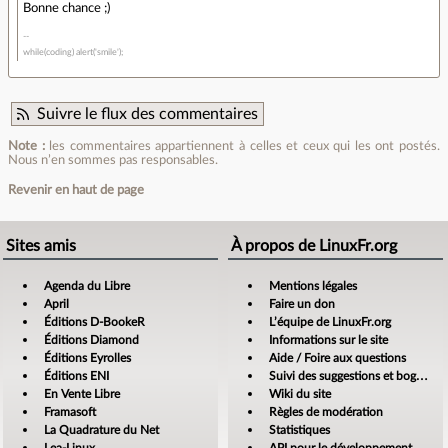
Bonne chance ;)
while(coding) alert('smile');
Suivre le flux des commentaires
Note :
les commentaires appartiennent à celles et ceux qui les ont postés.
Nous n’en sommes pas responsables.
Revenir en haut de page
Sites amis
À propos de LinuxFr.org
Agenda du Libre
Mentions légales
April
Faire un don
Éditions D-BookeR
L’équipe de LinuxFr.org
Éditions Diamond
Informations sur le site
Éditions Eyrolles
Aide / Foire aux questions
Éditions ENI
Suivi des suggestions et bogues
En Vente Libre
Wiki du site
Framasoft
Règles de modération
La Quadrature du Net
Statistiques