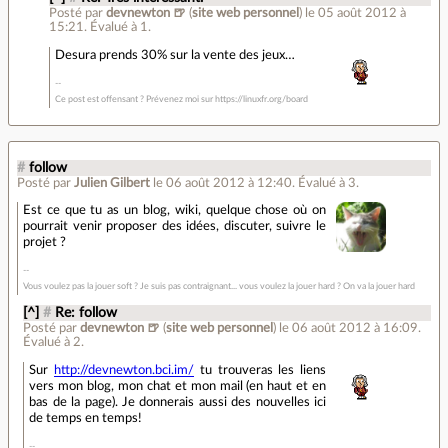
Posté par
devnewton 🍺
(
site web personnel
)
le 05 août 2012 à
15:21
.
Évalué à
1
.
Desura prends 30% sur la vente des jeux…
Ce post est offensant ? Prévenez moi sur https://linuxfr.org/board
#
follow
Posté par
Julien Gilbert
le 06 août 2012 à 12:40
.
Évalué à
3
.
Est ce que tu as un blog, wiki, quelque chose où on
pourrait venir proposer des idées, discuter, suivre le
projet ?
Vous voulez pas la jouer soft ? Je suis pas contraignant... vous voulez la jouer hard ? On va la jouer hard
[^]
#
Re: follow
Posté par
devnewton 🍺
(
site web personnel
)
le 06 août 2012 à 16:09
.
Évalué à
2
.
Sur
http://devnewton.bci.im/
tu trouveras les liens
vers mon blog, mon chat et mon mail (en haut et en
bas de la page). Je donnerais aussi des nouvelles ici
de temps en temps!