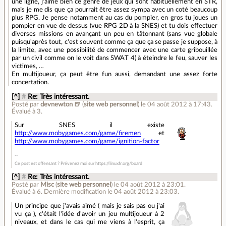
une ligne, j'aime bien ce genre de jeux qui sont habituellement en STR,
mais je me dis que ça pourrait être assez sympa avec un coté beaucoup
plus RPG. Je pense notamment au cas du pompier, en gros tu joues un
pompier en vue de dessus (vue RPG 2D à la SNES) et tu dois effectuer
diverses missions en avançant un peu en tâtonnant (sans vue globale
puisqu'après tout, c'est souvent comme ça que ça se passe je suppose, à
la limite, avec une possibilité de commencer avec une carte gribouillée
par un civil comme on le voit dans SWAT 4) à éteindre le feu, sauver les
victimes, …
En multijoueur, ça peut être fun aussi, demandant une assez forte
concertation.
[^]
#
Re: Très intéressant.
Posté par
devnewton 🍺
(
site web personnel
)
le 04 août 2012 à 17:43
.
Évalué à
3
.
Sur SNES il existe
http://www.mobygames.com/game/firemen
et
http://www.mobygames.com/game/ignition-factor
Ce post est offensant ? Prévenez moi sur https://linuxfr.org/board
[^]
#
Re: Très intéressant.
Posté par
Misc
(
site web personnel
)
le 04 août 2012 à 23:01
.
Évalué à
6
.
Dernière modification le 04 août 2012 à 23:03.
Un principe que j'avais aimé ( mais je sais pas ou j'ai
vu ça ), c'était l'idée d'avoir un jeu multijoueur à 2
niveaux, et dans le cas qui me viens à l'esprit, ça