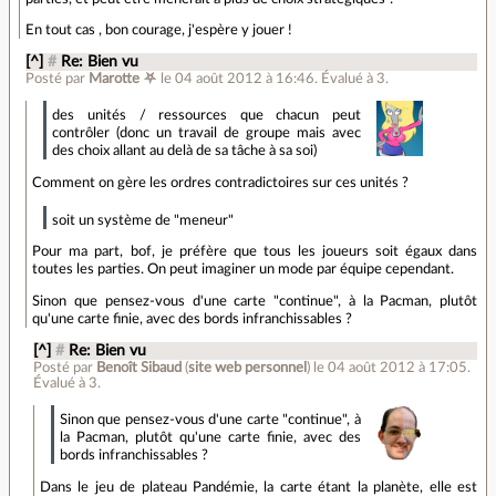
En tout cas , bon courage, j'espère y jouer !
[^]
#
Re: Bien vu
Posté par
Marotte ⛧
le 04 août 2012 à 16:46
.
Évalué à
3
.
des unités / ressources que chacun peut
contrôler (donc un travail de groupe mais avec
des choix allant au delà de sa tâche à sa soi)
Comment on gère les ordres contradictoires sur ces unités ?
soit un système de "meneur"
Pour ma part, bof, je préfère que tous les joueurs soit égaux dans
toutes les parties. On peut imaginer un mode par équipe cependant.
Sinon que pensez-vous d'une carte "continue", à la Pacman, plutôt
qu'une carte finie, avec des bords infranchissables ?
[^]
#
Re: Bien vu
Posté par
Benoît Sibaud
(
site web personnel
)
le 04 août 2012 à 17:05
.
Évalué à
3
.
Sinon que pensez-vous d'une carte "continue", à
la Pacman, plutôt qu'une carte finie, avec des
bords infranchissables ?
Dans le jeu de plateau Pandémie, la carte étant la planète, elle est