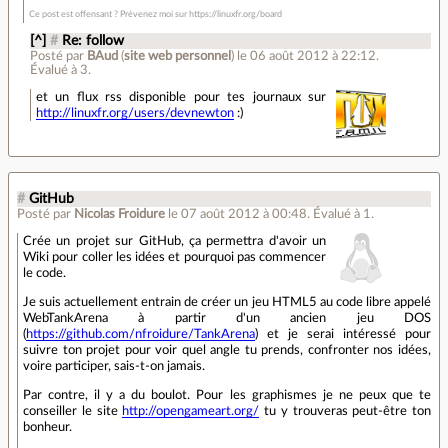
Ce post est offensant ? Prévenez moi sur https://linuxfr.org/board
[^]
#
Re: follow
Posté par
BAud
(
site web personnel
)
le 06 août 2012 à 22:12
.
Évalué à
3
.
et un flux rss disponible pour tes journaux sur
http://linuxfr.org/users/devnewton
:)
#
GitHub
Posté par
Nicolas Froidure
le 07 août 2012 à 00:48
.
Évalué à
1
.
Crée un projet sur GitHub, ça permettra d'avoir un
Wiki pour coller les idées et pourquoi pas commencer
le code.
Je suis actuellement entrain de créer un jeu HTML5 au code libre appelé
WebTankArena à partir d'un ancien jeu DOS
(
https://github.com/nfroidure/TankArena
) et je serai intéressé pour
suivre ton projet pour voir quel angle tu prends, confronter nos idées,
voire participer, sais-t-on jamais.
Par contre, il y a du boulot. Pour les graphismes je ne peux que te
conseiller le site
http://opengameart.org/
tu y trouveras peut-être ton
bonheur.