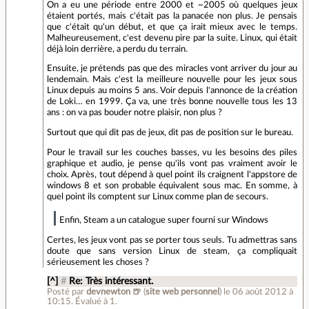
On a eu une période entre 2000 et ~2005 où quelques jeux
étaient portés, mais c'était pas la panacée non plus. Je pensais
que c'était qu'un début, et que ça irait mieux avec le temps.
Malheureusement, c'est devenu pire par la suite. Linux, qui était
déjà loin derrière, a perdu du terrain.
Ensuite, je prétends pas que des miracles vont arriver du jour au
lendemain. Mais c'est la meilleure nouvelle pour les jeux sous
Linux depuis au moins 5 ans. Voir depuis l'annonce de la création
de Loki… en 1999. Ça va, une très bonne nouvelle tous les 13
ans : on va pas bouder notre plaisir, non plus ?
Surtout que qui dit pas de jeux, dit pas de position sur le bureau.
Pour le travail sur les couches basses, vu les besoins des piles
graphique et audio, je pense qu'ils vont pas vraiment avoir le
choix. Après, tout dépend à quel point ils craignent l'appstore de
windows 8 et son probable équivalent sous mac. En somme, à
quel point ils comptent sur Linux comme plan de secours.
Enfin, Steam a un catalogue super fourni sur Windows
Certes, les jeux vont pas se porter tous seuls. Tu admettras sans
doute que sans version Linux de steam, ça compliquait
sérieusement les choses ?
[^]
#
Re: Très intéressant.
Posté par
devnewton 🍺
(
site web personnel
)
le 06 août 2012 à
10:15
.
Évalué à
1
.