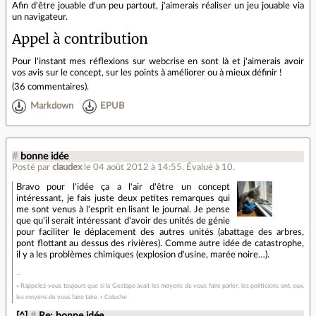
Afin d'être jouable d'un peu partout, j'aimerais réaliser un jeu jouable via
un navigateur.
Appel à contribution
Pour l'instant mes réflexions sur webcrise en sont là et j'aimerais avoir
vos avis sur le concept, sur les points à améliorer ou à mieux définir !
(
36 commentaires
).
Markdown
EPUB
#
bonne idée
Posté par
claudex
le 04 août 2012 à 14:55
.
Évalué à
10
.
Bravo pour l'idée ça a l'air d'être un concept
intéressant, je fais juste deux petites remarques qui
me sont venus à l'esprit en lisant le journal. Je pense
que qu'il serait intéressant d'avoir des unités de génie
pour faciliter le déplacement des autres unités (abattage des arbres,
pont flottant au dessus des rivières). Comme autre idée de catastrophe,
il y a les problèmes chimiques (explosion d'usine, marée noire…).
« Rappelez-vous toujours que si la Gestapo avait les moyens de vous faire parler, les politiciens ont, eux,
les moyens de vous faire taire. » Coluche
[^]
#
Re: bonne idée