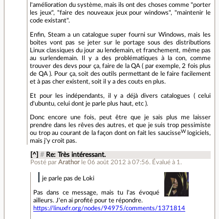
l'amélioration du système, mais ils ont des choses comme "porter
les jeux", "faire des nouveaux jeux pour windows", "maintenir le
code existant".
Enfin, Steam a un catalogue super fourni sur Windows, mais les
boites vont pas se jeter sur le portage sous des distributions
Linux classiques du jour au lendemain, et franchement, même pas
au surlendemain. Il y a des problématiques à la con, comme
trouver des devs pour ça, faire de la QA ( par exemple, 2 fois plus
de QA ). Pour ça, soit des outils permettant de le faire facilement
et à pas cher existent, soit il y a des couts en plus.
Et pour les indépendants, il y a déjà divers catalogues ( celui
d'ubuntu, celui dont je parle plus haut, etc ).
Donc encore une fois, peut être que je sais plus me laisser
prendre dans les rêves des autres, et que je suis trop pessimiste
W
ou trop au courant de la façon dont on fait les saucisse
logiciels,
mais j'y croit pas.
[^]
#
Re: Très intéressant.
Posté par
Arathor
le 06 août 2012 à 07:56
.
Évalué à
1
.
je parle pas de Loki
Pas dans ce message, mais tu l'as évoqué
ailleurs. J'en ai profité pour te répondre.
https://linuxfr.org/nodes/94975/comments/1371814