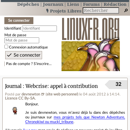
Dépêches
Journaux
Liens
Forums
Rédaction
🎙️ Projets Libres
Se connecter
Identifiant
Mot de passe
Connexion automatique
Pas de compte ? S’inscrire…
32
Journal
Webcrise: appel à contribution
Posté par
devnewton 🍺
(
site web personnel
)
le 04 août 2012 à 14:14
.
Licence CC By‑SA.
Bonjour,
Je suis devnewton, vous m'avez déjà lu dans des dépêches
ou journaux sur
mes projets tels que Newton Adventure,
Chronokiwi ou muckl_tribune
.