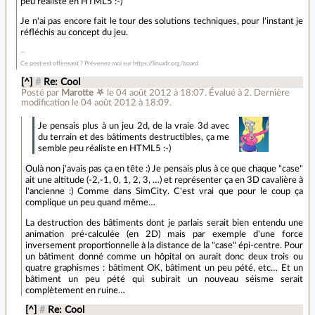
peu réaliste en HTML5 :-)
Je n'ai pas encore fait le tour des solutions techniques, pour l'instant je
réfléchis au concept du jeu.
Ce post est offensant ? Prévenez moi sur https://linuxfr.org/board
[^]
#
Re: Cool
Posté par
Marotte ⛧
le 04 août 2012 à 18:07
.
Évalué à
2
.
Dernière
modification le 04 août 2012 à 18:09.
Je pensais plus à un jeu 2d, de la vraie 3d avec
du terrain et des bâtiments destructibles, ça me
semble peu réaliste en HTML5 :-)
Oulà non j'avais pas ça en tête :) Je pensais plus à ce que chaque "case"
ait une altitude (-2,-1, 0, 1, 2, 3, …) et représenter ça en 3D cavalière à
l'ancienne :) Comme dans SimCity. C'est vrai que pour le coup ça
complique un peu quand même…
La destruction des bâtiments dont je parlais serait bien entendu une
animation pré-calculée (en 2D) mais par exemple d'une force
inversement proportionnelle à la distance de la "case" épi-centre. Pour
un bâtiment donné comme un hôpital on aurait donc deux trois ou
quatre graphismes : bâtiment OK, bâtiment un peu pété, etc… Et un
bâtiment un peu pété qui subirait un nouveau séisme serait
complètement en ruine…
[^]
#
Re: Cool