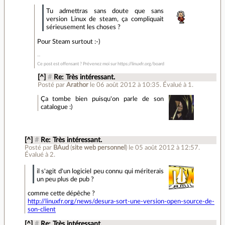
Tu admettras sans doute que sans
version Linux de steam, ça compliquait
sérieusement les choses ?
Pour Steam surtout :-)
Ce post est offensant ? Prévenez moi sur https://linuxfr.org/board
[^]
#
Re: Très intéressant.
Posté par
Arathor
le 06 août 2012 à 10:35
.
Évalué à
1
.
Ça tombe bien puisqu'on parle de son
catalogue :)
[^]
#
Re: Très intéressant.
Posté par
BAud
(
site web personnel
)
le 05 août 2012 à 12:57
.
Évalué à
2
.
il s'agit d'un logiciel peu connu qui mériterais
un peu plus de pub ?
comme cette dépêche ?
http://linuxfr.org/news/desura-sort-une-version-open-source-de-
son-client
[^]
#
Re: Très intéressant.