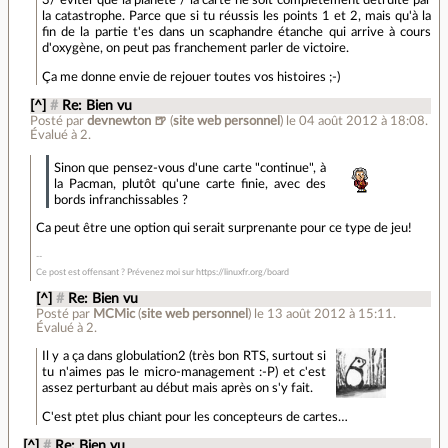
3/ éviter que la planète / la carte ne soit complètement détruite par
la catastrophe. Parce que si tu réussis les points 1 et 2, mais qu'à la
fin de la partie t'es dans un scaphandre étanche qui arrive à cours
d'oxygène, on peut pas franchement parler de victoire.
Ça me donne envie de rejouer toutes vos histoires ;-)
[^]
#
Re: Bien vu
Posté par
devnewton 🍺
(
site web personnel
)
le 04 août 2012 à 18:08
.
Évalué à
2
.
Sinon que pensez-vous d'une carte "continue", à
la Pacman, plutôt qu'une carte finie, avec des
bords infranchissables ?
Ca peut être une option qui serait surprenante pour ce type de jeu!
Ce post est offensant ? Prévenez moi sur https://linuxfr.org/board
[^]
#
Re: Bien vu
Posté par
MCMic
(
site web personnel
)
le 13 août 2012 à 15:11
.
Évalué à
2
.
Il y a ça dans globulation2 (très bon RTS, surtout si
tu n'aimes pas le micro-management :-P) et c'est
assez perturbant au début mais après on s'y fait.
C'est ptet plus chiant pour les concepteurs de cartes…
[^]
#
Re: Bien vu