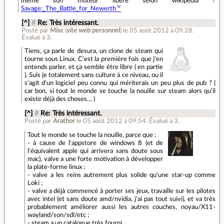
même son moteur libéré selon wikipedia ?
Savage:_The_Battle_for_Newerth
[^]
#
Re: Très intéressant.
Posté par
Misc
(
site web personnel
)
le 05 août 2012 à 09:28
.
Évalué à
3
.
Tiens, ça parle de desura, un clone de steam qui
tourne sous Linux. C'est la première fois que j'en
entends parler, et ça semble être libre ( en partie
). Suis je totalement sans culture à ce niveau, ou il
s'agit d'un logiciel peu connu qui mériterais un peu plus de pub ? (
car bon, si tout le monde se touche la nouille sur steam alors qu'il
existe déjà des choses… )
[^]
#
Re: Très intéressant.
Posté par
Arathor
le 05 août 2012 à 09:54
.
Évalué à
3
.
Tout le monde se touche la nouille, parce que :
- à cause de l'appstore de windows 8 (et de
l'équivalent apple qui arrivera sans doute sous
mac), valve a une forte motivation à développer
la plate-forme linux ;
- valve a les reins autrement plus solide qu'une star-up comme
Loki ;
- valve a déjà commencé à porter ses jeux, travaille sur les pilotes
avec intel (et sans doute amd/nvidia, j'ai pas tout suivi), et va très
probablement améliorer aussi les autres couches, noyau/X11-
wayland/son/sdl/etc ;
- steam a un catalogue très fourni.