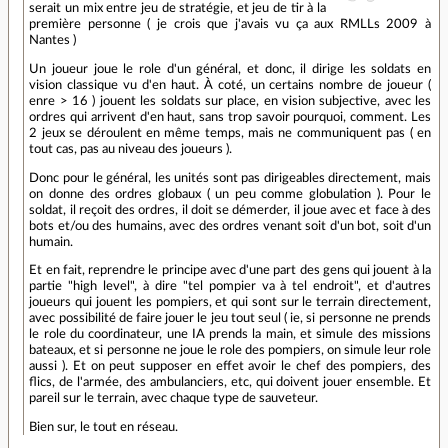
serait un mix entre jeu de stratégie, et jeu de tir à la
première personne ( je crois que j'avais vu ça aux RMLLs 2009 à
Nantes )
Un joueur joue le role d'un général, et donc, il dirige les soldats en
vision classique vu d'en haut. À coté, un certains nombre de joueur (
enre > 16 ) jouent les soldats sur place, en vision subjective, avec les
ordres qui arrivent d'en haut, sans trop savoir pourquoi, comment. Les
2 jeux se déroulent en même temps, mais ne communiquent pas ( en
tout cas, pas au niveau des joueurs ).
Donc pour le général, les unités sont pas dirigeables directement, mais
on donne des ordres globaux ( un peu comme globulation ). Pour le
soldat, il reçoit des ordres, il doit se démerder, il joue avec et face à des
bots et/ou des humains, avec des ordres venant soit d'un bot, soit d'un
humain.
Et en fait, reprendre le principe avec d'une part des gens qui jouent à la
partie "high level", à dire "tel pompier va à tel endroit", et d'autres
joueurs qui jouent les pompiers, et qui sont sur le terrain directement,
avec possibilité de faire jouer le jeu tout seul ( ie, si personne ne prends
le role du coordinateur, une IA prends la main, et simule des missions
bateaux, et si personne ne joue le role des pompiers, on simule leur role
aussi ). Et on peut supposer en effet avoir le chef des pompiers, des
flics, de l'armée, des ambulanciers, etc, qui doivent jouer ensemble. Et
pareil sur le terrain, avec chaque type de sauveteur.
Bien sur, le tout en réseau.