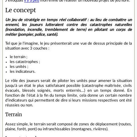
J'évoquais
il y a peu
mon envie de réaliser un nouveau projet de jeu libre.
Le concept
Un jeu de stratégie en temps réel collaboratif : au lieu de combattre un
ennemi, les joueurs lutteraient contre des catastrophes naturelles
(inondation, incendie, tremblement de terre) en pilotant un corps de
métier (pompier, police, santé).
Tel que je l'imagine, le jeu présenterait une vue de dessus principale de la
situation avec 3 couches :
le terrain ;
les catastrophes ;
les unités ;
les indicateurs.
Le rôle des joueurs serait de piloter les unités pour amener la situation
jusqu'à un état le plus satisfaisant possible (catastrophe maîtrisée, civils
évacués, blessés soignés, morts enterrés…) en un temps donné. En
fonction de l'état à la fin du temps limite, cela donne un certain nombre
d'indicateurs qui permettent de dire si leurs missions respectives ont été
réussies ou non.
Terrain
Assez simple, le terrain serait composé de zones de déplacement (routes,
plaine, forêt, pont) ou infranchissables (montagnes, rivières).