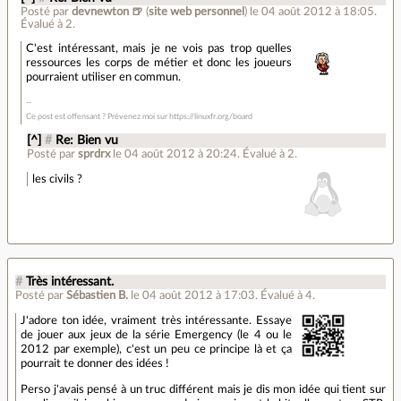
Posté par
devnewton 🍺
(
site web personnel
)
le 04 août 2012 à 18:05
.
Évalué à
2
.
C'est intéressant, mais je ne vois pas trop quelles
ressources les corps de métier et donc les joueurs
pourraient utiliser en commun.
Ce post est offensant ? Prévenez moi sur https://linuxfr.org/board
[^]
#
Re: Bien vu
Posté par
sprdrx
le 04 août 2012 à 20:24
.
Évalué à
2
.
les civils ?
#
Très intéressant.
Posté par
Sébastien B.
le 04 août 2012 à 17:03
.
Évalué à
4
.
J'adore ton idée, vraiment très intéressante. Essaye
de jouer aux jeux de la série Emergency (le 4 ou le
2012 par exemple), c'est un peu ce principe là et ça
pourrait te donner des idées !
Perso j'avais pensé à un truc différent mais je dis mon idée qui tient sur