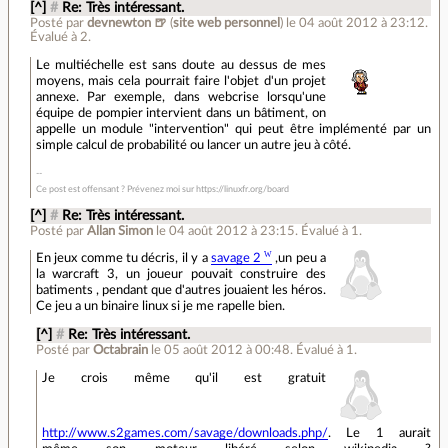
[^]
#
Re: Très intéressant.
Posté par
devnewton 🍺
(
site web personnel
)
le 04 août 2012 à 23:12
.
Évalué à
2
.
Le multiéchelle est sans doute au dessus de mes
moyens, mais cela pourrait faire l'objet d'un projet
annexe. Par exemple, dans webcrise lorsqu'une
équipe de pompier intervient dans un bâtiment, on
appelle un module "intervention" qui peut être implémenté par un
simple calcul de probabilité ou lancer un autre jeu à côté.
Ce post est offensant ? Prévenez moi sur https://linuxfr.org/board
[^]
#
Re: Très intéressant.
Posté par
Allan Simon
le 04 août 2012 à 23:15
.
Évalué à
1
.
En jeux comme tu décris, il y a
savage 2
,un peu a
la warcraft 3, un joueur pouvait construire des
batiments , pendant que d'autres jouaient les héros.
Ce jeu a un binaire linux si je me rapelle bien.
[^]
#
Re: Très intéressant.
Posté par
Octabrain
le 05 août 2012 à 00:48
.
Évalué à
1
.
Je crois même qu'il est gratuit
http://www.s2games.com/savage/downloads.php/
. Le 1 aurait