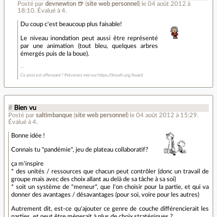
Posté par
devnewton 🍺
(
site web personnel
)
le 04 août 2012 à
18:10
.
Évalué à
4
.
Du coup c'est beaucoup plus faisable!
Le niveau inondation peut aussi être représenté
par une animation (tout bleu, quelques arbres
émergés puis de la boue).
Ce post est offensant ? Prévenez moi sur https://linuxfr.org/board
#
Bien vu
Posté par
saltimbanque
(
site web personnel
)
le 04 août 2012 à 15:29
.
Évalué à
4
.
Bonne idée !
Connais tu "pandémie", jeu de plateau collaboratif?
ça m'inspire
* des unités / ressources que chacun peut contrôler (donc un travail de
groupe mais avec des choix allant au delà de sa tâche à sa soi)
* soit un système de "meneur", que l'on choisir pour la partie, et qui va
donner des avantages / désavantages (pour soi, voire pour les autres)
Autrement dit, est-ce qu'ajouter ce genre de couche différencierait les
parties, et peut être mènerait à plus de choix stratégiques ?