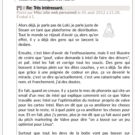
[^]
#
Re: Très intéressant.
Posté par
Misc
(
site web personnel
)
le 05 août 2012 à 21:28
.
Évalué à
1
.
Alors déjà, je parle pas de Loki, je parle juste de
Steam en tant que plateforme de distribution.
Tout le monde se réjouit d'avoir ça, alors qu'en
effet, il y a déjà des gens qui se lancent la
dedans.
Ensuite, c'est bien d'avoir de l'enthousiasme, mais il est illusoire
de croire que "pouf, valve demande à intel de faire des drivers",
et paf, intel les fait et corrige tout les soucis. Des gens qui
bossent à temps plein sur les dites couches, y en a déjà. Se dire
que grâce à une poignée de codeur en plus, ça va devenir le
miracle, ç'est se dire qu'actuellement, c'est une catastrophe sans
nom, et franchement, j'ai des doutes.
En fait, quand on creuse, il y a juste le mec de phoronix qui cite un
email d'un mec de intel qui explique comment est ce que Valve
travaille avec Intel sur l'optimisation du moteur proprio de valve
pour les cartes Intel. Rien en dit que ça va améliorer les choses
pour tout le reste, ni à quel point ça va améliorer les choses pour
eux. Et en fait, plus j'y pense, plus je me dit que ça fait aussi parti
du pitch marketing de Valve pour dire "on a bossé sur un jeu
optimisé pour Linux".
Surtout que tout les devs de la boite vont pas bosser sur