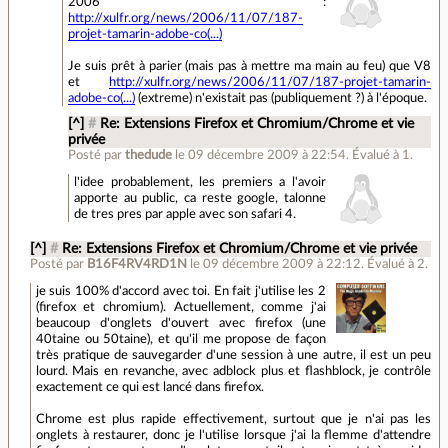
2006 :
http://xulfr.org/news/2006/11/07/187-
projet-tamarin-adobe-co(...)
Je suis prêt à parier (mais pas à mettre ma main au feu) que V8
et
http://xulfr.org/news/2006/11/07/187-projet-tamarin-
adobe-co(...)
(extreme) n'existait pas (publiquement ?) à l'époque.
[^]
#
Re: Extensions Firefox et Chromium/Chrome et vie
privée
Posté par
thedude
le 09 décembre 2009 à 22:54
.
Évalué à
1
.
l'idee probablement, les premiers a l'avoir
apporte au public, ca reste google, talonne
de tres pres par apple avec son safari 4.
[^]
#
Re: Extensions Firefox et Chromium/Chrome et vie privée
Posté par
B16F4RV4RD1N
le 09 décembre 2009 à 22:12
.
Évalué à
2
.
je suis 100% d'accord avec toi. En fait j'utilise les 2
(firefox et chromium). Actuellement, comme j'ai
beaucoup d'onglets d'ouvert avec firefox (une
40taine ou 50taine), et qu'il me propose de façon
très pratique de sauvegarder d'une session à une autre, il est un peu
lourd. Mais en revanche, avec adblock plus et flashblock, je contrôle
exactement ce qui est lancé dans firefox.
Chrome est plus rapide effectivement, surtout que je n'ai pas les
onglets à restaurer, donc je l'utilise lorsque j'ai la flemme d'attendre