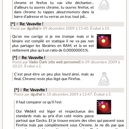
chrome et firefox tu vas vite déchanter...
d'ailleurs tu ouvres chrome, tu ouvres firefox, et
dans chrome tu tappes
about:memory
dans la
barre d'adresse et tu verras un truc tout joli...
[^]
#
Re: Vavavite !
Posté par
dguihal
le 09 décembre 2009 à 15:40
.
Évalué à
10
.
Qu'on me corrige si je me trompe mais si le
binaire est compilé en statique il ne va pas non
plus partager les librairies en RAM, et la on est
nettement plus qu'à un ratio de 0,00000001%.
[^]
#
Re: Vavavite !
Posté par
Vador Dark
(
site web personnel
)
le 09 décembre 2009 à
20:25
.
Évalué à
2
.
C'est peut-être un peu plus lourd ainsi, mais au
final, Chrome reste plus légé que Firefox.
[^]
#
Re: Vavavite !
Posté par
dguihal
le 10 décembre 2009 à 13:47
.
Évalué à
3
.
Il faut comparer ce qu'il l'est
Oui Webkit est léger et respectueux des
standards mais au prix d'un coté moins passe
partout que Gecko. Et je trouve encore des sites qui passent sous
Firefox mais pas complètement sous Chrome. Je ne dis pas que