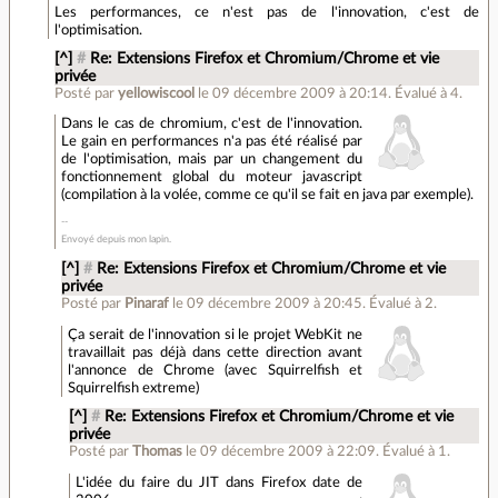
Les performances, ce n'est pas de l'innovation, c'est de
l'optimisation.
[^]
#
Re: Extensions Firefox et Chromium/Chrome et vie
privée
Posté par
yellowiscool
le 09 décembre 2009 à 20:14
.
Évalué à
4
.
Dans le cas de chromium, c'est de l'innovation.
Le gain en performances n'a pas été réalisé par
de l'optimisation, mais par un changement du
fonctionnement global du moteur javascript
(compilation à la volée, comme ce qu'il se fait en java par exemple).
Envoyé depuis mon lapin.
[^]
#
Re: Extensions Firefox et Chromium/Chrome et vie
privée
Posté par
Pinaraf
le 09 décembre 2009 à 20:45
.
Évalué à
2
.
Ça serait de l'innovation si le projet WebKit ne
travaillait pas déjà dans cette direction avant
l'annonce de Chrome (avec Squirrelfish et
Squirrelfish extreme)
[^]
#
Re: Extensions Firefox et Chromium/Chrome et vie
privée
Posté par
Thomas
le 09 décembre 2009 à 22:09
.
Évalué à
1
.
L'idée du faire du JIT dans Firefox date de