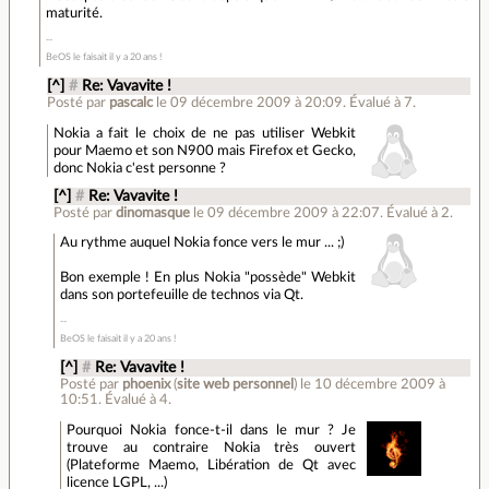
maturité.
BeOS le faisait il y a 20 ans !
[^]
#
Re: Vavavite !
Posté par
pascalc
le 09 décembre 2009 à 20:09
.
Évalué à
7
.
Nokia a fait le choix de ne pas utiliser Webkit
pour Maemo et son N900 mais Firefox et Gecko,
donc Nokia c'est personne ?
[^]
#
Re: Vavavite !
Posté par
dinomasque
le 09 décembre 2009 à 22:07
.
Évalué à
2
.
Au rythme auquel Nokia fonce vers le mur ... ;)
Bon exemple ! En plus Nokia "possède" Webkit
dans son portefeuille de technos via Qt.
BeOS le faisait il y a 20 ans !
[^]
#
Re: Vavavite !
Posté par
phoenix
(
site web personnel
)
le 10 décembre 2009 à
10:51
.
Évalué à
4
.
Pourquoi Nokia fonce-t-il dans le mur ? Je
trouve au contraire Nokia très ouvert
(Plateforme Maemo, Libération de Qt avec
licence LGPL, ...)