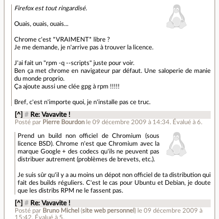
Firefox est tout ringardisé.
Ouais, ouais, ouais...
Chrome c'est *VRAIMENT* libre ?
Je me demande, je n'arrive pas à trouver la licence.
J'ai fait un "rpm -q --scripts" juste pour voir.
Ben ça met chrome en navigateur par défaut. Une saloperie de manie
du monde proprio.
Ça ajoute aussi une clée gpg à rpm !!!!!
Bref, c'est n'importe quoi, je n'installe pas ce truc.
[^]
#
Re: Vavavite !
Posté par
Pierre Bourdon
le 09 décembre 2009 à 14:34
.
Évalué à
6
.
Prend un build non officiel de Chromium (sous
licence BSD). Chrome n'est que Chromium avec la
marque Google + des codecs qu'ils ne peuvent pas
distribuer autrement (problèmes de brevets, etc.).
Je suis sûr qu'il y a au moins un dépot non officiel de ta distribution qui
fait des builds réguliers. C'est le cas pour Ubuntu et Debian, je doute
que les distribs RPM ne le fassent pas.
[^]
#
Re: Vavavite !
Posté par
Bruno Michel
(
site web personnel
)
le 09 décembre 2009 à
15:42
.
Évalué à
5
.