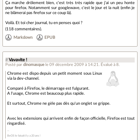
Ça marche drôlement bien, c'est très très rapide que j'ai un peu honte
pour firefox. Notamment sur googlewave, c'est le jour et la nuit (enfin je
ne blâmerai pas firefox sur ce coup là).
Voilà. Et toi cher journal, tu en penses quoi ?
(
118 commentaires
).
Markdown
EPUB
#
Vavavite !
Posté par
dinomasque
le 09 décembre 2009 à 14:21
.
Évalué à
8
.
Chrome est dispo depuis un petit moment sous Linux
via la dev-channel.
Comparé à Firefox, le démarrage est fulgurant.
A l'usage, Chrome est beaucoup plus rapide.
Et surtout, Chrome ne gèle pas dès qu'un onglet se grippe.
Avec les extensions qui arrivent enfin de façon officielle, Firefox est tout
ringardisé.
BeOS le faisait il y a 20 ans !