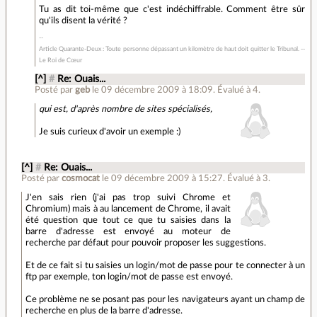
Tu as dit toi-même que c'est indéchiffrable. Comment être sûr
qu'ils disent la vérité ?
Article Quarante-Deux : Toute personne dépassant un kilomètre de haut doit quitter le Tribunal. --
Le Roi de Cœur
[^]
#
Re: Ouais...
Posté par
geb
le 09 décembre 2009 à 18:09
.
Évalué à
4
.
qui est, d'après nombre de sites spécialisés,
Je suis curieux d'avoir un exemple :)
[^]
#
Re: Ouais...
Posté par
cosmocat
le 09 décembre 2009 à 15:27
.
Évalué à
3
.
J'en sais rien (j'ai pas trop suivi Chrome et
Chromium) mais à au lancement de Chrome, il avait
été question que tout ce que tu saisies dans la
barre d'adresse est envoyé au moteur de
recherche par défaut pour pouvoir proposer les suggestions.
Et de ce fait si tu saisies un login/mot de passe pour te connecter à un
ftp par exemple, ton login/mot de passe est envoyé.
Ce problème ne se posant pas pour les navigateurs ayant un champ de
recherche en plus de la barre d'adresse.