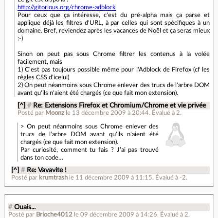
http://gitorious.org/chrome-adblock
Pour ceux que ça intéresse, c'est du pré-alpha mais ça parse et
applique déjà les filtres d'URL, à par celles qui sont spécifiques à un
domaine. Bref, reviendez après les vacances de Noël et ça seras mieux
:-)
Sinon on peut pas sous Chrome filtrer les contenus à la volée
facilement, mais
1) C'est pas toujours possible même pour l'Adblock de Firefox (cf les
règles CSS d'icelui)
2) On peut néanmoins sous Chrome enlever des trucs de l'arbre DOM
avant qu'ils n'aient été chargés (ce que fait mon extension).
[^]
#
Re: Extensions Firefox et Chromium/Chrome et vie privée
Posté par
Moonz
le 13 décembre 2009 à 20:44
.
Évalué à
2
.
> On peut néanmoins sous Chrome enlever des
trucs de l'arbre DOM avant qu'ils n'aient été
chargés (ce que fait mon extension).
Par curiosité, comment tu fais ? J’ai pas trouvé
dans ton code…
[^]
#
Re: Vavavite !
Posté par
krumtrash
le 11 décembre 2009 à 11:15
.
Évalué à
-2
.
#
Ouais...
Posté par
Brioche4012
le 09 décembre 2009 à 14:26
.
Évalué à
2
.