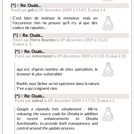
[^]
#
Re: Ouais...
Posté par
geb
le 09 décembre 2009 à 15:07
.
Évalué à
4
.
C'est bien de moinser le monsieur, mais en
l'occurence rien ne prouve qu'il n'y ai que des
codecs de rajoutés...
[^]
#
Re: Ouais...
Posté par
Pierre Bourdon
le 09 décembre 2009 à 15:22
.
Évalué à
-2
.
[^]
#
Re: Ouais...
Posté par
nomorepost
le 09 décembre 2009 à 15:30
.
Évalué à
10
.
(qui est, d'après nombre de sites spécialisés, le
browser le plus vulnérable)
Roohh, oser lâcher un tel spécimen dans la nature.
Y'en a qui craignent rien.
[^]
#
Re: Ouais...
Posté par
zebra3
le 09 décembre 2009 à 17:20
.
Évalué à
1
.
Google a répondu très simplement : We're
releasing the source code for Omaha in addition
to recent enhancements to Omaha
functionality, to provide both transparency and
control around the update process.