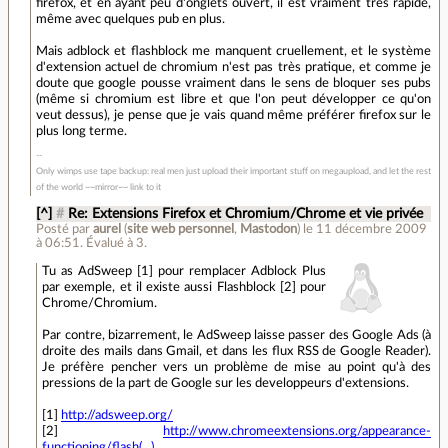
firefox, et en ayant peu d'onglets ouvert, il est vraiment très rapide,
même avec quelques pub en plus.
Mais adblock et flashblock me manquent cruellement, et le système
d'extension actuel de chromium n'est pas très pratique, et comme je
doute que google pousse vraiment dans le sens de bloquer ses pubs
(même si chromium est libre et que l'on peut développer ce qu'on
veut dessus), je pense que je vais quand même préférer firefox sur le
plus long terme.
Only wimps use tape backup: real men just upload their important stuff on megaupload, and let the rest
of the world ~~mirror~~ link to it
[^]
#
Re: Extensions Firefox et Chromium/Chrome et vie privée
Posté par
aurel
(
site web personnel
,
Mastodon
)
le 11 décembre 2009
à 06:51
.
Évalué à
3
.
Tu as AdSweep [1] pour remplacer Adblock Plus
par exemple, et il existe aussi Flashblock [2] pour
Chrome/Chromium.
Par contre, bizarrement, le AdSweep laisse passer des Google Ads (à
droite des mails dans Gmail, et dans les flux RSS de Google Reader).
Je préfère pencher vers un problème de mise au point qu'à des
pressions de la part de Google sur les developpeurs d'extensions.
[1]
http://adsweep.org/
[2]
http://www.chromeextensions.org/appearance-
functioning/flash(...)