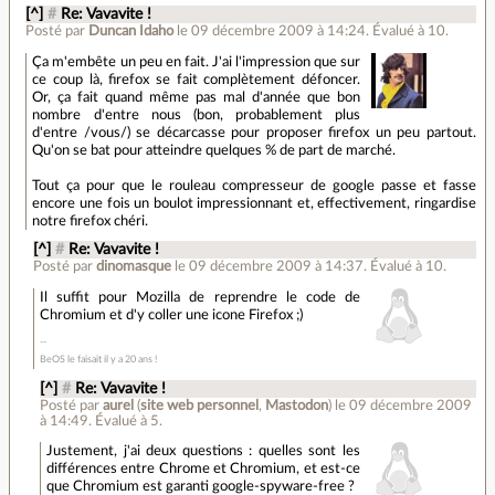
[^]
#
Re: Vavavite !
Posté par
Duncan Idaho
le 09 décembre 2009 à 14:24
.
Évalué à
10
.
Ça m'embête un peu en fait. J'ai l'impression que sur
ce coup là, firefox se fait complètement défoncer.
Or, ça fait quand même pas mal d'année que bon
nombre d'entre nous (bon, probablement plus
d'entre /vous/) se décarcasse pour proposer firefox un peu partout.
Qu'on se bat pour atteindre quelques % de part de marché.
Tout ça pour que le rouleau compresseur de google passe et fasse
encore une fois un boulot impressionnant et, effectivement, ringardise
notre firefox chéri.
[^]
#
Re: Vavavite !
Posté par
dinomasque
le 09 décembre 2009 à 14:37
.
Évalué à
10
.
Il suffit pour Mozilla de reprendre le code de
Chromium et d'y coller une icone Firefox ;)
BeOS le faisait il y a 20 ans !
[^]
#
Re: Vavavite !
Posté par
aurel
(
site web personnel
,
Mastodon
)
le 09 décembre 2009
à 14:49
.
Évalué à
5
.
Justement, j'ai deux questions : quelles sont les
différences entre Chrome et Chromium, et est-ce
que Chromium est garanti google-spyware-free ?