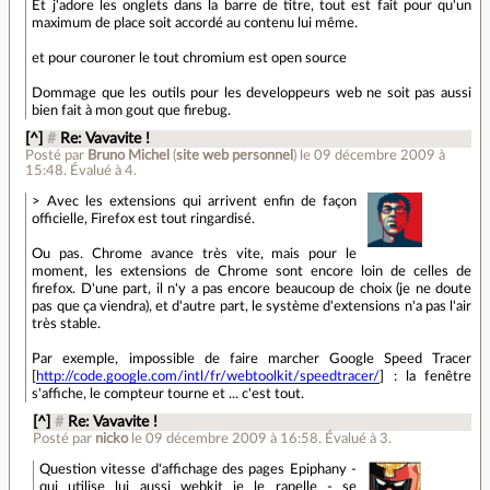
Et j'adore les onglets dans la barre de titre, tout est fait pour qu'un
maximum de place soit accordé au contenu lui même.
et pour couroner le tout chromium est open source
Dommage que les outils pour les developpeurs web ne soit pas aussi
bien fait à mon gout que firebug.
[^]
#
Re: Vavavite !
Posté par
Bruno Michel
(
site web personnel
)
le 09 décembre 2009 à
15:48
.
Évalué à
4
.
> Avec les extensions qui arrivent enfin de façon
officielle, Firefox est tout ringardisé.
Ou pas. Chrome avance très vite, mais pour le
moment, les extensions de Chrome sont encore loin de celles de
firefox. D'une part, il n'y a pas encore beaucoup de choix (je ne doute
pas que ça viendra), et d'autre part, le système d'extensions n'a pas l'air
très stable.
Par exemple, impossible de faire marcher Google Speed Tracer
[
http://code.google.com/intl/fr/webtoolkit/speedtracer/
] : la fenêtre
s'affiche, le compteur tourne et ... c'est tout.
[^]
#
Re: Vavavite !
Posté par
nicko
le 09 décembre 2009 à 16:58
.
Évalué à
3
.
Question vitesse d'affichage des pages Epiphany -
qui utilise lui aussi webkit je le rapelle - se