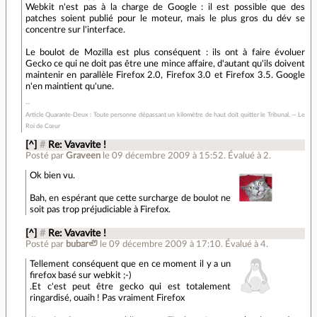
Webkit n'est pas à la charge de Google : il est possible que des
patches soient publié pour le moteur, mais le plus gros du dév se
concentre sur l'interface.
Le boulot de Mozilla est plus conséquent : ils ont à faire évoluer
Gecko ce qui ne doit pas être une mince affaire, d'autant qu'ils doivent
maintenir en parallèle Firefox 2.0, Firefox 3.0 et Firefox 3.5. Google
n'en maintient qu'une.
Article Quarante-Deux : Toute personne dépassant un kilomètre de haut doit quitter le Tribunal. -- Le
Roi de Cœur
[^]
#
Re: Vavavite !
Posté par
Graveen
le 09 décembre 2009 à 15:52
.
Évalué à
2
.
Ok bien vu.
Bah, en espérant que cette surcharge de boulot ne
soit pas trop préjudiciable à Firefox.
[^]
#
Re: Vavavite !
Posté par
bubar🦥
le 09 décembre 2009 à 17:10
.
Évalué à
4
.
Tellement conséquent que en ce moment il y a un
firefox basé sur webkit ;-)
.Et c'est peut être gecko qui est totalement
ringardisé, ouaih ! Pas vraiment Firefox