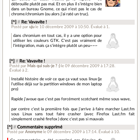
débrouille plutôt pas mal. Et en plus il s'intègre bien
dans un bureau Gnome, ce qui n'est pas le cas de
chrome/chromium (ou alors j'ai raté un truc).
[^]
#
Re: Vavavite !
Posté par
uju
le 10 décembre 2009 à 10:50
.
Évalué à
1
.
dans chromium en tout cas, il y a une option pour
utiliser les couleurs GTK. C'est pas vraiment de
l'intégration, mais ça s'intègre plutôt un peu~~~
[^]
#
Re: Vavavite !
Posté par
Mais qui suis-je ? :)
le 09 décembre 2009 à 17:28
.
Évalué à
2
.
Installé histoire de voir ce que ça vaut sous linux (je
l'utilise déjà sur la partition windows de mon laptop
pro)
Rapide j'avoue que c'est pas forcément scotchant même sous wave,
par contre c'est la première fois que j'arrive à faire marcher Last.fm
sous Linux sans tout faire crasher (avec Firefox Last.fm fait
simplement crashé firefox ) donc c'est pas si mauvais
[^]
#
Commentaire supprimé
Posté par
Anonyme
le 09 décembre 2009 à 17:14
.
Évalué à
10
.