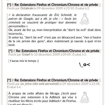
[^]
#
Re: Extensions Firefox et Chromium/Chrome et vie privée
Posté par
Octabrain
le 09 décembre 2009 à 23:10
.
Évalué à
2
.
> la déclaration fracassante de Éric Schmidt, le
patron de Google, qui a dit, je cite : « Seuls les
criminels se soucient de protéger leur données
personnelles ».
Ok, avant de lire ça, mon interprétation de "don't be evil" était donc
incorrecte...
Si selon lui, "don't be evil" n'est pas en désaccord avec "rien à foutre
de la vie privée des gens", alors maintenant je saurais à quoi m'en
tenir.
[^]
#
Re: Extensions Firefox et Chromium/Chrome et vie privée
Posté par
Gniarf
le 10 décembre 2009 à 09:09
.
Évalué à
3
.
t'auras mis le temps :)
[^]
#
Re: Extensions Firefox et Chromium/Chrome et vie privée
Posté par
un_brice
(
site web personnel
)
le 09 décembre 2009 à 23:48
.
Évalué à
4
.
À propos de cette affaire de filtrage, j'écrit pour
Chrome une extension à la Adblock qui vise à
réutiliser les filtres écrits pour Adblock+ de Firefox.
Le git est dispo là :