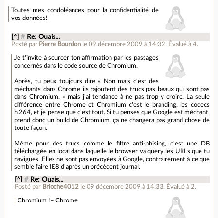
Toutes mes condoléances pour la confidentialité de
vos données!
[^]
#
Re: Ouais...
Posté par
Pierre Bourdon
le 09 décembre 2009 à 14:32
.
Évalué à
4
.
Je t'invite à sourcer ton affirmation par les passages
concernés dans le code source de Chromium.
Après, tu peux toujours dire « Non mais c'est des
méchants dans Chrome ils rajoutent des trucs pas beaux qui sont pas
dans Chromium. » mais j'ai tendance à ne pas trop y croire. La seule
différence entre Chrome et Chromium c'est le branding, les codecs
h.264, et je pense que c'est tout. Si tu penses que Google est méchant,
prend donc un build de Chromium, ça ne changera pas grand chose de
toute façon.
Même pour des trucs comme le filtre anti-phising, c'est une DB
téléchargée en local dans laquelle le browser va query les URLs que tu
navigues. Elles ne sont pas envoyées à Google, contrairement à ce que
semble faire IE8 d'après un précédent journal.
[^]
#
Re: Ouais...
Posté par
Brioche4012
le 09 décembre 2009 à 14:33
.
Évalué à
2
.
Chromium != Chrome