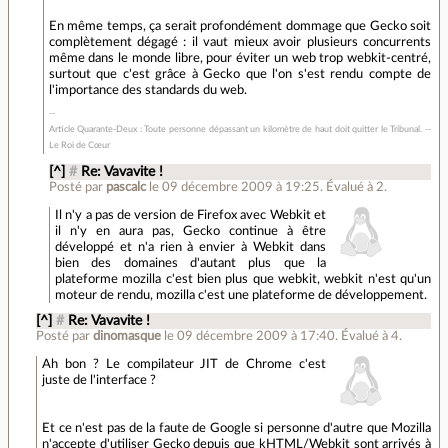
En même temps, ça serait profondément dommage que Gecko soit
complètement dégagé : il vaut mieux avoir plusieurs concurrents
même dans le monde libre, pour éviter un web trop webkit-centré,
surtout que c'est grâce à Gecko que l'on s'est rendu compte de
l'importance des standards du web.
Article Quarante-Deux : Toute personne dépassant un kilomètre de haut doit quitter le Tribunal. --
Le Roi de Cœur
[^]
#
Re: Vavavite !
Posté par
pascalc
le 09 décembre 2009 à 19:25
.
Évalué à
2
.
Il n'y a pas de version de Firefox avec Webkit et
il n'y en aura pas, Gecko continue à être
développé et n'a rien à envier à Webkit dans
bien des domaines d'autant plus que la
plateforme mozilla c'est bien plus que webkit, webkit n'est qu'un
moteur de rendu, mozilla c'est une plateforme de développement.
[^]
#
Re: Vavavite !
Posté par
dinomasque
le 09 décembre 2009 à 17:40
.
Évalué à
4
.
Ah bon ? Le compilateur JIT de Chrome c'est
juste de l'interface ?
Et ce n'est pas de la faute de Google si personne d'autre que Mozilla
n'accepte d'utiliser Gecko depuis que kHTML/Webkit sont arrivés à