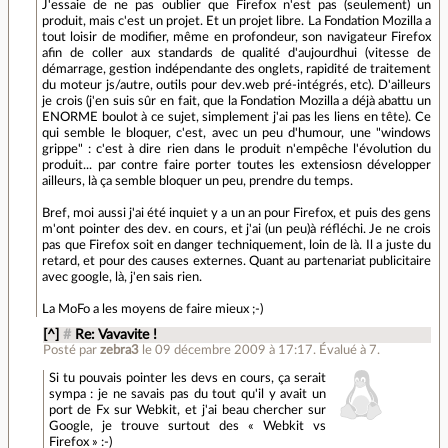
J'essaie de ne pas oublier que Firefox n'est pas (seulement) un
produit, mais c'est un projet. Et un projet libre. La Fondation Mozilla a
tout loisir de modifier, même en profondeur, son navigateur Firefox
afin de coller aux standards de qualité d'aujourdhui (vitesse de
démarrage, gestion indépendante des onglets, rapidité de traitement
du moteur js/autre, outils pour dev.web pré-intégrés, etc). D'ailleurs
je crois (j'en suis sûr en fait, que la Fondation Mozilla a déjà abattu un
ENORME boulot à ce sujet, simplement j'ai pas les liens en tête). Ce
qui semble le bloquer, c'est, avec un peu d'humour, une "windows
grippe" : c'est à dire rien dans le produit n'empêche l'évolution du
produit... par contre faire porter toutes les extensiosn développer
ailleurs, là ça semble bloquer un peu, prendre du temps.
Bref, moi aussi j'ai été inquiet y a un an pour Firefox, et puis des gens
m'ont pointer des dev. en cours, et j'ai (un peu)à réfléchi. Je ne crois
pas que Firefox soit en danger techniquement, loin de là. Il a juste du
retard, et pour des causes externes. Quant au partenariat publicitaire
avec google, là, j'en sais rien.
La MoFo a les moyens de faire mieux ;-)
[^]
#
Re: Vavavite !
Posté par
zebra3
le 09 décembre 2009 à 17:17
.
Évalué à
7
.
Si tu pouvais pointer les devs en cours, ça serait
sympa : je ne savais pas du tout qu'il y avait un
port de Fx sur Webkit, et j'ai beau chercher sur
Google, je trouve surtout des « Webkit vs
Firefox » :-)