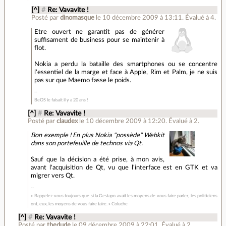
[^]
#
Re: Vavavite !
Posté par
dinomasque
le 10 décembre 2009 à 13:11
.
Évalué à
4
.
Etre ouvert ne garantit pas de générer
suffisament de business pour se maintenir à
flot.
Nokia a perdu la bataille des smartphones ou se concentre
l'essentiel de la marge et face à Apple, Rim et Palm, je ne suis
pas sur que Maemo fasse le poids.
BeOS le faisait il y a 20 ans !
[^]
#
Re: Vavavite !
Posté par
claudex
le 10 décembre 2009 à 12:20
.
Évalué à
2
.
Bon exemple ! En plus Nokia "possède" Webkit
dans son portefeuille de technos via Qt.
Sauf que la décision a été prise, à mon avis,
avant l'acquisition de Qt, vu que l'interface est en GTK et va
migrer vers Qt.
« Rappelez-vous toujours que si la Gestapo avait les moyens de vous faire parler, les politiciens
ont, eux, les moyens de vous faire taire. » Coluche
[^]
#
Re: Vavavite !
Posté par
thedude
le 09 décembre 2009 à 22:01
.
Évalué à
2
.