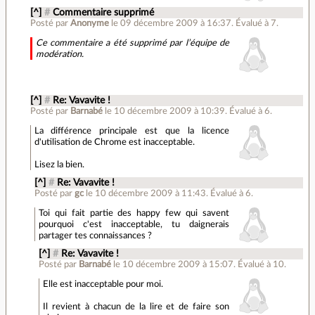
[^]
#
Commentaire supprimé
Posté par
Anonyme
le 09 décembre 2009 à 16:37
.
Évalué à
7
.
Ce commentaire a été supprimé par l’équipe de
modération.
[^]
#
Re: Vavavite !
Posté par
Barnabé
le 10 décembre 2009 à 10:39
.
Évalué à
6
.
La différence principale est que la licence
d'utilisation de Chrome est inacceptable.
Lisez la bien.
[^]
#
Re: Vavavite !
Posté par
gc
le 10 décembre 2009 à 11:43
.
Évalué à
6
.
Toi qui fait partie des happy few qui savent
pourquoi c'est inacceptable, tu daignerais
partager tes connaissances ?
[^]
#
Re: Vavavite !
Posté par
Barnabé
le 10 décembre 2009 à 15:07
.
Évalué à
10
.
Elle est inacceptable pour moi.
Il revient à chacun de la lire et de faire son