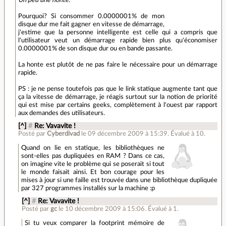
Un peu une honte.
Pourquoi? Si consommer 0.0000001% de mon
disque dur me fait gagner en vitesse de démarrage,
j'estime que la personne intelligente est celle qui a compris que
l'utilisateur veut un démarrage rapide bien plus qu'économiser
0.0000001% de son disque dur ou en bande passante.
La honte est plutôt de ne pas faire le nécessaire pour un démarrage
rapide.
PS : je ne pense toutefois pas que le link statique augmente tant que
ça la vitesse de démarrage, je réagis surtout sur la notion de priorité
qui est mise par certains geeks, complètement à l'ouest par rapport
aux demandes des utilisateurs.
[^]
#
Re: Vavavite !
Posté par
Cyberdivad
le 09 décembre 2009 à 15:39
.
Évalué à
10
.
Quand on lie en statique, les bibliothèques ne
sont-elles pas dupliquées en RAM ? Dans ce cas,
on imagine vite le problème qui se poserait si tout
le monde faisait ainsi. Et bon courage pour les
mises à jour si une faille est trouvée dans une bibliothèque dupliquée
par 327 programmes installés sur la machine :p
[^]
#
Re: Vavavite !
Posté par
gc
le 10 décembre 2009 à 15:06
.
Évalué à
1
.
Si tu veux comparer la footprint mémoire de