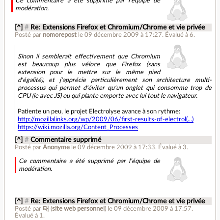
Ce commentaire a été supprimé par l’équipe de
modération.
[^]
#
Re: Extensions Firefox et Chromium/Chrome et vie privée
Posté par
nomorepost
le 09 décembre 2009 à 17:27
.
Évalué à
6
.
Sinon il semblerait effectivement que Chromium
est beaucoup plus véloce que Firefox (sans
extension pour le mettre sur le même pied
d'égalité), et j'apprécie particulièrement son architecture multi-
processus qui permet d'éviter qu'un onglet qui consomme trop de
CPU (ie avec JS) ou qui plante emporte avec lui tout le navigateur.
Patiente un peu, le projet Electrolyse avance à son rythme:
http://mozillalinks.org/wp/2009/06/first-results-of-electrol(...)
https://wiki.mozilla.org/Content_Processes
[^]
#
Commentaire supprimé
Posté par
Anonyme
le 09 décembre 2009 à 17:33
.
Évalué à
3
.
Ce commentaire a été supprimé par l’équipe de
modération.
[^]
#
Re: Extensions Firefox et Chromium/Chrome et vie privée
Posté par
태
(
site web personnel
)
le 09 décembre 2009 à 17:57
.
Évalué à
1
.