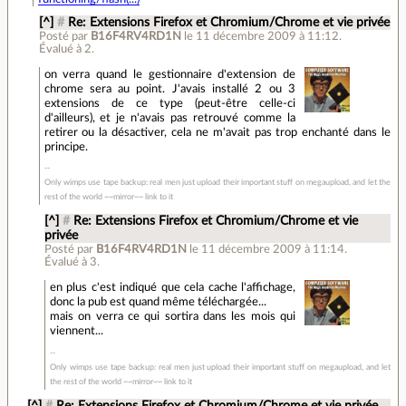
[^]
#
Re: Extensions Firefox et Chromium/Chrome et vie privée
Posté par
B16F4RV4RD1N
le 11 décembre 2009 à 11:12
.
Évalué à
2
.
on verra quand le gestionnaire d'extension de
chrome sera au point. J'avais installé 2 ou 3
extensions de ce type (peut-être celle-ci
d'ailleurs), et je n'avais pas retrouvé comme la
retirer ou la désactiver, cela ne m'avait pas trop enchanté dans le
principe.
Only wimps use tape backup: real men just upload their important stuff on megaupload, and let the
rest of the world ~~mirror~~ link to it
[^]
#
Re: Extensions Firefox et Chromium/Chrome et vie
privée
Posté par
B16F4RV4RD1N
le 11 décembre 2009 à 11:14
.
Évalué à
3
.
en plus c'est indiqué que cela cache l'affichage,
donc la pub est quand même téléchargée...
mais on verra ce qui sortira dans les mois qui
viennent...
Only wimps use tape backup: real men just upload their important stuff on megaupload, and let
the rest of the world ~~mirror~~ link to it
[^]
#
Re: Extensions Firefox et Chromium/Chrome et vie privée