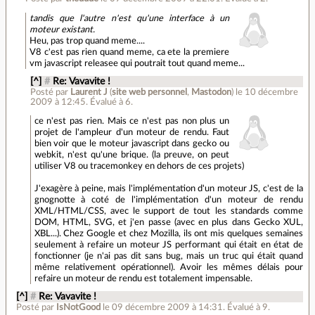
tandis que l'autre n'est qu'une interface à un
moteur existant.
Heu, pas trop quand meme....
V8 c'est pas rien quand meme, ca ete la premiere
vm javascript releasee qui poutrait tout quand meme...
[^]
#
Re: Vavavite !
Posté par
Laurent J
(
site web personnel
,
Mastodon
)
le 10 décembre
2009 à 12:45
.
Évalué à
6
.
ce n'est pas rien. Mais ce n'est pas non plus un
projet de l'ampleur d'un moteur de rendu. Faut
bien voir que le moteur javascript dans gecko ou
webkit, n'est qu'une brique. (la preuve, on peut
utiliser V8 ou tracemonkey en dehors de ces projets)
J'exagère à peine, mais l'implémentation d'un moteur JS, c'est de la
gnognotte à coté de l'implémentation d'un moteur de rendu
XML/HTML/CSS, avec le support de tout les standards comme
DOM, HTML, SVG, et j'en passe (avec en plus dans Gecko XUL,
XBL...). Chez Google et chez Mozilla, ils ont mis quelques semaines
seulement à refaire un moteur JS performant qui était en état de
fonctionner (je n'ai pas dit sans bug, mais un truc qui était quand
même relativement opérationnel). Avoir les mêmes délais pour
refaire un moteur de rendu est totalement impensable.
[^]
#
Re: Vavavite !
Posté par
IsNotGood
le 09 décembre 2009 à 14:31
.
Évalué à
9
.