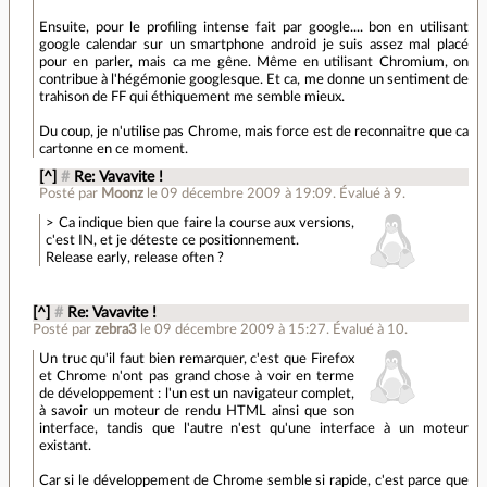
Ensuite, pour le profiling intense fait par google.... bon en utilisant
google calendar sur un smartphone android je suis assez mal placé
pour en parler, mais ca me gêne. Même en utilisant Chromium, on
contribue à l'hégémonie googlesque. Et ca, me donne un sentiment de
trahison de FF qui éthiquement me semble mieux.
Du coup, je n'utilise pas Chrome, mais force est de reconnaitre que ca
cartonne en ce moment.
[^]
#
Re: Vavavite !
Posté par
Moonz
le 09 décembre 2009 à 19:09
.
Évalué à
9
.
> Ca indique bien que faire la course aux versions,
c'est IN, et je déteste ce positionnement.
Release early, release often ?
[^]
#
Re: Vavavite !
Posté par
zebra3
le 09 décembre 2009 à 15:27
.
Évalué à
10
.
Un truc qu'il faut bien remarquer, c'est que Firefox
et Chrome n'ont pas grand chose à voir en terme
de développement : l'un est un navigateur complet,
à savoir un moteur de rendu HTML ainsi que son
interface, tandis que l'autre n'est qu'une interface à un moteur
existant.
Car si le développement de Chrome semble si rapide, c'est parce que