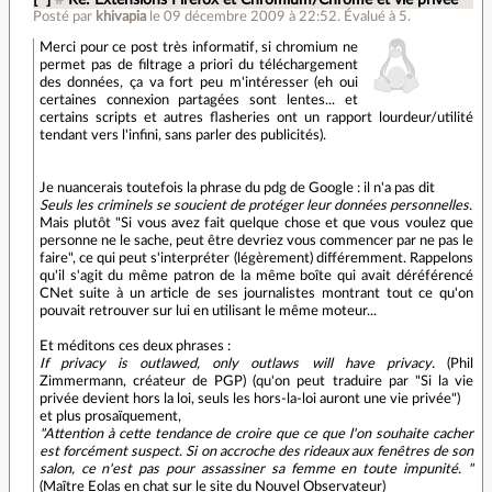
Posté par
khivapia
le 09 décembre 2009 à 22:52
.
Évalué à
5
.
Merci pour ce post très informatif, si chromium ne
permet pas de filtrage a priori du téléchargement
des données, ça va fort peu m'intéresser (eh oui
certaines connexion partagées sont lentes... et
certains scripts et autres flasheries ont un rapport lourdeur/utilité
tendant vers l'infini, sans parler des publicités).
Je nuancerais toutefois la phrase du pdg de Google : il n'a pas dit
Seuls les criminels se soucient de protéger leur données personnelles.
Mais plutôt "Si vous avez fait quelque chose et que vous voulez que
personne ne le sache, peut être devriez vous commencer par ne pas le
faire", ce qui peut s'interpréter (légèrement) différemment. Rappelons
qu'il s'agit du même patron de la même boîte qui avait déréférencé
CNet suite à un article de ses journalistes montrant tout ce qu'on
pouvait retrouver sur lui en utilisant le même moteur...
Et méditons ces deux phrases :
If privacy is outlawed, only outlaws will have privacy.
(Phil
Zimmermann, créateur de PGP) (qu'on peut traduire par "Si la vie
privée devient hors la loi, seuls les hors-la-loi auront une vie privée")
et plus prosaïquement,
"Attention à cette tendance de croire que ce que l'on souhaite cacher
est forcément suspect. Si on accroche des rideaux aux fenêtres de son
salon, ce n'est pas pour assassiner sa femme en toute impunité. "
(Maître Eolas en chat sur le site du Nouvel Observateur)