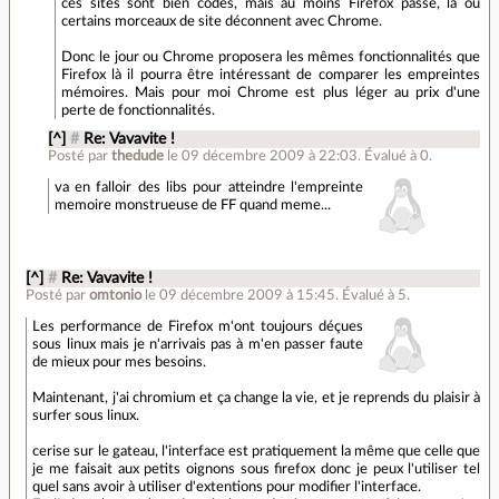
ces sites sont bien codés, mais au moins Firefox passe, là ou
certains morceaux de site déconnent avec Chrome.
Donc le jour ou Chrome proposera les mêmes fonctionnalités que
Firefox là il pourra être intéressant de comparer les empreintes
mémoires. Mais pour moi Chrome est plus léger au prix d'une
perte de fonctionnalités.
[^]
#
Re: Vavavite !
Posté par
thedude
le 09 décembre 2009 à 22:03
.
Évalué à
0
.
va en falloir des libs pour atteindre l'empreinte
memoire monstrueuse de FF quand meme...
[^]
#
Re: Vavavite !
Posté par
omtonio
le 09 décembre 2009 à 15:45
.
Évalué à
5
.
Les performance de Firefox m'ont toujours déçues
sous linux mais je n'arrivais pas à m'en passer faute
de mieux pour mes besoins.
Maintenant, j'ai chromium et ça change la vie, et je reprends du plaisir à
surfer sous linux.
cerise sur le gateau, l'interface est pratiquement la même que celle que
je me faisait aux petits oignons sous firefox donc je peux l'utiliser tel
quel sans avoir à utiliser d'extentions pour modifier l'interface.