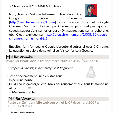
> Chrome c'est *VRAIMENT* libre ?
Non, chrome n'est pas totalement libre. Par contre,
Google publie chromium
[
http://dev.chromium.org/Home
] sous licence libre, et Google
Chrome n'est rien d'autre que Chromium plus quelques ajouts :
codecs, suggestions sur les erreurs 404, suggestions sur la recherche,
etc. C'est expliqué sur
http://blog.chromium.org/2008/10/google-
chrome-chromium-and-(...)
.
Ensuite, rien n'empêche Google d'ajouter d'autres choses à Chrome.
La question est alors de savoir si tu fais confiance à Google.
[^]
#
Re: Vavavite !
Posté par
IsNotGood
le 09 décembre 2009 à 14:35
.
Évalué à
10
.
Comparé à Firefox, le démarrage est fulgurant.
C'est principalement linké en statisque ...
Un peu une honte.
Oui, du coup ça charge vite. Mais heureusement que tout le monde ne
fait ça !!!!!!!!!!!!!!
38 Mo l'exécutable !
[^]
#
Re: Vavavite !
Posté par
Zenitram
(
site web personnel
)
le 09 décembre 2009 à
15:33
.
Évalué à
1
.