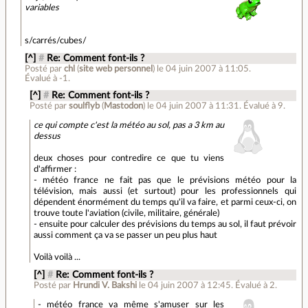
variables
s/carrés/cubes/
[^]
#
Re: Comment font-ils ?
Posté par
chl
(
site web personnel
)
le 04 juin 2007 à 11:05
.
Évalué à
-1
.
[^]
#
Re: Comment font-ils ?
Posté par
soulflyb
(
Mastodon
)
le 04 juin 2007 à 11:31
.
Évalué à
9
.
ce qui compte c'est la météo au sol, pas a 3 km au
dessus
deux choses pour contredire ce que tu viens
d'affirmer :
- météo france ne fait pas que le prévisions météo pour la
télévision, mais aussi (et surtout) pour les professionnels qui
dépendent énormément du temps qu'il va faire, et parmi ceux-ci, on
trouve toute l'aviation (civile, militaire, générale)
- ensuite pour calculer des prévisions du temps au sol, il faut prévoir
aussi comment ça va se passer un peu plus haut
Voilà voilà ...
[^]
#
Re: Comment font-ils ?
Posté par
Hrundi V. Bakshi
le 04 juin 2007 à 12:45
.
Évalué à
2
.
- météo france va même s'amuser sur les