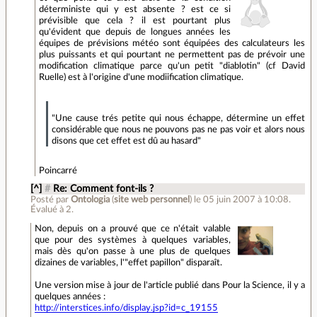
déterministe qui y est absente ? est ce si
prévisible que cela ? il est pourtant plus
qu'évident que depuis de longues années les
équipes de prévisions météo sont équipées des calculateurs les
plus puissants et qui pourtant ne permettent pas de prévoir une
modification climatique parce qu'un petit "diablotin" (cf David
Ruelle) est à l'origine d'une modiification climatique.
"Une cause trés petite qui nous échappe, détermine un effet
considérable que nous ne pouvons pas ne pas voir et alors nous
disons que cet effet est dû au hasard"
Poincarré
[^]
#
Re: Comment font-ils ?
Posté par
Ontologia
(
site web personnel
)
le 05 juin 2007 à 10:08
.
Évalué à
2
.
Non, depuis on a prouvé que ce n'était valable
que pour des systèmes à quelques variables,
mais dès qu'on passe à une plus de quelques
dizaines de variables, l'"effet papillon" disparaît.
Une version mise à jour de l'article publié dans Pour la Science, il y a
quelques années :
http://interstices.info/display.jsp?id=c_19155