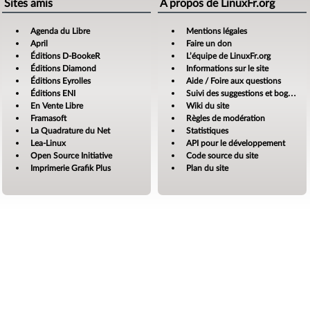
Sites amis
À propos de LinuxFr.org
Agenda du Libre
Mentions légales
April
Faire un don
Éditions D-BookeR
L’équipe de LinuxFr.org
Éditions Diamond
Informations sur le site
Éditions Eyrolles
Aide / Foire aux questions
Éditions ENI
Suivi des suggestions et bogues
En Vente Libre
Wiki du site
Framasoft
Règles de modération
La Quadrature du Net
Statistiques
Lea-Linux
API pour le développement
Open Source Initiative
Code source du site
Imprimerie Grafik Plus
Plan du site