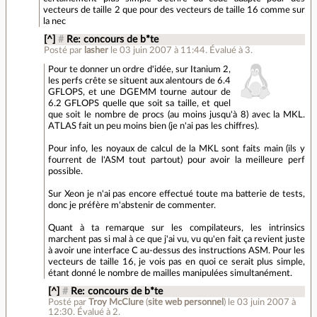
vecteurs de taille 2 que pour des vecteurs de taille 16 comme sur
la nec
[^]
#
Re: concours de b*te
Posté par
lasher
le 03 juin 2007 à 11:44
.
Évalué à
3
.
Pour te donner un ordre d'idée, sur Itanium 2,
les perfs crête se situent aux alentours de 6.4
GFLOPS, et une DGEMM tourne autour de
6.2 GFLOPS quelle que soit sa taille, et quel
que soit le nombre de procs (au moins jusqu'à 8) avec la MKL.
ATLAS fait un peu moins bien (je n'ai pas les chiffres).
Pour info, les noyaux de calcul de la MKL sont faits main (ils y
fourrent de l'ASM tout partout) pour avoir la meilleure perf
possible.
Sur Xeon je n'ai pas encore effectué toute ma batterie de tests,
donc je préfère m'abstenir de commenter.
Quant à ta remarque sur les compilateurs, les intrinsics
marchent pas si mal à ce que j'ai vu, vu qu'en fait ça revient juste
à avoir une interface C au-dessus des instructions ASM. Pour les
vecteurs de taille 16, je vois pas en quoi ce serait plus simple,
étant donné le nombre de mailles manipulées simultanément.
[^]
#
Re: concours de b*te
Posté par
Troy McClure
(
site web personnel
)
le 03 juin 2007 à
12:30
.
Évalué à
2
.