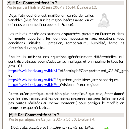
[^]
#
Re: Comment font-ils ?
Posté par
Ju Hash
le 02 juin 2007 à 15:44
.
Évalué à
10
.
Déjà, l'atmosphère est maillée en carrés de tailles
variables (plus fine sur les région intéressante, en ce
qui nous concerne, l'europe et la France).
Les relevés météo des stations dispatchées partout en France et dans
le monde apportent les données nécessaires aux équations (des
conditions initiales) : pression, température, humidité, force et
direction du vent, etc...
Ensuite ils utilisent des équations (généralement différentielles) qui
sont discrétisées pour s'adapter au maillage, et on mouline le tout (en
gros). Cf
http://fr.wikipedia.org/wiki/M
étéorologie#Comportement_.C3.A0_gran
et
http://fr.wikipedia.org/wiki/
Équations_primitives_atmosphériques
http://fr.wikipedia.org/wiki/Pr
évision_météorologique
Reste, qu'en pratique, c'est bien plus compliqué que cela, étant donné
que les algo réinjectent les dernières mesures réalisées (elles ne sont
pas toutes réalisées au même moment..) pour corriger le modèle en
temps presque réel, etc...
[^]
#
Re: Comment font-ils ?
Posté par
abgech
le 02 juin 2007 à 16:33
.
Évalué à
4
.
Déjà, l'atmosphère est maillée en carrés de tailles