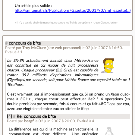
Un article plus solide :
http://smf.emath.fr/Publications/Gazette/2001/90/smf_gazette(...)
« Il n’y a pas de choix démocratiques contre les Traités européens » - Jean-Claude Junker
#
concours de b*te
Posté par
Troy McClure
(
site web personnel
)
le 02 juin 2007 à 16:50
.
Évalué à
1
.
Le SX-8R actuellement installé chez Météo-France
est constitué de 32 n½uds de huit processeurs
chacun. Chaque processeur (2,2 GHz) est capable de
traiter 35,2 milliards d’opérations informatiques
(Gigaflops) par seconde, soit pour Météo-France une capacité totale de 1
Téraflops.
C'est vraiment pas si impressionnant que ça. Si on prend un Xeon quad-
core à 3GHz , chaque coeur peut effectuer 3e9 * 4 operations (en
double precision) par seconde, fois 4 coeurs et ça fait 48GFlops par cpu,
avec une vingtaine d'entre eux on atteint le tflop
[^]
#
Re: concours de b*te
Posté par
beagf
le 02 juin 2007 à 20:00
.
Évalué à
4
.
La différence est qu'ici la machine est vectorielle, la
comparaison est donc délicate... Une opération