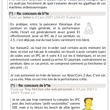
n'y avait pas forcément de quoi s'extasier devant les gigaflops de ces
machines ordinosauresques
[^]
#
Re: concours de b*te
Posté par
lasher
le 03 juin 2007 à 04:43
.
Évalué à
3
.
En pratique, entre la puissance théorique d'un
pentium en règle générale, et la performance
réelle, l'écart est généralement assez grand. Et
effectivement, avoir un IPC de 2 sur pentium, ou
2.5, c'est déjà pas mal du tout (voire carrément très bien).
Sur Itanium2, où tout est in-order sauf certains accès mémoire (et
donc où tout est fait par le compilo), on réussit à avoir certains types
de codes avec un IPC de 4 voire 4.5 sur les 6 théoriques, et on est
extrêmement content quand ça arrive. Et pourtant, contrairement au
pentium, dans ce cas précis, on comprend comment ça fonctionne (à
peu près ;-) ).
Je suis justement en train de bosser sur Xeon/Core 2 duo. C'est sûr,
ça va vite. Mais on est très loin de la performance crête.
[^]
#
Re: concours de b*te
Posté par
Troy McClure
(
site web personnel
)
le 03 juin 2007 à
10:09
.
Évalué à
2
.
Je ne sais pas trop comment tu comptes les IPC
avec des instructions "petit-vectorielles" comme
SSE, mais si tu lances les bench de atlas (genre