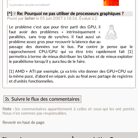
"La première sécurité est la liberté"
[^]
#
Re: Pourquoi ne pas utiliser de processeurs graphiques ?
Posté par
lasher
le 05 juin 2007 à 18:56
.
Évalué à
2
.
Le problème c'est que pour tirer parti des GPU, il
faut avoir des problèmes « intrinsèquement »
parallèles, sans trop de synchro. Il faut aussi un
problème assez gros pour recouvrir la latence due au
passage des données sur le bus. Par contre je pense que le
rapprochement CPU/GPU qui va être très rapidement fait [1]
permettra à terme de mieux distribuer les tâches et de mieux exploiter
le parallélisme lorsqu'il y aura lieu de le faire.
[1] AMD + ATI par exemple, ça va très vite donner des GPU+CPU sur
la même puce, d'abord en séparé, puis au final avec partage de registres
et d'unités fonctionnelles.
Suivre le flux des commentaires
Note :
les commentaires appartiennent à celles et ceux qui les ont postés.
Nous n’en sommes pas responsables.
Revenir en haut de page