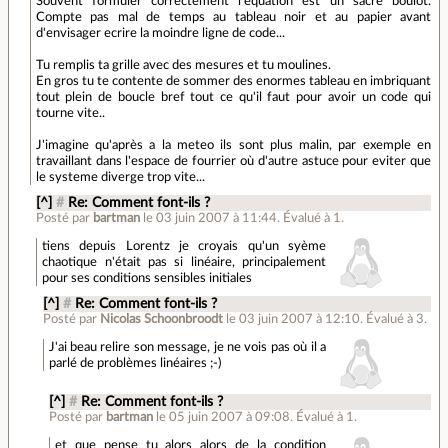
Souvent formuler correctement l'équation est un sacré boulot.
Compte pas mal de temps au tableau noir et au papier avant
d'envisager ecrire la moindre ligne de code...
Tu remplis ta grille avec des mesures et tu moulines.
En gros tu te contente de sommer des enormes tableau en imbriquant
tout plein de boucle bref tout ce qu'il faut pour avoir un code qui
tourne vite..
J'imagine qu'après a la meteo ils sont plus malin, par exemple en
travaillant dans l'espace de fourrier où d'autre astuce pour eviter que
le systeme diverge trop vite...
[^]
#
Re: Comment font-ils ?
Posté par
bartman
le 03 juin 2007 à 11:44
.
Évalué à
1
.
tiens depuis Lorentz je croyais qu'un syème
chaotique n'était pas si linéaire, principalement
pour ses conditions sensibles initiales
[^]
#
Re: Comment font-ils ?
Posté par
Nicolas Schoonbroodt
le 03 juin 2007 à 12:10
.
Évalué à
3
.
J'ai beau relire son message, je ne vois pas où il a
parlé de problèmes linéaires ;-)
[^]
#
Re: Comment font-ils ?
Posté par
bartman
le 05 juin 2007 à 09:08
.
Évalué à
1
.
et que pense tu alors alors de la condition