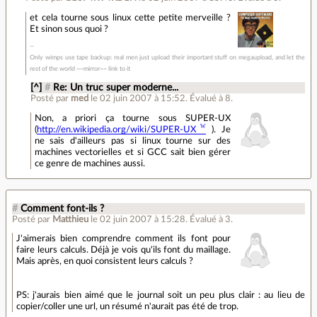
et cela tourne sous linux cette petite merveille ?
Et sinon sous quoi ?
Only wimps use tape backup: real men just upload their important stuff on megaupload, and let the
rest of the world ~~mirror~~ link to it
[^]
#
Re: Un truc super moderne...
Posté par
med
le 02 juin 2007 à 15:52
.
Évalué à
8
.
Non, a priori ça tourne sous SUPER-UX
(
http://en.wikipedia.org/wiki/SUPER-UX
). Je
ne sais d'ailleurs pas si linux tourne sur des
machines vectorielles et si GCC sait bien gérer
ce genre de machines aussi.
#
Comment font-ils ?
Posté par
Matthieu
le 02 juin 2007 à 15:28
.
Évalué à
3
.
J'aimerais bien comprendre comment ils font pour
faire leurs calculs. Déjà je vois qu'ils font du maillage.
Mais après, en quoi consistent leurs calculs ?
PS: j'aurais bien aimé que le journal soit un peu plus clair : au lieu de
copier/coller une url, un résumé n'aurait pas été de trop.