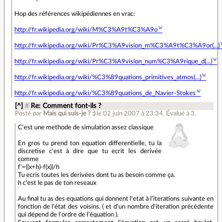
Hop des références wikipédiennes en vrac:
http://fr.wikipedia.org/wiki/M%C3%A9t%C3%A9o
http://fr.wikipedia.org/wiki/Pr%C3%A9vision_m%C3%A9t%C3%A9or(...)
http://fr.wikipedia.org/wiki/Pr%C3%A9vision_num%C3%A9rique_d(...)
http://fr.wikipedia.org/wiki/%C3%89quations_primitives_atmos(...)
http://fr.wikipedia.org/wiki/%C3%89quations_de_Navier-Stokes
[^]
#
Re: Comment font-ils ?
Posté par
Mais qui suis-je ? :)
le 02 juin 2007 à 23:34
.
Évalué à
3
.
C'est une methode de simulation assez classique
En gros tu prend ton equation differentielle, tu la
discretise c'est à dire que tu ecrit les derivée
comme
f'=((x+h)-f(x))/h
Tu ecris toutes les derivées dont tu as besoin comme ça.
h c'est le pas de ton reseaux
Au final tu as des equations qui donnent l'etat à l'iterations suivante en
fonction de l'état des voisins. ( et d'un nombre d'iteration précédente
qui dépend de l'ordre de l'équation ).