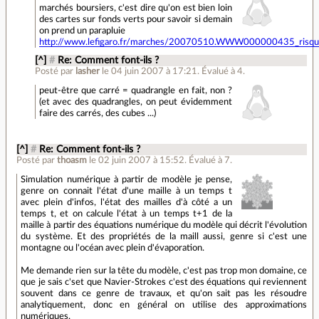
marchés boursiers, c'est dire qu'on est bien loin
des cartes sur fonds verts pour savoir si demain
on prend un parapluie
http://www.lefigaro.fr/marches/20070510.WWW000000435_risque_
[^]
#
Re: Comment font-ils ?
Posté par
lasher
le 04 juin 2007 à 17:21
.
Évalué à
4
.
peut-être que carré = quadrangle en fait, non ?
(et avec des quadrangles, on peut évidemment
faire des carrés, des cubes ...)
[^]
#
Re: Comment font-ils ?
Posté par
thoasm
le 02 juin 2007 à 15:52
.
Évalué à
7
.
Simulation numérique à partir de modèle je pense,
genre on connait l'état d'une maille à un temps t
avec plein d'infos, l'état des mailles d'à côté a un
temps t, et on calcule l'état à un temps t+1 de la
maille à partir des équations numérique du modèle qui décrit l'évolution
du système. Et des propriétés de la maill aussi, genre si c'est une
montagne ou l'océan avec plein d'évaporation.
Me demande rien sur la tête du modèle, c'est pas trop mon domaine, ce
que je sais c'set que Navier-Strokes c'est des équations qui reviennent
souvent dans ce genre de travaux, et qu'on sait pas les résoudre
analytiquement, donc en général on utilise des approximations
numériques.