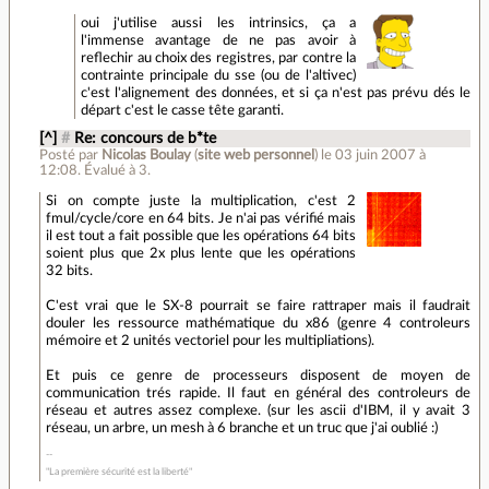
oui j'utilise aussi les intrinsics, ça a
l'immense avantage de ne pas avoir à
reflechir au choix des registres, par contre la
contrainte principale du sse (ou de l'altivec)
c'est l'alignement des données, et si ça n'est pas prévu dés le
départ c'est le casse tête garanti.
[^]
#
Re: concours de b*te
Posté par
Nicolas Boulay
(
site web personnel
)
le 03 juin 2007 à
12:08
.
Évalué à
3
.
Si on compte juste la multiplication, c'est 2
fmul/cycle/core en 64 bits. Je n'ai pas vérifié mais
il est tout a fait possible que les opérations 64 bits
soient plus que 2x plus lente que les opérations
32 bits.
C'est vrai que le SX-8 pourrait se faire rattraper mais il faudrait
douler les ressource mathématique du x86 (genre 4 controleurs
mémoire et 2 unités vectoriel pour les multipliations).
Et puis ce genre de processeurs disposent de moyen de
communication trés rapide. Il faut en général des controleurs de
réseau et autres assez complexe. (sur les ascii d'IBM, il y avait 3
réseau, un arbre, un mesh à 6 branche et un truc que j'ai oublié :)
"La première sécurité est la liberté"