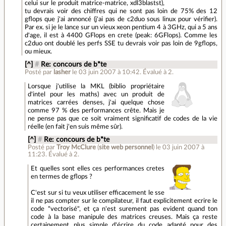
celui sur le produit matrice-matrice, xdl3blastst),
tu devrais voir des chiffres qui ne sont pas loin de 75% des 12
gflops que j'ai annoncé (j'ai pas de c2duo sous linux pour vérifier).
Par ex. si je le lance sur un vieux xeon pentium 4 à 3GHz, qui a 5 ans
d'age, il est à 4400 GFlops en crete (peak: 6GFlops). Comme les
c2duo ont doublé les perfs SSE tu devrais voir pas loin de 9gflops,
ou mieux.
[^]
#
Re: concours de b*te
Posté par
lasher
le 03 juin 2007 à 10:42
.
Évalué à
2
.
Lorsque j'utilise la MKL (biblio propriétaire
d'intel pour les maths) avec un produit de
matrices carrées denses, j'ai quelque chose
comme 97 % des performances crête. Mais je
ne pense pas que ce soit vraiment significatif de codes de la vie
réelle (en fait j'en suis même sûr).
[^]
#
Re: concours de b*te
Posté par
Troy McClure
(
site web personnel
)
le 03 juin 2007 à
11:23
.
Évalué à
2
.
Et quelles sont elles ces performances cretes
en termes de gflops ?
C'est sur si tu veux utiliser efficacement le sse
il ne pas compter sur le compilateur, il faut explicitement ecrire le
code "vectorisé", et ça n'est surement pas evident quand ton
code à la base manipule des matrices creuses. Mais ça reste
certainement plus simple d'écrire du code adapté pour des