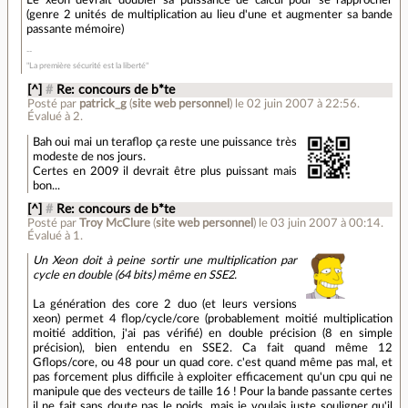
Le xeon devrait doubler sa puissance de calcul pour se rapprocher
(genre 2 unités de multiplication au lieu d'une et augmenter sa bande
passante mémoire)
"La première sécurité est la liberté"
[^]
#
Re: concours de b*te
Posté par
patrick_g
(
site web personnel
)
le 02 juin 2007 à 22:56
.
Évalué à
2
.
Bah oui mai un teraflop ça reste une puissance très
modeste de nos jours.
Certes en 2009 il devrait être plus puissant mais
bon...
[^]
#
Re: concours de b*te
Posté par
Troy McClure
(
site web personnel
)
le 03 juin 2007 à 00:14
.
Évalué à
1
.
Un Xeon doit à peine sortir une multiplication par
cycle en double (64 bits) même en SSE2.
La génération des core 2 duo (et leurs versions
xeon) permet 4 flop/cycle/core (probablement moitié multiplication
moitié addition, j'ai pas vérifié) en double précision (8 en simple
précision), bien entendu en SSE2. Ca fait quand même 12
Gflops/core, ou 48 pour un quad core. c'est quand même pas mal, et
pas forcement plus difficile à exploiter efficacement qu'un cpu qui ne
manipule que des vecteurs de taille 16 ! Pour la bande passante certes
il ne fait sans doute pas le poids, mais je voulais juste souligner qu'il