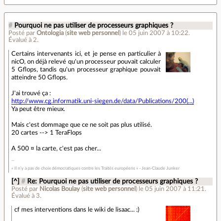
#
Pourquoi ne pas utiliser de processeurs graphiques ?
Posté par
Ontologia
(
site web personnel
)
le 05 juin 2007 à 10:22
.
Évalué à
2
.
Certains intervenants ici, et je pense en particulier à
nicO, on déjà relevé qu'un processeur pouvait calculer
5 Gflops, tandis qu'un processeur graphique pouvait
atteindre 50 Gflops.
J'ai trouvé ça :
http://www.cg.informatik.uni-siegen.de/data/Publications/200(...)
Ya peut être mieux.
Mais c'est dommage que ce ne soit pas plus utilisé.
20 cartes --> 1 TeraFlops
A 500 ¤ la carte, c'est pas cher...
« Il n’y a pas de choix démocratiques contre les Traités européens » - Jean-Claude Junker
[^]
#
Re: Pourquoi ne pas utiliser de processeurs graphiques ?
Posté par
Nicolas Boulay
(
site web personnel
)
le 05 juin 2007 à 11:21
.
Évalué à
3
.
cf mes interventions dans le wiki de lisaac... :)