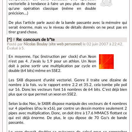
vectorielle à tendance à faire un peu plus de chose
qu'une opération classique (même en double
précision....)
De plus l'article parle aussi de la bande passante avec la mémoire qui
serait énorme, mais vu le niveau de détails donnés on ne peut pas en
tirer grand chose.
[^]
#
Re: concours de b*te
Posté par
Nicolas Boulay
(
site web personnel
)
le 02 juin 2007 à 22:42
.
Évalué à
5
.
En moyenne, l'ipc (instruction per clock) d'un Xeon
n'est pas 4. J'avais lu 1.9 pour un athlon. Un Xeon
doit à peine sortir une multiplication par cycle en
double (64 bits) même en SSE2.
Les SX8 disposent d'unité vectoriel. Genre il traite une dizaine de
nombre à la fois. vu le rapport entre 2.2 et 35.2, cela tombe pile poil
sur 16. Donc les vecteurs font 16 nombres de 64 bits. C'est déjà bien
plus que ce que permet un xeon en SSE2.
Selon la doc Nec, le SX8R dispose manipule des vecteurs de 4 nombres
sur 4 pipelines (d'ou le x16), par contre un dessin montre seulement 2
pipes avec multiplication. Donc, on doit être à 17.6 MMACS flottant ce
qui est déjà énorme. De plus, le cpu dipose de 70 Go/s de bande
passante.