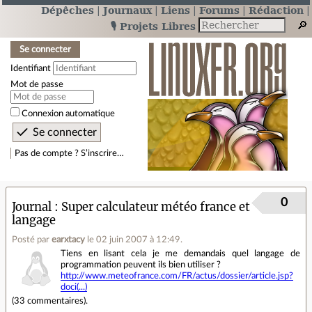
Dépêches
Journaux
Liens
Forums
Rédaction
🎙️ Projets Libres
Se connecter
Identifiant
Mot de passe
Connexion automatique
Pas de compte ? S’inscrire…
0
Journal
Super calculateur météo france et
langage
Posté par
earxtacy
le 02 juin 2007 à 12:49
.
Tiens en lisant cela je me demandais quel langage de
programmation peuvent ils bien utiliser ?
http://www.meteofrance.com/FR/actus/dossier/article.jsp?
doci(...)
(
33 commentaires
).