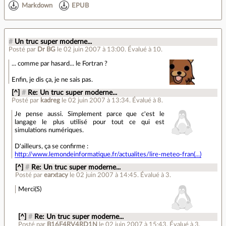
Markdown
EPUB
#
Un truc super moderne...
Posté par
Dr BG
le 02 juin 2007 à 13:00
.
Évalué à
10
.
... comme par hasard... le Fortran ?
Enfin, je dis ça, je ne sais pas.
[^]
#
Re: Un truc super moderne...
Posté par
kadreg
le 02 juin 2007 à 13:34
.
Évalué à
8
.
Je pense aussi. Simplement parce que c'est le
langage le plus utilisé pour tout ce qui est
simulations numériques.
D'ailleurs, ça se confirme :
http://www.lemondeinformatique.fr/actualites/lire-meteo-fran(...)
[^]
#
Re: Un truc super moderne...
Posté par
earxtacy
le 02 juin 2007 à 14:45
.
Évalué à
3
.
Merci(S)
[^]
#
Re: Un truc super moderne...
Posté par
B16F4RV4RD1N
le 02 juin 2007 à 15:43
.
Évalué à
3
.