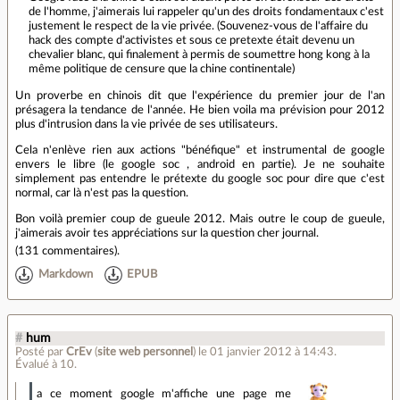
de l'homme, j'aimerais lui rappeler qu'un des droits fondamentaux c'est
justement le respect de la vie privée. (Souvenez-vous de l'affaire du
hack des compte d'activistes et sous ce pretexte était devenu un
chevalier blanc, qui finalement à permis de soumettre hong kong à la
même politique de censure que la chine continentale)
Un proverbe en chinois dit que l'expérience du premier jour de l'an
présagera la tendance de l'année. He bien voila ma prévision pour 2012
plus d'intrusion dans la vie privée de ses utilisateurs.
Cela n'enlève rien aux actions "bénéfique" et instrumental de google
envers le libre (le google soc , android en partie). Je ne souhaite
simplement pas entendre le prétexte du google soc pour dire que c'est
normal, car là n'est pas la question.
Bon voilà premier coup de gueule 2012. Mais outre le coup de gueule,
j'aimerais avoir tes appréciations sur la question cher journal.
(
131 commentaires
).
Markdown
EPUB
#
hum
Posté par
CrEv
(
site web personnel
)
le 01 janvier 2012 à 14:43
.
Évalué à
10
.
a ce moment google m'affiche une page me