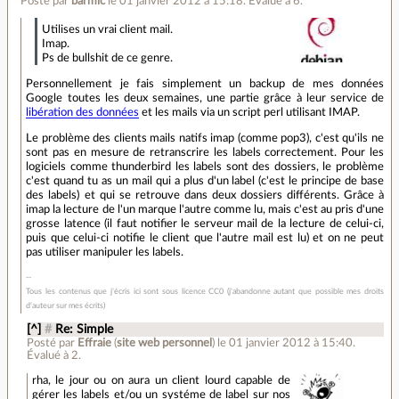
Posté par
barmic
le 01 janvier 2012 à 15:18
.
Évalué à
6
.
Utilises un vrai client mail.
Imap.
Ps de bullshit de ce genre.
Personnellement je fais simplement un backup de mes données
Google toutes les deux semaines, une partie grâce à leur service de
libération des données
et les mails via un script perl utilisant IMAP.
Le problème des clients mails natifs imap (comme pop3), c'est qu'ils ne
sont pas en mesure de retranscrire les labels correctement. Pour les
logiciels comme thunderbird les labels sont des dossiers, le problème
c'est quand tu as un mail qui a plus d'un label (c'est le principe de base
des labels) et qui se retrouve dans deux dossiers différents. Grâce à
imap la lecture de l'un marque l'autre comme lu, mais c'est au pris d'une
grosse latence (il faut notifier le serveur mail de la lecture de celui-ci,
puis que celui-ci notifie le client que l'autre mail est lu) et on ne peut
pas utiliser manipuler les labels.
Tous les contenus que j'écris ici sont sous licence CC0 (j'abandonne autant que possible mes droits
d'auteur sur mes écrits)
[^]
#
Re: Simple
Posté par
Effraie
(
site web personnel
)
le 01 janvier 2012 à 15:40
.
Évalué à
2
.
rha, le jour ou on aura un client lourd capable de
gérer les labels et/ou un systéme de label sur nos