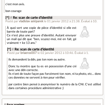
c'est mon avis.
bon courage
[^]
#
Re: scan de carte d'identité
Posté par
vladislav askiparek
le 01 janvier 2012 à 21:38
.
Évalué à
10
.
À quoi sert une copie de pièce d'identité si elle est
barrée de toute part?
Ce n'est plus une preuve d'identité. Autant envoyer
un mail qui dit que "ben, scuzez-moi, mé en fait, gé
vraiment + ke 13 ans."
[^]
#
Re: scan de carte d'identité
Posté par
briaeros007
le 02 janvier 2012 à 10:46
.
Évalué à
1
.
ils demandent la ddn, pas ton nom ou autre.
Donc tu montre que tu es en possession d'une cni
avec une ddn correcte.
Ils n'ont de toute façon pas forcément ton nom, ni ta photo, etc... donc
ces données ne servent à rien pour vérifier.
par contre bien pensé à anonymiser le numéro de la CNI. C'est utilisé
dans certaines procédure administrative ;)
#
faux papiers