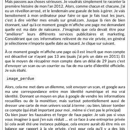
Mais passons aux choses sérieuses. Je voudrais simplement te raconter la
première histoire de mon l'an 2012. Alors, comme chacun et chacune, j'ai
eu un réveillon arrosé, et le lendemain une gueule de bois à gérer. Je vais
benoitement à mon ordinateur pour faire ce que je fais tout les jours,
c'est à dire vérifier mes emails sur gmail.com. Jusque là rien de bien
étonnant, sauf qu'à ce moment google m'affiche une page me demandant
quelle est ma date de naissance. J'imaginais que cela devait être pour
"améliorer" leurs différents services publicitaires et marketing.
Considérant que ces informations relèvent de ma vie privée, en général
je sélectionne n'importe quelle date au hasard. Je clique sur suivant.
À ce moment google m'affiche une page où il est inscrit que mon compte
est désactivé car n'ayant pas 13 ans (ouais j'ai pris un date en 2011). Et
que le moyen de récupérer mon compte dans un délai de 29 jours c'est
d'envoyer un scan ou un courrier ou fax de ma carte d'identité officielle.
Je suis ébahi.
image_perdue
Alors, cela me met dans un dilemme, soit envoyer un scan, et google aura
ma une correspondance entre mon identité numérique et ma vrai
identité. Donnant un moyen en plus à google de vendre les informations
recueillies ou de la monétiser, mais surtout potentiellement aussi de
dresser une carte de mon univers social à terme ; ou bien, laisser tomber
ce compte (qui était important pour moi , même si c'est pas le principal)
Ou bien jouer les faussaires et forger de faux papier. Je sais pas si vous
vous imaginer à quoi j'en suis réduit … et ce face à une entreprise privée
(si cela avait été une instance publique, cela encore aurait dû être mis en
balance par rapport à la vie privée, c'est pour cela qu'il y a des lois