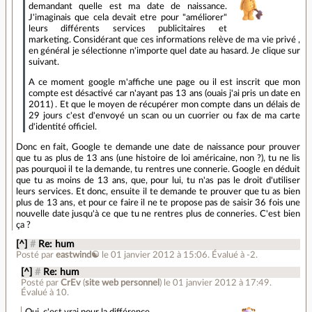
demandant quelle est ma date de naissance.
J'imaginais que cela devait etre pour "améliorer"
leurs différents services publicitaires et
marketing. Considérant que ces informations relève de ma vie privé ,
en général je sélectionne n'importe quel date au hasard. Je clique sur
suivant.
A ce moment google m'affiche une page ou il est inscrit que mon
compte est désactivé car n'ayant pas 13 ans (ouais j'ai pris un date en
2011) . Et que le moyen de récupérer mon compte dans un délais de
29 jours c'est d'envoyé un scan ou un cuorrier ou fax de ma carte
d'identité officiel.
Donc en fait, Google te demande une date de naissance pour prouver
que tu as plus de 13 ans (une histoire de loi américaine, non ?), tu ne lis
pas pourquoi il te la demande, tu rentres une connerie. Google en déduit
que tu as moins de 13 ans, que, pour lui, tu n'as pas le droit d'utiliser
leurs services. Et donc, ensuite il te demande te prouver que tu as bien
plus de 13 ans, et pour ce faire il ne te propose pas de saisir 36 fois une
nouvelle date jusqu'à ce que tu ne rentres plus de conneries. C'est bien
ça ?
[^]
#
Re: hum
Posté par
eastwind☯
le 01 janvier 2012 à 15:06
.
Évalué à
-2
.
[^]
#
Re: hum
Posté par
CrEv
(
site web personnel
)
le 01 janvier 2012 à 17:49
.
Évalué à
10
.