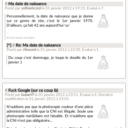
#
Ma date de naissance
Posté par
yellowiscool
le 01 janvier 2012 à 19:15
.
Évalué à
7
.
Personnellement, la date de naissance que je donne
sur ce genre de site, c'est le 1er janvier 1970.
D'ailleurs, ça fait 42 ans aujourd'hui \o/
Envoyé depuis mon lapin.
[^]
#
Re: Ma date de naissance
Posté par
ribwund
le 01 janvier 2012 à 23:30
.
Évalué à
1
.
Du coup c'est dommage, je loupe le doodle du 1er
janvier :)
#
Fuck Google (sur ce coup là)
Posté par
bubar🦥
le 01 janvier 2012 à 23:51
.
Évalué à
4
.
Dernière
modification le 01 janvier 2012 à 23:55.
N'oublions pas que la photocopie couleur d'une pièce
administrative telle que la CNI est illégale. Seule une
photocopie noir&blanc est faisable. Et n'oublions que
la CNI n'est pas obligatoire...