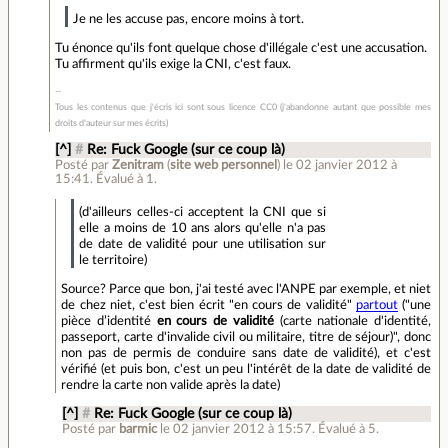
Je ne les accuse pas, encore moins à tort.
Tu énonce qu'ils font quelque chose d'illégale c'est une accusation.
Tu affirment qu'ils exige la CNI, c'est faux.
Tous les contenus que j'écris ici sont sous licence CC0 (j'abandonne autant que possible mes
droits d'auteur sur mes écrits)
[^]
#
Re: Fuck Google (sur ce coup là)
Posté par
Zenitram
(
site web personnel
)
le 02 janvier 2012 à
15:41
.
Évalué à
1
.
(d'ailleurs celles-ci acceptent la CNI que si
elle a moins de 10 ans alors qu'elle n'a pas
de date de validité pour une utilisation sur
le territoire)
Source? Parce que bon, j'ai testé avec l'ANPE par exemple, et niet
de chez niet, c'est bien écrit "en cours de validité"
partout
("une
pièce d’identité
en cours de validité
(carte nationale d'identité,
passeport, carte d'invalide civil ou militaire, titre de séjour)", donc
non pas de permis de conduire sans date de validité), et c'est
vérifié (et puis bon, c'est un peu l'intérêt de la date de validité de
rendre la carte non valide après la date)
[^]
#
Re: Fuck Google (sur ce coup là)
Posté par
barmic
le 02 janvier 2012 à 15:57
.
Évalué à
5
.