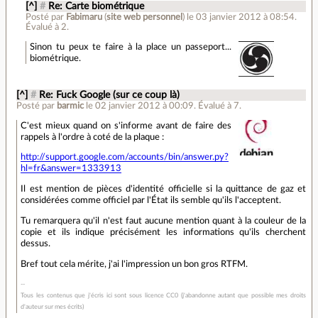
[^]
#
Re: Carte biométrique
Posté par
Fabimaru
(
site web personnel
)
le 03 janvier 2012 à 08:54
.
Évalué à
2
.
Sinon tu peux te faire à la place un passeport...
biométrique.
[^]
#
Re: Fuck Google (sur ce coup là)
Posté par
barmic
le 02 janvier 2012 à 00:09
.
Évalué à
7
.
C'est mieux quand on s'informe avant de faire des
rappels à l'ordre à coté de la plaque :
http://support.google.com/accounts/bin/answer.py?
hl=fr&answer=1333913
Il est mention de pièces d'identité officielle si la quittance de gaz et
considérées comme officiel par l'État ils semble qu'ils l'acceptent.
Tu remarquera qu'il n'est faut aucune mention quant à la couleur de la
copie et ils indique précisément les informations qu'ils cherchent
dessus.
Bref tout cela mérite, j'ai l'impression un bon gros RTFM.
Tous les contenus que j'écris ici sont sous licence CC0 (j'abandonne autant que possible mes droits
d'auteur sur mes écrits)