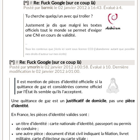
[^]
#
Re: Fuck Google (sur ce coup là)
Posté par
barmic
le 02 janvier 2012 à 16:43
.
Évalué à
4
.
Tu cherche quelqu'un avec qui troller ?
Justement je dis que malgré les textes
officiels tout le monde se permet d'exiger
une CNI en cours de validité.
Tous les contenus que j'écris ici sont sous licence CC0 (j'abandonne autant que possible
mes droits d'auteur sur mes écrits)
[^]
#
Re: Fuck Google (sur ce coup là)
Posté par
ymorin
le 02 janvier 2012 à 00:58
.
Évalué à
10
.
Dernière
modification le 02 janvier 2012 à 01:00.
Il est mention de pièces d'identité officielle si la
quittance de gaz et considérées comme officiel
par l'État ils semble qu'ils l'acceptent.
Une quittance de gaz est un
justificatif de domicile
, pas une
pièce
d'identité
.
En France, les pièces d'identité valides sont :
un titre d'identité : carte nationale d'identité, passeport ou permis
de conduire ;
une autre pièce : document d'état civil indiquant la filiation, livret
militaire, carte d'électeur ou carte vitale ;