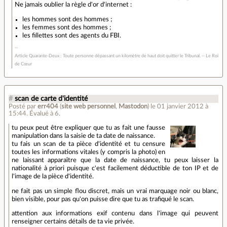
Ne jamais oublier la règle d'or d'internet :
les hommes sont des hommes ;
les femmes sont des hommes ;
les fillettes sont des agents du FBI.
Article Quarante-Deux : Toute personne dépassant un kilomètre de haut doit quitter le Tribunal. -- Le Roi
de Cœur
#
scan de carte d'identité
Posté par
err404
(
site web personnel
,
Mastodon
)
le 01 janvier 2012 à
15:44
.
Évalué à
6
.
tu peux peut être expliquer que tu as fait une fausse
manipulation dans la saisie de ta date de naissance.
tu fais un scan de ta pièce d'identité et tu censure
toutes les informations vitales (y compris la photo) en
ne laissant apparaître que la date de naissance, tu peux laisser la
nationalité à priori puisque c'est facilement déductible de ton IP et de
l'image de la pièce d'identité.
ne fait pas un simple flou discret, mais un vrai marquage noir ou blanc,
bien visible, pour pas qu'on puisse dire que tu as trafiqué le scan.
attention aux informations exif contenu dans l'image qui peuvent
renseigner certains détails de ta vie privée.