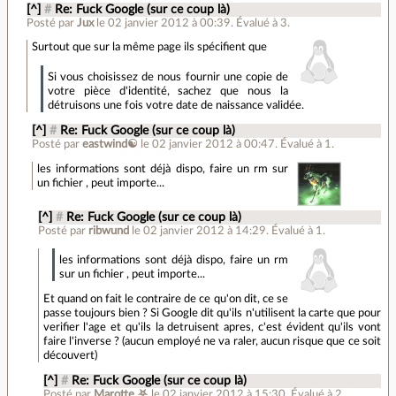
[^]
#
Re: Fuck Google (sur ce coup là)
Posté par
Jux
le 02 janvier 2012 à 00:39
.
Évalué à
3
.
Surtout que sur la même page ils spécifient que
Si vous choisissez de nous fournir une copie de
votre pièce d'identité, sachez que nous la
détruisons une fois votre date de naissance validée.
[^]
#
Re: Fuck Google (sur ce coup là)
Posté par
eastwind☯
le 02 janvier 2012 à 00:47
.
Évalué à
1
.
les informations sont déjà dispo, faire un rm sur
un fichier , peut importe...
[^]
#
Re: Fuck Google (sur ce coup là)
Posté par
ribwund
le 02 janvier 2012 à 14:29
.
Évalué à
1
.
les informations sont déjà dispo, faire un rm
sur un fichier , peut importe...
Et quand on fait le contraire de ce qu'on dit, ce se
passe toujours bien ? Si Google dit qu'ils n'utilisent la carte que pour
verifier l'age et qu'ils la detruisent apres, c'est évident qu'ils vont
faire l'inverse ? (aucun employé ne va raler, aucun risque que ce soit
découvert)
[^]
#
Re: Fuck Google (sur ce coup là)
Posté par
Marotte ⛧
le 02 janvier 2012 à 15:30
.
Évalué à
2
.