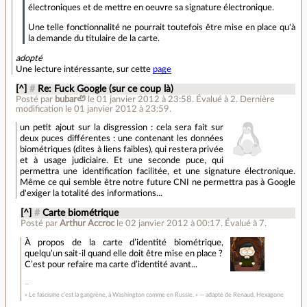
électroniques et de mettre en oeuvre sa signature électronique.
Une telle fonctionnalité ne pourrait toutefois être mise en place qu'à
la demande du titulaire de la carte.
adopté
Une lecture intéressante, sur cette
page
[^]
#
Re: Fuck Google (sur ce coup là)
Posté par
bubar🦥
le 01 janvier 2012 à 23:58
.
Évalué à
2
.
Dernière
modification le 01 janvier 2012 à 23:59.
un petit ajout sur la disgression : cela sera fait sur
deux puces différentes : une contenant les données
biométriques (dites à liens faibles), qui restera privée
et à usage judiciaire. Et une seconde puce, qui
permettra une identification facilitée, et une signature électronique.
Même ce qui semble être notre future CNI ne permettra pas à Google
d'exiger la totalité des informations...
[^]
#
Carte biométrique
Posté par
Arthur Accroc
le 02 janvier 2012 à 00:17
.
Évalué à
7
.
À propos de la carte d’identité biométrique,
quelqu’un sait-il quand elle doit être mise en place ?
C’est pour refaire ma carte d’identité avant...
« Le fascisme c’est la gangrène, à Washington comme en Russie. » — adapté de Renaud, Hexagone