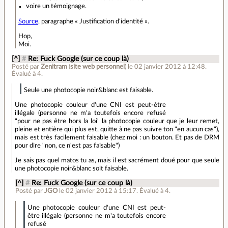
voire un témoignage.
Source
, paragraphe « Justification d'identité ».
Hop,
Moi.
[^]
#
Re: Fuck Google (sur ce coup là)
Posté par
Zenitram
(
site web personnel
)
le 02 janvier 2012 à 12:48
.
Évalué à
4
.
Seule une photocopie noir&blanc est faisable.
Une photocopie couleur d'une CNI est peut-être
illégale (personne ne m'a toutefois encore refusé
"pour ne pas être hors la loi" la photocopie couleur que je leur remet,
pleine et entière qui plus est, quitte à ne pas suivre ton "en aucun cas"),
mais est très facilement faisable (chez moi : un bouton. Et pas de DRM
pour dire "non, ce n'est pas faisable")
Je sais pas quel matos tu as, mais il est sacrément doué pour que seule
une photocopie noir&blanc soit faisable.
[^]
#
Re: Fuck Google (sur ce coup là)
Posté par
JGO
le 02 janvier 2012 à 15:17
.
Évalué à
4
.
Une photocopie couleur d'une CNI est peut-
être illégale (personne ne m'a toutefois encore
refusé