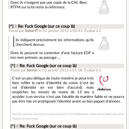
Donc ils n'exigent pas une copie de la CNI. Bien.
RTFM sur la loi reste la référence.
[^]
#
Re: Fuck Google (sur ce coup là)
Posté par
bubar🦥
le 02 janvier 2012 à 00:43
.
Évalué à
2
.
ils indiquent précisément les informations qu'ils
cherchent dessus.
Donc ils peuvent se contenter d'une facture EDF à
ton nom prénom, au passage ...
[^]
#
Re: Fuck Google (sur ce coup là)
Posté par
barmic
le 02 janvier 2012 à 01:18
.
Évalué à
2
.
C'est un peu déliqua de toute manière je peux très
bien refiler la carte d'identité du voisin (c'est du
vol d'identité on est bien d'accord), mais
empêcher les minots de moins de 13 ans à
accéder à un service n'est pas faisable de manière fiable et ne pourra
pas être fais en protégeant l'identité avant un bon paquet d'années.
Tous les contenus que j'écris ici sont sous licence CC0 (j'abandonne autant que possible mes droits
d'auteur sur mes écrits)
[^]
#
Re: Fuck Google (sur ce coup là)