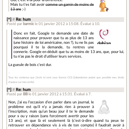
Oui, c'est vrai pour la différence.
Mais tu t'es fait avoir
comme un gamin de moins de
13 ans
;-)
[^]
#
Re: hum
Posté par
barmic
le 01 janvier 2012 à 15:08
.
Évalué à
10
.
Donc en fait, Google te demande une date de
naissance pour prouver que tu as plus de 13 ans
(une histoire de loi américaine, non ?), tu ne lis pas
pourquoi il te la demande, tu rentres une
connerie. Google en déduit que tu as moins de 13 ans, que, pour lui,
tu n'as pas le droit d'utiliser leurs services.
La gueule de bois c'est dur.
Tous les contenus que j'écris ici sont sous licence CC0 (j'abandonne autant que possible mes droits
d'auteur sur mes écrits)
[^]
#
Re: hum
Posté par
BB
le 01 janvier 2012 à 15:31
.
Évalué à
7
.
Non, j’ai eu l’occasion d’en parler dans un journal, le
problème est qu’il n’y a jamais rien à prouver à
l’inscription, mais qu’un beau jour il te le demande
pour x ou y raison (sans forcément avertir pour les
13 ans), et que là et seulement là (c’est-à-dire quand tu peux te
retrouver en dépendance vis à vis de ton compte) il faudrait avoir à