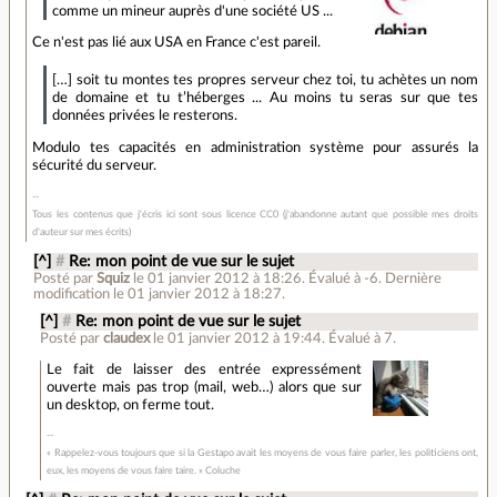
comme un mineur auprès d'une société US ...
Ce n'est pas lié aux USA en France c'est pareil.
[…] soit tu montes tes propres serveur chez toi, tu achètes un nom
de domaine et tu t’héberges ... Au moins tu seras sur que tes
données privées le resterons.
Modulo tes capacités en administration système pour assurés la
sécurité du serveur.
Tous les contenus que j'écris ici sont sous licence CC0 (j'abandonne autant que possible mes droits
d'auteur sur mes écrits)
[^]
#
Re: mon point de vue sur le sujet
Posté par
Squiz
le 01 janvier 2012 à 18:26
.
Évalué à
-6
.
Dernière
modification le 01 janvier 2012 à 18:27.
[^]
#
Re: mon point de vue sur le sujet
Posté par
claudex
le 01 janvier 2012 à 19:44
.
Évalué à
7
.
Le fait de laisser des entrée expressément
ouverte mais pas trop (mail, web…) alors que sur
un desktop, on ferme tout.
« Rappelez-vous toujours que si la Gestapo avait les moyens de vous faire parler, les politiciens ont,
eux, les moyens de vous faire taire. » Coluche