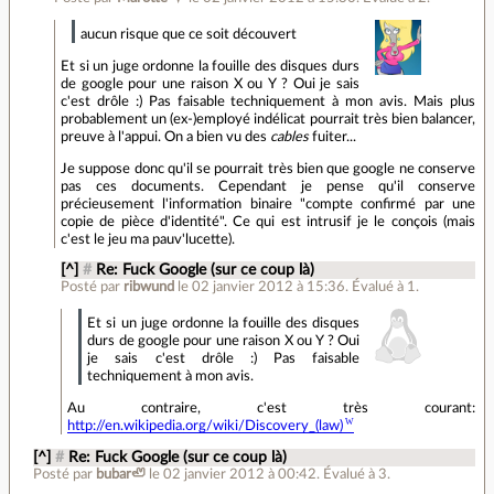
aucun risque que ce soit découvert
Et si un juge ordonne la fouille des disques durs
de google pour une raison X ou Y ? Oui je sais
c'est drôle :) Pas faisable techniquement à mon avis. Mais plus
probablement un (ex-)employé indélicat pourrait très bien balancer,
preuve à l'appui. On a bien vu des
cables
fuiter...
Je suppose donc qu'il se pourrait très bien que google ne conserve
pas ces documents. Cependant je pense qu'il conserve
précieusement l'information binaire "compte confirmé par une
copie de pièce d'identité". Ce qui est intrusif je le conçois (mais
c'est le jeu ma pauv'lucette).
[^]
#
Re: Fuck Google (sur ce coup là)
Posté par
ribwund
le 02 janvier 2012 à 15:36
.
Évalué à
1
.
Et si un juge ordonne la fouille des disques
durs de google pour une raison X ou Y ? Oui
je sais c'est drôle :) Pas faisable
techniquement à mon avis.
Au contraire, c'est très courant:
http://en.wikipedia.org/wiki/Discovery_(law)
[^]
#
Re: Fuck Google (sur ce coup là)
Posté par
bubar🦥
le 02 janvier 2012 à 00:42
.
Évalué à
3
.