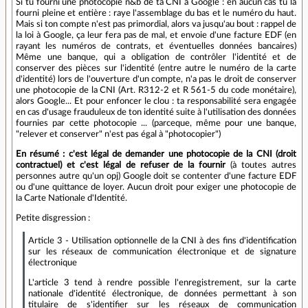
Si tu fourni une photocopie n&b de ta CNI à Google : en aucun cas tu la
fourni pleine et entière : raye l'assemblage du bas et le numéro du haut.
Mais si ton compte n'est pas primordial, alors va jusqu'au bout : rappel de
la loi à Google, ça leur fera pas de mal, et envoie d'une facture EDF (en
rayant les numéros de contrats, et éventuelles données bancaires)
Même une banque, qui a obligation de contrôler l'identité et de
conserver des pièces sur l'identité (entre autre le numéro de la carte
d'identité) lors de l'ouverture d'un compte, n'a pas le droit de conserver
une photocopie de la CNI (Art. R312-2 et R 561-5 du code monétaire),
alors Google... Et pour enfoncer le clou : ta responsabilité sera engagée
en cas d'usage frauduleux de ton identité suite à l'utilisation des données
fournies par cette photocopie ... (parceque, même pour une banque,
"relever et conserver" n'est pas égal à "photocopier")
En résumé : c'est légal de demander une photocopie de la CNI (droit
contractuel) et c'est légal de refuser de la fournir
(à toutes autres
personnes autre qu'un opj) Google doit se contenter d'une facture EDF
ou d'une quittance de loyer. Aucun droit pour exiger une photocopie de
la Carte Nationale d'Identité.
Petite disgression :
Article 3 - Utilisation optionnelle de la CNI à des fins d'identification
sur les réseaux de communication électronique et de signature
électronique
L'article 3 tend à rendre possible l'enregistrement, sur la carte
nationale d'identité électronique, de données permettant à son
titulaire de s'identifier sur les réseaux de communication