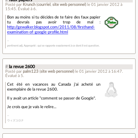
Posté par
Krunch
(
courriel
,
site web personnel
)
le 01 janvier 2012 à
15:45
.
Évalué à
6
.
Bon au moins si tu décides de te faire des faux papier
tu devrais pas avoir trop de mal :
http://gewalker.blogspot.com/2011/08/firsthand-
examination-of-google-profile.html
pertinent adj. Approprié : qui se rapporte exactement à ce dont il est question.
#
la revue 2600
Posté par
palm123
(
site web personnel
)
le 01 janvier 2012 à 16:47
.
Évalué à
5
.
Cet été en vacances au Canada j'ai acheté un
exemplaire de la revue 2600.
Il y avait un article "comment se passer de Google".
Je crois que je vais le relire...
ウィズコロナ