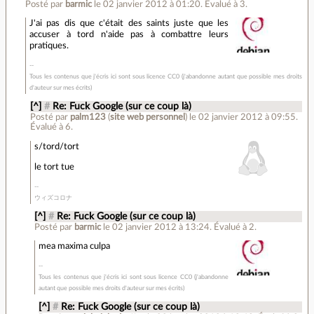
Posté par
barmic
le 02 janvier 2012 à 01:20
.
Évalué à
3
.
J'ai pas dis que c'était des saints juste que les
accuser à tord n'aide pas à combattre leurs
pratiques.
Tous les contenus que j'écris ici sont sous licence CC0 (j'abandonne autant que possible mes droits
d'auteur sur mes écrits)
[^]
#
Re: Fuck Google (sur ce coup là)
Posté par
palm123
(
site web personnel
)
le 02 janvier 2012 à 09:55
.
Évalué à
6
.
s/tord/tort
le tort tue
ウィズコロナ
[^]
#
Re: Fuck Google (sur ce coup là)
Posté par
barmic
le 02 janvier 2012 à 13:24
.
Évalué à
2
.
mea maxima culpa
Tous les contenus que j'écris ici sont sous licence CC0 (j'abandonne
autant que possible mes droits d'auteur sur mes écrits)
[^]
#
Re: Fuck Google (sur ce coup là)