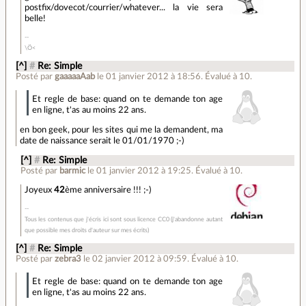
postfix/dovecot/courrier/whatever... la vie sera
belle!
\Ö<
[^]
#
Re: Simple
Posté par
gaaaaaAab
le 01 janvier 2012 à 18:56
.
Évalué à
10
.
Et regle de base: quand on te demande ton age
en ligne, t'as au moins 22 ans.
en bon geek, pour les sites qui me la demandent, ma
date de naissance serait le 01/01/1970 ;-)
[^]
#
Re: Simple
Posté par
barmic
le 01 janvier 2012 à 19:25
.
Évalué à
10
.
Joyeux
42
ème anniversaire !!! ;-)
Tous les contenus que j'écris ici sont sous licence CC0 (j'abandonne autant
que possible mes droits d'auteur sur mes écrits)
[^]
#
Re: Simple
Posté par
zebra3
le 02 janvier 2012 à 09:59
.
Évalué à
10
.
Et regle de base: quand on te demande ton age
en ligne, t'as au moins 22 ans.