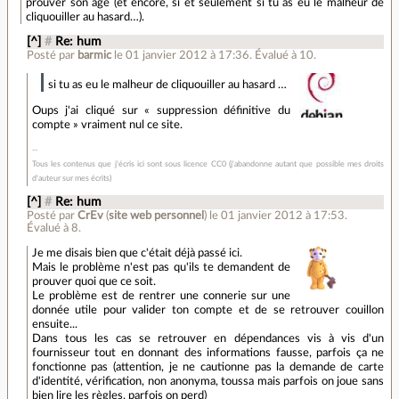
prouver son âge (et encore, si et seulement si tu as eu le malheur de
cliquouiller au hasard…).
[^]
#
Re: hum
Posté par
barmic
le 01 janvier 2012 à 17:36
.
Évalué à
10
.
si tu as eu le malheur de cliquouiller au hasard …
Oups j'ai cliqué sur « suppression définitive du
compte » vraiment nul ce site.
Tous les contenus que j'écris ici sont sous licence CC0 (j'abandonne autant que possible mes droits
d'auteur sur mes écrits)
[^]
#
Re: hum
Posté par
CrEv
(
site web personnel
)
le 01 janvier 2012 à 17:53
.
Évalué à
8
.
Je me disais bien que c'était déjà passé ici.
Mais le problème n'est pas qu'ils te demandent de
prouver quoi que ce soit.
Le problème est de rentrer une connerie sur une
donnée utile pour valider ton compte et de se retrouver couillon
ensuite...
Dans tous les cas se retrouver en dépendances vis à vis d'un
fournisseur tout en donnant des informations fausse, parfois ça ne
fonctionne pas (attention, je ne cautionne pas la demande de carte
d'identité, vérification, non anonyma, toussa mais parfois on joue sans
bien lire les règles, parfois on perd)