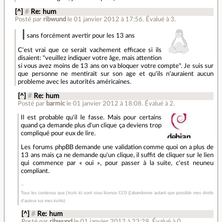
[^]
#
Re: hum
Posté par
ribwund
le 01 janvier 2012 à 17:56
.
Évalué à
3
.
sans forcément avertir pour les 13 ans
C'est vrai que ce serait vachement efficace si ils
disaient: "veuillez indiquer votre âge, mais attention
si vous avez moins de 13 ans on va bloquer votre compte". Je suis sur
que personne ne mentirait sur son age et qu'ils n'auraient aucun
probleme avec les autorités américaines.
[^]
#
Re: hum
Posté par
barmic
le 01 janvier 2012 à 18:08
.
Évalué à
2
.
Il est probable qu'il le fasse. Mais pour certains
quand ça demande plus d'un clique ça deviens trop
compliqué pour eux de lire.
Les forums phpBB demande une validation comme quoi on a plus de
13 ans mais ça ne demande qu'un clique, il suffit de cliquer sur le lien
qui commence par « oui », pour passer à la suite, c'est neuneu
compliant.
Tous les contenus que j'écris ici sont sous licence CC0 (j'abandonne autant que possible mes droits
d'auteur sur mes écrits)
[^]
#
Re: hum
Posté par
ribwund
le 01 janvier 2012 à 23:29
.
Évalué à
0
.