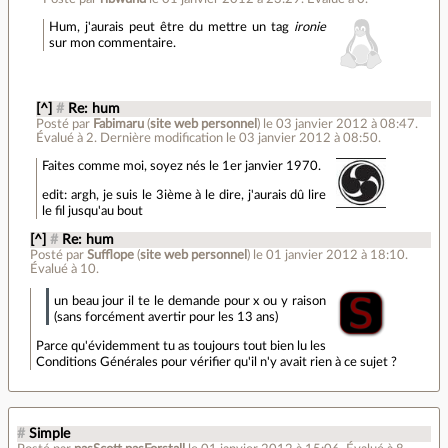
Hum, j'aurais peut être du mettre un tag
ironie
sur mon commentaire.
[^]
#
Re: hum
Posté par
Fabimaru
(
site web personnel
)
le 03 janvier 2012 à 08:47
.
Évalué à
2
.
Dernière modification le 03 janvier 2012 à 08:50.
Faites comme moi, soyez nés le 1er janvier 1970.
edit: argh, je suis le 3ième à le dire, j'aurais dû lire
le fil jusqu'au bout
[^]
#
Re: hum
Posté par
Sufflope
(
site web personnel
)
le 01 janvier 2012 à 18:10
.
Évalué à
10
.
un beau jour il te le demande pour x ou y raison
(sans forcément avertir pour les 13 ans)
Parce qu'évidemment tu as toujours tout bien lu les
Conditions Générales pour vérifier qu'il n'y avait rien à ce sujet ?
#
Simple