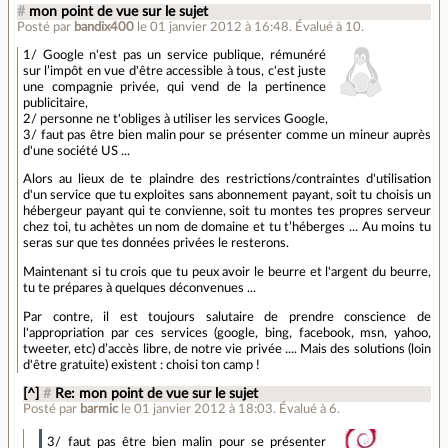
#
mon point de vue sur le sujet
Posté par
bandix400
le 01 janvier 2012 à 16:48
.
Évalué à
10
.
1/ Google n'est pas un service publique, rémunéré
sur l’impôt en vue d'être accessible à tous, c'est juste
une compagnie privée, qui vend de la pertinence
publicitaire,
2/ personne ne t'obliges à utiliser les services Google,
3/ faut pas être bien malin pour se présenter comme un mineur auprès
d'une société US ...
Alors au lieux de te plaindre des restrictions/contraintes d'utilisation
d'un service que tu exploites sans abonnement payant, soit tu choisis un
hébergeur payant qui te convienne, soit tu montes tes propres serveur
chez toi, tu achètes un nom de domaine et tu t’héberges ... Au moins tu
seras sur que tes données privées le resterons.
Maintenant si tu crois que tu peux avoir le beurre et l'argent du beurre,
tu te prépares à quelques déconvenues ...
Par contre, il est toujours salutaire de prendre conscience de
l'appropriation par ces services (google, bing, facebook, msn, yahoo,
tweeter, etc) d’accès libre, de notre vie privée .... Mais des solutions (loin
d'être gratuite) existent : choisi ton camp !
[^]
#
Re: mon point de vue sur le sujet
Posté par
barmic
le 01 janvier 2012 à 18:03
.
Évalué à
6
.
3/ faut pas être bien malin pour se présenter