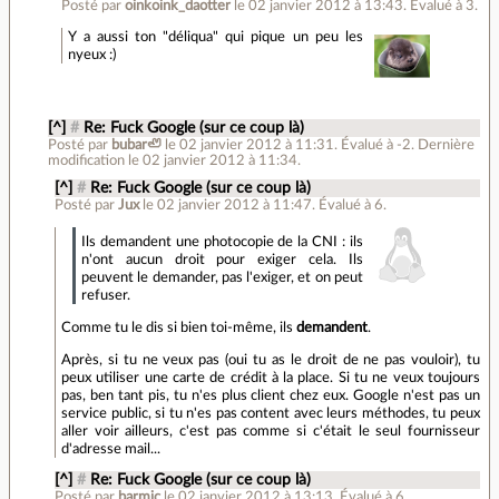
Posté par
oinkoink_daotter
le 02 janvier 2012 à 13:43
.
Évalué à
3
.
Y a aussi ton "déliqua" qui pique un peu les
nyeux :)
[^]
#
Re: Fuck Google (sur ce coup là)
Posté par
bubar🦥
le 02 janvier 2012 à 11:31
.
Évalué à
-2
.
Dernière
modification le 02 janvier 2012 à 11:34.
[^]
#
Re: Fuck Google (sur ce coup là)
Posté par
Jux
le 02 janvier 2012 à 11:47
.
Évalué à
6
.
Ils demandent une photocopie de la CNI : ils
n'ont aucun droit pour exiger cela. Ils
peuvent le demander, pas l'exiger, et on peut
refuser.
Comme tu le dis si bien toi-même, ils
demandent
.
Après, si tu ne veux pas (oui tu as le droit de ne pas vouloir), tu
peux utiliser une carte de crédit à la place. Si tu ne veux toujours
pas, ben tant pis, tu n'es plus client chez eux. Google n'est pas un
service public, si tu n'es pas content avec leurs méthodes, tu peux
aller voir ailleurs, c'est pas comme si c'était le seul fournisseur
d'adresse mail...
[^]
#
Re: Fuck Google (sur ce coup là)
Posté par
barmic
le 02 janvier 2012 à 13:13
.
Évalué à
6
.