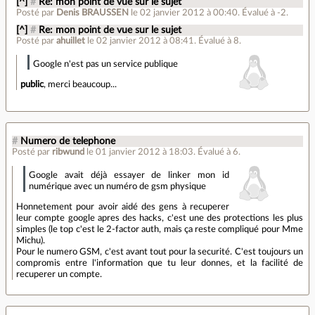
[^]
#
Re: mon point de vue sur le sujet
Posté par
Denis BRAUSSEN
le 02 janvier 2012 à 00:40
.
Évalué à
-2
.
[^]
#
Re: mon point de vue sur le sujet
Posté par
ahuillet
le 02 janvier 2012 à 08:41
.
Évalué à
8
.
Google n'est pas un service publique
public
, merci beaucoup...
#
Numero de telephone
Posté par
ribwund
le 01 janvier 2012 à 18:03
.
Évalué à
6
.
Google avait déjà essayer de linker mon id
numérique avec un numéro de gsm physique
Honnetement pour avoir aidé des gens à recuperer
leur compte google apres des hacks, c'est une des protections les plus
simples (le top c'est le 2-factor auth, mais ça reste compliqué pour Mme
Michu).
Pour le numero GSM, c'est avant tout pour la securité. C'est toujours un
compromis entre l'information que tu leur donnes, et la facilité de
recuperer un compte.