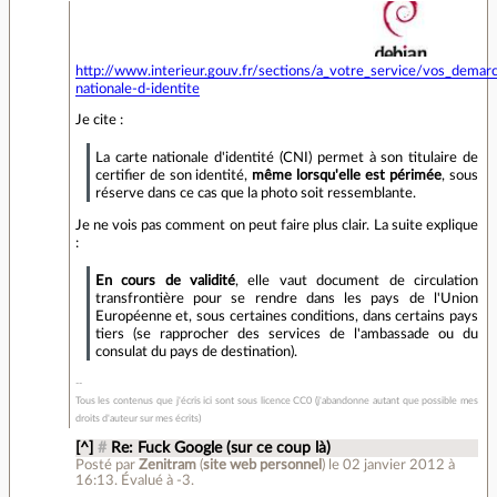
http://www.interieur.gouv.fr/sections/a_votre_service/vos_demar
nationale-d-identite
Je cite :
La carte nationale d'identité (CNI) permet à son titulaire de
certifier de son identité,
même lorsqu'elle est périmée
, sous
réserve dans ce cas que la photo soit ressemblante.
Je ne vois pas comment on peut faire plus clair. La suite explique
:
En cours de validité
, elle vaut document de circulation
transfrontière pour se rendre dans les pays de l'Union
Européenne et, sous certaines conditions, dans certains pays
tiers (se rapprocher des services de l'ambassade ou du
consulat du pays de destination).
Tous les contenus que j'écris ici sont sous licence CC0 (j'abandonne autant que possible mes
droits d'auteur sur mes écrits)
[^]
#
Re: Fuck Google (sur ce coup là)
Posté par
Zenitram
(
site web personnel
)
le 02 janvier 2012 à
16:13
.
Évalué à
-3
.