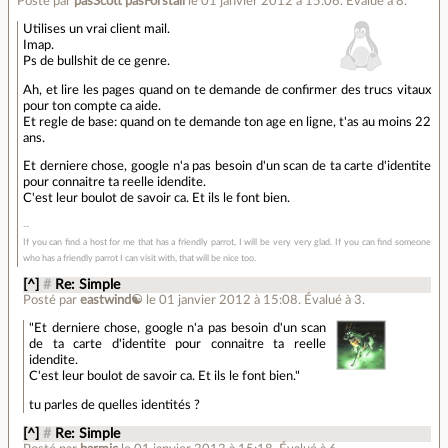
Posté par
pasScott pasForstall
le 01 janvier 2012 à 15:06
.
Évalué à
8
.
Utilises un vrai client mail.
Imap.
Ps de bullshit de ce genre.
Ah, et lire les pages quand on te demande de confirmer des trucs vitaux
pour ton compte ca aide.
Et regle de base: quand on te demande ton age en ligne, t'as au moins 22
ans.
Et derniere chose, google n'a pas besoin d'un scan de ta carte d'identite
pour connaitre ta reelle idendite.
C'est leur boulot de savoir ca. Et ils le font bien.
If you can find a host for me that has a friendly parrot, I will be very very glad. If you can find someone
who has a friendly parrot I can visit with, that will be nice too.
[^]
#
Re: Simple
Posté par
eastwind☯
le 01 janvier 2012 à 15:08
.
Évalué à
3
.
"Et derniere chose, google n'a pas besoin d'un scan
de ta carte d'identite pour connaitre ta reelle
idendite.
C'est leur boulot de savoir ca. Et ils le font bien."
tu parles de quelles identités ?
[^]
#
Re: Simple