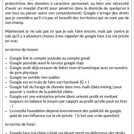
protectrices des données à caractère personnel, ou bien une nécessité
d'avoir un mandat d'arrêt pour pénétrer dans le domicile de quelqu'un à
son insu ou passer outre son consentement). Google s'arroge des droits
que je considère qu'il n'a pas et investit des territoires qui ne sont pas de
son champ.
Maintenant je ne sais pas ce que je vais faire encore, mais par contre je
sais qu'il y a plusieurs choses à me rappeler de google face à la vie privée
en vrac.
en terme de moyen
Google link le compte youtube au compte gmail
Google possède aussi le service google map
Google avait déjà essayer de linker mon id numérique avec un numéro
de gsm physique
Google ne semble rien oublier
Google est en train de faire son facebook (G + )
Google fait du forage de donnée dans mes mails (data mining ) pour
pouvoir y mettre de la publicité ciblée.
Google est une entreprise privée (donc orienté profit et mettant
toujours en balance le moyen par rapport au profit qu'elle peut en tirer
- )
La mozilla foundation dépend énormément des publicité de google,
quid de son influence sur la vie privée ? (c'est une vraie question)
en terme de fond :
Google face à la chine s'était soi disant porté en défenseur des droits