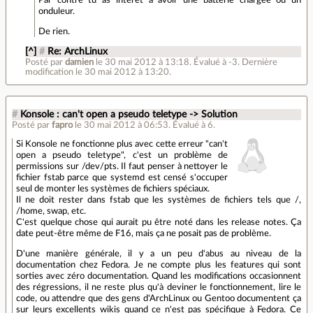
onduleur.
De rien.
[^]
#
Re: ArchLinux
Posté par
damien
le 30 mai 2012 à 13:18
.
Évalué à
-3
.
Dernière
modification le 30 mai 2012 à 13:20.
#
Konsole : can't open a pseudo teletype -> Solution
Posté par
fapro
le 30 mai 2012 à 06:53
.
Évalué à
6
.
Si Konsole ne fonctionne plus avec cette erreur "can't
open a pseudo teletype", c'est un problème de
permissions sur /dev/pts. Il faut penser à nettoyer le
fichier fstab parce que systemd est censé s'occuper
seul de monter les systèmes de fichiers spéciaux.
Il ne doit rester dans fstab que les systèmes de fichiers tels que /,
/home, swap, etc.
C'est quelque chose qui aurait pu être noté dans les release notes. Ça
date peut-être même de F16, mais ça ne posait pas de problème.
D'une manière générale, il y a un peu d'abus au niveau de la
documentation chez Fedora. Je ne compte plus les features qui sont
sorties avec zéro documentation. Quand les modifications occasionnent
des régressions, il ne reste plus qu'à deviner le fonctionnement, lire le
code, ou attendre que des gens d'ArchLinux ou Gentoo documentent ça
sur leurs excellents wikis quand ce n'est pas spécifique à Fedora. Ce