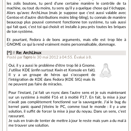
les zolis boutons, tu perd d'une certaine manière le contrôle de ta
machine, ou tout du moins, tu sens qu'il y a quelque chose qui t'échappe.
Alors qu'avec ArchLinux (mais je suppose que c'est aussi valable avec
Gentoo et d'autre distributions moins bling-bling), tu connais de manière
beaucoup plus poussé comment fonctionne ton système, tu sais aussi
qui fait quoi, c'est toi qui choisit et installe à peu près toutes les briques
de ton système.
Et pourtant, Fedora à de bons arguments, mais elle est trop liée à
GNOME ce qui la rend vraiment moins personnalisable, dommage.
[^]
#
Re: ArchLinux
Posté par
fapro
le 30 mai 2012 à 04:55
.
Évalué à
8
.
Oui, il y a aussi le problème d'être trop lié à Gnome.
J'utilise KDE (enfin surtout Kwin et Konsole en fait).
Il y a un groupe de héros qui s'occupent de
l'intégration de KDE dans Fedora (KDE SIG) mais ils
ne peuvent pas faire de miracles.
Pour l'instant, j'ai fait un rsync dans l'autre sens et je suis maintenant
sur un système à moitié F16 et à moitié F17. En fait, la mise à jour
n'avait pas complètement fonctionné sur la sauvegarde. J'ai le bug du
kernel panic quand j'éteins le PC, comme tout le monde : il y a une
solution, il suffit de forcer la mise à jour du noyau. Dans un sens, c'est
rassurant.
Je suis en train de tenter de mettre à jour le reste mais yum a du mal à
me trouver une solution.