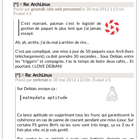
[^]
#
Re: ArchLinux
Posté par
gnumdk
(
site web personnel
)
le 30 mai 2012 à 13:16
.
Évalué à
3
.
C'est marrant, pacman c'est le logiciel de
gestion de paquet le plus lent que j'ai jamais
essayé.
Ah, ah, arrête, j'ai du mal à arrêter de rire…
C'est pas compliqué, une mise à jour de 50 paquets sous Arch (hors
téléchargement), ca doit prendre 30 secondes… Sous Debian, entre
les "triggers" et compagnie, t'as le temps de boire deux cafés… Et
pourtant, I LOVE DEBIAN!
[^]
#
Re: ArchLinux
Posté par
zerkman
le 30 mai 2012 à 22:06
.
Évalué à
5
.
Sur Debian, essaye ça :
Ca lance aptitude en supprimant tous les fsync qui garantissent la
cohérence en cas de panne de courant pendant une mise à jour. Sur
certains FS genre Btrfs où les sync sont très longs, ça va 3 ou 4
fois plus vite, et je suis gentil.
Par contre tu as intérêt à avoir une batterie chargée ou un