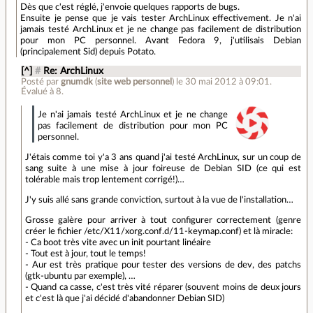
Dès que c'est réglé, j'envoie quelques rapports de bugs.
Ensuite je pense que je vais tester ArchLinux effectivement. Je n'ai
jamais testé ArchLinux et je ne change pas facilement de distribution
pour mon PC personnel. Avant Fedora 9, j'utilisais Debian
(principalement Sid) depuis Potato.
[^]
#
Re: ArchLinux
Posté par
gnumdk
(
site web personnel
)
le 30 mai 2012 à 09:01
.
Évalué à
8
.
Je n'ai jamais testé ArchLinux et je ne change
pas facilement de distribution pour mon PC
personnel.
J'étais comme toi y'a 3 ans quand j'ai testé ArchLinux, sur un coup de
sang suite à une mise à jour foireuse de Debian SID (ce qui est
tolérable mais trop lentement corrigé!)…
J'y suis allé sans grande conviction, surtout à la vue de l'installation…
Grosse galère pour arriver à tout configurer correctement (genre
créer le fichier /etc/X11/xorg.conf.d/11-keymap.conf) et là miracle:
- Ca boot très vite avec un init pourtant linéaire
- Tout est à jour, tout le temps!
- Aur est très pratique pour tester des versions de dev, des patchs
(gtk-ubuntu par exemple), …
- Quand ca casse, c'est très vité réparer (souvent moins de deux jours
et c'est là que j'ai décidé d'abandonner Debian SID)