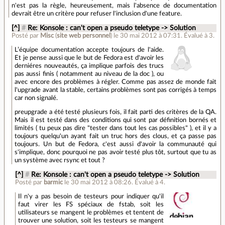
n'est pas la règle, heureusement, mais l'absence de documentation
devrait être un critère pour refuser l'inclusion d'une feature.
[^]
#
Re: Konsole : can't open a pseudo teletype -> Solution
Posté par
Misc
(
site web personnel
)
le 30 mai 2012 à 07:31
.
Évalué à
3
.
L’équipe documentation accepte toujours de l'aide.
Et je pense aussi que le but de Fedora est d'avoir les
derniéres nouveautés, ça implique parfois des trucs
pas aussi finis ( notamment au niveau de la doc ), ou
avec encore des problèmes à régler. Comme pas assez de monde fait
l'upgrade avant la stable, certains problèmes sont pas corrigés à temps
car non signalé.
preupgrade a été testé plusieurs fois, il fait parti des critères de la QA.
Mais il est testé dans des conditions qui sont par définition bornés et
limités ( tu peux pas dire "tester dans tout les cas possibles" ), et il y a
toujours quelqu'un ayant fait un truc hors des clous, et ça passe pas
toujours. Un but de Fedora, c'est aussi d'avoir la communauté qui
s'implique, donc pourquoi ne pas avoir testé plus tôt, surtout que tu as
un système avec rsync et tout ?
[^]
#
Re: Konsole : can't open a pseudo teletype -> Solution
Posté par
barmic
le 30 mai 2012 à 08:26
.
Évalué à
4
.
Il n'y a pas besoin de testeurs pour indiquer qu'il
faut virer les FS spéciaux de fstab, soit les
utilisateurs se mangent le problèmes et tentent de
trouver une solution, soit les testeurs se mangent