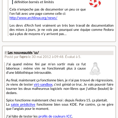
définition bornés et limités
Cela n'empeche pas de documenter un peu ce que
l'on fait avec une page comme celle ci:
http://www.archlinux.org/news/
Les devs d'Arch font vraiment un très bon travail de documentation
des mises à jours, je ne vois pas pourquoi une équipe comme Fedora
qui a plus de moyens n'y arrivent pas…
#
Les nouveautés \o/
Posté par
fapro
le 30 mai 2012 à 09:48
.
Évalué à
5
.
J'ai quand même fini par m'en sortir mais ce fut
laborieux : même vim ne fonctionnait plus à cause
d'une bibliothèque introuvable.
Au final, maintenant ça fonctionne bien, je n'ai pas trouvé de régressions.
Je viens de tester
virt-sandbox
, c'est génial ce truc. Je vais pouvoir faire
tourner les deux malheureux logiciels non-libres que j'utilise (boulot) là-
dedans.
Spice fonctionne maintenant chez moi : depuis Fedora 15, ça plantait.
La
saisie prédictive
fonctionne bien sous KDE. Par contre, ça ne gère
que l'anglais pour le moment.
J'ai hâte de tester les
profils de couleurs ICC
.