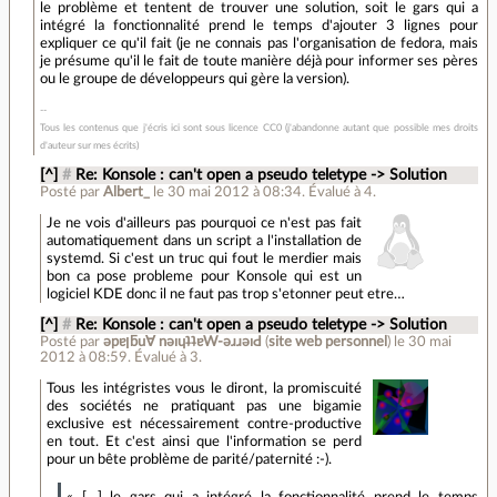
le problème et tentent de trouver une solution, soit le gars qui a
intégré la fonctionnalité prend le temps d'ajouter 3 lignes pour
expliquer ce qu'il fait (je ne connais pas l'organisation de fedora, mais
je présume qu'il le fait de toute manière déjà pour informer ses pères
ou le groupe de développeurs qui gère la version).
Tous les contenus que j'écris ici sont sous licence CC0 (j'abandonne autant que possible mes droits
d'auteur sur mes écrits)
[^]
#
Re: Konsole : can't open a pseudo teletype -> Solution
Posté par
Albert_
le 30 mai 2012 à 08:34
.
Évalué à
4
.
Je ne vois d'ailleurs pas pourquoi ce n'est pas fait
automatiquement dans un script a l'installation de
systemd. Si c'est un truc qui fout le merdier mais
bon ca pose probleme pour Konsole qui est un
logiciel KDE donc il ne faut pas trop s'etonner peut etre…
[^]
#
Re: Konsole : can't open a pseudo teletype -> Solution
Posté par
ǝpɐןƃu∀ nǝıɥʇʇɐW-ǝɹɹǝıԀ
(
site web personnel
)
le 30 mai
2012 à 08:59
.
Évalué à
3
.
Tous les intégristes vous le diront, la promiscuité
des sociétés ne pratiquant pas une bigamie
exclusive est nécessairement contre-productive
en tout. Et c'est ainsi que l'information se perd
pour un bête problème de parité/paternité :-).