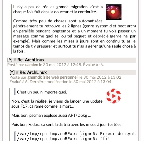
Il n'y a pas de réelles grande migration, c'est a
chaque fois fait dans la douceur et la continuité.
Comme très peu de choses sont automatisées
généralement tu retrouve les 2 lignes (genre system.d et boot arch)
en parallèle pendant longtemps et a un moment tu vois passer un
message comme quoi tel ou tel paquet et déprécié (genre hal par
exemple). Mais comme les mises à jours sont en continu tu as le
temps de t'y préparer et surtout tu n'as à gérer qu'une seule chose à
la fois.
[^]
#
Re: ArchLinux
Posté par
damien
le 30 mai 2012 à 12:48
.
Évalué à
-6
.
[^]
#
Re: ArchLinux
Posté par
gnumdk
(
site web personnel
)
le 30 mai 2012 à 13:02
.
Évalué à
6
.
Dernière modification le 30 mai 2012 à 13:04.
C'est un peu n'importe quoi.
Non, c'est la réalité, je viens de lancer une update
sous F17, ca rame comme la mort…
Mais bon, pacman explose aussi APT/Dpkg …
Puis bon, Fedora ca sent la distrib avec les mises à jour testées:
/var/tmp/rpm-tmp.roBExe: ligne6: Erreur de syntax
/var/tmp/rpm-tmp.roBExe: ligne6: `fi'
