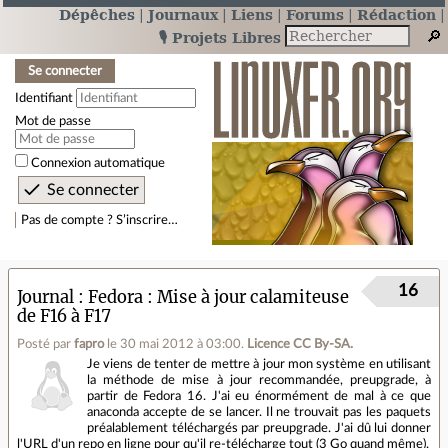
Dépêches
Journaux
Liens
Forums
Rédaction
🎙️ Projets Libres
Se connecter
Identifiant
Mot de passe
Connexion automatique
Pas de compte ? S’inscrire…
16
Journal
Fedora : Mise à jour calamiteuse
de F16 à F17
Posté par
fapro
le 30 mai 2012 à 03:00
.
Licence CC By‑SA.
Je viens de tenter de mettre à jour mon système en utilisant
la méthode de mise à jour recommandée, preupgrade, à
partir de Fedora 16. J'ai eu énormément de mal à ce que
anaconda accepte de se lancer. Il ne trouvait pas les paquets
préalablement téléchargés par preupgrade. J'ai dû lui donner
l'URL d'un repo en ligne pour qu'il re-télécharge tout (3 Go quand même).