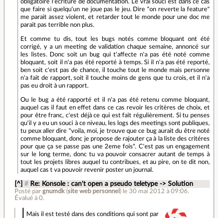
obligatoire l'écriture de documentation. Le vrai souci est dans ce cas
que faire si quelqu'un ne joue pas le jeu. Dire "on reverte la feature"
me parait assez violent, et retarder tout le monde pour une doc me
parait pas terrible non plus.
Et comme tu dis, tout les bugs notés comme bloquant ont été
corrigé, y a un meeting de validation chaque semaine, annoncé sur
les listes. Donc soit un bug qui t'affecte n'a pas été noté comme
bloquant, soit il n'a pas été reporté à temps. Si il n'a pas été reporté,
ben soit c'est pas de chance, il touche tout le monde mais personne
n'a fait de rapport, soit il touche moins de gens que tu crois, et il n'a
pas eu droit à un rapport.
Ou le bug a été rapporté et il n'a pas été retenu comme bloquant,
auquel cas il faut en effet dans ce cas revoir les critères de choix, et
pour être franc, c'est déjà ce qui est fait régulièrement. Si tu penses
qu'il y a eu un souci à ce niveau, les logs des meetings sont publiques,
tu peux aller dire "voila, moi, je trouve que ce bug aurait du être noté
comme bloquant, donc je propose de rajouter ça à la liste des critéres
pour que ça se passe pas une 2eme fois". C'est pas un engagement
sur le long terme, donc tu va pouvoir consacrer autant de temps à
tout les projets libres auquel tu contribues, et au pire, on te dit non,
auquel cas t va pouvoir revenir poster un journal.
[^]
#
Re: Konsole : can't open a pseudo teletype -> Solution
Posté par
gnumdk
(
site web personnel
)
le 30 mai 2012 à 09:06
.
Évalué à
0
.
Mais il est testé dans des conditions qui sont par