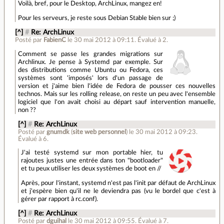
Voilà, bref, pour le Desktop, ArchLinux, mangez en!
Pour les serveurs, je reste sous Debian Stable bien sur ;)
[^]
#
Re: ArchLinux
Posté par
FabienC
le 30 mai 2012 à 09:11
.
Évalué à
2
.
Comment se passe les grandes migrations sur
Archlinux. Je pense à Systemd par exemple. Sur
des distributions comme Ubuntu ou Fedora, ces
systèmes sont 'imposés' lors d'un passage de
version et j'aime bien l'idée de Fedora de pousser ces nouvelles
technos. Mais sur les rolling release, on reste un peu avec l'ensemble
logiciel que l'on avait choisi au départ sauf intervention manuelle,
non ??
[^]
#
Re: ArchLinux
Posté par
gnumdk
(
site web personnel
)
le 30 mai 2012 à 09:23
.
Évalué à
6
.
J'ai testé systemd sur mon portable hier, tu
rajoutes justes une entrée dans ton "bootloader"
et tu peux utiliser les deux systèmes de boot en //
Après, pour l'instant, systemd n'est pas l'init par défaut de ArchLinux
et j'espère bien qu'il ne le deviendra pas (vu le bordel que c'est à
gérer par rapport à rc.conf).
[^]
#
Re: ArchLinux
Posté par
dguihal
le 30 mai 2012 à 09:55
.
Évalué à
7
.