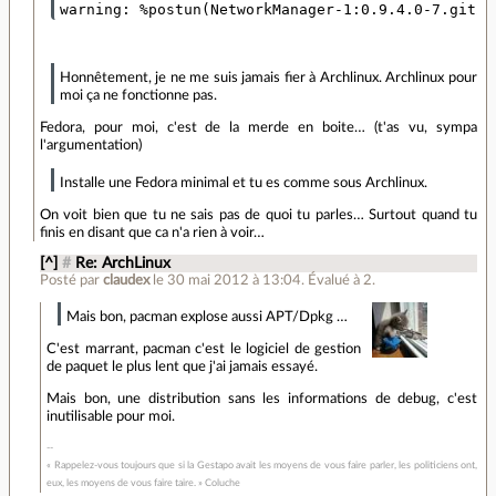
Honnêtement, je ne me suis jamais fier à Archlinux. Archlinux pour
moi ça ne fonctionne pas.
Fedora, pour moi, c'est de la merde en boite… (t'as vu, sympa
l'argumentation)
Installe une Fedora minimal et tu es comme sous Archlinux.
On voit bien que tu ne sais pas de quoi tu parles… Surtout quand tu
finis en disant que ca n'a rien à voir…
[^]
#
Re: ArchLinux
Posté par
claudex
le 30 mai 2012 à 13:04
.
Évalué à
2
.
Mais bon, pacman explose aussi APT/Dpkg …
C'est marrant, pacman c'est le logiciel de gestion
de paquet le plus lent que j'ai jamais essayé.
Mais bon, une distribution sans les informations de debug, c'est
inutilisable pour moi.
« Rappelez-vous toujours que si la Gestapo avait les moyens de vous faire parler, les politiciens ont,
eux, les moyens de vous faire taire. » Coluche