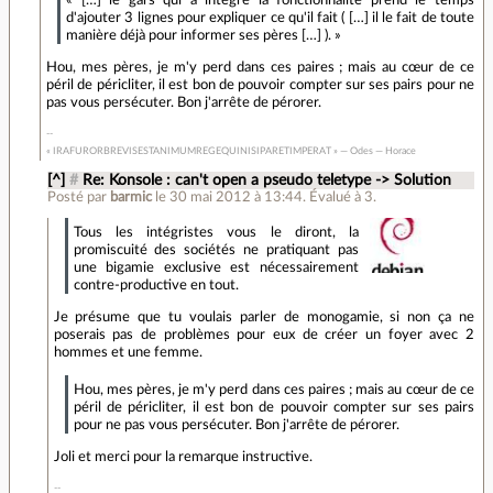
« […] le gars qui a intégré la fonctionnalité prend le temps
d'ajouter 3 lignes pour expliquer ce qu'il fait ( […] il le fait de toute
manière déjà pour informer ses pères […] ). »
Hou, mes pères, je m'y perd dans ces paires ; mais au cœur de ce
péril de péricliter, il est bon de pouvoir compter sur ses pairs pour ne
pas vous persécuter. Bon j'arrête de pérorer.
« IRAFURORBREVISESTANIMUMREGEQUINISIPARETIMPERAT » — Odes — Horace
[^]
#
Re: Konsole : can't open a pseudo teletype -> Solution
Posté par
barmic
le 30 mai 2012 à 13:44
.
Évalué à
3
.
Tous les intégristes vous le diront, la
promiscuité des sociétés ne pratiquant pas
une bigamie exclusive est nécessairement
contre-productive en tout.
Je présume que tu voulais parler de monogamie, si non ça ne
poserais pas de problèmes pour eux de créer un foyer avec 2
hommes et une femme.
Hou, mes pères, je m'y perd dans ces paires ; mais au cœur de ce
péril de péricliter, il est bon de pouvoir compter sur ses pairs
pour ne pas vous persécuter. Bon j'arrête de pérorer.
Joli et merci pour la remarque instructive.