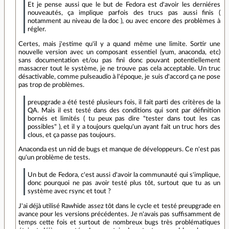
Et je pense aussi que le but de Fedora est d'avoir les derniéres
nouveautés, ça implique parfois des trucs pas aussi finis (
notamment au niveau de la doc ), ou avec encore des problèmes à
régler.
Certes, mais j'estime qu'il y a quand même une limite. Sortir une
nouvelle version avec un composant essentiel (yum, anaconda, etc)
sans documentation et/ou pas fini donc pouvant potentiellement
massacrer tout le système, je ne trouve pas cela acceptable. Un truc
désactivable, comme pulseaudio à l'époque, je suis d'accord ça ne pose
pas trop de problèmes.
preupgrade a été testé plusieurs fois, il fait parti des critères de la
QA. Mais il est testé dans des conditions qui sont par définition
bornés et limités ( tu peux pas dire "tester dans tout les cas
possibles" ), et il y a toujours quelqu'un ayant fait un truc hors des
clous, et ça passe pas toujours.
Anaconda est un nid de bugs et manque de développeurs. Ce n'est pas
qu'un problème de tests.
Un but de Fedora, c'est aussi d'avoir la communauté qui s'implique,
donc pourquoi ne pas avoir testé plus tôt, surtout que tu as un
système avec rsync et tout ?
J'ai déjà utilisé Rawhide assez tôt dans le cycle et testé preupgrade en
avance pour les versions précédentes. Je n'avais pas suffisamment de
temps cette fois et surtout de nombreux bugs très problématiques