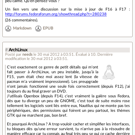
peu calmé. Qu'en pensez-vous ?
Un lien vers une discussion sur la mise à jour de F16 à F17 :
http://forums.fedoraforum.org/showthread.php?t=280238
(
26 commentaires
).
Markdown
EPUB
#
ArchLinux
Posté par
needs
le 30 mai 2012 à 03:51
.
Évalué à
10
.
Dernière
modification le 30 mai 2012 à 03:51.
C'est exactement ce genre de petit détails qui m'ont
fait passer à ArchLinux, un peu instable, jusqu’à la
F15, yum était chez moi assez lent (la vitesse de
pacman m'a vraiment impressionné). Les preupgrade
n'ont jamais fonctionné une seule fois correctement (depuis F12), j'ai
toujours du au final graver un DVD.
J'utilisais Openbox (depuis F14), c'est vraiment la galère sous Fedora,
dès que tu diverge un peu de GNOME, c'est tout de suite moins rose
tellement les logiciels sont liés entre eux, Nautilus qui ne monte pas tes
périphériques, des permissions qui foirent un peu partout, les thèmes
GTK qui ne marchent pas, bon bref.
Et pourquoi ArchLinux ? A trop vouloir cacher et simplifier les interfaces,
tu bloques dès qu'une erreur survient, tu n'arrive pas à la résoudre de
manière efficace car tu connais au final très peu se qui ce cache derrière