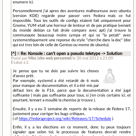
enumere ici.
Personnellement j'ai apres des aventures malheureuse avec ubuntu
(version KDE) regarde pour passer vers Fedora mais ce fut
impossible. Tous les outils de configs etaient fait uniquement pour
Gnome, YUM etait une horreur de lenteur et de pas pratique (venant
du monde debian ca fait drole compare avec apt) j'ai trouve la
communaute beaucoup moins sympa et qui se "la petait" avec
systementiquement une reponse du style "cherche dans la doc" (doc
qui est tres loin de celle de Gentoo ou meme de ubuntu).
[^]
#
Re: Konsole : can't open a pseudo teletype -> Solution
Posté par
Misc
(
site web personnel
)
le 30 mai 2012 à 21:09
.
Évalué à
2
.
Je pense que tu ne dois pas suivre les choses
d'assez prêt.
Par exemple, systemd a été retardé de 6 mois
pour manque de documentation, et il a été mis par
défaut lors de la F16, parce que la documentation a été jugé
suffisante ( mais pas suffisante pour tous, si j'en crois certains ici, et
pourtant, lennart a mouillé la chemise je trouve ).
Ensuite, il y a eu 3 semaine de reports de la release de Fedora 17,
justement pour corriger les bugs critiques.
( cf
https://fedoraproject.org/wiki/Releases/17/Schedule
).
Enfin, il y a les élections en ce moment, donc tu peux toujours
signaler que selon toi, le processus de features devrait rendre