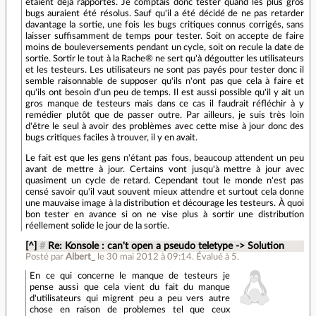
étaient déjà rapportés. Je comptais donc tester quand les plus gros
bugs auraient été résolus. Sauf qu'il a été décidé de ne pas retarder
davantage la sortie, une fois les bugs critiques connus corrigés, sans
laisser suffisamment de temps pour tester. Soit on accepte de faire
moins de bouleversements pendant un cycle, soit on recule la date de
sortie. Sortir le tout à la Rache® ne sert qu'à dégoutter les utilisateurs
et les testeurs. Les utilisateurs ne sont pas payés pour tester donc il
semble raisonnable de supposer qu'ils n'ont pas que cela à faire et
qu'ils ont besoin d'un peu de temps. Il est aussi possible qu'il y ait un
gros manque de testeurs mais dans ce cas il faudrait réfléchir à y
remédier plutôt que de passer outre. Par ailleurs, je suis très loin
d'être le seul à avoir des problèmes avec cette mise à jour donc des
bugs critiques faciles à trouver, il y en avait.
Le fait est que les gens n'étant pas fous, beaucoup attendent un peu
avant de mettre à jour. Certains vont jusqu'à mettre à jour avec
quasiment un cycle de retard. Cependant tout le monde n'est pas
censé savoir qu'il vaut souvent mieux attendre et surtout cela donne
une mauvaise image à la distribution et décourage les testeurs. À quoi
bon tester en avance si on ne vise plus à sortir une distribution
réellement solide le jour de la sortie.
[^]
#
Re: Konsole : can't open a pseudo teletype -> Solution
Posté par
Albert_
le 30 mai 2012 à 09:14
.
Évalué à
5
.
En ce qui concerne le manque de testeurs je
pense aussi que cela vient du fait du manque
d'utilisateurs qui migrent peu a peu vers autre
chose en raison de problemes tel que ceux