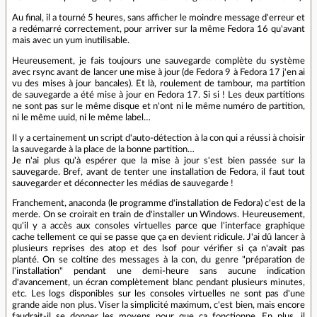
Au final, il a tourné 5 heures, sans afficher le moindre message d'erreur et
a redémarré correctement, pour arriver sur la même Fedora 16 qu'avant
mais avec un yum inutilisable.
Heureusement, je fais toujours une sauvegarde complète du système
avec rsync avant de lancer une mise à jour (de Fedora 9 à Fedora 17 j'en ai
vu des mises à jour bancales). Et là, roulement de tambour, ma partition
de sauvegarde a été mise à jour en Fedora 17. Si si ! Les deux partitions
ne sont pas sur le même disque et n'ont ni le même numéro de partition,
ni le même uuid, ni le même label…
Il y a certainement un script d'auto-détection à la con qui a réussi à choisir
la sauvegarde à la place de la bonne partition…
Je n'ai plus qu'à espérer que la mise à jour s'est bien passée sur la
sauvegarde. Bref, avant de tenter une installation de Fedora, il faut tout
sauvegarder et déconnecter les médias de sauvegarde !
Franchement, anaconda (le programme d'installation de Fedora) c'est de la
merde. On se croirait en train de d'installer un Windows. Heureusement,
qu'il y a accès aux consoles virtuelles parce que l'interface graphique
cache tellement ce qui se passe que ça en devient ridicule. J'ai dû lancer à
plusieurs reprises des atop et des lsof pour vérifier si ça n'avait pas
planté. On se coltine des messages à la con, du genre "préparation de
l'installation" pendant une demi-heure sans aucune indication
d'avancement, un écran complètement blanc pendant plusieurs minutes,
etc. Les logs disponibles sur les consoles virtuelles ne sont pas d'une
grande aide non plus. Viser la simplicité maximum, c'est bien, mais encore
faudrait-il se donner les moyens pour que ça fonctionne. En plus, il