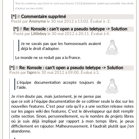
Tous les contenus que j'écris ici sont sous licence CC0 (j'abandonne autant que possible mes droits
d'auteur sur mes écrits)
[^]
#
Commentaire supprimé
Posté par
Anonyme
le 30 mai 2012 à 13:02
.
Évalué à
-2
.
[^]
#
Re: Konsole : can't open a pseudo teletype -> Solution
Posté par
Littleboy
le 30 mai 2012 à 20:11
.
Évalué à
4
.
Je ne savais pas que les homosexuels avaient
déjà le droit d'adopter.
Le monde ne se reduit pas a la France.
[^]
#
Re: Konsole : can't open a pseudo teletype -> Solution
Posté par
fapro
le 30 mai 2012 à 09:00
.
Évalué à
3
.
L’équipe documentation accepte toujours de
l'aide.
Je n'en doute pas, mais justement, je ne pense pas
que ce soit à l'équipe documentation de se coltiner seule la doc sur les
nouvelles features. C'est pour cela qu'il y a une section release notes
sur les pages wiki des features. C'est le développeur qui doit remplir
cette section. Sinon, personnellement, vu le nombre de projets libres
où je suis déjà impliqué par rapport à mon temps libre, je peux
difficilement en rajouter. Malheureusement, il faudrait plutôt que j'en
abandonne.