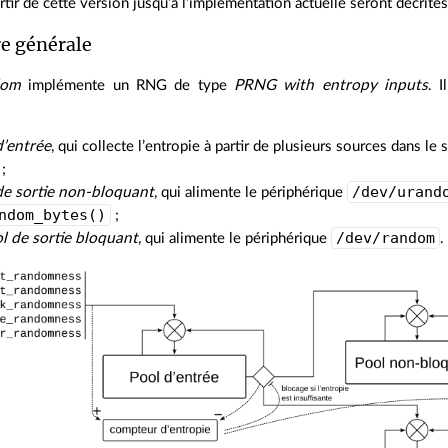
rtir de cette version jusqu’à l’implémentation actuelle seront décrites
re générale
dom
implémente un RNG de type
PRNG with entropy inputs
. 
d’entrée
, qui collecte l’entropie à partir de plusieurs sources dans l
 ;
/dev/urand
de sortie non-bloquant
, qui alimente le périphérique
ndom_bytes()
;
/dev/random
l de sortie bloquant
, qui alimente le périphérique
.