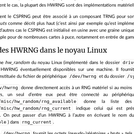
nt le cas, la plupart des HWRNG sont des implémentations matérie
ent le CSPRNG peut être associé à un composant TRNG pour son in
uts
comme décrit plus haut (c’est ainsi par exemple qu’est implé
 d’autres cas le CSPRNG est initialisé en usine avec une graine uniqu
mple pour de nombreuses cartes à puce, notamment en entrée de gam
des HWRNG dans le noyau Linux
driv
ème
hw_random
du noyau Linux (implémenté dans le dossier
s HWRNG éventuellement disponibles sur une machine. Il fournit
/dev/hwrng
/s
nstituée du fichier de périphérique
et du dossier
v/hwrng
donne directement accès à un RNG matériel si au moins un
rs, un seul d’entre eux peut être connecté au périphéri
/misc/hw_random/rng_available
donne la liste des 
/misc/hw_random/rng_current
indique celui qui est prés
. On peut passer d’un HWRNG à l’autre en écrivant le nom du
ble
rng_current
) dans
.
/dev/hwrng
e
fournit les octets (pseudo-)aléatoires « bruts », te