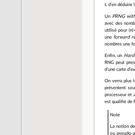
t, d’en déduir
Un
PRNG with
avec des nombr
utilisé pour (r
une
forward r
nombres une foi
Enfin, un
Hard
RNG peut pren
d’une carte d’
On verra plus 
présentent sou
processeur et 
est qualifié d
Note
La notion de
ou pseudo-al