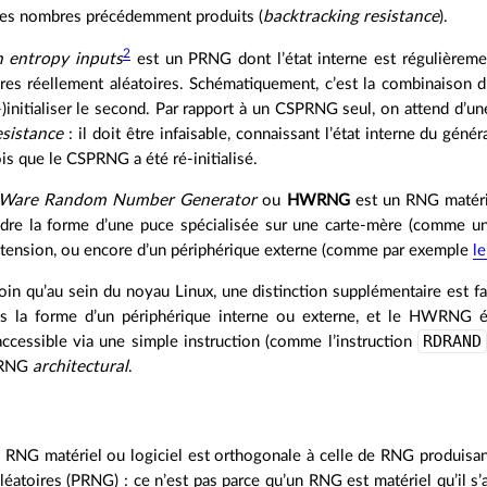
e les nombres précédemment produits (
backtracking resistance
).
2
 entropy inputs
est un PRNG dont l’état interne est régulièrement
es réellement aléatoires. Schématiquement, c’est la combinaison 
é-)initialiser le second. Par rapport à un CSPRNG seul, on attend d’u
esistance
: il doit être infaisable, connaissant l’état interne du géné
s que le CSPRNG a été ré-initialisé.
Ware Random Number Generator
ou
HWRNG
est un RNG matérie
dre la forme d’une puce spécialisée sur une carte-mère (comme
extension, ou encore d’un périphérique externe (comme par exemple
l
loin qu’au sein du noyau Linux, une distinction supplémentaire est
s la forme d’un périphérique interne ou externe, et le HWRNG é
RDRAND
accessible via une simple instruction (comme l’instruction
e RNG
architectural
.
 RNG matériel ou logiciel est orthogonale à celle de RNG produisa
éatoires (PRNG) : ce n’est pas parce qu’un RNG est matériel qu’il s’