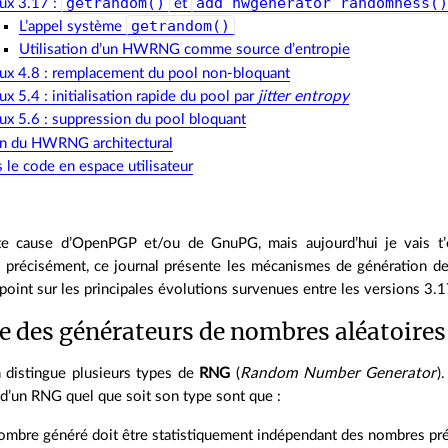
getrandom()
add_hwgenerator_randomness(
ux 3.17 :
et
getrandom()
L’appel système
Utilisation d’un HWRNG comme source d’entropie
ux 4.8 : remplacement du pool non-bloquant
ux 5.4 : initialisation rapide du pool par
jitter entropy
ux 5.6 : suppression du pool bloquant
ion du HWRNG architectural
 le code en espace utilisateur
te cause d’OpenPGP et/ou de GnuPG, mais aujourd’hui je vais t’e
us précisément, ce journal présente les mécanismes de génération d
le point sur les principales évolutions survenues entre les versions 3
e des générateurs de nombres aléatoires
 distingue plusieurs types de
RNG
(
Random Number Generator
)
 d’un RNG quel que soit son type sont que :
ombre généré doit être statistiquement indépendant des nombres pr