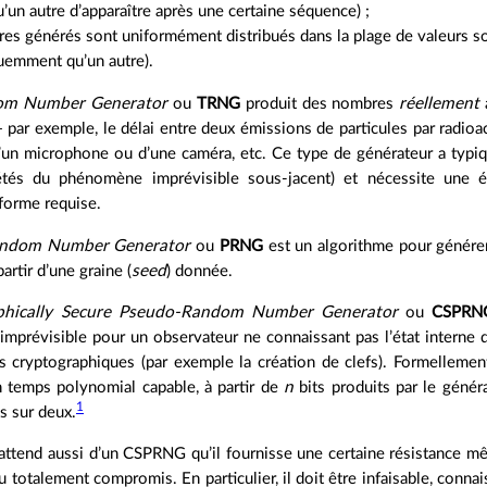
’un autre d’apparaître après une certaine séquence) ;
es générés sont uniformément distribués dans la plage de valeurs s
uemment qu’un autre).
om Number Generator
ou
TRNG
produit des nombres
réellement
 par exemple, le délai entre deux émissions de particules par radioact
d’un microphone ou d’une caméra, etc. Ce type de générateur a typiq
iétés du phénomène imprévisible sous-jacent) et nécessite une
iforme requise.
ndom Number Generator
ou
PRNG
est un algorithme pour génér
artir d’une graine (
seed
) donnée.
phically Secure Pseudo-Random Number Generator
ou
CSPRN
imprévisible pour un observateur ne connaissant pas l’état interne 
ns cryptographiques (par exemple la création de clefs). Formelleme
n temps polynomial capable, à partir de
n
bits produits par le généra
1
s sur deux.
 attend aussi d’un CSPRNG qu’il fournisse une certaine résistance m
u totalement compromis. En particulier, il doit être infaisable, connai