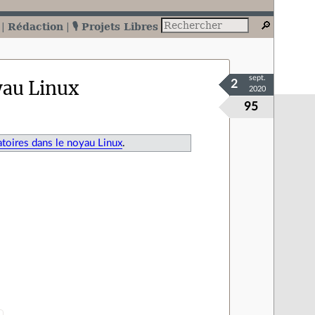
Rédaction
🎙️ Projets Libres
sept.
yau Linux
2
2020
95
toires dans le noyau Linux
.