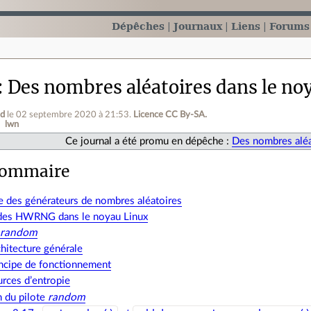
Dépêches
Journaux
Liens
Forums
Des nombres aléatoires dans le no
gd
le 02 septembre 2020 à 21:53
.
Licence CC By‑SA.
lwn
Ce journal a été promu en dépêche :
Des nombres aléa
ommaire
e des générateurs de nombres aléatoires
des HWRNG dans le noyau Linux
e
random
hitecture générale
incipe de fonctionnement
rces d’entropie
n du pilote
random