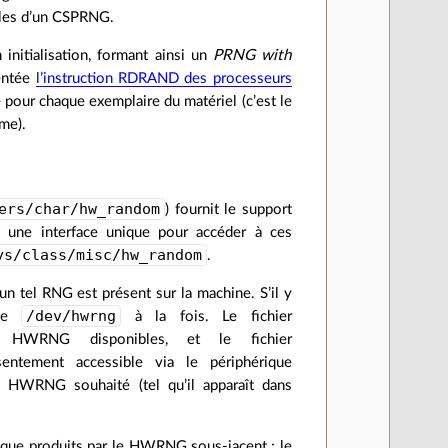
lles d’un CSPRNG.
itialisation, formant ainsi un
PRNG with
mentée
l’instruction RDRAND des processeurs
e pour chaque exemplaire du matériel (c’est le
me).
ers/char/hw_random
) fournit le support
 une interface unique pour accéder à ces
ys/class/misc/hw_random
.
 tel RNG est présent sur la machine. S’il y
/dev/hwrng
que
à la fois. Le fichier
HWRNG disponibles, et le fichier
entement accessible via le périphérique
 HWRNG souhaité (tel qu’il apparaît dans
ls que produits par le HWRNG sous-jacent ; le