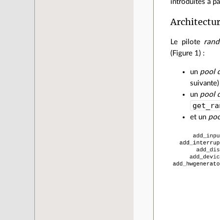
introduites à pa
Architectu
Le pilote
ran
(Figure 1) :
un
pool 
suivante)
un
pool 
get_ra
et un
poo