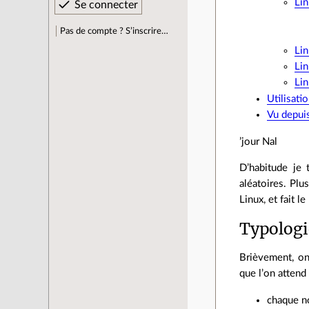
Lin
Pas de compte ? S’inscrire…
Lin
Lin
Lin
Utilisat
Vu depuis
’jour Nal
D’habitude je 
aléatoires. Pl
Linux, et fait 
Typologi
Brièvement, on
que l’on attend
chaque n