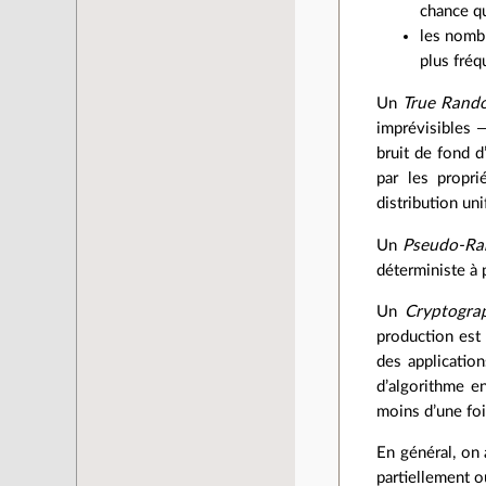
chance qu
les nombr
plus fréq
Un
True Rand
imprévisibles —
bruit de fond 
par les propr
distribution un
Un
Pseudo-Ra
déterministe à p
Un
Cryptogra
production est 
des applicatio
d’algorithme e
moins d’une foi
En général, on
partiellement o