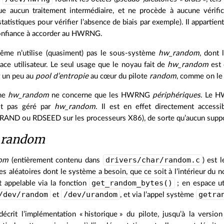
ue aucun traitement intermédiaire, et ne procède à aucune vérifi
tatistiques pour vérifier l’absence de biais par exemple). Il appartien
confiance à accorder au HWRNG.
ême n’utilise (quasiment) pas le sous-système
hw_random
, dont
ace utilisateur. Le seul usage que le noyau fait de
hw_random
est 
r un peu au
pool d’entropie
au cœur du pilote
random
, comme on le 
ème
hw_random
ne concerne que les HWRNG
périphériques
. Le 
’est pas géré par
hw_random
. Il est en effet directement accessi
RAND ou RDSEED sur les processeurs X86), de sorte qu’aucun support
e
random
drivers/char/random.c
om
(entièrement contenu dans
) est 
s aléatoires dont le système a besoin, que ce soit à l’intérieur du noy
get_random_bytes()
t appelable via la fonction
; en espace uti
/dev/random
/dev/urandom
getra
et
, et via l’appel système
décrit l’implémentation « historique » du pilote, jusqu’à la versi