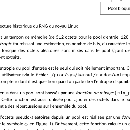
tecture historique du RNG du noyau Linux
t un tampon de mémoire (de 512 octets pour le pool d’entrée, 128 o
tropie
fournissant une estimation, en nombre de bits, du caractère i
 lorsque des octets aléatoires sont mixés dans le pool (ajout d’
nt extraits.
tropie du pool d’entrée est le seul qui soit réellement important. C’es
/proc/sys/kernel/random/entrop
 utilisateur (via le fichier
compteur dont il est question quand on parle de « l’entropie disponibl
mix_
tenus dans un pool sont brassés par une
fonction de mixage
(
 Cette fonction est aussi utilisée pour ajouter des octets dans le 
t a des répercussions sur l’ensemble du pool.
d’octets pseudo-aléatoires depuis un pool est réalisée par une
fonc
r le symbole ◇ en Figure 1). Brièvement, cette fonction calcule un