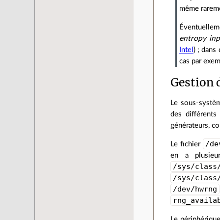
même rareme
Éventuellem
entropy inp
Intel
) ; dans
cas par exe
Gestion 
Le sous-syst
des différent
générateurs, co
/de
Le fichier
en a plusieu
/sys/class
/sys/class
/dev/hwrng
rng_availa
Le périphériqu