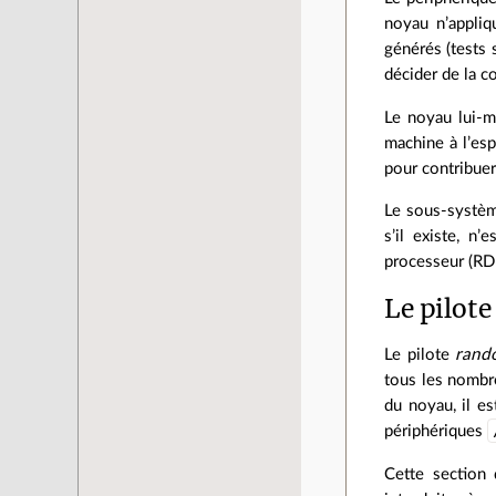
noyau n’appliq
générés (tests s
décider de la 
Le noyau lui-m
machine à l’esp
pour contribue
Le sous-syst
s’il existe, n
processeur (RD
Le pilot
Le pilote
rand
tous les nombre
du noyau, il es
périphériques
Cette section 