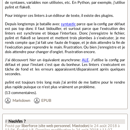
de syntaxes, variables non utilisées, etc. En Python, par exemple, j'utilise
pylint et flake8.
Pour intégrer ces linters à un éditeur de texte, il existe des plugins.
Depuis longtemps je bataille avec
syntastic
parce que la config par défaut
est pas top donc il faut bidouiller, et surtout parce que l'exécution des
linters est synchrone et bloque l'interface. Donc j'enregistre le fichier,
pylint et flake8 se lancent et mettent trois plombes à s'exécuter, je me
rends compte que j'ai fait une faute de frappe, et je dois attendre la fin de
l'exécution pour reprendre le main. Frustration. Ou bien j'enregistre et je
dois attendre pour changer d'onglet. Frustration encore.
J'ai découvert hier un équivalent asynchrone:
ALE
. J'utilise la config par
défaut et pour l'instant c'est que du bonheur. Les linters s'exécutent en
tâche de fond et les erreurs apparaissent/disparaissent après quelques
secondes.
pylint est toujours très long mais j'ai arrêté de me battre pour le rendre
plus rapide puisque ce n'est plus vraiment un problème.
(
13 commentaires
).
Markdown
EPUB
#
NeoVim ?
Posté par
liberforce
(
site web personnel
,
Mastodon
)
le 24 août 2018 à
11:36
.
Évalué à
8
.
Dernière modification le 24 août 2018 à 11:37.