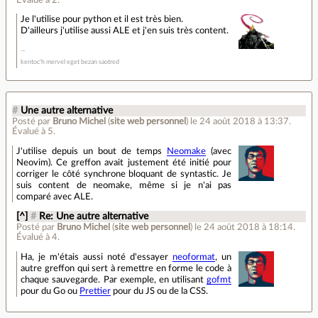
Je l'utilise pour python et il est très bien.
D'ailleurs j'utilise aussi ALE et j'en suis très content.
kentoc'h mervel eget bezan saotred
#
Une autre alternative
Posté par
Bruno Michel
(
site web personnel
)
le 24 août 2018 à 13:37
.
Évalué à
5
.
J'utilise depuis un bout de temps
Neomake
(avec
Neovim). Ce greffon avait justement été initié pour
corriger le côté synchrone bloquant de syntastic. Je
suis content de neomake, même si je n'ai pas
comparé avec ALE.
[^]
#
Re: Une autre alternative
Posté par
Bruno Michel
(
site web personnel
)
le 24 août 2018 à 18:14
.
Évalué à
4
.
Ha, je m'étais aussi noté d'essayer
neoformat
, un
autre greffon qui sert à remettre en forme le code à
chaque sauvegarde. Par exemple, en utilisant
gofmt
pour du Go ou
Prettier
pour du JS ou de la CSS.