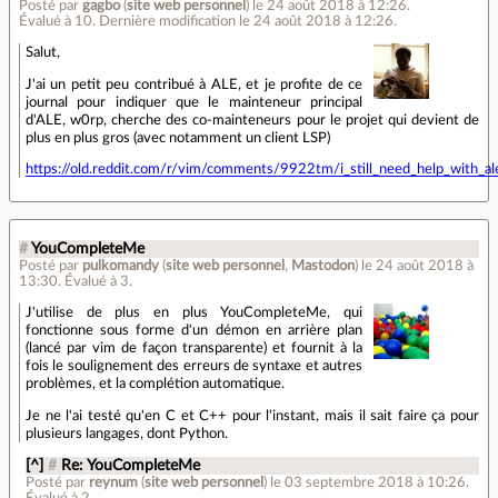
Posté par
gagbo
(
site web personnel
)
le 24 août 2018 à 12:26
.
Évalué à
10
.
Dernière modification le 24 août 2018 à 12:26.
Salut,
J'ai un petit peu contribué à ALE, et je profite de ce
journal pour indiquer que le mainteneur principal
d'ALE, w0rp, cherche des co-mainteneurs pour le projet qui devient de
plus en plus gros (avec notamment un client LSP)
https://old.reddit.com/r/vim/comments/9922tm/i_still_need_help_with_al
#
YouCompleteMe
Posté par
pulkomandy
(
site web personnel
,
Mastodon
)
le 24 août 2018 à
13:30
.
Évalué à
3
.
J'utilise de plus en plus YouCompleteMe, qui
fonctionne sous forme d'un démon en arrière plan
(lancé par vim de façon transparente) et fournit à la
fois le soulignement des erreurs de syntaxe et autres
problèmes, et la complétion automatique.
Je ne l'ai testé qu'en C et C++ pour l'instant, mais il sait faire ça pour
plusieurs langages, dont Python.
[^]
#
Re: YouCompleteMe
Posté par
reynum
(
site web personnel
)
le 03 septembre 2018 à 10:26
.
Évalué à
2
.