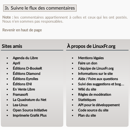
Suivre le flux des commentaires
Note :
les commentaires appartiennent à celles et ceux qui les ont postés.
Nous n’en sommes pas responsables.
Revenir en haut de page
Sites amis
À propos de LinuxFr.org
Agenda du Libre
Mentions légales
April
Faire un don
Éditions D-BookeR
L’équipe de LinuxFr.org
Éditions Diamond
Informations sur le site
Éditions Eyrolles
Aide / Foire aux questions
Éditions ENI
Suivi des suggestions et bogues
En Vente Libre
Wiki du site
Framasoft
Règles de modération
La Quadrature du Net
Statistiques
Lea-Linux
API pour le développement
Open Source Initiative
Code source du site
Imprimerie Grafik Plus
Plan du site