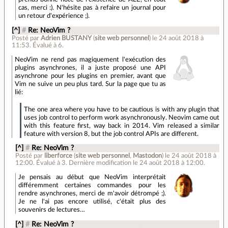
cas, merci :). N'hésite pas à refaire un journal pour
un retour d'expérience ;).
[^]
#
Re: NeoVim ?
Posté par
Adrien BUSTANY
(
site web personnel
)
le 24 août 2018 à
11:53
.
Évalué à
6
.
NeoVim ne rend pas magiquement l'exécution des
plugins asynchrones, il a juste proposé une API
asynchrone pour les plugins en premier, avant que
Vim ne suive un peu plus tard. Sur la page que tu as
lié:
The one area where you have to be cautious is with any plugin that
uses job control to perform work asynchronously. Neovim came out
with this feature first, way back in 2014. Vim released a similar
feature with version 8, but the job control APIs are different.
[^]
#
Re: NeoVim ?
Posté par
liberforce
(
site web personnel
,
Mastodon
)
le 24 août 2018 à
12:00
.
Évalué à
3
.
Dernière modification le 24 août 2018 à 12:00.
Je pensais au début que NeoVim interprétait
différemment certaines commandes pour les
rendre asynchrones, merci de m'avoir détrompé ;).
Je ne l'ai pas encore utilisé, c'était plus des
souvenirs de lectures…
[^]
#
Re: NeoVim ?