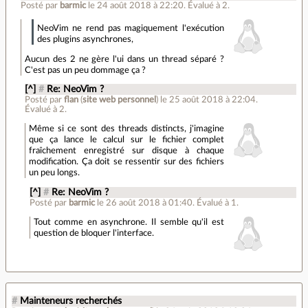
Posté par
barmic
le 24 août 2018 à 22:20
.
Évalué à
2
.
NeoVim ne rend pas magiquement l'exécution
des plugins asynchrones,
Aucun des 2 ne gère l'ui dans un thread séparé ?
C'est pas un peu dommage ça ?
[^]
#
Re: NeoVim ?
Posté par
flan
(
site web personnel
)
le 25 août 2018 à 22:04
.
Évalué à
2
.
Même si ce sont des threads distincts, j'imagine
que ça lance le calcul sur le fichier complet
fraîchement enregistré sur disque à chaque
modification. Ça doit se ressentir sur des fichiers
un peu longs.
[^]
#
Re: NeoVim ?
Posté par
barmic
le 26 août 2018 à 01:40
.
Évalué à
1
.
Tout comme en asynchrone. Il semble qu'il est
question de bloquer l'interface.
#
Mainteneurs recherchés