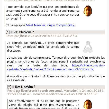
Il me semble que NeoVim n'a plus ces problèmes de
lancement synchrone, ça a été rendu asynchrone, ça
vaut peut être le coup d'essayer si tu veux conserver
ton plugin ?
Cf paragraphe
Meet Neovim: Plugin Compatibility
.
[^]
#
Re: NeoVim ?
Posté par
jihele
le 24 août 2018 à 11:43
.
Évalué à
3
.
Je connais pas NeoVim. Je crois comprendre que
c'est "vim en mieux" mais j'ai jamais pris le temps
d'essayer.
Je suis pas sûr de comprendre. Tu veux dire que NeoVim exécute les
plugins synchrones de façon asynchrone ? syntastic est synchrone,
c'est pas la faute de vim. (voir.
https://github.com/vim-
syntastic/syntastic/issues/1370#issuecomment-372807959
)
A vrai dire, pour l'instant, ALE me va bien, je suis pas plus attaché que
ça à syntastic.
[^]
#
Re: NeoVim ?
Posté par
liberforce
(
site web personnel
,
Mastodon
)
le 24 août 2018 à
11:58
.
Évalué à
3
.
Dernière modification le 24 août 2018 à 11:58.
Ah, effectivement, si tu es sûr que le problème
vient du plugin qui n'est pas asynchrone… Je
prends bonne note de l'existence de ALE, en tout