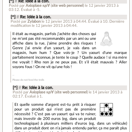
[^]
#
Re: Idée à la con.
Posté par
Axioplase ıɥs∀
(
site web personnel
)
le 12 janvier 2013 à
03:12
.
Évalué à
-5
.
[^]
#
Re: Idée à la con.
Posté par
Zylabon
le 12 janvier 2013 à 04:44
.
Évalué à
10
.
Dernière
modification le 12 janvier 2013 à 04:44.
Il était au magasin, parfois j'achète des choses qui
ne m'ont pas été recommandés par un ami ou une
affiche dans la rue, j'aime prendre des risques !
Genre j'ai envie d'un yaourt, je vais dans un
magasin, hum hum ? Que vois-je ? Un yaourt d'une marque
parfaitement inconnue, je tente le coup ? Quelle audace ! si ma mère
me voyait ! Rho non je ne peux pas. Et s'il était mauvais ? Aller
soyons fous ! On ne vit qu'une fois !
Please do not feed the trolls
[^]
#
Re: Idée à la con.
Posté par
Axioplase ıɥs∀
(
site web personnel
)
le 14 janvier 2013 à
02:17
.
Évalué à
1
.
Et quelle somme d'argent est-tu prêt à risquer
pour un produit qui n'est pas de première
nécessité ? C'est pas un yaourt qui va te ruiner,
mais investir de 200 euros (eg, dans un produit
technologique) à plusieurs milliers d'euros (eg, dans un véhicule)
dans un produit dont on n'a jamais entendu parler, ça me paraît plus