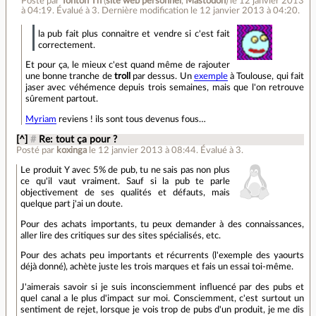
Posté par
Tonton Th
(
site web personnel
,
Mastodon
)
le 12 janvier 2013
à 04:19
.
Évalué à
3
.
Dernière modification le 12 janvier 2013 à 04:20.
la pub fait plus connaitre et vendre si c'est fait
correctement.
Et pour ça, le mieux c'est quand même de rajouter
une bonne tranche de
troll
par dessus. Un
exemple
à Toulouse, qui fait
jaser avec véhémence depuis trois semaines, mais que l'on retrouve
sûrement partout.
Myriam
reviens ! ils sont tous devenus fous…
[^]
#
Re: tout ça pour ?
Posté par
koxinga
le 12 janvier 2013 à 08:44
.
Évalué à
3
.
Le produit Y avec 5% de pub, tu ne sais pas non plus
ce qu'il vaut vraiment. Sauf si la pub te parle
objectivement de ses qualités et défauts, mais
quelque part j'ai un doute.
Pour des achats importants, tu peux demander à des connaissances,
aller lire des critiques sur des sites spécialisés, etc.
Pour des achats peu importants et récurrents (l'exemple des yaourts
déjà donné), achète juste les trois marques et fais un essai toi-même.
J'aimerais savoir si je suis inconsciemment influencé par des pubs et
quel canal a le plus d'impact sur moi. Consciemment, c'est surtout un
sentiment de rejet, lorsque je vois trop de pubs d'un produit, je me dis