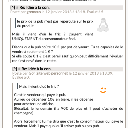
[^]
#
Re: Idée à la con.
Posté par
gremous
le 12 janvier 2013 à 13:18
.
Évalué à
5
.
le prix de la pub n'est pas répercuté sur le prix
du produit
Mais il vient d'où le fric ? L'argent vient
UNIQUEMENT du consommateur final.
Disons que la pub coûte 10 € par pot de yaourt. Tu es capables de le
vendre à seulement 1 € ?
Si elle coûte 0,1 € c'est pareil sauf qu'on peut difficilement l'évaluer
car s'est noyé dans le reste.
[^]
#
Re: Idée à la con.
Posté par
Gof
(
site web personnel
)
le 12 janvier 2013 à 13:39
.
Évalué à
0
.
Mais il vient d'où le fric ?
C'est le vendeur qui paye la pub.
Au lieu de dépenser 10€ en bière, il les dépense
pour acheter une affiche.
(Résultat: le lendemain il a 90€ de plus et il peut d'acheter du
champagne)
Alors forcément tu me dira que c'est le consommateur qui paye le
vendeur. Mais il paye quoi qu'il arrive: pub ou pas pub.