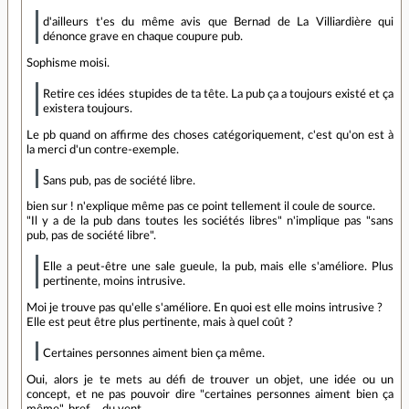
d'ailleurs t'es du même avis que Bernad de La Villiardière qui
dénonce grave en chaque coupure pub.
Sophisme moisi.
Retire ces idées stupides de ta tête. La pub ça a toujours existé et ça
existera toujours.
Le pb quand on affirme des choses catégoriquement, c'est qu'on est à
la merci d'un contre-exemple.
Sans pub, pas de société libre.
bien sur ! n'explique même pas ce point tellement il coule de source.
"Il y a de la pub dans toutes les sociétés libres" n'implique pas "sans
pub, pas de société libre".
Elle a peut-être une sale gueule, la pub, mais elle s'améliore. Plus
pertinente, moins intrusive.
Moi je trouve pas qu'elle s'améliore. En quoi est elle moins intrusive ?
Elle est peut être plus pertinente, mais à quel coût ?
Certaines personnes aiment bien ça même.
Oui, alors je te mets au défi de trouver un objet, une idée ou un
concept, et ne pas pouvoir dire "certaines personnes aiment bien ça
même". bref… du vent.