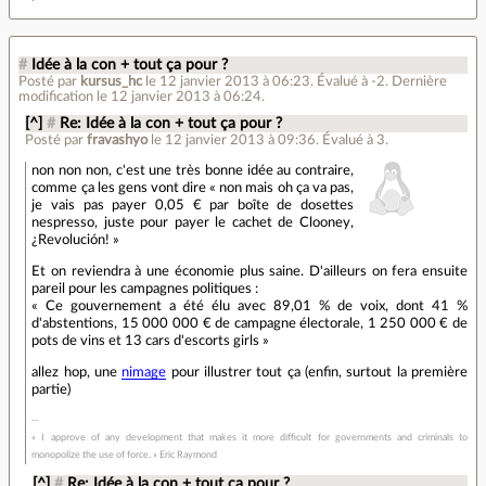
#
Idée à la con + tout ça pour ?
Posté par
kursus_hc
le 12 janvier 2013 à 06:23
.
Évalué à
-2
.
Dernière
modification le 12 janvier 2013 à 06:24.
[^]
#
Re: Idée à la con + tout ça pour ?
Posté par
fravashyo
le 12 janvier 2013 à 09:36
.
Évalué à
3
.
non non non, c'est une très bonne idée au contraire,
comme ça les gens vont dire « non mais oh ça va pas,
je vais pas payer 0,05 € par boîte de dosettes
nespresso, juste pour payer le cachet de Clooney,
¿Revolución! »
Et on reviendra à une économie plus saine. D'ailleurs on fera ensuite
pareil pour les campagnes politiques :
« Ce gouvernement a été élu avec 89,01 % de voix, dont 41 %
d'abstentions, 15 000 000 € de campagne électorale, 1 250 000 € de
pots de vins et 13 cars d'escorts girls »
allez hop, une
nimage
pour illustrer tout ça (enfin, surtout la première
partie)
« I approve of any development that makes it more difficult for governments and criminals to
monopolize the use of force. » Eric Raymond
[^]
#
Re: Idée à la con + tout ça pour ?