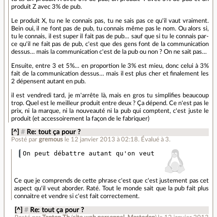
produit Z avec 3% de pub.
Le produit X, tu ne le connais pas, tu ne sais pas ce qu'il vaut vraiment.
Bein oui, il ne font pas de pub, tu connais même pas le nom. Ou alors si,
tu le connais, il est super il fait pas de pub… sauf que si tu le connais par-
ce qu'il ne fait pas de pub, c'est que des gens font de la communication
dessus… mais la communication c'est de la pub ou non ? On ne sait pas…
Ensuite, entre 3 et 5%… en proportion le 3% est mieu, donc celui à 3%
fait de la communication dessus… mais il est plus cher et finalement les
2 dépensent autant en pub.
il est vendredi tard, je m'arrête là, mais en gros tu simplifies beaucoup
trop. Quel est le meilleur produit entre deux ? Ça dépend. Ce n'est pas le
prix, ni la marque, ni la nouveauté ni la pub qui comptent, c'est juste le
produit (et accessoirement la façon de le fabriquer)
[^]
#
Re: tout ça pour ?
Posté par
gremous
le 12 janvier 2013 à 02:18
.
Évalué à
3
.
Ce que je comprends de cette phrase c'est que c'est justement pas cet
aspect qu'il veut aborder. Raté. Tout le monde sait que la pub fait plus
connaitre et vendre si c'est fait correctement.
[^]
#
Re: tout ça pour ?