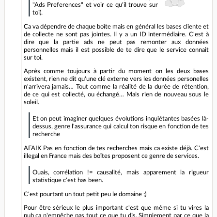
"Ads Preferences" et voir ce qu'il trouve sur
toi).
Ca va dépendre de chaque boîte mais en général les bases cliente et
de collecte ne sont pas jointes. Il y a un ID intermédiaire. C'est à
dire que la partie ads ne peut pas remonter aux données
personnelles mais il est possible de te dire que le service connait
sur toi.
Après comme toujours à partir du moment on les deux bases
existent, rien ne dit qu'une clé externe vers les données personelles
n'arrivera jamais… Tout comme la réalité de la durée de rétention,
de ce qui est collecté, ou échangé… Mais rien de nouveau sous le
soleil.
Et on peut imaginer quelques évolutions inquiétantes basées là-
dessus, genre l'assurance qui calcul ton risque en fonction de tes
recherche
AFAIK Pas en fonction de tes recherches mais ca existe déjà. C'est
illegal en France mais des boîtes proposent ce genre de services.
Ouais, corrélation != causalité, mais apparement la rigueur
statistique c'est has been.
C'est pourtant un tout petit peu le domaine ;)
Pour être sérieux le plus important c'est que même si tu vires la
pub ca n'empêche pas tout ce que tu dis. Simplement par ce que la