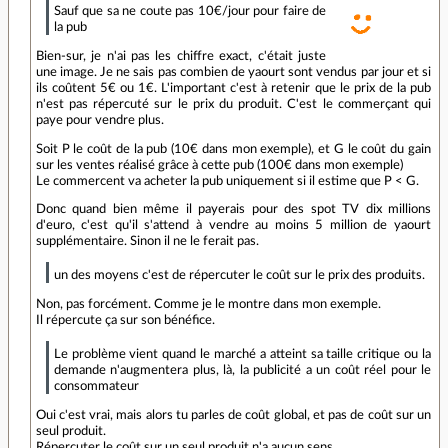
Sauf que sa ne coute pas 10€/jour pour faire de
la pub
Bien-sur, je n'ai pas les chiffre exact, c'était juste
une image. Je ne sais pas combien de yaourt sont vendus par jour et si
ils coûtent 5€ ou 1€. L'important c'est à retenir que le prix de la pub
n'est pas répercuté sur le prix du produit. C'est le commerçant qui
paye pour vendre plus.
Soit P le coût de la pub (10€ dans mon exemple), et G le coût du gain
sur les ventes réalisé grâce à cette pub (100€ dans mon exemple)
Le commercent va acheter la pub uniquement si il estime que P < G.
Donc quand bien même il payerais pour des spot TV dix millions
d'euro, c'est qu'il s'attend à vendre au moins 5 million de yaourt
supplémentaire. Sinon il ne le ferait pas.
un des moyens c'est de répercuter le coût sur le prix des produits.
Non, pas forcément. Comme je le montre dans mon exemple.
Il répercute ça sur son bénéfice.
Le problème vient quand le marché a atteint sa taille critique ou la
demande n'augmentera plus, là, la publicité a un coût réel pour le
consommateur
Oui c'est vrai, mais alors tu parles de coût global, et pas de coût sur un
seul produit.
Répercuter le coût sur un seul produit n'a aucun sens.