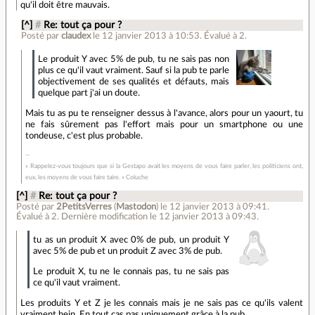
qu'il doit être mauvais.
[^]
#
Re: tout ça pour ?
Posté par
claudex
le 12 janvier 2013 à 10:53
.
Évalué à
2
.
Le produit Y avec 5% de pub, tu ne sais pas non
plus ce qu'il vaut vraiment. Sauf si la pub te parle
objectivement de ses qualités et défauts, mais
quelque part j'ai un doute.
Mais tu as pu te renseigner dessus à l'avance, alors pour un yaourt, tu
ne fais sûrement pas l'effort mais pour un smartphone ou une
tondeuse, c'est plus probable.
« Rappelez-vous toujours que si la Gestapo avait les moyens de vous faire parler, les politiciens ont,
eux, les moyens de vous faire taire. » Coluche
[^]
#
Re: tout ça pour ?
Posté par
2PetitsVerres
(
Mastodon
)
le 12 janvier 2013 à 09:41
.
Évalué à
2
.
Dernière modification le 12 janvier 2013 à 09:43.
tu as un produit X avec 0% de pub, un produit Y
avec 5% de pub et un produit Z avec 3% de pub.
Le produit X, tu ne le connais pas, tu ne sais pas
ce qu'il vaut vraiment.
Les produits Y et Z je les connais mais je ne sais pas ce qu'ils valent
vraiment hein. En tout cas pas uniquement grâce à la pub.