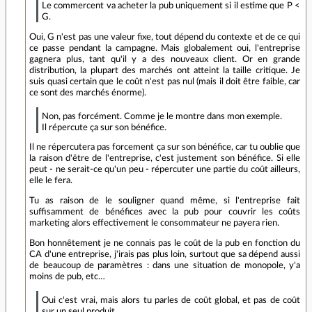
Le commercent va acheter la pub uniquement si il estime que P <
G.
Oui, G n'est pas une valeur fixe, tout dépend du contexte et de ce qui
ce passe pendant la campagne. Mais globalement oui, l'entreprise
gagnera plus, tant qu'il y a des nouveaux client. Or en grande
distribution, la plupart des marchés ont atteint la taille critique. Je
suis quasi certain que le coût n'est pas nul (mais il doit être faible, car
ce sont des marchés énorme).
Non, pas forcément. Comme je le montre dans mon exemple.
Il répercute ça sur son bénéfice.
Il ne répercutera pas forcement ça sur son bénéfice, car tu oublie que
la raison d'être de l'entreprise, c'est justement son bénéfice. Si elle
peut - ne serait-ce qu'un peu - répercuter une partie du coût ailleurs,
elle le fera.
Tu as raison de le souligner quand même, si l'entreprise fait
suffisamment de bénéfices avec la pub pour couvrir les coûts
marketing alors effectivement le consommateur ne payera rien.
Bon honnêtement je ne connais pas le coût de la pub en fonction du
CA d'une entreprise, j'irais pas plus loin, surtout que sa dépend aussi
de beaucoup de paramètres : dans une situation de monopole, y'a
moins de pub, etc…
Oui c'est vrai, mais alors tu parles de coût global, et pas de coût
sur un seul produit.