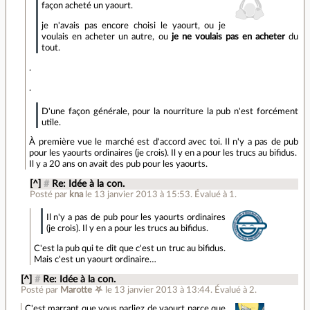
façon acheté un yaourt.
je n'avais pas encore choisi le yaourt, ou je
voulais en acheter un autre, ou
je ne voulais pas en acheter
du
tout.
.
.
D'une façon générale, pour la nourriture la pub n'est forcément
utile.
À première vue le marché est d'accord avec toi. Il n'y a pas de pub
pour les yaourts ordinaires (je crois). Il y en a pour les trucs au bifidus.
Il y a 20 ans on avait des pub pour les yaourts.
[^]
#
Re: Idée à la con.
Posté par
kna
le 13 janvier 2013 à 15:53
.
Évalué à
1
.
Il n'y a pas de pub pour les yaourts ordinaires
(je crois). Il y en a pour les trucs au bifidus.
C'est la pub qui te dit que c'est un truc au bifidus.
Mais c'est un yaourt ordinaire…
[^]
#
Re: Idée à la con.
Posté par
Marotte ⛧
le 13 janvier 2013 à 13:44
.
Évalué à
2
.
C'est marrant que vous parliez de yaourt parce que