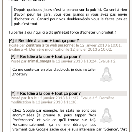
Depuis quelques jours c'est la parano sur la pub ici. Ca sert à rien
d'avoir peur les gars, vous êtes grands si vous avez pas envie
d'acheter du Canard pour vos doubleuvécés vous le faites pas et
puis c'est tout.
Tu parles à qui ? qui ici à dit qu'il était forcé d'acheter un produit ?
[^]
#
Re: Idée à la con + tout ça pour ?
Posté par
Zenitram
(
site web personnel
)
le 12 janvier 2013 à 10:01
.
Évalué à
-4
.
Dernière modification le 12 janvier 2013 à 10:02.
[^]
#
Re: Idée à la con + tout ça pour ?
Posté par
animal_omega
le 12 janvier 2013 à 10:24
.
Évalué à
2
.
Ça me coute car en plus d'adblock, je dois installer
ghostery
[^]
#
Re: Idée à la con + tout ça pour ?
Posté par
Jux
le 12 janvier 2013 à 11:37
.
Évalué à
5
.
Dernière
modification le 12 janvier 2013 à 11:38.
Chez Google par exemple, les stats ne sont pas
anonymisées (la preuve tu peux tapper "Ads
Preferences" et voir ce qu'il trouve sur toi).
Fondamentalement, ça ne me dérange pas
vraiment que Google sache que je suis intéressé par "Science", "Art