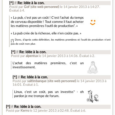
[^]
#
Re: Idée à la con.
Posté par
Gof
(
site web personnel
)
le 14 janvier 2013 à 14:27
.
Évalué à
4
.
« La pub, c'est pas un coût ! C'est l'achat du temps
de cerveau disponible ! Tout comme il faut acheter
les matières premières l'outil de production¹. »
« La pub crée de la richesse, elle n'en coûte pas. »
Donc, d'après cette définition, les matières premières et l'outil de prodution n'ont
[¹]
pas de coût non plus
[^]
#
Re: Idée à la con.
Posté par
alpentux
le 14 janvier 2013 à 14:36
.
Évalué à
2
.
L'achat des matières premières, c'est un
investissement.
[^]
#
Re: Idée à la con.
Posté par
saltimbanque
(
site web personnel
)
le 14 janvier 2013 à
16:01
.
Évalué à
1
.
Linux, c'est un coût, pas un investiss* - oh
pardon je me trompe de forum.
[^]
#
Re: Idée à la con.
Posté par
Kerro
le 12 janvier 2013 à 02:48
.
Évalué à
6
.