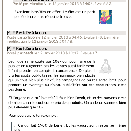
Posté par
Marotte ⛧
le 13 janvier 2013 à 14:06
.
Évalué à
3
.
Excellent livre/film en effet. Le film est un petit
peu édulcoré mais réussi je trouve.
[^]
#
Re: Idée à la con.
Posté par
Zylabon
le 12 janvier 2013 à 04:46
.
Évalué à
-8
.
Dernière
modification le 12 janvier 2013 à 04:48.
[^]
#
Re: Idée à la con.
Posté par
needs
le 12 janvier 2013 à 10:37
.
Évalué à
7
.
Sauf que sa ne coute pas 10€/jour pour faire de la
pub, et on augmente pas les ventes aussi facilement,
il faut prendre en compte la concurrence. De plus, il
y a les spots publicitaires, les panneaux bien placés
qui un cout bien plus élevé, les campagnes de toutes sorte, bref, pour
prendre un avantage au niveau publicitaire sur ces concurrents, c'est
pas donné.
Et l'argent que tu "investis", il faut bien l'avoir, et un des moyens c'est
de répercuter le cout sur le prix des produits. On parle de sommes bien
plus élevées que 10€.
Pour poursuivre ton exemple :
… Ce qui fait 190€ de bénef. Et les yaourt sont restés au même
prix.