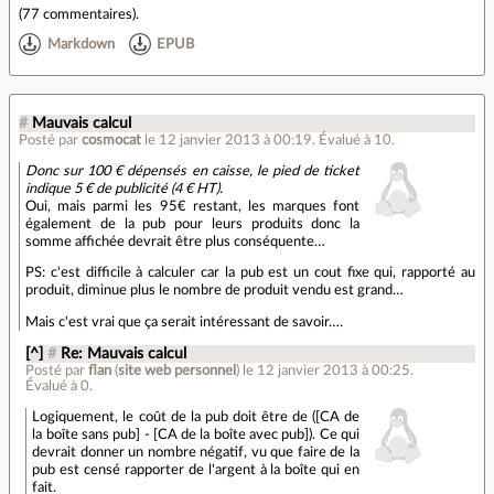
(
77 commentaires
).
Markdown
EPUB
#
Mauvais calcul
Posté par
cosmocat
le 12 janvier 2013 à 00:19
.
Évalué à
10
.
Donc sur 100 € dépensés en caisse, le pied de ticket
indique 5 € de publicité (4 € HT).
Oui, mais parmi les 95€ restant, les marques font
également de la pub pour leurs produits donc la
somme affichée devrait être plus conséquente…
PS: c'est difficile à calculer car la pub est un cout fixe qui, rapporté au
produit, diminue plus le nombre de produit vendu est grand…
Mais c'est vrai que ça serait intéressant de savoir….
[^]
#
Re: Mauvais calcul
Posté par
flan
(
site web personnel
)
le 12 janvier 2013 à 00:25
.
Évalué à
0
.
Logiquement, le coût de la pub doit être de ([CA de
la boîte sans pub] - [CA de la boîte avec pub]). Ce qui
devrait donner un nombre négatif, vu que faire de la
pub est censé rapporter de l'argent à la boîte qui en
fait.