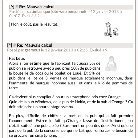
[^]
#
Re: Mauvais calcul
Posté par
saltimbanque
(
site web personnel
)
le 12 janvier 2013 à
01:07
.
Évalué à
2
.
Non le coût, pas le résultat.
[^]
#
Re: Mauvais calcul
Posté par
gremous
le 12 janvier 2013 à 02:25
.
Évalué à
9
.
Pas bête.
Alors si on estime que le fabricant fait aussi 5% de
pub on se retrouve avec à peu près 10% de pub dans
la bouteille de coca ou le poulet de Loué. Et 5% de
pub dans le lot de 3 verres de marque totalement inconnue, dans
l'emmental de marque inconnue aussi, et dans le kilo de pommes de
terre.
Ca devient plus compliqué pour un smartphone pris chez Orange.
Quid de la pub Windows, de la pub de Nokia, et de la pub d'Orange ? Ca
doit atteindre un pourcentage sympa.
En plus, difficile de chiffrer la part de la pub qui a fait prendre
l'abonnement. Est-ce le fait qu'Orange fasse de l'institutionnel, ou
c'était suite à une pub ciblée ? Surement un peu des deux. Ainsi qu'une
part de la pub de la concurrence qui ne fait que renforcer le besoin de
se procurer un smartphone.