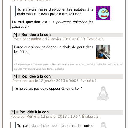
Tu en avais marre d'éplucher tes patates à la
main mais tu n'avais pas d'autre solution.
La vrai question est :
« pourquoi éplucher les
patates ? »
[^]
#
Re: Idée à la con.
Posté par
claudex
le 12 janvier 2013 à 10:50
.
Évalué à
9
.
Parce que sinon, ça donne un drôle de goût dans
les frites.
« Rappelez-vous toujours que si la Gestapo avait les moyens de vous faire parler, les politiciens ont,
eux, les moyens de vous faire taire. » Coluche
[^]
#
Re: Idée à la con.
Posté par
oao
le 13 janvier 2013 à 06:05
.
Évalué à
1
.
Tu ne serais pas développeur Gnome, toi ?
[^]
#
Re: Idée à la con.
Posté par
Kerro
le 12 janvier 2013 à 10:57
.
Évalué à
2
.
Tu part du principe que tu aurait de toutes