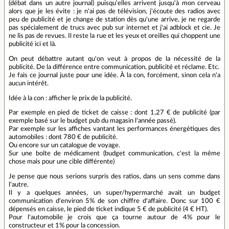
(débat dans un autre journal) puisqu'elles arrivent jusqu'à mon cerveau
alors que je les évite : je n'ai pas de télévision, j'écoute des radios avec
peu de publicité et je change de station dès qu'une arrive, je ne regarde
pas spécialement de trucs avec pub sur internet et j'ai adblock et cie. Je
ne lis pas de revues. Il reste la rue et les yeux et oreilles qui choppent une
publicité ici et là.
On peut débattre autant qu'on veut à propos de la nécessité de la
publicité. De la différence entre communication, publicité et réclame. Etc.
Je fais ce journal juste pour une idée. À la con, forcément, sinon cela n'a
aucun intérêt.
Idée à la con : afficher le prix de la publicité.
Par exemple en pied de ticket de caisse : dont 1,27 € de publicité (par
exemple basé sur le budget pub du magasin l'année passé).
Par exemple sur les affiches vantant les performances énergétiques des
automobiles : dont 780 € de publicité.
Ou encore sur un catalogue de voyage.
Sur une boîte de médicament (budget communication, c'est la même
chose mais pour une cible différente)
Je pense que nous serions surpris des ratios, dans un sens comme dans
l'autre.
Il y a quelques années, un super/hypermarché avait un budget
communication d'environ 5% de son chiffre d'affaire. Donc sur 100 €
dépensés en caisse, le pied de ticket indique 5 € de publicité (4 € HT).
Pour l'automobile je crois que ça tourne autour de 4% pour le
constructeur et 1% pour la concession.