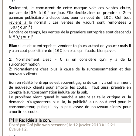
Seulement, le concurrent de cette marque voit ces ventes chuté,
50
0
passant de
à
¹ par jour. Elle décide alors de prendre le 2em
10€
panneau publicitaire à disposition, pour un cout de
. Ouf tout
revient à la normal : Les ventes de yaourt sont remontées à
50/jour
² !
Pendant ce temps, les ventes de la première entreprise sont descendu
50/jour
à
².
Bilan
: Les deux entreprises vendent toujours autant de yaourt : mais il
10€
y a un cout publicitaire de
en plus qu'il faudra bien payer.
1:
Normalement c'est > 0 si on considère qu'il y a de la
surconsommation.
2:
Normalement c'est plus, à cause de la surconsommation et des
nouveaux clients.
Bon en réalité l'entreprise est souvent gagnante car il y a suffisamment
de nouveaux clients pour amortir les couts, il faut aussi prendre en
compte la surconsommation induite par la pub.
Le problème vient quand le marché a atteint sa taille critique ou la
demande n'augmentera plus, là, la publicité a un cout réel pour le
consommateur, puisqu'il n'y a plus assez de nouveaux clients pour
amortir les couts.
[^]
#
Re: Idée à la con.
Posté par
Gof
(
site web personnel
)
le 12 janvier 2013 à 12:21
.
Évalué à
2
.