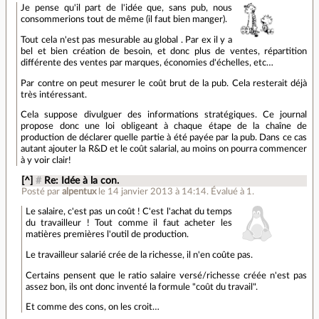
Je pense qu'il part de l'idée que, sans pub, nous
consommerions tout de même (il faut bien manger).
Tout cela n'est pas mesurable au global . Par ex il y a
bel et bien création de besoin, et donc plus de ventes, répartition
différente des ventes par marques, économies d'échelles, etc…
Par contre on peut mesurer le coût brut de la pub. Cela resterait déjà
très intéressant.
Cela suppose divulguer des informations stratégiques. Ce journal
propose donc une loi obligeant à chaque étape de la chaîne de
production de déclarer quelle partie à été payée par la pub. Dans ce cas
autant ajouter la R&D et le coût salarial, au moins on pourra commencer
à y voir clair!
[^]
#
Re: Idée à la con.
Posté par
alpentux
le 14 janvier 2013 à 14:14
.
Évalué à
1
.
Le salaire, c'est pas un coût ! C'est l'achat du temps
du travailleur ! Tout comme il faut acheter les
matières premières l'outil de production.
Le travailleur salarié crée de la richesse, il n'en coûte pas.
Certains pensent que le ratio salaire versé/richesse créée n'est pas
assez bon, ils ont donc inventé la formule "coût du travail".
Et comme des cons, on les croit…