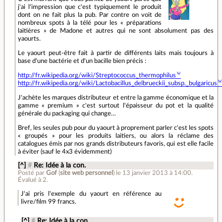
j'ai l'impression que c'est typiquement le produit
dont on ne fait plus la pub. Par contre on voit de
nombreux spots à la télé pour les « préparations
laitières » de Madone et autres qui ne sont absolument pas des
yaourts.
Le yaourt peut-être fait à partir de différents laits mais toujours à
base d'une bactérie et d'un bacille bien précis :
http://fr.wikipedia.org/wiki/Streptococcus_thermophilus
http://fr.wikipedia.org/wiki/Lactobacillus_delbrueckii_subsp._bulgaricus
J'achète les marques distributeur et entre la gamme économique et la
gamme « premium » c'est surtout l'épaisseur du pot et la qualité
générale du packaging qui change…
Bref, les seules pub pour du yaourt à proprement parler c'est les spots
« groupés » pour les produits laitiers, ou alors la réclame des
catalogues émis par nos grands distributeurs favoris, qui est elle facile
à éviter (sauf le 4x3 évidemment)
[^]
#
Re: Idée à la con.
Posté par
Gof
(
site web personnel
)
le 13 janvier 2013 à 14:00
.
Évalué à
2
.
J'ai pris l'exemple du yaourt en référence au
livre/film 99 francs.
[^]
#
Re: Idée à la con.