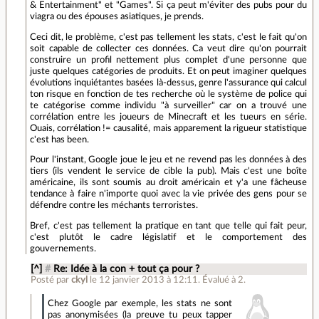
& Entertainment" et "Games". Si ça peut m'éviter des pubs pour du
viagra ou des épouses asiatiques, je prends.
Ceci dit, le problème, c'est pas tellement les stats, c'est le fait qu'on
soit capable de collecter ces données. Ca veut dire qu'on pourrait
construire un profil nettement plus complet d'une personne que
juste quelques catégories de produits. Et on peut imaginer quelques
évolutions inquiétantes basées là-dessus, genre l'assurance qui calcul
ton risque en fonction de tes recherche où le système de police qui
te catégorise comme individu "à surveiller" car on a trouvé une
corrélation entre les joueurs de Minecraft et les tueurs en série.
Ouais, corrélation != causalité, mais apparement la rigueur statistique
c'est has been.
Pour l'instant, Google joue le jeu et ne revend pas les données à des
tiers (ils vendent le service de cible la pub). Mais c'est une boîte
américaine, ils sont soumis au droit américain et y'a une fâcheuse
tendance à faire n'importe quoi avec la vie privée des gens pour se
défendre contre les méchants terroristes.
Bref, c'est pas tellement la pratique en tant que telle qui fait peur,
c'est plutôt le cadre législatif et le comportement des
gouvernements.
[^]
#
Re: Idée à la con + tout ça pour ?
Posté par
ckyl
le 12 janvier 2013 à 12:11
.
Évalué à
2
.
Chez Google par exemple, les stats ne sont
pas anonymisées (la preuve tu peux tapper