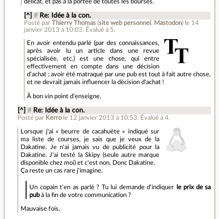
délicat, et pas à la portée de toutes les bourses.
[^]
#
Re: Idée à la con.
Posté par
Thierry Thomas
(
site web personnel
,
Mastodon
)
le 14
janvier 2013 à 10:03
.
Évalué à
5
.
En avoir entendu parlé (par des connaissances,
après avoir lu un article dans une revue
spécialisée, etc.) est une chose, qui entre
effectivement en compte dans une décision
d'achat ; avoir été matraqué par une pub est tout à fait autre chose,
et ne devrait jamais influencer la décision d'achat !
À bon vin point d'enseigne.
[^]
#
Re: Idée à la con.
Posté par
Kerro
le 12 janvier 2013 à 10:53
.
Évalué à
4
.
Lorsque j'ai « beurre de cacahuète » indiqué sur
ma liste de courses, je sais que je veux de la
Dakatine. Je n'ai jamais vu de publicité pour la
Dakatine. J'ai testé la Skipy (seule autre marque
disponible chez moi) et c'est non. Donc Dakatine.
Ça reste un cas rare j'imagine.
Un copain t'en as parlé ? Tu lui demande d'indiquer
le prix de sa
pub
à la fin de votre communication ?
Mauvaise fois.