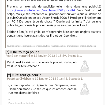
Prenons un exemple de publicité (elle même dans une publicité)
https://www.youtube.com/watch?v=d3SVqCcv-U4
(Voo c'est un FAI
belge, mais je fais référence au produit dont on voit la pub au début de
la pub) Que sait-on de cet Upper Shock 3000 ? Protège-t-il réellement
un PC ? De quels type de chocs ? Quelle est la limite ? J'ai vu une
publicité, je connais le produit, mais je ne sais pas ce qu'il vaut.
Édition : Bon j'ai été grillé, ça m'apprendra à laisser des onglets ouverts
pendant une heure avant des les lire et de répondre…
Tous les nombres premiers sont impairs, sauf un. Tous les nombres premiers sont impairs, sauf deux.
[^]
#
Re: tout ça pour ?
Posté par
mazarini
le 12 janvier 2013 à 15:59
.
Évalué à
1
.
J'ai du mal à saisir, si tu connais le produit via la pub
c'est un critère d'achat ?
[^]
#
Re: tout ça pour ?
Posté par
Zylabon
le 12 janvier 2013 à 16:43
.
Évalué à
1
.
Ça me rappelle un épisode des Simpsons, avec
Homer en mode « Je fais ce que les affiches dans la
rue me disent de faire ».
Please do not feed the trolls