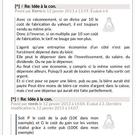
[^]
#
Re: Idée à la con.
Posté par
Kerro
le 12 janvier 2013 à 13:59
.
Évalué à
4
.
Avec ce raisonnement, si on divise par 10 le
coût de fabrication du yahourt, il est toujours
vendu au même prix.
Donc à l'inverse, si on multiplie par 10 son coût
de fabrication, le tarif ne bouge pas non plus.
L'agent qu'une entreprise économise d'un côté n'est pas
forcément dépensé dans du loisir.
Elle peut le dépenser dans de l'investissement, du salaire, du
dividende. Ou ne pas le dépenser.
Au final c'est une économie, y compris si la même somme est
dépensée ailleurs. Puisqu'il aurait de toutes manière fallu sortir cet
argent.
Et si c'est pour se payer une bière, pub ou pas, la bière aurait été
payée Peut-être moins de bière car moins d'argent dans la caisse,
mais c'est une dépense qui aurait été faite partiellement.
[^]
#
Re: Idée à la con.
Posté par
needs
le 12 janvier 2013 à 14:04
.
Évalué à
3
.
Dernière
modification le 12 janvier 2013 à 14:07.
Soit P le coût de la pub (10€ dans mon
exemple), et G le coût du gain sur les ventes
réalisé grâce à cette pub (100€ dans mon
exemple)