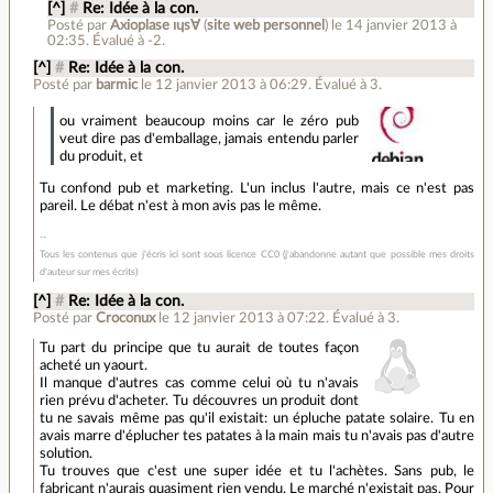
[^]
#
Re: Idée à la con.
Posté par
Axioplase ıɥs∀
(
site web personnel
)
le 14 janvier 2013 à
02:35
.
Évalué à
-2
.
[^]
#
Re: Idée à la con.
Posté par
barmic
le 12 janvier 2013 à 06:29
.
Évalué à
3
.
ou vraiment beaucoup moins car le zéro pub
veut dire pas d'emballage, jamais entendu parler
du produit, et
Tu confond pub et marketing. L'un inclus l'autre, mais ce n'est pas
pareil. Le débat n'est à mon avis pas le même.
Tous les contenus que j'écris ici sont sous licence CC0 (j'abandonne autant que possible mes droits
d'auteur sur mes écrits)
[^]
#
Re: Idée à la con.
Posté par
Croconux
le 12 janvier 2013 à 07:22
.
Évalué à
3
.
Tu part du principe que tu aurait de toutes façon
acheté un yaourt.
Il manque d'autres cas comme celui où tu n'avais
rien prévu d'acheter. Tu découvres un produit dont
tu ne savais même pas qu'il existait: un épluche patate solaire. Tu en
avais marre d'éplucher tes patates à la main mais tu n'avais pas d'autre
solution.
Tu trouves que c'est une super idée et tu l'achètes. Sans pub, le
fabricant n'aurais quasiment rien vendu. Le marché n'existait pas. Pour