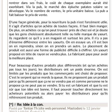
rentrer dans ses frais, le coût de chaque exemplaire aurait été
exorbitant. Via la pub, le marché des épluche patates solaire se
développe. Vu le nombre de ventes, le prix unitaire baisse. La pub a
fait baisser le prix de vente.
D'une façon générale, pour la nourriture la pub n'est forcément utile.
Il s'agit d'articles qu'on achète de toutes façons. Il faut bien manger.
De plus, on achètes ce qu'on peut trouver près de chez soi et je doute
que les gens choisissent absolument telle ou telle marque de yaourt.
Ils regardent ce qu'il y a en magasin et surtout les prix. Il n'y a pas
d'énorme différence entre les yaourts. On en essaye un, s'il est bon
on en reprendra, sinon on en prendra un autre. Le placement de
produit est aussi une forme de publicité difficile à chiffrer. Un yaourt
proposé en tête de rayon se vendra plus. Le fabricant paye pour avoir
la meilleure place.
Pour beaucoup d'autres produits plus différenciés (et qu'on achètes
pas tous les jours), les distributeurs ont un poids énorme. On est
limités par les produits que les commerçants ont choisi de proposer.
C'est le serpent qui se mords la queue. Ils ne proposent pas un produit
parce qu'ils pensent que ça ne se vendra pas et comme personne ne le
propose ça ne peut pas se vendre. Si tu est un fabricant et que tu est
sûr que ton idée est bonne, il faut pouvoir toucher directement les
acheteurs potentiels ou alors payer les distributeurs pour qu'ils
référencent ton produit.
[^]
#
Re: Idée à la con.
Posté par
Tonton Th
(
site web personnel
,
Mastodon
)
le 12 janvier
2013 à 10:34
.
Évalué à
7
.