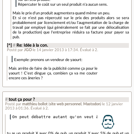
Répercuter le coût sur un seul produit n'a aucun sens.
Mais le prix d'un produit augmentera quand même un peu.
Et si ce n'est pas répercuté sur le prix des produits alors se sera
probablement par licenciement et/ou l'augmentation de la charge de
travail par employé (qui généralement se fait par une délocalisation
de la production) que l'entreprise réduira sa facture pour payer sa
pub.
[^]
#
Re: Idée à la con.
Posté par
JGO
le 14 janvier 2013 à 17:34
.
Évalué à
2
.
Exemple: prenons un vendeur de yaourt:
Mais arrête de faire de la publicité comme ça pour le
yaourt ! C'est dingue ça, combien ça va me couter
encore ces âneries ?
#
tout ça pour ?
Posté par
matthieu bollot
(
site web personnel
,
Mastodon
)
le 12 janvier
2013 à 01:36
.
Évalué à
2
.
tu as un produit X avec 0% de pub, un produit Y avec 5% de pub et un