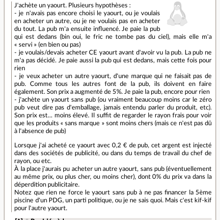
J'achète un yaourt. Plusieurs hypothèses :
- je n'avais pas encore choisi le yaourt, ou je voulais
en acheter un autre, ou je ne voulais pas en acheter
du tout. La pub m'a ensuite influencé. Je paie la pub
qui est dedans (bin oui, le fric ne tombe pas du ciel), mais elle m'a
« servi » (en bien ou pas)
- je voulais/devais acheter CE yaourt avant d'avoir vu la pub. La pub ne
m'a pas décidé. Je paie aussi la pub qui est dedans, mais cette fois pour
rien
- je veux acheter un autre yaourt, d'une marque qui ne faisait pas de
pub. Comme tous les autres font de la pub, ils doivent en faire
également. Son prix a augmenté de 5%. Je paie la pub, encore pour rien
- j'achète un yaourt sans pub (ou vraiment beaucoup moins car le zéro
pub veut dire pas d'emballage, jamais entendu parler du produit, etc).
Son prix est… moins élevé. Il suffit de regarder le rayon frais pour voir
que les produits « sans marque » sont moins chers (mais ce n'est pas dû
à l'absence de pub)
Lorsque j'ai acheté ce yaourt avec 0,2 € de pub, cet argent est injecté
dans des sociétés de publicité, ou dans du temps de travail du chef de
rayon, ou etc.
À la place j'aurais pu acheter un autre yaourt, sans pub (éventuellement
au même prix, ou plus cher, ou moins cher), dont 0% du prix va dans la
déperdition publicitaire.
Notez que rien ne force le yaourt sans pub à ne pas financer la 5ème
piscine d'un PDG, un parti politique, ou je ne sais quoi. Mais c'est kif-kif
pour l'autre yaourt.