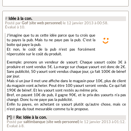
#
Idée à la con.
Posté par
Gof
(
site web personnel
)
le 12 janvier 2013 à 00:58
.
Évalué à
10
.
J'imagine que tu as cette idée parce que tu crois que
tu payes la pub. Mais tu ne paye pas la pub. C'est la
boite qui paye la pub.
Et non, le coût de la pub n'est pas forcément
répercutée sur le coût du produit.
Exemple: prenons un vendeur de yaourt: Chaque yaourt coûte 3€ à
produire et sont vendus 5€. La marge sur chaque yaourt est donc de 2€.
Sans publicité, 50 yaourt sont vendus chaque jour, ça fait 100€ de bénef
par jour.
Mais si un jour il met une affiche dans le magasin pour 10€, plus de client
du magasin vont acheter. Peut être 100 yaourt seront vendu. Ce qui fait
190€ de bénef. Et les yaourt sont restés au même prix.
Bref, en payant 10€ de pub, il gagne 90€, et le prix des yaourts n'a pas
changé. Donc tu ne paye pas la publicité.
Enfin tu payes, en achetant ce yaourt plutôt qu'autre chose, mais ce
n'est pas du tout mesurable comme tu le propose.
[^]
#
Re: Idée à la con.
Posté par
saltimbanque
(
site web personnel
)
le 12 janvier 2013 à 01:12
.
Évalué à
8
.