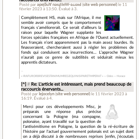
raccourcis énervants...
Posté par
ǝpɐןƃu∀ nǝıɥʇʇɐW-ǝɹɹǝıԀ
(
site web personnel
)
le 11
février 2023 à 13:50
.
Évalué à
3
.
Complètement HS, mais sur l’Afrique, il me
semble avoir compris que le comportement
français s’améliorerait. Ce serait d’ailleurs la
raison pour laquelle Wagner supplante les
forces spéciales françaises en Afrique de l’Ouest actuellement.
Les français n’ont apparemment pas la main assez lourdes. Ils
finasseraient, chercheraient aussi à régler les problèmes de
fonds qui conduisent aux insurrections… L’approche Wagner
n’aurait pas ce genre de subtilités et séduirait mieux les
apprentis dictateurs.
« IRAFURORBREVISESTANIMUMREGEQUINISIPARETIMPERAT » — Odes — Horace
[^]
#
Re: L'article est intéressant, mais prend beaucoup de
raccourcis énervants...
Posté par
lejocelyn
(
site web personnel
)
le 11 février 2023 à
16:19
.
Évalué à
4
.
Merci pour ces développements Misc, je
préparais une réponse plus précise
concernant la Pologne (ma compagne,
polonaise, ayant travaillé sur la question de
l'antisémitisme en Pologne, la question de la ré-écriture de
l'histoire par l'actuel gouvernement polonais est un sujet dont
on a déjà discuté à de nombreuses reprises [enfin, j'écoutais