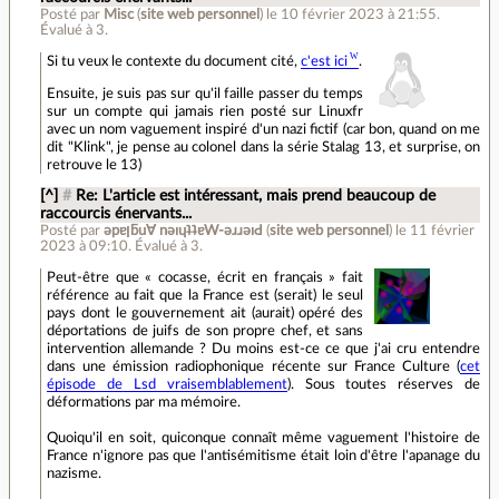
Posté par
Misc
(
site web personnel
)
le 10 février 2023 à 21:55
.
Évalué à
3
.
Si tu veux le contexte du document cité,
c'est ici
.
Ensuite, je suis pas sur qu'il faille passer du temps
sur un compte qui jamais rien posté sur Linuxfr
avec un nom vaguement inspiré d'un nazi fictif (car bon, quand on me
dit "Klink", je pense au colonel dans la série Stalag 13, et surprise, on
retrouve le 13)
[^]
#
Re: L'article est intéressant, mais prend beaucoup de
raccourcis énervants...
Posté par
ǝpɐןƃu∀ nǝıɥʇʇɐW-ǝɹɹǝıԀ
(
site web personnel
)
le 11 février
2023 à 09:10
.
Évalué à
3
.
Peut-être que « cocasse, écrit en français » fait
référence au fait que la France est (serait) le seul
pays dont le gouvernement ait (aurait) opéré des
déportations de juifs de son propre chef, et sans
intervention allemande ? Du moins est-ce ce que j'ai cru entendre
dans une émission radiophonique récente sur France Culture (
cet
épisode de Lsd vraisemblablement
). Sous toutes réserves de
déformations par ma mémoire.
Quoiqu'il en soit, quiconque connaît même vaguement l'histoire de
France n'ignore pas que l'antisémitisme était loin d'être l'apanage du
nazisme.