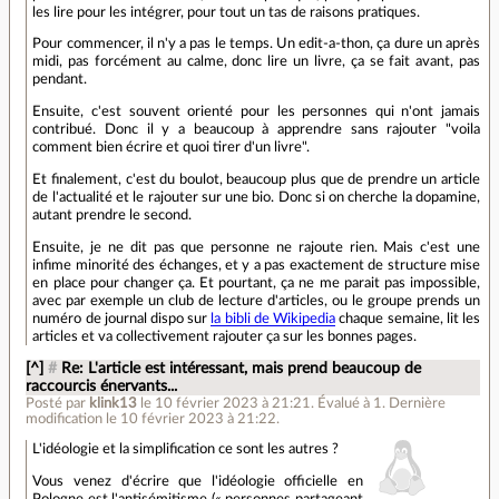
les lire pour les intégrer, pour tout un tas de raisons pratiques.
Pour commencer, il n'y a pas le temps. Un edit-a-thon, ça dure un après
midi, pas forcément au calme, donc lire un livre, ça se fait avant, pas
pendant.
Ensuite, c'est souvent orienté pour les personnes qui n'ont jamais
contribué. Donc il y a beaucoup à apprendre sans rajouter "voila
comment bien écrire et quoi tirer d'un livre".
Et finalement, c'est du boulot, beaucoup plus que de prendre un article
de l'actualité et le rajouter sur une bio. Donc si on cherche la dopamine,
autant prendre le second.
Ensuite, je ne dit pas que personne ne rajoute rien. Mais c'est une
infime minorité des échanges, et y a pas exactement de structure mise
en place pour changer ça. Et pourtant, ça ne me parait pas impossible,
avec par exemple un club de lecture d'articles, ou le groupe prends un
numéro de journal dispo sur
la bibli de Wikipedia
chaque semaine, lit les
articles et va collectivement rajouter ça sur les bonnes pages.
[^]
#
Re: L'article est intéressant, mais prend beaucoup de
raccourcis énervants...
Posté par
klink13
le 10 février 2023 à 21:21
.
Évalué à
1
.
Dernière
modification le 10 février 2023 à 21:22.
L'idéologie et la simplification ce sont les autres ?
Vous venez d'écrire que l'idéologie officielle en