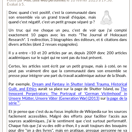
Posté par
Misc
(
site web personnel
)
le 10 février 2023 à 19:56
.
Évalué à
5
.
Donc quand c'est positif, c'est la communauté dans
son ensemble via un grand travail d'équipe, mais
quand c'est négatif, c'est un petit groupe séparé :p ?
Un truc qui me choque un peu, c'est de voir que j'ai compté
exactement 10 pages avec les mots "The Journal of Holocaust
Research". 1 redirection, 3 biographies des éditeurs, et 6 citations dans
divers articles (dont 2 revues espagnoles).
Il y a entre ~10 et 20 articles par an, depuis 2009 donc 200 articles
académiques sur le sujet qui ne sont pas du tout présent.
Certes, les articles sont écrit par un petit groupe, mais à coté, on ne
peut pas vraiment dire que la communauté dans son ensemble se
presse pour intégrer une part du travail académique autour de la Shoah.
Par exemple,
Dream and Fantasy in Shutter Island: Trauma, Historical
Guilt, and Ethics
aurait sa place sur la page de Shutter Island, ou
The
Innocent Perpetrators: The Portrayal of ‘German Victimhood’ in
Unsere Mütter, Unsere Väter (Generation War) (2013)
sur
la page de la
série
.
Et je pense que c'est du au focus implicite de Wikipedia sur les sources
facilement accessibles. Malgré des efforts pour faciliter l'accès aux
sources académiques, j'ai le sentiment que c'est surtout performatif.
Chaque fois que j'ai vu des edit-a-thon, il y avait toujours des bouquins
pour dire "on a des livres", mais en pratique, presque personne ne va