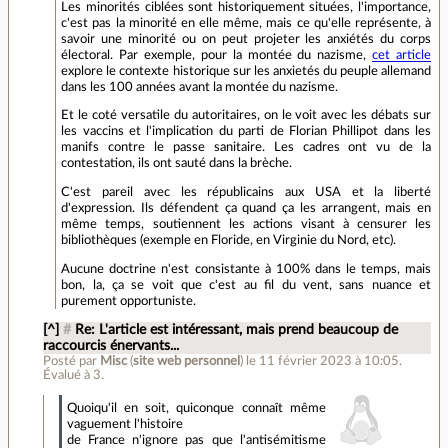
Les minorités ciblées sont historiquement situées, l'importance,
c'est pas la minorité en elle même, mais ce qu'elle représente, à
savoir une minorité ou on peut projeter les anxiétés du corps
électoral. Par exemple, pour la montée du nazisme,
cet article
explore le contexte historique sur les anxietés du peuple allemand
dans les 100 années avant la montée du nazisme.
Et le coté versatile du autoritaires, on le voit avec les débats sur
les vaccins et l'implication du parti de Florian Phillipot dans les
manifs contre le passe sanitaire. Les cadres ont vu de la
contestation, ils ont sauté dans la brèche.
C'est pareil avec les républicains aux USA et la liberté
d'expression. Ils défendent ça quand ça les arrangent, mais en
même temps, soutiennent les actions visant à censurer les
bibliothèques (exemple en Floride, en Virginie du Nord, etc).
Aucune doctrine n'est consistante à 100% dans le temps, mais
bon, la, ça se voit que c'est au fil du vent, sans nuance et
purement opportuniste.
[^]
#
Re: L'article est intéressant, mais prend beaucoup de
raccourcis énervants...
Posté par
Misc
(
site web personnel
)
le 11 février 2023 à 10:05
.
Évalué à
3
.
Quoiqu'il en soit, quiconque connaît même
vaguement l'histoire
de France n'ignore pas que l'antisémitisme