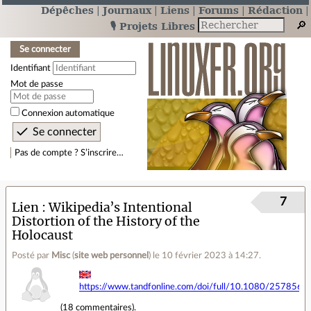
Dépêches
Journaux
Liens
Forums
Rédaction
🎙️ Projets Libres
Se connecter
Identifiant
Mot de passe
Connexion automatique
Pas de compte ? S’inscrire…
7
Lien
Wikipedia’s Intentional
Distortion of the History of the
Holocaust
Posté par
Misc
(
site web personnel
)
le 10 février 2023 à 14:27
.
https://www.tandfonline.com/doi/full/10.1080/257856
(
18 commentaires
).