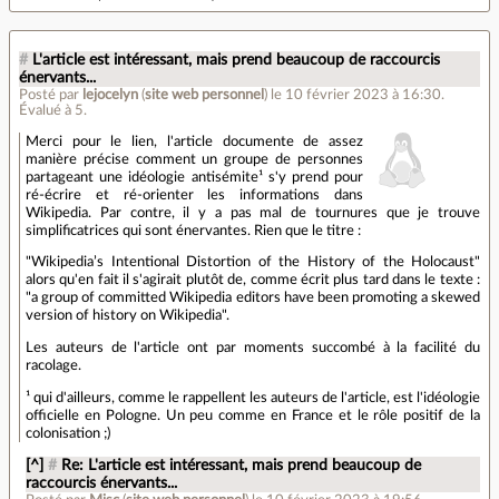
#
L'article est intéressant, mais prend beaucoup de raccourcis
énervants...
Posté par
lejocelyn
(
site web personnel
)
le 10 février 2023 à 16:30
.
Évalué à
5
.
Merci pour le lien, l'article documente de assez
manière précise comment un groupe de personnes
partageant une idéologie antisémite¹ s'y prend pour
ré-écrire et ré-orienter les informations dans
Wikipedia. Par contre, il y a pas mal de tournures que je trouve
simplificatrices qui sont énervantes. Rien que le titre :
"Wikipedia’s Intentional Distortion of the History of the Holocaust"
alors qu'en fait il s'agirait plutôt de, comme écrit plus tard dans le texte :
"a group of committed Wikipedia editors have been promoting a skewed
version of history on Wikipedia".
Les auteurs de l'article ont par moments succombé à la facilité du
racolage.
¹ qui d'ailleurs, comme le rappellent les auteurs de l'article, est l'idéologie
officielle en Pologne. Un peu comme en France et le rôle positif de la
colonisation ;)
[^]
#
Re: L'article est intéressant, mais prend beaucoup de
raccourcis énervants...