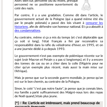
Alors bien sur, personne (ou du moins, presque
personne) ne se positionne ouvertement du
coté des nazis.
Par contre, il y a une gradation. Comme dit dans l'article, le
gouvernement actuel de la Pologne (qui a quand même été élu
par le peuple polonais) a passé des lois visant à
censurer les
historiens
, afin de défendre son honneur national. Et ça a aboutit à
des condamnations
.
Au contraire, même si ça a mis du temps (et c'est déplorable que
ça soit si long), l'état français a fini par reconnaître sa
responsabilité dans la rafle du vélodrome d'hiver, en 1995, et on
a une journée dédié à ça depuis 1993.
Le gouvernement n'est pas exempte de polémique récente sur le
sujet (voir Macron et Petain y a pas si longtemps), et il y a encore
des tonnes de cas ou on a chier dans la colle (l'Algérie pour ne
citer qu'un exemple plus récent, mais aussi la main mise sur
l'Afrique).
Mais je pense que sur la seconde guerre mondiale, je pense qu'on
est sur le bon chemin, au contraire de la Pologne.
Sinon, le coté "c'est pas notre faute", je pense que je connais bien,
ma famille a parlé suffisamment des Malgré-nous lors des repas
de Noël quand j’étais plus jeune.
[^]
#
Re: L'article est intéressant, mais prend beaucoup de