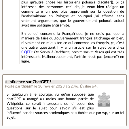
plus qu'autre chose les historiens polonais discuter]). Si ça
intéresse des personnes ceci dit, je veux bien rédiger un
commentaire un peu plus approfondi sur la question de
l'antisémitisme en Pologne et pourquoi j'ai affirmé, sans
vraiment argumenter, que le gouvernement polonais actuel
avait une politique antisémite.
En ce qui concerne la Françafrique, je ne crois pas que la
manière de faire du gouvernement français ait changé en bien,
ni vraiment en mieux (en ce qui concerne les français, ça, c'est
une autre question). Il y a un article sur le sujet paru chez
CQFD
:
De Serval à Barkhane, retour sur un fiasco
qui est très
intéressant. Malheureusement, l'article n'est pas (encore?) en
ligne.
#
Influence sur ChatGPT ?
Posté par
thoasm
le 10 février 2023 à 22:46
.
Évalué à
4
.
Si quelqu’un à le courage, vu qu’on suppose que
chatGPT a mangé au moins une bonne partie de
Wikipédia, ce serait intéressant de lui poser des
questions sur le sujet pour savoir s’il est plus
influencé par des sources académiques plus fiables que par wp, sur un tel
sujet.