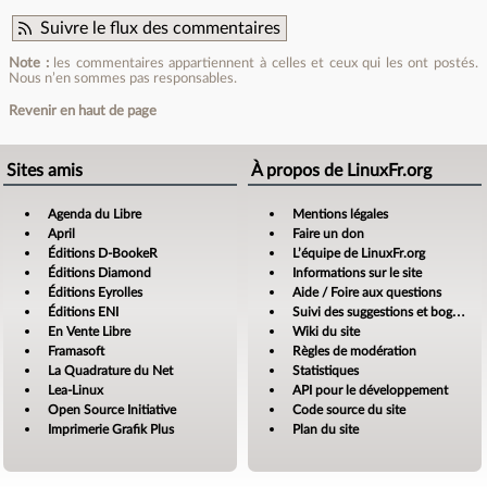
Suivre le flux des commentaires
Note :
les commentaires appartiennent à celles et ceux qui les ont postés.
Nous n’en sommes pas responsables.
Revenir en haut de page
Sites amis
À propos de LinuxFr.org
Agenda du Libre
Mentions légales
April
Faire un don
Éditions D-BookeR
L’équipe de LinuxFr.org
Éditions Diamond
Informations sur le site
Éditions Eyrolles
Aide / Foire aux questions
Éditions ENI
Suivi des suggestions et bogues
En Vente Libre
Wiki du site
Framasoft
Règles de modération
La Quadrature du Net
Statistiques
Lea-Linux
API pour le développement
Open Source Initiative
Code source du site
Imprimerie Grafik Plus
Plan du site