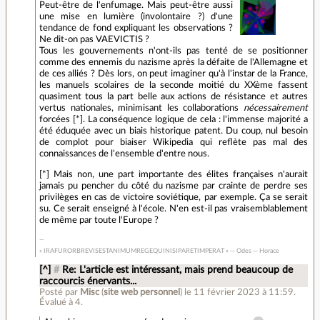
Peut-être de l'enfumage. Mais peut-être aussi
une mise en lumière (involontaire ?) d'une
tendance de fond expliquant les observations ?
Ne dit-on pas VAEVICTIS ?
Tous les gouvernements n'ont-ils pas tenté de se positionner
comme des ennemis du nazisme après la défaite de l'Allemagne et
de ces alliés ? Dès lors, on peut imaginer qu'à l'instar de la France,
les manuels scolaires de la seconde moitié du XXème fassent
quasiment tous la part belle aux actions de résistance et autres
vertus nationales, minimisant les collaborations
nécessairement
forcées [*]. La conséquence logique de cela : l'immense majorité a
été éduquée avec un biais historique patent. Du coup, nul besoin
de complot pour biaiser Wikipedia qui reflète pas mal des
connaissances de l'ensemble d'entre nous.
[*] Mais non, une part importante des élites françaises n'aurait
jamais pu pencher du côté du nazisme par crainte de perdre ses
privilèges en cas de victoire soviétique, par exemple. Ça se serait
su. Ce serait enseigné à l'école. N'en est-il pas vraisemblablement
de même par toute l'Europe ?
« IRAFURORBREVISESTANIMUMREGEQUINISIPARETIMPERAT » — Odes — Horace
[^]
#
Re: L'article est intéressant, mais prend beaucoup de
raccourcis énervants...
Posté par
Misc
(
site web personnel
)
le 11 février 2023 à 11:59
.
Évalué à
4
.