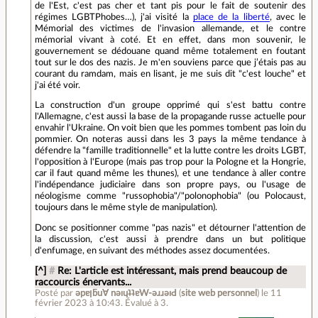
de l'Est, c'est pas cher et tant pis pour le fait de soutenir des
régimes LGBTPhobes…), j'ai visité la
place de la liberté
, avec le
Mémorial des victimes de l'invasion allemande, et le contre
mémorial vivant à coté. Et en effet, dans mon souvenir, le
gouvernement se dédouane quand même totalement en foutant
tout sur le dos des nazis. Je m'en souviens parce que j’étais pas au
courant du ramdam, mais en lisant, je me suis dit "c'est louche" et
j'ai été voir.
La construction d'un groupe opprimé qui s'est battu contre
l'Allemagne, c'est aussi la base de la propagande russe actuelle pour
envahir l'Ukraine. On voit bien que les pommes tombent pas loin du
pommier. On noteras aussi dans les 3 pays la même tendance à
défendre la "famille traditionnelle" et la lutte contre les droits LGBT,
l'opposition à l'Europe (mais pas trop pour la Pologne et la Hongrie,
car il faut quand même les thunes), et une tendance à aller contre
l'indépendance judiciaire dans son propre pays, ou l'usage de
néologisme comme "russophobia"/"polonophobia" (ou Polocaust,
toujours dans le même style de manipulation).
Donc se positionner comme "pas nazis" et détourner l'attention de
la discussion, c'est aussi à prendre dans un but politique
d'enfumage, en suivant des méthodes assez documentées.
[^]
#
Re: L'article est intéressant, mais prend beaucoup de
raccourcis énervants...
Posté par
ǝpɐןƃu∀ nǝıɥʇʇɐW-ǝɹɹǝıԀ
(
site web personnel
)
le 11
février 2023 à 10:43
.
Évalué à
3
.