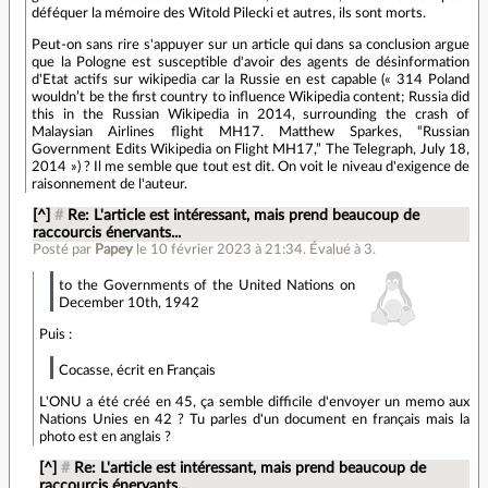
déféquer la mémoire des Witold Pilecki et autres, ils sont morts.
Peut-on sans rire s'appuyer sur un article qui dans sa conclusion argue
que la Pologne est susceptible d'avoir des agents de désinformation
d'Etat actifs sur wikipedia car la Russie en est capable (« 314 Poland
wouldn’t be the first country to influence Wikipedia content; Russia did
this in the Russian Wikipedia in 2014, surrounding the crash of
Malaysian Airlines flight MH17. Matthew Sparkes, “Russian
Government Edits Wikipedia on Flight MH17,” The Telegraph, July 18,
2014 ») ? Il me semble que tout est dit. On voit le niveau d'exigence de
raisonnement de l'auteur.
[^]
#
Re: L'article est intéressant, mais prend beaucoup de
raccourcis énervants...
Posté par
Papey
le 10 février 2023 à 21:34
.
Évalué à
3
.
to the Governments of the United Nations on
December 10th, 1942
Puis :
Cocasse, écrit en Français
L'ONU a été créé en 45, ça semble difficile d'envoyer un memo aux
Nations Unies en 42 ? Tu parles d'un document en français mais la
photo est en anglais ?
[^]
#
Re: L'article est intéressant, mais prend beaucoup de
raccourcis énervants...