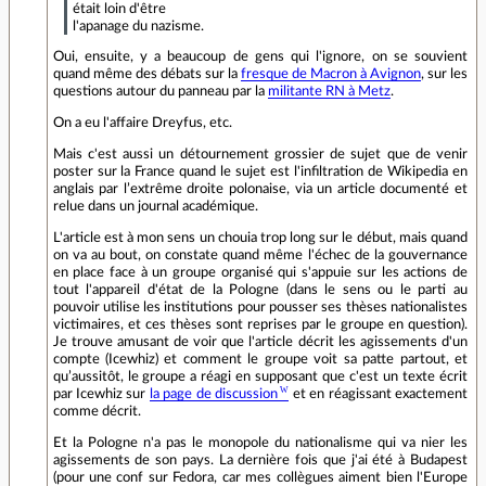
était loin d'être
l'apanage du nazisme.
Oui, ensuite, y a beaucoup de gens qui l'ignore, on se souvient
quand même des débats sur la
fresque de Macron à Avignon
, sur les
questions autour du panneau par la
militante RN à Metz
.
On a eu l'affaire Dreyfus, etc.
Mais c'est aussi un détournement grossier de sujet que de venir
poster sur la France quand le sujet est l'infiltration de Wikipedia en
anglais par l’extrême droite polonaise, via un article documenté et
relue dans un journal académique.
L'article est à mon sens un chouia trop long sur le début, mais quand
on va au bout, on constate quand même l'échec de la gouvernance
en place face à un groupe organisé qui s'appuie sur les actions de
tout l'appareil d'état de la Pologne (dans le sens ou le parti au
pouvoir utilise les institutions pour pousser ses thèses nationalistes
victimaires, et ces thèses sont reprises par le groupe en question).
Je trouve amusant de voir que l'article décrit les agissements d'un
compte (Icewhiz) et comment le groupe voit sa patte partout, et
qu’aussitôt, le groupe a réagi en supposant que c'est un texte écrit
par Icewhiz sur
la page de discussion
et en réagissant exactement
comme décrit.
Et la Pologne n'a pas le monopole du nationalisme qui va nier les
agissements de son pays. La dernière fois que j'ai été à Budapest
(pour une conf sur Fedora, car mes collègues aiment bien l'Europe