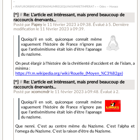
« IRAFURORBREVISESTANIMUMREGEQUINISIPARETIMPERAT » — Odes — Horace
[^]
#
Re: L'article est intéressant, mais prend beaucoup de
raccourcis énervants...
Posté par
Papey
le 11 février 2023 à 09:38
.
Évalué à
5
.
Dernière
modification le 11 février 2023 à 09:39.
Quoiqu'il en soit, quiconque connaît même
vaguement l'histoire de France n'ignore pas
que l'antisémitisme était loin d'être l'apanage
du nazisme.
On peut élargir à l'histoire de la chrétienté d'occident et de l'islam, a
minima :
https://fr.m.wikipedia.org/wiki/Rouelle_(Moyen_%C3%82ge)
[^]
#
Re: L'article est intéressant, mais prend beaucoup de
raccourcis énervants...
Posté par
xcomcmdr
le 11 février 2023 à 09:48
.
Évalué à
2
.
Quoiqu'il en soit, quiconque connaît même
vaguement l'histoire de France n'ignore pas
que l'antisémitisme était loin d'être l'apanage
du nazisme.
Que nenni. C'est au centre même du Nazisme. C'est l'alpha et
l'omega du Nazisme. C'est la raison d'être du Nazisme.