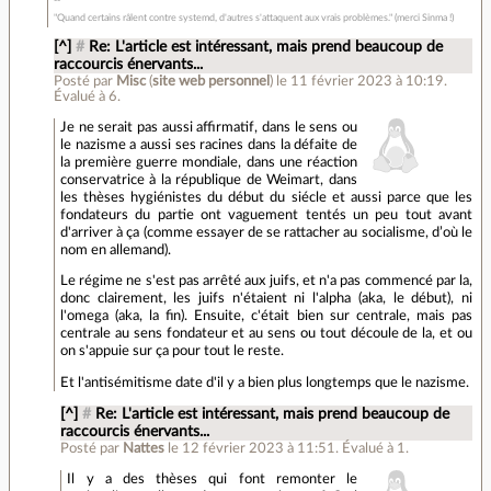
"Quand certains râlent contre systemd, d'autres s'attaquent aux vrais problèmes." (merci Sinma !)
[^]
#
Re: L'article est intéressant, mais prend beaucoup de
raccourcis énervants...
Posté par
Misc
(
site web personnel
)
le 11 février 2023 à 10:19
.
Évalué à
6
.
Je ne serait pas aussi affirmatif, dans le sens ou
le nazisme a aussi ses racines dans la défaite de
la première guerre mondiale, dans une réaction
conservatrice à la république de Weimart, dans
les thèses hygiénistes du début du siécle et aussi parce que les
fondateurs du partie ont vaguement tentés un peu tout avant
d'arriver à ça (comme essayer de se rattacher au socialisme, d’où le
nom en allemand).
Le régime ne s'est pas arrêté aux juifs, et n'a pas commencé par la,
donc clairement, les juifs n'étaient ni l'alpha (aka, le début), ni
l'omega (aka, la fin). Ensuite, c'était bien sur centrale, mais pas
centrale au sens fondateur et au sens ou tout découle de la, et ou
on s'appuie sur ça pour tout le reste.
Et l'antisémitisme date d'il y a bien plus longtemps que le nazisme.
[^]
#
Re: L'article est intéressant, mais prend beaucoup de
raccourcis énervants...
Posté par
Nattes
le 12 février 2023 à 11:51
.
Évalué à
1
.
Il y a des thèses qui font remonter le