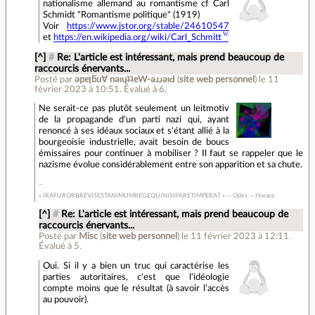
nationalisme allemand au romantisme cf Carl
Schmidt "Romantisme politique" (1919)
Voir
https://www.jstor.org/stable/24610547
et
https://en.wikipedia.org/wiki/Carl_Schmitt
[^]
#
Re: L'article est intéressant, mais prend beaucoup de
raccourcis énervants...
Posté par
ǝpɐןƃu∀ nǝıɥʇʇɐW-ǝɹɹǝıԀ
(
site web personnel
)
le 11
février 2023 à 10:51
.
Évalué à
6
.
Ne serait-ce pas plutôt seulement un leitmotiv
de la propagande d'un parti nazi qui, ayant
renoncé à ses idéaux sociaux et s'étant allié à la
bourgeoisie industrielle, avait besoin de boucs
émissaires pour continuer à mobiliser ? Il faut se rappeler que le
nazisme évolue considérablement entre son apparition et sa chute.
« IRAFURORBREVISESTANIMUMREGEQUINISIPARETIMPERAT » — Odes — Horace
[^]
#
Re: L'article est intéressant, mais prend beaucoup de
raccourcis énervants...
Posté par
Misc
(
site web personnel
)
le 11 février 2023 à 12:11
.
Évalué à
5
.
Oui. Si il y a bien un truc qui caractérise les
parties autoritaires, c'est que l'idéologie
compte moins que le résultat (à savoir l’accès
au pouvoir).