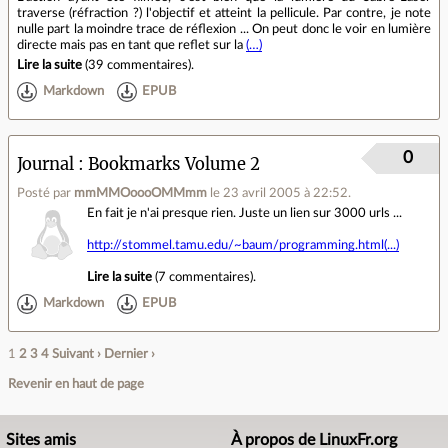
traverse (réfraction ?) l'objectif et atteint la pellicule. Par contre, je note
nulle part la moindre trace de réflexion ... On peut donc le voir en lumière
directe mais pas en tant que reflet sur la
(…)
Lire la suite
(
39 commentaires
).
Markdown
EPUB
0
Journal
Bookmarks Volume 2
Posté par
mmMMOoooOMMmm
le 23 avril 2005 à 22:52
.
En fait je n'ai presque rien. Juste un lien sur 3000 urls ...
http://stommel.tamu.edu/~baum/programming.html(...)
Lire la suite
(
7 commentaires
).
Markdown
EPUB
1
2
3
4
Suivant ›
Dernier ›
Revenir en haut de page
Sites amis
À propos de LinuxFr.org