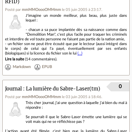
RFID)
Posté par
mmMMOoooOMMmm
le 05 juin 2005 à 23:17
.
J'imagine un monde meilleur, plus beau, plus juste dans
lequel :
- chacun a sa puce implantée dès sa naissance comme dans
"Demolition Man", c'est plus facile pour traquer les criminels
et interdire de vol toute personne ne faisant pas partie de la nation amie,
- un fichier son ne peut être écouté que par le lecteur (aussi intégré dans
le corps) de celui qui l'a payé, éventuellement par ses enfants
(biologiques) si la licence du fichier son le lui
(…)
Lire la suite
(
14 commentaires
).
Markdown
EPUB
0
Journal
La lumière du Sabre-Laser(tm)
Posté par
mmMMOoooOMMmm
le 03 juin 2005 à 18:46
.
Très cher journal, j'ai une question à laquelle j'ai bien du mal à
répondre :
Se pourrait-il que le Sabre-Laser émette une lumière qui se
voit mais qui ne se réfléchisse pas ?
L'action ayant été filmée, c'est bien que la lumière du Sabre-Laser