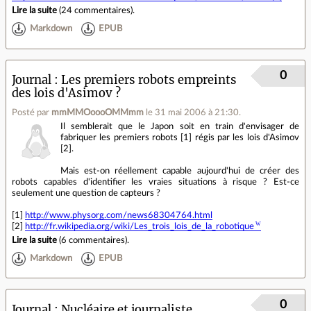
Lire la suite
(
24 commentaires
).
Markdown
EPUB
0
Journal
Les premiers robots empreints
des lois d'Asimov ?
Posté par
mmMMOoooOMMmm
le 31 mai 2006 à 21:30
.
Il semblerait que le Japon soit en train d'envisager de
fabriquer les premiers robots [1] régis par les lois d'Asimov
[2].
Mais est-on réellement capable aujourd'hui de créer des
robots capables d'identifier les vraies situations à risque ? Est-ce
seulement une question de capteurs ?
[1]
http://www.physorg.com/news68304764.html
[2]
http://fr.wikipedia.org/wiki/Les_trois_lois_de_la_robotique
Lire la suite
(
6 commentaires
).
Markdown
EPUB
0
Journal
Nucléaire et journaliste