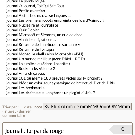
journal
Le panda rouge
journal
Ô Journal, Toi Qui Sait Tout
journal
Petite question
journal
Vista : Les mauvaise langues ...
journal
Les premiers robots empreints des lois d'Asimov ?
journal
Nucléaire et journaliste
journal
Quiz Debian
journal
Microsoft et Siemens, un duo de choc.
journal
Ahhh les migrations ...
journal
Réforme de la netiquette sur LinuxFr
journal
Réforme de l'ortograf
journal
Monad, le shell selon Microsoft (MSH)
journal
Un monde meilleur (avec DRM + RFID)
journal
La lumière du Sabre-Laser(tm)
journal
Bookmarks Volume 2
journal
Amarok ça pue.
journal
101 ou même 183 brevets violés par Microsoft ?
journal
Idée : un coloriseur syntaxique de brevet, d'IP et de DRM
journal
Les bookmarks
journal
Les droits sous Longhorn : un plagiat d'Unix ?
Flux Atom de mmMMOoooOMMmm
Trier par :
date
note
intérêt
dernier
commentaire
0
Journal
Le panda rouge