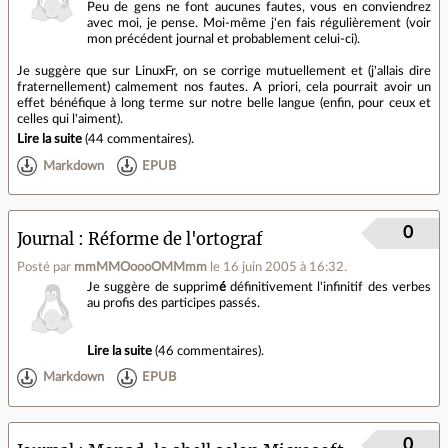
Peu de gens ne font aucunes fautes, vous en conviendrez
avec moi, je pense. Moi-même j'en fais régulièrement (voir
mon précédent journal et probablement celui-ci).
Je suggère que sur LinuxFr, on se corrige mutuellement et (j'allais dire
fraternellement) calmement nos fautes. A priori, cela pourrait avoir un
effet bénéfique à long terme sur notre belle langue (enfin, pour ceux et
celles qui l'aiment).
Lire la suite
(
44 commentaires
).
Markdown
EPUB
0
Journal
Réforme de l'ortograf
Posté par
mmMMOoooOMMmm
le 16 juin 2005 à 16:32
.
Je suggère de supprim
é
définitivement l'infinitif des verbes
au profis des participes passés.
Lire la suite
(
46 commentaires
).
Markdown
EPUB
0