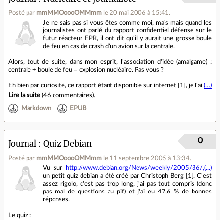
Posté par
mmMMOoooOMMmm
le 20 mai 2006 à 15:41
.
Je ne sais pas si vous êtes comme moi, mais mais quand les
journalistes ont parlé du rapport confidentiel défense sur le
futur réacteur EPR, il ont dit qu'il y aurait une grosse boule
de feu en cas de crash d'un avion sur la centrale.
Alors, tout de suite, dans mon esprit, l'association d'idée (amalgame) :
centrale + boule de feu = explosion nucléaire. Pas vous ?
Eh bien par curiosité, ce rapport étant disponible sur internet [1], je l'ai
(…)
Lire la suite
(
46 commentaires
).
Markdown
EPUB
0
Journal
Quiz Debian
Posté par
mmMMOoooOMMmm
le 11 septembre 2005 à 13:34
.
Vu sur
http://www.debian.org/News/weekly/2005/36/,(...)
un petit quiz debian a été créé par Christoph Berg [1]. C'est
assez rigolo, c'est pas trop long, j'ai pas tout compris (donc
pas mal de questions au pif) et j'ai eu 47,6 % de bonnes
réponses.
Le quiz :