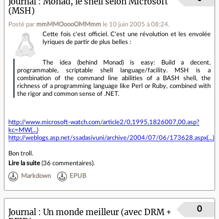
Journal
Monad, le shell selon Microsoft
(MSH)
Posté par
mmMMOoooOMMmm
le 10 juin 2005 à 08:24
.
Cette fois c'est officiel. C'est une révolution et les envolée
lyriques de partir de plus belles :
The idea (behind Monad) is easy: Build a decent,
programmable, scriptable shell language/facility. MSH is a
combination of the command line abilities of a BASH shell, the
richness of a programming language like Perl or Ruby, combined with
the rigor and common sense of .NET.
http://www.microsoft-watch.com/article2/0,1995,1826007,00.asp?
kc=MW(...)
http://weblogs.asp.net/ssadasivuni/archive/2004/07/06/173628.aspx(...)
Bon troll.
Lire la suite
(
36 commentaires
).
Markdown
EPUB
0
Journal
Un monde meilleur (avec DRM +