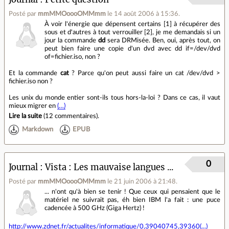
Posté par
mmMMOoooOMMmm
le 14 août 2006 à 15:36
.
À voir l'énergie que dépensent certains [1] à récupérer des
sous et d'autres à tout verrouiller [2], je me demandais si un
jour la commande
dd
sera DRMisée. Ben, oui, après tout, on
peut bien faire une copie d'un dvd avec dd if=/dev/dvd
of=fichier.iso, non ?
Et la commande
cat
? Parce qu'on peut aussi faire un cat /dev/dvd >
fichier.iso non ?
Les unix du monde entier sont-ils tous hors-la-loi ? Dans ce cas, il vaut
mieux migrer en
(…)
Lire la suite
(
12 commentaires
).
Markdown
EPUB
0
Journal
Vista : Les mauvaise langues ...
Posté par
mmMMOoooOMMmm
le 21 juin 2006 à 21:48
.
... n'ont qu'à bien se tenir ! Que ceux qui pensaient que le
matériel ne suivrait pas, éh bien IBM l'a fait : une puce
cadencée à 500 GHz (Giga Hertz) !
http://www.zdnet.fr/actualites/informatique/0,39040745,39360(...)