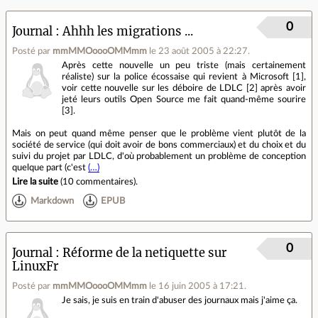
0
Journal
Ahhh les migrations ...
Posté par
mmMMOoooOMMmm
le 23 août 2005 à 22:27
.
Après cette nouvelle un peu triste (mais certainement
réaliste) sur la police écossaise qui revient à Microsoft [1],
voir cette nouvelle sur les déboire de LDLC [2] après avoir
jeté leurs outils Open Source me fait quand-même sourire
[3].
Mais on peut quand même penser que le problème vient plutôt de la
société de service (qui doit avoir de bons commerciaux) et du choix et du
suivi du projet par LDLC, d'où probablement un problème de conception
quelque part (c'est
(…)
Lire la suite
(
10 commentaires
).
Markdown
EPUB
0
Journal
Réforme de la netiquette sur
LinuxFr
Posté par
mmMMOoooOMMmm
le 16 juin 2005 à 17:21
.
Je sais, je suis en train d'abuser des journaux mais j'aime ça.