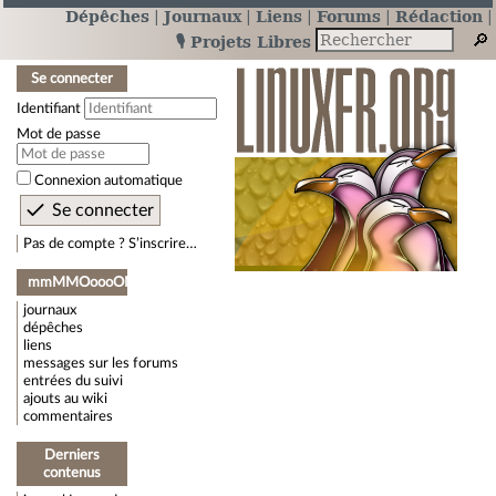
Dépêches
Journaux
Liens
Forums
Rédaction
🎙️ Projets Libres
Se connecter
Identifiant
Mot de passe
Connexion automatique
Pas de compte ? S’inscrire…
mmMMOoooOMMmm
journaux
dépêches
liens
messages sur les forums
entrées du suivi
ajouts au wiki
commentaires
Derniers
contenus