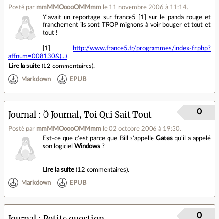
Posté par
mmMMOoooOMMmm
le 11 novembre 2006 à 11:14
.
Y'avait un reportage sur france5 [1] sur le panda rouge et
franchement ils sont TROP mignons à voir bouger et tout et
tout !
[1]
http://www.france5.fr/programmes/index-fr.php?
affnum=008130&(...)
Lire la suite
(
12 commentaires
).
Markdown
EPUB
0
Journal
Ô Journal, Toi Qui Sait Tout
Posté par
mmMMOoooOMMmm
le 02 octobre 2006 à 19:30
.
Est-ce que c'est parce que Bill s'appelle
Gates
qu'il a appelé
son logiciel
Windows
?
Lire la suite
(
12 commentaires
).
Markdown
EPUB
0
Journal
Petite question