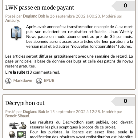
0
LWN passe en mode payant
Posté par
Dugland Bob
le 26 septembre 2002 à 00:20
.
Modéré par
Amaury
.
Après avoir annoncé sa transformation en copie de /., sa mort
puis son maintient en respiration artificielle, Linux Weekly
News passe en mode abonnement au prix de $5 par mois.
Les abonnés auront accès aux articles dès leur parution, à la
version mail et à d'autres "nouvelles fonctionnalités" futures.
Les articles seront diffusés gratuitement avec une semaine de retard. La
page principale, la base de donnée des bugs et celle des patchs du noyau
restent gratuites.
Lire la suite
(
13 commentaires
).
Markdown
EPUB
0
Décrypthon out
Posté par
Dugland Bob
le 15 septembre 2002 à 12:38
.
Modéré par
Benoît Sibaud
.
Les résultats du Décrypthon sont publiés, ceci devrait
rassurer les plus sceptiques à propos de ce projet.
Pour les puristes, la licence est assez libre, seule la
modification des résultats avant redistribution est interdite