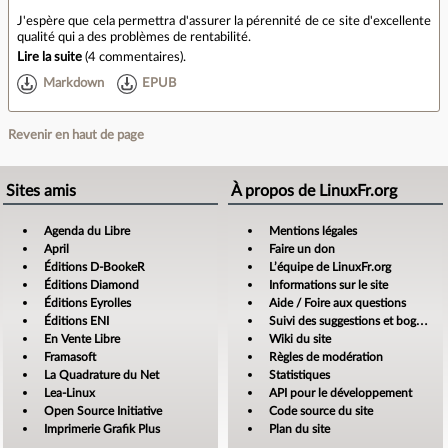
J'espère que cela permettra d'assurer la pérennité de ce site d'excellente
qualité qui a des problèmes de rentabilité.
Lire la suite
(
4 commentaires
).
Markdown
EPUB
Revenir en haut de page
Sites amis
À propos de LinuxFr.org
Agenda du Libre
Mentions légales
April
Faire un don
Éditions D-BookeR
L’équipe de LinuxFr.org
Éditions Diamond
Informations sur le site
Éditions Eyrolles
Aide / Foire aux questions
Éditions ENI
Suivi des suggestions et bogues
En Vente Libre
Wiki du site
Framasoft
Règles de modération
La Quadrature du Net
Statistiques
Lea-Linux
API pour le développement
Open Source Initiative
Code source du site
Imprimerie Grafik Plus
Plan du site