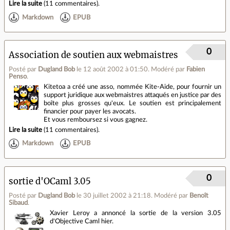
Lire la suite
(
11 commentaires
).
Markdown
EPUB
0
Association de soutien aux webmaistres
Posté par
Dugland Bob
le 12 août 2002 à 01:50
.
Modéré par
Fabien
Penso
.
Kitetoa a créé une asso, nommée Kite-Aide, pour fournir un
support juridique aux webmaistres attaqués en justice par des
boîte plus grosses qu'eux. Le soutien est principalement
financier pour payer les avocats.
Et vous remboursez si vous gagnez.
Lire la suite
(
11 commentaires
).
Markdown
EPUB
0
sortie d'OCaml 3.05
Posté par
Dugland Bob
le 30 juillet 2002 à 21:18
.
Modéré par
Benoît
Sibaud
.
Xavier Leroy a annoncé la sortie de la version 3.05
d'Objective Caml hier.