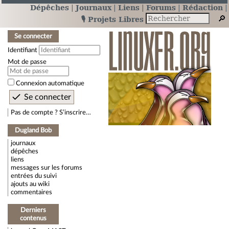
Dépêches
Journaux
Liens
Forums
Rédaction
🎙️ Projets Libres
Se connecter
Identifiant
Mot de passe
Connexion automatique
Pas de compte ? S’inscrire…
Dugland Bob
journaux
dépêches
liens
messages sur les forums
entrées du suivi
ajouts au wiki
commentaires
Derniers
contenus