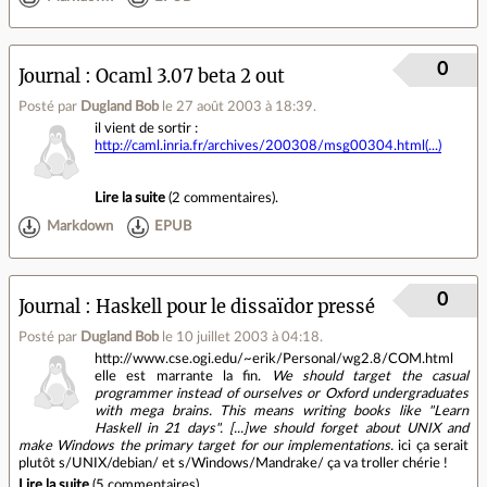
0
Journal
Ocaml 3.07 beta 2 out
Posté par
Dugland Bob
le 27 août 2003 à 18:39
.
il vient de sortir :
http://caml.inria.fr/archives/200308/msg00304.html(...)
Lire la suite
(
2 commentaires
).
Markdown
EPUB
0
Journal
Haskell pour le dissaïdor pressé
Posté par
Dugland Bob
le 10 juillet 2003 à 04:18
.
http://www.cse.ogi.edu/~erik/Personal/wg2.8/COM.html
elle est marrante la fin.
We should target the casual
programmer instead of ourselves or Oxford undergraduates
with mega brains. This means writing books like "Learn
Haskell in 21 days".
[...]we should forget about UNIX and
make Windows the primary target for our implementations.
ici ça serait
plutôt s/UNIX/debian/ et s/Windows/Mandrake/ ça va troller chérie !
Lire la suite
(
5 commentaires
).