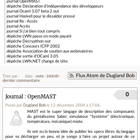
journal
OpenMAST
dépêche
Déclaration d'indépendance des développeurs
journal
Ocaml 3.07 beta 2 out
journal
Haskell pour le dissaïdor pressé
journal
Re : Accès
journal
Accès
journal
Si j'ai bien tout compris
dépêche
LWN passe en mode payant
dépêche
Décrypthon out
dépêche
Concours ICFP 2002
dépêche
Association de soutien aux webmaistres
dépêche
sortie d'OCaml 3.05
dépêche
LWN.NET change de tête
Flux Atom de Dugland Bob
Trier par :
date
note
intérêt
dernier commentaire
0
Journal
OpenMAST
Posté par
Dugland Bob
le 12 décembre 2004 à 17:06
.
MAST est le super langage de description des composants
du génialissime Saber, simulateur "Système" (électronique,
température, mécanique) mixte.
Ils ont eu la bonne idée de publier les specs libres du langage
pour se décharger un peu, et je songe à faire un projet autour de ce