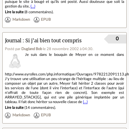
puisque le site à bougé et qu'ils ont posté. Aussi douteuse que soit la
gestion du site,
(…)
Lire la suite
(
8 commentaires
).
Markdown
EPUB
0
Journal
Si j'ai bien tout compris
Posté par
Dugland Bob
le 28 novembre 2002 à 04:30
.
Je suis dans le bouquin de Meyer en ce moment dans
http://www.eyrolles.com/php.informatique/Ouvrages/9782212091113.p
J'y trouve une utilisation un peu strange de l'héritage multiple : au lieu de
composer un objet par un autre, Meyer fait hériter 2 classes pour avoir
les services de l'une (dont il vire l'interface) et l'interface de l'autre (qui
n'offrait de toute façon rien de concret). Son exemple est
ARRAYED_STACK[G], qui est une pile générique implantée par un
tableau. Il fait donc hériter sa nouvelle classe de
(…)
Lire la suite
(
14 commentaires
).
Markdown
EPUB