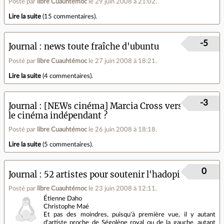
Posté par
libre Cuauhtémoc
le 29 juin 2008 à 21:02
.
Lire la suite
(
15 commentaires
).
-5
Journal
news toute fraîche d'ubuntu
Posté par
libre Cuauhtémoc
le 27 juin 2008 à 18:21
.
Lire la suite
(
4 commentaires
).
-3
Journal
[NEWs cinéma] Marcia Cross vers
le cinéma indépendant ?
Posté par
libre Cuauhtémoc
le 26 juin 2008 à 18:18
.
Lire la suite
(
5 commentaires
).
0
Journal
52 artistes pour soutenir l'hadopi
Posté par
libre Cuauhtémoc
le 23 juin 2008 à 12:11
.
Étienne Daho
Christophe Maé
Et pas des moindres, puisqu'à première vue, il y autant
d'artiste proche de Ségolène royal ou de la gauche, autant