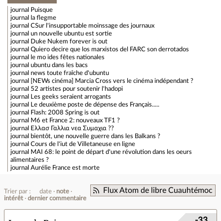
journal
Puisque
journal
la flegme
journal
CSur l'insupportable moinssage des journaux
journal
un nouvelle ubuntu est sortie
journal
Duke Nukem forever is out
journal
Quiero decire que los marxistos del FARC son derrotados
journal
le mo ides fêtes nationales
journal
ubuntu dans les bacs
journal
news toute fraîche d'ubuntu
journal
[NEWs cinéma] Marcia Cross vers le cinéma indépendant ?
journal
52 artistes pour soutenir l'hadopi
journal
Les geeks seraient arrogants
journal
Le deuxième poste de dépense des Français.....
journal
Flash: 2008 Spring is out
journal
M6 et France 2: nouveaux TF1 ?
journal
Ελλασ Γαλλια νεα Συμαχια ??
journal
bientôt, une nouvelle guerre dans les Balkans ?
journal
Cours de l'iut de Villetaneuse en ligne
journal
MAI 68: le point de départ d'une révolution dans les oeurs
alimentaires ?
journal
Aurélie France est morte
Flux Atom de libre Cuauhtémoc
Trier par :
date
note
intérêt
dernier commentaire
-33