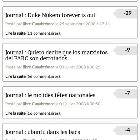
-29
Journal
Duke Nukem forever is out
Posté par
libre Cuauhtémoc
le 25 septembre 2008 à 17:11
.
Lire la suite
(
11 commentaires
).
-9
Journal
Quiero decire que los marxistos
del FARC son derrotados
Posté par
libre Cuauhtémoc
le 03 juillet 2008 à 00:25
.
Lire la suite
(
66 commentaires
).
-7
Journal
le mo ides fêtes nationales
Posté par
libre Cuauhtémoc
le 01 juillet 2008 à 00:50
.
Lire la suite
(
16 commentaires
).
-4
Journal
ubuntu dans les bacs