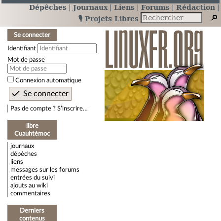
Dépêches
Journaux
Liens
Forums
Rédaction
🎙️ Projets Libres
Se connecter
Identifiant
Mot de passe
Connexion automatique
Pas de compte ? S’inscrire…
libre
Cuauhtémoc
journaux
dépêches
liens
messages sur les forums
entrées du suivi
ajouts au wiki
commentaires
Derniers
contenus