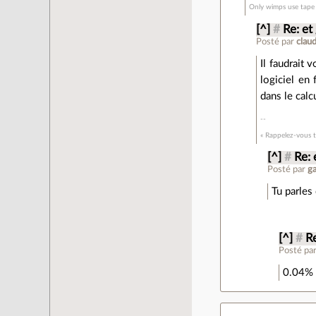
Only wimps use tape 
[^]
#
Re: et
Posté par
clau
Il faudrait 
logiciel en 
dans le calc
« Rappelez-vous to
[^]
#
Re: 
Posté par
ga
Tu parles
[^]
#
R
Posté pa
0.04% ?