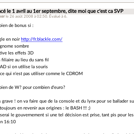
acé le 1 avril au 1er septembre, dite moi que c'est ca SVP
ker
le 26 août 2008 à 02:50
.
Évalué à
6
.
ien de bonus si :
gle en noir
http://fr.blackle.com/
 gnome sombre
tive les effets 3D
iliaire au lieu du sans fil
AD si on utilise la souris
 ce qui n'est pas utiliser comme le CDROM
ien de W? pour combien d'euro?
s grave ! on va faire que de la console et du lynx pour se ballader sur 
toujours en revenir aux origines : le BASH !!! ;)
rai le gouvernement si une tel décision est prise, tant pis pour les 
en 16:10