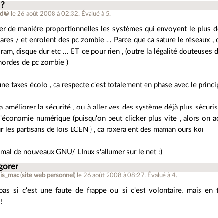
 ?
nd☯
le 26 août 2008 à 02:32
.
Évalué à
5
.
xer de manière proportionnelles les systèmes qui envoyent le plus 
ares / et enrolent des pc zombie ... Parce que ca sature le réseaux
 ram, disque dur etc ... ET ce pour rien , (outre la légalité douteuses
 hordes de pc zombie )
une taxes écolo , ca respecte c'est totalement en phase avec le princip
a améliorer la sécurité , ou à aller ves des système déjà plus sécuri
l'économie numérique (puisqu'on peut clicker plus vite , alors on a
 les partisans de lois LCEN ) , ca roxeraient des maman ours koi
 mal de nouveaux GNU/ LInux s'allumer sur le net :)
gorer
is_mac
(
site web personnel
)
le 26 août 2008 à 08:27
.
Évalué à
4
.
pas si c'est une faute de frappe ou si c'est volontaire, mais en t
!