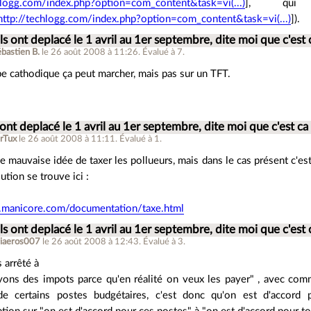
hlogg.com/index.php?option=com_content&task=vi(...)
], qui 
http://techlogg.com/index.php?option=com_content&task=vi(...)
]).
ils ont deplacé le 1 avril au 1er septembre, dite moi que c'est 
bastien B.
le 26 août 2008 à 11:26
.
Évalué à
7
.
be cathodique ça peut marcher, mais pas sur un TFT.
s ont deplacé le 1 avril au 1er septembre, dite moi que c'est ca
rTux
le 26 août 2008 à 11:11
.
Évalué à
1
.
e mauvaise idée de taxer les pollueurs, mais dans le cas présent c'est
ution se trouve ici :
.manicore.com/documentation/taxe.html
ils ont deplacé le 1 avril au 1er septembre, dite moi que c'est 
riaeros007
le 26 août 2008 à 12:43
.
Évalué à
3
.
 arrêté à
yons des impots parce qu'en réalité on veux les payer" , avec co
 de certains postes budgétaires, c'est donc qu'on est d'accord