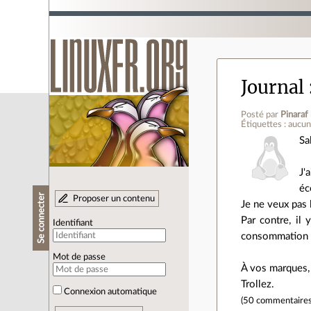
Journal
Posté par
Pinaraf
Étiquettes : aucu
Sa
J'a
éc
Se connecter
Proposer un contenu
Je ne veux pas l
Par contre, il
Identifiant
consommation é
Mot de passe
À vos marques, 
Trollez.
Connexion automatique
(
50 commentaire