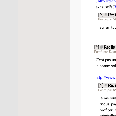
([
http://tec
exhaustifs([
[^]
#
Re: 
Posté par
Sé
sur un tu
[^]
#
Re: il
Posté par
Supe
C'est pas un
la bonne sol
http://www
[^]
#
Re: 
Posté par
b
je me suis
"nous pa
profiter