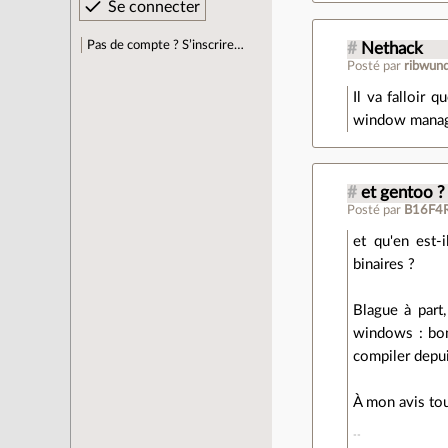
Pas de compte ? S’inscrire…
#
Nethack
Posté par
ribwun
Il va falloir 
window manag
#
et gentoo ?
Posté par
B16F4
et qu'en est-i
binaires ?
Blague à part
windows : bonu
compiler depui
À mon avis tou