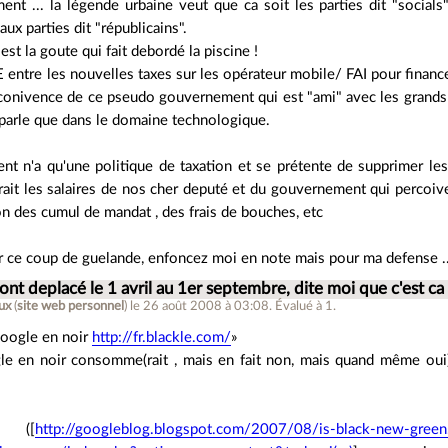
ent ... la légende urbaine veut que ca soit les parties dit "socials
ux parties dit "républicains".
st la goute qui fait debordé la piscine !
ntre les nouvelles taxes sur les opérateur mobile/ FAI pour financer l
onivence de ce pseudo gouvernement qui est "ami" avec les grands 
e parle que dans le domaine technologique.
t n'a qu'une politique de taxation et se prétente de supprimer les n
erait les salaires de nos cher deputé et du gouvernement qui percoive
ion des cumul de mandat , des frais de bouches, etc
r ce coup de guelande, enfoncez moi en note mais pour ma defense ..
s ont deplacé le 1 avril au 1er septembre, dite moi que c'est ca
tux
(
site web personnel
)
le 26 août 2008 à 03:08
.
Évalué à
1
.
google en noir
http://fr.blackle.com/
le en noir consomme(rait , mais en fait non, mais quand même ou
 ([
http://googleblog.blogspot.com/2007/08/is-black-new-green.h