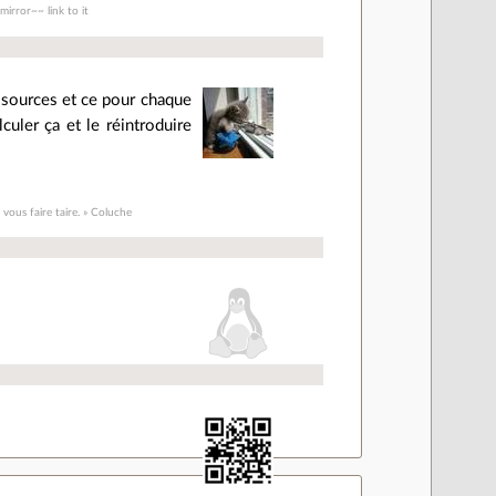
irror~~ link to it
s sources et ce pour chaque
culer ça et le réintroduire
 vous faire taire. » Coluche