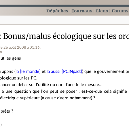
Dépêches
Journaux
Liens
Forums
Bonus/malus écologique sur les ordi
le 26 août 2008 à 01:16
.
ne
lut les gens
i appris (
là [le monde]
et
là aussi [PCINpact]
) que le gouvernement pr
ologique sur les PC.
ancer un débat sur l'utilité ou non d'une telle mesure...
 y a une question que l'on peut se poser : est-ce-que cela signifi
lectrique supérieure (à cause d'aero notamment) ?
prêts ?
s
).