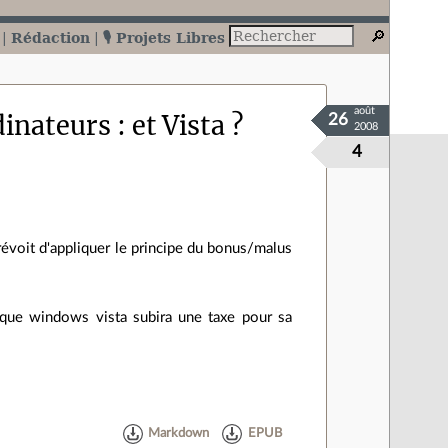
Rédaction
🎙️ Projets Libres
août
nateurs : et Vista ?
26
2008
4
évoit d'appliquer le principe du bonus/malus
e que windows vista subira une taxe pour sa
Markdown
EPUB