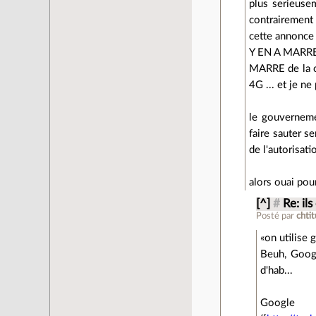
plus serieusem
contrairement a
cette annonce e
Y EN A MARRE e
MARRE de la c
4G ... et je n
le gouvernemen
faire sauter s
de l'autorisat
alors ouai pou
[^]
#
Re: il
Posté par
chti
on utilise 
Beuh, Goog
d'hab...
Google