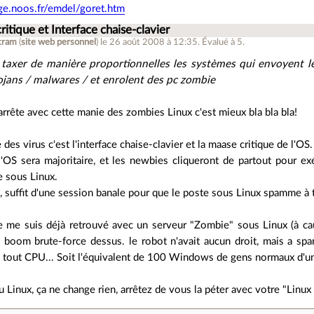
ge.noos.fr/emdel/goret.htm
 critique et Interface chaise-clavier
tram
(
site web personnel
)
le 26 août 2008 à 12:35
.
Évalué à
5
.
 taxer de manière proportionnelles les systèmes qui envoyent le
jans / malwares / et enrolent des pc zombie
rrête avec cette manie des zombies Linux c'est mieux bla bla bla!
des virus c'est l'interface chaise-clavier et la maase critique de l'OS.
l'OS sera majoritaire, et les newbies cliqueront de partout pour exé
 sous Linux.
, suffit d'une session banale pour que le poste sous Linux spamme à 
je me suis déjà retrouvé avec un serveur "Zombie" sous Linux (à 
, boom brute-force dessus. le robot n'avait aucun droit, mais a 
 tout CPU... Soit l'équivalent de 100 Windows de gens normaux d'u
inux, ça ne change rien, arrêtez de vous la péter avec votre "Linux c'e