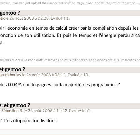
backup: real men just upload their important stuff on megaupload, and let the rest of the world ~~m
 gentoo ?
dex
le 26 août 2008 à 02:28
.
Évalué à
1
.
voir l'économie en temps de calcul créer par la compilation depuis le
fonction de son utilisation. Et puis le temps et l'énergie perdu à cal
ul.
ujours que si la Gestapo avait les moyens de vous faire parler, les politiciens ont, eux, les moyens de
et gentoo ?
lactikboulay
le 26 août 2008 à 03:12
.
Évalué à
10
.
 des 0.04% que tu gagnes sur la majorité des programmes ?
e: et gentoo ?
r
Sébastien B.
le 26 août 2008 à 11:22
.
Évalué à
10
.
 T'es utopique toi dis donc.