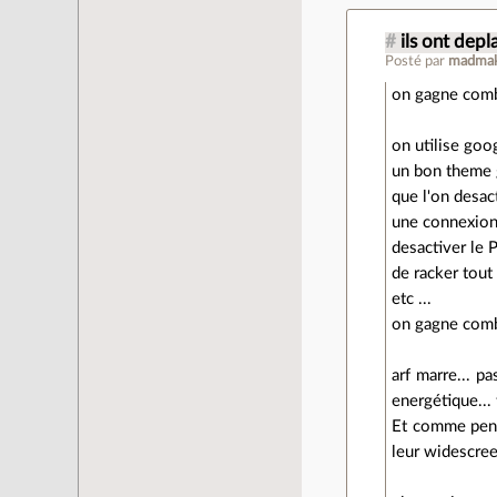
#
ils ont depl
Posté par
madma
on gagne comb
on utilise goo
un bon theme
que l'on desac
une connexion f
desactiver le P
de racker tout
etc ...
on gagne comb
arf marre... pa
energétique... 
Et comme pense
leur widescre