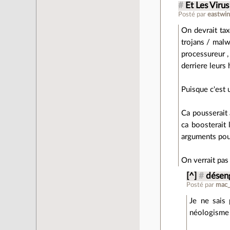
#
Et Les Virus
Posté par
eastwi
On devrait ta
trojans / malw
processureur ,
derriere leurs
Puisque c'est 
Ca pousserait 
ca boosterait 
arguments pour
On verrait pas
[^]
#
désen
Posté par
mac_
Je ne sais 
néologisme 