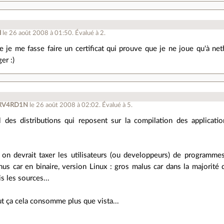
d
le 26 août 2008 à 01:50
.
Évalué à
2
.
que je me fasse faire un certificat qui prouve que je ne joue qu'à
er :)
RV4RD1N
le 26 août 2008 à 02:02
.
Évalué à
5
.
l des distributions qui reposent sur la compilation des applicatio
, on devrait taxer les utilisateurs (ou developpeurs) de programm
s car en binaire, version Linux : gros malus car dans la majorité d
s les sources...
t ça cela consomme plus que vista...