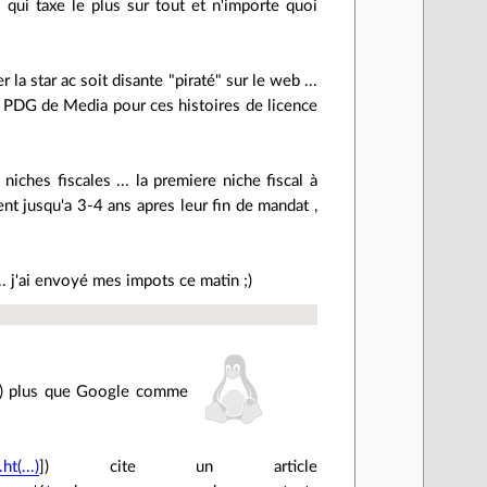
" qui taxe le plus sur tout et n'importe quoi
a star ac soit disante "piraté" sur le web ...
PDG de Media pour ces histoires de licence
iches fiscales ... la premiere niche fiscal à
nt jusqu'a 3-4 ans apres leur fin de mandat ,
. j'ai envoyé mes impots ce matin ;)
i) plus que Google comme
t(...)
]) cite un article