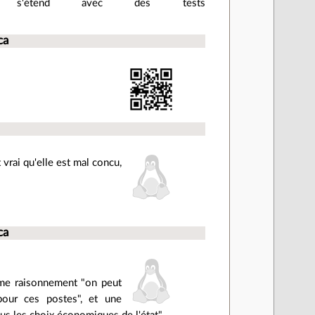
s'étend avec des tests
ca
 vrai qu'elle est mal concu,
ca
mme raisonnement "on peut
 pour ces postes", et une