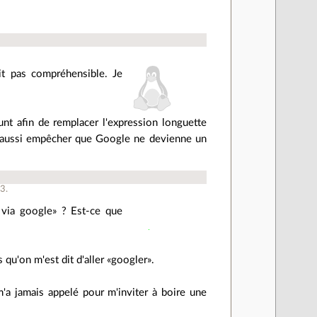
it pas compréhensible. Je
nt afin de remplacer l'expression longuette
et aussi empêcher que Google ne devienne un
à
3
.
r via google» ? Est-ce que
s qu'on m'est dit d'aller «googler».
'a jamais appelé pour m'inviter à boire une