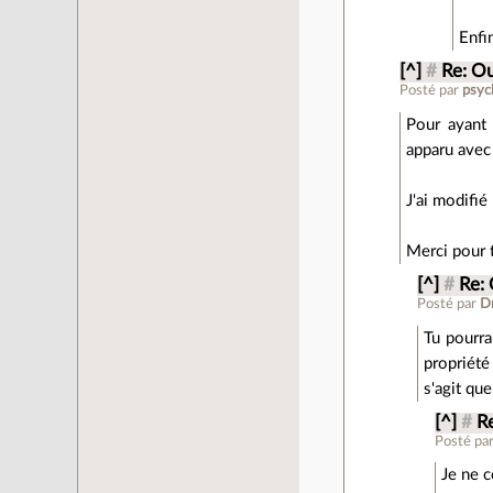
Enfin
[^]
#
Re: Ou
Posté par
psyc
Pour ayant d
apparu avec 
J'ai modifié
Merci pour 
[^]
#
Re: 
Posté par
D
Tu pourra
propriété
s'agit que
[^]
#
Re
Posté pa
Je ne c