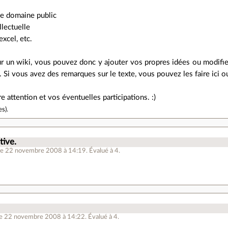
le domaine public
llectuelle
excel, etc.
ur un wiki, vous pouvez donc y ajouter vos propres idées ou modifie
re. Si vous avez des remarques sur le texte, vous pouvez les faire ici 
e attention et vos éventuelles participations. :)
es
).
tive.
le 22 novembre 2008 à 14:19
.
Évalué à
4
.
le 22 novembre 2008 à 14:22
.
Évalué à
4
.