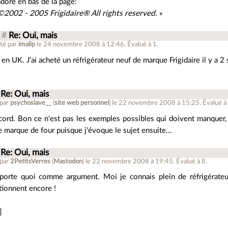
adore en bas de la page:
©2002 - 2005 Frigidaire® All rights reserved.
»
#
Re: Oui, mais
té par
imalip
le 24 novembre 2008 à 12:46
.
Évalué à
1
.
 en UK. J'ai acheté un réfrigérateur neuf de marque Frigidaire il y a 2
Re: Oui, mais
 par
psychoslave__
(
site web personnel
)
le 22 novembre 2008 à 15:25
.
Évalué 
cord. Bon ce n'est pas les exemples possibles qui doivent manquer, j
e marque de four puisque j'évoque le sujet ensuite…
Re: Oui, mais
 par
2PetitsVerres
(
Mastodon
)
le 22 novembre 2008 à 19:45
.
Évalué à
8
.
porte quoi comme argument. Moi je connais plein de réfrigérate
tionnent encore !
]