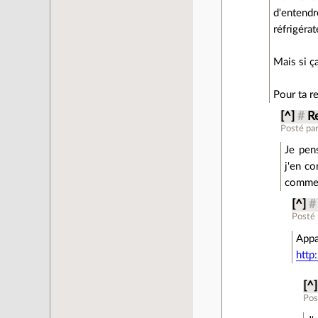
d'entendr
réfrigérate
Mais si ç
Pour ta r
[^]
#
Re
Posté pa
Je pens
j'en co
comme m
[^]
#
Posté
Appa
http
[^]
Pos