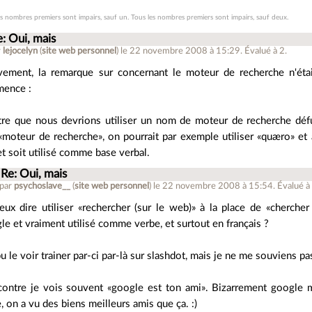
es nombres premiers sont impairs, sauf un. Tous les nombres premiers sont impairs, sauf deux.
: Oui, mais
r
lejocelyn
(
site web personnel
)
le 22 novembre 2008 à 15:29
.
Évalué à
2
.
ivement, la remarque sur concernant le moteur de recherche n'éta
ence :
tre que nous devrions utiliser un nom de moteur de recherche défu
 «moteur de recherche», on pourrait par exemple utiliser «quæro» 
t soit utilisé comme base verbal.
Re: Oui, mais
 par
psychoslave__
(
site web personnel
)
le 22 novembre 2008 à 15:54
.
Évalué 
eux dire utiliser «rechercher (sur le web)» à la place de «cherche
le et vraiment utilisé comme verbe, et surtout en français ?
 pu le voir trainer par-ci par-là sur slashdot, mais je ne me souviens pa
contre je vois souvent «google est ton ami». Bizarrement google m
e, on a vu des biens meilleurs amis que ça. :)