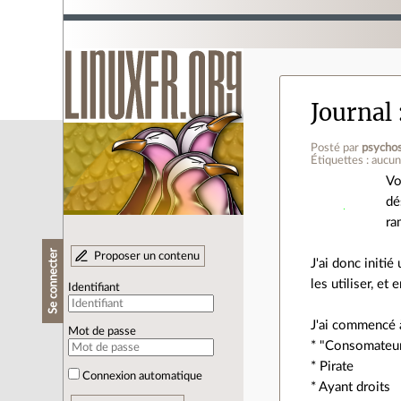
Journal
Posté par
psychos
Étiquettes : aucu
Vo
dé
ra
Se connecter
Proposer un contenu
J'ai donc initi
les utiliser, et
Identifiant
J'ai commencé 
Mot de passe
* "Consomateur"
* Pirate
Connexion automatique
* Ayant droits