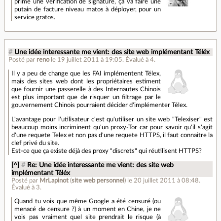
prime une vérification de signature, ça va faire une
putain de facture niveau matos à déployer, pour un
service gratos.
#
Une idée interessante me vient: des site web implémentant Téléx
Posté par
reno
le 19 juillet 2011 à 19:05
.
Évalué à
4
.
Il y a peu de change que les FAI implémentent Télex,
mais des sites web dont les propriétaires estiment
que fournir une passerelle à des Internautes Chinois
est plus important que de risquer un filtrage par le
gouvernement Chinois pourraient décider d'implémenter Télex.
L'avantage pour l'utilisateur c'est qu'utiliser un site web "Telexiser" est
beaucoup moins incriminent qu'un proxy-Tor car pour savoir qu'il s'agit
d'une requete Telex et non pas d'une requete HTTPS, il faut connaitre la
clef privé du site.
Est-ce que ça existe déjà des proxy "discrets" qui réutilisent HTTPS?
[^]
#
Re: Une idée interessante me vient: des site web
implémentant Téléx
Posté par
MrLapinot
(
site web personnel
)
le 20 juillet 2011 à 08:48
.
Évalué à
3
.
Quand tu vois que même Google a été censuré (ou
menacé de censure ?) à un moment en Chine, je ne
vois pas vraiment quel site prendrait le risque (à