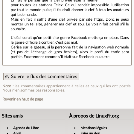
En fait je pensais que la clef privée était la même
pour toutes les stations Telex. Ce qui rendait impossible l'utilisation
par tout le monde puisqu'il faudrait donner la clef à tous les amateurs
qui la demande.
Mais en fait il suffit d'une clef privée par site https. Donc je peux
monter un tel site, générer ma clef et zou. Le voisin fait pareil s'il le
souhaite.
L'idéal serait qu'un petit site genre Facebook mette ça en place. Dans
le genre difficile à contrer, c'est pas mal.
Cerise sur le gâteau, si la personne fait de la navigation web normale
(et pas de l'échange de gros fichiers), alors le profil du trafic sera
parfait. Exactement comme s'il était sur Facebook ou autre.
Suivre le flux des commentaires
Note :
les commentaires appartiennent à celles et ceux qui les ont postés.
Nous n’en sommes pas responsables.
Revenir en haut de page
Sites amis
À propos de LinuxFr.org
Agenda du Libre
Mentions légales
April
Faire un don