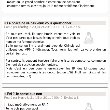
moins qu'un grand nombre d'entre eux ne basculent
en même temps, c'est toujours le même problème d'incitation).
#
La police ne va pas venir vous questionner
Posté par
Maclag
le 20 juillet 2011 à 11:21
.
Évalué à
5
.
En tout cas, moi, ils sont jamais venus me voir, et
c'est pas parce que je suis étranger hein: tout était au
nom de ma femme chinoise.
Et je pense qu'il y a vraiment trop de Chinois qui
utilisent des VPN à l'étranger. Tous venir les voir, ça va prendre un
certain temps...
Par contre, ils peuvent toujours faire une liste, et compter ça comme un
élément de suspicion supplémentaire.
Mais c'est un peu comme enregistrer les IP des Linuxiens pour
retrouver des communistes quoi... (et un p'tit Troll sur Linux et les
communistes, un!)
#
FAI ? Je pense que non
Posté par
Kerro
le 21 juillet 2011 à 00:47
.
Évalué à
3
.
Il faut impérativement un FAI ?
Je ne vois pas pourquoi.