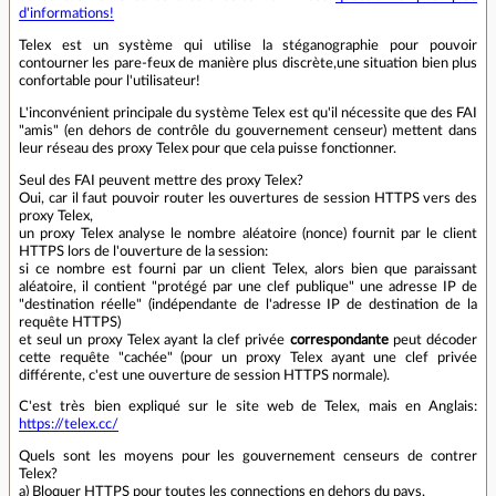
d'informations!
Telex est un système qui utilise la stéganographie pour pouvoir
contourner les pare-feux de manière plus discrète,une situation bien plus
confortable pour l'utilisateur!
L'inconvénient principale du système Telex est qu'il nécessite que des FAI
"amis" (en dehors de contrôle du gouvernement censeur) mettent dans
leur réseau des proxy Telex pour que cela puisse fonctionner.
Seul des FAI peuvent mettre des proxy Telex?
Oui, car il faut pouvoir router les ouvertures de session HTTPS vers des
proxy Telex,
un proxy Telex analyse le nombre aléatoire (nonce) fournit par le client
HTTPS lors de l'ouverture de la session:
si ce nombre est fourni par un client Telex, alors bien que paraissant
aléatoire, il contient "protégé par une clef publique" une adresse IP de
"destination réelle" (indépendante de l'adresse IP de destination de la
requête HTTPS)
et seul un proxy Telex ayant la clef privée
correspondante
peut décoder
cette requête "cachée" (pour un proxy Telex ayant une clef privée
différente, c'est une ouverture de session HTTPS normale).
C'est très bien expliqué sur le site web de Telex, mais en Anglais:
https://telex.cc/
Quels sont les moyens pour les gouvernement censeurs de contrer
Telex?
a) Bloquer HTTPS pour toutes les connections en dehors du pays.