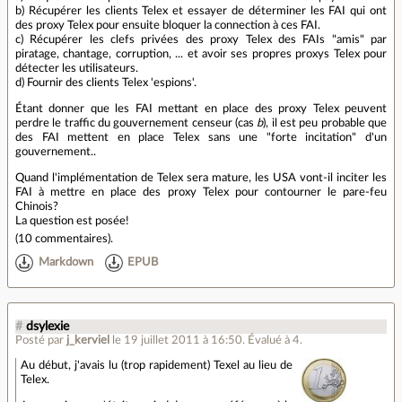
b) Récupérer les clients Telex et essayer de déterminer les FAI qui ont
des proxy Telex pour ensuite bloquer la connection à ces FAI.
c) Récupérer les clefs privées des proxy Telex des FAIs "amis" par
piratage, chantage, corruption, ... et avoir ses propres proxys Telex pour
détecter les utilisateurs.
d) Fournir des clients Telex 'espions'.
Étant donner que les FAI mettant en place des proxy Telex peuvent
perdre le traffic du gouvernement censeur (cas
b
), il est peu probable que
des FAI mettent en place Telex sans une "forte incitation" d'un
gouvernement..
Quand l'implémentation de Telex sera mature, les USA vont-il inciter les
FAI à mettre en place des proxy Telex pour contourner le pare-feu
Chinois?
La question est posée!
(
10 commentaires
).
Markdown
EPUB
#
dsylexie
Posté par
j_kerviel
le 19 juillet 2011 à 16:50
.
Évalué à
4
.
Au début, j'avais lu (trop rapidement) Texel au lieu de
Telex.