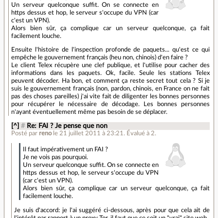
Un serveur quelconque suffit. On se connecte en
https dessus et hop, le serveur s'occupe du VPN (car
c'est un VPN).
Alors bien sûr, ça complique car un serveur quelconque, ça fait
facilement louche.
Ensuite l'histoire de l'inspection profonde de paquets... qu'est ce qui
empêche le gouvernement français (heu non, chinois) d'en faire ?
Le client Telex récupère une clef publique, et l'utilise pour cacher des
informations dans les paquets. Ok, facile. Seule les stations Telex
peuvent décoder. Ha bon, et comment ça reste secret tout cela ? Si je
suis le gouvernement français (non, pardon, chinois, en France on ne fait
pas des choses pareilles) j'ai vite fait de diligenter les bonnes personnes
pour récupérer le nécessaire de décodage. Les bonnes personnes
n'ayant éventuellement même pas besoin de se déplacer.
[^]
#
Re: FAI ? Je pense que non
Posté par
reno
le 21 juillet 2011 à 23:21
.
Évalué à
2
.
Il faut impérativement un FAI ?
Je ne vois pas pourquoi.
Un serveur quelconque suffit. On se connecte en
https dessus et hop, le serveur s'occupe du VPN
(car c'est un VPN).
Alors bien sûr, ça complique car un serveur quelconque, ça fait
facilement louche.
Je suis d'accord: je l'ai suggéré ci-dessous, après pour que cela ait de
l'intérêt par rapport à un proxy Tor, il faut que ce soit un "vrai" site web,