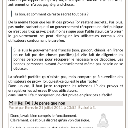
autrement on n'a pas gagné grand chose..
Ha bon, et comment ça reste secret tout cela ?
De la même façon que les IP des proxys Tor restent secrets.. Pas plus,
pas moins, sachant que si un gouvernement récupère une clef publique
ce n'est pas trop grave: c'est moins risqué pour l'utilisateur, car 'à priori'
le gouvernement ne peut distinguer les utilisateurs normaux des
utilisateurs contournant le parefeu.
Si je suis le gouvernement français (non, pardon, chinois, en France
on ne fait pas des choses pareilles) j'ai vite fait de diligenter les
bonnes personnes pour récupérer le nécessaire de décodage. Les
bonnes personnes n'ayant éventuellement même pas besoin de se
déplacer.
La sécurité parfaite ça n'existe pas, mais compare ça à surveiller des
utilisateurs de proxy Tor, qu'est-ce qui est le plus facile?
Dans un cas, il faut juste recuperer les adresses IP des proxys et
enregistrer les adresses IP des utilisateurs,
dans l'autre il faut recuperer une clef privée en plus: pas si facile!
[^]
#
Re: FAI ? Je pense que non
Posté par
Kerro
le 21 juillet 2011 à 23:52
.
Évalué à
3
.
Donc j'avais bien compris le fonctionnent.
Clairement, c'est plus discret qu'un vpn classique.