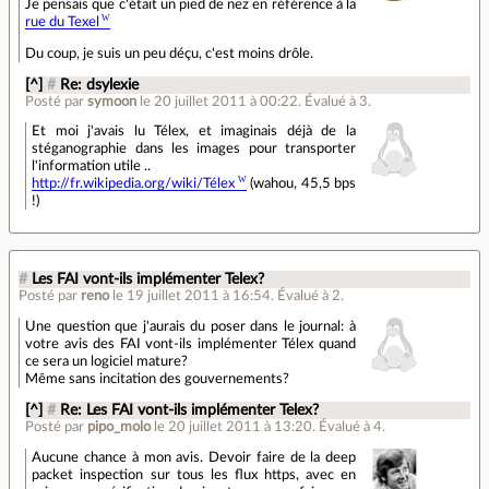
Je pensais que c'était un pied de nez en référence à la
rue du Texel
Du coup, je suis un peu déçu, c'est moins drôle.
[^]
#
Re: dsylexie
Posté par
symoon
le 20 juillet 2011 à 00:22
.
Évalué à
3
.
Et moi j'avais lu Télex, et imaginais déjà de la
stéganographie dans les images pour transporter
l'information utile ..
http://fr.wikipedia.org/wiki/Télex
(wahou, 45,5 bps
!)
#
Les FAI vont-ils implémenter Telex?
Posté par
reno
le 19 juillet 2011 à 16:54
.
Évalué à
2
.
Une question que j'aurais du poser dans le journal: à
votre avis des FAI vont-ils implémenter Télex quand
ce sera un logiciel mature?
Même sans incitation des gouvernements?
[^]
#
Re: Les FAI vont-ils implémenter Telex?
Posté par
pipo_molo
le 20 juillet 2011 à 13:20
.
Évalué à
4
.
Aucune chance à mon avis. Devoir faire de la deep
packet inspection sur tous les flux https, avec en