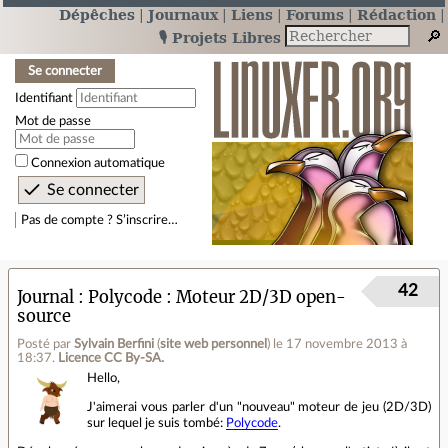
Dépêches
Journaux
Liens
Forums
Rédaction
🎙️ Projets Libres
Se connecter
Identifiant
Mot de passe
Connexion automatique
Pas de compte ? S’inscrire…
42
Journal
Polycode : Moteur 2D/3D open-
source
Posté par
Sylvain Berfini
(
site web personnel
)
le 17 novembre 2013 à
18:37
.
Licence CC By‑SA.
Hello,
J'aimerai vous parler d'un "nouveau" moteur de jeu (2D/3D)
sur lequel je suis tombé:
Polycode
.