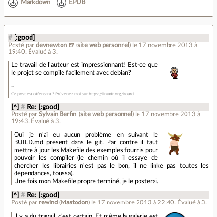
Markdown
EPUB
#
[:good]
Posté par
devnewton 🍺
(
site web personnel
)
le 17 novembre 2013 à
19:40
.
Évalué à
3
.
Le travail de l'auteur est impressionnant! Est-ce que
le projet se compile facilement avec debian?
Ce post est offensant ? Prévenez moi sur https://linuxfr.org/board
[^]
#
Re: [:good]
Posté par
Sylvain Berfini
(
site web personnel
)
le 17 novembre 2013 à
19:43
.
Évalué à
3
.
Oui je n'ai eu aucun problème en suivant le
BUILD.md présent dans le git. Par contre il faut
mettre à jour les Makefile des exemples fournis pour
pouvoir les compiler (le chemin où il essaye de
chercher les librairies n'est pas le bon, il ne linke pas toutes les
dépendances, toussa).
Une fois mon Makefile propre terminé, je le posterai.
[^]
#
Re: [:good]
Posté par
rewind
(
Mastodon
)
le 17 novembre 2013 à 22:40
.
Évalué à
3
.
Il y a du travail, c'est certain. Et même la galerie est