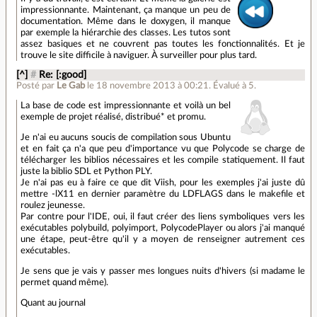
impressionnante. Maintenant, ça manque un peu de
documentation. Même dans le doxygen, il manque
par exemple la hiérarchie des classes. Les tutos sont
assez basiques et ne couvrent pas toutes les fonctionnalités. Et je
trouve le site difficile à naviguer. À surveiller pour plus tard.
[^]
#
Re: [:good]
Posté par
Le Gab
le 18 novembre 2013 à 00:21
.
Évalué à
5
.
La base de code est impressionnante et voilà un bel
exemple de projet réalisé, distribué* et promu.
Je n'ai eu aucuns soucis de compilation sous Ubuntu
et en fait ça n'a que peu d'importance vu que Polycode se charge de
télécharger les biblios nécessaires et les compile statiquement. Il faut
juste la biblio SDL et Python PLY.
Je n'ai pas eu à faire ce que dit Viish, pour les exemples j'ai juste dû
mettre -lX11 en dernier paramètre du LDFLAGS dans le makefile et
roulez jeunesse.
Par contre pour l'IDE, oui, il faut créer des liens symboliques vers les
exécutables polybuild, polyimport, PolycodePlayer ou alors j'ai manqué
une étape, peut-être qu'il y a moyen de renseigner autrement ces
exécutables.
Je sens que je vais y passer mes longues nuits d'hivers (si madame le
permet quand même).
Quant au journal