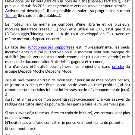
Développé par un seul gars depuis près de 7 ans (chapeau l'artiste !), il est
publique depuis fin 2011 et sa première version stable est pour bientôt.
Activement développé, il est possible de suivre sa progression sur son
Tumblr
(le choix est discutable…).
Le moteur en lui même se compose d'une librairie et de plusieurs
modules (interface, réseau, …) pour être utilisé en C++, ainsi que d'un
IDE/debugger/binding pour LUA (le tout développé en C++ avec ce
même moteur (chapeau encore).
La liste des
fonctionnalités supportées
est impressionnante, les seuls
inconvénients que j'ai pu trouver pour le moment sont son manque de
stabilité (pas de version stable mais comme dit plus haut ça viendra) et le
manque de documentation/tutoriels (il gagne à être connu).
Il a d'ailleurs été utilisé pour générer les projections dans
un clip
du
groupe
Depede Moche
Depeche Mode.
Je suis moi-même en train de m'en servir pour un de mes projets persos,
et je me suis dit que c'était l'occasion de vous en faire profiter (j'ai cru
remarquer que certains ici sont intéressés par le développement de jeux).
:)
Au fur et à mesure de mon apprentissage/avancement, je vais essayer de
rédiger des tutos simples pour aider les gens à faire leurs premiers pas.
Si vous avez déjà testé (ou êtes en train de le faire), vos retours sont plus
que bienvenus.
N'hésitez pas à le faire connaître, je pense vraiment qu'il à du potentiel !
(
5 commentaires
).