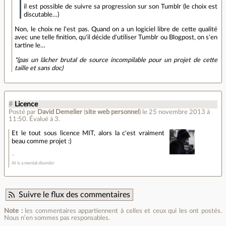
il est possible de suivre sa progression sur son Tumblr (le choix est
discutable…)
Non, le choix ne l'est pas. Quand on a un logiciel libre de cette qualité
avec une telle finition, qu'il décide d'utiliser Tumblr ou Blogpost, on s'en
tartine le…
*(pas un lâcher brutal de source incompilable pour un projet de cette
taille et sans doc)
#
Licence
Posté par
David Demelier
(
site web personnel
)
le 25 novembre 2013 à
11:50
.
Évalué à
3
.
Et le tout sous licence MIT, alors la c'est vraiment
beau comme projet :)
AI is a mental disorder
Suivre le flux des commentaires
Note :
les commentaires appartiennent à celles et ceux qui les ont postés.
Nous n’en sommes pas responsables.