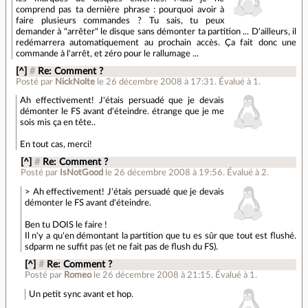
comprend pas ta dernière phrase : pourquoi avoir à
faire plusieurs commandes ? Tu sais, tu peux
demander à "arrêter" le disque sans démonter ta partition ... D'ailleurs, il
redémarrera automatiquement au prochain accès. Ça fait donc une
commande à l'arrêt, et zéro pour le rallumage ...
[^]
#
Re: Comment ?
Posté par
NickNolte
le 26 décembre 2008 à 17:31
.
Évalué à
1
.
Ah effectivement! J'étais persuadé que je devais
démonter le FS avant d'éteindre. étrange que je me
sois mis ça en tête..
En tout cas, merci!
[^]
#
Re: Comment ?
Posté par
IsNotGood
le 26 décembre 2008 à 19:56
.
Évalué à
2
.
> Ah effectivement! J'étais persuadé que je devais
démonter le FS avant d'éteindre.
Ben tu DOIS le faire !
Il n'y a qu'en démontant la partition que tu es sûr que tout est flushé.
sdparm ne suffit pas (et ne fait pas de flush du FS).
[^]
#
Re: Comment ?
Posté par
Romeo
le 26 décembre 2008 à 21:15
.
Évalué à
1
.
Un petit sync avant et hop.