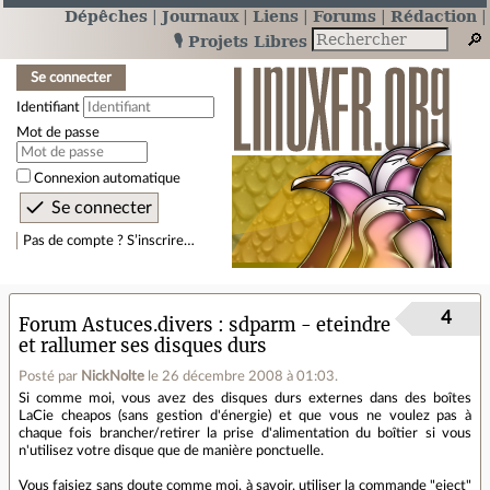
Dépêches
Journaux
Liens
Forums
Rédaction
🎙️ Projets Libres
Se connecter
Identifiant
Mot de passe
Connexion automatique
Pas de compte ? S’inscrire…
4
Forum Astuces.divers
sdparm - eteindre
et rallumer ses disques durs
Posté par
NickNolte
le 26 décembre 2008 à 01:03
.
Si comme moi, vous avez des disques durs externes dans des boîtes
LaCie cheapos (sans gestion d'énergie) et que vous ne voulez pas à
chaque fois brancher/retirer la prise d'alimentation du boîtier si vous
n'utilisez votre disque que de manière ponctuelle.
Vous faisiez sans doute comme moi, à savoir, utiliser la commande "eject"