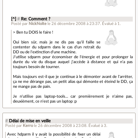
[^]
#
Re: Comment ?
Posté par
NickNolte
le 26 décembre 2008 à 23:37
.
Évalué à
1
.
> Ben tu DOIS le faire !
Oui bien sûr, mais je ne dis pas qu'il faille se
contenter du sdparm dans le cas d'un retrait du
DD ou de l'extinction d'une machine.
J'utilise sdparm pour économiser de l'énergie et pour prolonger la
durée du vie du disque auquel j'accède à distance et qui n'a pas
toujours besoin de tourner.
Mais toujours est-il que je continue à le démonter avant de l'arrêter,
ça ne me dérange pas, un petit alias qui démonte et éteind le DD, ça
ne mange pas de pain.
Je n'utilise pas laptop-tools... car premièrement je n'aime pas,
deuxièment, ce n'est pas un laptop :p
#
Délai de mise en veille
Posté par
Kerro
le 26 décembre 2008 à 23:08
.
Évalué à
3
.
Avec hdparm il y avait la possibilité de fixer un délai