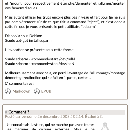
et "mount" pour respectivement éteindre/démonter et rallumer/monter
vos fameux disques.
Mais autant utiliser les trucs encore plus bas niveau et fait pour (je ne suis
pas complètement sûr de ce que fait la command "eject"), et c'est donc à
cette fin que je vous présente le petit utilitaire "sdparm"
Dispo via sous Debian:
$sudo apt-get install sdparm
L'invocation se présente sous cette forme:
$sudo sdparm --command=start /dev/sdN
$sudo sdparm --command=stop /dev/sdN
Malheureusement avec cela, on perd l'avantage de l'allummage/montage
démontage/extinction qui se fait en 1 passe, certes...
(
7 commentaires
).
Markdown
EPUB
#
Comment ?
Posté par
benoar
le 26 décembre 2008 à 02:14
.
Évalué à
3
.
Je connaissais l'astuce, qui ne marche pas avec toutes
les marques de disques externes. Mais je ne