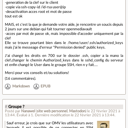
-generation de la clef sur le client
-copie via ssh-copy-id /id-rsa user@ip
-desactivation acces root et mot de passe
tout est ok
MAIS, et c'est la que je demande votre aide, je rencontre un soucis depuis
2 jours sur une debian qui fait tourner openmediavault
-acces par mot de passe ok, mais impossible d'acceder uniquement par la
clef
Elle se trouve pourtant bien dans le /home/user/.ssh/authorized_keys
mais j'ai le messeage d'erreur "Permission denied" public keys.
J'ai changé les droits en 700 sur le dossier .ssh, copier a la mano la
clef,changer le chemin Authorized_keys dans le sshd_config du serveur
et enfin changé le User dans le groupe SSH, rien n y fait….
Merci pour vos conseils et/ou solutions!
(
16 commentaires
).
Markdown
EPUB
#
Groupe ?
Posté par
Nanawel
(
site web personnel
,
Mastodon
)
le 22 février 2021 à
13:44
.
Évalué à
1
.
Dernière modification le 22 février 2021 à 13:44.
Sauf erreur, je crois que sur OMV les utilisateurs avec
lesquels il est possible de se connecter en SSH