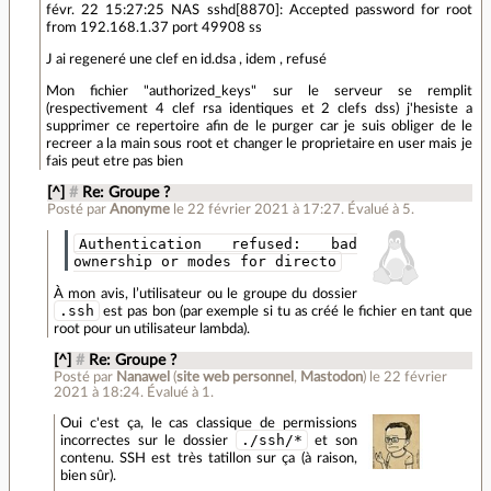
févr. 22 15:27:25 NAS sshd[8870]: Accepted password for root
from 192.168.1.37 port 49908 ss
J ai regeneré une clef en id.dsa , idem , refusé
Mon fichier "authorized_keys" sur le serveur se remplit
(respectivement 4 clef rsa identiques et 2 clefs dss) j'hesiste a
supprimer ce repertoire afin de le purger car je suis obliger de le
recreer a la main sous root et changer le proprietaire en user mais je
fais peut etre pas bien
[^]
#
Re: Groupe ?
Posté par
Anonyme
le 22 février 2021 à 17:27
.
Évalué à
5
.
Authentication refused: bad
ownership or modes for directo
À mon avis, l’utilisateur ou le groupe du dossier
.ssh
est pas bon (par exemple si tu as créé le fichier en tant que
root pour un utilisateur lambda).
[^]
#
Re: Groupe ?
Posté par
Nanawel
(
site web personnel
,
Mastodon
)
le 22 février
2021 à 18:24
.
Évalué à
1
.
Oui c'est ça, le cas classique de permissions
./ssh/*
incorrectes sur le dossier
et son
contenu. SSH est très tatillon sur ça (à raison,
bien sûr).