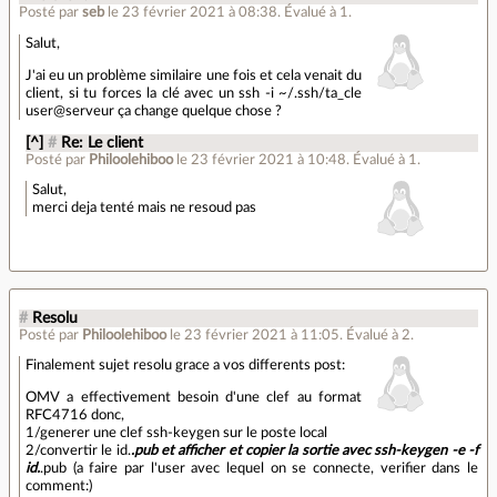
Posté par
seb
le 23 février 2021 à 08:38
.
Évalué à
1
.
Salut,
J'ai eu un problème similaire une fois et cela venait du
client, si tu forces la clé avec un ssh -i ~/.ssh/ta_cle
user@serveur ça change quelque chose ?
[^]
#
Re: Le client
Posté par
Philoolehiboo
le 23 février 2021 à 10:48
.
Évalué à
1
.
Salut,
merci deja tenté mais ne resoud pas
#
Resolu
Posté par
Philoolehiboo
le 23 février 2021 à 11:05
.
Évalué à
2
.
Finalement sujet resolu grace a vos differents post:
OMV a effectivement besoin d'une clef au format
RFC4716 donc,
1/generer une clef ssh-keygen sur le poste local
2/convertir le id.
.pub et afficher et copier la sortie avec ssh-keygen -e -f
id.
.pub (a faire par l'user avec lequel on se connecte, verifier dans le
comment:)