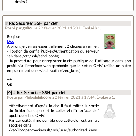
droits ?
#
Re: Securiser SSH par clef
Posté par
guitou
le 22 février 2021 à 15:31
.
Évalué à
1
.
Bonjour
Doc
A priori, je verrais essentiellement 2 choses a verifier.
- l'option de config PubkeyAuthentication du serveur
ssh dans /etc/ssh/sshd_config
- la procedure pour enregistrer la cle publique de l'utilisateur dans son
profil, via l'interface web (probable que le setup OMV utilise un autre
emplacement que ~/.ssh/authorized_keys)
++
Gi)
[^]
#
Re: Securiser SSH par clef
Posté par
Philoolehiboo
le 22 février 2021 à 19:44
.
Évalué à
1
.
effectivement d'aprés la doc il faut editer la sortie
du fichier id.rsa.pub et le coller via l'interface clef
ppublique dans OMV.
Par curiosité, il me semble que cette clef est en fait
stockée dans
/var/lib/openmediavault/ssh/user/authorized_keys