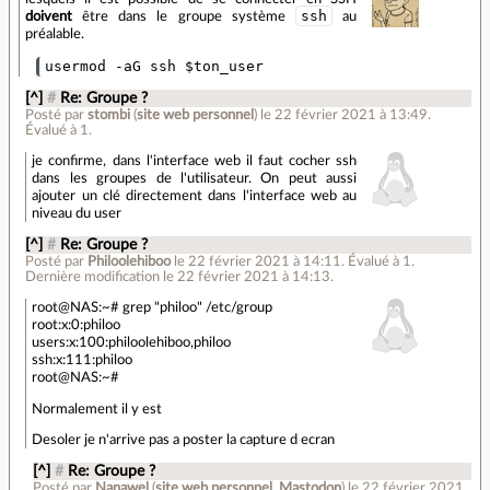
ssh
doivent
être dans le groupe système
au
préalable.
[^]
#
Re: Groupe ?
Posté par
stombi
(
site web personnel
)
le 22 février 2021 à 13:49
.
Évalué à
1
.
je confirme, dans l'interface web il faut cocher ssh
dans les groupes de l'utilisateur. On peut aussi
ajouter un clé directement dans l'interface web au
niveau du user
[^]
#
Re: Groupe ?
Posté par
Philoolehiboo
le 22 février 2021 à 14:11
.
Évalué à
1
.
Dernière modification le 22 février 2021 à 14:13.
root@NAS:~# grep "philoo" /etc/group
root:x:0:philoo
users:x:100:philoolehiboo,philoo
ssh:x:111:philoo
root@NAS:~#
Normalement il y est
Desoler je n'arrive pas a poster la capture d ecran
[^]
#
Re: Groupe ?
Posté par
Nanawel
(
site web personnel
,
Mastodon
)
le 22 février 2021