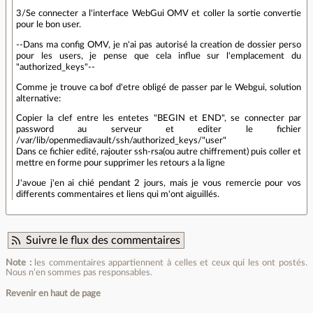
3/Se connecter a l'interface WebGui OMV et coller la sortie convertie
pour le bon user.
--Dans ma config OMV, je n'ai pas autorisé la creation de dossier perso
pour les users, je pense que cela influe sur l'emplacement du
"authorized_keys"--
Comme je trouve ca bof d'etre obligé de passer par le Webgui, solution
alternative:
Copier la clef entre les entetes "BEGIN et END", se connecter par
password au serveur et editer le fichier
/var/lib/openmediavault/ssh/authorized_keys/"user"
Dans ce fichier edité, rajouter ssh-rsa(ou autre chiffrement) puis coller et
mettre en forme pour supprimer les retours a la ligne
J'avoue j'en ai chié pendant 2 jours, mais je vous remercie pour vos
differents commentaires et liens qui m'ont aiguillés.
Suivre le flux des commentaires
Note :
les commentaires appartiennent à celles et ceux qui les ont postés.
Nous n’en sommes pas responsables.
Revenir en haut de page