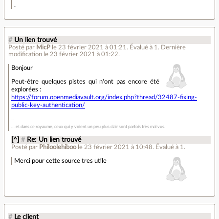
.
#
Un lien trouvé
Posté par
MicP
le 23 février 2021 à 01:21
.
Évalué à
1
.
Dernière
modification le 23 février 2021 à 01:22.
Bonjour
Peut-être quelques pistes qui n'ont pas encore été
explorées :
https://forum.openmediavault.org/index.php?thread/32487-fixing-
public-key-authentication/
… et dans ce royaume, ceux qui y voient un peu plus clair sont parfois très mal vus.
[^]
#
Re: Un lien trouvé
Posté par
Philoolehiboo
le 23 février 2021 à 10:48
.
Évalué à
1
.
Merci pour cette source tres utile
#
Le client