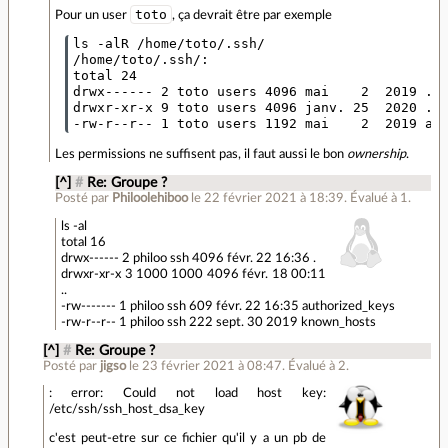
toto
Pour un user
, ça devrait être par exemple
ls -alR /home/toto/.ssh/

/home/toto/.ssh/:

total 24

drwx------ 2 toto users 4096 mai    2  2019 .

drwxr-xr-x 9 toto users 4096 janv. 25  2020 ..

Les permissions ne suffisent pas, il faut aussi le bon
ownership
.
[^]
#
Re: Groupe ?
Posté par
Philoolehiboo
le 22 février 2021 à 18:39
.
Évalué à
1
.
ls -al
total 16
drwx------ 2 philoo ssh 4096 févr. 22 16:36 .
drwxr-xr-x 3 1000 1000 4096 févr. 18 00:11
..
-rw------- 1 philoo ssh 609 févr. 22 16:35 authorized_keys
-rw-r--r-- 1 philoo ssh 222 sept. 30 2019 known_hosts
[^]
#
Re: Groupe ?
Posté par
jigso
le 23 février 2021 à 08:47
.
Évalué à
2
.
: error: Could not load host key:
/etc/ssh/ssh_host_dsa_key
c'est peut-etre sur ce fichier qu'il y a un pb de