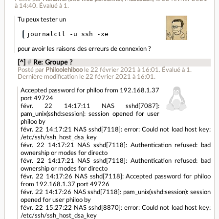
à 14:40
.
Évalué à
1
.
Tu peux tester un
pour avoir les raisons des erreurs de connexion ?
[^]
#
Re: Groupe ?
Posté par
Philoolehiboo
le 22 février 2021 à 16:01
.
Évalué à
1
.
Dernière modification le 22 février 2021 à 16:01.
Accepted password for philoo from 192.168.1.37
port 49724
févr. 22 14:17:11 NAS sshd[7087]:
pam_unix(sshd:session): session opened for user
philoo by
févr. 22 14:17:21 NAS sshd[7118]: error: Could not load host key:
/etc/ssh/ssh_host_dsa_key
févr. 22 14:17:21 NAS sshd[7118]: Authentication refused: bad
ownership or modes for directo
févr. 22 14:17:21 NAS sshd[7118]: Authentication refused: bad
ownership or modes for directo
févr. 22 14:17:26 NAS sshd[7118]: Accepted password for philoo
from 192.168.1.37 port 49726
févr. 22 14:17:26 NAS sshd[7118]: pam_unix(sshd:session): session
opened for user philoo by
févr. 22 15:27:22 NAS sshd[8870]: error: Could not load host key:
/etc/ssh/ssh_host_dsa_key