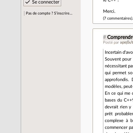
le C++ ?
Merci.
Pas de compte ? S’inscrire…
(
7 commentaires
)
#
Comprendre
Posté par
ǝpɐ
Incertain d'av
Souvent pour 
nécessitant pa
qui permet so
approfondis.
modèles, peut
En ce qui me c
bases du C++98
devrait rien y
prêt probable
complexe à bi
commencer par