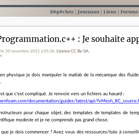
Dépêches
Journaux
Liens
Forums
Programmation.c++
Je souhaite ap
d
le 30 novembre 2021 à 05:36
.
Licence CC By‑SA.
ne
en physique je dois manipuler le matlab de la mécanique des flui
.
st que c'est compliqué. Je renvoie vers un fichiers au hasard :
penfoam.com/documentation/guides/latest/api/fvMesh_8C_source.
structeurs pour chaque objet, des templates de templates de templ
tifique modeste et je ne comprends pas grand chose.
e que je dois commencer ? Avez vous des ressources/tuto à conseil