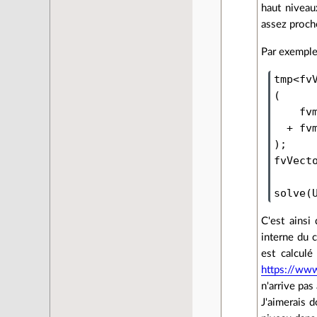
haut niveau
assez proch
Par exemple
tmp
<
fv
(
fv
+
fv
);
fvVect
solve
(
C'est ainsi
interne du c
est calcul
https://ww
n'arrive pas
J'aimerais 