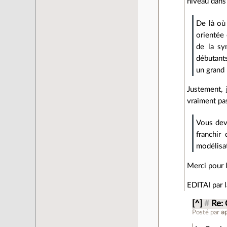
niveau dan
De là où 
orientée 
de la sy
débutant
un grand 
Justement, 
vraiment pas
Vous devr
franchir
modélisa
Merci pour l
EDITAI par l
[^]
#
Re:
Posté par