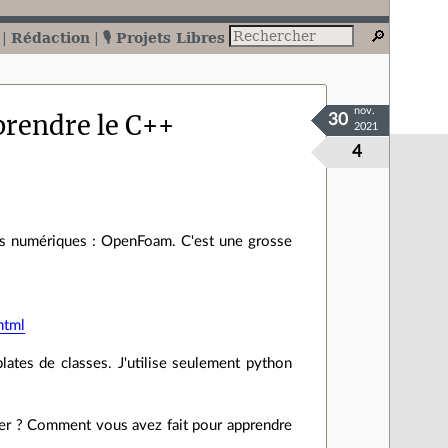
Rédaction
🎙️ Projets Libres
nov.
prendre le C++
30
2021
4
des numériques : OpenFoam. C'est une grosse
html
ates de classes. J'utilise seulement python
ler ? Comment vous avez fait pour apprendre