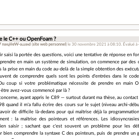
.
 le C++ ou OpenFoam ?
ןƃu∀ nǝıɥʇʇɐW-ǝɹɹǝıԀ
(
site web personnel
)
le 30 novembre 2021 à 08:10
.
Évalué à
oir saisi la portée des questions, voici une tentative de réponse en fo
prendre en main un système de simulation, on commence par des c
s la prise en main du code au-delà de la simple obtention des exécut
uvent de comprendre quels sont les points d'entrées dans le code 
 Du coup si votre problématique nécessite de prendre en main
-être avez-vous commencé par là ?
oncerne, ayant appris le C89 — surtout durant ma thèse, au contact
 quand il m'a fallu écrire des cours sur le sujet (niveau archi-début
 avoir de difficile là-dedans pour qui maîtrise déjà la programmati
ment : la maîtrise des pointeurs et références. Les idiosyncrasi
en saisir ; sachant que c'est souvent un problème pour les dé
 bien comprendre la syntaxe C des pointeurs, puis de prendre un gr