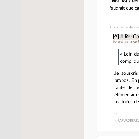
Dans tous les
faudrait que 
AI is a mental disord
[^]
#
Re: C
Posté par
« Loin d
compliqué
Je souscri
propos. En 
faute de t
élémentaire
matinées de
« IRAFURORBRE