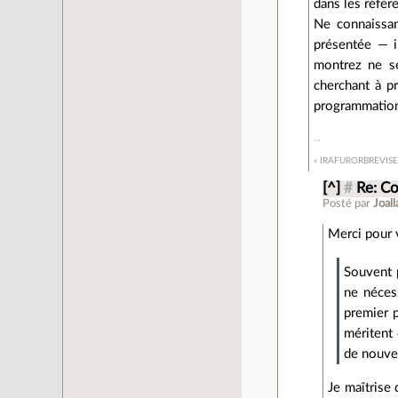
dans les référ
Ne connaissan
présentée — i
montrez ne se
cherchant à pr
programmation
« IRAFURORBREVIS
[^]
#
Re: C
Posté par
Joal
Merci pour 
Souvent 
ne néces
premier 
méritent
de nouve
Je maîtrise 