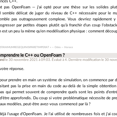
ences C++.
t pas OpenFoam — j'ai opté pour une thèse sur les solides plut
l semble délicat de juger du niveau de C++ nécessaire pour le m
mble pas outrageusement complexe. Vous devriez rapidement y ar
ogresser par petites étapes plutôt qu'à franchir d'un coup l'obstac
 est un peu la même qu'en modélisation physique : comment découp
ESTANIMUMREGEQUINISIPARETIMPERAT » — Odes — Horace
omprendre le C++ ou OpenFoam ?
land
le 30 novembre 2021 à 09:03
.
Évalué à
4
.
Dernière modification le 30 nov
votre réponse.
pour prendre en main un système de simulation, on commence par de
sitant pas la prise en main du code au-delà de la simple obtention
pas qui permet souvent de comprendre quels sont les points d'entré
 d'être approfondis. Du coup si votre problématique nécessite de 
aux modèles, peut-être avez-vous commencé par là ?
déjà l'usage d'OpenFoam. Je l'ai utilisé de nombreuses fois et j'ai 