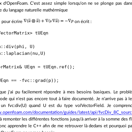
x d'OpenFoam. C'est assez simple lorsqu'on ne se plonge pas dans
e du langage naturelle mathérmique
 pour écrire
on écrit :
VectorMatrix
>
tUEqn
m
::
div
(
phi
,
U
)
m
::
laplacian
(
nu
,
U
)
orMatrix
&
UEqn
=
tUEqn
.
ref
();
UEqn
==
-
fvc
::
grad
(
p
));
 que j'ai pu facilement répondre à mes besoins basiques. Le prob
ode qui n'est pas encore tout à faire documenté. Je n'arrive pas à l
é un fvc:div(U) quand U est du type volVectorField. Je compren
w.openfoam.com/documentation/guides/latest/api/fvcDiv_8C_sourc
 à remonter les différentes fonctions jusqu'à arriver à la somme des fl
donc apprendre le C++ afin de me retrouver là dedans et pourquoi p