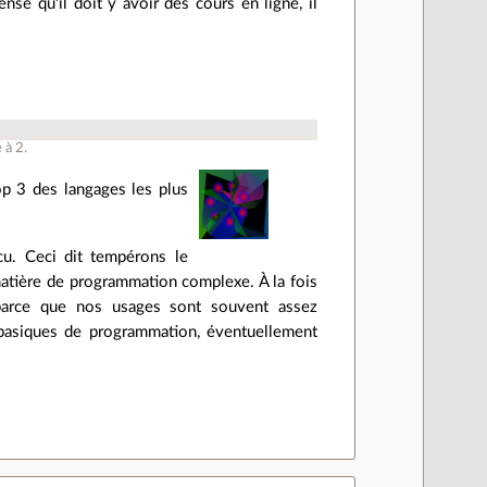
nse qu'il doit y avoir des cours en ligne, il
é à
2
.
op 3 des langages les plus
u. Ceci dit tempérons le
atière de programmation complexe. À la fois
parce que nos usages sont souvent assez
s basiques de programmation, éventuellement