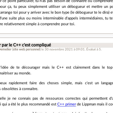
r ce point particulier, tu n'as pas besoin de connaitre ou comprendr
ur ça, tu peux simplement utiliser un débogueur et mettre un poi
 arrange toi pour y arriver avec le bon type (le débogueur te le dira) 
'une suite plus ou moins interminable d'appels intermédiaires, tu te
tre relativement simple à comprendre pour toi.
par le C++ c'est compliqué
Demelier
(
site web personnel
)
le 30 novembre 2021 à 09:01
.
Évalué à
5
.
l'idée de te décourager mais le C++ est clairement dans le top
maitriser au monde.
peux rapidement faire des choses simple, mais c'est un langag
s obsolètes à connaitre.
uelle je ne connais pas de ressources correctes qui permettent d
ui qui a été le plus recommandé est
C++ primer
de Lippman mais il co