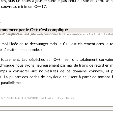
 cas, suis un cours
à jour
et surtout
pas
celui du site du zero. Je pe
ça couvre au minimum C++17.
er
ommencer par le C++ c'est compliqué
ǝpɐןƃu∀ nǝıɥʇʇɐW-ǝɹɹǝıԀ
(
site web personnel
)
le 30 novembre 2021 à 10:45
.
Évalu
e moi l'idée de te décourager mais le C++ est clairement dans le t
s à maîtriser au monde. »
s totalement. Les dépêches sur C++ m'en ont totalement convainc
physique nous avons heureusement pas mal de trains de retard en m
emps à consacrer aux nouveautés de ce domaine connexe, et 
s. La plupart des codes de physique se lisent à partir de notion
 parallélisme.
VISESTANIMUMREGEQUINISIPARETIMPERAT » — Odes — Horace