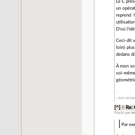
Le C prés
un opérat
reprend l
utilisati
D'où l'id
Ceci-dit 
loin) plu
dedans di
À mon sen
soi-même 
géométri
« IRAFURORB
[^]
#
Re:
Posté par
m
Par ex