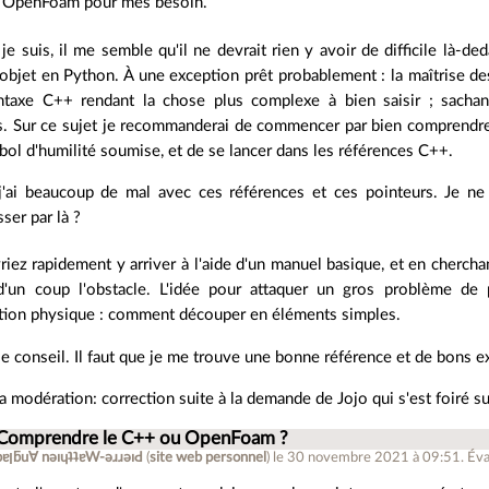
s OpenFoam pour mes besoin.
je suis, il me semble qu'il ne devrait rien y avoir de difficile là-d
objet en Python. À une exception prêt probablement : la maîtrise de
ntaxe C++ rendant la chose plus complexe à bien saisir ; sacha
s. Sur ce sujet je recommanderai de commencer par bien comprendre 
bol d'humilité soumise, et de se lancer dans les références C++.
j'ai beaucoup de mal avec ces références et ces pointeurs. Je ne 
ser par là ?
iez rapidement y arriver à l'aide d'un manuel basique, et en cherchan
 d'un coup l'obstacle. L'idée pour attaquer un gros problème 
tion physique : comment découper en éléments simples.
e conseil. Il faut que je me trouve une bonne référence et de bons e
a modération: correction suite à la demande de Jojo qui s'est foiré su
 Comprendre le C++ ou OpenFoam ?
ǝpɐןƃu∀ nǝıɥʇʇɐW-ǝɹɹǝıԀ
(
site web personnel
)
le 30 novembre 2021 à 09:51
.
Éva