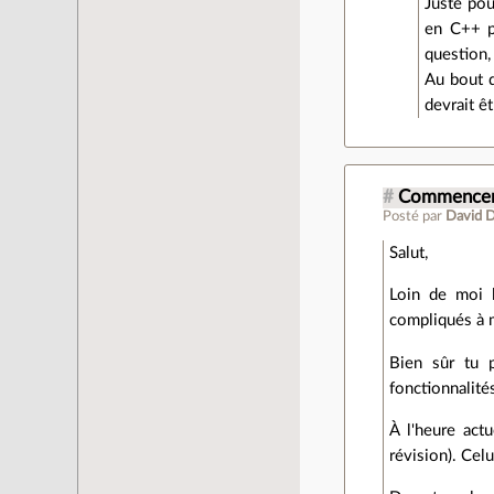
Juste pou
en C++ po
question,
Au bout d
devrait ê
#
Commencer 
Posté par
David 
Salut,
Loin de moi 
compliqués à 
Bien sûr tu 
fonctionnalité
À l'heure act
révision). Cel