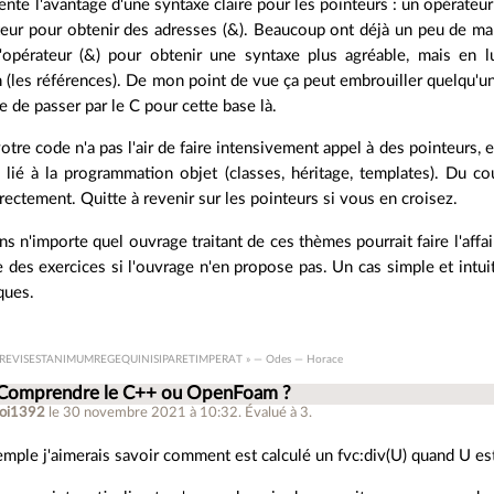
ente l'avantage d'une syntaxe claire pour les pointeurs : un opérateur
eur pour obtenir des adresses (&). Beaucoup ont déjà un peu de ma
'opérateur (&) pour obtenir une syntaxe plus agréable, mais en l
on (les références). De mon point de vue ça peut embrouiller quelqu'un
ée de passer par le C pour cette base là.
votre code n'a pas l'air de faire intensivement appel à des pointeurs, 
s lié à la programmation objet (classes, héritage, templates). Du co
rectement. Quitte à revenir sur les pointeurs si vous en croisez.
s n'importe quel ouvrage traitant de ces thèmes pourrait faire l'aff
des exercices si l'ouvrage n'en propose pas. Un cas simple et intuiti
ques.
REVISESTANIMUMREGEQUINISIPARETIMPERAT » — Odes — Horace
 Comprendre le C++ ou OpenFoam ?
oi1392
le 30 novembre 2021 à 10:32
.
Évalué à
3
.
emple j'aimerais savoir comment est calculé un fvc:div(U) quand U es