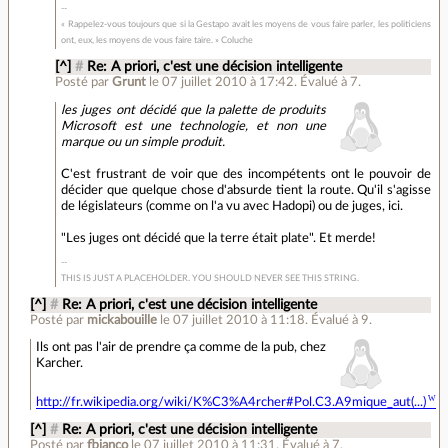
« Rappelez-vous toujours que si la Gestapo avait les moyens de vous faire parler, les politiciens
ont, eux, les moyens de vous faire taire. » Coluche
[^]
#
Re: A priori, c'est une décision intelligente
Posté par
Grunt
le 07 juillet 2010 à 17:42
.
Évalué à
7
.
les juges ont décidé que la palette de produits
Microsoft est une technologie, et non une
marque ou un simple produit.
C'est frustrant de voir que des incompétents ont le pouvoir de
décider que quelque chose d'absurde tient la route. Qu'il s'agisse
de législateurs (comme on l'a vu avec Hadopi) ou de juges, ici.
"Les juges ont décidé que la terre était plate". Et merde!
THIS IS JUST A PLACEHOLDER. YOU SHOULD NEVER SEE THIS STRING.
[^]
#
Re: A priori, c'est une décision intelligente
Posté par
mickabouille
le 07 juillet 2010 à 11:18
.
Évalué à
9
.
Ils ont pas l'air de prendre ça comme de la pub, chez
Karcher.
http://fr.wikipedia.org/wiki/K%C3%A4rcher#Pol.C3.A9mique_aut(...)
[^]
#
Re: A priori, c'est une décision intelligente
Posté par
fbianco
le 07 juillet 2010 à 11:31
.
Évalué à
7
.