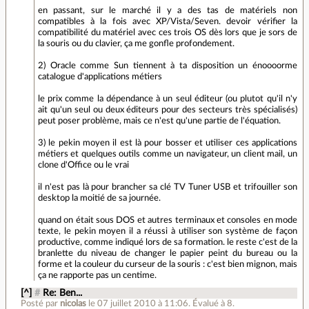
en passant, sur le marché il y a des tas de matériels non
compatibles à la fois avec XP/Vista/Seven. devoir vérifier la
compatibilité du matériel avec ces trois OS dès lors que je sors de
la souris ou du clavier, ça me gonfle profondement.
2) Oracle comme Sun tiennent à ta disposition un énoooorme
catalogue d'applications métiers
le prix comme la dépendance à un seul éditeur (ou plutot qu'il n'y
ait qu'un seul ou deux éditeurs pour des secteurs très spécialisés)
peut poser problème, mais ce n'est qu'une partie de l'équation.
3) le pekin moyen il est là pour bosser et utiliser ces applications
métiers et quelques outils comme un navigateur, un client mail, un
clone d'Office ou le vrai
il n'est pas là pour brancher sa clé TV Tuner USB et trifouiller son
desktop la moitié de sa journée.
quand on était sous DOS et autres terminaux et consoles en mode
texte, le pekin moyen il a réussi à utiliser son système de façon
productive, comme indiqué lors de sa formation. le reste c'est de la
branlette du niveau de changer le papier peint du bureau ou la
forme et la couleur du curseur de la souris : c'est bien mignon, mais
ça ne rapporte pas un centime.
[^]
#
Re: Ben...
Posté par
nicolas
le 07 juillet 2010 à 11:06
.
Évalué à
8
.