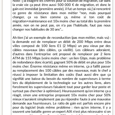
Note : j'ai exagéré les chiffres pour la solution de migration, car dans
la vraie vie ça peut être aussi 500 000 € de migration, et donc le
gain est immédiat (première année), il fut un temps où j'ai rencontré
ce genre de résistance dans mon métier "non, mais pourquoi
changer, ça va bien comme ça, même si ton coût de
migration+maintenance est 10x moins cher au total dès la première
année, non on ne peut pas, on n'a pas l'habitude, faut pas nous
changer nos habitudes de 30 ans"...
Ah tien j'ai un exemple de reconduction (pas mon métier, mais vu) :
la demande est de remplacer un débit de 200 Mbps entre deux
villes composé de 100 liens E1 (2 Mbps) un peu vieux par des
câbles nouveaux (des câbles, ça vieillit). Les câbleurs adoraient,
d'autres dans l'entreprise ont proposé de remplacer par 2 liens
ATM de 155 Mbps (voire moins cher : un lien Gbps, mais problème
de redondance donc écarté), gagnant 50% de débit en plus pour 10x
moins cher. Énorme résistance même en interne, ça a faillit passer
au remplacement des 100 câbles par des nouveaux, mais le chef a
réussi à imposer la limitation des coûts (faut aussi dire que ça
signifiât une baisse du besoin du nombre de superviseurs à terme
lors du déploiement de la technologie sur les autres liens, alors
forcément les superviseurs faisaient tout pour garder leur poste et
surtout pas chercher à optimiser). Heureusement qu'en interne ça a
réagit, sinon une entreprise proposant 10x moins cher pour 50%
mieux n'auraient simplement pas pu répondre faute à une mauvaise
demande aux fournisseurs. Le ratio de gain est parfois encore pire
pour du logiciel (mais même problème : rien qu'en interne, il y a
souvent une bataille genre un expert AIX n'est plus nécessaire si on