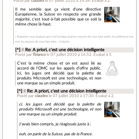
Posté par
claudex
le 07 juillet 2010 à 14:34
.
Évalué à
2
.
Il me semble que ça vient d'une directive
Européenne, la Suisse en respecte une grande
majorité, c'est tout-à-fait possible que ce soit la
même chose là-haut.
« Rappelez-vous toujours que si la Gestapo avait les moyens de vous faire parler, les politiciens ont,
eux, les moyens de vous faire taire. » Coluche
[^]
#
Re: A priori, c'est une décision intelligente
Posté par
fbianco
le 07 juillet 2010 à 16:52
.
Évalué à
1
.
C'est la même chose et on est aussi lié au
accord de l'OMC sur les appels d'offre public.
Ici, les juges ont décidé que la palette de
produits Microsoft est une technologie, et non
une marque ou un simple produit.
[^]
#
Re: A priori, c'est une décision intelligente
Posté par
claudex
le 07 juillet 2010 à 17:30
.
Évalué à
2
.
ci, les juges ont décidé que la palette de
produits Microsoft est une technologie, et non
une marque ou un simple produit.
J'avais bien compris, je réagissais juste à :
euh, on parle de la Suisse, pas de la France.