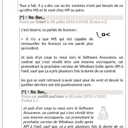
Tout a fait, il y a des cas ou les societes n'ont pas besoin de ce
qu'offre MS et ils vont chez HP ou autre.
[^]
#
Re: Ben...
Posté par
Gniarf
le 08 juillet 2010 à 05:08
.
Évalué à
2
.
c'est bizarre, tu parlais de licences :
> Il n'y a que MS qui est capable de
renouveller les licences ca me parait plus
qu'evident.
et puis d'un coup tu nous sors le Software Assurance, un
contrat qui s'est révélé être une énorme escroquerie, car
promettant la prochaine version de Windows (celle après XP) à
l'oeil, sauf que ça a pris plusieurs fois la durée de ce contrat
les gus se sont retrouvé à avoir payé pour du vent et devoir le
justifier derrière ont été positivement ravis.
[^]
#
Re: Ben...
Posté par
pasBill pasGates
le 08 juillet 2010 à 10:01
.
Évalué à
1
.
et puis d'un coup tu nous sors le Software
Assurance, un contrat qui s'est révélé être
une énorme escroquerie, car promettant la
prochaine version de Windows (celle après
XP) à l'oeil, sauf que ça a pris plusieurs fois la durée de ce