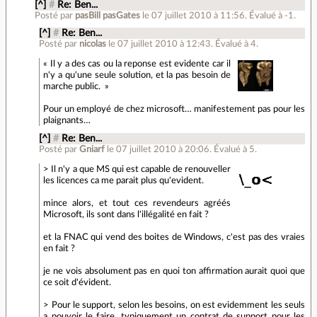
[^]
#
Re: Ben...
Posté par
pasBill pasGates
le 07 juillet 2010 à 11:56
.
Évalué à
-1
.
[^]
#
Re: Ben...
Posté par
nicolas
le 07 juillet 2010 à 12:43
.
Évalué à
4
.
« Il y a des cas ou la reponse est evidente car il
n'y a qu'une seule solution, et la pas besoin de
marche public. »
Pour un employé de chez microsoft… manifestement pas pour les
plaignants…
[^]
#
Re: Ben...
Posté par
Gniarf
le 07 juillet 2010 à 20:06
.
Évalué à
5
.
> Il n'y a que MS qui est capable de renouveller
les licences ca me parait plus qu'evident.
mince alors, et tout ces revendeurs agréés
Microsoft, ils sont dans l'illégalité en fait ?
et la FNAC qui vend des boites de Windows, c'est pas des vraies
en fait ?
je ne vois absolument pas en quoi ton affirmation aurait quoi que
ce soit d'évident.
> Pour le support, selon les besoins, on est evidemment les seuls
a pouvoir le faire, typiquement un contrat de support pour les