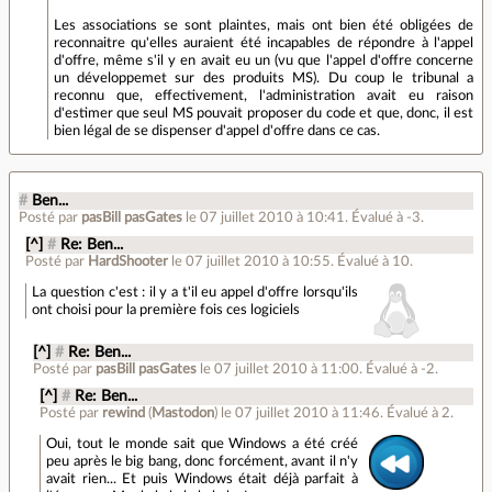
Les associations se sont plaintes, mais ont bien été obligées de
reconnaitre qu'elles auraient été incapables de répondre à l'appel
d'offre, même s'il y en avait eu un (vu que l'appel d'offre concerne
un développemet sur des produits MS). Du coup le tribunal a
reconnu que, effectivement, l'administration avait eu raison
d'estimer que seul MS pouvait proposer du code et que, donc, il est
bien légal de se dispenser d'appel d'offre dans ce cas.
#
Ben...
Posté par
pasBill pasGates
le 07 juillet 2010 à 10:41
.
Évalué à
-3
.
[^]
#
Re: Ben...
Posté par
HardShooter
le 07 juillet 2010 à 10:55
.
Évalué à
10
.
La question c'est : il y a t'il eu appel d'offre lorsqu'ils
ont choisi pour la première fois ces logiciels
[^]
#
Re: Ben...
Posté par
pasBill pasGates
le 07 juillet 2010 à 11:00
.
Évalué à
-2
.
[^]
#
Re: Ben...
Posté par
rewind
(
Mastodon
)
le 07 juillet 2010 à 11:46
.
Évalué à
2
.
Oui, tout le monde sait que Windows a été créé
peu après le big bang, donc forcément, avant il n'y
avait rien... Et puis Windows était déjà parfait à