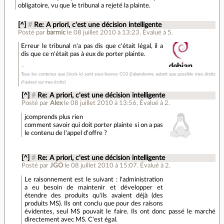
obligatoire, vu que le tribunal a rejeté la plainte.
[^]
#
Re: A priori, c'est une décision intelligente
Posté par
barmic
le 08 juillet 2010 à 13:23
.
Évalué à
5
.
Erreur le tribunal n'a pas dis que c'était légal, il a
dis que ce n'était pas à eux de porter plainte.
Tous les contenus que j'écris ici sont sous licence CC0 (j'abandonne autant que possible mes droits
d'auteur sur mes écrits)
[^]
#
Re: A priori, c'est une décision intelligente
Posté par
Alex
le 08 juillet 2010 à 13:56
.
Évalué à
2
.
jcomprends plus rien
comment savoir qui doit porter plainte si on a pas
le contenu de l'appel d'offre ?
[^]
#
Re: A priori, c'est une décision intelligente
Posté par
JGO
le 08 juillet 2010 à 15:07
.
Évalué à
2
.
Le raisonnement est le suivant : l'administration
a eu besoin de maintenir et développer et
étendre des produits qu'ils avaient déjà (des
produits MS). Ils ont conclu que pour des raisons
évidentes, seul MS pouvait le faire. Ils ont donc passé le marché
directement avec MS. C'est égal.