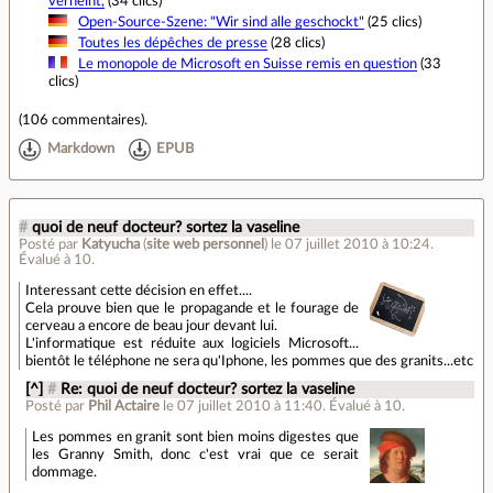
verneint,
(34 clics)
Open-Source-Szene: "Wir sind alle geschockt"
(25 clics)
Toutes les dépêches de presse
(28 clics)
Le monopole de Microsoft en Suisse remis en question
(33
clics)
(
106 commentaires
).
Markdown
EPUB
#
quoi de neuf docteur? sortez la vaseline
Posté par
Katyucha
(
site web personnel
)
le 07 juillet 2010 à 10:24
.
Évalué à
10
.
Interessant cette décision en effet....
Cela prouve bien que le propagande et le fourage de
cerveau a encore de beau jour devant lui.
L'informatique est réduite aux logiciels Microsoft...
bientôt le téléphone ne sera qu'Iphone, les pommes que des granits...etc
[^]
#
Re: quoi de neuf docteur? sortez la vaseline
Posté par
Phil Actaire
le 07 juillet 2010 à 11:40
.
Évalué à
10
.
Les pommes en granit sont bien moins digestes que
les Granny Smith, donc c'est vrai que ce serait
dommage.