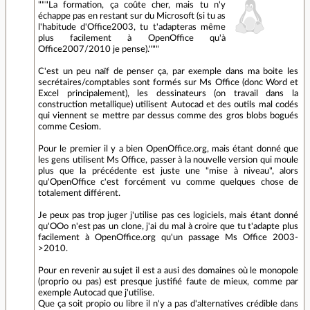
"""La formation, ça coûte cher, mais tu n'y
échappe pas en restant sur du Microsoft (si tu as
l'habitude d'Office2003, tu t'adapteras même
plus facilement à OpenOffice qu'à
Office2007/2010 je pense)."""
C'est un peu naïf de penser ça, par exemple dans ma boite les
secrétaires/comptables sont formés sur Ms Office (donc Word et
Excel principalement), les dessinateurs (on travail dans la
construction metallique) utilisent Autocad et des outils mal codés
qui viennent se mettre par dessus comme des gros blobs bogués
comme Cesiom.
Pour le premier il y a bien OpenOffice.org, mais étant donné que
les gens utilisent Ms Office, passer à la nouvelle version qui moule
plus que la précédente est juste une "mise à niveau", alors
qu'OpenOffice c'est forcément vu comme quelques chose de
totalement différent.
Je peux pas trop juger j'utilise pas ces logiciels, mais étant donné
qu'OOo n'est pas un clone, j'ai du mal à croire que tu t'adapte plus
facilement à OpenOffice.org qu'un passage Ms Office 2003-
>2010.
Pour en revenir au sujet il est a ausi des domaines où le monopole
(proprio ou pas) est presque justifié faute de mieux, comme par
exemple Autocad que j'utilise.
Que ça soit propio ou libre il n'y a pas d'alternatives crédible dans