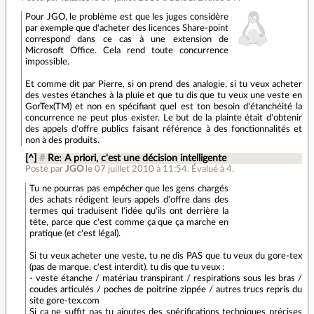
Pour JGO, le problème est que les juges considère
par exemple que d'acheter des licences Share-point
correspond dans ce cas à une extension de
Microsoft Office. Cela rend toute concurrence
impossible.
Et comme dit par Pierre, si on prend des analogie, si tu veux acheter
des vestes étanches à la pluie et que tu dis que tu veux une veste en
GorTex(TM) et non en spécifiant quel est ton besoin d'étanchéité la
concurrence ne peut plus exister. Le but de la plainte était d'obtenir
des appels d'offre publics faisant référence à des fonctionnalités et
non à des produits.
[^]
#
Re: A priori, c'est une décision intelligente
Posté par
JGO
le 07 juillet 2010 à 11:54
.
Évalué à
4
.
Tu ne pourras pas empêcher que les gens chargés
des achats rédigent leurs appels d'offre dans des
termes qui traduisent l'idée qu'ils ont derrière la
tête, parce que c'est comme ça que ça marche en
pratique (et c'est légal).
Si tu veux acheter une veste, tu ne dis PAS que tu veux du gore-tex
(pas de marque, c'est interdit), tu dis que tu veux :
- veste étanche / matériau transpirant / respirations sous les bras /
coudes articulés / poches de poitrine zippée / autres trucs repris du
site gore-tex.com
Si ça ne suffit pas tu ajoutes des spécifications techniques précises