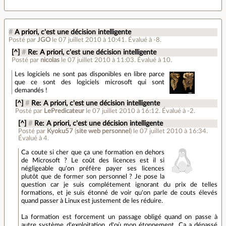
#
A priori, c'est une décision intelligente
Posté par
JGO
le 07 juillet 2010 à 10:41
.
Évalué à
-8
.
[^]
#
Re: A priori, c'est une décision intelligente
Posté par
nicolas
le 07 juillet 2010 à 11:03
.
Évalué à
10
.
Les logiciels ne sont pas disponibles en libre parce
que ce sont des logiciels microsoft qui sont
demandés !
[^]
#
Re: A priori, c'est une décision intelligente
Posté par
LePredicateur
le 07 juillet 2010 à 16:12
.
Évalué à
-2
.
[^]
#
Re: A priori, c'est une décision intelligente
Posté par
Kyoku57
(
site web personnel
)
le 07 juillet 2010 à 16:34
.
Évalué à
4
.
Ca coute si cher que ça une formation en dehors
de Microsoft ? Le coût des licences est il si
négligeable qu'on préfère payer ses licences
plutôt que de former son personnel ? Je pose la
question car je suis complétement ignorant du prix de telles
formations, et je suis étonné de voir qu'on parle de couts élevés
quand passer à Linux est justement de les réduire.
La formation est forcement un passage obligé quand on passe à
autre système d'exploitation, d'où mon étonnement. Ca a dépassé