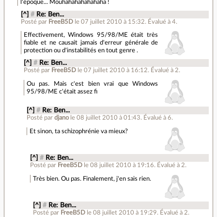
l'époque... Mouhahahahahahaha !
[^]
#
Re: Ben...
Posté par
FreeB5D
le 07 juillet 2010 à 15:32
.
Évalué à
4
.
Effectivement, Windows 95/98/ME était très
fiable et ne causait jamais d'erreur générale de
protection ou d'instabilités en tout genre .
[^]
#
Re: Ben...
Posté par
FreeB5D
le 07 juillet 2010 à 16:12
.
Évalué à
2
.
Ou pas. Mais c'est bien vrai que Windows
95/98/ME c'était assez fi
[^]
#
Re: Ben...
Posté par
djano
le 08 juillet 2010 à 01:43
.
Évalué à
6
.
Et sinon, ta schizophrénie va mieux?
[^]
#
Re: Ben...
Posté par
FreeB5D
le 08 juillet 2010 à 19:16
.
Évalué à
2
.
Très bien. Ou pas. Finalement, j'en sais rien.
[^]
#
Re: Ben...
Posté par
FreeB5D
le 08 juillet 2010 à 19:29
.
Évalué à
2
.