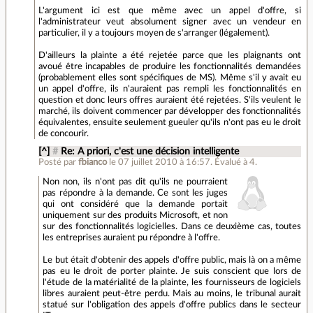
L'argument ici est que même avec un appel d'offre, si
l'administrateur veut absolument signer avec un vendeur en
particulier, il y a toujours moyen de s'arranger (légalement).
D'ailleurs la plainte a été rejetée parce que les plaignants ont
avoué être incapables de produire les fonctionnalités demandées
(probablement elles sont spécifiques de MS). Même s'il y avait eu
un appel d'offre, ils n'auraient pas rempli les fonctionnalités en
question et donc leurs offres auraient été rejetées. S'ils veulent le
marché, ils doivent commencer par développer des fonctionnalités
équivalentes, ensuite seulement gueuler qu'ils n'ont pas eu le droit
de concourir.
[^]
#
Re: A priori, c'est une décision intelligente
Posté par
fbianco
le 07 juillet 2010 à 16:57
.
Évalué à
4
.
Non non, ils n'ont pas dit qu'ils ne pourraient
pas répondre à la demande. Ce sont les juges
qui ont considéré que la demande portait
uniquement sur des produits Microsoft, et non
sur des fonctionnalités logicielles. Dans ce deuxième cas, toutes
les entreprises auraient pu répondre à l'offre.
Le but était d'obtenir des appels d'offre public, mais là on a même
pas eu le droit de porter plainte. Je suis conscient que lors de
l'étude de la matérialité de la plainte, les fournisseurs de logiciels
libres auraient peut-être perdu. Mais au moins, le tribunal aurait
statué sur l'obligation des appels d'offre publics dans le secteur