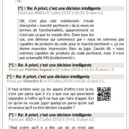
IT.
[^]
#
Re: A priori, c'est une décision intelligente
Posté par
JGO
le 07 juillet 2010 à 18:33
.
Évalué à
2
.
Ok, c'est plus clair maintenant. J'avais
interprété « marché pertinent » de la news en
termes de fonctionnalités, apparemment ce
n'est pas ça que tu voulais dire. Dans tous les
cas, une défense qui commence par « nous ne sommes pas
capables de produire du code pour le marché pertinent », ça me
donne mauvaise impression. Face au juge, j'aurais dit « nous
sommes capables de produire du code pertinent, mais il n'est
pas estampillé MS (évidemment) ».
[^]
#
Re: A priori, c'est une décision intelligente
Posté par
Mathieu Segaud
le 07 juillet 2010 à 14:22
.
Évalué à
-5
.
[^]
#
Re: A priori, c'est une décision intelligente
Posté par
Sébastien B.
le 07 juillet 2010 à 19:08
.
Évalué à
1
.
Il faut arrêter avec ça, les appels d'offre c'est la loi,
c'est pas parce que il n'y a que eux qui pourraient
répondre à l'offre qu'il ne faut pas faire d'appel. Est
ce qu'on ne va pas juger quelqu'un parce qu'on sait
en avance qu'il va être déclaré coupable ?
[^]
#
Re: A priori, c'est une décision intelligente
Posté par
JGO
le 07 juillet 2010 à 19:42
.
Évalué à
2
.
Faut croire qu'il y a des cas où ce n'est pas