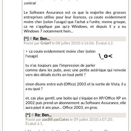
contrat
Le Software Assurance est ce que la majorite des grosses
entreprises utilise pour leur licences, ca coute evidemment
moins cher (selon l'usage) que l'achat a l'unite, meme groupe,
ca ne s'applique pas qu'a Windows, et depuis il y a eu
Windows 7 notamment hein...
[^]
#
Re: Ben...
Posté par
Gniarf
le 08 juillet 2010 à 16:06
.
Évalué à
2
.
> ca coute evidemment moins cher (selon
l'usage)
tu n'as toujours pas l'impression de parler
comme dans les pubs, avec une petite astérique qui renvoie
vers des détails écrits en tout petit ?
sinon disons entre euh (Office) 2003 et la sortie de Vista, il y
a eu quoi ?
et, cas plus gentil, une boite qui s'équipe en XP/Office XP en
2002 puis prend un abonnement au Software Assurance, elle
aura payé 6 ans pour... Office 2003, en gros.
[^]
#
Re: Ben...
Posté par
pasBill pasGates
le 09 juillet 2010 à 07:20
.
Évalué à
1
.