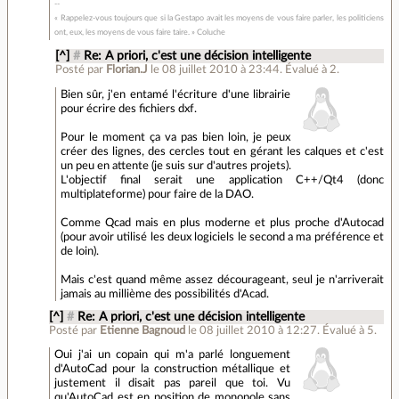
« Rappelez-vous toujours que si la Gestapo avait les moyens de vous faire parler, les politiciens
ont, eux, les moyens de vous faire taire. » Coluche
[^]
#
Re: A priori, c'est une décision intelligente
Posté par
Florian.J
le 08 juillet 2010 à 23:44
.
Évalué à
2
.
Bien sûr, j'en entamé l'écriture d'une librairie
pour écrire des fichiers dxf.
Pour le moment ça va pas bien loin, je peux
créer des lignes, des cercles tout en gérant les calques et c'est
un peu en attente (je suis sur d'autres projets).
L'objectif final serait une application C++/Qt4 (donc
multiplateforme) pour faire de la DAO.
Comme Qcad mais en plus moderne et plus proche d'Autocad
(pour avoir utilisé les deux logiciels le second a ma préférence et
de loin).
Mais c'est quand même assez décourageant, seul je n'arriverait
jamais au millième des possibilités d'Acad.
[^]
#
Re: A priori, c'est une décision intelligente
Posté par
Etienne Bagnoud
le 08 juillet 2010 à 12:27
.
Évalué à
5
.
Oui j'ai un copain qui m'a parlé longuement
d'AutoCad pour la construction métallique et
justement il disait pas pareil que toi. Vu
qu'AutoCad est en position de monopole sans