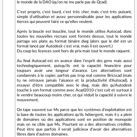
le monde de la DAO (qu'on ne me parle pas de Qcad).
C'est proprio, c'est lourd, c'est très cher, mais c'est très puisant,
simple d'utilisation et assez personnalisable pour les applications
tierces qui peuvent faire ce qu'elles veulent.
Après la boucle est bouclée, tout le monde utilise Autocad, donc
toutes les nouvelles recrues sont formés dessus, tout le monde
partage ses plans au format binaire dwg (alors que le dxf est un
format lancé par Autodesk c'est vrai, mais il est ouvert.)
Du coup les licences sont hors de prix mais tout le monde raquent.
Au final Autocad est en avance dans l'esprit des gens mais aussi
technologiquement, puisqu'ils ont la capacité financière pour
toujours avoir une longeur d'avance. Les alternatives sont
condamnés à le copier, parfois pas trop mal comme Bricscad (mais
tu ne retrouve jamais l'aisance et la productivité d'Autocad), à
essayer d'être compatible avec le dwg, mais dès qu'Autodesk
touche à son format comme avec Acad2010 c'est cuit et surtout à
le vendre beaucoup moins cher, ce qui réduit la capacité à suivre le
mouvement.
On tape souvent sur Ms parce que les systèmes d'exploitation est
la base de toutes les applications qu'ils hébergent, mais il y a plein
de domaines où des applications sont en position de monopole
mais on ne cible que Ms. Pourtant on a des alternatives crédible.
Peut être que parfois il serait judicieux d'avoir des alternatives
libres dans d'autres domaines.