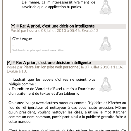
De même, ça m'intéresserait vraiment de
savoir de quelle application tu parles.
[^]
#
Re: A priori, c'est une décision intelligente
Posté par
houra
le 08 juillet 2010 à 05:46
.
Évalué à
2
.
C'est vague
Sedullus dux et princeps Lemovicum occiditur
[^]
#
Re: A priori, c'est une décision intelligente
Posté par
Pierre Jarillon
(
site web personnel
)
le 07 juillet 2010 à 11:06
.
Évalué à
10
.
Il faudrait que les appels d'offres ne soient plus
rédigés comme :
« Fourniture de Word et d'Excel » mais « Fourniture
d'un traitement de textes et d'un tableur ».
On a aussi vu ça avec d'autres marques comme Frigidaire et Kärcher au
lieu de réfrigérateur et nettoyeur à eau sous haute pression. Même
qu'un président, voulant nettoyer les cités, a utilisé le mot Kärcher
comme un nom commun, participant ainsi a la publicité gratuite faite à
cette marque.
C'est à nous tous d'utiliser et de faire utiliser les mots corrects. Ce