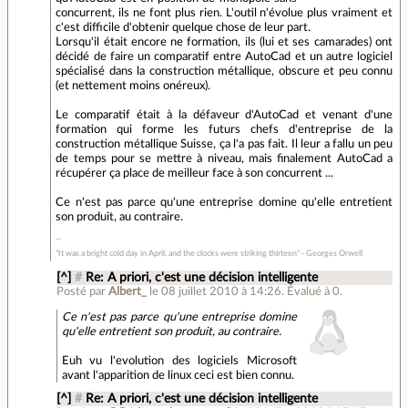
concurrent, ils ne font plus rien. L'outil n'évolue plus vraiment et
c'est difficile d'obtenir quelque chose de leur part.
Lorsqu'il était encore ne formation, ils (lui et ses camarades) ont
décidé de faire un comparatif entre AutoCad et un autre logiciel
spécialisé dans la construction métallique, obscure et peu connu
(et nettement moins onéreux).
Le comparatif était à la défaveur d'AutoCad et venant d'une
formation qui forme les futurs chefs d'entreprise de la
construction métallique Suisse, ça l'a pas fait. Il leur a fallu un peu
de temps pour se mettre à niveau, mais finalement AutoCad a
récupérer ça place de meilleur face à son concurrent ...
Ce n'est pas parce qu'une entreprise domine qu'elle entretient
son produit, au contraire.
"It was a bright cold day in April, and the clocks were striking thirteen" - Georges Orwell
[^]
#
Re: A priori, c'est une décision intelligente
Posté par
Albert_
le 08 juillet 2010 à 14:26
.
Évalué à
0
.
Ce n'est pas parce qu'une entreprise domine
qu'elle entretient son produit, au contraire.
Euh vu l'evolution des logiciels Microsoft
avant l'apparition de linux ceci est bien connu.
[^]
#
Re: A priori, c'est une décision intelligente