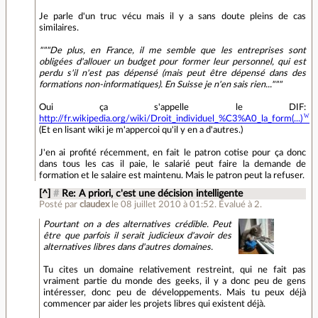
Je parle d'un truc vécu mais il y a sans doute pleins de cas
similaires.
"""De plus, en France, il me semble que les entreprises sont
obligées d'allouer un budget pour former leur personnel, qui est
perdu s'il n'est pas dépensé (mais peut être dépensé dans des
formations non-informatiques). En Suisse je n'en sais rien..."""
Oui ça s'appelle le DIF:
http://fr.wikipedia.org/wiki/Droit_individuel_%C3%A0_la_form(...)
(Et en lisant wiki je m'appercoi qu'il y en a d'autres.)
J'en ai profité récemment, en fait le patron cotise pour ça donc
dans tous les cas il paie, le salarié peut faire la demande de
formation et le salaire est maintenu. Mais le patron peut la refuser.
[^]
#
Re: A priori, c'est une décision intelligente
Posté par
claudex
le 08 juillet 2010 à 01:52
.
Évalué à
2
.
Pourtant on a des alternatives crédible. Peut
être que parfois il serait judicieux d'avoir des
alternatives libres dans d'autres domaines.
Tu cites un domaine relativement restreint, qui ne fait pas
vraiment partie du monde des geeks, il y a donc peu de gens
intéresser, donc peu de développements. Mais tu peux déjà
commencer par aider les projets libres qui existent déjà.