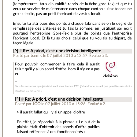
(températures, taux d'humidité repris de la fiche gore-tex) et que tu
veux un service de maintenance dans chaque canton suisse (donc une
grosse boite, pas un petit fabricant de vestes local).
Ensuite tu attribues des points à chaque fabricant selon le degré de
remplissage des critères et tu fais la somme, en justifiant par écrit
pourquoi l'entreprise Gore-Tex a plus de points que l'entreprise
Fabricant_Local. Et là tu as choisi celui que tu voulais au départ, de
façon légale.
[^]
#
Re: A priori, c'est une décision intelligente
Posté par
barmic
le 07 juillet 2010 à 13:57
.
Évalué à
3
.
Pour pouvoir commencer à faire cela il aurait
fallut qu'il y ai un appel d'offre, hors il n'y en a pas
eu.
Tous les contenus que j'écris ici sont sous licence CC0 (j'abandonne autant que possible mes droits
d'auteur sur mes écrits)
[^]
#
Re: A priori, c'est une décision intelligente
Posté par
JGO
le 07 juillet 2010 à 15:26
.
Évalué à
2
.
> il aurait fallut qu'il y ai un appel d'offre
En effet, je répondais à la phrase « Le but de la
plainte était d'obtenir des appels d'offre publics
faisant référence à des fonctionnalités ».