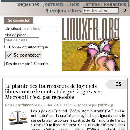
Dépêches
Journaux
Liens
Forums
Rédaction
🎙️ Projets Libres
Se connecter
Identifiant
Mot de passe
Connexion automatique
Pas de compte ? S’inscrire…
35
La plainte des fournisseurs de logiciels
libres contre le contrat de gré-à-gré avec
Microsoft n'est pas recevable
Posté par
fbianco
le 07 juillet 2010 à 09:16
.
Modéré par
patrick_g
.
Les juges du Tribunal Fédéral Administratif (TAF) suisse
ont statué sur la qualité pour agir des plaignants dans le
cas de la plainte contre le contrat de 42 millions de francs
suisse (30 millions d'euros). Celui-ci avait été passé sans
appel d'offre public entre l'Office fédéral des