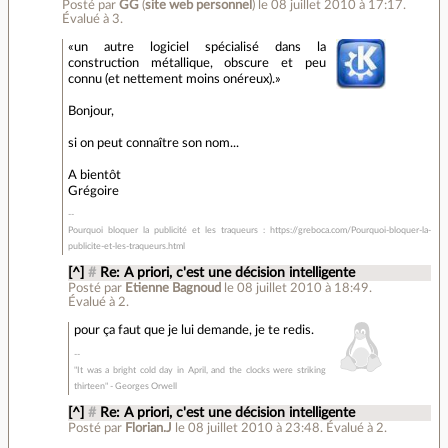
Posté par
GG
(
site web personnel
)
le 08 juillet 2010 à 17:17
.
Évalué à
3
.
un autre logiciel spécialisé dans la
construction métallique, obscure et peu
connu (et nettement moins onéreux).
Bonjour,
si on peut connaître son nom...
A bientôt
Grégoire
Pourquoi bloquer la publicité et les traqueurs : https://greboca.com/Pourquoi-bloquer-la-
publicite-et-les-traqueurs.html
[^]
#
Re: A priori, c'est une décision intelligente
Posté par
Etienne Bagnoud
le 08 juillet 2010 à 18:49
.
Évalué à
2
.
pour ça faut que je lui demande, je te redis.
"It was a bright cold day in April, and the clocks were striking
thirteen" - Georges Orwell
[^]
#
Re: A priori, c'est une décision intelligente
Posté par
Florian.J
le 08 juillet 2010 à 23:48
.
Évalué à
2
.