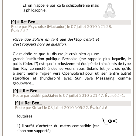
Et on n'appelle pas ça la schizophrénie mais
la philosophie.
[^]
#
Re: Ben...
Posté par
Psychofox
(
Mastodon
)
le 07 juillet 2010 à 21:28
.
Évalué à
2
.
Parce que Solaris en tant que desktop c'etait et
c'est toujours hors de question,
C'est drôle ce que tu dis car je crois bien qu'une
grande institution publique Bernoise (me rappelle plus laquelle, le
palais fédéral?) est quasi exclusivement équipé de thinclients de type
Sun Ray connecté à des serveurs sous Solaris (et je crois qu'ils
allaient même migrer vers OpenSolaris) pour utiliser (entre autre)
staroffice et thunderbird avec Sun Java Messaging comme
groupware...
[^]
#
Re: Ben...
Posté par
pasBill pasGates
le 07 juillet 2010 à 21:47
.
Évalué à
-1
.
[^]
#
Re: Ben...
Posté par
Gniarf
le 08 juillet 2010 à 05:22
.
Évalué à
6
.
foutaises
1) il suffit d'acheter du matos compatible (car
sinon non supporté)