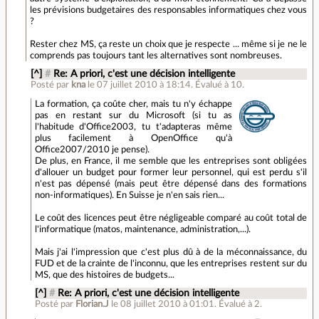
les prévisions budgetaires des responsables informatiques chez vous
?
Rester chez MS, ça reste un choix que je respecte ... même si je ne le
comprends pas toujours tant les alternatives sont nombreuses.
[^]
#
Re: A priori, c'est une décision intelligente
Posté par
kna
le 07 juillet 2010 à 18:14
.
Évalué à
10
.
La formation, ça coûte cher, mais tu n'y échappe
pas en restant sur du Microsoft (si tu as
l'habitude d'Office2003, tu t'adapteras même
plus facilement à OpenOffice qu'à
Office2007/2010 je pense).
De plus, en France, il me semble que les entreprises sont obligées
d'allouer un budget pour former leur personnel, qui est perdu s'il
n'est pas dépensé (mais peut être dépensé dans des formations
non-informatiques). En Suisse je n'en sais rien...
Le coût des licences peut être négligeable comparé au coût total de
l'informatique (matos, maintenance, administration,...).
Mais j'ai l'impression que c'est plus dû à de la méconnaissance, du
FUD et de la crainte de l'inconnu, que les entreprises restent sur du
MS, que des histoires de budgets...
[^]
#
Re: A priori, c'est une décision intelligente
Posté par
Florian.J
le 08 juillet 2010 à 01:01
.
Évalué à
2
.