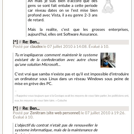
Ah mais je suis bien d'accord que des
gens se sont fait entube a cette periode
car niveau dates on se l'est mise bien
profond avec Vista, il a eu genre 2-3 ans
de retard.
Mais la realite, c'est que les grosses enterprises,
aujourd'hui, elles ont Software Assurance.
[^]
#
Re: Ben...
Posté par
claudex
le 07 juillet 2010 à 14:08
.
Évalué à
10
.
Tu m'expliqueras comment maintenir le systeme
existant de la confederation avec autre chose
qu'une solution Microsoft...
C'est vrai que samba n'existe pas et qu'il est impossible d'introduire
un ordinateur sous Linux dans un réseau Windows sous peine de
mise en grève des PC.
« Rappelez-vous toujours que si la Gestapo avait les moyens de vous faire parler, les politiciens ont,
eux, les moyens de vous faire taire. » Coluche
[^]
#
Re: Ben...
Posté par
Zenitram
(
site web personnel
)
le 07 juillet 2010 à 19:26
.
Évalué à
10
.
L'objectif du contrat n'etait pas de renouveller le
systeme informatique, mais de la maintenance de