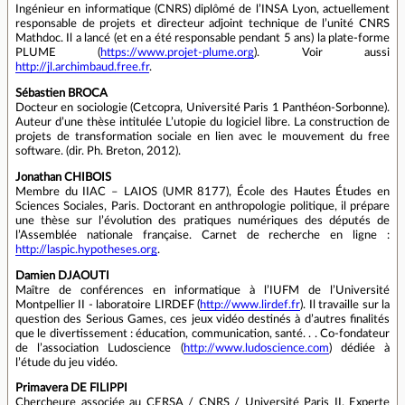
Ingénieur en informatique (CNRS) diplômé de l’INSA Lyon, actuellement
responsable de projets et directeur adjoint technique de l’unité CNRS
Mathdoc. Il a lancé (et en a été responsable pendant 5 ans) la plate-forme
PLUME (
https://www.projet-plume.org
). Voir aussi
http://jl.archimbaud.free.fr
.
Sébastien BROCA
Docteur en sociologie (Cetcopra, Université Paris 1 Panthéon-Sorbonne).
Auteur d’une thèse intitulée L’utopie du logiciel libre. La construction de
projets de transformation sociale en lien avec le mouvement du free
software. (dir. Ph. Breton, 2012).
Jonathan CHIBOIS
Membre du IIAC – LAIOS (UMR 8177), École des Hautes Études en
Sciences Sociales, Paris. Doctorant en anthropologie politique, il prépare
une thèse sur l’évolution des pratiques numériques des députés de
l’Assemblée nationale française. Carnet de recherche en ligne :
http://laspic.hypotheses.org
.
Damien DJAOUTI
Maître de conférences en informatique à l’IUFM de l’Université
Montpellier II - laboratoire LIRDEF (
http://www.lirdef.fr
). Il travaille sur la
question des Serious Games, ces jeux vidéo destinés à d’autres finalités
que le divertissement : éducation, communication, santé. . . Co-fondateur
de l’association Ludoscience (
http://www.ludoscience.com
) dédiée à
l’étude du jeu vidéo.
Primavera DE FILIPPI
Chercheure associée au CERSA / CNRS / Université Paris II. Experte