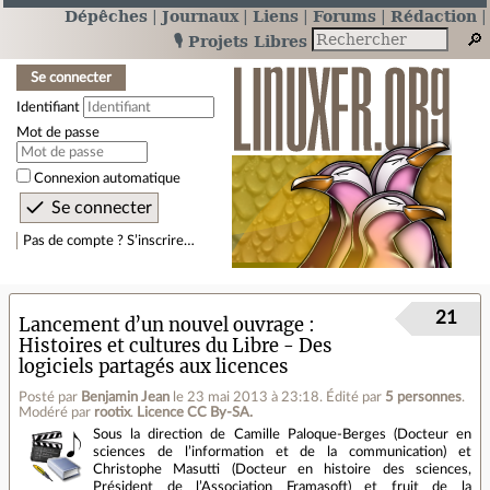
Dépêches
Journaux
Liens
Forums
Rédaction
🎙️ Projets Libres
Se connecter
Identifiant
Mot de passe
Connexion automatique
Pas de compte ? S’inscrire…
21
Lancement d’un nouvel ouvrage :
Histoires et cultures du Libre - Des
logiciels partagés aux licences
Posté par
Benjamin Jean
le 23 mai 2013 à 23:18
.
Édité par
5 personnes
.
Modéré par
rootix
.
Licence CC By‑SA.
Sous la direction de Camille Paloque-Berges (Docteur en
sciences de l’information et de la communication) et
Christophe Masutti (Docteur en histoire des sciences,
Président de l’Association Framasoft) et fruit de la