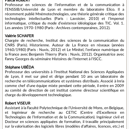
Pascal ROBERT
Professeur en sciences de l’information et de la communication à
l’ENSSIB/Université de Lyon et membre du laboratoire Elico. Il a
récemment publié Mnémotechnologies, une théorie générale critique des
technologies intellectuelles (Paris : Lavoisier, 2010) et l’Impensé
informatique, critique du mode d’existence idéologique des TIC. Vol. 1.
Les années 1970-1980 (Paris : Archives contemporaines, 2012).
Valérie SCHAFER
Chargée de recherche, Institut des sciences de la communication du
CNRS (Paris). Historienne. Auteur de La France en réseaux (années
1960/1980) (Paris : Nuvis, 2012) et Le Minitel, l’enfance numérique de
la France avec Benjamin Thierry (Paris : Nuvis, 2012). Organisatrice avec
Fanny Georges du séminaire Histoires de l’Internet à l’ISCC.
Stéphane UBÉDA
Professeur des universités à l’Institut National des Sciences Appliquées
de Lyon, il met sur pied et dirige pendant 10 ans un laboratoire de
recherche en télécommunications et systèmes distribués. Associé à Inria
comme chef d’une équipe mixte pendant cette période, il entre en 2009
au comité de direction de cet institut comme directeur scientifique en
charge du développement technologique.
Robert VISEUR
Assistant à la Faculté Polytechnique de l’Université de Mons, en Belgique,
et Ingénieur de recherche au CETIC (Centre d’Excellence en
Technologies de l’Information et de la Communication). Ingénieur civil et
Docteur en sciences appliquées de formation, il travaille principalement
sur la valorisation des logiciels libres (modèles d’affaires, licences, etc.) et