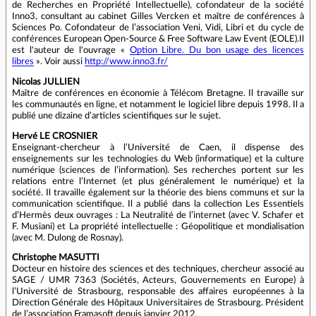
de Recherches en Propriété Intellectuelle), cofondateur de la société
Inno3, consultant au cabinet Gilles Vercken et maître de conférences à
Sciences Po. Cofondateur de l’association Veni, Vidi, Libri et du cycle de
conférences European Open-Source & Free Software Law Event (EOLE).Il
est l'auteur de l'ouvrage «
Option Libre. Du bon usage des licences
libres
». Voir aussi
http://www.inno3.fr/
Nicolas JULLIEN
Maître de conférences en économie à Télécom Bretagne. Il travaille sur
les communautés en ligne, et notamment le logiciel libre depuis 1998. Il a
publié une dizaine d’articles scientifiques sur le sujet.
Hervé LE CROSNIER
Enseignant-chercheur à l’Université de Caen, il dispense des
enseignements sur les technologies du Web (informatique) et la culture
numérique (sciences de l’information). Ses recherches portent sur les
relations entre l’Internet (et plus généralement le numérique) et la
société. Il travaille également sur la théorie des biens communs et sur la
communication scientifique. Il a publié dans la collection Les Essentiels
d’Hermès deux ouvrages : La Neutralité de l’internet (avec V. Schafer et
F. Musiani) et La propriété intellectuelle : Géopolitique et mondialisation
(avec M. Dulong de Rosnay).
Christophe MASUTTI
Docteur en histoire des sciences et des techniques, chercheur associé au
SAGE / UMR 7363 (Sociétés, Acteurs, Gouvernements en Europe) à
l’Université de Strasbourg, responsable des affaires européennes à la
Direction Générale des Hôpitaux Universitaires de Strasbourg. Président
de l’association Framasoft depuis janvier 2012.