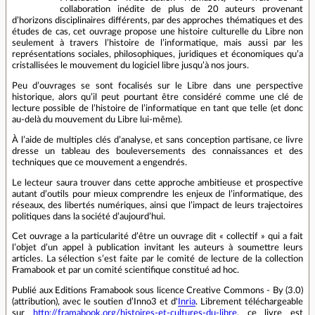
collaboration inédite de plus de 20 auteurs provenant
d’horizons disciplinaires différents, par des approches thématiques et des
études de cas, cet ouvrage propose une histoire culturelle du Libre non
seulement à travers l’histoire de l’informatique, mais aussi par les
représentations sociales, philosophiques, juridiques et économiques qu’a
cristallisées le mouvement du logiciel libre jusqu’à nos jours.
Peu d’ouvrages se sont focalisés sur le Libre dans une perspective
historique, alors qu’il peut pourtant être considéré comme une clé de
lecture possible de l’histoire de l’informatique en tant que telle (et donc
au-delà du mouvement du Libre lui-même).
À l’aide de multiples clés d’analyse, et sans conception partisane, ce livre
dresse un tableau des bouleversements des connaissances et des
techniques que ce mouvement a engendrés.
Le lecteur saura trouver dans cette approche ambitieuse et prospective
autant d’outils pour mieux comprendre les enjeux de l’informatique, des
réseaux, des libertés numériques, ainsi que l’impact de leurs trajectoires
politiques dans la société d’aujourd’hui.
Cet ouvrage a la particularité d’être un ouvrage dit « collectif » qui a fait
l’objet d’un appel à publication invitant les auteurs à soumettre leurs
articles. La sélection s’est faite par le comité de lecture de la collection
Framabook et par un comité scientifique constitué ad hoc.
Publié aux Editions Framabook sous licence Creative Commons - By (3.0)
(attribution), avec le soutien d’Inno3 et d'
Inria
. Librement téléchargeable
sur
http://framabook.org/histoires-et-cultures-du-libre
, ce livre est