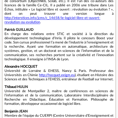
de consortium (ObjectWeb, Scilab, etc.). Il est l’un des co-auteurs des
licences de la famille Ce-CIL. Il a publié en 2006 une tribune dans Les
Échos, intitulée « Le logiciel libre et ouvert : révolution ou évolution ? »,
dont on peut trouver une version longue à
http://interstices.info/jcms/c_14658/le-logiciel-libre-et-ouvert-
revolution-ou-evolution
.
Patrick GUILLAUD
En charge des relations entre STIC et société à la direction du
développement technologique d’Inria. Il pilote le concours Boost your
code. Son cursus professionnel l’a mené de l’industrie à l’enseignement et
la recherche. Ayant une formation en automatique, architecture de
systèmes, gestion, et un doctorat en sciences de l’information et de la
communication, ses recherches portent sur la créativité et l’innovation
technologique. Il enseigne à l’INSA de Lyon.
Alexandre HOCQUET
Université de Lorraine & EHESS, Nancy & Paris. Professeur des
Universités en Chimie
http://hocquet.eeigm.eu
), étudiant en Histoire des
Sciences et des Techniques à l’EHESS, entraîneur de Football sur Internet.
Thibaud HULIN
Université de Montpellier 2, maître de conférences en sciences de
l’information et de la communication, Laboratoire Interdisciplinaire de
Recherche en Didactique, Éducation et Formation. Philosophe de
formation, développeur occasionnel de logiciel libre.
Benjamin JEAN
Membre de l’équipe du CUERPI (Centre Universitaire d’Enseignement et