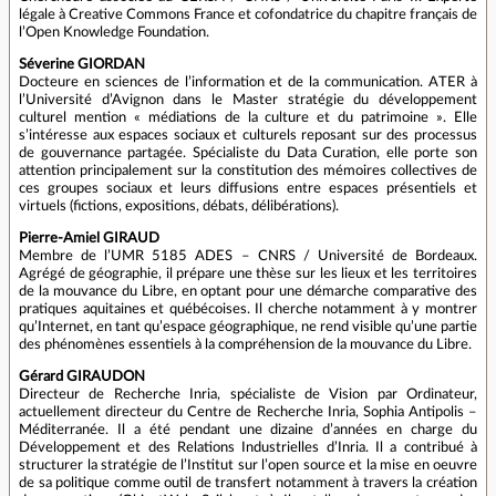
légale à Creative Commons France et cofondatrice du chapitre français de
l’Open Knowledge Foundation.
Séverine GIORDAN
Docteure en sciences de l’information et de la communication. ATER à
l’Université d’Avignon dans le Master stratégie du développement
culturel mention « médiations de la culture et du patrimoine ». Elle
s’intéresse aux espaces sociaux et culturels reposant sur des processus
de gouvernance partagée. Spécialiste du Data Curation, elle porte son
attention principalement sur la constitution des mémoires collectives de
ces groupes sociaux et leurs diffusions entre espaces présentiels et
virtuels (fictions, expositions, débats, délibérations).
Pierre-Amiel GIRAUD
Membre de l’UMR 5185 ADES – CNRS / Université de Bordeaux.
Agrégé de géographie, il prépare une thèse sur les lieux et les territoires
de la mouvance du Libre, en optant pour une démarche comparative des
pratiques aquitaines et québécoises. Il cherche notamment à y montrer
qu’Internet, en tant qu’espace géographique, ne rend visible qu’une partie
des phénomènes essentiels à la compréhension de la mouvance du Libre.
Gérard GIRAUDON
Directeur de Recherche Inria, spécialiste de Vision par Ordinateur,
actuellement directeur du Centre de Recherche Inria, Sophia Antipolis –
Méditerranée. Il a été pendant une dizaine d’années en charge du
Développement et des Relations Industrielles d’Inria. Il a contribué à
structurer la stratégie de l’Institut sur l’open source et la mise en oeuvre
de sa politique comme outil de transfert notamment à travers la création