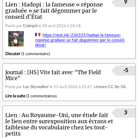
9
Lien
Hadopi : la fameuse « réponse
graduée » se fait dégommer par le
conseil d’État
Posté par
Colargol
le 30 avril 2026 à 18:18
.
https://next.ink/236333/hadopi-la-fameuse-
reponse-graduee-se-fait-degommer-par-le-conseil-
detat/
Discuter
(
1 commentaire
).
-5
Journal
[HS] Vite fait avec "The Field
Mice"
Posté par
Luc-Skywalker
le 13 avril 2026 à 23:47
.
Licence CC By‑SA.
Lire la suite
(
3 commentaires
).
3
Lien
Au Royaume-Uni, une étude fait
le lien entre surexposition aux écrans et
faiblesse du vocabulaire chez les tout-
petits