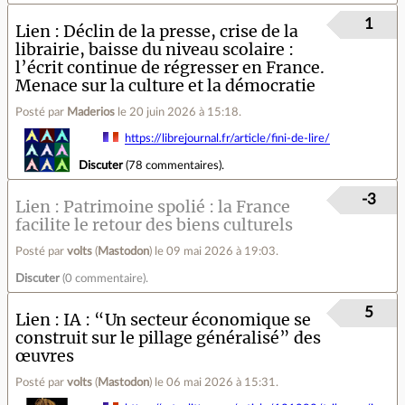
1
Lien
Déclin de la presse, crise de la
librairie, baisse du niveau scolaire :
l’écrit continue de régresser en France.
Menace sur la culture et la démocratie
Posté par
Maderios
le 20 juin 2026 à 15:18
.
https://librejournal.fr/article/fini-de-lire/
Discuter
(
78 commentaires
).
-3
Lien
Patrimoine spolié : la France
facilite le retour des biens culturels
Posté par
volts
(
Mastodon
)
le 09 mai 2026 à 19:03
.
Discuter
(
0 commentaire
).
5
Lien
IA : “Un secteur économique se
construit sur le pillage généralisé” des
œuvres
Posté par
volts
(
Mastodon
)
le 06 mai 2026 à 15:31
.