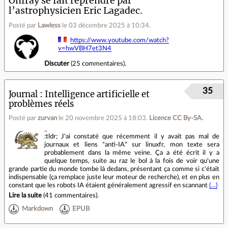
Onfray se fait reprendre par
l’astrophysicien Eric Lagadec.
Posté par
Lawless
le 03 décembre 2025 à 10:34
.
https://www.youtube.com/watch?
v=hwVBH7et3N4
Discuter
(
25 commentaires
).
35
Journal
Intelligence artificielle et
problèmes réels
Posté par
zurvan
le 20 novembre 2025 à 18:03
.
Licence CC By‑SA.
_
:tldr; J'ai constaté que récemment il y avait pas mal de
journaux et liens "anti-IA" sur linuxfr, mon texte sera
probablement dans la même veine. Ça a été écrit il y a
quelque temps, suite au raz le bol à la fois de voir qu'une
grande partie du monde tombe là dedans, présentant ça comme si c'était
indispensable (ça remplace juste leur moteur de recherche), et en plus en
constant que les robots IA étaient généralement agressif en scannant
(…)
Lire la suite
(
41 commentaires
).
Markdown
EPUB