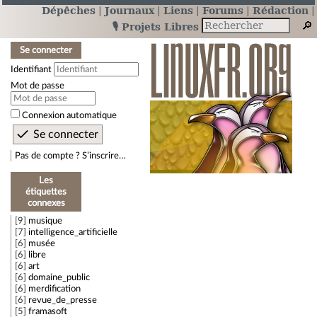
Dépêches
Journaux
Liens
Forums
Rédaction
🎙️ Projets Libres
Se connecter
Identifiant
Mot de passe
Connexion automatique
Pas de compte ? S’inscrire…
Les
étiquettes
connexes
9
musique
7
intelligence_artificielle
6
musée
6
libre
6
art
6
domaine_public
6
merdification
6
revue_de_presse
5
framasoft