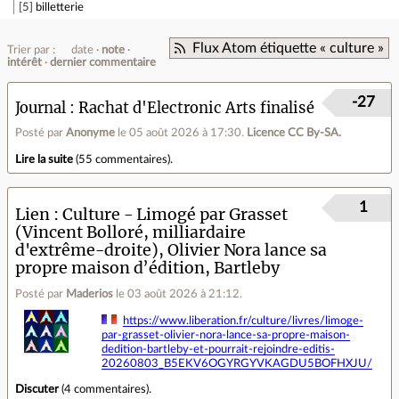
5
billetterie
Flux Atom étiquette « culture »
Trier par :
date
note
intérêt
dernier commentaire
-27
Journal
Rachat d'Electronic Arts finalisé
Posté par
Anonyme
le 05 août 2026 à 17:30
.
Licence CC By‑SA.
Lire la suite
(
55 commentaires
).
1
Lien
Culture - Limogé par Grasset
(Vincent Bolloré, milliardaire
d'extrême-droite), Olivier Nora lance sa
propre maison d’édition, Bartleby
Posté par
Maderios
le 03 août 2026 à 21:12
.
https://www.liberation.fr/culture/livres/limoge-
par-grasset-olivier-nora-lance-sa-propre-maison-
dedition-bartleby-et-pourrait-rejoindre-editis-
20260803_B5EKV6OGYRGYVKAGDU5BOFHXJU/
Discuter
(
4 commentaires
).