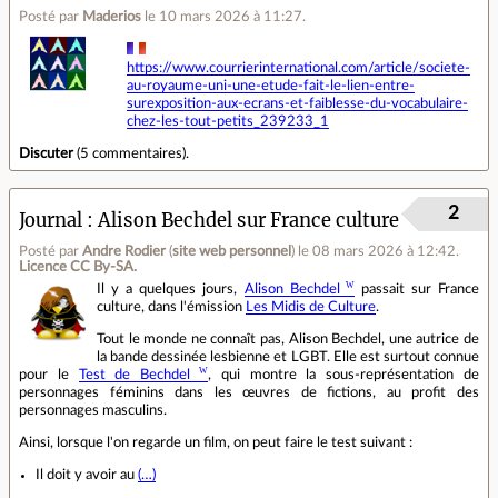
Posté par
Maderios
le 10 mars 2026 à 11:27
.
https://www.courrierinternational.com/article/societe-
au-royaume-uni-une-etude-fait-le-lien-entre-
surexposition-aux-ecrans-et-faiblesse-du-vocabulaire-
chez-les-tout-petits_239233_1
Discuter
(
5 commentaires
).
2
Journal
Alison Bechdel sur France culture
Posté par
Andre Rodier
(
site web personnel
)
le 08 mars 2026 à 12:42
.
Licence CC By‑SA.
Il y a quelques jours,
Alison Bechdel
passait sur France
culture, dans l'émission
Les Midis de Culture
.
Tout le monde ne connaît pas, Alison Bechdel, une autrice de
la bande dessinée lesbienne et LGBT. Elle est surtout connue
pour le
Test de Bechdel
, qui montre la sous-représentation de
personnages féminins dans les œuvres de fictions, au profit des
personnages masculins.
Ainsi, lorsque l'on regarde un film, on peut faire le test suivant :
Il doit y avoir au
(…)