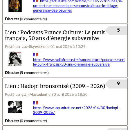
https://actualitte.com/article/131092/tribunes/ia-
un-secteur-economique-se-construit-sur-le-pillage-
generalise-des-oeuvres
Discuter
(
0 commentaire
).
5
Lien
Podcasts France Culture: Le punk
français, 50 ans d’énergie subversive
Posté par
Luc-Skywalker
le 01 mai 2026 à 10:29
.
https://www.radiofrance.fr/franceculture/podcasts/serie-
le-punk-francais-50-ans-d-energie-subversive
Discuter
(
5 commentaires
).
9
Lien
Hadopi bronsonisé (2009 - 2026)
Posté par
gUI
(
Mastodon
)
le 30 avril 2026 à 18:50
.
https://www.laquadrature.net/2026/04/30/hadopi-
2009-2026/
Discuter
(
0 commentaire
).