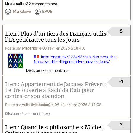
Lire la suite
(
39 commentaires
).
Markdown
EPUB
5
Lien
Plus d’un tiers des Français utilise
l’IA générative tous les jours
Posté par
Maderios
le 09 février 2026 à 18:40
.
https://next.ink/223463/plus-dun-tiers-des-
francais-utilise-lia-generative-tous-les-jours/
Discuter
(
7 commentaires
).
-1
Lien
Appartement de Jacques Prévert:
Lettre ouverte à Rachida Dati pour
contester son abandon
Posté par
volts
(
Mastodon
)
le 09 décembre 2025 à 11:08
.
Discuter
(
3 commentaires
).
2
Lien
Quand le « philosophe » Michel