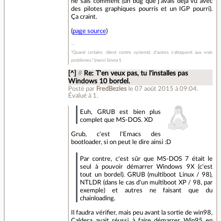
ne sais comment (un bug que j'avais déjà vu avec
des pilotes graphiques pourris et un IGP pourri).
Ça craint.
(
page source
)
"Quand certains râlent contre systemd, d'autres s'attaquent aux vrais
problèmes." (merci Sinma !)
[^]
#
Re: T'en veux pas, tu l'installes pas
Windows 10 bordel.
Posté par
FredBezies
le 07 août 2015 à 09:04
.
Évalué à
1
.
Euh, GRUB est bien plus
complet que MS-DOS. XD
Grub, c'est l'Emacs des
bootloader, si on peut le dire ainsi :D
Par contre, c'est sûr que MS-DOS 7 était le
seul à pouvoir démarrer Windows 9X (c'est
tout un bordel). GRUB (multiboot Linux / 98),
NTLDR (dans le cas d'un multiboot XP / 98, par
exemple) et autres ne faisant que du
chainloading.
Il faudra vérifier, mais peu avant la sortie de win98,
Caldera avait réussi à faire démarrer Win95 en