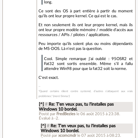
long.
Ce sont des OS à part entière à partir du moment
qu'ils ont leur propre kernel. Ce qui est le cas.
Et non seulement ils ont leur propre kernel, mais ils
ont leur propre modèle mémoire / modèle d'accès aux
ressources / APIs / pilotes / applications.
Peu importe qu'ils soient plus ou moins dépendants
de MS-DOS. Là n'est pas la question.
Cool. Simple remarque j'ai oublié : 95OSR2 et
Fat32 sont sortis ensemble. Même s'il a fallu
attendre Win98 pour que la fat32 soit la norme.
C'est exact.
"Quand certains râlent contre systemd, d'autres s'attaquent aux vrais
problèmes." (merci Sinma !)
[^]
#
Re: T'en veux pas, tu l'installes pas
Windows 10 bordel.
Posté par
FredBezies
le 06 août 2015 à 23:38
.
Évalué à
-2
.
[^]
#
Re: T'en veux pas, tu l'installes pas
Windows 10 bordel.
Posté par
xcomcmdr
le 07 août 2015 à 08:23
.