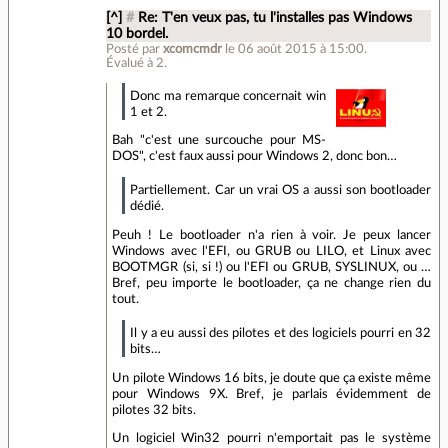
[^]
#
Re: T'en veux pas, tu l'installes pas Windows
10 bordel.
Posté par
xcomcmdr
le 06 août 2015 à 15:00
.
Évalué à
2
.
Donc ma remarque concernait win
1 et 2.
Bah "c'est une surcouche pour MS-
DOS", c'est faux aussi pour Windows 2, donc bon…
Partiellement. Car un vrai OS a aussi son bootloader
dédié.
Peuh ! Le bootloader n'a rien à voir. Je peux lancer
Windows avec l'EFI, ou GRUB ou LILO, et Linux avec
BOOTMGR (si, si !) ou l'EFI ou GRUB, SYSLINUX, ou …
Bref, peu importe le bootloader, ça ne change rien du
tout.
Il y a eu aussi des pilotes et des logiciels pourri en 32
bits…
Un pilote Windows 16 bits, je doute que ça existe même
pour Windows 9X. Bref, je parlais évidemment de
pilotes 32 bits.
Un logiciel Win32 pourri n'emportait pas le système