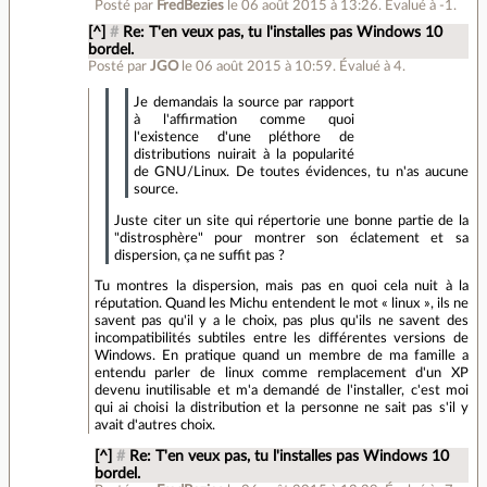
Posté par
FredBezies
le 06 août 2015 à 13:26
.
Évalué à
-1
.
[^]
#
Re: T'en veux pas, tu l'installes pas Windows 10
bordel.
Posté par
JGO
le 06 août 2015 à 10:59
.
Évalué à
4
.
Je demandais la source par rapport
à l'affirmation comme quoi
l'existence d'une pléthore de
distributions nuirait à la popularité
de GNU/Linux. De toutes évidences, tu n'as aucune
source.
Juste citer un site qui répertorie une bonne partie de la
"distrosphère" pour montrer son éclatement et sa
dispersion, ça ne suffit pas ?
Tu montres la dispersion, mais pas en quoi cela nuit à la
réputation. Quand les Michu entendent le mot « linux », ils ne
savent pas qu'il y a le choix, pas plus qu'ils ne savent des
incompatibilités subtiles entre les différentes versions de
Windows. En pratique quand un membre de ma famille a
entendu parler de linux comme remplacement d'un XP
devenu inutilisable et m'a demandé de l'installer, c'est moi
qui ai choisi la distribution et la personne ne sait pas s'il y
avait d'autres choix.
[^]
#
Re: T'en veux pas, tu l'installes pas Windows 10
bordel.