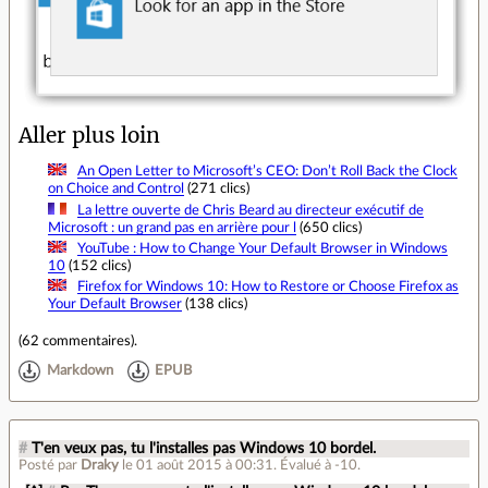
Aller plus loin
An Open Letter to Microsoft’s CEO: Don’t Roll Back the Clock
on Choice and Control
(271 clics)
La lettre ouverte de Chris Beard au directeur exécutif de
Microsoft : un grand pas en arrière pour l
(650 clics)
YouTube : How to Change Your Default Browser in Windows
10
(152 clics)
Firefox for Windows 10: How to Restore or Choose Firefox as
Your Default Browser
(138 clics)
(
62 commentaires
).
Markdown
EPUB
#
T'en veux pas, tu l'installes pas Windows 10 bordel.
Posté par
Draky
le 01 août 2015 à 00:31
.
Évalué à
-10
.