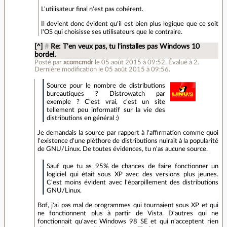
L'utilisateur final n'est pas cohérent.
Il devient donc évident qu'il est bien plus logique que ce soit
l'OS qui choisisse ses utilisateurs que le contraire.
[^]
#
Re: T'en veux pas, tu l'installes pas Windows 10
bordel.
Posté par
xcomcmdr
le 05 août 2015 à 09:52
.
Évalué à
2
.
Dernière modification le 05 août 2015 à 09:56.
Source pour le nombre de distributions
bureautiques ? Distrowatch par
exemple ? C'est vrai, c'est un site
tellement peu informatif sur la vie des
distributions en général :)
Je demandais la source par rapport à l'affirmation comme quoi
l'existence d'une pléthore de distributions nuirait à la popularité
de GNU/Linux. De toutes évidences, tu n'as aucune source.
Sauf que tu as 95% de chances de faire fonctionner un
logiciel qui était sous XP avec des versions plus jeunes.
C'est moins évident avec l'éparpillement des distributions
GNU/Linux.
Bof, j'ai pas mal de programmes qui tournaient sous XP et qui
ne fonctionnent plus à partir de Vista. D'autres qui ne
fonctionnait qu'avec Windows 98 SE et qui n'acceptent rien