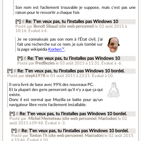
Son nom est facilement trouvable je suppose, mais c'est pas une
raison pour le ressortir a chaque fois
[^]
#
Re: T'en veux pas, tu l'installes pas Windows 10
Posté par
Benoît Sibaud
(
site web personnel
)
le 03 août 2015 à
10:16
.
Évalué à
4
.
Je ne connaissais pas son nom à l'État civil, j'ai
fait une recherche sur ce nom, je suis tombé sur
la page wikipédia
Korben
.
[^]
#
Re: T'en veux pas, tu l'installes pas Windows 10
Posté par
FredBezies
le 03 août 2015 à 11:31
.
Évalué à
-6
.
[^]
#
Re: T'en veux pas, tu l'installes pas Windows 10 bordel.
Posté par
steph1978
le 01 août 2015 à 23:21
.
Évalué à
10
.
Il sera livré de base avec 99% des nouveaux PC.
Et la plupart des gens penseront qu'il n'y a que ça qui
existe.
Donc il est normal que Mozilla se batte pour qu'un
navigateur libre reste facilement installable.
[^]
#
Re: T'en veux pas, tu l'installes pas Windows 10 bordel.
Posté par
Michel Memeteau
(
site web personnel
,
Mastodon
)
le 02
août 2015 à 09:48
.
Évalué à
-3
.
[^]
#
Re: T'en veux pas, tu l'installes pas Windows 10 bordel.
Posté par
Tonton Th
(
site web personnel
,
Mastodon
)
le 02 août 2015
à 10:46
.
Évalué à
10
.