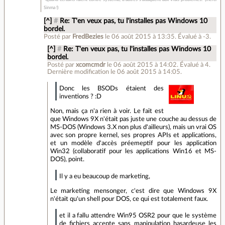
Sinma !)
[^]
#
Re: T'en veux pas, tu l'installes pas Windows 10
bordel.
Posté par
FredBezies
le 06 août 2015 à 13:35
.
Évalué à
-3
.
[^]
#
Re: T'en veux pas, tu l'installes pas Windows 10
bordel.
Posté par
xcomcmdr
le 06 août 2015 à 14:02
.
Évalué à
4
.
Dernière modification le 06 août 2015 à 14:05.
Donc les BSODs étaient des
inventions ? :D
Non, mais ça n'a rien à voir. Le fait est
que Windows 9X n'était pas juste une couche au dessus de
MS-DOS (Windows 3.X non plus d'ailleurs), mais un vrai OS
avec son propre kernel, ses propres APIs et applications,
et un modèle d'accès préemeptif pour les application
Win32 (collaboratif pour les applications Win16 et MS-
DOS), point.
Il y a eu beaucoup de marketing,
Le marketing mensonger, c'est dire que Windows 9X
n'était qu'un shell pour DOS, ce qui est totalement faux.
et il a fallu attendre Win95 OSR2 pour que le système
de fichiers accepte sans manipulation hasardeuse les