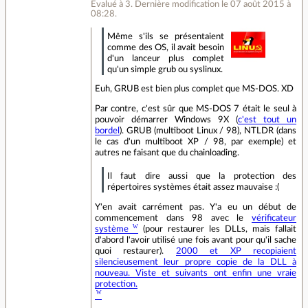
Évalué à
3
.
Dernière modification le 07 août 2015 à
08:28.
Même s'ils se présentaient
comme des OS, il avait besoin
d'un lanceur plus complet
qu'un simple grub ou syslinux.
Euh, GRUB est bien plus complet que MS-DOS. XD
Par contre, c'est sûr que MS-DOS 7 était le seul à
pouvoir démarrer Windows 9X (
c'est tout un
bordel
). GRUB (multiboot Linux / 98), NTLDR (dans
le cas d'un multiboot XP / 98, par exemple) et
autres ne faisant que du chainloading.
Il faut dire aussi que la protection des
répertoires systèmes était assez mauvaise :(
Y'en avait carrément pas. Y'a eu un début de
commencement dans 98 avec le
vérificateur
système
(pour restaurer les DLLs, mais fallait
d'abord l'avoir utilisé une fois avant pour qu'il sache
quoi restaurer).
2000 et XP recopiaient
silencieusement leur propre copie de la DLL à
nouveau. Viste et suivants ont enfin une vraie
protection.