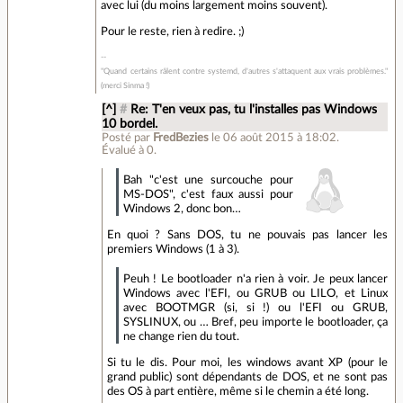
avec lui (du moins largement moins souvent).
Pour le reste, rien à redire. ;)
"Quand certains râlent contre systemd, d'autres s'attaquent aux vrais problèmes."
(merci Sinma !)
[^]
#
Re: T'en veux pas, tu l'installes pas Windows
10 bordel.
Posté par
FredBezies
le 06 août 2015 à 18:02
.
Évalué à
0
.
Bah "c'est une surcouche pour
MS-DOS", c'est faux aussi pour
Windows 2, donc bon…
En quoi ? Sans DOS, tu ne pouvais pas lancer les
premiers Windows (1 à 3).
Peuh ! Le bootloader n'a rien à voir. Je peux lancer
Windows avec l'EFI, ou GRUB ou LILO, et Linux
avec BOOTMGR (si, si !) ou l'EFI ou GRUB,
SYSLINUX, ou … Bref, peu importe le bootloader, ça
ne change rien du tout.
Si tu le dis. Pour moi, les windows avant XP (pour le
grand public) sont dépendants de DOS, et ne sont pas
des OS à part entière, même si le chemin a été long.