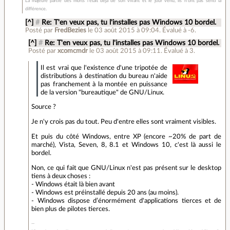
La majeure partie des morts l'était déjà de son vivant et le jour venu, ils n'ont pas senti la
différence.
[^]
#
Re: T'en veux pas, tu l'installes pas Windows 10 bordel.
Posté par
FredBezies
le 03 août 2015 à 09:04
.
Évalué à
-6
.
[^]
#
Re: T'en veux pas, tu l'installes pas Windows 10 bordel.
Posté par
xcomcmdr
le 03 août 2015 à 09:11
.
Évalué à
3
.
Il est vrai que l'existence d'une tripotée de
distributions à destination du bureau n'aide
pas franchement à la montée en puissance
de la version "bureautique" de GNU/Linux.
Source ?
Je n'y crois pas du tout. Peu d'entre elles sont vraiment visibles.
Et puis du côté Windows, entre XP (encore ~20% de part de
marché), Vista, Seven, 8, 8.1 et Windows 10, c'est là aussi le
bordel.
Non, ce qui fait que GNU/Linux n'est pas présent sur le desktop
tiens à deux choses :
- Windows était là bien avant
- Windows est préinstallé depuis 20 ans (au moins).
- Windows dispose d’énormément d'applications tierces et de
bien plus de pilotes tierces.