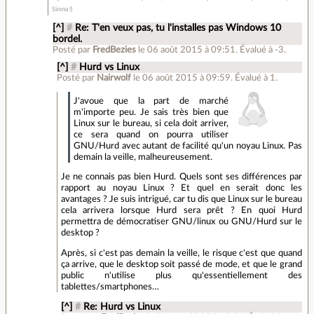
Sinma !)
[^]
#
Re: T'en veux pas, tu l'installes pas Windows 10
bordel.
Posté par
FredBezies
le 06 août 2015 à 09:51
.
Évalué à
-3
.
[^]
#
Hurd vs Linux
Posté par
Nairwolf
le 06 août 2015 à 09:59
.
Évalué à
1
.
J'avoue que la part de marché
m'importe peu. Je sais très bien que
Linux sur le bureau, si cela doit arriver,
ce sera quand on pourra utiliser
GNU/Hurd avec autant de facilité qu'un noyau Linux. Pas
demain la veille, malheureusement.
Je ne connais pas bien Hurd. Quels sont ses différences par
rapport au noyau Linux ? Et quel en serait donc les
avantages ? Je suis intrigué, car tu dis que Linux sur le bureau
cela arrivera lorsque Hurd sera prêt ? En quoi Hurd
permettra de démocratiser GNU/linux ou GNU/Hurd sur le
desktop ?
Après, si c'est pas demain la veille, le risque c'est que quand
ça arrive, que le desktop soit passé de mode, et que le grand
public n'utilise plus qu'essentiellement des
tablettes/smartphones…
[^]
#
Re: Hurd vs Linux