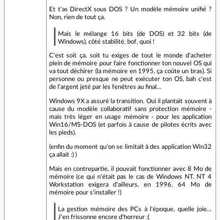
Et t'as DirectX sous DOS ? Un modèle mémoire unifié ?
Non, rien de tout ça.
Mais le mélange 16 bits (de DOS) et 32 bits (de
Windows), côté stabilité, bof, quoi !
C'est soit ça, soit tu exiges de tout le monde d'acheter
plein de mémoire pour faire fonctionner ton nouvel OS qui
va tout déchirer (la mémoire en 1995, ça coûte un bras). Si
personne ou presque ne peut exécuter ton OS, bah c'est
de l'argent jeté par les fenêtres au final…
Windows 9X a assuré la transition. Oui il plantait souvent à
cause du modèle collaboratif sans protection mémoire -
mais très léger en usage mémoire - pour les application
Win16/MS-DOS (et parfois à cause de pilotes écrits avec
les pieds).
(enfin du moment qu'on se limitait à des application Win32
ça allait :) )
Mais en contrepartie, il pouvait fonctionner avec 8 Mo de
mémoire (ce qui n'était pas le cas de Windows NT. NT 4
Workstation exigera d'ailleurs, en 1996, 64 Mo de
mémoire pour s'installer !)
La gestion mémoire des PCs à l'époque, quelle joie…
J'en frissonne encore d'horreur :(