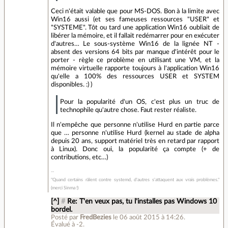
Ceci n'était valable que pour MS-DOS. Bon à la limite avec
Win16 aussi (et ses fameuses ressources "USER" et
"SYSTEME". Tôt ou tard une application Win16 oubliait de
libérer la mémoire, et il fallait redémarrer pour en exécuter
d'autres… Le sous-système Win16 de la lignée NT -
absent des versions 64 bits par manque d'intérêt pour le
porter - règle ce problème en utilisant une VM, et la
mémoire virtuelle rapporte toujours à l'application Win16
qu'elle a 100% des ressources USER et SYSTEM
disponibles. :) )
Pour la popularité d'un OS, c'est plus un truc de
technophile qu'autre chose. Faut rester réaliste.
Il n'empêche que personne n'utilise Hurd en partie parce
que … personne n'utilise Hurd (kernel au stade de alpha
depuis 20 ans, support matériel très en retard par rapport
à Linux). Donc oui, la popularité ça compte (+ de
contributions, etc…)
"Quand certains râlent contre systemd, d'autres s'attaquent aux vrais problèmes."
(merci Sinma !)
[^]
#
Re: T'en veux pas, tu l'installes pas Windows 10
bordel.
Posté par
FredBezies
le 06 août 2015 à 14:26
.
Évalué à
-2
.