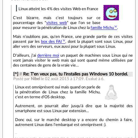
Linux atteint les 4% des visites Web en France
C'est bizarre, mais c'est toujours sur ce
pourcentage des "
visites web
" que l'on se base
pour mesurer la pénétration de Linux chez la
famille Michu
.
Mais n'oublions pas, qu'en France, une grande partie de ces visites
passent par les
box des FAI
, dont la plupart sont sous Linux, pour
aller vers des serveurs, eux aussi pour la plupart sous Linux.
D'ailleurs, j'ai
derrière moi
un paquet de machines sous Linux qui ne
vont jamais visiter le web mais qui sont quand même utilisées par
des centaines de gens de la vraie vie…
[^]
#
Re: T'en veux pas, tu l'installes pas Windows 10 bordel.
Posté par
Nibel
le 02 août 2015 à 17:09
.
Évalué à
6
.
Linux est omniprésent oui mais quand on parle de
la pénétration de Linux chez la famille Michu,
c'est en terme d'OS desktop.
Autrement, on pourrait aller jusqu'à dire que la majorité des
smartphone est sous Linux par extension…
Donc oui, sur le marché desktop y a encore du chemin à faire,
autrement Linux dans l'embarqué est omniprésent ;).