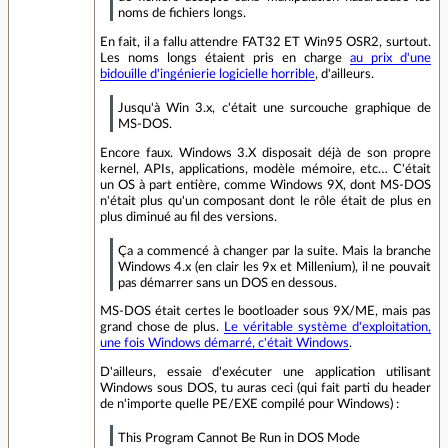
noms de fichiers longs.
En fait, il a fallu attendre FAT32 ET Win95 OSR2, surtout.
Les noms longs étaient pris en charge
au prix d'une
bidouille d'ingénierie logicielle horrible
, d'ailleurs.
Jusqu'à Win 3.x, c'était une surcouche graphique de
MS-DOS.
Encore faux. Windows 3.X disposait déjà de son propre
kernel, APIs, applications, modèle mémoire, etc… C'était
un OS à part entière, comme Windows 9X, dont MS-DOS
n'était plus qu'un composant dont le rôle était de plus en
plus diminué au fil des versions.
Ça a commencé à changer par la suite. Mais la branche
Windows 4.x (en clair les 9x et Millenium), il ne pouvait
pas démarrer sans un DOS en dessous.
MS-DOS était certes le bootloader sous 9X/ME, mais pas
grand chose de plus.
Le véritable système d'exploitation,
une fois Windows démarré, c'était Windows
.
D'ailleurs, essaie d'exécuter une application utilisant
Windows sous DOS, tu auras ceci (qui fait parti du header
de n'importe quelle PE/EXE compilé pour Windows) :
This Program Cannot Be Run in DOS Mode