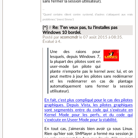
sans fermer la session utilisateur).
"Quand certains râlent contre systemd, d'autres s'attaquent aux vrais
problèmes." (merci Sinma !)
[^]
#
Re: T'en veux pas, tu l'installes pas
Windows 10 bordel.
Posté par
xcomcmdr
le 07 août 2015 à 08:35
.
Évalué à
4
.
Une des raions pour
lesquels, depuis Windows 7,
la plupart des pilotes sont en
user-mode (un pilote qui
plante n'emporte pas le kernel avec lui, et on
peut mettre à jour les pilotes sans redémarrer
et les redémarrer en cas de plantage
automatiquement sans fermer la session
utilisateur).
En fait, c'est plus compliqué pour le cas des pilotes
graphiques. Depuis Vista, les pilotes graphiques
sont segmentés entre du code qui s'exécute en
Kernel Mode pour les perfs, et du code qui
s'exécute en Useer Mode pour la stabilité.
En tout cas, j'aimerais bien avoir ça sous Linux.
Rien qu'hier soir, SMPlayer a fermé ma session je