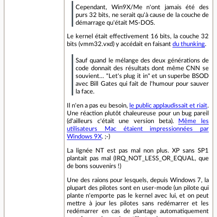
Cependant, Win9X/Me n'ont jamais été des
purs 32 bits, ne serait qu'à cause de la couche de
démarrage qu'était MS-DOS.
Le kernel était effectivement 16 bits, la couche 32
bits (vmm32.vxd) y accédait en faisant
du thunking
.
Sauf quand le mélange des deux générations de
code donnait des résultats dont même CNN se
souvient… "Let's plug it in" et un superbe BSOD
avec Bill Gates qui fait de l'humour pour sauver
la face.
Il n'en a pas eu besoin,
le public applaudissait et riait
.
Une réaction plutôt chaleureuse pour un bug pareil
(d'ailleurs c'était une version beta).
Même les
utilisateurs Mac étaient impressionnées par
Windows 9X
. ;-)
La lignée NT est pas mal non plus. XP sans SP1
plantait pas mal (IRQ_NOT_LESS_OR_EQUAL, que
de bons souvenirs !)
Une des raions pour lesquels, depuis Windows 7, la
plupart des pilotes sont en user-mode (un pilote qui
plante n'emporte pas le kernel avec lui, et on peut
mettre à jour les pilotes sans redémarrer et les
redémarrer en cas de plantage automatiquement