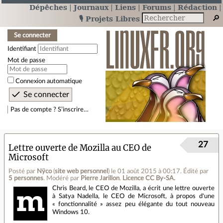
Dépêches
Journaux
Liens
Forums
Rédaction
🎙️ Projets Libres
Se connecter
Identifiant
Mot de passe
Connexion automatique
Pas de compte ? S’inscrire…
27
Lettre ouverte de Mozilla au CEO de
Microsoft
Posté par
Nÿco
(
site web personnel
)
le 01 août 2015 à 00:17
.
Édité par
5 personnes
.
Modéré par
Pierre Jarillon
.
Licence CC By‑SA.
Chris Beard, le CEO de Mozilla, a écrit une lettre ouverte
à Satya Nadella, le CEO de Microsoft, à propos d'une
« fonctionnalité » assez peu élégante du tout nouveau
Windows 10.