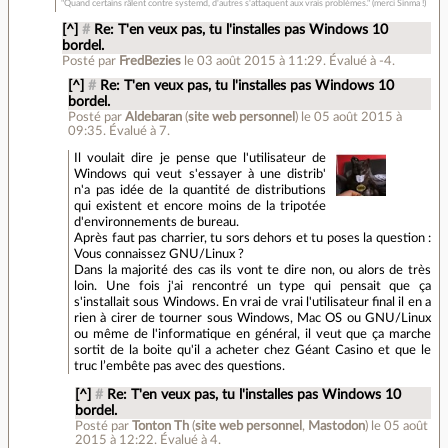
"Quand certains râlent contre systemd, d'autres s'attaquent aux vrais problèmes." (merci Sinma !)
[^]
#
Re: T'en veux pas, tu l'installes pas Windows 10
bordel.
Posté par
FredBezies
le 03 août 2015 à 11:29
.
Évalué à
-4
.
[^]
#
Re: T'en veux pas, tu l'installes pas Windows 10
bordel.
Posté par
Aldebaran
(
site web personnel
)
le 05 août 2015 à
09:35
.
Évalué à
7
.
Il voulait dire je pense que l'utilisateur de
Windows qui veut s'essayer à une distrib'
n'a pas idée de la quantité de distributions
qui existent et encore moins de la tripotée
d'environnements de bureau.
Après faut pas charrier, tu sors dehors et tu poses la question :
Vous connaissez GNU/Linux ?
Dans la majorité des cas ils vont te dire non, ou alors de très
loin. Une fois j'ai rencontré un type qui pensait que ça
s'installait sous Windows. En vrai de vrai l'utilisateur final il en a
rien à cirer de tourner sous Windows, Mac OS ou GNU/Linux
ou même de l'informatique en général, il veut que ça marche
sortit de la boite qu'il a acheter chez Géant Casino et que le
truc l’embête pas avec des questions.
[^]
#
Re: T'en veux pas, tu l'installes pas Windows 10
bordel.
Posté par
Tonton Th
(
site web personnel
,
Mastodon
)
le 05 août
2015 à 12:22
.
Évalué à
4
.