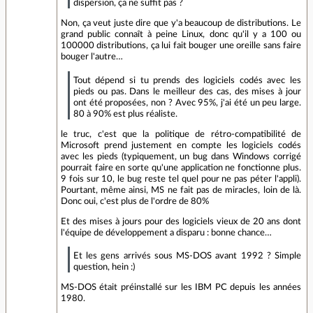
dispersion, ça ne suffit pas ?
Non, ça veut juste dire que y'a beaucoup de distributions. Le
grand public connaît à peine Linux, donc qu'il y a 100 ou
100000 distributions, ça lui fait bouger une oreille sans faire
bouger l'autre…
Tout dépend si tu prends des logiciels codés avec les
pieds ou pas. Dans le meilleur des cas, des mises à jour
ont été proposées, non ? Avec 95%, j'ai été un peu large.
80 à 90% est plus réaliste.
le truc, c'est que la politique de rétro-compatibilité de
Microsoft prend justement en compte les logiciels codés
avec les pieds (typiquement, un bug dans Windows corrigé
pourrait faire en sorte qu'une application ne fonctionne plus.
9 fois sur 10, le bug reste tel quel pour ne pas péter l'appli).
Pourtant, même ainsi, MS ne fait pas de miracles, loin de là.
Donc oui, c'est plus de l'ordre de 80%
Et des mises à jours pour des logiciels vieux de 20 ans dont
l'équipe de développement a disparu : bonne chance…
Et les gens arrivés sous MS-DOS avant 1992 ? Simple
question, hein :)
MS-DOS était préinstallé sur les IBM PC depuis les années
1980.