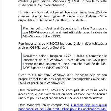
d'autre (à part, parfois, Windows 7). C'est un peu la roulette
russe pour du "95 % de chances"…
Et puis dans le cas d'un logiciel libre sous Linux, tu as 95% de
chances d'avoir ton logiciel X dispo sous Debian d'être
disponible sur Debian n+1 ou Ubuntu, ou Arch, …
Premier point : c'est vrai. Cependant, il a fallu 7 ans avant
que MS-Windows soit vraiment utilisable, avec l'arrivée de
MS-Windows 3.1 en 1992.
Peu importe, avec MS-DOS les gens étaient déjà habitués à
avoir un OS Microsoft préinstallé.
Deuxième point : Jusqu'en 1995, il fallait automatiser le
lancement de MS-Windows. Il n'est devenu un OS à part
entière (et non seulement une surcouche évoluée de MS-
DOS) à partir de WinXP en 2001.
C'est tout à fait faux. Windows 3.11 disposait déjà de son
propre kernel (et de ses applications incompatibles avec MS-
DOS), et pareil pour Windows 9X.
Dans Windows 3.11, MS-DOS s'occupait de certains accès
(accès disque, par exemple) et du boot, et s'occupait de fournir
une VM pour les applications MS-DOS lancés sous Windows.
Dans Windows 9X (y compris 95),
il n'était déjà plus qu'un
bootloader, et celui qui était utilisé pour les applications MS-