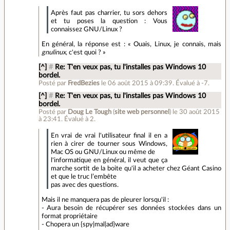
Après faut pas charrier, tu sors dehors
et tu poses la question : Vous
connaissez GNU/Linux ?
En général, la réponse est : « Ouais, Linux, je connais, mais
gnulinux
, c'est quoi ? »
[^]
#
Re: T'en veux pas, tu l'installes pas Windows 10
bordel.
Posté par
FredBezies
le 06 août 2015 à 09:39
.
Évalué à
-7
.
[^]
#
Re: T'en veux pas, tu l'installes pas Windows 10
bordel.
Posté par
Doug Le Tough
(
site web personnel
)
le 30 août 2015
à 23:41
.
Évalué à
2
.
En vrai de vrai l'utilisateur final il en a
rien à cirer de tourner sous Windows,
Mac OS ou GNU/Linux ou même de
l'informatique en général, il veut que ça
marche sortit de la boite qu'il a acheter chez Géant Casino
et que le truc l’embête
pas avec des questions.
Mais il ne manquera pas de pleurer lorsqu'il :
- Aura besoin de récupérer ses données stockées dans un
format propriétaire
- Chopera un {spy|mal|ad}ware