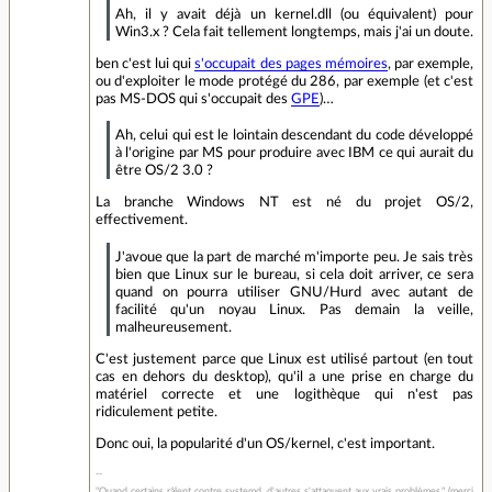
Ah, il y avait déjà un kernel.dll (ou équivalent) pour
Win3.x ? Cela fait tellement longtemps, mais j'ai un doute.
ben c'est lui qui
s'occupait des pages mémoires
, par exemple,
ou d'exploiter le mode protégé du 286, par exemple (et c'est
pas MS-DOS qui s'occupait des
GPE
)…
Ah, celui qui est le lointain descendant du code développé
à l'origine par MS pour produire avec IBM ce qui aurait du
être OS/2 3.0 ?
La branche Windows NT est né du projet OS/2,
effectivement.
J'avoue que la part de marché m'importe peu. Je sais très
bien que Linux sur le bureau, si cela doit arriver, ce sera
quand on pourra utiliser GNU/Hurd avec autant de
facilité qu'un noyau Linux. Pas demain la veille,
malheureusement.
C'est justement parce que Linux est utilisé partout (en tout
cas en dehors du desktop), qu'il a une prise en charge du
matériel correcte et une logithèque qui n'est pas
ridiculement petite.
Donc oui, la popularité d'un OS/kernel, c'est important.
"Quand certains râlent contre systemd, d'autres s'attaquent aux vrais problèmes." (merci