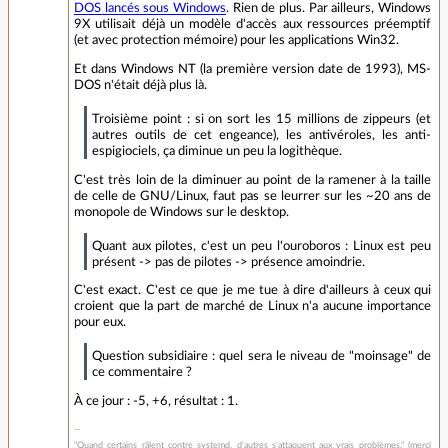
DOS lancés sous Windows
. Rien de plus. Par ailleurs, Windows
9X utilisait déjà un modèle d'accès aux ressources préemptif
(et avec protection mémoire) pour les applications Win32.
Et dans Windows NT (la première version date de 1993), MS-
DOS n'était déjà plus là.
Troisième point : si on sort les 15 millions de zippeurs (et
autres outils de cet engeance), les antivéroles, les anti-
espigiociels, ça diminue un peu la logithèque.
C'est très loin de la diminuer au point de la ramener à la taille
de celle de GNU/Linux, faut pas se leurrer sur les ~20 ans de
monopole de Windows sur le desktop.
Quant aux pilotes, c'est un peu l'ouroboros : Linux est peu
présent -> pas de pilotes -> présence amoindrie.
C'est exact. C'est ce que je me tue à dire d'ailleurs à ceux qui
croient que la part de marché de Linux n'a aucune importance
pour eux.
Question subsidiaire : quel sera le niveau de "moinsage" de
ce commentaire ?
À ce jour : -5, +6, résultat : 1.
"Quand certains râlent contre systemd, d'autres s'attaquent aux vrais problèmes." (merci