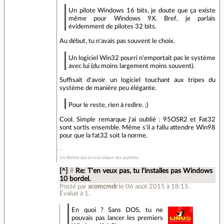
Un pilote Windows 16 bits, je doute que ça existe
même pour Windows 9X. Bref, je parlais
évidemment de pilotes 32 bits.
Au début, tu n'avais pas souvent le choix.
Un logiciel Win32 pourri n'emportait pas le système
avec lui (du moins largement moins souvent).
Suffisait d'avoir un logiciel touchant aux tripes du
système de manière peu élégante.
Pour le reste, rien à redire. ;)
Cool. Simple remarque j'ai oublié : 95OSR2 et Fat32
sont sortis ensemble. Même s'il a fallu attendre Win98
pour que la fat32 soit la norme.
Un libriste qui en a sa claque des puristes.
[^]
#
Re: T'en veux pas, tu l'installes pas Windows
10 bordel.
Posté par
xcomcmdr
le 06 août 2015 à 18:15
.
Évalué à
1
.
En quoi ? Sans DOS, tu ne
pouvais pas lancer les premiers