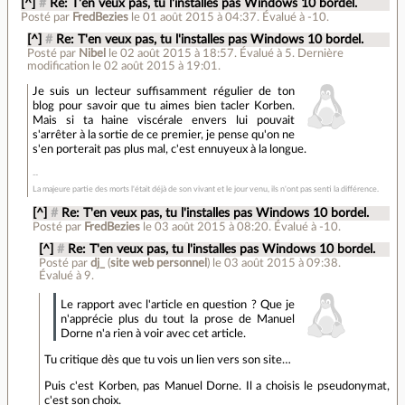
[^]
#
Re: T'en veux pas, tu l'installes pas Windows 10 bordel.
Posté par
FredBezies
le 01 août 2015 à 04:37
.
Évalué à
-10
.
[^]
#
Re: T'en veux pas, tu l'installes pas Windows 10 bordel.
Posté par
Nibel
le 02 août 2015 à 18:57
.
Évalué à
5
.
Dernière
modification le 02 août 2015 à 19:01.
Je suis un lecteur suffisamment régulier de ton
blog pour savoir que tu aimes bien tacler Korben.
Mais si ta haine viscérale envers lui pouvait
s'arrêter à la sortie de ce premier, je pense qu'on ne
s'en porterait pas plus mal, c'est ennuyeux à la longue.
La majeure partie des morts l'était déjà de son vivant et le jour venu, ils n'ont pas senti la différence.
[^]
#
Re: T'en veux pas, tu l'installes pas Windows 10 bordel.
Posté par
FredBezies
le 03 août 2015 à 08:20
.
Évalué à
-10
.
[^]
#
Re: T'en veux pas, tu l'installes pas Windows 10 bordel.
Posté par
dj_
(
site web personnel
)
le 03 août 2015 à 09:38
.
Évalué à
9
.
Le rapport avec l'article en question ? Que je
n'apprécie plus du tout la prose de Manuel
Dorne n'a rien à voir avec cet article.
Tu critique dès que tu vois un lien vers son site…
Puis c'est Korben, pas Manuel Dorne. Il a choisis le pseudonymat,
c'est son choix.