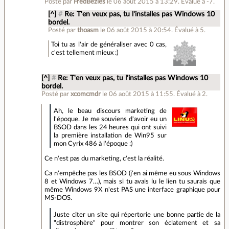
Posté par
FredBezies
le 06 août 2015 à 13:29
.
Évalué à
-7
.
[^]
#
Re: T'en veux pas, tu l'installes pas Windows 10
bordel.
Posté par
thoasm
le 06 août 2015 à 20:54
.
Évalué à
5
.
Toi tu as l'air de généraliser avec 0 cas,
c'est tellement mieux :)
[^]
#
Re: T'en veux pas, tu l'installes pas Windows 10
bordel.
Posté par
xcomcmdr
le 06 août 2015 à 11:55
.
Évalué à
2
.
Ah, le beau discours marketing de
l'époque. Je me souviens d'avoir eu un
BSOD dans les 24 heures qui ont suivi
la première installation de Win95 sur
mon Cyrix 486 à l'époque :)
Ce n'est pas du marketing, c'est la réalité.
Ca n'empêche pas les BSOD (j'en ai même eu sous Windows
8 et Windows 7…), mais si tu avais lu le lien tu saurais que
même Windows 9X n'est PAS une interface graphique pour
MS-DOS.
Juste citer un site qui répertorie une bonne partie de la
"distrosphère" pour montrer son éclatement et sa