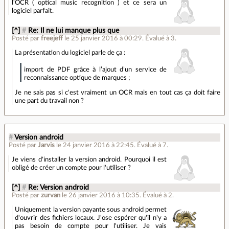
l'OCR ( optical music recognition ) et ce sera un
logiciel parfait.
[^]
#
Re: Il ne lui manque plus que
Posté par
freejeff
le 25 janvier 2016 à 00:29
.
Évalué à
3
.
La présentation du logiciel parle de ça :
import de PDF grâce à l’ajout d’un service de
reconnaissance optique de marques ;
Je ne sais pas si c'est vraiment un OCR mais en tout cas ça doit faire
une part du travail non ?
#
Version android
Posté par
Jarvis
le 24 janvier 2016 à 22:45
.
Évalué à
7
.
Je viens d'installer la version android. Pourquoi il est
obligé de créer un compte pour l'utiliser ?
[^]
#
Re: Version android
Posté par
zurvan
le 26 janvier 2016 à 10:35
.
Évalué à
2
.
Uniquement la version payante sous android permet
d'ouvrir des fichiers locaux. J'ose espérer qu'il n'y a
pas besoin de compte pour l'utiliser. Je vais