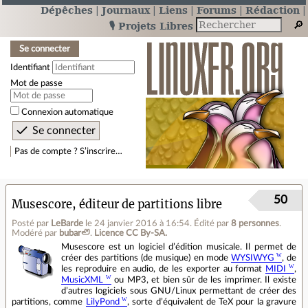
Dépêches
Journaux
Liens
Forums
Rédaction
🎙️ Projets Libres
Se connecter
Identifiant
Mot de passe
Connexion automatique
Pas de compte ? S’inscrire…
50
Musescore, éditeur de partitions libre
Posté par
LeBarde
le 24 janvier 2016 à 16:54
.
Édité par
8 personnes
.
Modéré par
bubar🦥
.
Licence CC By‑SA.
Musescore est un logiciel d’édition musicale. Il permet de
créer des partitions (de musique) en mode
WYSIWYG
, de
les reproduire en audio, de les exporter au format
MIDI
,
MusicXML
ou MP3, et bien sûr de les imprimer. Il existe
d’autres logiciels sous GNU/Linux permettant de créer des
partitions, comme
LilyPond
, sorte d’équivalent de TeX pour la gravure