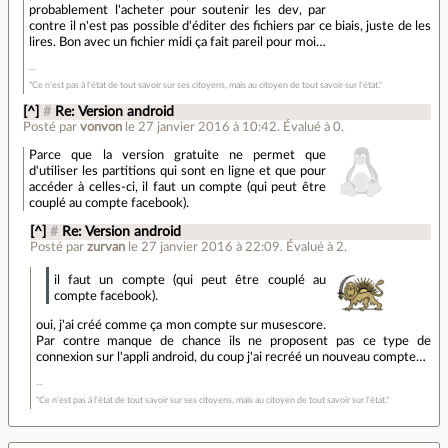
probablement l'acheter pour soutenir les dev, par
contre il n'est pas possible d'éditer des fichiers par ce biais, juste de les
lires. Bon avec un fichier midi ça fait pareil pour moi…
"Ce n'est pas à l'état de tout savoir sur ses citoyens, mais au citoyen de tout savoir sur l'état."
[^]
#
Re: Version android
Posté par
vonvon
le 27 janvier 2016 à 10:42
.
Évalué à
0
.
Parce que la version gratuite ne permet que
d'utiliser les partitions qui sont en ligne et que pour
accéder à celles-ci, il faut un compte (qui peut être
couplé au compte facebook).
[^]
#
Re: Version android
Posté par
zurvan
le 27 janvier 2016 à 22:09
.
Évalué à
2
.
il faut un compte (qui peut être couplé au
compte facebook).
oui, j'ai créé comme ça mon compte sur musescore.
Par contre manque de chance ils ne proposent pas ce type de
connexion sur l'appli android, du coup j'ai recréé un nouveau compte…
"Ce n'est pas à l'état de tout savoir sur ses citoyens, mais au citoyen de tout savoir sur l'état."