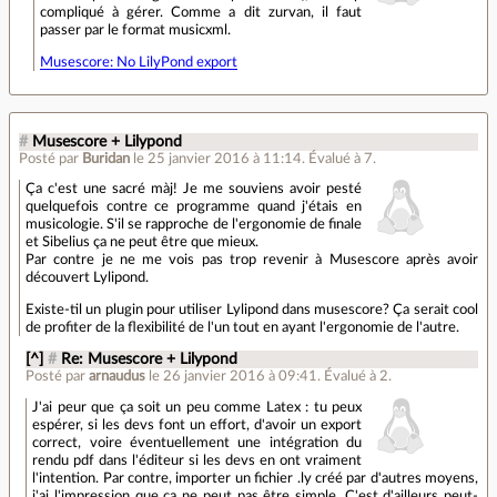
compliqué à gérer. Comme a dit zurvan, il faut
passer par le format musicxml.
Musescore: No LilyPond export
#
Musescore + Lilypond
Posté par
Buridan
le 25 janvier 2016 à 11:14
.
Évalué à
7
.
Ça c'est une sacré màj! Je me souviens avoir pesté
quelquefois contre ce programme quand j'étais en
musicologie. S'il se rapproche de l'ergonomie de finale
et Sibelius ça ne peut être que mieux.
Par contre je ne me vois pas trop revenir à Musescore après avoir
découvert Lylipond.
Existe-til un plugin pour utiliser Lylipond dans musescore? Ça serait cool
de profiter de la flexibilité de l'un tout en ayant l'ergonomie de l'autre.
[^]
#
Re: Musescore + Lilypond
Posté par
arnaudus
le 26 janvier 2016 à 09:41
.
Évalué à
2
.
J'ai peur que ça soit un peu comme Latex : tu peux
espérer, si les devs font un effort, d'avoir un export
correct, voire éventuellement une intégration du
rendu pdf dans l'éditeur si les devs en ont vraiment
l'intention. Par contre, importer un fichier .ly créé par d'autres moyens,
j'ai l'impression que ça ne peut pas être simple. C'est d'ailleurs peut-