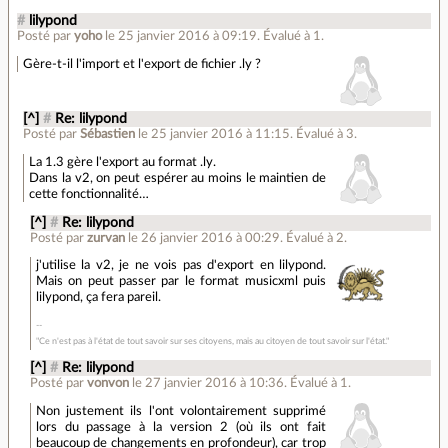
#
lilypond
Posté par
yoho
le 25 janvier 2016 à 09:19
.
Évalué à
1
.
Gère-t-il l'import et l'export de fichier .ly ?
[^]
#
Re: lilypond
Posté par
Sébastien
le 25 janvier 2016 à 11:15
.
Évalué à
3
.
La 1.3 gère l'export au format .ly.
Dans la v2, on peut espérer au moins le maintien de
cette fonctionnalité…
[^]
#
Re: lilypond
Posté par
zurvan
le 26 janvier 2016 à 00:29
.
Évalué à
2
.
j'utilise la v2, je ne vois pas d'export en lilypond.
Mais on peut passer par le format musicxml puis
lilypond, ça fera pareil.
"Ce n'est pas à l'état de tout savoir sur ses citoyens, mais au citoyen de tout savoir sur l'état."
[^]
#
Re: lilypond
Posté par
vonvon
le 27 janvier 2016 à 10:36
.
Évalué à
1
.
Non justement ils l'ont volontairement supprimé
lors du passage à la version 2 (où ils ont fait
beaucoup de changements en profondeur), car trop