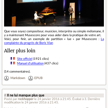
Que vous soyez compositeur, musicien, interprète ou simple mélomane, il
y a maintenant Musescore pour vous aider dans la pratique de votre art.
Voici, pour finir, un exemple de partition « lue » par Musescore :
La
complainte du progrès de Boris Vian
Aller plus loin
Site officiel
(1921 clics)
Manuel d’utilisation
(437 clics)
(
14 commentaires
).
Markdown
EPUB
#
Il ne lui manque plus que
Posté par
rockhopper
le 24 janvier 2016 à 21:45
.
Évalué à
3
.
Dernière
modification le 24 janvier 2016 à 21:45.