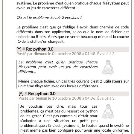
système. Le problème c'est qu'en pratique chaque filesystem peut
avoir un jeu de caractères différent...
Où est le problème à avoir 2 versions ?
Le problème c'est que ça t'oblige à avoir deux chemins de code
différents dans ton application, selon que le nom de fichier est
unicode ou 8 bits. Alors que ce serait beaucoup mieux si la couche
IO de la stdlib s'en chargeait.
[^]
#
Re: python 3.0
Posté par
ribwund
le 04 octobre 2008 à 01:48
.
Évalué à
2
.
Le problème c'est qu'en pratique chaque
filesystem peut avoir un jeu de caractères
différent...
Même chaque fichier, un cas très courant c'est 2 utilisateurs sur
un même filsystem avec des locales différentes.
[^]
#
Re: python 3.0
Posté par
benoar
le 10 octobre 2008 à 04:36
.
Évalué à
3
.
Je voudrais pas dire, mais tous ces
problèmes, ça n'est pas du ressort de python
de les gérer. C'est pas comme si c'était pour
s'adapter à une situation un petit peu
problématique : là, c'est _vraiment_ le foutoir quand le système
n'est même pas bien configuré pour avoir une locale uniforme.