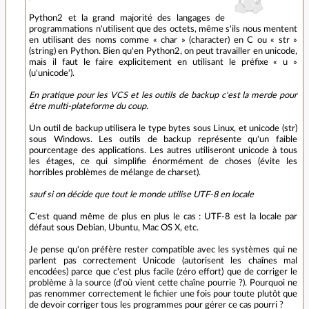
Python2 et la grand majorité des langages de
programmations n'utilisent que des octets, même s'ils nous mentent
en utilisant des noms comme « char » (character) en C ou « str »
(string) en Python. Bien qu'en Python2, on peut travailler en unicode,
mais il faut le faire explicitement en utilisant le préfixe « u »
(u'unicode').
En pratique pour les VCS et les outils de backup c'est la merde pour
être multi-plateforme du coup.
Un outil de backup utilisera le type bytes sous Linux, et unicode (str)
sous Windows. Les outils de backup représente qu'un faible
pourcentage des applications. Les autres utiliseront unicode à tous
les étages, ce qui simplifie énormément de choses (évite les
horribles problèmes de mélange de charset).
sauf si on décide que tout le monde utilise UTF-8 en locale
C'est quand même de plus en plus le cas : UTF-8 est la locale par
défaut sous Debian, Ubuntu, Mac OS X, etc.
Je pense qu'on préfère rester compatible avec les systèmes qui ne
parlent pas correctement Unicode (autorisent les chaînes mal
encodées) parce que c'est plus facile (zéro effort) que de corriger le
problème à la source (d'où vient cette chaîne pourrie ?). Pourquoi ne
pas renommer correctement le fichier une fois pour toute plutôt que
de devoir corriger tous les programmes pour gérer ce cas pourri ?