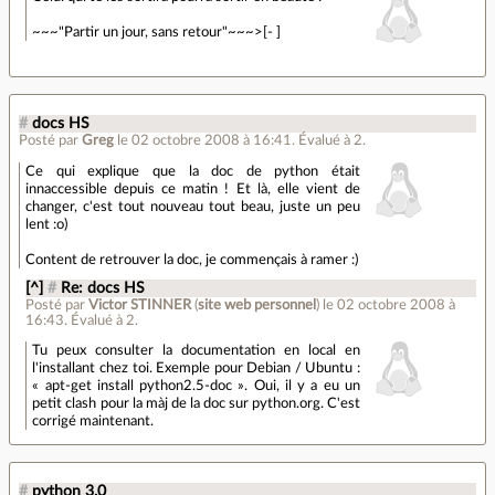
~~~"Partir un jour, sans retour"~~~>[- ]
#
docs HS
Posté par
Greg
le 02 octobre 2008 à 16:41
.
Évalué à
2
.
Ce qui explique que la doc de python était
innaccessible depuis ce matin ! Et là, elle vient de
changer, c'est tout nouveau tout beau, juste un peu
lent :o)
Content de retrouver la doc, je commençais à ramer :)
[^]
#
Re: docs HS
Posté par
Victor STINNER
(
site web personnel
)
le 02 octobre 2008 à
16:43
.
Évalué à
2
.
Tu peux consulter la documentation en local en
l'installant chez toi. Exemple pour Debian / Ubuntu :
« apt-get install python2.5-doc ». Oui, il y a eu un
petit clash pour la màj de la doc sur python.org. C'est
corrigé maintenant.
#
python 3.0