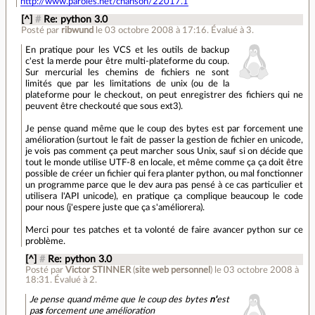
http://www.paroles.net/chanson/22017.1
[^]
#
Re: python 3.0
Posté par
ribwund
le 03 octobre 2008 à 17:16
.
Évalué à
3
.
En pratique pour les VCS et les outils de backup
c'est la merde pour être multi-plateforme du coup.
Sur mercurial les chemins de fichiers ne sont
limités que par les limitations de unix (ou de la
plateforme pour le checkout, on peut enregistrer des fichiers qui ne
peuvent être checkouté que sous ext3).
Je pense quand même que le coup des bytes est par forcement une
amélioration (surtout le fait de passer la gestion de fichier en unicode,
je vois pas comment ça peut marcher sous Unix, sauf si on décide que
tout le monde utilise UTF-8 en locale, et même comme ça ça doit être
possible de créer un fichier qui fera planter python, ou mal fonctionner
un programme parce que le dev aura pas pensé à ce cas particulier et
utilisera l'API unicode), en pratique ça complique beaucoup le code
pour nous (j'espere juste que ça s'améliorera).
Merci pour tes patches et ta volonté de faire avancer python sur ce
problème.
[^]
#
Re: python 3.0
Posté par
Victor STINNER
(
site web personnel
)
le 03 octobre 2008 à
18:31
.
Évalué à
2
.
Je pense quand même que le coup des bytes
n'
est
pa
s
forcement une amélioration