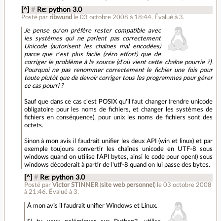
[^]
#
Re: python 3.0
Posté par
ribwund
le 03 octobre 2008 à 18:44
.
Évalué à
3
.
Je pense qu'on préfère rester compatible avec
les systèmes qui ne parlent pas correctement
Unicode (autorisent les chaînes mal encodées)
parce que c'est plus facile (zéro effort) que de
corriger le problème à la source (d'où vient cette chaîne pourrie ?).
Pourquoi ne pas renommer correctement le fichier une fois pour
toute plutôt que de devoir corriger tous les programmes pour gérer
ce cas pourri ?
Sauf que dans ce cas c'est POSIX qu'il faut changer (rendre unicode
obligatoire pour les noms de fichiers, et changer les systèmes de
fichiers en conséquence), pour unix les noms de fichiers sont des
octets.
Sinon à mon avis il faudrait unifier les deux API (win et linux) et par
exemple toujours convertir les chaînes unicode en UTF-8 sous
windows quand on utilise l'API bytes, ainsi le code pour open() sous
windows décoderait à partir de l'utf-8 quand on lui passe des bytes.
[^]
#
Re: python 3.0
Posté par
Victor STINNER
(
site web personnel
)
le 03 octobre 2008
à 21:46
.
Évalué à
3
.
À mon avis il faudrait unifier Windows et Linux.