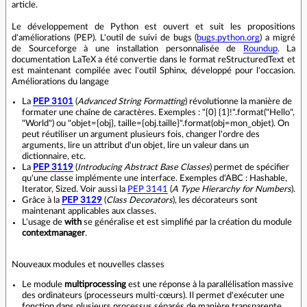
article.
Le développement de Python est ouvert et suit les propositions
d'améliorations (PEP). L'outil de suivi de bugs (
bugs.python.org
) a migré
de Sourceforge à une installation personnalisée de
Roundup
. La
documentation LaTeX a été convertie dans le format reStructuredText et
est maintenant compilée avec l'outil Sphinx, développé pour l'occasion.
Améliorations du langage
La
PEP 3101
(
Advanced String Formatting
) révolutionne la manière de
formater une chaîne de caractères. Exemples : "{0} {1}!".format("Hello",
"World") ou "objet={obj}, taille={obj.taille}".format(obj=mon_objet). On
peut réutiliser un argument plusieurs fois, changer l'ordre des
arguments, lire un attribut d'un objet, lire un valeur dans un
dictionnaire, etc.
La
PEP 3119
(
Introducing Abstract Base Classes
) permet de spécifier
qu'une classe implémente une interface. Exemples d'ABC : Hashable,
Iterator, Sized. Voir aussi la
PEP 3141
(
A Type Hierarchy for Numbers
).
Grâce à la
PEP 3129
(
Class Decorators
), les décorateurs sont
maintenant applicables aux classes.
L'usage de
with
se généralise et est simplifié par la création du module
contextmanager
.
Nouveaux modules et nouvelles classes
Le module
multiprocessing
est une réponse à la parallélisation massive
des ordinateurs (processeurs multi-cœurs). Il permet d'exécuter une
fonction dans plusieurs processus séparés de manière transparente.