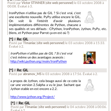
Posté par
Victor STINNER
(
site web personnel
)
le 03 octobre 2008 à
00:08
.
Évalué à
3
.
IronPython n'utilise pas de GIL ? Si c'est vrai, c'est
une excellente nouvelle. PyPy utilise encore le GIL.
On voit là l'intérêt d'avoir plusieurs
implémentations différentes de Python, chacune a
ses qualités et ses défauts : CPython, IronPython, Jython, PyPy, etc.
(tiens, et Python pour Parrot ça en est où ?)
[^]
#
Re: GIL
Posté par
TImaniac
(
site web personnel
)
le 03 octobre 2008 à 15:33
.
Évalué à
2
.
IronPython n'utilise pas de GIL ? Si c'est vrai
c'est même un des avantages avancés :
http://wiki.python.org/moin/IronPython
[^]
#
Re: GIL
Posté par
abramov_MS
le 03 octobre 2008 à 17:56
.
Évalué à
2
.
a propos de Jython, cela bouge aussi de ce cote la
car une version 2.5alpha a vu le jour. Sachant que
Jython stable en est encore a 2.2.
http://www.jython.org/Project/
[^]
#
Re: GIL
Posté par
TImaniac
(
site web personnel
)
le 04 octobre 2008 à 00:06
.
Évalué à
2
.