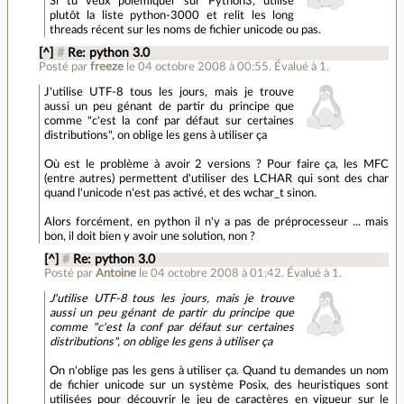
Si tu veux polémiquer sur Python3, utilise
plutôt la liste python-3000 et relit les long
threads récent sur les noms de fichier unicode ou pas.
[^]
#
Re: python 3.0
Posté par
freeze
le 04 octobre 2008 à 00:55
.
Évalué à
1
.
J'utilise UTF-8 tous les jours, mais je trouve
aussi un peu génant de partir du principe que
comme "c'est la conf par défaut sur certaines
distributions", on oblige les gens à utiliser ça
Où est le problème à avoir 2 versions ? Pour faire ça, les MFC
(entre autres) permettent d'utiliser des LCHAR qui sont des char
quand l'unicode n'est pas activé, et des wchar_t sinon.
Alors forcément, en python il n'y a pas de préprocesseur ... mais
bon, il doit bien y avoir une solution, non ?
[^]
#
Re: python 3.0
Posté par
Antoine
le 04 octobre 2008 à 01:42
.
Évalué à
1
.
J'utilise UTF-8 tous les jours, mais je trouve
aussi un peu génant de partir du principe que
comme "c'est la conf par défaut sur certaines
distributions", on oblige les gens à utiliser ça
On n'oblige pas les gens à utiliser ça. Quand tu demandes un nom
de fichier unicode sur un système Posix, des heuristiques sont
utilisées pour découvrir le jeu de caractères en vigueur sur le