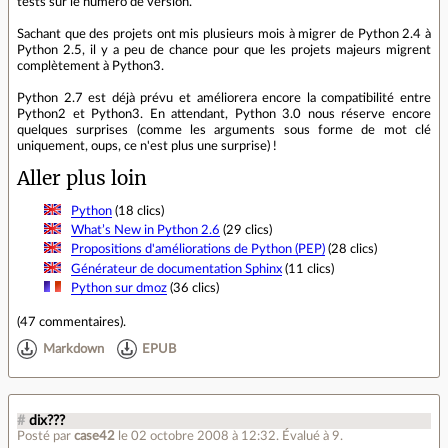
tests sur le numéro de version.
Sachant que des projets ont mis plusieurs mois à migrer de Python 2.4 à
Python 2.5, il y a peu de chance pour que les projets majeurs migrent
complètement à Python3.
Python 2.7 est déjà prévu et améliorera encore la compatibilité entre
Python2 et Python3. En attendant, Python 3.0 nous réserve encore
quelques surprises (comme les arguments sous forme de mot clé
uniquement, oups, ce n'est plus une surprise) !
Aller plus loin
Python
(18 clics)
What’s New in Python 2.6
(29 clics)
Propositions d'améliorations de Python (PEP)
(28 clics)
Générateur de documentation Sphinx
(11 clics)
Python sur dmoz
(36 clics)
(
47 commentaires
).
Markdown
EPUB
#
dix???
Posté par
case42
le 02 octobre 2008 à 12:32
.
Évalué à
9
.