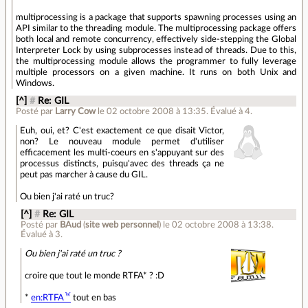
multiprocessing is a package that supports spawning processes using an
API similar to the threading module. The multiprocessing package offers
both local and remote concurrency, effectively side-stepping the Global
Interpreter Lock by using subprocesses instead of threads. Due to this,
the multiprocessing module allows the programmer to fully leverage
multiple processors on a given machine. It runs on both Unix and
Windows.
[^]
#
Re: GIL
Posté par
Larry Cow
le 02 octobre 2008 à 13:35
.
Évalué à
4
.
Euh, oui, et? C'est exactement ce que disait Victor,
non? Le nouveau module permet d'utiliser
efficacement les multi-coeurs en s'appuyant sur des
processus distincts, puisqu'avec des threads ça ne
peut pas marcher à cause du GIL.
Ou bien j'ai raté un truc?
[^]
#
Re: GIL
Posté par
BAud
(
site web personnel
)
le 02 octobre 2008 à 13:38
.
Évalué à
3
.
Ou bien j'ai raté un truc ?
croire que tout le monde RTFA* ? :D
*
en:RTFA
tout en bas