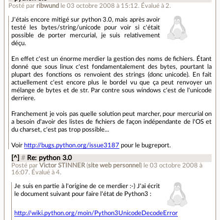
Posté par
ribwund
le 03 octobre 2008 à 15:12
.
Évalué à
2
.
J'étais encore mitigé sur python 3.0, mais après avoir
testé les bytes/string/unicode pour voir si c'était
possible de porter mercurial, je suis relativement
déçu.
En effet c'est un énorme merdier la gestion des noms de fichiers. Étant
donné que sous linux c'est fondamentalement des bytes, pourtant la
plupart des fonctions os renvoient des strings (donc unicode). En fait
actuellement c'est encore plus le bordel vu que ça peut renvoyer un
mélange de bytes et de str. Par contre sous windows c'est de l'unicode
derriere.
Franchement je vois pas quelle solution peut marcher, pour mercurial on
a besoin d'avoir des listes de fichiers de façon indépendante de l'OS et
du charset, c'est pas trop possible...
Voir
http://bugs.python.org/issue3187
pour le bugreport.
[^]
#
Re: python 3.0
Posté par
Victor STINNER
(
site web personnel
)
le 03 octobre 2008 à
16:07
.
Évalué à
4
.
Je suis en partie à l'origine de ce merdier :-) J'ai écrit
le document suivant pour faire l'état de Python3 :
http://wiki.python.org/moin/Python3UnicodeDecodeError