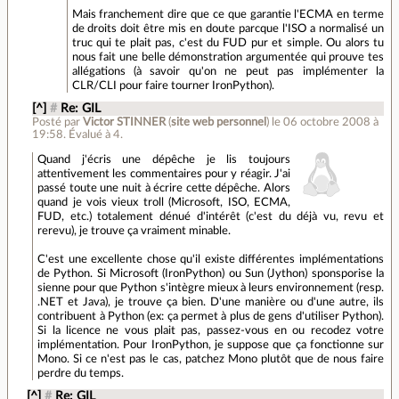
Mais franchement dire que ce que garantie l'ECMA en terme
de droits doit être mis en doute parcque l'ISO a normalisé un
truc qui te plait pas, c'est du FUD pur et simple. Ou alors tu
nous fait une belle démonstration argumentée qui prouve tes
allégations (à savoir qu'on ne peut pas implémenter la
CLR/CLI pour faire tourner IronPython).
[^]
#
Re: GIL
Posté par
Victor STINNER
(
site web personnel
)
le 06 octobre 2008 à
19:58
.
Évalué à
4
.
Quand j'écris une dépêche je lis toujours
attentivement les commentaires pour y réagir. J'ai
passé toute une nuit à écrire cette dépêche. Alors
quand je vois vieux troll (Microsoft, ISO, ECMA,
FUD, etc.) totalement dénué d'intérêt (c'est du déjà vu, revu et
rerevu), je trouve ça vraiment minable.
C'est une excellente chose qu'il existe différentes implémentations
de Python. Si Microsoft (IronPython) ou Sun (Jython) sponsporise la
sienne pour que Python s'intègre mieux à leurs environnement (resp.
.NET et Java), je trouve ça bien. D'une manière ou d'une autre, ils
contribuent à Python (ex: ça permet à plus de gens d'utiliser Python).
Si la licence ne vous plait pas, passez-vous en ou recodez votre
implémentation. Pour IronPython, je suppose que ça fonctionne sur
Mono. Si ce n'est pas le cas, patchez Mono plutôt que de nous faire
perdre du temps.
[^]
#
Re: GIL