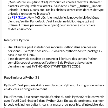
(
Bytes literals in Python 3000
) introduit les chaînes d'octets littérales :
b'octets' est équivalent à 'octets'. Sauf avec « from __future__ import
unicode_literals », dans quel cas les chaînes seront considérées de type
unicode : 'unicode' vs b'octets').
La
PEP 3116
(
New I/O
) décrit le module
io
, la nouvelle bibliothèque
d'entrée/sortie. Par défaut, c'est l'ancienne bibliothèque qui est
utilisée. Utilisez par exemple io.open() pour accéder à vos fichiers
textes en unicode.
Interprète Python
Un utilisateur peut installer des modules Python dans son dossier
personnel. Exemple : dossier « ~/.local/lib/python2.6/site-packages »
dans le cas de Linux.
Il est désormais possible de contrôler l'écriture des scripts Python
compilés (.pyc et .pyo) avec l'option -B de Python et la variable
d'environnement PYTHONDONTWRITEBYTECODE.
Faut-il migrer à Python3 ?
Python2 n'est pas près d'être remplacé par Python3. La migration se fera
en douceur et progressivement.
Pour l'instant, il est recommandé d'écrire du code Python2 et le convertir
avec l'outil 2to3 (intégré dans Python 2.6). En cas de problème, corriger
le code original en évitant, dans la mesure du possible, d'introduire des