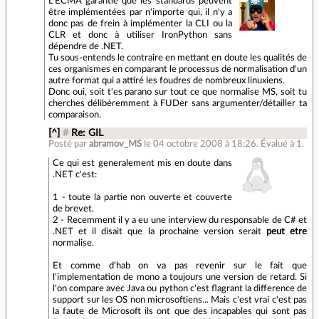
L'ECMA garantie que les standards peuvent
être implémentées par n'importe qui, il n'y a
donc pas de frein à implémenter la CLI ou la
CLR et donc à utiliser IronPython sans
dépendre de .NET.
Tu sous-entends le contraire en mettant en doute les qualités de
ces organismes en comparant le processus de normalisation d'un
autre format qui a attiré les foudres de nombreux linuxiens.
Donc oui, soit t'es parano sur tout ce que normalise MS, soit tu
cherches délibéremment à FUDer sans argumenter/détailler ta
comparaison.
[^]
#
Re: GIL
Posté par
abramov_MS
le 04 octobre 2008 à 18:26
.
Évalué à
1
.
Ce qui est generalement mis en doute dans
.NET c'est:
1 - toute la partie non ouverte et couverte
de brevet.
2 - Recemment il y a eu une interview du responsable de C# et
.NET et il disait que la prochaine version serait
peut etre
normalise.
Et comme d'hab on va pas revenir sur le fait que
l'implementation de mono a toujours une version de retard. Si
l'on compare avec Java ou python c'est flagrant la difference de
support sur les OS non microsoftiens... Mais c'est vrai c'est pas
la faute de Microsoft ils ont que des incapables qui sont pas