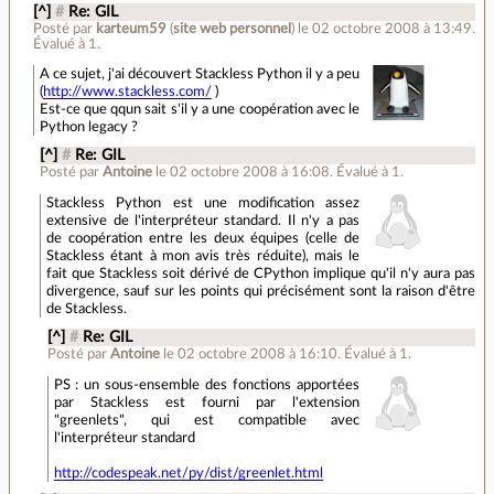
[^]
#
Re: GIL
Posté par
karteum59
(
site web personnel
)
le 02 octobre 2008 à 13:49
.
Évalué à
1
.
A ce sujet, j'ai découvert Stackless Python il y a peu
(
http://www.stackless.com/
)
Est-ce que qqun sait s'il y a une coopération avec le
Python legacy ?
[^]
#
Re: GIL
Posté par
Antoine
le 02 octobre 2008 à 16:08
.
Évalué à
1
.
Stackless Python est une modification assez
extensive de l'interpréteur standard. Il n'y a pas
de coopération entre les deux équipes (celle de
Stackless étant à mon avis très réduite), mais le
fait que Stackless soit dérivé de CPython implique qu'il n'y aura pas
divergence, sauf sur les points qui précisément sont la raison d'être
de Stackless.
[^]
#
Re: GIL
Posté par
Antoine
le 02 octobre 2008 à 16:10
.
Évalué à
1
.
PS : un sous-ensemble des fonctions apportées
par Stackless est fourni par l'extension
"greenlets", qui est compatible avec
l'interpréteur standard
http://codespeak.net/py/dist/greenlet.html