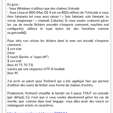
En gros :
- Sous Windows n'utilisez que des chaînes Unicode
- Sous Linux et BSD (Mac OS X est un BSD) utilisez de l'Unicode si vous
êtes fainéants (et vous avez raison ! « Sois fainéant, sois fainéant, tu
vivras longtemps ! » chantait Coluche). Si vous voulez vraiment gérer
les cas de merde (fichiers encodés n'importe comment, machine mal
configurée), utilisez le type bytes (et des fonctions comme
os.getcwdb()).
Pour info, svn refuse les fichiers dont le nom est encodé n'importe
comment :
$ svn stat
(rien)
$ touch $(echo -e "oups\xff")
$ svn stat
(hex: 6f 75 70 73)
suivies par une séquence UTF-8 invalide
(hex: ff)
J'ai écrit un patch pour Python3 qui a été appliqué hier qui permet
d'utiliser des noms de fichier sous forme de chaînes d'octets.
Finalement, Python3 simplifie le bordel car il passe TOUT en unicode
(par défaut). Ce n'est que si vous voulez absolument gérer les cas de
merde, que -comme dans tout langage- vous allez avoir des soucis en
mélangeant octets et caractères.