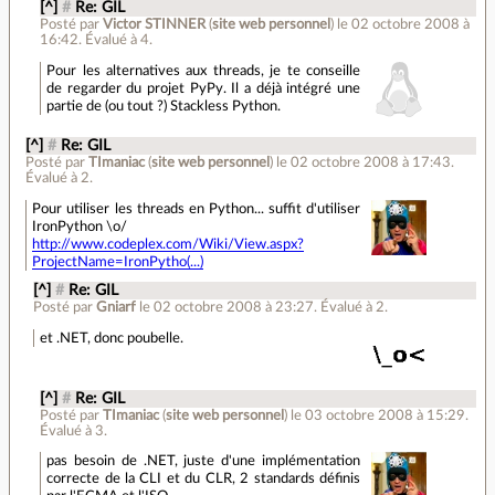
[^]
#
Re: GIL
Posté par
Victor STINNER
(
site web personnel
)
le 02 octobre 2008 à
16:42
.
Évalué à
4
.
Pour les alternatives aux threads, je te conseille
de regarder du projet PyPy. Il a déjà intégré une
partie de (ou tout ?) Stackless Python.
[^]
#
Re: GIL
Posté par
TImaniac
(
site web personnel
)
le 02 octobre 2008 à 17:43
.
Évalué à
2
.
Pour utiliser les threads en Python... suffit d'utiliser
IronPython \o/
http://www.codeplex.com/Wiki/View.aspx?
ProjectName=IronPytho(...)
[^]
#
Re: GIL
Posté par
Gniarf
le 02 octobre 2008 à 23:27
.
Évalué à
2
.
et .NET, donc poubelle.
[^]
#
Re: GIL
Posté par
TImaniac
(
site web personnel
)
le 03 octobre 2008 à 15:29
.
Évalué à
3
.
pas besoin de .NET, juste d'une implémentation
correcte de la CLI et du CLR, 2 standards définis