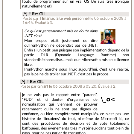
foutu de programmer sur un vrai OS (Je suis tres ironique
naturellement et).
[^]
#
Re: GIL
Posté par
TImaniac
(
site web personnel
)
le 05 octobre 2008 à
16:46
.
Évalué à
3
.
Ce qui est generalement mis en doute dans
.NET c'est
Mon propos était justement de dire
qu'IronPython ne dépendait pas de .NET.
Enfin si un petit peu puisque son implémentation dépend de la
partie DLR (Dynamic Language Runtime) non
standardisé/normalisé... mais que Microsoft a mis sous licence
libre.
IronPython marche sous linux aujourd'hui, c'est une réalité,
pas la peine de troller sur .NET, c'est pas le propos.
[^]
#
Re: GIL
Posté par
Gniarf
le 06 octobre 2008 à 03:20
.
Évalué à
2
.
je ne vois pas le rapport entre "parano",
"FUD" et ici douter d'organismes de
normalisation qui viennent de prouver
récemment qu'ils ne sont pas dignes de
confiance, ou bien complètement manipulés. ce n'est pas une
histoire de "linuxiens" du tout, ni même de Microsoft ici, ce
sont des procédures de décision et de vote totalement
baffouées, des évènements très mystérieux dans tout plein de
pays, pour ne pas parler de corruption.