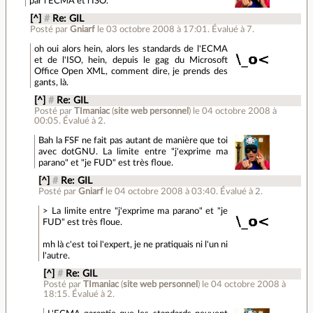
par l'ECMA et l'ISO.
[^]
#
Re: GIL
Posté par
Gniarf
le 03 octobre 2008 à 17:01
.
Évalué à
7
.
oh oui alors hein, alors les standards de l'ECMA
et de l'ISO, hein, depuis le gag du Microsoft
Office Open XML, comment dire, je prends des
gants, là.
[^]
#
Re: GIL
Posté par
TImaniac
(
site web personnel
)
le 04 octobre 2008 à
00:05
.
Évalué à
2
.
Bah la FSF ne fait pas autant de manière que toi
avec dotGNU. La limite entre "j'exprime ma
parano" et "je FUD" est très floue.
[^]
#
Re: GIL
Posté par
Gniarf
le 04 octobre 2008 à 03:40
.
Évalué à
2
.
> La limite entre "j'exprime ma parano" et "je
FUD" est très floue.
mh là c'est toi l'expert, je ne pratiquais ni l'un ni
l'autre.
[^]
#
Re: GIL
Posté par
TImaniac
(
site web personnel
)
le 04 octobre 2008 à
18:15
.
Évalué à
2
.