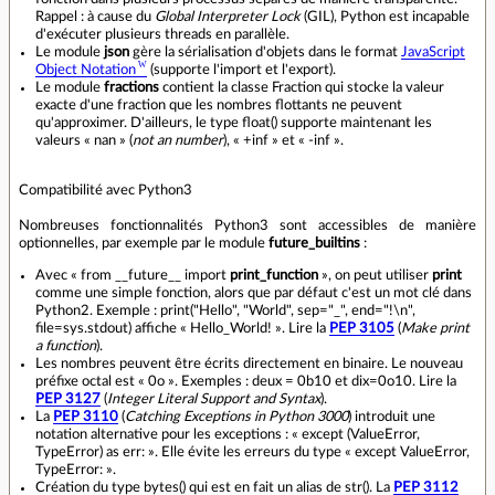
Rappel : à cause du
Global Interpreter Lock
(GIL), Python est incapable
d'exécuter plusieurs threads en parallèle.
Le module
json
gère la sérialisation d'objets dans le format
JavaScript
Object Notation
(supporte l'import et l'export).
Le module
fractions
contient la classe Fraction qui stocke la valeur
exacte d'une fraction que les nombres flottants ne peuvent
qu'approximer. D'ailleurs, le type float() supporte maintenant les
valeurs « nan » (
not an number
), « +inf » et « -inf ».
Compatibilité avec Python3
Nombreuses fonctionnalités Python3 sont accessibles de manière
optionnelles, par exemple par le module
future_builtins
:
Avec « from __future__ import
print_function
», on peut utiliser
print
comme une simple fonction, alors que par défaut c'est un mot clé dans
Python2. Exemple : print("Hello", "World", sep="_", end="!\n",
file=sys.stdout) affiche « Hello_World! ». Lire la
PEP 3105
(
Make print
a function
).
Les nombres peuvent être écrits directement en binaire. Le nouveau
préfixe octal est « 0o ». Exemples : deux = 0b10 et dix=0o10. Lire la
PEP 3127
(
Integer Literal Support and Syntax
).
La
PEP 3110
(
Catching Exceptions in Python 3000
) introduit une
notation alternative pour les exceptions : « except (ValueError,
TypeError) as err: ». Elle évite les erreurs du type « except ValueError,
TypeError: ».
Création du type bytes() qui est en fait un alias de str(). La
PEP 3112