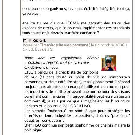
donc bon ces organismes, niveau crédibilité, intégrité, tout ça,
ça va plus.
ensuite tu me dis que l'ECMA me garantit des trucs, des
espèces de droits, que je pourrais implémenter ces standards
sans soucis et je devrais leur faire confiance ?
[^]
#
Re: GIL
Posté par
TImaniac
(
site web personnel
)
le 06 octobre 2008 à
17:53
.
Évalué à
3
.
donc bon ces organismes, niveau
crédibilité, intégrité, tout ça, ça va plus.
Ok dérivons un peu.
L'ISO a perdu de la crédibilité de ton point
de vue (et sans doute du point de vue de nombreuses
personnes, surtout côté libristes), mais globalement il répond
toujours aux attentes de ceux qui l'utilisent : un moyen pour
les industriels de mettre en avant une norme pour des raisons
purement commerciales (l'interopérabilité peut être un besoin
commercial), je sais pas ce que s'imaginaient les bisounours
libristes et le pourquoi de l'ODF à l'ISO.
Les votants "nationaux" ne sont là que pour protéger les
intérêts de leurs industries respectives, d'où les "pressions"
et autres "corruptions".
Bref l'ISO continue son petit bonhomme de chemin malgré la
polémique.