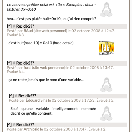
Le nouveau préfixe octal est « 0o ». Exemples : deux =
0b10 et dix=0o10
heu... c'est pas plutôt huit=0o10 , ou j'ai rien compris?
[^]
#
Re: dix???
Posté par
BAud
(
site web personnel
)
le 02 octobre 2008 à 12:47
.
Évalué à
3
.
c'est huit(base 10) = 0o10 (base octale)
[^]
#
Re: dix???
Posté par
furai
(
site web personnel
)
le 02 octobre 2008 à 13:47
.
Évalué à
4
.
ça ne reste jamais que le nom d'une variable...
[^]
#
Re: dix???
Posté par
Édouard Siha
le 02 octobre 2008 à 17:53
.
Évalué à
5
.
Sauf qu'une variable intelligemment nommée
décrit ce qu'elle contient.
[^]
#
Re: dix???
Posté par
Archibald
le 02 octobre 2008 à 19:47
.
Évalué à
2
.