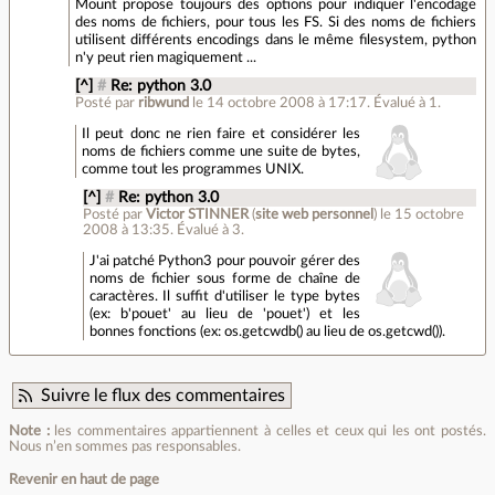
Mount propose toujours des options pour indiquer l'encodage
des noms de fichiers, pour tous les FS. Si des noms de fichiers
utilisent différents encodings dans le même filesystem, python
n'y peut rien magiquement ...
[^]
#
Re: python 3.0
Posté par
ribwund
le 14 octobre 2008 à 17:17
.
Évalué à
1
.
Il peut donc ne rien faire et considérer les
noms de fichiers comme une suite de bytes,
comme tout les programmes UNIX.
[^]
#
Re: python 3.0
Posté par
Victor STINNER
(
site web personnel
)
le 15 octobre
2008 à 13:35
.
Évalué à
3
.
J'ai patché Python3 pour pouvoir gérer des
noms de fichier sous forme de chaîne de
caractères. Il suffit d'utiliser le type bytes
(ex: b'pouet' au lieu de 'pouet') et les
bonnes fonctions (ex: os.getcwdb() au lieu de os.getcwd()).
Suivre le flux des commentaires
Note :
les commentaires appartiennent à celles et ceux qui les ont postés.
Nous n’en sommes pas responsables.
Revenir en haut de page