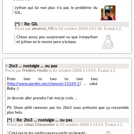
Jython qui lui non plus n'a pas le problème du
GIL.
[^]
#
Re: GIL
Posté par
abramov_MS
le 04 octobre 2008 à 01:30
.
Évalué à
2
.
Chose assez peu surprenant vu que ironpython
et jython on le meme pere a la base.
#
2to3 … nostalgie … ou pas
Posté par
Frédéric Heulin
le 02 octobre 2008 à 13:45
.
Évalué à
3
.
From two to two to two two
[
http://www.paroles.net/chanson/15269.1
] ... salut
Boby :)
Je devrais aller prendre l'air moi je crois …
PS: Sinon pitié ramenez pas les 2be3 sous prétexte que ça ressemble
plus hein.
[^]
#
Re: 2to3 … nostalgie … ou pas
Posté par
Johan Charpentier
le 03 octobre 2008 à 13:53
.
Évalué à
1
.
Celui qui te les sortira pourra sortir en beauté :