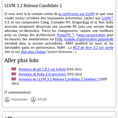
LLVM 3.2 Release Candidate 2
Si vous avez lu le compte-rendu de
la conférence sur LLVM
et que vous
voulez testez certaines des nouveautés présentées, sachez que
LLVM
3.2 et ses composants Clang, Compiler-RT, DragonEgg et la Test Suite
associée, proposent désormais une seconde RC pour une version finale
attendue mi-décembre. Parmi les changements, notons une meilleure
prise en charge des architectures
PowerPC
, l'
auto-vectorisation
pour
les boucles, des améliorations sur
Polly
,
module d'optimisation polyédrale
introduit dans la version précédente, ARM amélioré lui aussi et les
inévitables gains en performance. NdM :
La
RC3 de llvm 3.2 est sortie
hier et est
déjà dans Debian
! (merci Sylvestre ;-)
Aller plus loin
Annonce de git 1.8.1 sur la lkml
(246 clics)
Annonce de Ruby 2.0-preview2
(202 clics)
Annonce de LLVM 3.2 Release Candidate 2 (oneliner !)
(309
clics)
(
7 commentaires
).
Markdown
EPUB