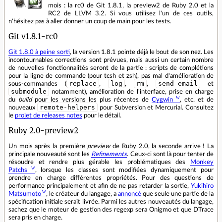
mois : la rc0 de Git 1.8.1, la preview2 de Ruby 2.0 et la
RC2 de LLVM 3.2. Si vous utilisez l'un de ces outils,
n'hésitez pas à aller donner un coup de main pour les tests.
Git v1.8.1-rc0
Git 1.8.0 à peine sorti
, la version 1.8.1 pointe déjà le bout de son nez. Les
incontournables corrections sont prévues, mais aussi un certain nombre
de nouvelles fonctionnalités seront de la partie : scripts de complétions
pour la ligne de commande (pour tcsh et zsh), pas mal d'amélioration de
replace
log
rm
send-email
sous-commandes (
,
,
,
et
submodule
notamment), amélioration de l'interface, prise en charge
du
build
pour les versions les plus récentes de
Cygwin
, etc. et de
remote-helpers
nouveaux
pour Subversion et Mercurial. Consultez
le
projet de releases notes
pour le détail.
Ruby 2.0-preview2
Un mois après la première
preview
de Ruby 2.0, la seconde arrive ! La
principale nouveauté sont les
Refinements
. Ceux-ci sont là pour tenter de
résoudre et rendre plus gérable les problématiques des
Monkey
Patchs
, lorsque les classes sont modifiées dynamiquement pour
prendre en charge différentes propriétés. Pour des questions de
performance principalement et afin de ne pas retarder la sortie,
Yukihiro
Matsumoto
, le créateur du langage, a
annoncé
que seule une partie de la
spécification initiale serait livrée. Parmi les autres nouveautés du langage,
sachez que le moteur de gestion des regexp sera Onigmo et que DTrace
sera pris en charge.