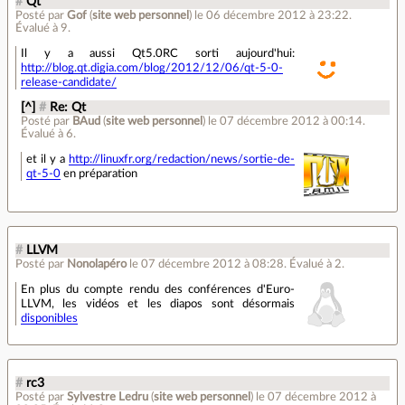
#
Qt
Posté par
Gof
(
site web personnel
)
le 06 décembre 2012 à 23:22
.
Évalué à
9
.
Il y a aussi Qt5.0RC sorti aujourd'hui:
http://blog.qt.digia.com/blog/2012/12/06/qt-5-0-
release-candidate/
[^]
#
Re: Qt
Posté par
BAud
(
site web personnel
)
le 07 décembre 2012 à 00:14
.
Évalué à
6
.
et il y a
http://linuxfr.org/redaction/news/sortie-de-
qt-5-0
en préparation
#
LLVM
Posté par
Nonolapéro
le 07 décembre 2012 à 08:28
.
Évalué à
2
.
En plus du compte rendu des conférences d'Euro-
LLVM, les vidéos et les diapos sont désormais
disponibles
#
rc3
Posté par
Sylvestre Ledru
(
site web personnel
)
le 07 décembre 2012 à