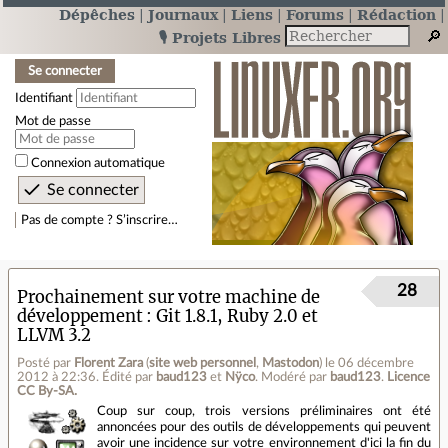
Dépêches
Journaux
Liens
Forums
Rédaction
🎙️ Projets Libres
Se connecter
Identifiant
Mot de passe
Connexion automatique
Pas de compte ? S’inscrire…
28
Prochainement sur votre machine de
développement : Git 1.8.1, Ruby 2.0 et
LLVM 3.2
Posté par
Florent Zara
(
site web personnel
,
Mastodon
)
le 06 décembre
2012 à 22:36
.
Édité par
baud123
et
Nÿco
.
Modéré par
baud123
.
Licence
CC By‑SA.
Coup sur coup, trois versions préliminaires ont été
annoncées pour des outils de développements qui peuvent
avoir une incidence sur votre environnement d'ici la fin du