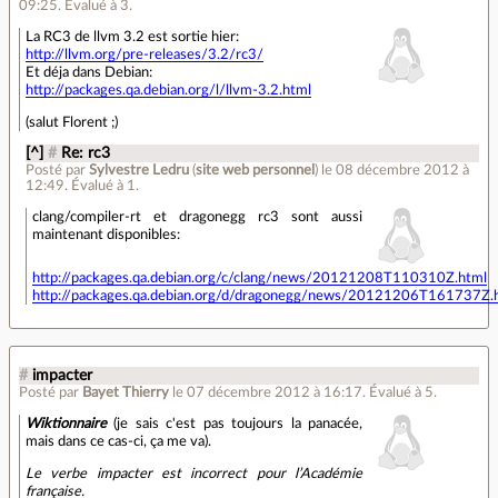
09:25
.
Évalué à
3
.
La RC3 de llvm 3.2 est sortie hier:
http://llvm.org/pre-releases/3.2/rc3/
Et déja dans Debian:
http://packages.qa.debian.org/l/llvm-3.2.html
(salut Florent ;)
[^]
#
Re: rc3
Posté par
Sylvestre Ledru
(
site web personnel
)
le 08 décembre 2012 à
12:49
.
Évalué à
1
.
clang/compiler-rt et dragonegg rc3 sont aussi
maintenant disponibles:
http://packages.qa.debian.org/c/clang/news/20121208T110310Z.html
http://packages.qa.debian.org/d/dragonegg/news/20121206T161737Z.
#
impacter
Posté par
Bayet Thierry
le 07 décembre 2012 à 16:17
.
Évalué à
5
.
Wiktionnaire
(je sais c'est pas toujours la panacée,
mais dans ce cas-ci, ça me va).
Le verbe impacter est incorrect pour l’Académie
française.