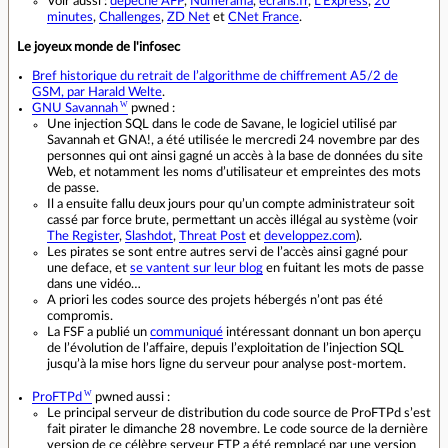
Voir aussi :
dépêche AFP
,
Numerama
,
ecrans.fr
,
L’Express
,
20
minutes
,
Challenges
,
ZD Net
et
CNet France
.
Le joyeux monde de l'infosec
Bref historique du retrait de l’algorithme de chiffrement A5/2 de
GSM, par Harald Welte
.
GNU Savannah
pwned :
Une injection SQL dans le code de Savane, le logiciel utilisé par
Savannah et GNA!, a été utilisée le mercredi 24 novembre par des
personnes qui ont ainsi gagné un accès à la base de données du site
Web, et notamment les noms d’utilisateur et empreintes des mots
de passe.
Il a ensuite fallu deux jours pour qu’un compte administrateur soit
cassé par force brute, permettant un accès illégal au système (voir
The Register
,
Slashdot
,
Threat Post
et
developpez.com
).
Les pirates se sont entre autres servi de l’accès ainsi gagné pour
une deface, et
se vantent sur leur blog
en fuitant les mots de passe
dans une vidéo…
A priori les codes source des projets hébergés n’ont pas été
compromis.
La FSF a publié un
communiqué
intéressant donnant un bon aperçu
de l’évolution de l’affaire, depuis l’exploitation de l’injection SQL
jusqu’à la mise hors ligne du serveur pour analyse post-mortem.
ProFTPd
pwned aussi :
Le principal serveur de distribution du code source de ProFTPd s’est
fait pirater le dimanche 28 novembre. Le code source de la dernière
version de ce célèbre serveur FTP a été remplacé par une version