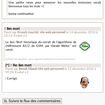
Une petite news pour annoncer les nouvelles émissions serait
bienvenue tous les mois =)
bonne continuation
#
lien mort
Posté par
Krunch
(
courriel
,
site web personnel
)
le 14 décembre 2010 à
22:11
.
Évalué à
2
.
Le lien "Bref historique du retrait de l’algorithme de
chiffrement A5/2 de GSM, par Harald Welte." est
cassé.
pertinent adj. Approprié : qui se rapporte exactement à ce dont il est question.
[^]
#
Re: lien mort
Posté par
Benoît Sibaud
(
site web personnel
)
le 15 décembre 2010 à
09:28
.
Évalué à
2
.
Corrigé.
Suivre le flux des commentaires