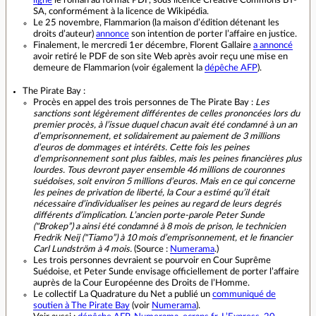
SA, conformément à la licence de Wikipédia.
Le 25 novembre, Flammarion (la maison d’édition détenant les
droits d’auteur)
annonce
son intention de porter l’affaire en justice.
Finalement, le mercredi 1er décembre, Florent Gallaire
a annoncé
avoir retiré le PDF de son site Web après avoir reçu une mise en
demeure de Flammarion (voir également la
dépêche AFP
).
The Pirate Bay :
Procès en appel des trois personnes de The Pirate Bay :
Les
sanctions sont légèrement différentes de celles prononcées lors du
premier procès, à l’issue duquel chacun avait été condamné à un an
d’emprisonnement, et solidairement au paiement de 3 millions
d’euros de dommages et intérêts. Cette fois les peines
d’emprisonnement sont plus faibles, mais les peines financières plus
lourdes. Tous devront payer ensemble 46 millions de couronnes
suédoises, soit environ 5 millions d’euros. Mais en ce qui concerne
les peines de privation de liberté, la Cour a estimé qu’il était
nécessaire d’individualiser les peines au regard de leurs degrés
différents d’implication. L’ancien porte-parole Peter Sunde
("Brokep”) a ainsi été condamné à 8 mois de prison, le technicien
Fredrik Neij ("Tiamo”) à 10 mois d’emprisonnement, et le financier
Carl Lundström à 4 mois.
(Source :
Numerama
.)
Les trois personnes devraient se pourvoir en Cour Suprême
Suédoise, et Peter Sunde envisage officiellement de porter l’affaire
auprès de la Cour Européenne des Droits de l’Homme.
Le collectif La Quadrature du Net a publié un
communiqué de
soutien à The Pirate Bay
(voir
Numerama
).