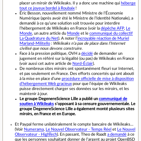
placer un miroir de Wikileaks. Il y a donc une machine qui
héberge
tout ce joyeux bordel à Roubaix
!
Éric Besson, nouvellement nommé Ministre de l’Économie
Numérique (après avoir été le Ministre de l’Identité Nationale), a
demandé à ce qu’une solution soit trouvée pour interdire
l’hébergement de Wikileaks en France (voir la
dépêche AFP
,
Le
Monde
, un autre article du
Monde
et le
communiqué du collectif
La Quadrature du Net
). A noter l’
incroyable réaction de Muriel
Marland-Militello
:
Wikileaks n’a pas de place dans l’Internet
civilisé que nous devons construire.
Face à la pression politique, OVH a
décidé
de demander un
jugement en référé sur la légalité (ou pas) de Wikileaks en France
(voir aussi cet autre article de
Nord-Éclair
).
De nombreux sites miroirs ont spontanément fleuri sur Internet,
et pas seulement en France. Des efforts concertés qui ont abouti
à la mise en place d’une
procédure officielle de mise à disposition
d’hébergement Web gracieux
pour que l’équipe de Wikileaks
puisse directement charger ses données sur les miroirs, et les
maintenir à jour.
Le groupe DegenereScience Lille a publié un
communiqué de
soutien à Wikileaks
s’opposant à sa censure gouvernementale. Le
groupe DegenereScience Lille a également monté plusieurs sites
miroirs, en France et en Europe.
Et Paypal ferme unilatéralement le compte bancaire de Wikileaks…
(Voir
Numerama
,
Le Nouvel Observateur - Temps Réel
et
Le Nouvel
Observateur - HighTech
). En passant, Theo de Raadt
a demandé
à ce
que les personnes souhaitant donner de l’argent au projet OpenBSD