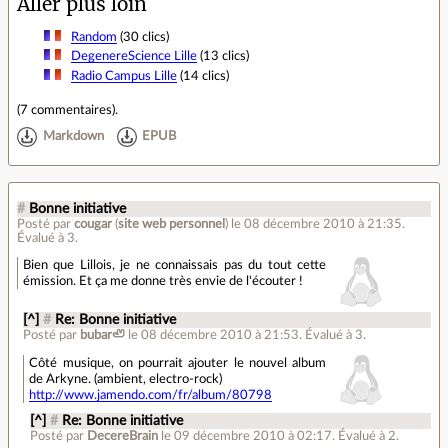
Aller plus loin
Random
(30 clics)
DegenereScience Lille
(13 clics)
Radio Campus Lille
(14 clics)
(
7 commentaires
).
Markdown
EPUB
#
Bonne initiative
Posté par
cougar
(
site web personnel
)
le 08 décembre 2010 à 21:35
.
Évalué à
3
.
Bien que Lillois, je ne connaissais pas du tout cette
émission. Et ça me donne très envie de l'écouter !
[^]
#
Re: Bonne initiative
Posté par
bubar🦥
le 08 décembre 2010 à 21:53
.
Évalué à
3
.
Côté musique, on pourrait ajouter le nouvel album
de Arkyne. (ambient, electro-rock)
http://www.jamendo.com/fr/album/80798
[^]
#
Re: Bonne initiative
Posté par
DecereBrain
le 09 décembre 2010 à 02:17
.
Évalué à
2
.