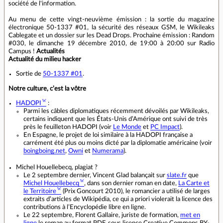
société de l'information.
Au menu de cette vingt-neuvième émission : la sortie du magazine
électronique 50-1337 #01, la sécurité des réseaux GSM, le Wikileaks
Cablegate et un dossier sur les Dead Drops. Prochaine émission : Random
#030, le dimanche 19 décembre 2010, de 19:00 à 20:00 sur Radio
Campus !
Actualités
Actualité du milieu hacker
Sortie de
50-1337 #01
.
Notre culture, c’est la vôtre
HADOPI
:
Parmi les câbles diplomatiques récemment dévoilés par Wikileaks,
certains indiquent que les États-Unis d’Amérique ont suivi de très
près le feuilleton HADOPI (voir
Le Monde
et
PC Impact
).
En Espagne, le projet de loi similaire à la HADOPI française a
carrément été plus ou moins dicté par la diplomatie américaine (voir
boingboing.net
,
Owni
et
Numerama
).
Michel Houellebecq, plagiat ?
Le 2 septembre dernier, Vincent Glad balançait sur
slate.fr
que
Michel Houellebecq
, dans son dernier roman en date,
La Carte et
le Territoire
(Prix Goncourt 2010), le romancier a utilisé de larges
extraits d’articles de Wikipédia, ce qui a priori violerait la licence des
contributions à l’Encyclopédie libre en ligne.
Le 22 septembre, Florent Gallaire, juriste de formation,
met en
ligne
le roman au format PDF, sous licence Creative Commons BY-