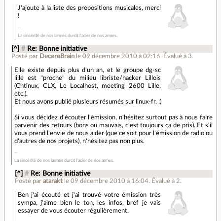
J'ajoute à la liste des propositions musicales, merci
!
La sincérité de nos larmes durcit l'acier de nos armes.
[^]
#
Re: Bonne initiative
Posté par
DecereBrain
le 09 décembre 2010 à 02:16
.
Évalué à
3
.
Elle existe depuis plus d'un an, et le groupe dg-sc
lille est "proche" du milieu libriste/hacker Lillois
(Chtinux, CLX, Le Localhost, meeting 2600 Lille,
etc.).
Et nous avons publié plusieurs résumés sur linux-fr. :)
Si vous décidez d'écouter l'émission, n'hésitez surtout pas à nous faire
parvenir des retours (bons ou mauvais, c'est toujours ça de pris). Et s'il
vous prend l'envie de nous aider (que ce soit pour l'émission de radio ou
d'autres de nos projets), n'hésitez pas non plus.
La sincérité de nos larmes durcit l'acier de nos armes.
[^]
#
Re: Bonne initiative
Posté par
atarakt
le 09 décembre 2010 à 16:04
.
Évalué à
2
.
Ben j'ai écouté et j'ai trouvé votre émission très
sympa, j'aime bien le ton, les infos, bref je vais
essayer de vous écouter régulièrement.