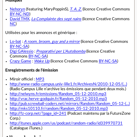
Musiques
Nehoryn
(featuring MaryPoppinS),
T. A. Z.
(licence Creative Commons
BY-NC-ND
)
David TMX
,
La Complainte des sept nains
(licence Creative Commons
NC
)
Utilisées pour les annonces et générique :
Lo-bat
:
A room, broom, guy and a mirror
(licence Creative Commons
BY-NC-SA
)
Digi GAlessio
:
Preparativi per L'Autobomba
(licence Creative
Commons
BY-NC-SA
)
Crazy Game
:
Wake Up
(licence Creative Commons
BY-NC-SA
)
Enregistrements de l’émission
Miroir officiel :
MP3
http://www-radio-campus.univ-lille1.fr/ArchivesN/2010-12-05/(...)
(Radio Campus Lille n’archive les émissions que pendant deux mois.)
http://nelwyns.fr/emissions/Random_05-12-2010.mp3
http://vrac.herve-godquin.fr/Random_05-12-2010.mp3
http://pub.screwball-coders.net/mirrors/Random/Random_05-12-(...)
http://mks10110.fr/random/Random_05-12-2010.mp3
http://fz-corp.net/?page_id=241
(Podcast maintenu par la FutureZone
Corp.)
http://itunes.apple.com/us/podcast/random-radio/id339970731
(Catalogue iTunes.)