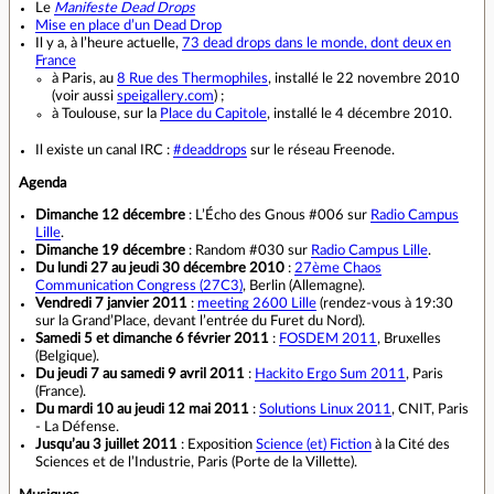
Le
Manifeste Dead Drops
Mise en place d’un Dead Drop
Il y a, à l’heure actuelle,
73 dead drops dans le monde, dont deux en
France
à Paris, au
8 Rue des Thermophiles
, installé le 22 novembre 2010
(voir aussi
speigallery.com
) ;
à Toulouse, sur la
Place du Capitole
, installé le 4 décembre 2010.
Il existe un canal IRC :
#deaddrops
sur le réseau Freenode.
Agenda
Dimanche 12 décembre
: L’Écho des Gnous #006 sur
Radio Campus
Lille
.
Dimanche 19 décembre
: Random #030 sur
Radio Campus Lille
.
Du lundi 27 au jeudi 30 décembre 2010
:
27ème Chaos
Communication Congress (27C3)
, Berlin (Allemagne).
Vendredi 7 janvier 2011
:
meeting 2600 Lille
(rendez-vous à 19:30
sur la Grand’Place, devant l’entrée du Furet du Nord).
Samedi 5 et dimanche 6 février 2011
:
FOSDEM 2011
, Bruxelles
(Belgique).
Du jeudi 7 au samedi 9 avril 2011
:
Hackito Ergo Sum 2011
, Paris
(France).
Du mardi 10 au jeudi 12 mai 2011
:
Solutions Linux 2011
, CNIT, Paris
- La Défense.
Jusqu’au 3 juillet 2011
: Exposition
Science (et) Fiction
à la Cité des
Sciences et de l’Industrie, Paris (Porte de la Villette).