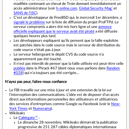
modifiée contenant un cheval de Troie donnant immédiatement un
accès administrateur (voir
h-online.com
,
Global Security Mag’
et
SANS de l'ISC
).
C’est un développeur de FreeBSD qui, le mercredi 1er décembre, a
signalé le problème
sur la liste de diffusion du projet ProFTPd. Le
serveur compromis a alors été mis hors ligne et une
annonce
officielle expliquant que le serveur avait été piraté
a été diffusée
quelques heures plus tard.
Les développeurs expliquent qu’ils pensent que la faille exploitée
est patchée dans le code source mais le serveur de distribution du
code source n’était pas à jour.
Le serveur hébergeant le dépôt CVS du code source n’a
apparemment pas été touché.
Il n’est pas interdit de penser que la faille utilisée est peut-être celle
publiée
dans le Phrack #67 (dont nous vous parlions dans
Random
#028
) qui n’a toujours pas été corrigée…
N’ayez pas peur, faites-nous confiance
Le FBI travaille sur une mise à jour et une extension de la loi sur
l’interception des communications. L’idée est de disposer d’un accès
direct aux informations personnelles des utilisateurs et utilisatrices
des services d’entreprises comme Google ou Facebook (voir le
New-
York Times
et
Numerama
).
Wikileaks
Le
Cablegate
:
Le dimanche 28 novembre, Wikileaks démarrait la publication
progressive de 251 287 câbles diplomatiques internationaux