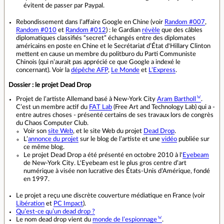
évitent de passer par Paypal.
Rebondissement dans l’affaire Google en Chine (voir
Random #007
,
Random #010
et
Random #012
) : le Gardian
révèle
que des câbles
diplomatiques classifiés “secret” échangés entre des diplomates
américains en poste en Chine et le Secrétariat d’État d'Hillary Clinton
mettent en cause un membre du politburo du Parti Communiste
Chinois (qui n’aurait pas apprécié ce que Google a indexé le
concernant). Voir la
dépêche AFP
,
Le Monde
et
L’Express
.
Dossier : le projet Dead Drop
Projet de l’artiste Allemand basé à New-York City
Aram Bartholl
.
C’est un membre actif du
FAT Lab
(Free Art and Technology Lab) qui a -
entre autres choses - présenté certains de ses travaux lors de congrès
du Chaos Computer Club.
Voir son
site Web
, et le site Web du projet
Dead Drop
.
L’
annonce du projet
sur le blog de l’artiste et une
vidéo
publiée sur
ce même blog.
Le projet Dead Drop a été présenté en octobre 2010 à l'
Eyebeam
de New-York City. L'Eyebeam est le plus gros centre d’art
numérique à visée non lucrative des États-Unis d’Amérique, fondé
en 1997.
Le projet a reçu une discrète couverture médiatique en France (voir
Libération
et
PC Impact
).
Qu’est-ce qu’un dead drop ?
Le nom dead drop vient du
monde de l’espionnage
.