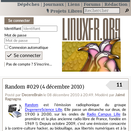
Dépêches
Journaux
Liens
Forums
Rédaction
🎙️ Projets Libres
Se connecter
Identifiant
Mot de passe
Connexion automatique
Pas de compte ? S’inscrire…
11
Random #029 (4 décembre 2010)
Posté par
DecereBrain
le 08 décembre 2010 à 20:49
.
Modéré par
Jaimé
Ragnagna
.
Random
est l'émission radiophonique du groupe
DegenereScience Lille
. Elle passe un dimanche sur deux, de
19:00 à 20:00, sur les ondes de
Radio Campus Lille
(la
première et la plus ancienne radio libre de France, fondée en
1969 !). Depuis octobre 2009, c'est une émission consacrée
à la contre-culture hacker, au bidouillage, aux libertés numériques et à la