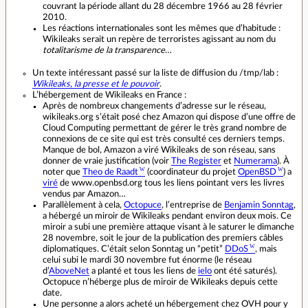
couvrant la période allant du 28 décembre 1966 au 28 février
2010.
Les réactions internationales sont les mêmes que d’habitude :
Wikileaks serait un repère de terroristes agissant au nom du
totalitarisme de la transparence
…
Un texte intéressant passé sur la liste de diffusion du /tmp/lab :
Wikileaks, la presse et le pouvoir
.
L’hébergement de Wikileaks en France :
Après de nombreux changements d’adresse sur le réseau,
wikileaks.org s’était posé chez Amazon qui dispose d’une offre de
Cloud Computing permettant de gérer le très grand nombre de
connexions de ce site qui est très consulté ces derniers temps.
Manque de bol, Amazon a viré Wikileaks de son réseau, sans
donner de vraie justification (voir
The Register
et
Numerama
). À
noter que
Theo de Raadt
(coordinateur du projet
OpenBSD
) a
viré
de www.openbsd.org tous les liens pointant vers les livres
vendus par Amazon…
Parallèlement à cela,
Octopuce
, l’entreprise de
Benjamin Sonntag
,
a hébergé un miroir de Wikileaks pendant environ deux mois. Ce
miroir a subi une première attaque visant à le saturer le dimanche
28 novembre, soit le jour de la publication des premiers câbles
diplomatiques. C’était selon Sonntag un “petit”
DDoS
, mais
celui subi le mardi 30 novembre fut énorme (le réseau
d’
AboveNet
a planté et tous les liens de
ielo
ont été saturés).
Octopuce n’héberge plus de miroir de Wikileaks depuis cette
date.
Une personne a alors acheté un hébergement chez OVH pour y