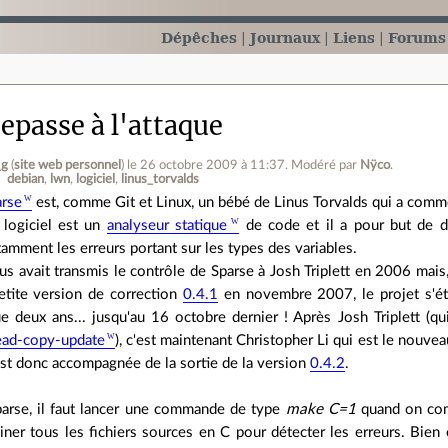
Dépêches
Journaux
Liens
Forums
epasse à l'attaque
_g
(
site web personnel
)
le 26 octobre 2009 à 11:37
.
Modéré par
Nÿco
.
debian
lwn
logiciel
linus_torvalds
arse
est, comme Git et Linux, un bébé de Linus Torvalds qui a comme
 logiciel est un
analyseur statique
de code et il a pour but de d
amment les erreurs portant sur les types des variables.
us avait transmis le contrôle de Sparse à Josh Triplett en 2006 mai
tite version de correction
0.4.1
en novembre 2007, le projet s'ét
e deux ans... jusqu'au 16 octobre dernier ! Après Josh Triplett (qu
ead-copy-update
), c'est maintenant Christopher Li qui est le nouve
est donc accompagnée de la sortie de la version
0.4.2
.
Sparse, il faut lancer une commande de type
make C=1
quand on com
ner tous les fichiers sources en C pour détecter les erreurs. Bien 