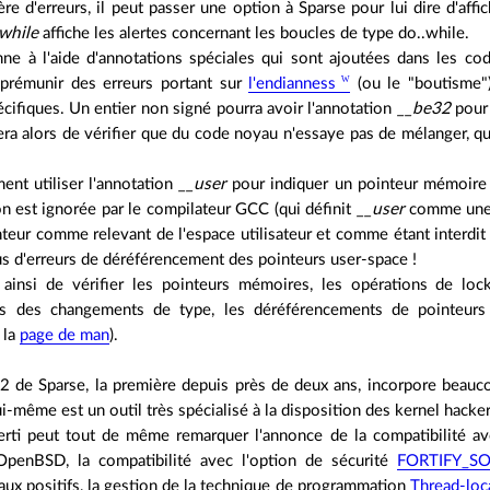
ière d'erreurs, il peut passer une option à Sparse pour lui dire d'affi
while
affiche les alertes concernant les boucles de type do..while.
nne à l'aide d'annotations spéciales qui sont ajoutées dans les c
 prémunir des erreurs portant sur
l'endianness
(ou le "boutisme")
cifiques. Un entier non signé pourra avoir l'annotation
__be32
pour 
ra alors de vérifier que du code noyau n'essaye pas de mélanger, que
ent utiliser l'annotation
__user
pour indiquer un pointeur mémoire de
n est ignorée par le compilateur GCC (qui définit
__user
comme une c
teur comme relevant de l'espace utilisateur et comme étant interdit
us d'erreurs de déréférencement des pointeurs user-space !
ainsi de vérifier les pointeurs mémoires, les opérations de loc
ors des changements de type, les déréférencements de pointeurs
 la
page de man
).
.2 de Sparse, la première depuis près de deux ans, incorpore beauc
lui-même est un outil très spécialisé à la disposition des kernel hacker
rti peut tout de même remarquer l'annonce de la compatibilité avec
'OpenBSD, la compatibilité avec l'option de sécurité
FORTIFY_S
aux positifs, la gestion de la technique de programmation
Thread-loc