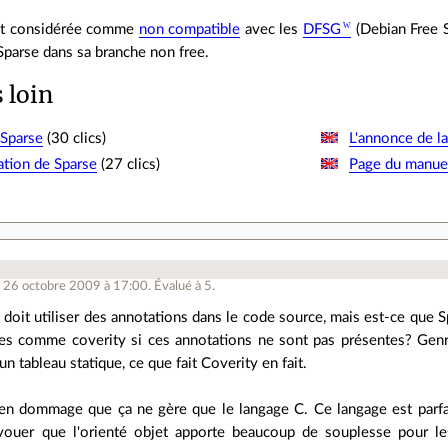
est considérée comme
non compatible
avec les
DFSG
(Debian Free S
Sparse dans sa branche non free.
s loin
 Sparse
(30 clics)
L'annonce de la
tion de Sparse
(27 clics)
Page du manue
.
e 26 octobre 2009 à 17:00
.
Évalué à
5
.
n doit utiliser des annotations dans le code source, mais est-ce que
es comme coverity si ces annotations ne sont pas présentes? Genre
un tableau statique, ce que fait Coverity en fait.
bien dommage que ça ne gère que le langage C. Ce langage est parf
avouer que l'orienté objet apporte beaucoup de souplesse pour l