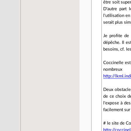
être soit supe
D'autre part 
l'utilisation 
serait plus si
Je profite de
dépêche. Il es
besoins, cf. le
Coccinelle est
nombreu
http://lkml.in
Deux obstacles
de ce choix de
l'expose à des
facilement sur
# le site de C
http://coccinel