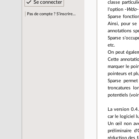
classe particul
l'option
-Wdo-
Pas de compte ? S’inscrire…
Sparse fonctio
Ainsi, pour se
annotations spé
Sparse s'occupe
etc.
On peut égalem
Cette annotatio
marquer le poin
pointeurs et pl
Sparse permet 
troncatures l
potentiels (voir
La version 0.4
car le logiciel 
Un œil non ave
préliminaire d
réduction des f