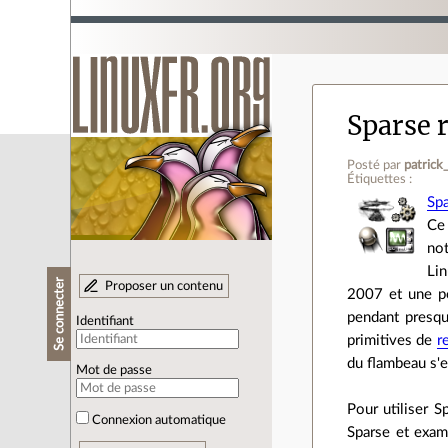
Sparse r
Posté par
patrick
Étiquettes :
Sp
Ce
not
Lin
Se connecter
Proposer un contenu
2007 et une pe
pendant presqu
Identifiant
primitives de
r
du flambeau s'
Mot de passe
Pour utiliser 
Connexion automatique
Sparse et exami