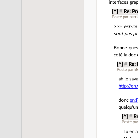
interfaces grap
[^]
#
Re: Pr
Posté par
patr
>>>
est-ce
sont pas p
Bonne quest
coté la doc 
[^]
#
Re: 
Posté par
B
ah je sava
http://en
donc
en:
quelqu'un
[^]
#
Re
Posté pa
Tu en a