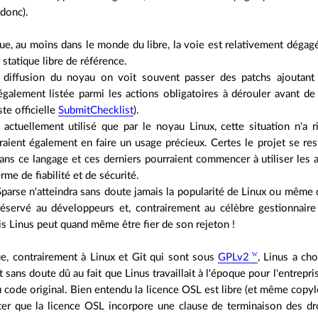
 donc).
e, au moins dans le monde du libre, la voie est relativement dégagé
e statique libre de référence.
e diffusion du noyau on voit souvent passer des patchs ajoutant
t également listée parmi les actions obligatoires à dérouler avant
ste officielle
SubmitChecklist
).
 actuellement utilisé que par le noyau Linux, cette situation n'a r
rraient également en faire un usage précieux. Certes le projet se re
dans ce langage et ces derniers pourraient commencer à utiliser les 
rme de fiabilité et de sécurité.
parse n'atteindra sans doute jamais la popularité de Linux ou même 
 réservé au développeurs et, contrairement au célèbre gestionnaire 
ais Linus peut quand même être fier de son rejeton !
ue, contrairement à Linux et Git qui sont sous
GPLv2
, Linus a cho
t sans doute dû au fait que Linus travaillait à l'époque pour l'entrepr
 code original. Bien entendu la licence OSL est libre (et même copyl
oter que la licence OSL incorpore une clause de terminaison des dro