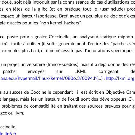
r doué, soit déjà introduit par la connaissance de cas d'utilisations
les en-têtes de la glibc (et en pratique tout le /usr/include) pr
en espace utilisateur laborieuse. Bref, avec un peu plus de doc et d'ex
mple d'accès pour les "non kernel-hackers".
 ce poste pour signaler Coccinelle, un analyseur statique mignon t
t très facile à utiliser (il suffit généralement d'écrire des "patches
s exemples plus bas), et il ne nécessite pas d'annotations spécifiques
 un projet universitaire (franco-suédois), mais il a déjà donné des ré
x patchs envoyés sur LKML corrigeant 
diana.edu/hypermail/linux/kernel/0806.3/0094.h(...)
,
http://lkml.o
 au succès de Coccinelle cependant : il est écrit en Objective Cam
 langage, mais les utilisateurs de l'outil sont des développeurs C),
 problèmes de compatibilité en traitant des sources prévues pour gc
 gcc ou llvm.
occinelle
le.lip6.fr