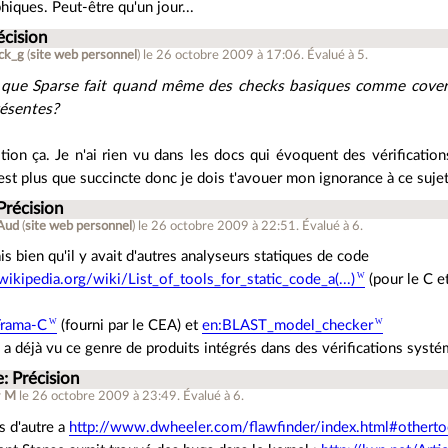
hiques. Peut-être qu'un jour...
écision
ick_g
(
site web personnel
)
le 26 octobre 2009 à 17:06
.
Évalué à
5
.
 que Sparse fait quand même des checks basiques comme coveri
résentes?
ion ça. Je n'ai rien vu dans les docs qui évoquent des vérifications
est plus que succincte donc je dois t'avouer mon ignorance à ce sujet
Précision
Aud
(
site web personnel
)
le 26 octobre 2009 à 22:51
.
Évalué à
6
.
is bien qu'il y avait d'autres analyseurs statiques de code
.wikipedia.org/wiki/List_of_tools_for_static_code_a(...)
(pour le C e
Frama-C
(fourni par le CEA) et
en:BLAST_model_checker
 a déjà vu ce genre de produits intégrés dans des vérifications systé
: Précision
r
M
le 26 octobre 2009 à 23:49
.
Évalué à
6
.
s d'autre a
http://www.dwheeler.com/flawfinder/index.html#otherto