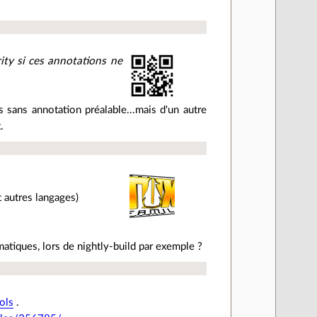
ty si ces annotations ne
 sans annotation préalable...mais d'un autre
.
t autres langages)
matiques, lors de nightly-build par exemple ?
ols
.