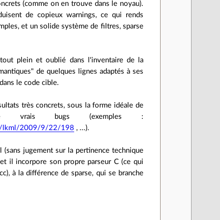
 concrets (comme on en trouve dans le noyau).
oduisent de copieux warnings, ce qui rends
emples, et un solide système de filtres, sparse
out plein et oublié dans l'inventaire de la
 sémantiques" de quelques lignes adaptés à ses
 dans le code cible.
sultats très concrets, sous la forme idéale de
de vrais bugs (exemples :
rg/lkml/2009/9/22/198
, ...).
l (sans jugement sur la pertinence technique
 et il incorpore son propre parseur C (ce qui
c), à la différence de sparse, qui se branche