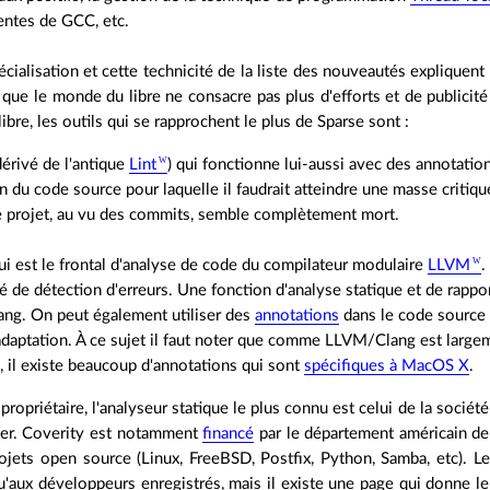
entes de GCC, etc.
cialisation et cette technicité de la liste des nouveautés expliquent 
que le monde du libre ne consacre pas plus d'efforts et de publicité 
ibre, les outils qui se rapprochent le plus de Sparse sont :
érivé de l'antique
Lint
) qui fonctionne lui-aussi avec des annotati
n du code source pour laquelle il faudrait atteindre une masse critiq
Le projet, au vu des commits, semble complètement mort.
i est le frontal d'analyse de code du compilateur modulaire
LLVM
.
té de détection d'erreurs. Une fonction d'analyse statique et de rappo
lang. On peut également utiliser des
annotations
dans le code source a
'adaptation. À ce sujet il faut noter que comme LLVM/Clang est large
, il existe beaucoup d'annotations qui sont
spécifiques à MacOS X
.
ropriétaire, l'analyseur statique le plus connu est celui de la sociét
er. Coverity est notamment
financé
par le département américain de 
ojets open source (Linux, FreeBSD, Postfix, Python, Samba, etc). Le
u'aux développeurs enregistrés, mais il existe une page qui donne l