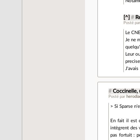
Notame
[^]
#
Re
Posté pa
Le CNES
Je ne m
quelqu
Leur ou
precise
J'avais
#
Coccinelle,
Posté par
herodia
> Si Sparse n'
En fait il est
intègrent des 
pas fortuit : 