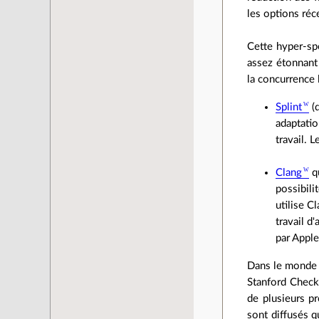
les options réc
Cette hyper-spé
assez étonnant 
la concurrence l
Splint
(d
adaptatio
travail. 
Clang
qu
possibili
utilise C
travail d
par Apple
Dans le monde p
Stanford Check
de plusieurs pr
sont diffusés q