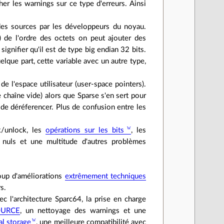
cher les warnings sur ce type d'erreurs. Ainsi
odes sources par les développeurs du noyau.
 de l'ordre des octets on peut ajouter des
signifier qu'il est de type big endian 32 bits.
lque part, cette variable avec un autre type,
 l'espace utilisateur (user-space pointers).
haîne vide) alors que Sparse s'en sert pour
 de déréferencer. Plus de confusion entre les
k/unlock, les
opérations sur les bits
, les
 nuls et une multitude d'autres problèmes
oup d'améliorations
extrêmement techniques
s.
 l'architecture Sparc64, la prise en charge
OURCE
, un nettoyage des warnings et une
al storage
, une meilleure compatibilité avec