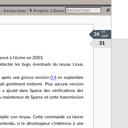
Rédaction
🎙️ Projets Libres
oct.
26
2009
31
ncé à l'écrire en 2003.
étecter les bugs éventuels du noyau Linux,
s, après une grosse version
0.4
en septembre
ait gentiment endormi. Plus aucune version
i a ajouté dans Sparse des vérifications des
au mainteneur de Sparse et cette transmission
pile son noyau. Cette commande va lancer
entendu, si le développeur s'intéresse à une