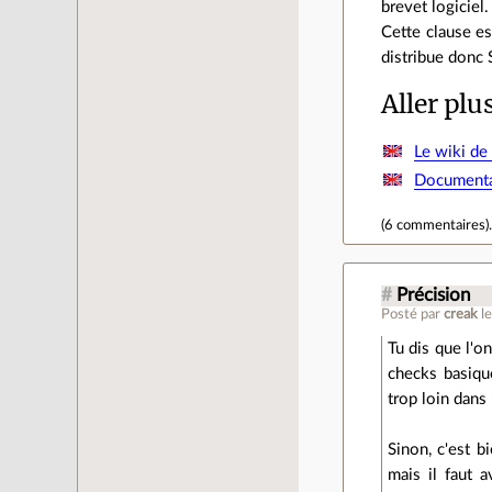
brevet logiciel.
Cette clause 
distribue donc 
Aller plu
Le wiki de
Documenta
(
6 commentaires
)
#
Précision
Posté par
creak
l
Tu dis que l'o
checks basiqu
trop loin dans 
Sinon, c'est 
mais il faut 