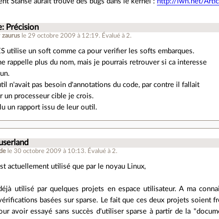
nt Stanse aurait trouvé des bugs dans le kernel :
http://lwn.net/Art
: Précision
r
zaurus
le 29 octobre 2009 à 12:19
.
Évalué à
2
.
 utilise un soft comme ca pour verifier les softs embarques.
e rappelle plus du nom, mais je pourrais retrouver si ca interesse
'un.
til n'avait pas besoin d'annotations du code, par contre il fallait
r un processeur cible je crois.
 lu un rapport issu de leur outil.
 userland
de
le 30 octobre 2009 à 10:13
.
Évalué à
2
.
est actuellement utilisé que par le noyau Linux,
 déjà utilisé par quelques projets en espace utilisateur. A ma conn
vérifications basées sur sparse. Le fait que ces deux projets soient 
pour avoir essayé sans succès d'utiliser sparse à partir de la "documen