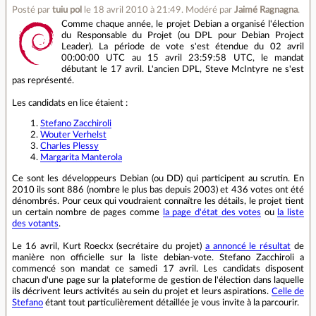
Posté par
tuiu pol
le 18 avril 2010 à 21:49
.
Modéré par
Jaimé Ragnagna
.
Comme chaque année, le projet Debian a organisé l'élection
du Responsable du Projet (ou DPL pour Debian Project
Leader). La période de vote s'est étendue du 02 avril
00:00:00 UTC au 15 avril 23:59:58 UTC, le mandat
débutant le 17 avril. L'ancien DPL, Steve McIntyre ne s'est
pas représenté.
Les candidats en lice étaient :
Stefano Zacchiroli
Wouter Verhelst
Charles Plessy
Margarita Manterola
Ce sont les développeurs Debian (ou DD) qui participent au scrutin. En
2010 ils sont 886 (nombre le plus bas depuis 2003) et 436 votes ont été
dénombrés. Pour ceux qui voudraient connaître les détails, le projet tient
un certain nombre de pages comme
la page d'état des votes
ou
la liste
des votants
.
Le 16 avril, Kurt Roeckx (secrétaire du projet)
a annoncé le résultat
de
manière non officielle sur la liste debian-vote. Stefano Zacchiroli a
commencé son mandat ce samedi 17 avril. Les candidats disposent
chacun d'une page sur la plateforme de gestion de l'élection dans laquelle
ils décrivent leurs activités au sein du projet et leurs aspirations.
Celle de
Stefano
étant tout particulièrement détaillée je vous invite à la parcourir.