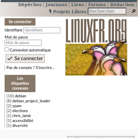
Dépêches
Journaux
Liens
Forums
Rédaction
🎙️ Projets Libres
Se connecter
Identifiant
Mot de passe
Connexion automatique
Pas de compte ? S’inscrire…
Les
étiquettes
connexes
10
debian
8
debian_project_leader
2
spam
2
élections
1
chris_lamb
1
accessibilité
1
diversité