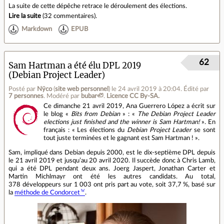
La suite de cette dépêche retrace le déroulement des élections.
Lire la suite
(
32 commentaires
).
Markdown
EPUB
62
Sam Hartman a été élu DPL 2019
(Debian Project Leader)
Posté par
Nÿco
(
site web personnel
)
le 24 avril 2019 à 20:04
.
Édité par
7 personnes
.
Modéré par
bubar🦥
.
Licence CC By‑SA.
Ce dimanche 21 avril 2019, Ana Guerrero López a écrit sur
le blog «
Bits from Debian
» : «
The Debian Project Leader
elections just finished and the winner is Sam Hartman!
». En
français : « Les élections du
Debian Project Leader
se sont
tout juste terminées et le gagnant est Sam Hartman ! ».
Sam, impliqué dans Debian depuis 2000, est le dix‐septième DPL depuis
le 21 avril 2019 et jusqu’au 20 avril 2020. Il succède donc à Chris Lamb,
qui a été DPL pendant deux ans. Joerg Jaspert, Jonathan Carter et
Martin Michlmayr ont été les autres candidats. Au total,
378 développeurs sur 1 003 ont pris part au vote, soit 37,7 %, basé sur
la
méthode de Condorcet
.