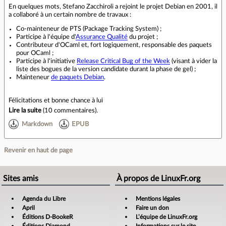
En quelques mots, Stefano Zacchiroli a rejoint le projet Debian en 2001, il
a collaboré à un certain nombre de travaux :
Co-mainteneur de PTS (Package Tracking System) ;
Participe à l'équipe d'
Assurance Qualité
du projet ;
Contributeur d'OCaml et, fort logiquement, responsable des paquets
pour OCaml ;
Participe à l'initiative
Release Critical Bug of the Week
(visant à vider la
liste des bogues de la version candidate durant la phase de gel) ;
Mainteneur
de paquets Debian
.
Félicitations et bonne chance à lui
Lire la suite
(
10 commentaires
).
Markdown
EPUB
Revenir en haut de page
Sites amis
À propos de LinuxFr.org
Agenda du Libre
Mentions légales
April
Faire un don
Éditions D-BookeR
L’équipe de LinuxFr.org
Éditions Diamond
Informations sur le site