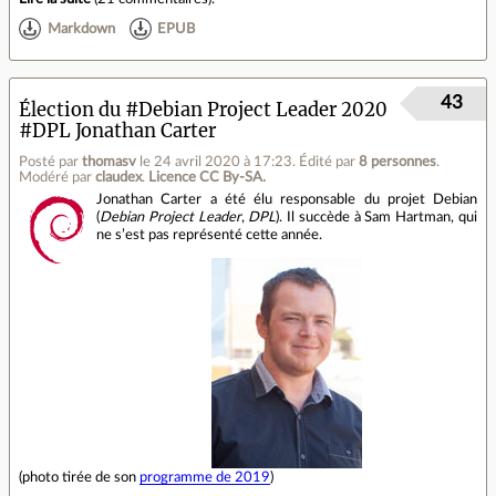
Markdown
EPUB
43
Élection du #Debian Project Leader 2020
#DPL Jonathan Carter
Posté par
thomasv
le 24 avril 2020 à 17:23
.
Édité par
8 personnes
.
Modéré par
claudex
.
Licence CC By‑SA.
Jonathan Carter a été élu responsable du projet Debian
(
Debian Project Leader
,
DPL
). Il succède à Sam Hartman, qui
ne s’est pas représenté cette année.
(photo tirée de son
programme de 2019
)