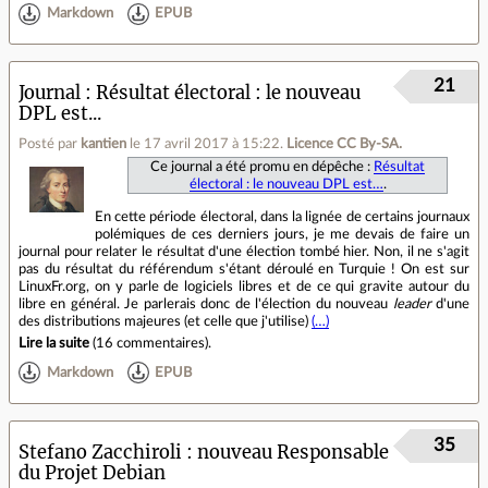
Markdown
EPUB
21
Journal
Résultat électoral : le nouveau
DPL est...
Posté par
kantien
le 17 avril 2017 à 15:22
.
Licence CC By‑SA.
Ce journal a été promu en dépêche :
Résultat
électoral : le nouveau DPL est…
.
En cette période électoral, dans la lignée de certains journaux
polémiques de ces derniers jours, je me devais de faire un
journal pour relater le résultat d'une élection tombé hier. Non, il ne s'agit
pas du résultat du référendum s'étant déroulé en Turquie ! On est sur
LinuxFr.org, on y parle de logiciels libres et de ce qui gravite autour du
libre en général. Je parlerais donc de l'élection du nouveau
leader
d'une
des distributions majeures (et celle que j'utilise)
(…)
Lire la suite
(
16 commentaires
).
Markdown
EPUB
35
Stefano Zacchiroli : nouveau Responsable
du Projet Debian