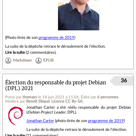
(Photo tirée de son
programme de 2019
)
La suite de la dépêche retrace le déroulement de l’élection.
Lire la suite
(
2 commentaires
).
Markdown
EPUB
36
Élection du responsable du projet Debian
(DPL) 2021
Posté par
thomasv
le 18 juin 2021 à 15:06
.
Édité par
6 personnes
.
Modéré par
Benoît Sibaud
.
Licence CC By‑SA.
Jonathan Carter a été réélu responsable du projet Debian
(
Debian Project Leader
, DPL).
Jonathan Carter
(photo tirée de son
programme de 2019
)
La suite de la dépêche retrace le déroulement de l’élection.
Lire la suite
(
21 commentaires
).