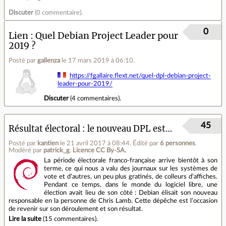
Discuter
(
0 commentaire
).
0
Lien
Quel Debian Project Leader pour
2019 ?
Posté par
gallenza
le 17 mars 2019 à 06:10
.
https://fgallaire.flext.net/quel-dpl-debian-project-
leader-pour-2019/
Discuter
(
4 commentaires
).
45
Résultat électoral : le nouveau DPL est…
Posté par
kantien
le 21 avril 2017 à 08:44
.
Édité par
6 personnes
.
Modéré par
patrick_g
.
Licence CC By‑SA.
La période électorale franco‐française arrive bientôt à son
terme, ce qui nous a valu des journaux sur les systèmes de
vote et d’autres, un peu plus gratinés, de colleurs d’affiches.
Pendant ce temps, dans le monde du logiciel libre, une
élection avait lieu de son côté : Debian élisait son nouveau
responsable en la personne de Chris Lamb. Cette dépêche est l’occasion
de revenir sur son déroulement et son résultat.
Lire la suite
(
15 commentaires
).