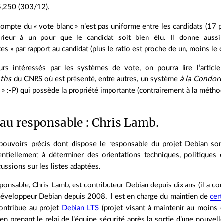
5,250 (303/12).
n compte du « vote blanc » n’est pas uniforme entre les candidats (17 
érieur à un pour que le candidat soit bien élu. Il donne auss
es » par rapport au candidat (plus le ratio est proche de un, moins le 
urs intéressés par les systèmes de vote, on pourra lire l’articl
aths
du CNRS où est présenté, entre autres, un système
à la Condor
 » :-P) qui possède la propriété importante (contrairement à la méth
au responsable : Chris Lamb.
 pouvoirs précis dont dispose le responsable du projet Debian s
entiellement à déterminer des orientations techniques, politiques
ussions sur les listes adaptées.
ponsable, Chris Lamb, est contributeur Debian depuis dix ans (il a 
 développeur Debian depuis 2008. Il est en charge du maintien de
cer
 contribue au projet
Debian LTS
(projet visant à maintenir au moins 
 en prenant le relai de l’équipe sécurité après la sortie d’une nouvell