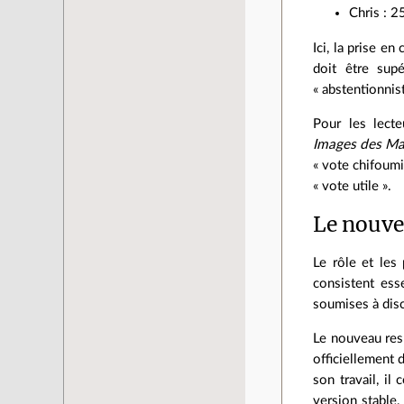
Chris : 2
Ici, la prise e
doit être sup
« abstentionnist
Pour les lecte
Images des M
« vote chifoumi
« vote utile ».
Le nouve
Le rôle et les
consistent ess
soumises à disc
Le nouveau res
officiellement
son travail, il
version stable,