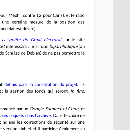
pour Medhi, contre 12 pour Chris), et le ratio
i une certaine mesure de la position des
candidat est désiré).
e
La quête du Graal électoral
sur le site
cet
intéressant : le scrutin
bipartiludique
(ou
ode Schulze de Debian) de ne pas permettre le
ont
définis dans la constitution du projet
. Ils
 et la gestion des fonds qui seront,
in fine
,
commencé par un
Google Summer of Code
) et
tains paquets dans l’archive
. Dans le cadre de
cinq ans les corrections de sécurité sur une
e version stable) et il participe également au