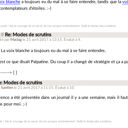
oix blanche
a toujours eu du mal à se faire entendre, tandis que la
vo
contemplateurs d'étoiles. :-)
 aude ! Aie le courage de te servir de ton propre entendement. Voilà la devise des Lumières.
#
Re: Modes de scrutins
té par
Maclag
le 21 avril 2017 à 13:15
.
Évalué à
4
.
La voix blanche a toujours eu du mal à se faire entendre,
est ce que disait Palpatine. Du coup il a changé de stratégie et ça a p
------> [ ]
e: Modes de scrutins
r
kantien
le 21 avril 2017 à 11:15
.
Évalué à
10
.
ience a été présentée dans un journal il y a une semaine, mais il faut
as pour moi. ;-)
e ! Aie le courage de te servir de ton propre entendement. Voilà la devise des Lumières.