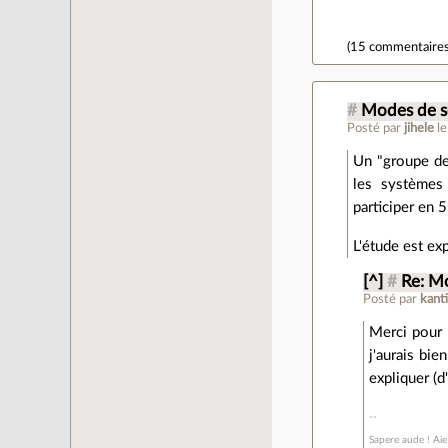
(
15 commentaire
#
Modes de s
Posté par
jihele
l
Un "groupe de
les systèmes 
participer en 
L'étude est exp
[^]
#
Re: Mo
Posté par
kant
Merci pour l
j'aurais bie
expliquer (
Sapere aude ! Aie