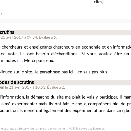
clics)
s
).
crutins
e 21 avril 2017 à 09:34
.
Évalué à
6
.
 chercheurs et enseignants chercheurs en économie et en informati
de vote. Ils ont besoin d'échantillons. Si vous voulez être un
5 minutes
ici
. Merci pour eux.
liquée sur le site. Je paraphrase pas ici, j'en sais pas plus.
des de scrutins
ien
le 21 avril 2017 à 10:51
.
Évalué à
2
.
'information, la démarche du site me plaît je vais y participer. Il m
n aimé expérimenter mais ils ont fait le choix, compréhensible, de pr
d'autant qu'ils mèneront également des expérimentations dans cinq b
 le courage de te servir de ton propre entendement. Voilà la devise des Lumières.