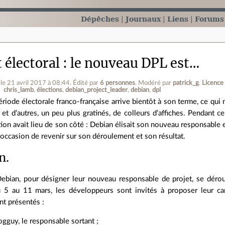
Dépêches
Journaux
Liens
Forums
 électoral : le nouveau DPL est…
le 21 avril 2017 à 08:44
.
Édité par
6 personnes
.
Modéré par
patrick_g
.
Licence
chris_lamb
élections
debian_project_leader
debian
dpl
ériode électorale franco‐française arrive bientôt à son terme, ce qui
 et d’autres, un peu plus gratinés, de colleurs d’affiches. Pendant c
tion avait lieu de son côté : Debian élisait son nouveau responsable
l’occasion de revenir sur son déroulement et son résultat.
n.
ebian, pour désigner leur nouveau responsable de projet, se déro
 5 au 11 mars, les développeurs sont invités à proposer leur ca
nt présentés :
gguy, le responsable sortant ;