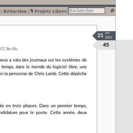
Rédaction
🎙️ Projets Libres
avr.
21
2017
45
 CC By‑SA.
 nous a valu des journaux sur les systèmes de
e temps, dans le monde du logiciel libre, une
 en la personne de Chris Lamb. Cette dépêche
ule en trois phases. Dans un premier temps,
ndidature pour le poste. Cette année, deux