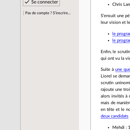
Chris La
Pas de compte ? S’inscrire…
S’ensuit une p
leur vision et 
le progr
le progr
Enfin, le scrut
qui ont vu la v
Suite à
une qu
Liorel se deman
scrutin uninomi
rajoute une tro
alors invités à
mais de manièr
en tête et le n
deux candidats
Mehdi : 