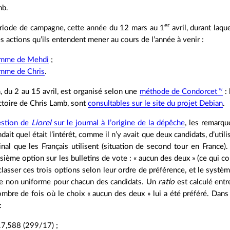
mb.
er
ériode de campagne, cette année du 12 mars au 1
avril, durant laqu
les actions qu’ils entendent mener au cours de l’année à venir :
amme de Mehdi
;
amme de Chris
.
in, du 2 au 15 avril, est organisé selon une
méthode de Condorcet
: 
ictoire de Chris Lamb, sont
consultables sur le site du projet Debian
.
estion de
Liorel
sur le journal à l’origine de la dépêche
, les remarqu
dait quel était l’intérêt, comme il n’y avait que deux candidats, d’ut
nal que les Français utilisent (situation de second tour en France)
isième option sur les bulletins de vote : « aucun des deux » (ce qui c
 classer ces trois options selon leur ordre de préférence, et le syst
e non uniforme pour chacun des candidats. Un
ratio
est calculé entr
ombre de fois où le choix « aucun des deux » lui a été préféré. Dans
:
17,588 (299/17) ;