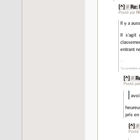
[^]
#
Re:
Posté par
Ni
Il y a aus
Il s'agi
classemen
entrant ne
"La première s
[^]
#
R
Posté pa
avoi
heureus
pris en
[^]
#
Posté