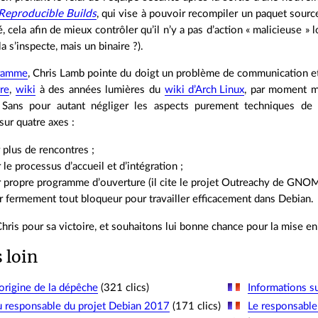
Reproducible Builds
, qui vise à pouvoir recompiler un paquet so
é, cela afin de mieux contrôler qu’il n’y a pas d’action « malicieuse » 
a s’inspecte, mais un binaire ?).
ramme
, Chris Lamb pointe du doigt un problème de communication et
re
,
wiki
à des années lumières du
wiki d’Arch Linux
, par moment ma
ans pour autant négliger les aspects purement techniques de ges
sur quatre axes :
 plus de rencontres ;
 le processus d’accueil et d’intégration ;
r propre programme d’ouverture (il cite le projet Outreachy de GNO
 fermement tout bloqueur pour travailler efficacement dans Debian.
 Chris pour sa victoire, et souhaitons lui bonne chance pour la mise
s loin
’origine de la dépêche
(321 clics)
Informations s
u responsable du projet Debian 2017
(171 clics)
Le responsable