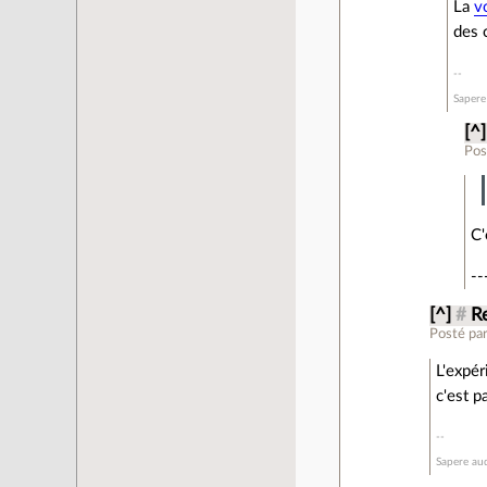
La
v
des 
Sapere
[^]
Pos
C'
--
[^]
#
R
Posté pa
L'expér
c'est p
Sapere aud