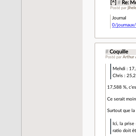
[^]
#
Re: Mo
Posté par
jihel
Journa
0/journaux/
#
Coquille
Posté par
Arthur 
Mehdi : 17
Chris : 25,
17,588 %, c’e
Ce serait moin
Surtout que la 
Ici, la pri
ratio doit ê