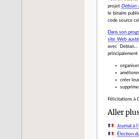
projet
Debian 
le binaire publi
code source cel
Dans son prog
site Web austè
avec Debian… S
principalement 
organiser
améliorer
créer leu
supprimer
Félicitations à
Aller plu
Journal à l
Élection d