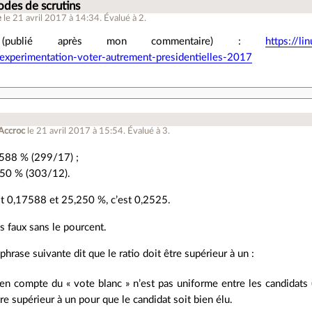
des de scrutins
e
le 21 avril 2017 à 14:34
.
Évalué à
2
.
l (publié après mon commentaire) :
https://l
experimentation-voter-autrement-presidentielles-2017
Accroc
le 21 avril 2017 à 15:54
.
Évalué à
3
.
,588 % (299/17) ;
250 % (303/12).
st 0,17588 et 25,250 %, c’est 0,2525.
s faux sans le pourcent.
phrase suivante dit que le ratio doit être supérieur à un :
se en compte du « vote blanc » n’est pas uniforme entre les candidats
tre supérieur à un pour que le candidat soit bien élu.