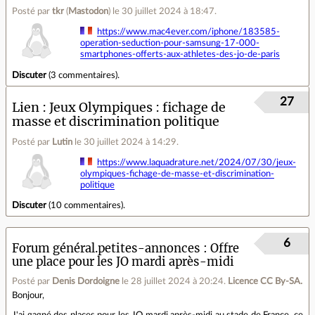
Posté par
tkr
(
Mastodon
)
le 30 juillet 2024 à 18:47
.
https://www.mac4ever.com/iphone/183585-
operation-seduction-pour-samsung-17-000-
smartphones-offerts-aux-athletes-des-jo-de-paris
Discuter
(
3 commentaires
).
27
Lien
Jeux Olympiques : fichage de
masse et discrimination politique
Posté par
Lutin
le 30 juillet 2024 à 14:29
.
https://www.laquadrature.net/2024/07/30/jeux-
olympiques-fichage-de-masse-et-discrimination-
politique
Discuter
(
10 commentaires
).
6
Forum général.petites-annonces
Offre
une place pour les JO mardi après-midi
Posté par
Denis Dordoigne
le 28 juillet 2024 à 20:24
.
Licence CC By‑SA.
Bonjour,