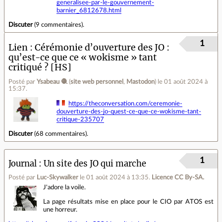
generalisee-par-le-gouvernement-
barnier_6812678.html
Discuter
(
9 commentaires
).
1
Lien
Cérémonie d’ouverture des JO :
qu’est-ce que ce « wokisme » tant
critiqué ? [HS]
Posté par
Ysabeau 🧶
(
site web personnel
,
Mastodon
)
le 01 août 2024 à
15:37
.
https://theconversation.com/ceremonie-
douverture-des-jo-quest-ce-que-ce-wokisme-tant-
critique-235707
Discuter
(
68 commentaires
).
1
Journal
Un site des JO qui marche
Posté par
Luc-Skywalker
le 01 août 2024 à 13:35
.
Licence CC By‑SA.
J'adore la voile.
La page résultats mise en place pour le CIO par ATOS est
une horreur.