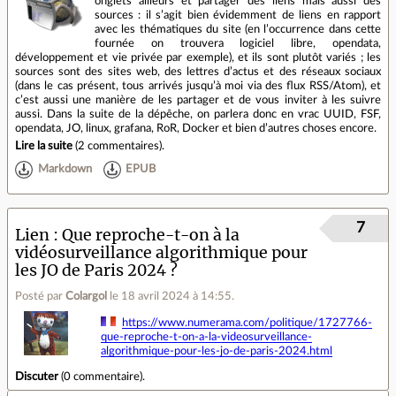
onglets ailleurs et partager des liens mais aussi des
sources : il s’agit bien évidemment de liens en rapport
avec les thématiques du site (en l’occurrence dans cette
fournée on trouvera logiciel libre, opendata,
développement et vie privée par exemple), et ils sont plutôt variés ; les
sources sont des sites web, des lettres d’actus et des réseaux sociaux
(dans le cas présent, tous arrivés jusqu’à moi via des flux RSS/Atom), et
c’est aussi une manière de les partager et de vous inviter à les suivre
aussi. Dans la suite de la dépêche, on parlera donc en vrac UUID, FSF,
opendata, JO, linux, grafana, RoR, Docker et bien d’autres choses encore.
Lire la suite
(
2 commentaires
).
Markdown
EPUB
7
Lien
Que reproche-t-on à la
vidéosurveillance algorithmique pour
les JO de Paris 2024 ?
Posté par
Colargol
le 18 avril 2024 à 14:55
.
https://www.numerama.com/politique/1727766-
que-reproche-t-on-a-la-videosurveillance-
algorithmique-pour-les-jo-de-paris-2024.html
Discuter
(
0 commentaire
).