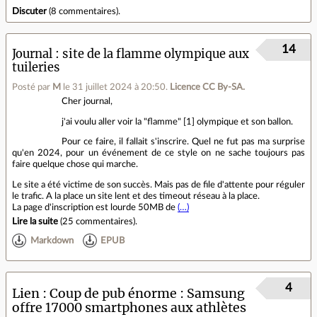
Discuter
(
8 commentaires
).
14
Journal
site de la flamme olympique aux
tuileries
Posté par
M
le 31 juillet 2024 à 20:50
.
Licence CC By‑SA.
Cher journal,
j'ai voulu aller voir la "flamme" [1] olympique et son ballon.
Pour ce faire, il fallait s'inscrire. Quel ne fut pas ma surprise
qu'en 2024, pour un événement de ce style on ne sache toujours pas
faire quelque chose qui marche.
Le site a été victime de son succès. Mais pas de file d'attente pour réguler
le trafic. A la place un site lent et des timeout réseau à la place.
La page d'inscription est lourde 50MB de
(…)
Lire la suite
(
25 commentaires
).
Markdown
EPUB
4
Lien
Coup de pub énorme : Samsung
offre 17000 smartphones aux athlètes