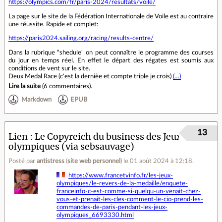
https://olympics.com/fr/paris-2024/resultats/voile/
La page sur le site de la Fédération Internationale de Voile est au contraire
une réussite. Rapide et complet:
https://paris2024.sailing.org/racing/results-centre/
Dans la rubrique "shedule" on peut connaître le programme des courses
du jour en temps réel. En effet le départ des régates est soumis aux
conditions de vent sur le site.
Deux Medal Race (c'est la dernièe et compte triple je crois)
(…)
Lire la suite
(
6 commentaires
).
Markdown
EPUB
13
Lien
Le Copyreich du business des Jeux
olympiques (via sebsauvage)
Posté par
antistress
(
site web personnel
)
le 01 août 2024 à 12:18
.
https://www.francetvinfo.fr/les-jeux-
olympiques/le-revers-de-la-medaille/enquete-
franceinfo-c-est-comme-si-quelqu-un-venait-chez-
vous-et-prenait-les-cles-comment-le-cio-prend-les-
commandes-de-paris-pendant-les-jeux-
olympiques_6693330.html