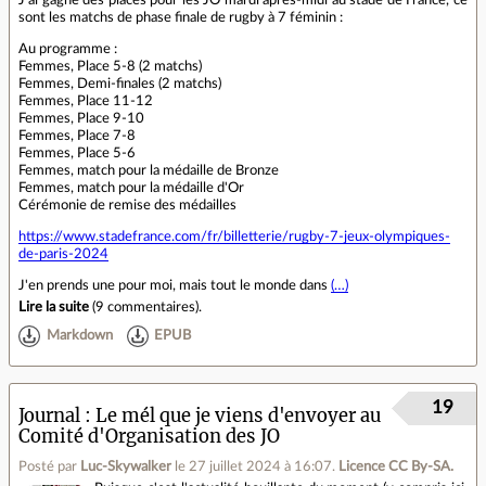
J'ai gagné des places pour les JO mardi après-midi au stade de France, ce
sont les matchs de phase finale de rugby à 7 féminin :
Au programme :
Femmes, Place 5-8 (2 matchs)
Femmes, Demi-finales (2 matchs)
Femmes, Place 11-12
Femmes, Place 9-10
Femmes, Place 7-8
Femmes, Place 5-6
Femmes, match pour la médaille de Bronze
Femmes, match pour la médaille d'Or
Cérémonie de remise des médailles
https://www.stadefrance.com/fr/billetterie/rugby-7-jeux-olympiques-
de-paris-2024
J'en prends une pour moi, mais tout le monde dans
(…)
Lire la suite
(
9 commentaires
).
Markdown
EPUB
19
Journal
Le mél que je viens d'envoyer au
Comité d'Organisation des JO
Posté par
Luc-Skywalker
le 27 juillet 2024 à 16:07
.
Licence CC By‑SA.