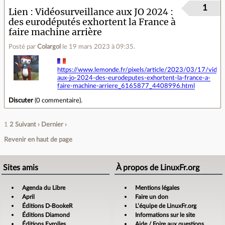
1
Lien
Vidéosurveillance aux JO 2024 :
des eurodéputés exhortent la France à
faire machine arrière
Posté par
Colargol
le 19 mars 2023 à 09:35
.
https://www.lemonde.fr/pixels/article/2023/03/17/videos
aux-jo-2024-des-eurodeputes-exhortent-la-france-a-
faire-machine-arriere_6165877_4408996.html
Discuter
(
0 commentaire
).
1
2
Suivant ›
Dernier ›
Revenir en haut de page
Sites amis
À propos de LinuxFr.org
Agenda du Libre
Mentions légales
April
Faire un don
Éditions D-BookeR
L’équipe de LinuxFr.org
Éditions Diamond
Informations sur le site
Éditions Eyrolles
Aide / Foire aux questions