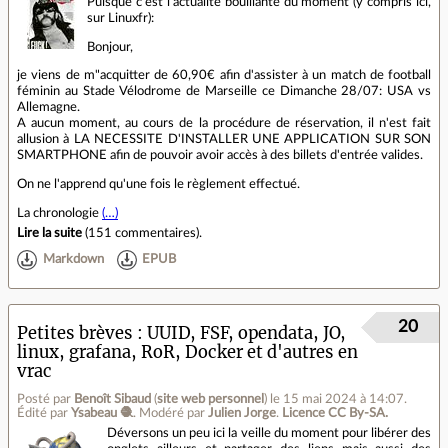
Puisque c'est l'actualité bouillante du moment (y compris ici,
sur Linuxfr):
Bonjour,
je viens de m"acquitter de 60,90€ afin d'assister à un match de football
féminin au Stade Vélodrome de Marseille ce Dimanche 28/07: USA vs
Allemagne.
A aucun moment, au cours de la procédure de réservation, il n'est fait
allusion à LA NECESSITE D'INSTALLER UNE APPLICATION SUR SON
SMARTPHONE afin de pouvoir avoir accès à des billets d'entrée valides.
On ne l'apprend qu'une fois le règlement effectué.
La chronologie
(…)
Lire la suite
(
151 commentaires
).
Markdown
EPUB
20
Petites brèves : UUID, FSF, opendata, JO,
linux, grafana, RoR, Docker et d'autres en
vrac
Posté par
Benoît Sibaud
(
site web personnel
)
le 15 mai 2024 à 14:07
.
Édité par
Ysabeau 🧶
.
Modéré par
Julien Jorge
.
Licence CC By‑SA.
Déversons un peu ici la veille du moment pour libérer des