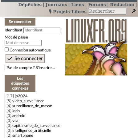
Dépêches
Journaux
Liens
Forums
Rédaction
🎙️ Projets Libres
Se connecter
Identifiant
Mot de passe
Connexion automatique
Pas de compte ? S’inscrire…
Les
étiquettes
connexes
17
jo2024
5
video_surveillance
4
surveillance_de_masse
4
lqdn
3
android
3
vsa
3
capitalisme_de_surveillance
3
intelligence_artificielle
2
smartphone