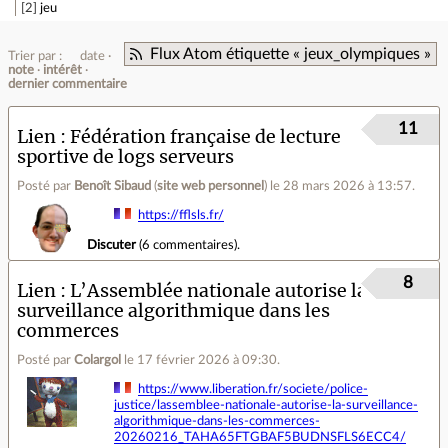
2
jeu
Flux Atom étiquette « jeux_olympiques »
Trier par :
date
note
intérêt
dernier commentaire
11
Lien
Fédération française de lecture
sportive de logs serveurs
Posté par
Benoît Sibaud
(
site web personnel
)
le 28 mars 2026 à 13:57
.
https://fflsls.fr/
Discuter
(
6 commentaires
).
8
Lien
L’Assemblée nationale autorise la
surveillance algorithmique dans les
commerces
Posté par
Colargol
le 17 février 2026 à 09:30
.
https://www.liberation.fr/societe/police-
justice/lassemblee-nationale-autorise-la-surveillance-
algorithmique-dans-les-commerces-
20260216_TAHA65FTGBAF5BUDNSFLS6ECC4/