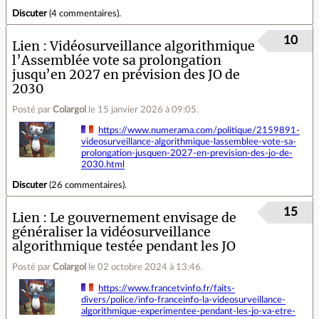
Discuter
(
4 commentaires
).
10
Lien
Vidéosurveillance algorithmique :
l’Assemblée vote sa prolongation
jusqu’en 2027 en prévision des JO de
2030
Posté par
Colargol
le 15 janvier 2026 à 09:05
.
https://www.numerama.com/politique/2159891-
videosurveillance-algorithmique-lassemblee-vote-sa-
prolongation-jusquen-2027-en-prevision-des-jo-de-
2030.html
Discuter
(
26 commentaires
).
15
Lien
Le gouvernement envisage de
généraliser la vidéosurveillance
algorithmique testée pendant les JO
Posté par
Colargol
le 02 octobre 2024 à 13:46
.
https://www.francetvinfo.fr/faits-
divers/police/info-franceinfo-la-videosurveillance-
algorithmique-experimentee-pendant-les-jo-va-etre-