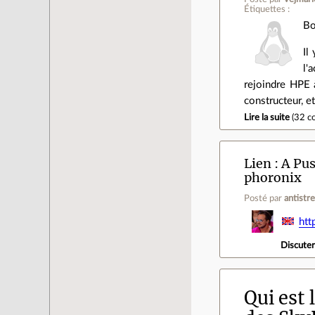
Étiquettes :
Bo
Il
l'
rejoindre HPE 
constructeur, e
Lire la suite
(
32 c
Lien
A Pus
phoronix
Posté par
antistr
htt
Discute
Qui est 