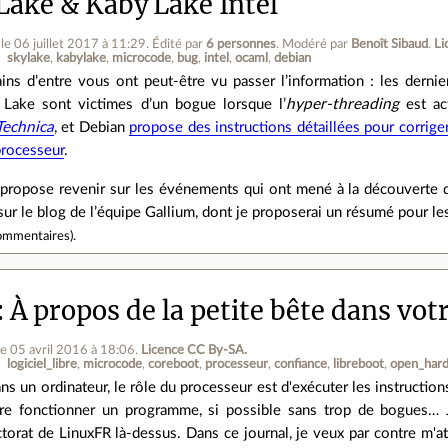
Lake & Kaby Lake Intel
le 06 juillet 2017 à 11:29
.
Édité par
6 personnes
.
Modéré par
Benoît Sibaud
.
Li
skylake
kabylake
microcode
bug
intel
ocaml
debian
ains d’entre vous ont peut‐être vu passer l’information : les dernie
 Lake sont victimes d’un bogue lorsque l’
hyper‐threading
est ac
Technica
, et Debian
propose des instructions détaillées pour corrige
processeur
.
propose revenir sur les événements qui ont mené à la découverte du
 sur le blog de l’équipe Gallium, dont je proposerai un résumé pour l
ommentaires
).
À propos de la petite bête dans vot
le 05 avril 2016 à 18:06
.
Licence CC By‑SA.
logiciel_libre
microcode
coreboot
processeur
confiance
libreboot
open_har
ns un ordinateur, le rôle du processeur est d'exécuter les instructions
ire fonctionner un programme, si possible sans trop de bogues…
ctorat de LinuxFR là-dessus. Dans ce journal, je veux par contre m'a