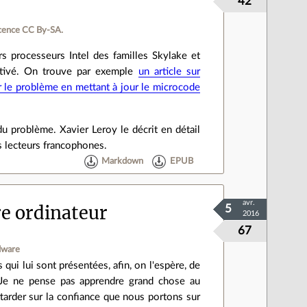
42
cence CC By‑SA.
rs processeurs Intel des familles Skylake et
tivé. On trouve par exemple
un article sur
r le problème en mettant à jour le microcode
 problème. Xavier Leroy le décrit en détail
es lecteurs francophones.
Markdown
EPUB
avr.
re ordinateur
5
2016
67
dware
 qui lui sont présentées, afin, on l'espère, de
 Je ne pense pas apprendre grand chose au
ttarder sur la confiance que nous portons sur