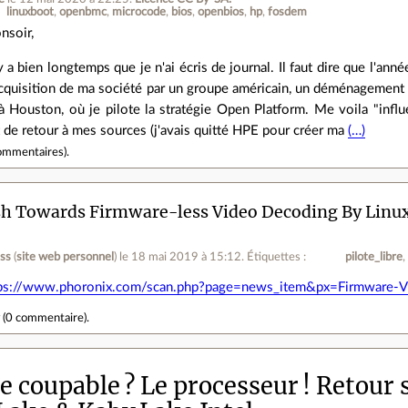
linuxboot
openbmc
microcode
bios
openbios
hp
fosdem
nsoir,
 y a bien longtemps que je n'ai écris de journal. Il faut dire que l'a
acquisition de ma société par un groupe américain, un déménagement o
à Houston, où je pilote la stratégie Open Platform. Me voila "influ
t de retour à mes sources (j'avais quitté HPE pour créer ma
(…)
ommentaires
).
h Towards Firmware-less Video Decoding By Linux
ess
(
site web personnel
)
le 18 mai 2019 à 15:12
.
Étiquettes :
pilote_libre
ps://www.phoronix.com/scan.php?page=news_item&px=Firmware-V
r
(
0 commentaire
).
le coupable ? Le processeur ! Retou