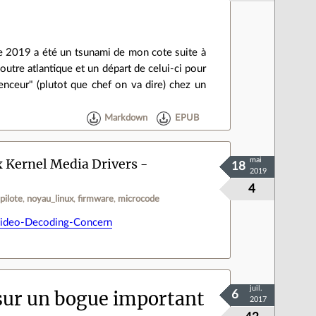
nnée 2019 a été un tsunami de mon cote suite à
utre atlantique et un départ de celui-ci pour
enceur" (plutot que chef on va dire) chez un
Markdown
EPUB
 Kernel Media Drivers -
mai
18
2019
4
pilote
noyau_linux
firmware
microcode
ideo-Decoding-Concern
juil.
r sur un bogue important
6
2017