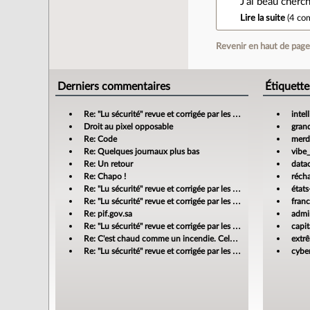
J'ai beau cherc
Lire la suite
(
4 co
Revenir en haut de pag
Derniers commentaires
Étiquette
Re: "Lu sécurité" revue et corrigée par les banques
intel
Droit au pixel opposable
gran
Re: Code
merdi
Re: Quelques journaux plus bas
vibe
Re: Un retour
data
Re: Chapo !
réch
Re: "Lu sécurité" revue et corrigée par les banques
états
Re: "Lu sécurité" revue et corrigée par les banques
fran
Re: pif.gov.sa
admin
Re: "Lu sécurité" revue et corrigée par les banques
capit
Re: C'est chaud comme un incendie. Cela m'enrage!
extr
Re: "Lu sécurité" revue et corrigée par les banques
cyber