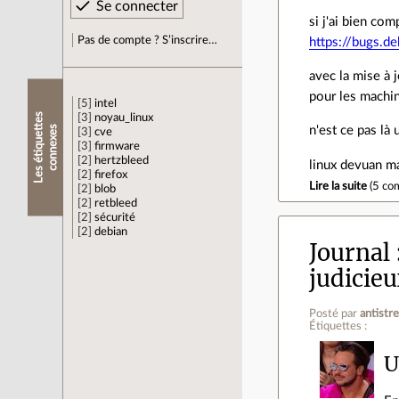
si j'ai bien com
Pas de compte ? S’inscrire…
https://bugs.d
avec la mise à 
pour les machi
5
intel
L
e
s
é
t
i
q
u
e
t
e
s
c
o
n
n
e
x
e
3
noyau_linux
t
s
n'est ce pas là
3
cve
3
firmware
2
hertzbleed
linux devuan m
2
firefox
Lire la suite
(
5 co
2
blob
2
retbleed
2
sécurité
2
debian
Journal
judicieu
Posté par
antistr
Étiquettes :
U