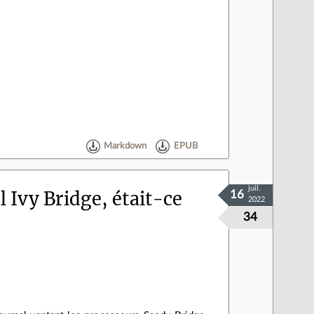
Markdown
EPUB
juil.
l Ivy Bridge, était-ce
16
2022
34