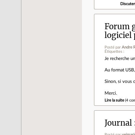
Discute
Forum g
logiciel
Posté par
Andre R
Étiquettes :
Je recherche un
Au format USB, s
Sinon, si vous 
Merci.
Lire la suite
(
4 co
Journal
Posté par
vejmari