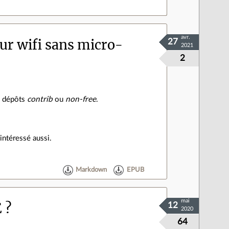
avr.
ur wifi sans micro-
27
2021
2
es dépôts
contrib
ou
non-free
.
intéressé aussi.
Markdown
EPUB
mai
 ?
12
2020
64