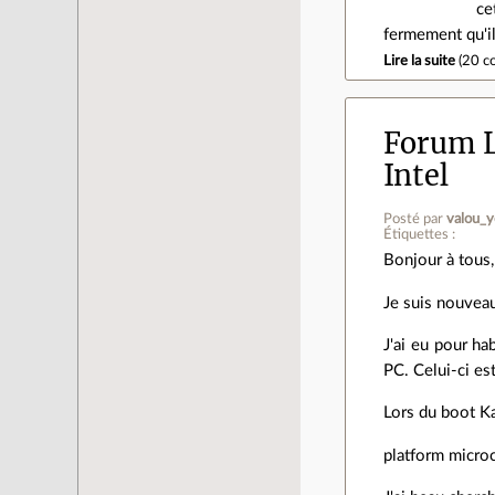
ce
fermement qu'il
Lire la suite
(
20 c
Forum L
Intel
Posté par
valou_y
Étiquettes :
Bonjour à tous,
Je suis nouveau 
J'ai eu pour ha
PC. Celui-ci es
Lors du boot K
platform microc