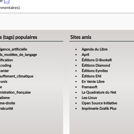
hé
(…)
mmentaires
).
e
s (tags) populaires
Sites amis
ligence_artificielle
Agenda du Libre
ds_modèles_de_langage
April
fication
Éditions D-BookeR
_coding
Éditions Diamond
center
Éditions Eyrolles
auffement_climatique
Éditions ENI
-unis
En Vente Libre
ce
Framasoft
istration_française
La Quadrature du Net
alisme
Lea-Linux
ême-droite
Open Source Initiative
sécurité
Imprimerie Grafik Plus