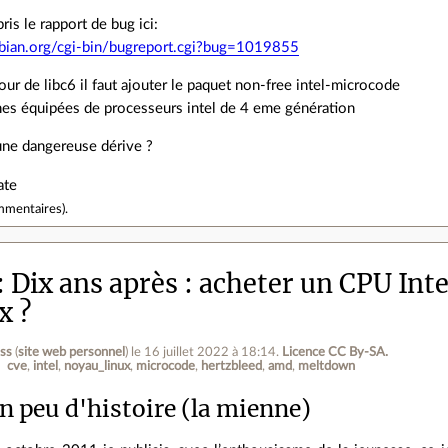
pris le rapport de bug ici:
ebian.org/cgi-bin/bugreport.cgi?bug=1019855
jour de libc6 il faut ajouter le paquet non-free intel-microcode
nes équipées de processeurs intel de 4 eme génération
 une dangereuse dérive ?
ate
mmentaires
).
Dix ans après : acheter un CPU Inte
x ?
ess
(
site web personnel
)
le 16 juillet 2022 à 18:14
.
Licence CC By‑SA.
cve
intel
noyau_linux
microcode
hertzbleed
amd
meltdown
n peu d'histoire (la mienne)