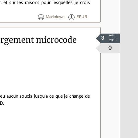
et sur les raisons pour lesquelles je crois
Markdown
EPUB
mai
argement microcode
3
2015
0
s eu aucun soucis jusqu'a ce que je change de
HD.