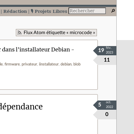
Rédaction
🎙️ Projets Libres
Flux Atom étiquette « microcode »
r dans l'installateur Debian -
fév.
19
2023
11
de
firmware
privateur
iinstallateur
debian
blob
oct.
 dépendance
5
2022
0