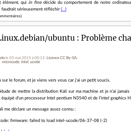
t élément, qui
in fine
décide du comportement de notre ordinateur, 
 faudrait sérieusement réfléchir
(…)
ommentaires
).
inux.debian/ubuntu
Problème ch
olo
le 03 mai 2015 à 00:13
.
Licence CC By‑SA.
microcode
intel
ucode
sur le forum, et je viens vers vous car j'ai un petit soucis.
bitude de mettre la distribution Kali sur ma machine et je n'ai jamai
t équipé d'un processeur Intel pentium N3540 et de l'intel graphics 
ali me déclare un message assez connu :
ode: firmware: failed to load intel-ucode/06-37-08 (-2)