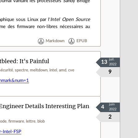
journal vantant les processeurs Sandy Bridge
aphique sous Linux par l'
Intel Open Source
ème des firmware non-libres nécessaires au
Markdown
EPUB
leed: It's Painful
juil.
13
2022
sécurité
spectre
meltdown
intel
amd
cve
9
nchmark&num=1
Engineer Details Interesting Plan
juin
4
2022
2
code
firmware
lettre
blob
-Intel-FSP