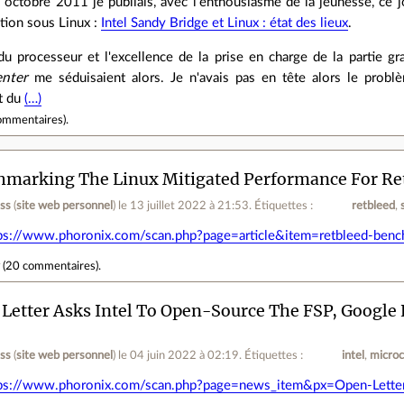
 octobre 2011 je publiais, avec l’enthousiasme de la jeunesse, ce 
ation sous Linux :
Intel Sandy Bridge et Linux : état des lieux
.
u processeur et l'excellence de la prise en charge de la partie gr
enter
me séduisaient alors. Je n'avais pas en tête alors le probl
t du
(…)
ommentaires
).
marking The Linux Mitigated Performance For Retb
ess
(
site web personnel
)
le 13 juillet 2022 à 21:53
.
Étiquettes :
retbleed
ps://www.phoronix.com/scan.php?page=article&item=retbleed-be
r
(
20 commentaires
).
Letter Asks Intel To Open-Source The FSP, Google 
ess
(
site web personnel
)
le 04 juin 2022 à 02:19
.
Étiquettes :
intel
micro
ps://www.phoronix.com/scan.php?page=news_item&px=Open-Letter