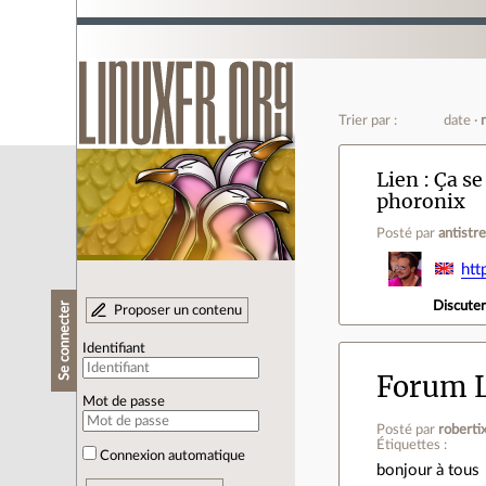
Trier par :
date
Lien
Ça se
phoronix
Posté par
antistr
htt
Discute
Se connecter
Proposer un contenu
Identifiant
Forum L
Mot de passe
Posté par
roberti
Étiquettes :
Connexion automatique
bonjour à tous