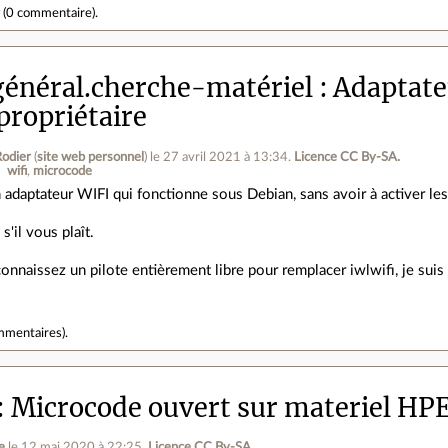
r
(
0 commentaire
).
énéral.cherche-matériel
Adaptate
 propriétaire
odier
(
site web personnel
)
le 27 avril 2021 à 13:34
.
Licence CC By‑SA.
wifi
microcode
 adaptateur WIFI qui fonctionne sous Debian, sans avoir à activer l
'il vous plaît.
connaissez un pilote entièrement libre pour remplacer iwlwifi, je suis 
mmentaires
).
Microcode ouvert sur materiel HPE
e
le 12 mai 2020 à 22:25
.
Licence CC By‑SA.