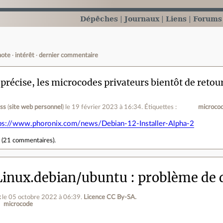
Dépêches
Journaux
Liens
Forums
note
intérêt
dernier commentaire
 précise, les microcodes privateurs bientôt de retou
ess
(
site web personnel
)
le 19 février 2023 à 16:34
.
Étiquettes :
microco
ps://www.phoronix.com/news/Debian-12-Installer-Alpha-2
r
(
21 commentaires
).
inux.debian/ubuntu
problème de
x
le 05 octobre 2022 à 06:39
.
Licence CC By‑SA.
microcode