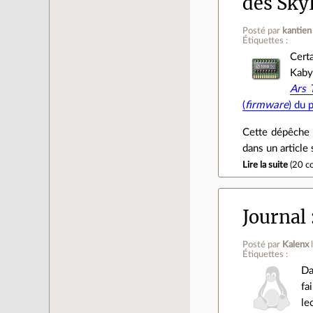
des Sky
Posté par
kantien
Étiquettes :
Cert
Kaby
Ars 
(
firmware
) du 
Cette dépêche 
dans un article
Lire la suite
(
20 c
Journal
Posté par
Kalenx
Étiquettes :
Da
fa
le