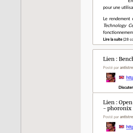
En
pour une utilis
Le rendement d
Technology C
fonctionnemen
Lire la suite
(
28 c
Lien
Bench
Posté par
antistr
htt
Discute
Lien
Open 
- phoronix
Posté par
antistr
htt