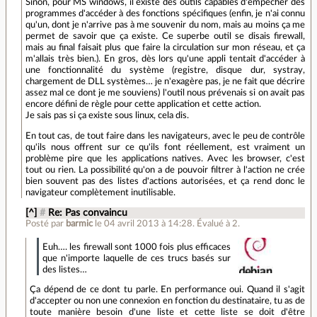
Sinon, pour MS windows, il existe des outils capables d'empêcher des
programmes d'accéder à des fonctions spécifiques (enfin, je n'ai connu
qu'un, dont je n'arrive pas à me souvenir du nom, mais au moins ça me
permet de savoir que ça existe. Ce superbe outil se disais firewall,
mais au final faisait plus que faire la circulation sur mon réseau, et ça
m'allais très bien.). En gros, dès lors qu'une appli tentait d'accéder à
une fonctionnalité du système (registre, disque dur, systray,
chargement de DLL systèmes… je n'exagère pas, je ne fait que décrire
assez mal ce dont je me souviens) l'outil nous prévenais si on avait pas
encore défini de règle pour cette application et cette action.
Je sais pas si ça existe sous linux, cela dis.
En tout cas, de tout faire dans les navigateurs, avec le peu de contrôle
qu'ils nous offrent sur ce qu'ils font réellement, est vraiment un
problème pire que les applications natives. Avec les browser, c'est
tout ou rien. La possibilité qu'on a de pouvoir filtrer à l'action ne crée
bien souvent pas des listes d'actions autorisées, et ça rend donc le
navigateur complètement inutilisable.
[^]
#
Re: Pas convaincu
Posté par
barmic
le 04 avril 2013 à 14:28
.
Évalué à
2
.
Euh…. les firewall sont 1000 fois plus efficaces
que n'importe laquelle de ces trucs basés sur
des listes…
Ça dépend de ce dont tu parle. En performance oui. Quand il s'agit
d'accepter ou non une connexion en fonction du destinataire, tu as de
toute manière besoin d'une liste et cette liste se doit d'être