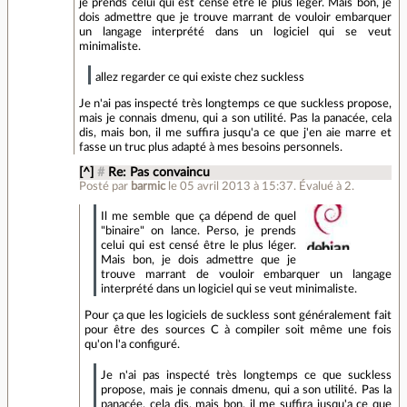
je prends celui qui est censé être le plus léger. Mais bon, je
dois admettre que je trouve marrant de vouloir embarquer
un langage interprété dans un logiciel qui se veut
minimaliste.
allez regarder ce qui existe chez suckless
Je n'ai pas inspecté très longtemps ce que suckless propose,
mais je connais dmenu, qui a son utilité. Pas la panacée, cela
dis, mais bon, il me suffira jusqu'a ce que j'en aie marre et
fasse un truc plus adapté à mes besoins personnels.
[^]
#
Re: Pas convaincu
Posté par
barmic
le 05 avril 2013 à 15:37
.
Évalué à
2
.
Il me semble que ça dépend de quel
"binaire" on lance. Perso, je prends
celui qui est censé être le plus léger.
Mais bon, je dois admettre que je
trouve marrant de vouloir embarquer un langage
interprété dans un logiciel qui se veut minimaliste.
Pour ça que les logiciels de suckless sont généralement fait
pour être des sources C à compiler soit même une fois
qu'on l'a configuré.
Je n'ai pas inspecté très longtemps ce que suckless
propose, mais je connais dmenu, qui a son utilité. Pas la
panacée, cela dis, mais bon, il me suffira jusqu'a ce que