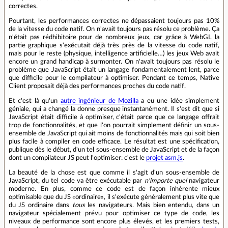
correctes.
Pourtant, les performances correctes ne dépassaient toujours pas 10%
de la vitesse du code natif. On n'avait toujours pas résolu ce problème. Ça
n'était pas rédhibitoire pour de nombreux jeux, car grâce à WebGL la
partie graphique s'exécutait déjà très près de la vitesse du code natif,
mais pour le reste (physique, intelligence artificielle…) les jeux Web avait
encore un grand handicap à surmonter. On n'avait toujours pas résolu le
problème que JavaScript était un langage fondamentalement lent, parce
que difficile pour le compilateur à optimiser. Pendant ce temps, Native
Client proposait déjà des performances proches du code natif.
Et c'est là qu'un
autre ingénieur de Mozilla
a eu une idée simplement
géniale, qui a changé la donne presque instantanément. Il s'est dit que si
JavaScript était difficile à optimiser, c'était parce que ce langage offrait
trop de fonctionnalités, et que l'on pourrait simplement définir un sous-
ensemble de JavaScript qui ait moins de fonctionnalités mais qui soit bien
plus facile à compiler en code efficace. Le résultat est une spécification,
publique dès le début, d'un tel sous-ensemble de JavaScript et de la façon
dont un compilateur JS peut l'optimiser: c'est le
projet asm.js
.
La beauté de la chose est que comme il s'agit d'un sous-ensemble de
JavaScript, du tel code va être exécutable par
n'importe quel
navigateur
moderne. En plus, comme ce code est de façon inhérente mieux
optimisable que du JS «ordinaire», il s'exécute généralement plus vite que
du JS ordinaire dans
tous
les navigateurs. Mais bien entendu, dans un
navigateur spécialement prévu pour optimiser ce type de code, les
niveaux de performance sont encore plus élevés, et les premiers tests,