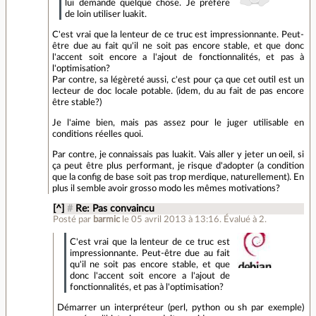
lui demande quelque chose. Je préfère
de loin utiliser luakit.
C'est vrai que la lenteur de ce truc est impressionnante. Peut-
être due au fait qu'il ne soit pas encore stable, et que donc
l'accent soit encore a l'ajout de fonctionnalités, et pas à
l'optimisation?
Par contre, sa légèreté aussi, c'est pour ça que cet outil est un
lecteur de doc locale potable. (idem, du au fait de pas encore
être stable?)
Je l'aime bien, mais pas assez pour le juger utilisable en
conditions réelles quoi.
Par contre, je connaissais pas luakit. Vais aller y jeter un oeil, si
ça peut être plus performant, je risque d'adopter (a condition
que la config de base soit pas trop merdique, naturellement). En
plus il semble avoir grosso modo les mêmes motivations?
[^]
#
Re: Pas convaincu
Posté par
barmic
le 05 avril 2013 à 13:16
.
Évalué à
2
.
C'est vrai que la lenteur de ce truc est
impressionnante. Peut-être due au fait
qu'il ne soit pas encore stable, et que
donc l'accent soit encore a l'ajout de
fonctionnalités, et pas à l'optimisation?
Démarrer un interpréteur (perl, python ou sh par exemple)