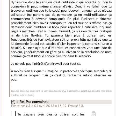
dynamique dans le sens ou c'est l'utilisateur qui accepte ou non la
connexion (il peut même changer d'avis). Donc il va falloir que tu
trouve un outil (ou que tu le code) pour pouvoir ramener ça au niveau
utilisateur (ne parlons pas de permettre ça en multi-utilisateur ça
commencera à devenir compliqué). En plus l'utilisateur aimerait
probablement bien savoir pourquoi tel ou tel truc ne s'affiche pas ça
demande donc d'utiliser un hook pour reporter à l'utilisateur qu'une
règle a matchée. Bref au niveau firewall, ça n'a rien de très pratique
ni de très flexible. Tu gagnera bien plus à utiliser soit les
fonctionnalités de ton navigateur soit un proxy http qui fait ce que tu
lui demande (et qui est capable d'aller inspecter le contenu si tu en a
besoin). S'il ne s'agit que d'interdire les connexions vers une liste de
serveur, généralement on gère ça au niveau de la résolution de nom
comme ça c'est bloqué encore plus tôt dans le scénario.
Je ne vois pas l'intérêt d'un firewall pour tout ça.
À moins bien sûr que tu imagine un protocole spécifique aux pub qu'il
suffirait de bloquer, mais ça c'est du fantasme autant interdire les
pub.
Tous les contenus que j'écris ici sont sous licence CC0 (j'abandonne autant que possible mes droits
d'auteur sur mes écrits)
[^]
#
Re: Pas convaincu
Posté par
zul
le 04 avril 2013 à 15:29
.
Évalué à
3
.
Tu gagnera bien plus à utiliser soit les