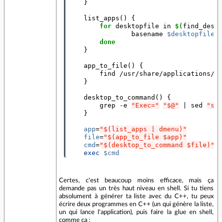
}
    list_apps
()
{
for 
desktopfile in 
$(
find_desk
basename 
$desktopfile
 
done
}
    app_to_file
()
{
        find /usr/share/applications/ 
}
    desktop_to_command
()
{
        grep -e 
"Exec="
"$@"
 | sed 
"s/
}
app
=
"$(list_apps | dmenu)"
file
=
"$(app_to_file $app)"
cmd
=
"$(desktop_to_command $file)"
exec
$cmd
Certes, c'est beaucoup moins efficace, mais ça
demande pas un très haut niveau en shell. Si tu tiens
absolument à générer ta liste avec du C++, tu peux
écrire deux programmes en C++ (un qui génère la liste,
un qui lance l'application), puis faire la glue en shell,
comme ça :