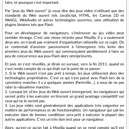
faire, et pourquoi c'est important.
Par "jeux du Web ouvert" je veux dire des jeux vidéo n'utilisant que des
standards du Web ouvert tels JavaScript, HTML, les Canvas 2D et
WebGL, WebAudio et autres technologies ouvertes, sans utilisation de
plugins binaires tels que Flash.
Pour un développeur de navigateurs, s'intéresser au jeu vidéo peut
sembler étrange. C'est une chose récente pour Mozilla. Il y a seulement
deux ans, on n'avait pas vraiment d'organisation rationelle sur ce sujet. On
se contentait d'assister passivement à l'émergence très lente des
premiers jeux du Web ouvert, qui commençaient péniblement à faire un
peu de concurrence aux jeux Flash alors omniprésents.
Et puis on s'est réveillés, je dirais en sursaut, vers la fin 2011, quand on
s'est rendu compte de ce qui était sur le point de se passer:
1. Si le Web ouvert n'est pas prêt à temps, les jeux utiliseront alors des
technologies propriétaires. C'est ce qui s'est passé avec Flash lors de la
«première manche» il y a quelques années (Farmville…), à nous de ne pas
rater la «deuxième manche».
2. Lorsque (et si) les jeux du Web ouvert émergeront, les navigateurs qui
seront prêts à les exécuter en tireront un grand avantage compétitif sur
ceux qui ne le seront pas.
3. Les jeux vidéo sont généralement des applications très exigentes en
matière de performances et de fonctionnalités. Un navigateur qui sait les
exécuter dans de bonnes conditions sera prêt à exécuter la plupart des
autres applications. C'est un très bon test pour un navigateur.
Alors, qu'est-ce qu'on fait à Mozilla quand on se rend compte qu'il est