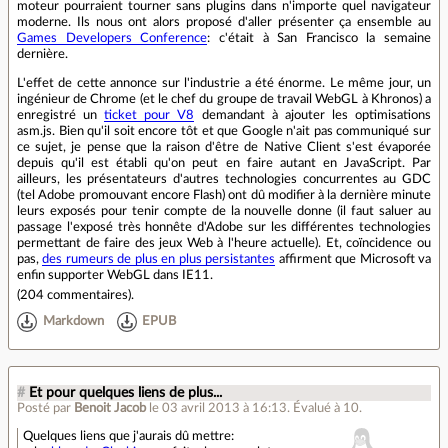
moteur pourraient tourner sans plugins dans n'importe quel navigateur
moderne. Ils nous ont alors proposé d'aller présenter ça ensemble au
Games Developers Conference
: c'était à San Francisco la semaine
dernière.
L'effet de cette annonce sur l'industrie a été énorme. Le même jour, un
ingénieur de Chrome (et le chef du groupe de travail WebGL à Khronos) a
enregistré un
ticket pour V8
demandant à ajouter les optimisations
asm.js. Bien qu'il soit encore tôt et que Google n'ait pas communiqué sur
ce sujet, je pense que la raison d'être de Native Client s'est évaporée
depuis qu'il est établi qu'on peut en faire autant en JavaScript. Par
ailleurs, les présentateurs d'autres technologies concurrentes au GDC
(tel Adobe promouvant encore Flash) ont dû modifier à la dernière minute
leurs exposés pour tenir compte de la nouvelle donne (il faut saluer au
passage l'exposé très honnête d'Adobe sur les différentes technologies
permettant de faire des jeux Web à l'heure actuelle). Et, coïncidence ou
pas,
des rumeurs de plus en plus persistantes
affirment que Microsoft va
enfin supporter WebGL dans IE11.
(
204 commentaires
).
Markdown
EPUB
#
Et pour quelques liens de plus...
Posté par
Benoit Jacob
le 03 avril 2013 à 16:13
.
Évalué à
10
.
Quelques liens que j'aurais dû mettre: