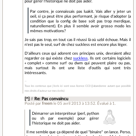
pour gérer l'historique ne doit pas aider.
Par contre, je connaissais pas luakit. Vais aller y jeter un
oeil, si ça peut être plus performant, je risque d'adopter (a
condition que la config de base soit pas trop merdique,
naturellement). En plus il semble avoir grosso modo les
mêmes motivations?
Je sais pas trop, en tout cas il réussi là où uzbl échoue. Mais il
n'est pas le seul, surf de chez suckless est encore plus léger.
D'ailleurs ceux qui adorent ces principes unix, devraient allez
regarder ce qui existe chez
suckless
. Ils ont certains logiciels
« complet » comme surf ou dwm qui peuvent plaire ou pas,
mais surtout ils ont une liste d'outils qui sont très
intéressants.
Tous les contenus que j'écris ici sont sous licence CC0 (j'abandonne autant que possible
mes droits d'auteur sur mes écrits)
[^]
#
Re: Pas convaincu
Posté par
freem
le 05 avril 2013 à 13:52
.
Évalué à
1
.
Démarrer un interpréteur (perl, python
ou sh par exemple) pour gérer
l'historique ne doit pas aider.
Il me semble que ça dépend de quel "binaire" on lance. Perso,