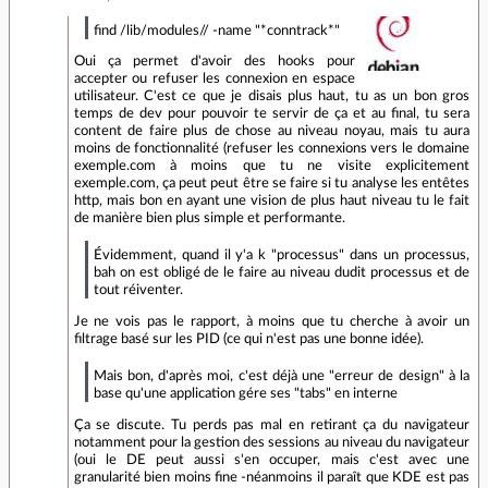
find /lib/modules// -name "*conntrack*"
Oui ça permet d'avoir des hooks pour
accepter ou refuser les connexion en espace
utilisateur. C'est ce que je disais plus haut, tu as un bon gros
temps de dev pour pouvoir te servir de ça et au final, tu sera
content de faire plus de chose au niveau noyau, mais tu aura
moins de fonctionnalité (refuser les connexions vers le domaine
exemple.com à moins que tu ne visite explicitement
exemple.com, ça peut peut être se faire si tu analyse les entêtes
http, mais bon en ayant une vision de plus haut niveau tu le fait
de manière bien plus simple et performante.
Évidemment, quand il y'a k "processus" dans un processus,
bah on est obligé de le faire au niveau dudit processus et de
tout réiventer.
Je ne vois pas le rapport, à moins que tu cherche à avoir un
filtrage basé sur les PID (ce qui n'est pas une bonne idée).
Mais bon, d'après moi, c'est déjà une "erreur de design" à la
base qu'une application gére ses "tabs" en interne
Ça se discute. Tu perds pas mal en retirant ça du navigateur
notamment pour la gestion des sessions au niveau du navigateur
(oui le DE peut aussi s'en occuper, mais c'est avec une
granularité bien moins fine -néanmoins il paraît que KDE est pas