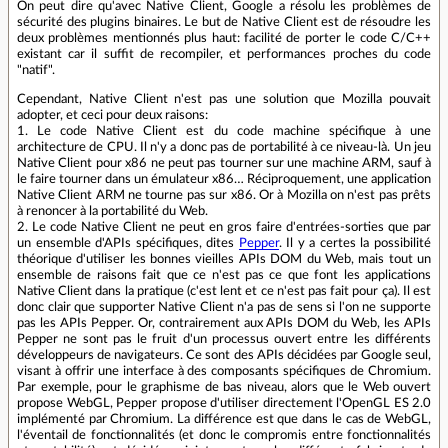
On peut dire qu'avec Native Client, Google a résolu les problèmes de
sécurité des plugins binaires. Le but de Native Client est de résoudre les
deux problèmes mentionnés plus haut: facilité de porter le code C/C++
existant car il suffit de recompiler, et performances proches du code
"natif".
Cependant, Native Client n'est pas une solution que Mozilla pouvait
adopter, et ceci pour deux raisons:
1. Le code Native Client est du code machine spécifique à une
architecture de CPU. Il n'y a donc pas de portabilité à ce niveau-là. Un jeu
Native Client pour x86 ne peut pas tourner sur une machine ARM, sauf à
le faire tourner dans un émulateur x86… Réciproquement, une application
Native Client ARM ne tourne pas sur x86. Or à Mozilla on n'est pas prêts
à renoncer à la portabilité du Web.
2. Le code Native Client ne peut en gros faire d'entrées-sorties que par
un ensemble d'APIs spécifiques, dites
Pepper
. Il y a certes la possibilité
théorique d'utiliser les bonnes vieilles APIs DOM du Web, mais tout un
ensemble de raisons fait que ce n'est pas ce que font les applications
Native Client dans la pratique (c'est lent et ce n'est pas fait pour ça). Il est
donc clair que supporter Native Client n'a pas de sens si l'on ne supporte
pas les APIs Pepper. Or, contrairement aux APIs DOM du Web, les APIs
Pepper ne sont pas le fruit d'un processus ouvert entre les différents
développeurs de navigateurs. Ce sont des APIs décidées par Google seul,
visant à offrir une interface à des composants spécifiques de Chromium.
Par exemple, pour le graphisme de bas niveau, alors que le Web ouvert
propose WebGL, Pepper propose d'utiliser directement l'OpenGL ES 2.0
implémenté par Chromium. La différence est que dans le cas de WebGL,
l'éventail de fonctionnalités (et donc le compromis entre fonctionnalités