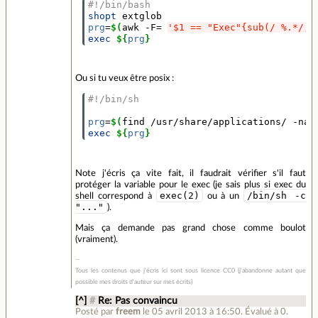
#!/bin/bash
shopt 
prg
=
$(
awk -F
=
'$1 == "Exec"{sub(/ %.*/, 
exec
${
prg
}
Ou si tu veux être posix :
#!/bin/sh
prg
=
$(
find /usr/share/applications/ -nam
exec
${
prg
}
Note j'écris ça vite fait, il faudrait vérifier s'il faut
protéger la variable pour le exec (je sais plus si exec du
exec(2)
/bin/sh -c
shell correspond à
ou à un
"..."
).
Mais ça demande pas grand chose comme boulot
(vraiment).
Tous les contenus que j'écris ici sont sous licence CC0 (j'abandonne autant que
possible mes droits d'auteur sur mes écrits)
[^]
#
Re: Pas convaincu
Posté par
freem
le 05 avril 2013 à 16:50
.
Évalué à
0
.