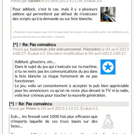
Posté par
claudex
le 03 avril 2013 à 21:36
.
Évalué à
4
.
Pour adblock, c'est le cas, mais il y a plusieurs
addons qui permettent par défaut de n'exécuter
des scripts qu'à la demande ou sur liste blanche.
« Rappelez-vous toujours que si la Gestapo avait les moyens de vous faire parler, les politiciens ont,
eux, les moyens de vous faire taire. » Coluche
[^]
#
Re: Pas convaincu
Posté par
tuxicoman
(
site web personnel
,
Mastodon
)
le 04 avril 2013
à 00:37
.
Évalué à
3
.
Dernière modification le 04 avril 2013 à 00:37.
Adblock, ghostery, etc…
Dans le sujet du jeu qui s'exécute sur ta machine,
si tu ne mets pas les communications du jeu dans
la liste blanche ca risque fortement de ne pas
fonctionner.
Le jeu, voila un consentement à accepter la pub bien appréciable
pour les annonceurs vu qu'on ne reste plus devant la TV ni la radio,
voila leur créneau pour toucher la nouvelle génération.
[^]
#
Re: Pas convaincu
Posté par
freem
le 04 avril 2013 à 13:12
.
Évalué à
3
.
Euh…. les firewall sont 1000 fois plus efficaces que
n'importe laquelle de ces trucs basés sur des
listes…