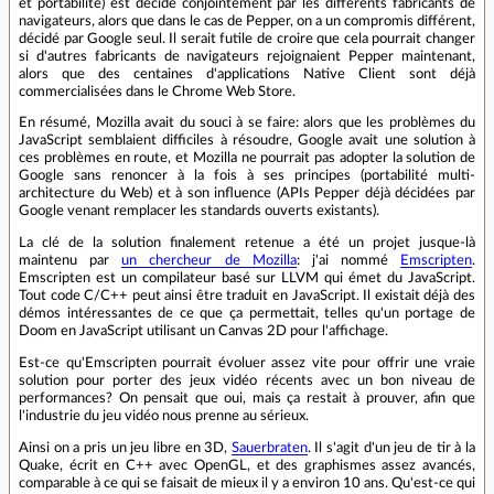
et portabilité) est décidé conjointement par les différents fabricants de
navigateurs, alors que dans le cas de Pepper, on a un compromis différent,
décidé par Google seul. Il serait futile de croire que cela pourrait changer
si d'autres fabricants de navigateurs rejoignaient Pepper maintenant,
alors que des centaines d'applications Native Client sont déjà
commercialisées dans le Chrome Web Store.
En résumé, Mozilla avait du souci à se faire: alors que les problèmes du
JavaScript semblaient difficiles à résoudre, Google avait une solution à
ces problèmes en route, et Mozilla ne pourrait pas adopter la solution de
Google sans renoncer à la fois à ses principes (portabilité multi-
architecture du Web) et à son influence (APIs Pepper déjà décidées par
Google venant remplacer les standards ouverts existants).
La clé de la solution finalement retenue a été un projet jusque-là
maintenu par
un chercheur de Mozilla
: j'ai nommé
Emscripten
.
Emscripten est un compilateur basé sur LLVM qui émet du JavaScript.
Tout code C/C++ peut ainsi être traduit en JavaScript. Il existait déjà des
démos intéressantes de ce que ça permettait, telles qu'un portage de
Doom en JavaScript utilisant un Canvas 2D pour l'affichage.
Est-ce qu'Emscripten pourrait évoluer assez vite pour offrir une vraie
solution pour porter des jeux vidéo récents avec un bon niveau de
performances? On pensait que oui, mais ça restait à prouver, afin que
l'industrie du jeu vidéo nous prenne au sérieux.
Ainsi on a pris un jeu libre en 3D,
Sauerbraten
. Il s'agit d'un jeu de tir à la
Quake, écrit en C++ avec OpenGL, et des graphismes assez avancés,
comparable à ce qui se faisait de mieux il y a environ 10 ans. Qu'est-ce qui