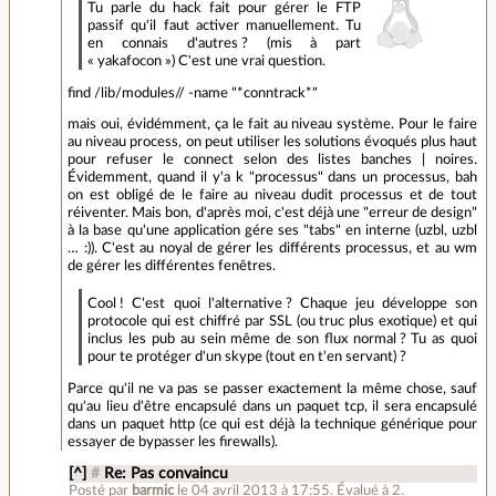
Tu parle du hack fait pour gérer le FTP
passif qu'il faut activer manuellement. Tu
en connais d'autres ? (mis à part
« yakafocon ») C'est une vrai question.
find /lib/modules// -name "*conntrack*"
mais oui, évidémment, ça le fait au niveau système. Pour le faire
au niveau process, on peut utiliser les solutions évoqués plus haut
pour refuser le connect selon des listes banches | noires.
Évidemment, quand il y'a k "processus" dans un processus, bah
on est obligé de le faire au niveau dudit processus et de tout
réiventer. Mais bon, d'après moi, c'est déjà une "erreur de design"
à la base qu'une application gére ses "tabs" en interne (uzbl, uzbl
… :)). C'est au noyal de gérer les différents processus, et au wm
de gérer les différentes fenêtres.
Cool ! C'est quoi l'alternative ? Chaque jeu développe son
protocole qui est chiffré par SSL (ou truc plus exotique) et qui
inclus les pub au sein même de son flux normal ? Tu as quoi
pour te protéger d'un skype (tout en t'en servant) ?
Parce qu'il ne va pas se passer exactement la même chose, sauf
qu'au lieu d'être encapsulé dans un paquet tcp, il sera encapsulé
dans un paquet http (ce qui est déjà la technique générique pour
essayer de bypasser les firewalls).
[^]
#
Re: Pas convaincu
Posté par
barmic
le 04 avril 2013 à 17:55
.
Évalué à
2
.