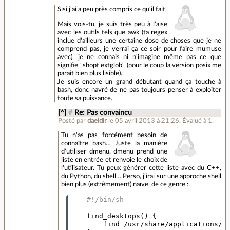
Sisi j'ai a peu près compris ce qu'il fait.
Mais vois-tu, je suis très peu à l'aise
avec les outils tels que awk (ta regex
inclue d'ailleurs une certaine dose de choses que je ne
comprend pas, je verrai ça ce soir pour faire mumuse
avec), je ne connais ni n'imagine même pas ce que
signifie "shopt extglob" (pour le coup la version posix me
parait bien plus lisible).
Je suis encore un grand débutant quand ça touche à
bash, donc navré de ne pas toujours penser à exploiter
toute sa puissance.
[^]
#
Re: Pas convaincu
Posté par
daeldir
le 05 avril 2013 à 21:26
.
Évalué à
1
.
Tu n'as pas forcément besoin de
connaître bash… Juste la manière
d'utiliser dmenu. dmenu prend une
liste en entrée et renvoie le choix de
l'utilisateur. Tu peux générer cette liste avec du C++,
du Python, du shell… Perso, j'irai sur une approche shell
bien plus (extrêmement) naïve, de ce genre :
#!/bin/sh
    find_desktops
()
{
        find /usr/share/applications/ 