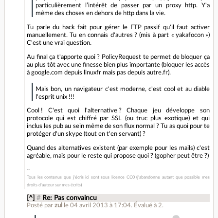
particulièrement l’intérêt de passer par un proxy http. Y'a
même des choses en dehors de http dans la vie.
Tu parle du hack fait pour gérer le FTP passif qu'il faut activer
manuellement. Tu en connais d'autres ? (mis à part « yakafocon »)
C'est une vrai question.
Au final ça t'apporte quoi ? PolicyRequest te permet de bloquer ça
au plus tôt avec une finesse bien plus importante (bloquer les accès
à google.com depuis linuxfr mais pas depuis autre.fr).
Mais bon, un navigateur c'est moderne, c'est cool et au diable
l'esprit unix !!!
Cool ! C'est quoi l'alternative ? Chaque jeu développe son
protocole qui est chiffré par SSL (ou truc plus exotique) et qui
inclus les pub au sein même de son flux normal ? Tu as quoi pour te
protéger d'un skype (tout en t'en servant) ?
Quand des alternatives existent (par exemple pour les mails) c'est
agréable, mais pour le reste qui propose quoi ? (gopher peut être ?)
Tous les contenus que j'écris ici sont sous licence CC0 (j'abandonne autant que possible mes
droits d'auteur sur mes écrits)
[^]
#
Re: Pas convaincu
Posté par
zul
le 04 avril 2013 à 17:04
.
Évalué à
2
.