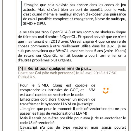
J'imagine que cela n'existe pas encore dans les codes de jeu
actuels. Mais si c'est bien un port de openCL pour le web,
c'est quand même le meilleur moyen d'exposer une puissance
de calcul parallèle complexe et changeante, à base de multicpu,
SIMD + GPU.
Je ne sais pas trop. OpenGL 4.3 et ses «compute shaders» risque
de faire pas mal d'ombre à OpenCL. Et quand on voit que ce n'est
que maintenant en 2013 avec Unreal Engine 4 que ce genre de
choses commence à être réellement utilisé dans les jeux… je ne
suis pas convaincu que WebGL, avec ses bons 5 ans (voire 10 ans)
de retard sur OpenGL, en ait besoin à court terme i.e. on a
d'autres problèmes plus urgents.
[^]
#
Re: Et pour quelques liens de plus...
Posté par
Gof
(
site web personnel
)
le 03 avril 2013 à 17:50
.
Évalué à
6
.
Pour le SIMD, Clang est capable de
comprendre les intrinsics de GCC, et LLVM
est aussi capable de vectoriser le code.
Emscripten doit alors trouver un moyen de
transformer le bytecode LLVM en javascript.
J'imagine que pour le moment il doit dé-vectoriser. (ou ne pas
passer les flags de vectorisation à LLVM)
Mais il serait peut-être possible pour asm.js de re-vectoriser le
code JS dé-vectorisé.
(Javascript n'a pas de type vectoriel, mais asm.js pourait