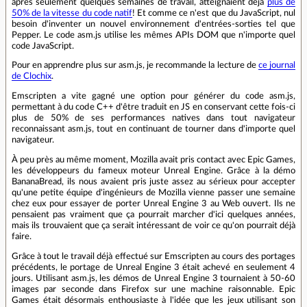
après seulement quelques semaines de travail, atteignaient déjà
plus de
50% de la vitesse du code natif
! Et comme ce n'est que du JavaScript, nul
besoin d'inventer un nouvel environnement d'entrées-sorties tel que
Pepper. Le code asm.js utilise les mêmes APIs DOM que n'importe quel
code JavaScript.
Pour en apprendre plus sur asm.js, je recommande la lecture de
ce journal
de Clochix
.
Emscripten a vite gagné une option pour générer du code asm.js,
permettant à du code C++ d'être traduit en JS en conservant cette fois-ci
plus de 50% de ses performances natives dans tout navigateur
reconnaissant asm.js, tout en continuant de tourner dans d'importe quel
navigateur.
À peu près au même moment, Mozilla avait pris contact avec Epic Games,
les développeurs du fameux moteur Unreal Engine. Grâce à la démo
BananaBread, ils nous avaient pris juste assez au sérieux pour accepter
qu'une petite équipe d'ingénieurs de Mozilla vienne passer une semaine
chez eux pour essayer de porter Unreal Engine 3 au Web ouvert. Ils ne
pensaient pas vraiment que ça pourrait marcher d'ici quelques années,
mais ils trouvaient que ça serait intéressant de voir ce qu'on pourrait déjà
faire.
Grâce à tout le travail déjà effectué sur Emscripten au cours des portages
précédents, le portage de Unreal Engine 3 était achevé en seulement 4
jours. Utilisant asm.js, les démos de Unreal Engine 3 tournaient à 50-60
images par seconde dans Firefox sur une machine raisonnable. Epic
Games était désormais enthousiaste à l'idée que les jeux utilisant son