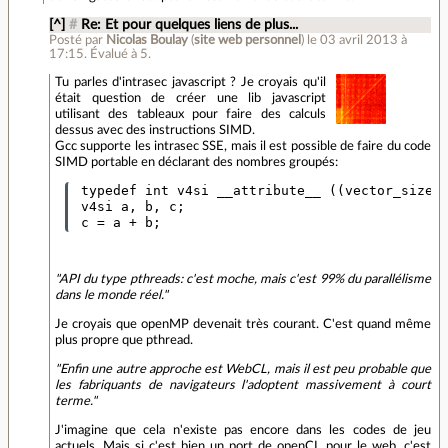
[^]
#
Re: Et pour quelques liens de plus...
Posté par
Nicolas Boulay
(
site web personnel
)
le 03 avril 2013 à
17:15
.
Évalué à
5
.
Tu parles d'intrasec javascript ? Je croyais qu'il
était question de créer une lib javascript
utilisant des tableaux pour faire des calculs
dessus avec des instructions SIMD.
Gcc supporte les intrasec SSE, mais il est possible de faire du code
SIMD portable en déclarant des nombres groupés:
 typedef int v4si __attribute__ ((vector_size (
 v4si a, b, c;    

"API du type pthreads: c'est moche, mais c'est 99% du parallélisme
dans le monde réel."
Je croyais que openMP devenait très courant. C'est quand même
plus propre que pthread.
"Enfin une autre approche est WebCL, mais il est peu probable que
les fabriquants de navigateurs l'adoptent massivement à court
terme."
J'imagine que cela n'existe pas encore dans les codes de jeu
actuels. Mais si c'est bien un port de openCL pour le web, c'est