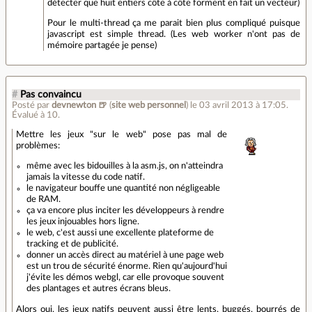
détecter que huit entiers côte à côte forment en fait un vecteur)
Pour le multi-thread ça me parait bien plus compliqué puisque
javascript est simple thread. (Les web worker n'ont pas de
mémoire partagée je pense)
#
Pas convaincu
Posté par
devnewton 🍺
(
site web personnel
)
le 03 avril 2013 à 17:05
.
Évalué à
10
.
Mettre les jeux "sur le web" pose pas mal de
problèmes:
même avec les bidouilles à la asm.js, on n'atteindra
jamais la vitesse du code natif.
le navigateur bouffe une quantité non négligeable
de RAM.
ça va encore plus inciter les développeurs à rendre
les jeux injouables hors ligne.
le web, c'est aussi une excellente plateforme de
tracking et de publicité.
donner un accès direct au matériel à une page web
est un trou de sécurité énorme. Rien qu'aujourd'hui
j'évite les démos webgl, car elle provoque souvent
des plantages et autres écrans bleus.
Alors oui, les jeux natifs peuvent aussi être lents, buggés, bourrés de