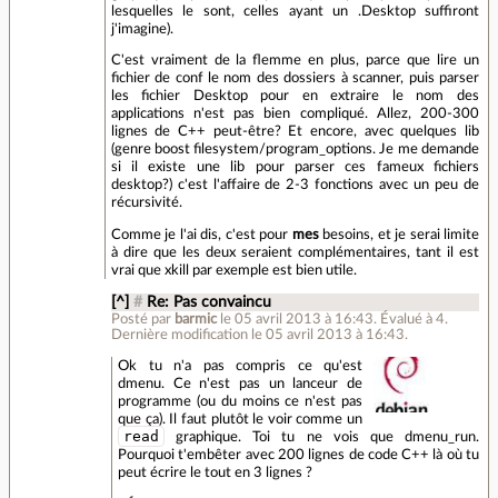
lesquelles le sont, celles ayant un .Desktop suffiront
j'imagine).
C'est vraiment de la flemme en plus, parce que lire un
fichier de conf le nom des dossiers à scanner, puis parser
les fichier Desktop pour en extraire le nom des
applications n'est pas bien compliqué. Allez, 200-300
lignes de C++ peut-être? Et encore, avec quelques lib
(genre boost filesystem/program_options. Je me demande
si il existe une lib pour parser ces fameux fichiers
desktop?) c'est l'affaire de 2-3 fonctions avec un peu de
récursivité.
Comme je l'ai dis, c'est pour
mes
besoins, et je serai limite
à dire que les deux seraient complémentaires, tant il est
vrai que xkill par exemple est bien utile.
[^]
#
Re: Pas convaincu
Posté par
barmic
le 05 avril 2013 à 16:43
.
Évalué à
4
.
Dernière modification le 05 avril 2013 à 16:43.
Ok tu n'a pas compris ce qu'est
dmenu. Ce n'est pas un lanceur de
programme (ou du moins ce n'est pas
que ça). Il faut plutôt le voir comme un
read
graphique. Toi tu ne vois que dmenu_run.
Pourquoi t'embêter avec 200 lignes de code C++ là où tu
peut écrire le tout en 3 lignes ?