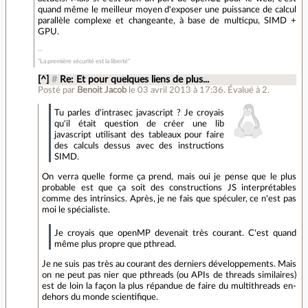
quand même le meilleur moyen d'exposer une puissance de calcul
parallèle complexe et changeante, à base de multicpu, SIMD +
GPU.
"La première sécurité est la liberté"
[^]
#
Re: Et pour quelques liens de plus...
Posté par
Benoit Jacob
le 03 avril 2013 à 17:36
.
Évalué à
2
.
Tu parles d'intrasec javascript ? Je croyais
qu'il était question de créer une lib
javascript utilisant des tableaux pour faire
des calculs dessus avec des instructions
SIMD.
On verra quelle forme ça prend, mais oui je pense que le plus
probable est que ça soit des constructions JS interprétables
comme des intrinsics. Après, je ne fais que spéculer, ce n'est pas
moi le spécialiste.
Je croyais que openMP devenait très courant. C'est quand
même plus propre que pthread.
Je ne suis pas très au courant des derniers développements. Mais
on ne peut pas nier que pthreads (ou APIs de threads similaires)
est de loin la façon la plus répandue de faire du multithreads en-
dehors du monde scientifique.