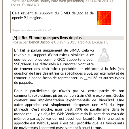
Posté par
Nicolas Boulay
(
site web personnel
)
le 03 avril 2013 à
16:31
.
Évalué à
3
.
Cela revient au support du SIMD de gcc et de
openMP j'imagine.
"La première sécurité est la liberté"
[^]
#
Re: Et pour quelques liens de plus...
Posté par
Benoit Jacob
le 03 avril 2013 à 16:43
.
Évalué à
3
.
En fait je parlais uniquement de SIMD. Cela va
revenir au support d'«intrinsics» similaire à ce
que les compilos comme GCC supportent pour
SSE/Neon. Les difficultés à surmonter vont être
de trouver des «intrinsics» portables et efficaces à la fois (pas
question de faire des intrinsics spécifiques à SSE par exemple) et de
trouver la bonne façon de représenter un __m128 et autres types
de paquets.
Pour le parallélisme (je n'avais pas vu cette partie de ton
commentaire) plusieurs pistes sont en train d'être explorées. Gecko
contient une implémentation expérimentale de RiverTrail. Une
autre approche est simplement d'exposer une API du type
pthreads: c'est moche, mais c'est 99% du parallélisme dans le
monde réel. Il y a déjà les Web Workers mais ils sont dépourvus de
mémoire partagée (ce qui est aussi leur beauté). Enfin une autre
approche est WebCL, mais il est peu probable que les fabriquants
de navigateurs l'adoptent massivement à court terme.