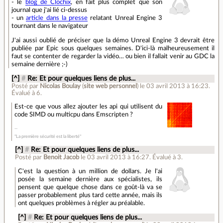
- le
blog de Clochix
, en fait plus complet que son
journal que j'ai lié ci-dessus
- un
article dans la presse
relatant Unreal Engine 3
tournant dans le navigateur
J'ai aussi oublié de préciser que la démo Unreal Engine 3 devrait être
publiée par Epic sous quelques semaines. D'ici-là malheureusement il
faut se contenter de regarder la vidéo… ou bien il fallait venir au GDC la
semaine dernière ;-)
[^]
#
Re: Et pour quelques liens de plus...
Posté par
Nicolas Boulay
(
site web personnel
)
le 03 avril 2013 à 16:23
.
Évalué à
6
.
Est-ce que vous allez ajouter les api qui utilisent du
code SIMD ou multicpu dans Emscripten ?
"La première sécurité est la liberté"
[^]
#
Re: Et pour quelques liens de plus...
Posté par
Benoit Jacob
le 03 avril 2013 à 16:27
.
Évalué à
3
.
C'est la question à un million de dollars. Je l'ai
posée la semaine dernière aux spécialistes, ils
pensent que quelque chose dans ce goût-là va se
passer probablement plus tard cette année, mais ils
ont quelques problèmes à régler au préalable.
[^]
#
Re: Et pour quelques liens de plus...