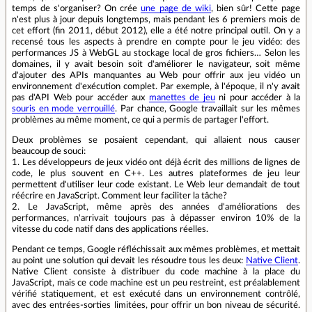
temps de s'organiser? On crée
une page de wiki
, bien sûr! Cette page
n'est plus à jour depuis longtemps, mais pendant les 6 premiers mois de
cet effort (fin 2011, début 2012), elle a été notre principal outil. On y a
recensé tous les aspects à prendre en compte pour le jeu vidéo: des
performances JS à WebGL au stockage local de gros fichiers… Selon les
domaines, il y avait besoin soit d'améliorer le navigateur, soit même
d'ajouter des APIs manquantes au Web pour offrir aux jeu vidéo un
environnement d'exécution complet. Par exemple, à l'époque, il n'y avait
pas d'API Web pour accéder aux
manettes de jeu
ni pour accéder à la
souris en mode verrouillé
. Par chance, Google travaillait sur les mêmes
problèmes au même moment, ce qui a permis de partager l'effort.
Deux problèmes se posaient cependant, qui allaient nous causer
beaucoup de souci:
1. Les développeurs de jeux vidéo ont déjà écrit des millions de lignes de
code, le plus souvent en C++. Les autres plateformes de jeu leur
permettent d'utiliser leur code existant. Le Web leur demandait de tout
réécrire en JavaScript. Comment leur faciliter la tâche?
2. Le JavaScript, même après des années d'améliorations des
performances, n'arrivait toujours pas à dépasser environ 10% de la
vitesse du code natif dans des applications réelles.
Pendant ce temps, Google réfléchissait aux mêmes problèmes, et mettait
au point une solution qui devait les résoudre tous les deux:
Native Client
.
Native Client consiste à distribuer du code machine à la place du
JavaScript, mais ce code machine est un peu restreint, est préalablement
vérifié statiquement, et est exécuté dans un environnement contrôlé,
avec des entrées-sorties limitées, pour offrir un bon niveau de sécurité.