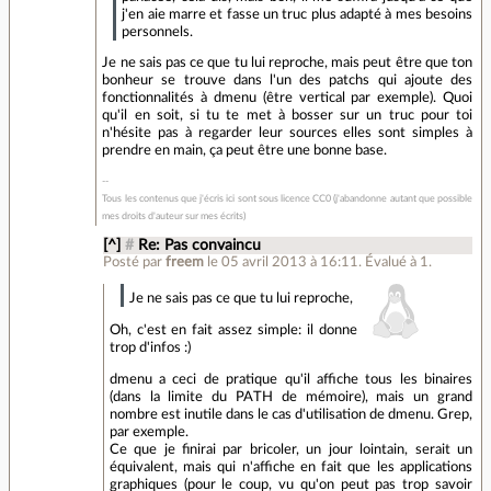
j'en aie marre et fasse un truc plus adapté à mes besoins
personnels.
Je ne sais pas ce que tu lui reproche, mais peut être que ton
bonheur se trouve dans l'un des patchs qui ajoute des
fonctionnalités à dmenu (être vertical par exemple). Quoi
qu'il en soit, si tu te met à bosser sur un truc pour toi
n'hésite pas à regarder leur sources elles sont simples à
prendre en main, ça peut être une bonne base.
Tous les contenus que j'écris ici sont sous licence CC0 (j'abandonne autant que possible
mes droits d'auteur sur mes écrits)
[^]
#
Re: Pas convaincu
Posté par
freem
le 05 avril 2013 à 16:11
.
Évalué à
1
.
Je ne sais pas ce que tu lui reproche,
Oh, c'est en fait assez simple: il donne
trop d'infos :)
dmenu a ceci de pratique qu'il affiche tous les binaires
(dans la limite du PATH de mémoire), mais un grand
nombre est inutile dans le cas d'utilisation de dmenu. Grep,
par exemple.
Ce que je finirai par bricoler, un jour lointain, serait un
équivalent, mais qui n'affiche en fait que les applications
graphiques (pour le coup, vu qu'on peut pas trop savoir