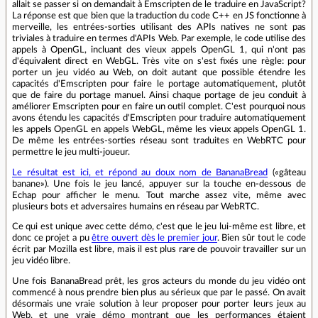
allait se passer si on demandait à Emscripten de le traduire en JavaScript?
La réponse est que bien que la traduction du code C++ en JS fonctionne à
merveille, les entrées-sorties utilisant des APIs natives ne sont pas
triviales à traduire en termes d'APIs Web. Par exemple, le code utilise des
appels à OpenGL, incluant des vieux appels OpenGL 1, qui n'ont pas
d'équivalent direct en WebGL. Très vite on s'est fixés une règle: pour
porter un jeu vidéo au Web, on doit autant que possible étendre les
capacités d'Emscripten pour faire le portage automatiquement, plutôt
que de faire du portage manuel. Ainsi chaque portage de jeu conduit à
améliorer Emscripten pour en faire un outil complet. C'est pourquoi nous
avons étendu les capacités d'Emscripten pour traduire automatiquement
les appels OpenGL en appels WebGL, même les vieux appels OpenGL 1.
De même les entrées-sorties réseau sont traduites en WebRTC pour
permettre le jeu multi-joueur.
Le résultat est ici, et répond au doux nom de BananaBread
(«gâteau
banane»). Une fois le jeu lancé, appuyer sur la touche en-dessous de
Echap pour afficher le menu. Tout marche assez vite, même avec
plusieurs bots et adversaires humains en réseau par WebRTC.
Ce qui est unique avec cette démo, c'est que le jeu lui-même est libre, et
donc ce projet a pu
être ouvert dès le premier jour
. Bien sûr tout le code
écrit par Mozilla est libre, mais il est plus rare de pouvoir travailler sur un
jeu vidéo libre.
Une fois BananaBread prêt, les gros acteurs du monde du jeu vidéo ont
commencé à nous prendre bien plus au sérieux que par le passé. On avait
désormais une vraie solution à leur proposer pour porter leurs jeux au
Web, et une vraie démo montrant que les performances étaient