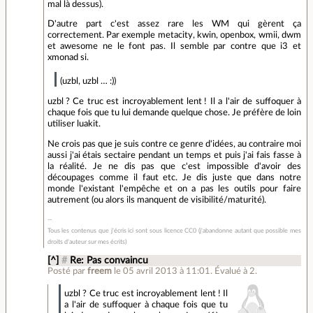
mal là dessus).
D'autre part c'est assez rare les WM qui gèrent ça
correctement. Par exemple metacity, kwin, openbox, wmii, dwm
et awesome ne le font pas. Il semble par contre que i3 et
xmonad si.
(uzbl, uzbl … :))
uzbl ? Ce truc est incroyablement lent ! Il a l'air de suffoquer à
chaque fois que tu lui demande quelque chose. Je préfère de loin
utiliser luakit.
Ne crois pas que je suis contre ce genre d'idées, au contraire moi
aussi j'ai étais sectaire pendant un temps et puis j'ai fais fasse à
la réalité. Je ne dis pas que c'est impossible d'avoir des
découpages comme il faut etc. Je dis juste que dans notre
monde l'existant l'empêche et on a pas les outils pour faire
autrement (ou alors ils manquent de visibilité/maturité).
Tous les contenus que j'écris ici sont sous licence CC0 (j'abandonne autant que possible mes
droits d'auteur sur mes écrits)
[^]
#
Re: Pas convaincu
Posté par
freem
le 05 avril 2013 à 11:01
.
Évalué à
2
.
uzbl ? Ce truc est incroyablement lent ! Il
a l'air de suffoquer à chaque fois que tu