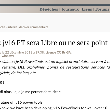
Dépêches
Journaux
Liens
Forums
note
intérêt
dernier commentaire
jv16 PT sera Libre ou ne sera point
c
le 22 décembre 2013 à 19:38
.
Licence CC By‑SA.
windows
sclaimer: jv16 PowerTools est un logiciel propriétaire servant à
 registre, DLL orphelines, points de restaurations, services
giciels, de fichiers, etc…
R !
til nimail que je me permet de te citer:
future of jv16 power tools
know, we have been developing jv16 PowerTools for well over 10