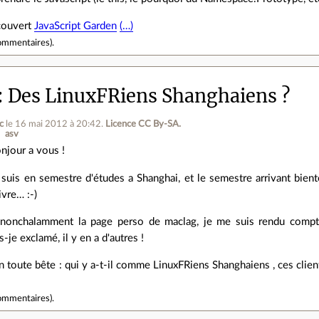
écouvert
JavaScript Garden
(…)
ommentaires
).
Des LinuxFRiens Shanghaiens ?
c
le 16 mai 2012 à 20:42
.
Licence CC By‑SA.
asv
njour a vous !
 suis en semestre d'études a Shanghai, et le semestre arrivant bientô
ivre… :-)
 nonchalamment la page perso de maclag, je me suis rendu compte 
s-je exclamé, il y en a d'autres !
n toute bête : qui y a-t-il comme LinuxFRiens Shanghaiens , ces clients
ommentaires
).