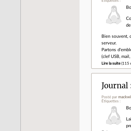
Étiquettes :
Bo
Co
d
Bien souvent, d
serveur.
Partons d'embl
(clef USB, mail,
Lire la suite
(
115 
Journal
Posté par
mackwi
Étiquettes :
Bo
La
pr