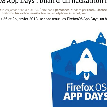
OS App Days : bilan d'un hackathon 
c
le 28 janvier 2013 à 01:26
.
Édité par
4 personnes
.
Modéré par
rootix
.
Licence
firefoxos
hackathon
mozilla
firefox
smartphone
internet
web
es 25 et 26 janvier 2013, se sont tenus les FirefoxOS App Days, un 