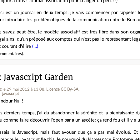
njour a tous ! Journal association pour changer un peu. :-)
ci est un journal en deux temps, je vais commencer par rappeler le
ur introduire les problématiques de la communication entre le Bure
avez peut-être, le modèle associatif est très libre dans son organi
gal ainsi qu'un préposé aux comptes qui n'est pas le représentant léga
t courant d'élire
(…)
ommentaires
).
Javascript Garden
c
le 29 mai 2012 à 13:08
.
Licence CC By‑SA.
javascript
ndour Nal !
s derniers temps, j'ai du abandonner la sérénité et la bienfaisante r
u comme faire découvrir l'open bar a un ascète: ça rend fou et il y a 
issais le Javascript, mais faut avouer que ça a pas mal évolué. Et
endre le Javascript (le this, le pourquoi du Namespace.Prototype, etc