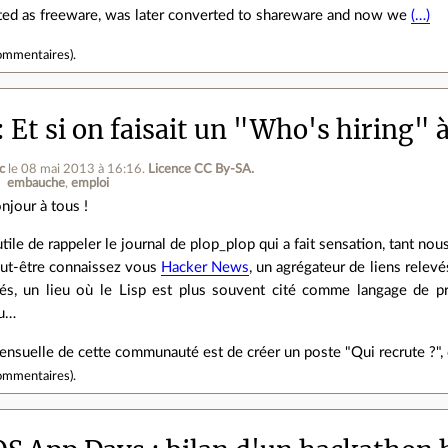
arted as freeware, was later converted to shareware and now we
(…)
ommentaires
).
Et si on faisait un "Who's hiring" à
c
le 08 mai 2013 à 16:16
.
Licence CC By‑SA.
embauche
emploi
njour à tous !
utile de rappeler le journal de plop_plop qui a fait sensation, tant 
ut-être connaissez vous
Hacker News
, un agrégateur de liens relev
és, un lieu où le Lisp est plus souvent cité comme langage de p
eu…
nsuelle de cette communauté est de créer un poste "Qui recrute ?",
ommentaires
).