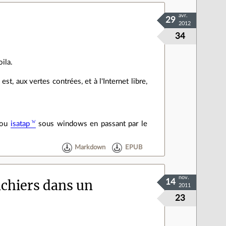
avr.
29
2012
34
oila.
st, aux vertes contrées, et à l'Internet libre,
 ou
isatap
sous windows en passant par le
Markdown
EPUB
nov.
ichiers dans un
14
2011
23