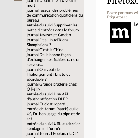
Firefox
journal
Ubuntu 12.10 veut ma
mort
journal
[assos] des problèmes
Posté par
mackwi
de communication quotidiens du
Étiquettes :
bureau
L
entrée du suivi
Supprimer les
notes d’entrées dans le forum
journal
Javascript Garden
journal
Des LinuxFRiens
Shanghaiens ?
journal
C'est la Chine...
journal
De la bonne façon
d'échanger ses fichiers dans un
serveur...
journal
Qui veut de
l'hébergement libriste et
abordable ?
journal
Grande braderie chez
O'Reilly !
entrée du suivi
Une API
d'authentification DLFP
journal
Et c'est reparti...
entrée de forum
[batch] ouille
/o\ Du bon usage du pipe et de
set
entrée du suivi
URL du dernier
sondage malformée
journal
Journal Bookmark: Cl*f