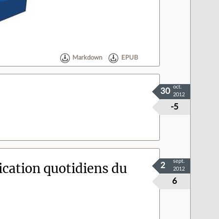
Markdown
EPUB
oct.
30
2012
-5
sept.
cation quotidiens du
2
2012
6