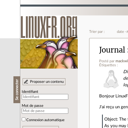
Trier par :
date
Journal
Posté par
mackwi
Étiquettes :
Di
de
Se connecter
Proposer un contenu
lo
Identifiant
Bonjour LinuxF
Mot de passe
J'ai reçu un gen
Object: The 
Connexion automatique
As you may 