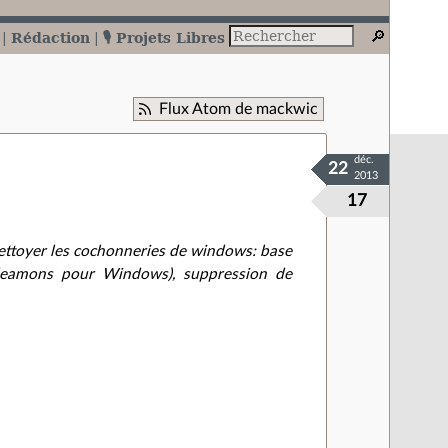
Rédaction
🎙️ Projets Libres
Flux Atom de mackwic
déc.
22
2013
17
 nettoyer les cochonneries de windows: base
 (deamons pour Windows), suppression de