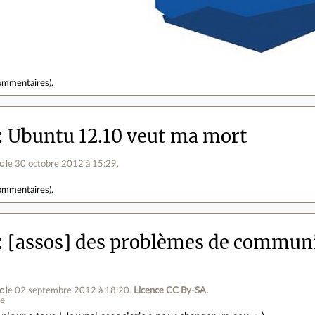
ommentaires
).
Ubuntu 12.10 veut ma mort
c
le 30 octobre 2012 à 15:29
.
ommentaires
).
[assos] des problèmes de communi
c
le 02 septembre 2012 à 18:20
.
Licence CC By‑SA.
ne