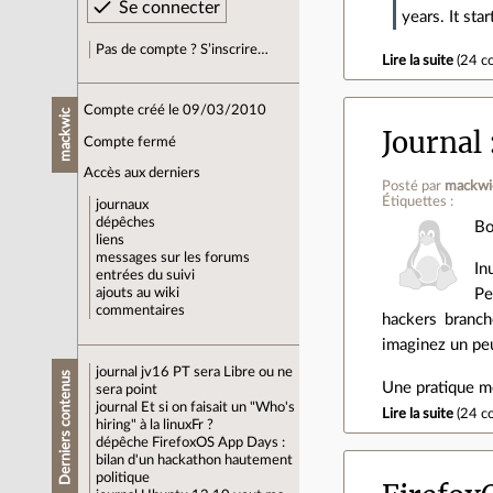
years. It st
Pas de compte ? S’inscrire…
Lire la suite
(
24 c
Compte créé le 09/03/2010
mackwic
Journal
Compte fermé
Accès aux derniers
Posté par
mackwi
Étiquettes :
journaux
dépêches
Bo
liens
messages sur les forums
In
entrées du suivi
ajouts au wiki
Pe
commentaires
hackers branch
imaginez un p
journal
jv16 PT sera Libre ou ne
Derniers contenus
Une pratique me
sera point
journal
Et si on faisait un "Who's
Lire la suite
(
24 c
hiring" à la linuxFr ?
dépêche
FirefoxOS App Days :
bilan d'un hackathon hautement
politique