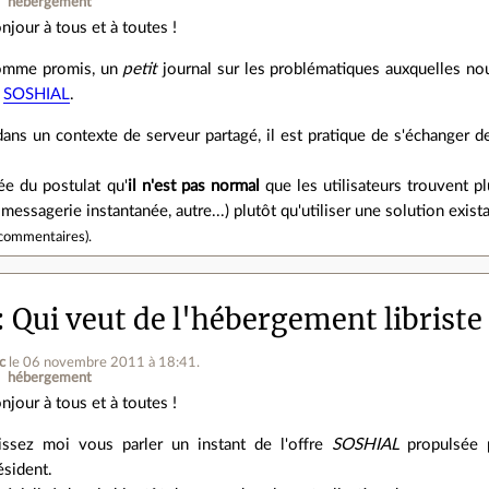
hébergement
njour à tous et à toutes !
mme promis, un
petit
journal sur les problématiques auxquelles n
e
SOSHIAL
.
ans un contexte de serveur partagé, il est pratique de s'échanger d
ée du postulat qu'
il n'est pas normal
que les utilisateurs trouvent p
 messagerie instantanée, autre...) plutôt qu'utiliser une solution exis
commentaires
).
Qui veut de l'hébergement libriste 
c
le 06 novembre 2011 à 18:41
.
hébergement
njour à tous et à toutes !
issez moi vous parler un instant de l'offre
SOSHIAL
propulsée p
ésident.