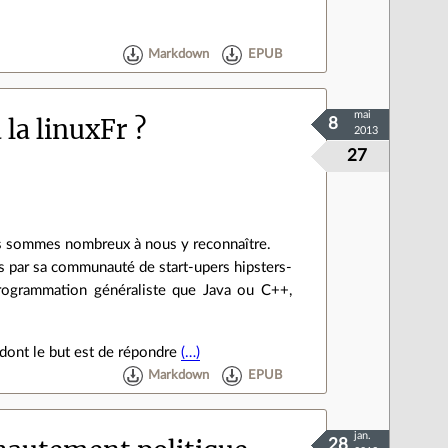
Markdown
EPUB
mai
 la linuxFr ?
8
2013
27
nous sommes nombreux à nous y reconnaître.
és par sa communauté de start-upers hipsters-
rogrammation généraliste que Java ou C++,
 dont le but est de répondre
(…)
Markdown
EPUB
jan.
28