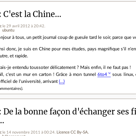
C'est la Chine...
c
le 29 avril 2012 à 20:42
.
ubuntu
njour à tous, un petit journal coup de gueule tard le soir, parce que v
nsi donc, je suis en Chine pour mes études, pays magnifique s'il n'en e
utre, et rapide.
ais-je entendu toussoter délicatement ? Mais enfin, il ne faut pas !
all, c'est un mur en carton ! Grâce à mon tunnel
6to4
sous linux,
fficiel de l'université, arrivant
(…)
ommentaires
).
De la bonne façon d'échanger ses f
..
c
le 14 novembre 2011 à 00:24
.
Licence CC By‑SA.