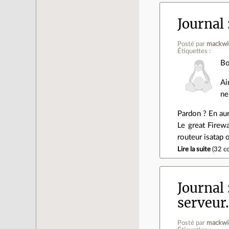
Journal
Posté par
mackwi
Étiquettes :
Bo
Ai
ne
Pardon ? En aur
Le great Firew
routeur isatap o
Lire la suite
(
32 c
Journal
serveur.
Posté par
mackwi