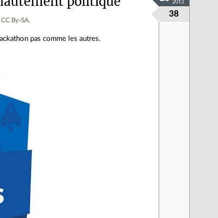
hautement politique
2013
38
 CC By‑SA.
hackathon pas comme les autres.