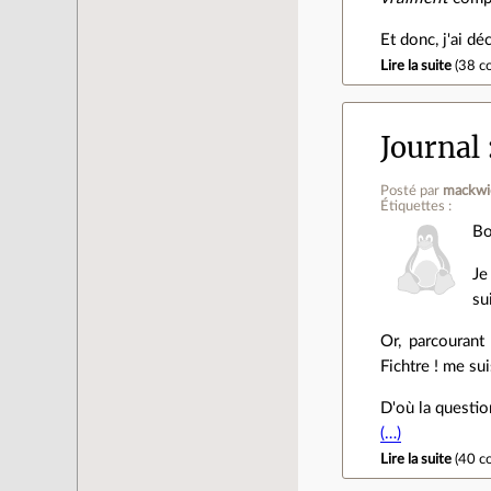
Et donc, j'ai d
Lire la suite
(
38 c
Journal
Posté par
mackwi
Étiquettes :
Bo
Je
su
Or, parcourant
Fichtre ! me sui
D'où la questio
(…)
Lire la suite
(
40 c