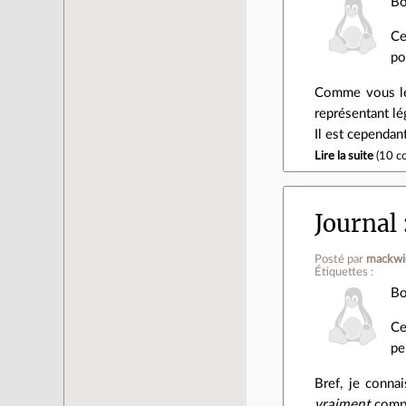
Bo
Ce
po
Comme vous le s
représentant lé
Il est cependan
Lire la suite
(
10 c
Journal
Posté par
mackwi
Étiquettes :
Bo
Ce
pe
Bref, je conna
vraiment
compr