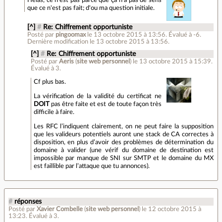
que ce n'est pas fait; d'ou ma question initiale.
[^]
#
Re: Chiffrement opportuniste
Posté par
pingoomax
le 13 octobre 2015 à 13:56
.
Évalué à
-6
.
Dernière modification le 13 octobre 2015 à 13:56.
[^]
#
Re: Chiffrement opportuniste
Posté par
Aeris
(
site web personnel
)
le 13 octobre 2015 à 15:39
.
Évalué à
3
.
Cf plus bas.
La vérification de la validité du certificat ne
DOIT
pas être faite et est de toute façon très
difficile à faire.
Les RFC l’indiquent clairement, on ne peut faire la supposition
que les valideurs potentiels auront une stack de CA correctes à
disposition, en plus d’avoir des problèmes de détermination du
domaine à valider (une vérif du domaine de destination est
impossible par manque de SNI sur SMTP et le domaine du MX
est faillible par l’attaque que tu annonces).
#
réponses
Posté par
Xavier Combelle
(
site web personnel
)
le 12 octobre 2015 à
13:23
.
Évalué à
3
.