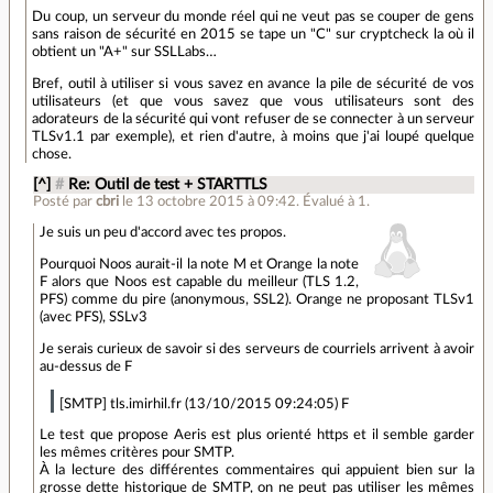
Du coup, un serveur du monde réel qui ne veut pas se couper de gens
sans raison de sécurité en 2015 se tape un "C" sur cryptcheck la où il
obtient un "A+" sur SSLLabs…
Bref, outil à utiliser si vous savez en avance la pile de sécurité de vos
utilisateurs (et que vous savez que vous utilisateurs sont des
adorateurs de la sécurité qui vont refuser de se connecter à un serveur
TLSv1.1 par exemple), et rien d'autre, à moins que j'ai loupé quelque
chose.
[^]
#
Re: Outil de test + STARTTLS
Posté par
cbri
le 13 octobre 2015 à 09:42
.
Évalué à
1
.
Je suis un peu d'accord avec tes propos.
Pourquoi Noos aurait-il la note M et Orange la note
F alors que Noos est capable du meilleur (TLS 1.2,
PFS) comme du pire (anonymous, SSL2). Orange ne proposant TLSv1
(avec PFS), SSLv3
Je serais curieux de savoir si des serveurs de courriels arrivent à avoir
au-dessus de F
[SMTP] tls.imirhil.fr (13/10/2015 09:24:05) F
Le test que propose Aeris est plus orienté https et il semble garder
les mêmes critères pour SMTP.
À la lecture des différentes commentaires qui appuient bien sur la
grosse dette historique de SMTP, on ne peut pas utiliser les mêmes