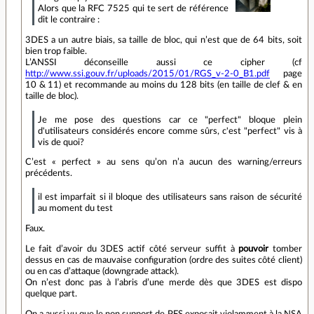
Alors que la RFC 7525 qui te sert de référence
dit le contraire :
3DES a un autre biais, sa taille de bloc, qui n’est que de 64 bits, soit
bien trop faible.
L’ANSSI déconseille aussi ce cipher (cf
http://www.ssi.gouv.fr/uploads/2015/01/RGS_v-2-0_B1.pdf
page
10 & 11) et recommande au moins du 128 bits (en taille de clef & en
taille de bloc).
Je me pose des questions car ce "perfect" bloque plein
d'utilisateurs considérés encore comme sûrs, c'est "perfect" vis à
vis de quoi?
C’est « perfect » au sens qu’on n’a aucun des warning/erreurs
précédents.
il est imparfait si il bloque des utilisateurs sans raison de sécurité
au moment du test
Faux.
Le fait d’avoir du 3DES actif côté serveur suffit à
pouvoir
tomber
dessus en cas de mauvaise configuration (ordre des suites côté client)
ou en cas d’attaque (downgrade attack).
On n’est donc pas à l’abris d’une merde dès que 3DES est dispo
quelque part.
On a aussi vu que le non support de PFS exposait violamment à la NSA