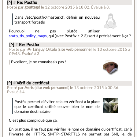
[^]
#
Re: Postfix
Posté par
gouttegd
le 12 octobre 2015 à 18:02
.
Évalué à
8
.
Dans /etc/postfix/master.cf, définir un nouveau
transport forcetls
Pourquoi ne pas plutôt utiliser
smtp_tls_policy_maps
, qui (avec Postfix ≥ 2.3) sert à précisément à ça ?
[^]
#
Re: Postfix
Posté par
🚲 Tanguy Ortolo
(
site web personnel
)
le 13 octobre 2015 à
09:48
.
Évalué à
3
.
Excellent, je ne connaissais pas !
[^]
#
Vérif du certificat
Posté par
Aeris
(
site web personnel
)
le 13 octobre 2015 à 00:36
.
Évalué à
4
.
Postfix permet d'éviter cela en vérifiant à la place
que le certificat utilisé couvre bien le nom de
domaine destinataire
C’est plus compliqué que ça.
En pratique, il ne faut pas vérifier le nom de domaine du certificat, car à
l’inverse de HTTPS, SMTP+STARTTLS ne permet pas SNI, ie. de