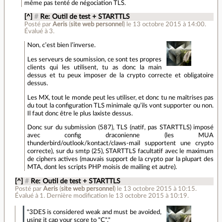
même pas tenté de négociation TLS.
[^]
#
Re: Outil de test + STARTTLS
Posté par
Aeris
(
site web personnel
)
le 13 octobre 2015 à 14:00
.
Évalué à
3
.
Non, c’est bien l’inverse.
Les serveurs de soumission, ce sont tes propres
clients qui les utilisent, tu as donc la main
dessus et tu peux imposer de la crypto correcte et obligatoire
dessus.
Les MX, tout le monde peut les utiliser, et donc tu ne maîtrises pas
du tout la configuration TLS minimale qu’ils vont supporter ou non.
Il faut donc être le plus laxiste dessus.
Donc sur du submission (587), TLS (natif, pas STARTTLS) imposé
avec config draconienne (les MUA
thunderbird/outlook/kontact/claws-mail supportent une crypto
correcte), sur du smtp (25), STARTTLS facultatif avec le maximum
de ciphers actives (mauvais support de la crypto par la plupart des
MTA, dont les scripts PHP moisis de mailing et autre).
[^]
#
Re: Outil de test + STARTTLS
Posté par
Aeris
(
site web personnel
)
le 13 octobre 2015 à 10:15
.
Évalué à
1
.
Dernière modification le 13 octobre 2015 à 10:19.
"3DES is considered weak and must be avoided,
using it cap your score to "C"."