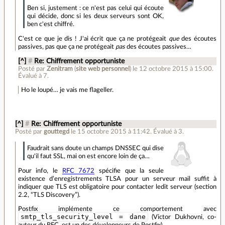
Ben si, justement : ce n'est pas celui qui écoute
qui décide, donc si les deux serveurs sont OK,
ben c'est chiffré.
C'est ce que je dis ! J'ai écrit que ça ne protégeait
que
des écoutes
passives, pas que ça ne protégeait
pas
des écoutes passives…
[^]
#
Re: Chiffrement opportuniste
Posté par
Zenitram
(
site web personnel
)
le 12 octobre 2015 à 15:00
.
Évalué à
7
.
Ho le loupé… je vais me flageller.
[^]
#
Re: Chiffrement opportuniste
Posté par
gouttegd
le 15 octobre 2015 à 11:42
.
Évalué à
3
.
Faudrait sans doute un champs DNSSEC qui dise
qu'il faut SSL, mai on est encore loin de ça…
Pour info, le
RFC 7672
spécifie que la seule
existence d’enregistrements TLSA pour un serveur mail suffit à
indiquer que TLS est obligatoire pour contacter ledit serveur (section
2.2, “TLS Discovery”).
Postfix implémente ce comportement avec
smtp_tls_security_level = dane
(Victor Dukhovni, co-