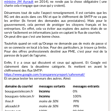
ministre JM Ayrault
en 2014), ne rende pas la chose obligatoire ( une
charte cela n'engage que ceux qui y croient).
Désarmons tout de suite l'aspect renseignement. Il est certains que les
RG ont des accès dans ces FAI et que le chiffrement de SMTP ne va pas
les arrêter (ils feront des demandes aux prestataires). Mais pour le
gouvernement, cela permet de protéger les citoyens français et les
entreprises. En effet, cela va éviter aux espions des autres états de se
servir facilement en informations juste en captant le flux de courriels.
On peut dire que c'est une bonne chose.
Toutefois quand on voit qu'Orange ne demande pas de mots de passe si
on se connecte en local à la box. Pour des particuliers, je trouve ça limite.
Pour des offres professionnels destiné aux PME, c'est pour moi de la
paresse de la part de l'agrume.
Enfin, il y a ceux qui discutent et ceux qui agissent. Et Google est
clairement dans la deuxième catégorie. Ils mettent en avant le
chiffrement des flux SMTP:
https://www.google.com/transparencyreport/saferemail/
Et on peux tester les serveurs des autres. Ainsi:
domaine du courriel
messages sortants
messages entrants
bouyguestelecom.fr
inconnu
0%
bouygues-telecom.fr
inconnu
100%
free.fr
moins de 50%
99%
aliceadsl.fr
moins de 50%
99%