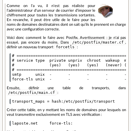
Comme on l'a vu, il n'est pas réaliste pour
l'administrateur d'un serveur de courrier d'imposer le
chiffrement pour toutes les transmissions sortantes.
En revanche, il peut être utile de le faire pour les
noms de domaines destinataires dont on sait qu'ils le prennent en charge
avec une configuration correcte.
Voici donc comment le faire avec Postfix. Avertissement : je n'ai pas
/etc/postfix/master.cf
essayé, pas encore du moins. Dans
,
forcetls
définir un nouveau transport
:
# =================================================
# service type  private unpriv  chroot  wakeup  max
#               (yes)   (yes)   (yes)   (never) (10
# =================================================
smtp      unix  -       -       -       -       -  
force-tls unix  -       -       -       -       - 
Ensuite, définir une table de transports, dans
/etc/postfix/main.cf
:
transport_maps = hash:/etc/postfix/transport
Créer cette table, en y mettant les noms de domaines pour lesquels on
veut transmettre exclusivement en TLS avec vérification :
laposte.net     force-tls: