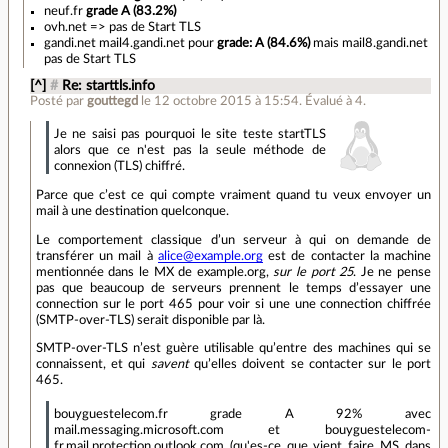
neuf.fr
grade A (83.2%)
ovh.net => pas de Start TLS
gandi.net mail4.gandi.net pour
grade: A (84.6%)
mais mail8.gandi.net
pas de Start TLS
[^]
#
Re: starttls.info
Posté par
gouttegd
le 12 octobre 2015 à 15:54
.
Évalué à
4
.
Je ne saisi pas pourquoi le site teste startTLS
alors que ce n'est pas la seule méthode de
connexion (TLS) chiffré.
Parce que c’est ce qui compte vraiment quand tu veux envoyer un
mail à une destination quelconque.
Le comportement classique d’un serveur à qui on demande de
transférer un mail à
alice@example.org
est de contacter la machine
mentionnée dans le MX de example.org,
sur le port 25
. Je ne pense
pas que beaucoup de serveurs prennent le temps d’essayer une
connection sur le port 465 pour voir si une une connection chiffrée
(SMTP-over-TLS) serait disponible par là.
SMTP-over-TLS n’est guère utilisable qu’entre des machines qui se
connaissent, et qui
savent
qu’elles doivent se contacter sur le port
465.
bouyguestelecom.fr grade A 92% avec
mail.messaging.microsoft.com et bouyguestelecom-
fr.mail.protection.outlook.com (qu'es-ce que vient faire MS dans