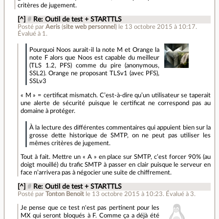
critères de jugement.
[^]
#
Re: Outil de test + STARTTLS
Posté par
Aeris
(
site web personnel
)
le 13 octobre 2015 à 10:17
.
Évalué à
1
.
Pourquoi Noos aurait-il la note M et Orange la
note F alors que Noos est capable du meilleur
(TLS 1.2, PFS) comme du pire (anonymous,
SSL2). Orange ne proposant TLSv1 (avec PFS),
SSLv3
« M » = certificat mismatch. C’est-à-dire qu’un utilisateur se taperait
une alerte de sécurité puisque le certificat ne correspond pas au
domaine à protéger.
À la lecture des différentes commentaires qui appuient bien sur la
grosse dette historique de SMTP, on ne peut pas utiliser les
mêmes critères de jugement.
Tout à fait. Mettre un « A » en place sur SMTP, c’est forcer 90% (au
doigt mouillé) du trafic SMTP à passer en clair puisque le serveur en
face n’arrivera pas à négocier une suite de chiffrement.
[^]
#
Re: Outil de test + STARTTLS
Posté par
Tonton Benoit
le 13 octobre 2015 à 10:23
.
Évalué à
3
.
Je pense que ce test n'est pas pertinent pour les
MX qui seront bloqués à F. Comme ça a déjà été