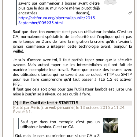
savent pas commencer à bosser avant d’être
plus que le dos au mur (voire même plutôt déjà
encastrées dedans), cf
https://cabforum.org/pipermail/public/2015-
September/005935.html
Sauf que dans ton exemple c'est pas un utilisateur lambda. C'est un
CA, normalement spécialiste de la sécurité qui t'explique qui n' pas
eu le temps en 2 ans de faire la migration (à croire qu'ils n'avaient
jamais commencé à intégrer cette technologie avant, bonjour la
veille).
Je suis d'accord avec toi, il faut parfois taper pour que la sécurité
avance. Mais autant taper sur les intermédiaires qui ont fait de
manière incomplète leur travail. Parce que passez des heures avec
des utilisateurs lamba qui ne savent pas ce qu'est HTTP ou SMTP
pour leur faire comprendre qu'il faut passer à TLS 1.2 et activer
PFS…
Il faut que cela soit près pour que l'utilisateur lambda est juste une
mise à jour/mise à niveau de ses outils à faire.
[^]
#
Re: Outil de test + STARTTLS
Posté par
Aeris
(
site web personnel
)
le 13 octobre 2015 à 11:24
.
Évalué à
1
.
Sauf que dans ton exemple c'est pas un
utilisateur lambda. C'est un CA
Oui, mais je pars du principe que si une CA a 3