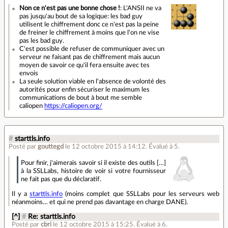
Non ce n'est pas une bonne chose !
: L'ANSII ne va
pas jusqu'au bout de sa logique: les bad guy
utilisent le chiffrement donc ce n'est pas la peine
de freiner le chiffrement à moins que l'on ne vise
pas les bad guy.
C'est possible de refuser de communiquer avec un
serveur ne faisant pas de chiffrement mais aucun
moyen de savoir ce qu'il fera ensuite avec tes
envois
La seule solution viable en l'absence de volonté des
autorités pour enfin sécuriser le maximum les
communications de bout à bout me semble
caliopen
https://caliopen.org/
#
starttls.info
Posté par
gouttegd
le 12 octobre 2015 à 14:12
.
Évalué à
5
.
Pour finir, j'aimerais savoir si il existe des outils […]
à la SSLLabs, histoire de voir si votre fournisseur
ne fait pas que du déclaratif.
Il y a
starttls.info
(moins complet que SSLLabs pour les serveurs web
néanmoins… et qui ne prend pas davantage en charge DANE).
[^]
#
Re: starttls.info
Posté par
cbri
le 12 octobre 2015 à 15:25
.
Évalué à
6
.