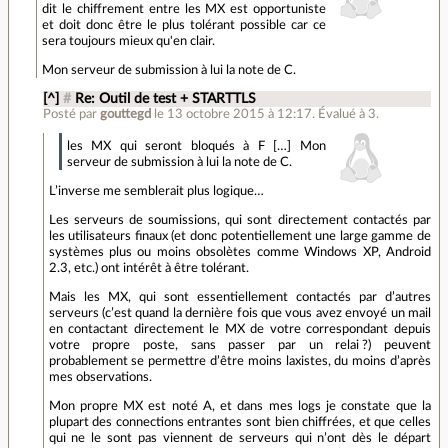
dit le chiffrement entre les MX est opportuniste
et doit donc être le plus tolérant possible car ce
sera toujours mieux qu'en clair.
Mon serveur de submission à lui la note de C.
[^]
#
Re: Outil de test + STARTTLS
Posté par
gouttegd
le 13 octobre 2015 à 12:17
.
Évalué à
3
.
les MX qui seront bloqués à F […] Mon
serveur de submission à lui la note de C.
L’inverse me semblerait plus logique…
Les serveurs de soumissions, qui sont directement contactés par
les utilisateurs finaux (et donc potentiellement une large gamme de
systèmes plus ou moins obsolètes comme Windows XP, Android
2.3, etc.) ont intérêt à être tolérant.
Mais les MX, qui sont essentiellement contactés par d’autres
serveurs (c’est quand la dernière fois que vous avez envoyé un mail
en contactant directement le MX de votre correspondant depuis
votre propre poste, sans passer par un relai ?) peuvent
probablement se permettre d’être moins laxistes, du moins d’après
mes observations.
Mon propre MX est noté A, et dans mes logs je constate que la
plupart des connections entrantes sont bien chiffrées, et que celles
qui ne le sont pas viennent de serveurs qui n’ont dès le départ