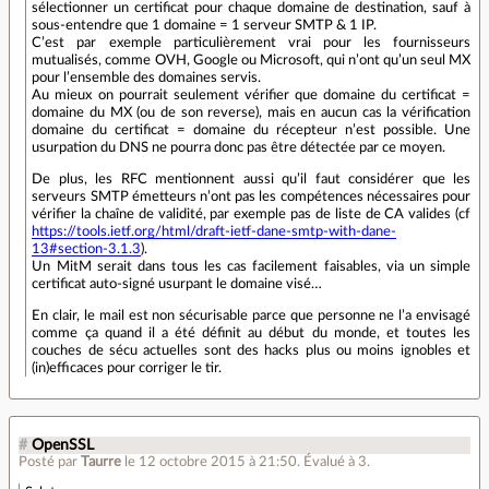
sélectionner un certificat pour chaque domaine de destination, sauf à
sous-entendre que 1 domaine = 1 serveur SMTP & 1 IP.
C’est par exemple particulièrement vrai pour les fournisseurs
mutualisés, comme OVH, Google ou Microsoft, qui n’ont qu’un seul MX
pour l’ensemble des domaines servis.
Au mieux on pourrait seulement vérifier que domaine du certificat =
domaine du MX (ou de son reverse), mais en aucun cas la vérification
domaine du certificat = domaine du récepteur n’est possible. Une
usurpation du DNS ne pourra donc pas être détectée par ce moyen.
De plus, les RFC mentionnent aussi qu’il faut considérer que les
serveurs SMTP émetteurs n’ont pas les compétences nécessaires pour
vérifier la chaîne de validité, par exemple pas de liste de CA valides (cf
https://tools.ietf.org/html/draft-ietf-dane-smtp-with-dane-
13#section-3.1.3
).
Un MitM serait dans tous les cas facilement faisables, via un simple
certificat auto-signé usurpant le domaine visé…
En clair, le mail est non sécurisable parce que personne ne l’a envisagé
comme ça quand il a été définit au début du monde, et toutes les
couches de sécu actuelles sont des hacks plus ou moins ignobles et
(in)efficaces pour corriger le tir.
#
OpenSSL
Posté par
Taurre
le 12 octobre 2015 à 21:50
.
Évalué à
3
.