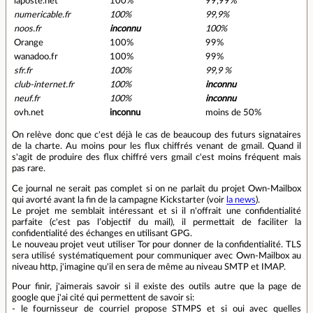
laposte.net
100%
99,99%
numericable.fr
100%
99,9%
noos.fr
inconnu
100%
Orange
100%
99%
wanadoo.fr
100%
99%
sfr.fr
100%
99,9 %
club-internet.fr
100%
inconnu
neuf.fr
100%
inconnu
ovh.net
inconnu
moins de 50%
On relève donc que c'est déjà le cas de beaucoup des futurs signataires
de la charte. Au moins pour les flux chiffrés venant de gmail. Quand il
s'agit de produire des flux chiffré vers gmail c'est moins fréquent mais
pas rare.
Ce journal ne serait pas complet si on ne parlait du projet Own-Mailbox
qui avorté avant la fin de la campagne Kickstarter (voir
la news
).
Le projet me semblait intéressant et si il n'offrait une confidentialité
parfaite (c'est pas l’objectif du mail), il permettait de faciliter la
confidentialité des échanges en utilisant GPG.
Le nouveau projet veut utiliser Tor pour donner de la confidentialité. TLS
sera utilisé systématiquement pour communiquer avec Own-Mailbox au
niveau http, j'imagine qu'il en sera de même au niveau SMTP et IMAP.
Pour finir, j'aimerais savoir si il existe des outils autre que la page de
google que j'ai cité qui permettent de savoir si:
- le fournisseur de courriel propose STMPS et si oui avec quelles