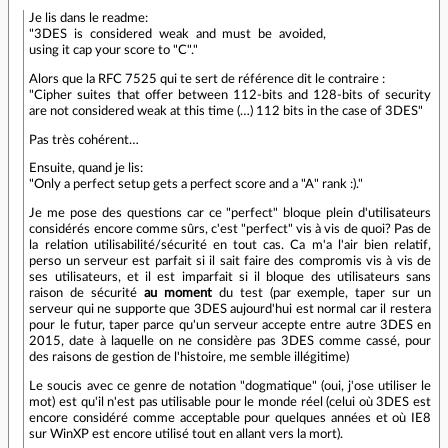
Je lis dans le readme:
"3DES is considered weak and must be avoided,
using it cap your score to "C"."
Alors que la RFC 7525 qui te sert de référence dit le contraire :
"Cipher suites that offer between 112-bits and 128-bits of security
are not considered weak at this time (…) 112 bits in the case of 3DES"
Pas très cohérent…
Ensuite, quand je lis:
"Only a perfect setup gets a perfect score and a "A" rank :)."
Je me pose des questions car ce "perfect" bloque plein d'utilisateurs
considérés encore comme sûrs, c'est "perfect" vis à vis de quoi? Pas de
la relation utilisabilité/sécurité en tout cas. Ca m'a l'air bien relatif,
perso un serveur est parfait si il sait faire des compromis vis à vis de
ses utilisateurs, et il est imparfait si il bloque des utilisateurs sans
raison de sécurité
au moment
du test (par exemple, taper sur un
serveur qui ne supporte que 3DES aujourd'hui est normal car il restera
pour le futur, taper parce qu'un serveur accepte entre autre 3DES en
2015, date à laquelle on ne considère pas 3DES comme cassé, pour
des raisons de gestion de l'histoire, me semble illégitime)
Le soucis avec ce genre de notation "dogmatique" (oui, j'ose utiliser le
mot) est qu'il n'est pas utilisable pour le monde réel (celui où 3DES est
encore considéré comme acceptable pour quelques années et où IE8
sur WinXP est encore utilisé tout en allant vers la mort).