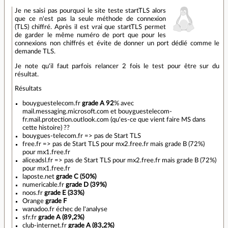
Je ne saisi pas pourquoi le site teste startTLS alors
que ce n'est pas la seule méthode de connexion
(TLS) chiffré. Après il est vrai que startTLS permet
de garder le même numéro de port que pour les
connexions non chiffrés et évite de donner un port dédié comme le
demande TLS.
Je note qu'il faut parfois relancer 2 fois le test pour être sur du
résultat.
Résultats
bouyguestelecom.fr
grade A 92
% avec
mail.messaging.microsoft.com et bouyguestelecom-
fr.mail.protection.outlook.com (qu'es-ce que vient faire MS dans
cette histoire) ??
bouygues-telecom.fr => pas de Start TLS
free.fr => pas de Start TLS pour mx2.free.fr mais grade B (72%)
pour mx1.free.fr
aliceadsl.fr => pas de Start TLS pour mx2.free.fr mais grade B (72%)
pour mx1.free.fr
laposte.net
grade C (50%)
numericable.fr
grade D (39%)
noos.fr
grade E (33%)
Orange
grade F
wanadoo.fr échec de l'analyse
sfr.fr
grade A (89,2%)
club-internet.fr
grade A (83,2%)