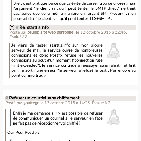
Bref, c'est pratique parce que ça évite de casser trop de choses, mais
l'argument "le client sait qu'il peut tenter le SMTP direct" ne tient
pas, parce que de la même manière en forçant SMTP-over-TLS on
pourrait dire "le client sait qu'il peut tenter TLS+SMTP".
[^]
#
Re: starttls.info
Posté par
paulez
(
site web personnel
)
le 12 octobre 2015 à 22:46
.
Évalué à
3
.
Je viens de tester starttls.info sur mon propre
serveur de mail, le service ouvre de nombreuses
connexions et donc Postfix refuse les nouvelles
connexions au bout d'un moment ("connection rate
limit exceeded"), le service continue à réessayer sans ralentir et finit
par me sortir une erreur "le serveur a refusé le test". Pas encore au
point comme truc :-)
#
Refuser un courriel sans chiffrement
Posté par
gouttegd
le 12 octobre 2015 à 14:25
.
Évalué à
7
.
Enfin je me demande si il y est possible de refuser
de communiquer un courriel si le serveur en face
ne fait pas de réception/envoi chiffré?
Oui. Pour Postfix :