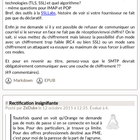
technologies (TLS, SSL) et quel algorithme?
- même questions pour IMAP et POP
Bref, des outils à la
SSLLabs
, histoire de voir si votre fournisseur ne fait
pas que du déclaratif.
Enfin je me demande si il y est possible de refuser de communiquer un
courriel si le serveur en face ne fait pas de réception/envoi chiffré? On le
sait, si vous mettez du chiffrement mais laissez la possibilité d'un mode
avec un chiffrement trop faible (RC4 ou bien SSL) ou un mode sans
chiffrement un attaquant va essayer au maximum de vous forcer à utiliser
ces modes.
Et pour en revenir au titre, pensez-vous que le SMTP devrait
obligatoirement communiquer avec une couche de chiffrement ??
(
49 commentaires
).
Markdown
EPUB
#
Rectification insignifiante
Posté par
ZeDuke
le 12 octobre 2015 à 12:35
.
Évalué à
4
.
Toutefois quand on voit qu'Orange ne demande
pas de mots de passe si on se connecte en local à
la box. Pour des particuliers, je trouve ça limite.
Pour des offres professionnels destiné aux PME,
c'est pour moi de la paresse de la part de l'agrume.