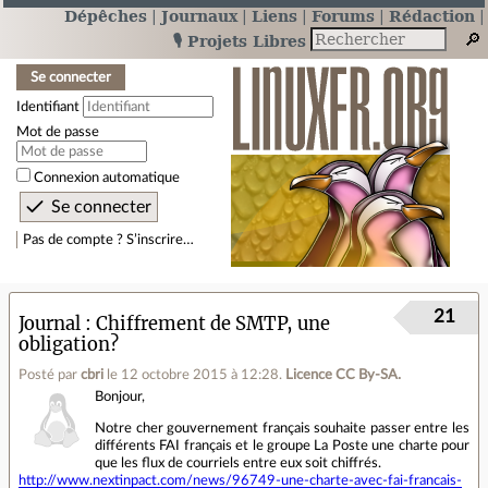
Dépêches
Journaux
Liens
Forums
Rédaction
🎙️ Projets Libres
Se connecter
Identifiant
Mot de passe
Connexion automatique
Pas de compte ? S’inscrire…
21
Journal
Chiffrement de SMTP, une
obligation?
Posté par
cbri
le 12 octobre 2015 à 12:28
.
Licence CC By‑SA.
Bonjour,
Notre cher gouvernement français souhaite passer entre les
différents FAI français et le groupe La Poste une charte pour
que les flux de courriels entre eux soit chiffrés.
http://www.nextinpact.com/news/96749-une-charte-avec-fai-francais-