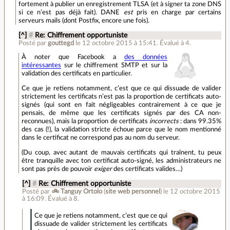
fortement à publier un enregistrement TLSA (et à signer ta zone DNS
si ce n’est pas déjà fait). DANE
est
pris en charge par certains
serveurs mails (dont Postfix, encore une fois).
[^]
#
Re: Chiffrement opportuniste
Posté par
gouttegd
le 12 octobre 2015 à 15:41
.
Évalué à
4
.
À noter que Facebook a
des données
intéressantes
sur le chiffrement SMTP et sur la
validation des certificats en particulier.
Ce que je retiens notamment, c’est que ce qui dissuade de valider
strictement les certificats n’est pas la proportion de certificats auto-
signés (qui sont en fait négligeables contrairement à ce que je
pensais, de même que les certificats signés par des CA non-
reconnues), mais la proportion de certificats
incorrects
: dans 99.35%
des cas (!), la validation stricte échoue parce que le nom mentionné
dans le certificat ne correspond pas au nom du serveur.
(Du coup, avec autant de mauvais certificats qui traînent, tu peux
être tranquille avec ton certificat auto-signé, les administrateurs ne
sont pas près de pouvoir
exiger
des certificats valides…)
[^]
#
Re: Chiffrement opportuniste
Posté par
🚲 Tanguy Ortolo
(
site web personnel
)
le 12 octobre 2015
à 16:09
.
Évalué à
8
.
Ce que je retiens notamment, c’est que ce qui
dissuade de valider strictement les certificats