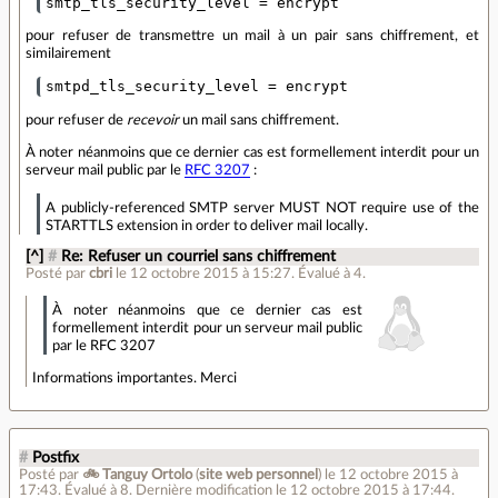
pour refuser de transmettre un mail à un pair sans chiffrement, et
similairement
pour refuser de
recevoir
un mail sans chiffrement.
À noter néanmoins que ce dernier cas est formellement interdit pour un
serveur mail public par le
RFC 3207
:
A publicly-referenced SMTP server MUST NOT require use of the
STARTTLS extension in order to deliver mail locally.
[^]
#
Re: Refuser un courriel sans chiffrement
Posté par
cbri
le 12 octobre 2015 à 15:27
.
Évalué à
4
.
À noter néanmoins que ce dernier cas est
formellement interdit pour un serveur mail public
par le RFC 3207
Informations importantes. Merci
#
Postfix
Posté par
🚲 Tanguy Ortolo
(
site web personnel
)
le 12 octobre 2015 à
17:43
.
Évalué à
8
.
Dernière modification le 12 octobre 2015 à 17:44.