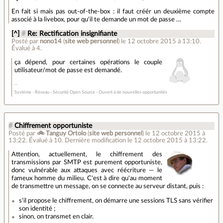
En fait si mais pas out-of-the-box : il faut créér un deuxième compte
associé à la livebox, pour qu'il te demande un mot de passe …
[^]
#
Re: Rectification insignifiante
Posté par
nono14
(
site web personnel
)
le 12 octobre 2015 à 13:10
.
Évalué à
4
.
ça dépend, pour certaines opérations le couple
utilisateur/mot de passe est demandé.
Système - Réseau - Sécurité Open Source - Ouvert à de nouvelles opportunités
#
Chiffrement opportuniste
Posté par
🚲 Tanguy Ortolo
(
site web personnel
)
le 12 octobre 2015 à
13:22
.
Évalué à
10
.
Dernière modification le 12 octobre 2015 à 13:22.
Attention, actuellement, le chiffrement des
transmissions par SMTP est purement opportuniste,
donc vulnérable aux attaques avec réécriture — le
fameux homme du milieu. C'est à dire qu'au moment
de transmettre un message, on se connecte au serveur distant, puis :
s'il propose le chiffrement, on démarre une sessions TLS sans vérifier
son identité ;
sinon, on transmet en clair.