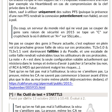
(par exemple via Heartbleed) en cas de compromission de la clef
privée dans le futur.
Idem, sauf à utiliser
uniquement
des suites PFS (puisque la présence
d’une non PFS rendrait la connexion
potentiellement
non fiable), on est
à poil.
Du coup, un serveur du monde réel qui ne veut pas se couper de
gens sans raison de sécurité en 2015 se tape un "C" sur
cryptcheck la où il obtient un "A+" sur SSLLabs…
Ne pas se couper des gens à l’heure actuelle, c’est exploser en plein
vol à la prochaine grosse faille de sécu sur ces protocoles. TLSv1.0 &
TLSv1.1 sont dorénavant
faillibles
à du Poodle, et une escalade de
cette faille rendrait vulnérables tous les utilisateurs de ces protocoles.
La note « A » est donc la seule configuration valable actuellement qui
résistera dans le temps et évitera d’avoir à patcher à l’arrache (ou non,
cf RC4 & MD5 qui persistent malgré les risques…).
Tant qu’on ne fait pas mal à l’utilisateur, la sécu ne s’améliore pas. La
preuve, même les CA ne savent pas commencer à bosser avant d’être
plus que le dos au mur (voire même plutôt déjà encastrées dedans), cf
https://cabforum.org/pipermail/public/2015-
September/005935.html
[^]
#
Re: Outil de test + STARTTLS
Posté par
cbri
le 13 octobre 2015 à 10:48
.
Évalué à
2
.
Tant qu’on ne fait pas mal à l’utilisateur, la sécu
ne s’améliore pas. La preuve, même les CA ne