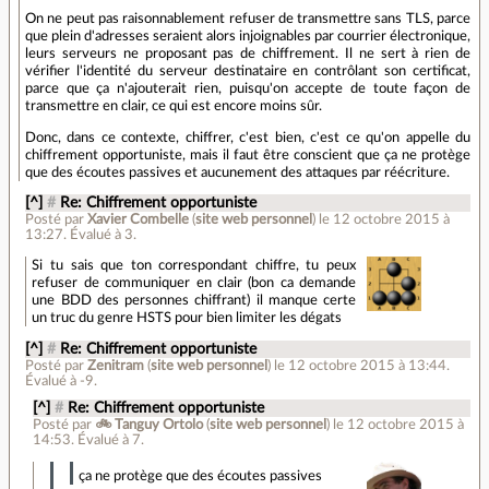
On ne peut pas raisonnablement refuser de transmettre sans TLS, parce
que plein d'adresses seraient alors injoignables par courrier électronique,
leurs serveurs ne proposant pas de chiffrement. Il ne sert à rien de
vérifier l'identité du serveur destinataire en contrôlant son certificat,
parce que ça n'ajouterait rien, puisqu'on accepte de toute façon de
transmettre en clair, ce qui est encore moins sûr.
Donc, dans ce contexte, chiffrer, c'est bien, c'est ce qu'on appelle du
chiffrement opportuniste, mais il faut être conscient que ça ne protège
que des écoutes passives et aucunement des attaques par réécriture.
[^]
#
Re: Chiffrement opportuniste
Posté par
Xavier Combelle
(
site web personnel
)
le 12 octobre 2015 à
13:27
.
Évalué à
3
.
Si tu sais que ton correspondant chiffre, tu peux
refuser de communiquer en clair (bon ca demande
une BDD des personnes chiffrant) il manque certe
un truc du genre HSTS pour bien limiter les dégats
[^]
#
Re: Chiffrement opportuniste
Posté par
Zenitram
(
site web personnel
)
le 12 octobre 2015 à 13:44
.
Évalué à
-9
.
[^]
#
Re: Chiffrement opportuniste
Posté par
🚲 Tanguy Ortolo
(
site web personnel
)
le 12 octobre 2015 à
14:53
.
Évalué à
7
.
ça ne protège que des écoutes passives