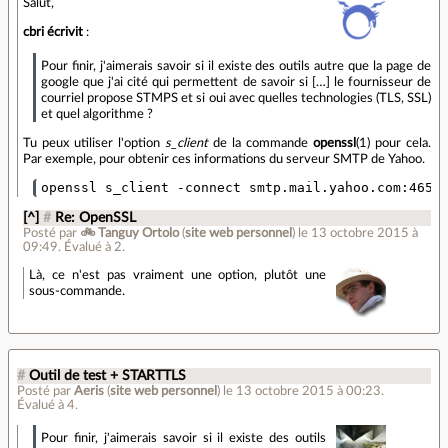
Salut,
cbri écrivit
:
Pour finir, j'aimerais savoir si il existe des outils autre que la page de
google que j'ai cité qui permettent de savoir si […] le fournisseur de
courriel propose STMPS et si oui avec quelles technologies (TLS, SSL)
et quel algorithme ?
Tu peux utiliser l'option
s_client
de la commande
openssl
(1) pour cela.
Par exemple, pour obtenir ces informations du serveur SMTP de Yahoo.
openssl s_client -connect smtp.mail.yahoo.com:465
[^]
#
Re: OpenSSL
Posté par
🚲 Tanguy Ortolo
(
site web personnel
)
le 13 octobre 2015 à
09:49
.
Évalué à
2
.
Là, ce n'est pas vraiment une option, plutôt une
sous-commande.
#
Outil de test + STARTTLS
Posté par
Aeris
(
site web personnel
)
le 13 octobre 2015 à 00:23
.
Évalué à
4
.
Pour finir, j'aimerais savoir si il existe des outils