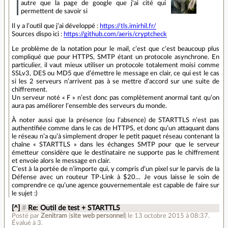
autre que la page de google que j'ai cité qui
permettent de savoir si
Il y a l’outil que j’ai développé :
https://tls.imirhil.fr/
Sources dispo ici :
https://github.com/aeris/cryptcheck
Le problème de la notation pour le mail, c’est que c’est beaucoup plus
compliqué que pour HTTPS, SMTP étant un protocole asynchrone. En
particulier, il vaut mieux utiliser un protocole totalement moisi comme
SSLv3, DES ou MD5 que d’émettre le message en clair, ce qui est le cas
si les 2 serveurs n’arrivent pas à se mettre d’accord sur une suite de
chiffrement.
Un serveur noté « F » n’est donc pas complètement anormal tant qu’on
aura pas améliorer l’ensemble des serveurs du monde.
À noter aussi que la présence (ou l’absence) de STARTTLS n’est pas
authentifiée comme dans le cas de HTTPS, et donc qu’un attaquant dans
le réseau n’a qu’à simplement droper le petit paquet réseau contenant la
chaîne « STARTTLS » dans les échanges SMTP pour que le serveur
émetteur considère que le destinataire ne supporte pas le chiffrement
et envoie alors le message en clair.
C’est à la portée de n’importe qui, y compris d’un pixel sur le parvis de la
Défense avec un routeur TP-Link à $20… Je vous laisse le soin de
comprendre ce qu’une agence gouvernementale est capable de faire sur
le sujet :)
[^]
#
Re: Outil de test + STARTTLS
Posté par
Zenitram
(
site web personnel
)
le 13 octobre 2015 à 08:37
.
Évalué à
3
.