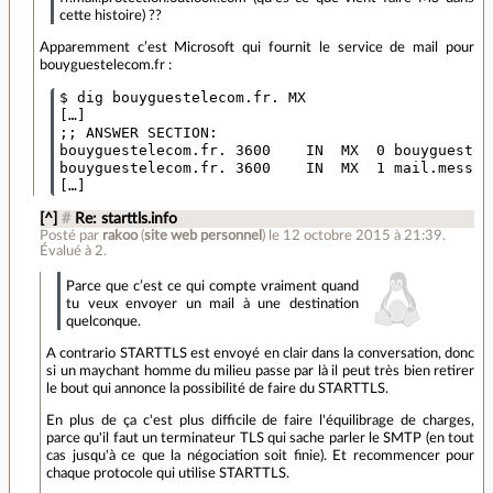
cette histoire) ??
Apparemment c’est Microsoft qui fournit le service de mail pour
bouyguestelecom.fr :
$ dig bouyguestelecom.fr. MX

[…]

;; ANSWER SECTION:

bouyguestelecom.fr. 3600    IN  MX  0 bouyguestel
bouyguestelecom.fr. 3600    IN  MX  1 mail.messagi
[^]
#
Re: starttls.info
Posté par
rakoo
(
site web personnel
)
le 12 octobre 2015 à 21:39
.
Évalué à
2
.
Parce que c’est ce qui compte vraiment quand
tu veux envoyer un mail à une destination
quelconque.
A contrario STARTTLS est envoyé en clair dans la conversation, donc
si un maychant homme du milieu passe par là il peut très bien retirer
le bout qui annonce la possibilité de faire du STARTTLS.
En plus de ça c'est plus difficile de faire l'équilibrage de charges,
parce qu'il faut un terminateur TLS qui sache parler le SMTP (en tout
cas jusqu'à ce que la négociation soit finie). Et recommencer pour
chaque protocole qui utilise STARTTLS.