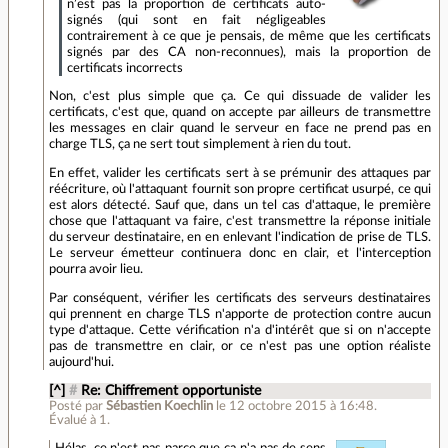
n’est pas la proportion de certificats auto-
signés (qui sont en fait négligeables
contrairement à ce que je pensais, de même que les certificats
signés par des CA non-reconnues), mais la proportion de
certificats incorrects
Non, c'est plus simple que ça. Ce qui dissuade de valider les
certificats, c'est que, quand on accepte par ailleurs de transmettre
les messages en clair quand le serveur en face ne prend pas en
charge TLS, ça ne sert tout simplement à rien du tout.
En effet, valider les certificats sert à se prémunir des attaques par
réécriture, où l'attaquant fournit son propre certificat usurpé, ce qui
est alors détecté. Sauf que, dans un tel cas d'attaque, le première
chose que l'attaquant va faire, c'est transmettre la réponse initiale
du serveur destinataire, en en enlevant l'indication de prise de TLS.
Le serveur émetteur continuera donc en clair, et l'interception
pourra avoir lieu.
Par conséquent, vérifier les certificats des serveurs destinataires
qui prennent en charge TLS n'apporte de protection contre aucun
type d'attaque. Cette vérification n'a d'intérêt que si on n'accepte
pas de transmettre en clair, or ce n'est pas une option réaliste
aujourd'hui.
[^]
#
Re: Chiffrement opportuniste
Posté par
Sébastien Koechlin
le 12 octobre 2015 à 16:48
.
Évalué à
1
.
Hélas, ce n'est pas parce que ça n'a pas de sens