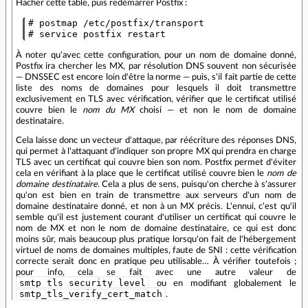
Hacher cette table, puis redémarrer Postfix :
# postmap /etc/postfix/transport

# service postfix restart
À noter qu'avec cette configuration, pour un nom de domaine donné,
Postfix ira chercher les MX, par résolution DNS souvent non sécurisée
— DNSSEC est encore loin d'être la norme — puis, s'il fait partie de cette
liste des noms de domaines pour lesquels il doit transmettre
exclusivement en TLS avec vérification, vérifier que le certificat utilisé
couvre bien le
nom du MX
choisi — et non le nom de domaine
destinataire.
Cela laisse donc un vecteur d'attaque, par réécriture des réponses DNS,
qui permet à l'attaquant d'indiquer son propre MX qui prendra en charge
TLS avec un certificat qui couvre bien son nom. Postfix permet d'éviter
cela en vérifiant à la place que le certificat utilisé couvre bien le
nom de
domaine destinataire
. Cela a plus de sens, puisqu'on cherche à s'assurer
qu'on est bien en train de transmettre aux serveurs d'un nom de
domaine destinataire donné, et non à un MX précis. L'ennui, c'est qu'il
semble qu'il est justement courant d'utiliser un certificat qui couvre le
nom de MX et non le nom de domaine destinataire, ce qui est donc
moins sûr, mais beaucoup plus pratique lorsqu'on fait de l'hébergement
virtuel de noms de domaines multiples, faute de SNI : cette vérification
correcte serait donc en pratique peu utilisable… À vérifier toutefois ;
pour info, cela se fait avec une autre valeur de
smtp_tls_security_level
ou en modifiant globalement le
smtp_tls_verify_cert_match
.