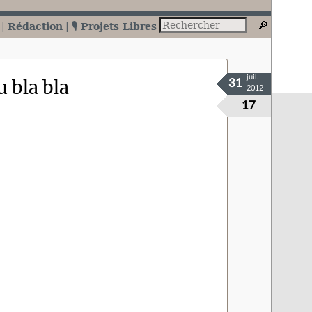
Rédaction
🎙️ Projets Libres
juil.
 bla bla
31
2012
17