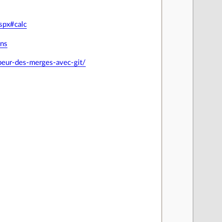
spx#calc
ons
peur-des-merges-avec-git/