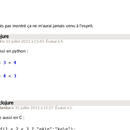
is pas montré ça ne m'aurai jamais venu à l'esprit.
ojure
l
le 31 juillet 2012 à 13:43
.
Évalué à
4
.
ssi en python :
<
3
<
4
<
4
<
3
clojure
alandoa
le 31 juillet 2012 à 15:37
.
Évalué à
1
.
 aussi en C :
f(1 < 2 < 3 ? "ok\n":"ko\n");
