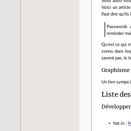
Vous aussi vou
Voici un articl
Faut dire qu'ils
Passwords a
reminder mai
Qu'est ce qui m
connu dans leq
savent pas, le l
Graphisme 
Un lien sympa (
Liste des
Développe
haz.io :
h