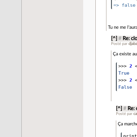
=>
false
Tu ne me l'aura
[^]
#
Re: cl
Posté par
djaba
Ça existe au
>>>
2
True
>>>
2
False
[^]
#
Re: 
Posté par
c
Ça marche
print