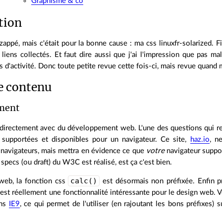
Graphisme & co
tion
appé, mais c'était pour la bonne cause : ma css linuxfr-solarized. 
liens collectés. Et faut dire aussi que j'ai l'impression que pas
d'activité. Donc toute petite revue cette fois-ci, mais revue quand
e contenu
ment
rectement avec du développement web. L'une des questions qui revi
s supportées et disponibles pour un navigateur. Ce site,
haz.io
, n
 navigateurs, mais mettra en évidence ce que
votre
navigateur suppor
 specs (ou draft) du W3C est réalisé, est ça c'est bien.
calc()
web, la fonction css
est désormais non préfixée. Enfin pr
est réellement une fonctionnalité intéressante pour le design web. V
ans
IE9
, ce qui permet de l'utiliser (en rajoutant les bons préfixes) s