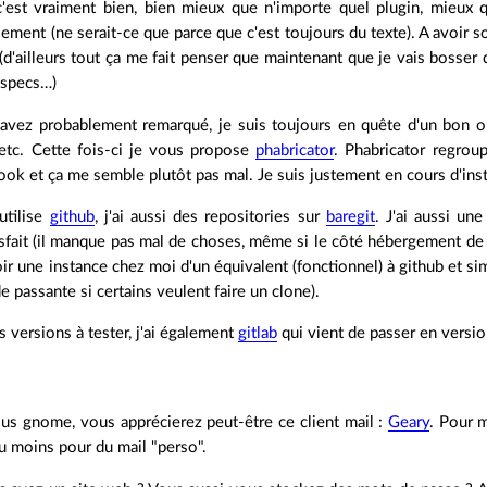
'est vraiment bien, bien mieux que n'importe quel plugin, mieux
alement (ne serait-ce que parce que c'est toujours du texte). A avoir
 (d'ailleurs tout ça me fait penser que maintenant que je vais bosser
s specs…)
vez probablement remarqué, je suis toujours en quête d'un bon o
etc. Cette fois-ci je vous propose
phabricator
. Phabricator regrou
ook et ça me semble plutôt pas mal. Je suis justement en cours d'inst
utilise
github
, j'ai aussi des repositories sur
baregit
. J'ai aussi un
sfait (il manque pas mal de choses, même si le côté hébergement de 
oir une instance chez moi d'un équivalent (fonctionnel) à github et s
e passante si certains veulent faire un clone).
s versions à tester, j'ai également
gitlab
qui vient de passer en versi
ous gnome, vous apprécierez peut-être ce client mail :
Geary
. Pour m
u moins pour du mail "perso".