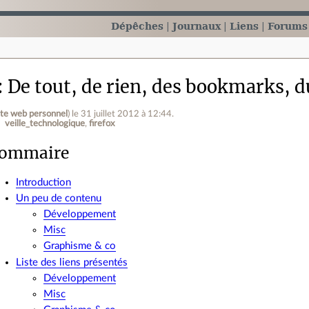
Dépêches
Journaux
Liens
Forums
De tout, de rien, des bookmarks, du
ite web personnel
)
le 31 juillet 2012 à 12:44
.
veille_technologique
firefox
ommaire
Introduction
Un peu de contenu
Développement
Misc
Graphisme & co
Liste des liens présentés
Développement
Misc