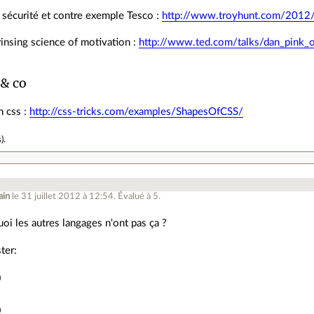
 sécurité et contre exemple Tesco :
http://www.troyhunt.com/2012/0
insing science of motivation :
http://www.ted.com/talks/dan_pink_o
& co
n css :
http://css-tricks.com/examples/ShapesOfCSS/
s
).
ain
le 31 juillet 2012 à 12:54
.
Évalué à
5
.
oi les autres langages n'ont pas ça ?
ter:
)
)