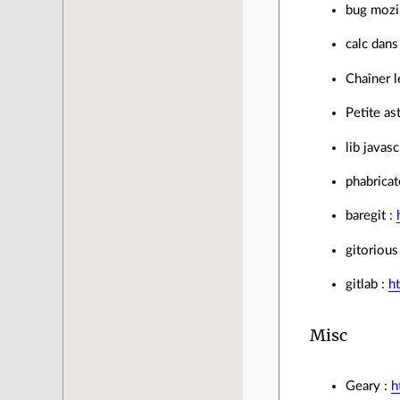
bug mozil
calc dan
Chaîner l
Petite as
lib javas
phabricat
baregit :
gitorious
gitlab :
h
Misc
Geary :
h