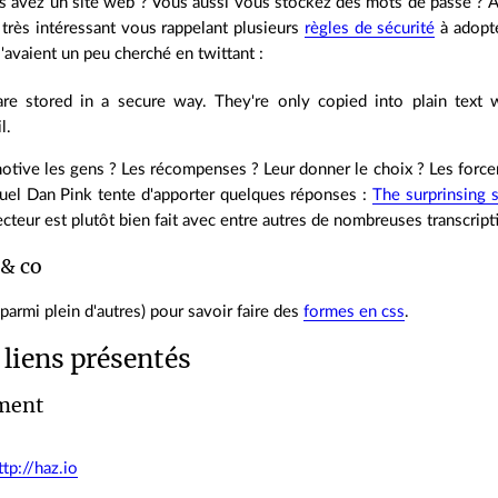
s avez un site web ? Vous aussi vous stockez des mots de passe ? 
e très intéressant vous rappelant plusieurs
règles de sécurité
à adopt
 l'avaient un peu cherché en twittant :
re stored in a secure way. They're only copied into plain text 
l.
otive les gens ? Les récompenses ? Leur donner le choix ? Les forcer
uel Dan Pink tente d'apporter quelques réponses :
The surprinsing 
ecteur est plutôt bien fait avec entre autres de nombreuses transcripti
& co
parmi plein d'autres) pour savoir faire des
formes en css
.
 liens présentés
ment
ttp://haz.io