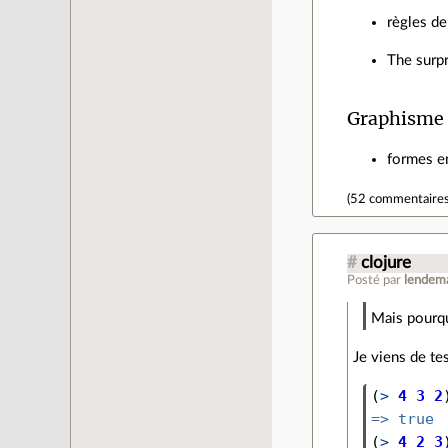
règles de
The surpr
Graphisme 
formes e
(
52 commentaire
#
clojure
Posté par
lendem
Mais pourqu
Je viens de tes
(
> 
4
3
2
=>
true
(
> 
4
2
3