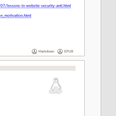
7/lessons-in-website-security-anti.html
n_motivation.html
Markdown
EPUB