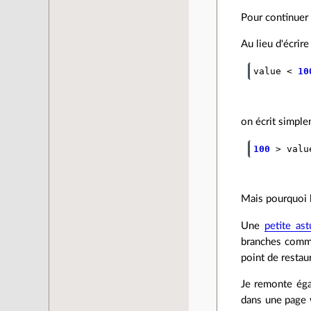
Pour continuer 
Au lieu d'écrire
value
<
10
on écrit simpl
100
>
valu
Mais pourquoi l
Une
petite ast
branches comm
point de restaur
Je remonte éga
dans une page w