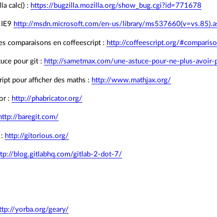
la calc() :
https://bugzilla.mozilla.org/show_bug.cgi?id=771678
s IE9
http://msdn.microsoft.com/en-us/library/ms537660(v=vs.85).a
es comparaisons en coffeescript :
http://coffeescript.org/#comparis
tuce pour git :
http://sametmax.com/une-astuce-pour-ne-plus-avoir-
cript pour afficher des maths :
http://www.mathjax.org/
or :
http://phabricator.org/
http://baregit.com/
 :
http://gitorious.org/
ttp://blog.gitlabhq.com/gitlab-2-dot-7/
ttp://yorba.org/geary/