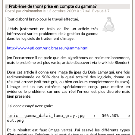
#
Problème de (non) prise en compte du gamma?
Posté par
drakmaniso
le 13 octobre 2009 à 17:46
.
Évalué à
7
.
Tout d'abord bravo pour le travail effectué.
J'étais justement en train de lire un article très
intéressant sur les problèmes de la gestion du gamma
dans les logiciels de traitement d'image:
http://www.4p8.com/eric.brasseur/gamma.html
(en l'occurrence il ne parle que des algorithmes de redimensionnement,
mais le problème est plus vaste; article découvert via le wiki de Blender)
Dans cet article il donne une image (le jpeg du Dalai Lama) qui, une fois
redimensionnée de 50% dans la quasi totalité des logiciels, donne un
résultat erroné (soit tout gris, ou bien couleurs complètement fausses).
L'image est un cas extrême, spécialement conçu pour mettre en
évidence le problème, sur une cas réel l'erreur est plus discrète mais
bien présente.
J'ai donc essayé avec gmic:
gmic gamma_dalai_lama_gray.jpg -r 50%,50% -o
out.png
Et le résultat est faux (image verte). J'ai essayé les différents types