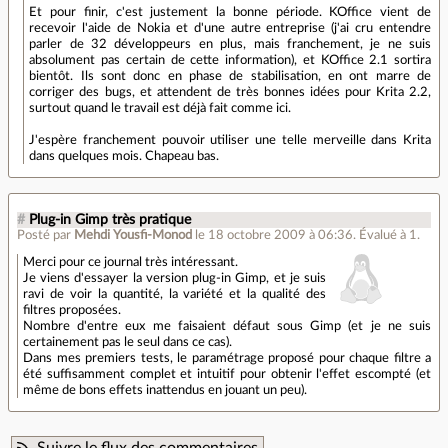
Et pour finir, c'est justement la bonne période. KOffice vient de
recevoir l'aide de Nokia et d'une autre entreprise (j'ai cru entendre
parler de 32 développeurs en plus, mais franchement, je ne suis
absolument pas certain de cette information), et KOffice 2.1 sortira
bientôt. Ils sont donc en phase de stabilisation, en ont marre de
corriger des bugs, et attendent de très bonnes idées pour Krita 2.2,
surtout quand le travail est déjà fait comme ici.
J'espère franchement pouvoir utiliser une telle merveille dans Krita
dans quelques mois. Chapeau bas.
#
Plug-in Gimp très pratique
Posté par
Mehdi Yousfi-Monod
le 18 octobre 2009 à 06:36
.
Évalué à
1
.
Merci pour ce journal très intéressant.
Je viens d'essayer la version plug-in Gimp, et je suis
ravi de voir la quantité, la variété et la qualité des
filtres proposées.
Nombre d'entre eux me faisaient défaut sous Gimp (et je ne suis
certainement pas le seul dans ce cas).
Dans mes premiers tests, le paramétrage proposé pour chaque filtre a
été suffisamment complet et intuitif pour obtenir l'effet escompté (et
même de bons effets inattendus en jouant un peu).