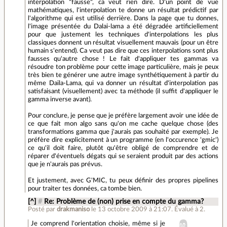
interpolation "fausse", ca veut rien dire. D'un point de vue
mathématiques, l'interpolation te donne un résultat prédictif par
l'algorithme qui est utilisé derrière. Dans la page que tu donnes,
l'image présentée du Dalai-lama a été dégradée artificiellement
pour que justement les techniques d'interpolations les plus
classiques donnent un résultat visuellement mauvais (pour un être
humain s'entend). Ca veut pas dire que ces interpolations sont plus
fausses qu'autre chose ! Le fait d'appliquer tes gammas va
résoudre ton problème pour cette image particulière, mais je peux
très bien te générer une autre image synthétiquement à partir du
même Daila-Lama, qui va donner un résultat d'interpolation pas
satisfaisant (visuellement) avec ta méthode (il suffit d'appliquer le
gamma inverse avant).
Pour conclure, je pense que je préfère largement avoir une idée de
ce que fait mon algo sans qu'on me cache quelque chose (des
transformations gamma que j'aurais pas souhaité par exemple). Je
préfère dire explicitement à un programme (en l'occurence 'gmic')
ce qu'il doit faire, plutôt qu'être obligé de comprendre et de
réparer d'éventuels dégats qui se seraient produit par des actions
que je n'aurais pas prévus.
Et justement, avec G'MIC, tu peux définir des propres pipelines
pour traiter tes données, ca tombe bien.
[^]
#
Re: Problème de (non) prise en compte du gamma?
Posté par
drakmaniso
le 13 octobre 2009 à 21:07
.
Évalué à
2
.
Je comprend l'orientation choisie, même si je