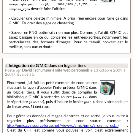
image_rgba.png -i[0] 100%,100%,1,3,255 -
compose_rgba
devrait faire l'affaire.
- Calculer une palette minimale. A priori rien encore pour faire ça dans
G'MIC. Faudrait des algos de clustering.
- Sauver en PNG optimisé : rien non plus. Comme je l'ai dit, G'MIC est
assez basique en ce qui concerne les entrées-sorties, notamment les
particularités des formats d'images. Pour ce travail, convert est le
meilleur, sans aucun doute.
#
Intégration de G'MIC dans un logiciel tiers
Posté par
David Tschumperlé
(
site web personnel
)
le 13 octobre 2009 à
20:47
.
Évalué à
5
.
Finalement, j'ai fait un petit exemple de code source
illustrant la façon d'appeler l'interpréteur G'MIC dans
un logiciel tiers. Il vous suffit donc de compiler la
bibliothèque G'MIC à partir des source (
make lib
dans
le répertoire
gmic/src
), puis d'inclure le fichier
gmic.h
dans votre code, et
de linker avec
libgmic.so
.
Pour gérer les données d'images d'entrées et de sortie, je vous invite à
regarder plus précisement ce code source exemple :
http://gmic.cvs.sourceforge.net/viewvc/gmic/gmic/src/gmic_us(...)
.
C'est du C++, est comme vous pouvez le voir, c'est extrêmement