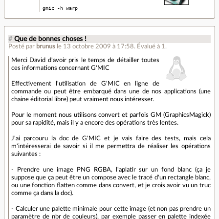
gmic -h warp
#
Que de bonnes choses !
Posté par
brunus
le 13 octobre 2009 à 17:58
.
Évalué à
1
.
Merci David d'avoir pris le temps de détailler toutes
ces informations concernant G'MIC
Effectivement l'utilisation de G'MIC en ligne de
commande ou peut être embarqué dans une de nos applications (une
chaine éditorial libre) peut vraiment nous intéresser.
Pour le moment nous utilisons convert et parfois GM (GraphicsMagick)
pour sa rapidité, mais il y a encore des opérations très lentes.
J'ai parcouru la doc de G'MIC et je vais faire des tests, mais cela
m'intéresserai de savoir si il me permettra de réaliser les opérations
suivantes :
- Prendre une image PNG RGBA, l'aplatir sur un fond blanc (ça je
suppose que ça peut être un compose avec le tracé d'un rectangle blanc,
ou une fonction flatten comme dans convert, et je crois avoir vu un truc
comme ça dans la doc).
- Calculer une palette minimale pour cette image (et non pas prendre un
paramètre de nbr de couleurs), par exemple passer en palette indexée