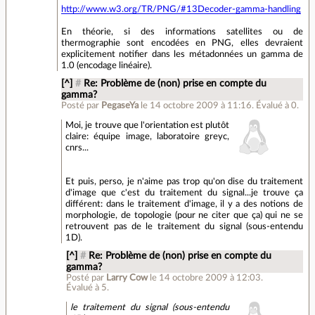
http://www.w3.org/TR/PNG/#13Decoder-gamma-handling
En théorie, si des informations satellites ou de
thermographie sont encodées en PNG, elles devraient
explicitement notifier dans les métadonnées un gamma de
1.0 (encodage linéaire).
[^]
#
Re: Problème de (non) prise en compte du
gamma?
Posté par
PegaseYa
le 14 octobre 2009 à 11:16
.
Évalué à
0
.
Moi, je trouve que l'orientation est plutôt
claire: équipe image, laboratoire greyc,
cnrs...
Et puis, perso, je n'aime pas trop qu'on dise du traitement
d'image que c'est du traitement du signal...je trouve ça
différent: dans le traitement d'image, il y a des notions de
morphologie, de topologie (pour ne citer que ça) qui ne se
retrouvent pas de le traitement du signal (sous-entendu
1D).
[^]
#
Re: Problème de (non) prise en compte du
gamma?
Posté par
Larry Cow
le 14 octobre 2009 à 12:03
.
Évalué à
5
.
le traitement du signal (sous-entendu