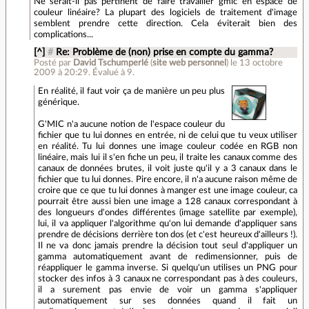
Ne serait-il pas pertinent de faire travailler gmic en espace de
couleur linéaire? La plupart des logiciels de traitement d'image
semblent prendre cette direction. Cela éviterait bien des
complications...
[^]
#
Re: Problème de (non) prise en compte du gamma?
Posté par
David Tschumperlé
(
site web personnel
)
le 13 octobre
2009 à 20:29
.
Évalué à
9
.
En réalité, il faut voir ça de manière un peu plus
générique.
G'MIC n'a aucune notion de l'espace couleur du
fichier que tu lui donnes en entrée, ni de celui que tu veux utiliser
en réalité. Tu lui donnes une image couleur codée en RGB non
linéaire, mais lui il s'en fiche un peu, il traite les canaux comme des
canaux de données brutes, il voit juste qu'il y a 3 canaux dans le
fichier que tu lui donnes. Pire encore, il n'a aucune raison même de
croire que ce que tu lui donnes à manger est une image couleur, ca
pourrait être aussi bien une image a 128 canaux correspondant à
des longueurs d'ondes différentes (image satellite par exemple),
lui, il va appliquer l'algorithme qu'on lui demande d'appliquer sans
prendre de décisions derrière ton dos (et c'est heureux d'ailleurs !).
Il ne va donc jamais prendre la décision tout seul d'appliquer un
gamma automatiquement avant de redimensionner, puis de
réappliquer le gamma inverse. Si quelqu'un utilises un PNG pour
stocker des infos à 3 canaux ne correspondant pas à des couleurs,
il a surement pas envie de voir un gamma s'appliquer
automatiquement sur ses données quand il fait un