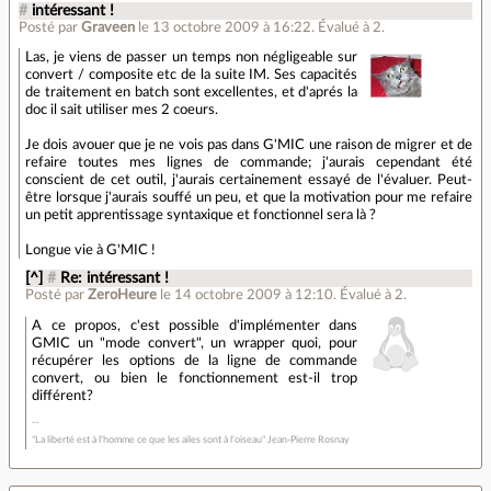
#
intéressant !
Posté par
Graveen
le 13 octobre 2009 à 16:22
.
Évalué à
2
.
Las, je viens de passer un temps non négligeable sur
convert / composite etc de la suite IM. Ses capacités
de traitement en batch sont excellentes, et d'aprés la
doc il sait utiliser mes 2 coeurs.
Je dois avouer que je ne vois pas dans G'MIC une raison de migrer et de
refaire toutes mes lignes de commande; j'aurais cependant été
conscient de cet outil, j'aurais certainement essayé de l'évaluer. Peut-
être lorsque j'aurais souffé un peu, et que la motivation pour me refaire
un petit apprentissage syntaxique et fonctionnel sera là ?
Longue vie à G'MIC !
[^]
#
Re: intéressant !
Posté par
ZeroHeure
le 14 octobre 2009 à 12:10
.
Évalué à
2
.
A ce propos, c'est possible d'implémenter dans
GMIC un "mode convert", un wrapper quoi, pour
récupérer les options de la ligne de commande
convert, ou bien le fonctionnement est-il trop
différent?
"La liberté est à l'homme ce que les ailes sont à l'oiseau" Jean-Pierre Rosnay