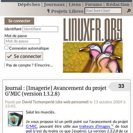
Dépêches
Journaux
Liens
Forums
Rédaction
🎙️ Projets Libres
Se connecter
Identifiant
Mot de passe
Connexion automatique
Pas de compte ? S’inscrire…
33
Journal
[Imagerie] Avancement du projet
G'MIC (version 1.3.2.8)
Posté par
David Tschumperlé
(
site web personnel
)
le 13 octobre 2009 à
15:45
.
Salut les musclés.
Je vous propose ici un petit point sur l'avancement du projet
G'MIC
, pouvant être utile aux
traiteurs d'images
de tout
poil (c'est du moins ce que j'espère). La version
1.3.2.8
de ce