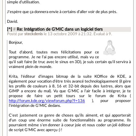
simple d'utilisation.
J'espère que ça donnera envie à certains d'aller voir de plus près.
David.
[^]
#
Re: Intégration de G'MIC dans un logiciel tiers
Posté par
steckdenis
le 13 octobre 2009 à 21:32
.
Évalué à
9
.
Bonjour,
Tout d'abord, toutes mes félicitations pour ce
programme. Je ne l'ai pas encore utilisé, mais vu ce
qu'il sait faire (le truc avec le sinus en 3D), je suis certain qu'il servira à
vraiment plein de monde.
Krita, l'éditeur d'images bitmap de la suite KOffice de KDE, a
également pour vocation d'être très avancé technologiquement (il gère
les profils de couleurs à 8, 16 et 32-bit depuis des lustres, alors que
GIMP a encore du mal). Vu que G'MIC a l'air facile à intégrer, je te
propose de faire un petit tours sur le forum de Krita (
http://forum.kde.org/viewforum.php?f=136
), pour proposer
l'intégration de G'MIC dedans.
C'est justement ce genre de choses qu'ils aiment, et qui apporterait
d'un coup une énorme suite de fonctionnalités au programme. Ils
pourraient même s'en donner à coeur joie et nous coder un joli éditeur
de script G'MIC avec aperçu :) !