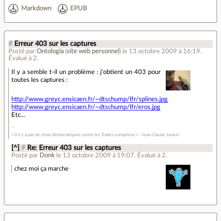
Markdown
EPUB
#
Erreur 403 sur les captures
Posté par
Ontologia
(
site web personnel
)
le 13 octobre 2009 à 16:19
.
Évalué à
2
.
Il y a semble t-il un problème : j'obtient un 403 pour
toutes les captures :
http://www.greyc.ensicaen.fr/~dtschump/lfr/splines.jpg
http://www.greyc.ensicaen.fr/~dtschump/lfr/eros.jpg
Etc...
« Il n’y a pas de choix démocratiques contre les Traités européens » - Jean-Claude Junker
[^]
#
Re: Erreur 403 sur les captures
Posté par
Donk
le 13 octobre 2009 à 19:07
.
Évalué à
2
.
chez moi ça marche