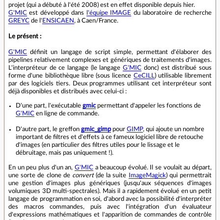
projet (qui a débuté à l'été 2008) est en effet disponible depuis hier.
G'MIC
est développé dans
l'équipe IMAGE
du laboratoire de recherche
GREYC
de l'
ENSICAEN
, à Caen/France.
Le présent :
G'MIC
définit un langage de script simple, permettant d'élaborer des
pipelines relativement complexes et génériques de traitements d'images.
L'interpréteur de ce langage (le langage
G'MIC
donc) est distribué sous
forme d'une bibliothèque libre (sous licence
CeCILL
) utilisable librement
par des logiciels tiers. Deux programmes utilisant cet interpréteur sont
déjà disponibles et distribués avec celui-ci :
D'une part, l'exécutable
gmic
permettant d'appeler les fonctions de
G'MIC
en ligne de commande.
D'autre part, le greffon
gmic_gimp
pour
GIMP
, qui ajoute un nombre
important de filtres et d'effets à ce fameux logiciel libre de retouche
d'images (en particulier des filtres utiles pour le lissage et le
débruitage, mais pas uniquement !).
En un peu plus d'un an,
G'MIC
a beaucoup évolué. Il se voulait au départ,
une sorte de clone de
convert
(de la suite
ImageMagick
) qui permettrait
une gestion d'images plus génériques (jusqu'aux séquences d'images
volumiques 3D multi-spectrales). Mais il a rapidement évolué en un petit
langage de programmation en soi, d'abord avec la possibilité d'interpréter
des macros commandes, puis avec l'intégration d'un évaluateur
d'expressions mathématiques et l'apparition de commandes de contrôle