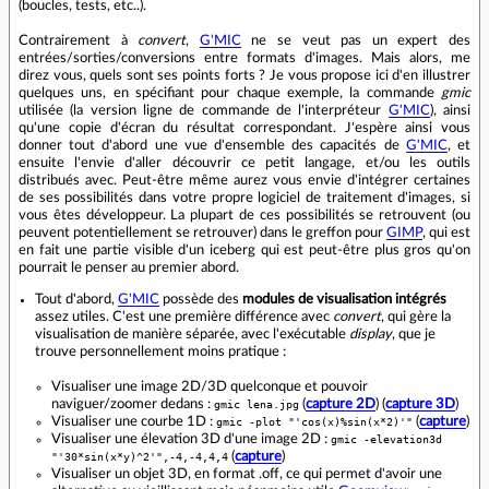
(boucles, tests, etc..).
Contrairement à
convert
,
G'MIC
ne se veut pas un expert des
entrées/sorties/conversions entre formats d'images. Mais alors, me
direz vous, quels sont ses points forts ? Je vous propose ici d'en illustrer
quelques uns, en spécifiant pour chaque exemple, la commande
gmic
utilisée (la version ligne de commande de l'interpréteur
G'MIC
), ainsi
qu'une copie d'écran du résultat correspondant. J'espère ainsi vous
donner tout d'abord une vue d'ensemble des capacités de
G'MIC
, et
ensuite l'envie d'aller découvrir ce petit langage, et/ou les outils
distribués avec. Peut-être même aurez vous envie d'intégrer certaines
de ses possibilités dans votre propre logiciel de traitement d'images, si
vous êtes développeur. La plupart de ces possibilités se retrouvent (ou
peuvent potentiellement se retrouver) dans le greffon pour
GIMP
, qui est
en fait une partie visible d'un iceberg qui est peut-être plus gros qu'on
pourrait le penser au premier abord.
Tout d'abord,
G'MIC
possède des
modules de visualisation intégrés
assez utiles. C'est une première différence avec
convert
, qui gère la
visualisation de manière séparée, avec l'exécutable
display
, que je
trouve personnellement moins pratique :
Visualiser une image 2D/3D quelconque et pouvoir
naviguer/zoomer dedans :
gmic lena.jpg
(
capture 2D
) (
capture 3D
)
Visualiser une courbe 1D :
gmic -plot "'cos(x)%sin(x*2)'"
(
capture
)
Visualiser une élevation 3D d'une image 2D :
gmic -elevation3d
"'30*sin(x*y)^2'",-4,-4,4,4
(
capture
)
Visualiser un objet 3D, en format .off, ce qui permet d'avoir une