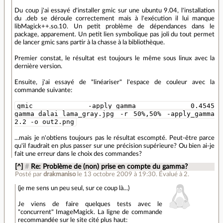
Du coup j'ai essayé d'installer gmic sur une ubuntu 9.04, l'installation
du .deb se déroule correctement mais à l'exécution il lui manque
libMagick++.so.10. Un petit problème de dépendances dans le
package, apparement. Un petit lien symbolique pas joli du tout permet
de lancer gmic sans partir à la chasse à la bibliothèque.
Premier constat, le résultat est toujours le même sous linux avec la
dernière version.
Ensuite, j'ai essayé de "linéariser" l'espace de couleur avec la
commande suivante:
gmic -apply_gamma 0.4545
gamma_dalai_lama_gray.jpg -r 50%,50% -apply_gamma
2.2 -o out2.png
...mais je n'obtiens toujours pas le résultat escompté. Peut-être parce
qu'il faudrait en plus passer sur une précision supérieure? Ou bien ai-je
fait une erreur dans le choix des commandes?
[^]
#
Re: Problème de (non) prise en compte du gamma?
Posté par
drakmaniso
le 13 octobre 2009 à 19:30
.
Évalué à
2
.
(je me sens un peu seul, sur ce coup là...)
Je viens de faire quelques tests avec le
"concurrent" ImageMagick. La ligne de commande
recommandée sur le site cité plus haut: