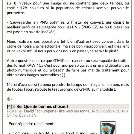
sur 8 niveaux pour une image qui ne contient que deux teintes, ou
choisir 128 couleurs si la population de teintes semble pouvoir le
permettre.
- Sauvegarder en PNG optimisé, à l'instar de convert, qui choisit le
meilleur profil de sauvegarde pour les PNG (PNG 32, 34 ou 8 bits si on
est passé en palette indéxée)
Nous réalisons ces opérations (et bien d'autres) avec convert dans le
cadre de notre chaîne éditoriale, mais ce bon vieux convert est très lent
et peu évolutif...si nous pouvions nous en passer, ce serait le pied !
Autre question, est ce que G'MIC est capable ou sera capable de traiter
des format RAW ? (ça c'est pour moi perso qui suis un grand débutant en
photo numérique et qui a besoin de faire pas mal de traitement pour
obtenir des images montrables ;-) )
Merci d'avance si tu peux prendre le temps de m'aiguiller un peu, mais
de toutes façon, j'ajoute le test profond de G'MIC su ma todolist.
@+
[^]
#
Re: Que de bonnes choses !
Posté par
David Tschumperlé
(
site web personnel
)
le 13 octobre 2009 à
19:46
.
Évalué à
3
.
Pour répondre rapidement :
- Composer un RGBA sur un fond blanc :
gmic