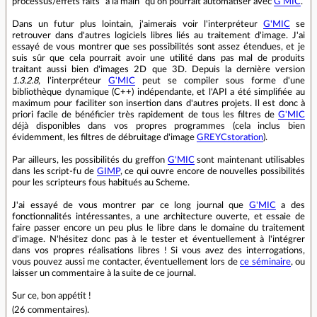
processus/effets faits "à la main" qu'on pourrait automatiser avec
G'MIC
.
Dans un futur plus lointain, j'aimerais voir l'interpréteur
G'MIC
se
retrouver dans d'autres logiciels libres liés au traitement d'image. J'ai
essayé de vous montrer que ses possibilités sont assez étendues, et je
suis sûr que cela pourrait avoir une utilité dans pas mal de produits
traitant aussi bien d'images 2D que 3D. Depuis la dernière version
1.3.2.8
, l'interpréteur
G'MIC
peut se compiler sous forme d'une
bibliothèque dynamique (C++) indépendante, et l'API a été simplifiée au
maximum pour faciliter son insertion dans d'autres projets. Il est donc à
priori facile de bénéficier très rapidement de tous les filtres de
G'MIC
déjà disponibles dans vos propres programmes (cela inclus bien
évidemment, les filtres de débruitage d'image
GREYCstoration
).
Par ailleurs, les possibilités du greffon
G'MIC
sont maintenant utilisables
dans les script-fu de
GIMP
, ce qui ouvre encore de nouvelles possibilités
pour les scripteurs fous habitués au Scheme.
J'ai essayé de vous montrer par ce long journal que
G'MIC
a des
fonctionnalités intéressantes, a une architecture ouverte, et essaie de
faire passer encore un peu plus le libre dans le domaine du traitement
d'image. N'hésitez donc pas à le tester et éventuellement à l'intégrer
dans vos propres réalisations libres ! Si vous avez des interrogations,
vous pouvez aussi me contacter, éventuellement lors de
ce séminaire
, ou
laisser un commentaire à la suite de ce journal.
Sur ce, bon appétit !
(
26 commentaires
).