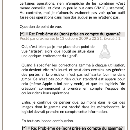
certaines opérations, rien n'empêche de les combiner (c'est
même conseillé, et c'est un peu le but dans G'MIC justement).
Au contraire, moi je n'aimerais vraiment pas voir qu'un outil
fasse des opérations dans mon dos auquel je ne m'attend pas.
Question de point de vue.
[^]
#
Re: Problème de (non) prise en compte du gamma?
Posté par
drakmaniso
le 13 octobre 2009 à 22:21
.
Évalué à
1
.
Oui, c'est bien ça: je me place d'un point de
vue "artiste", alors que l'outil se situe dans
une optique "traitement du signal".
Quand à spécifier les corrections gamma à chaque utilisation,
cela devient vite très lourd, et peut dans certains cas générer
des pertes si la précision n'est pas suffisante (comme dans
gimp). Ce n'est pas pour rien qu'un standard est apparu pour
cela (même Apple a fini par y venir), et que les logiciels "de
création" commencent à prendre en compte l'espace de
couleur dans leurs opérations.
Enfin, je continue de penser que, au moins dans le cas des
images dont le gamma est stocké dans les métadonnées, le
logiciel devrait prendre en compte cette information.
En tout cas, bonne continuation.
[^]
#
Re: Problème de (non) prise en compte du gamma?