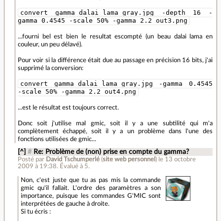
convert gamma_dalai_lama_gray.jpg -depth 16 -
gamma 0.4545 -scale 50% -gamma 2.2 out3.png
...fourni bel est bien le resultat escompté (un beau dalai lama en
couleur, un peu délavé).
Pour voir si la différence était due au passage en précision 16 bits, j'ai
supprimé la conversion:
convert gamma_dalai_lama_gray.jpg -gamma 0.4545
-scale 50% -gamma 2.2 out4.png
...est le résultat est toujours correct.
Donc soit j'utilise mal gmic, soit il y a une subtilité qui m'a
complètement échappé, soit il y a un problème dans l'une des
fonctions utilisées de gmic...
[^]
#
Re: Problème de (non) prise en compte du gamma?
Posté par
David Tschumperlé
(
site web personnel
)
le 13 octobre
2009 à 19:38
.
Évalué à
5
.
Non, c'est juste que tu as pas mis la commande
gmic qu'il fallait. L'ordre des paramètres a son
importance, puisque les commandes G'MIC sont
interprétées de gauche à droite.
Si tu écris :