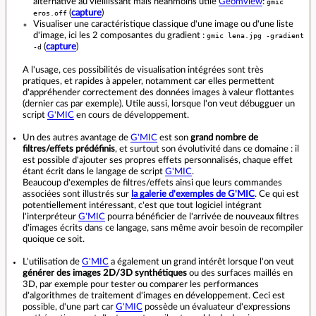
alternative au vieillissant mais néanmoins utile
Geomview
:
gmic
eros.off
(
capture
)
Visualiser une caractéristique classique d'une image ou d'une liste
d'image, ici les 2 composantes du gradient :
gmic lena.jpg -gradient
-d
(
capture
)
A l'usage, ces possibilités de visualisation intégrées sont très
pratiques, et rapides à appeler, notamment car elles permettent
d'appréhender correctement des données images à valeur flottantes
(dernier cas par exemple). Utile aussi, lorsque l'on veut débugguer un
script
G'MIC
en cours de développement.
Un des autres avantage de
G'MIC
est son
grand nombre de
filtres/effets prédéfinis
, et surtout son évolutivité dans ce domaine : il
est possible d'ajouter ses propres effets personnalisés, chaque effet
étant écrit dans le langage de script
G'MIC
.
Beaucoup d'exemples de filtres/effets ainsi que leurs commandes
associées sont illustrés sur
la galerie d'exemples de G'MIC
. Ce qui est
potentiellement intéressant, c'est que tout logiciel intégrant
l'interpréteur
G'MIC
pourra bénéficier de l'arrivée de nouveaux filtres
d'images écrits dans ce langage, sans même avoir besoin de recompiler
quoique ce soit.
L'utilisation de
G'MIC
a également un grand intérêt lorsque l'on veut
générer des images 2D/3D synthétiques
ou des surfaces maillés en
3D, par exemple pour tester ou comparer les performances
d'algorithmes de traitement d'images en développement. Ceci est
possible, d'une part car
G'MIC
possède un évaluateur d'expressions