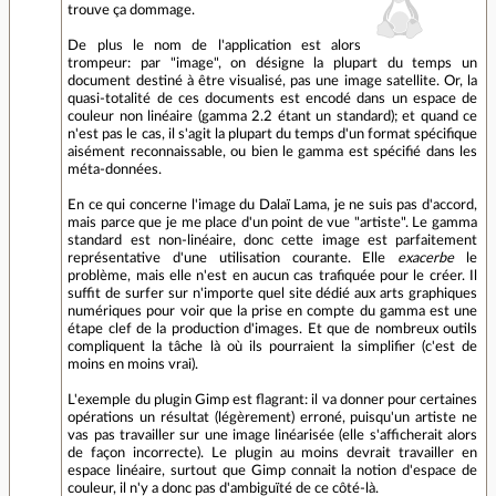
trouve ça dommage.
De plus le nom de l'application est alors
trompeur: par "image", on désigne la plupart du temps un
document destiné à être visualisé, pas une image satellite. Or, la
quasi-totalité de ces documents est encodé dans un espace de
couleur non linéaire (gamma 2.2 étant un standard); et quand ce
n'est pas le cas, il s'agit la plupart du temps d'un format spécifique
aisément reconnaissable, ou bien le gamma est spécifié dans les
méta-données.
En ce qui concerne l'image du Dalaï Lama, je ne suis pas d'accord,
mais parce que je me place d'un point de vue "artiste". Le gamma
standard est non-linéaire, donc cette image est parfaitement
représentative d'une utilisation courante. Elle
exacerbe
le
problème, mais elle n'est en aucun cas trafiquée pour le créer. Il
suffit de surfer sur n'importe quel site dédié aux arts graphiques
numériques pour voir que la prise en compte du gamma est une
étape clef de la production d'images. Et que de nombreux outils
compliquent la tâche là où ils pourraient la simplifier (c'est de
moins en moins vrai).
L'exemple du plugin Gimp est flagrant: il va donner pour certaines
opérations un résultat (légèrement) erroné, puisqu'un artiste ne
vas pas travailler sur une image linéarisée (elle s'afficherait alors
de façon incorrecte). Le plugin au moins devrait travailler en
espace linéaire, surtout que Gimp connait la notion d'espace de
couleur, il n'y a donc pas d'ambiguïté de ce côté-là.