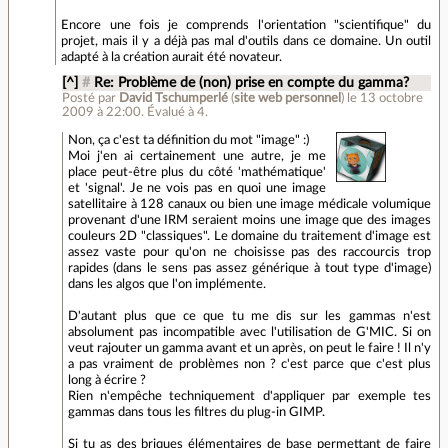
Encore une fois je comprends l'orientation "scientifique" du
projet, mais il y a déjà pas mal d'outils dans ce domaine. Un outil
adapté à la création aurait été novateur.
[^]
#
Re: Problème de (non) prise en compte du gamma?
Posté par
David Tschumperlé
(
site web personnel
)
le 13 octobre
2009 à 22:00
.
Évalué à
4
.
Non, ça c'est ta définition du mot "image" :)
Moi j'en ai certainement une autre, je me
place peut-être plus du côté 'mathématique'
et 'signal'. Je ne vois pas en quoi une image
satellitaire à 128 canaux ou bien une image médicale volumique
provenant d'une IRM seraient moins une image que des images
couleurs 2D "classiques". Le domaine du traitement d'image est
assez vaste pour qu'on ne choisisse pas des raccourcis trop
rapides (dans le sens pas assez générique à tout type d'image)
dans les algos que l'on implémente.
D'autant plus que ce que tu me dis sur les gammas n'est
absolument pas incompatible avec l'utilisation de G'MIC. Si on
veut rajouter un gamma avant et un après, on peut le faire ! Il n'y
a pas vraiment de problèmes non ? c'est parce que c'est plus
long à écrire ?
Rien n'empêche techniquement d'appliquer par exemple tes
gammas dans tous les filtres du plug-in GIMP.
Si tu as des briques élémentaires de base permettant de faire