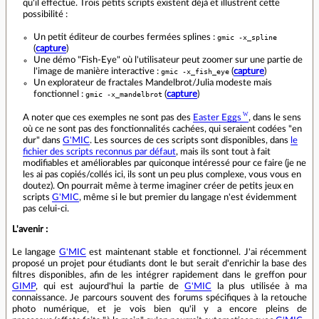
qu'il effectue. Trois petits scripts existent déjà et illustrent cette
possibilité :
Un petit éditeur de courbes fermées splines :
gmic -x_spline
(
capture
)
Une démo "Fish-Eye" où l'utilisateur peut zoomer sur une partie de
l'image de manière interactive :
gmic -x_fish_eye
(
capture
)
Un explorateur de fractales Mandelbrot/Julia modeste mais
fonctionnel :
gmic -x_mandelbrot
(
capture
)
A noter que ces exemples ne sont pas des
Easter Eggs
, dans le sens
où ce ne sont pas des fonctionnalités cachées, qui seraient codées "en
dur" dans
G'MIC
. Les sources de ces scripts sont disponibles, dans
le
fichier des scripts reconnus par défaut
, mais ils sont tout à fait
modifiables et améliorables par quiconque intéressé pour ce faire (je ne
les ai pas copiés/collés ici, ils sont un peu plus complexe, vous vous en
doutez). On pourrait même à terme imaginer créer de petits jeux en
scripts
G'MIC
, même si le but premier du langage n'est évidemment
pas celui-ci.
L'avenir :
Le langage
G'MIC
est maintenant stable et fonctionnel. J'ai récemment
proposé un projet pour étudiants dont le but serait d'enrichir la base des
filtres disponibles, afin de les intégrer rapidement dans le greffon pour
GIMP
, qui est aujourd'hui la partie de
G'MIC
la plus utilisée à ma
connaissance. Je parcours souvent des forums spécifiques à la retouche
photo numérique, et je vois bien qu'il y a encore pleins de