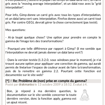
d'interpolations, j'obtiens la plupart du temps un dalai lama vert, un carré
gris avec la "moving average interpolation", et un dalai rose avec la "grid
interpolation".
Pour info, Gimp donne un carré gris avec tous les types d'interpolation,
et un dalai lama vert sans interpolation. Firefox donne aussi un carré tout
gris. Par contre GEGL devrait gérer la chose correctement (pas testé).
Mes questions:
- Ai-je loupé quelque chose? Une option pour prendre en compte le
gamma de l'image lors des transformations?
- Pourquoi une telle différence par rapport à Gimp? (il me semble que
l'interpolation ne devrait jamais donner un dalai lama vert?)
- Dans la version testée (1.3.2.0, sous windows pour le moment), je n'ai
trouvé aucune option pour appliquer une corection de gamma, qui aurait
permis de linéariser l'espace de couleur avant de faire la transformation,
puis de la remettre en gamma 2.2. Pourtant cette fonction est
documentée sur le site web?
[^]
#
Re: Problème de (non) prise en compte du gamma?
Posté par
drakmaniso
le 13 octobre 2009 à 18:52
.
Évalué à
4
.
Bon, je répond à ma dernière question, la
documentation sur le site semble concerner la toute
dernière version, donc la fonction apply_gamma est
un ajout récent.