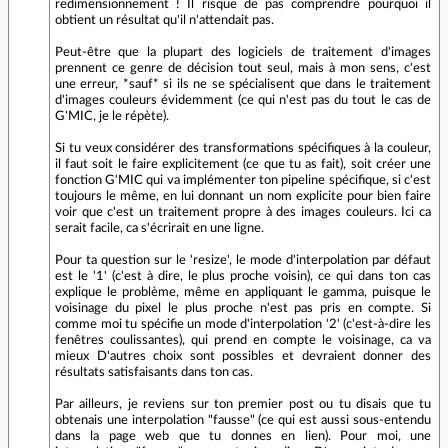
redimensionnement ! Il risque de pas comprendre pourquoi il
obtient un résultat qu'il n'attendait pas.
Peut-être que la plupart des logiciels de traitement d'images
prennent ce genre de décision tout seul, mais à mon sens, c'est
une erreur, *sauf* si ils ne se spécialisent que dans le traitement
d'images couleurs évidemment (ce qui n'est pas du tout le cas de
G'MIC, je le répète).
Si tu veux considérer des transformations spécifiques à la couleur,
il faut soit le faire explicitement (ce que tu as fait), soit créer une
fonction G'MIC qui va implémenter ton pipeline spécifique, si c'est
toujours le même, en lui donnant un nom explicite pour bien faire
voir que c'est un traitement propre à des images couleurs. Ici ca
serait facile, ca s'écrirait en une ligne.
Pour ta question sur le 'resize', le mode d'interpolation par défaut
est le '1' (c'est à dire, le plus proche voisin), ce qui dans ton cas
explique le problème, même en appliquant le gamma, puisque le
voisinage du pixel le plus proche n'est pas pris en compte. Si
comme moi tu spécifie un mode d'interpolation '2' (c'est-à-dire les
fenêtres coulissantes), qui prend en compte le voisinage, ca va
mieux D'autres choix sont possibles et devraient donner des
résultats satisfaisants dans ton cas.
Par ailleurs, je reviens sur ton premier post ou tu disais que tu
obtenais une interpolation "fausse" (ce qui est aussi sous-entendu
dans la page web que tu donnes en lien). Pour moi, une