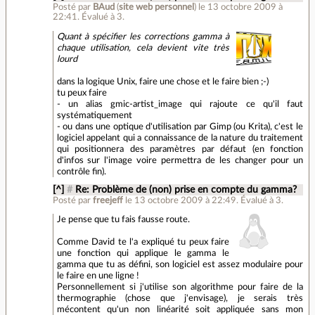
Posté par
BAud
(
site web personnel
)
le 13 octobre 2009 à
22:41
.
Évalué à
3
.
Quant à spécifier les corrections gamma à
chaque utilisation, cela devient vite très
lourd
dans la logique Unix, faire une chose et le faire bien ;-)
tu peux faire
- un alias gmic-artist_image qui rajoute ce qu'il faut
systématiquement
- ou dans une optique d'utilisation par Gimp (ou Krita), c'est le
logiciel appelant qui a connaissance de la nature du traitement
qui positionnera des paramètres par défaut (en fonction
d'infos sur l'image voire permettra de les changer pour un
contrôle fin).
[^]
#
Re: Problème de (non) prise en compte du gamma?
Posté par
freejeff
le 13 octobre 2009 à 22:49
.
Évalué à
3
.
Je pense que tu fais fausse route.
Comme David te l'a expliqué tu peux faire
une fonction qui applique le gamma le
gamma que tu as défini, son logiciel est assez modulaire pour
le faire en une ligne !
Personnellement si j'utilise son algorithme pour faire de la
thermographie (chose que j'envisage), je serais très
mécontent qu'un non linéarité soit appliquée sans mon