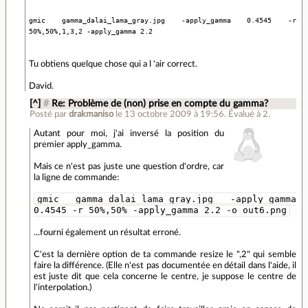
gmic gamma_dalai_lama_gray.jpg -apply_gamma 0.4545 -r
50%,50%,1,3,2 -apply_gamma 2.2
Tu obtiens quelque chose qui a l 'air correct.
David.
[^]
#
Re: Problème de (non) prise en compte du gamma?
Posté par
drakmaniso
le 13 octobre 2009 à 19:56
.
Évalué à
2
.
Autant pour moi, j'ai inversé la position du
premier apply_gamma.
Mais ce n'est pas juste une question d'ordre, car
la ligne de commande:
gmic gamma_dalai_lama_gray.jpg -apply_gamma
0.4545 -r 50%,50% -apply_gamma 2.2 -o out6.png
...fourni également un résultat erroné.
C'est la dernière option de ta commande resize le ",2" qui semble
faire la différence. (Elle n'est pas documentée en détail dans l'aide, il
est juste dit que cela concerne le centre, je suppose le centre de
l'interpolation.)