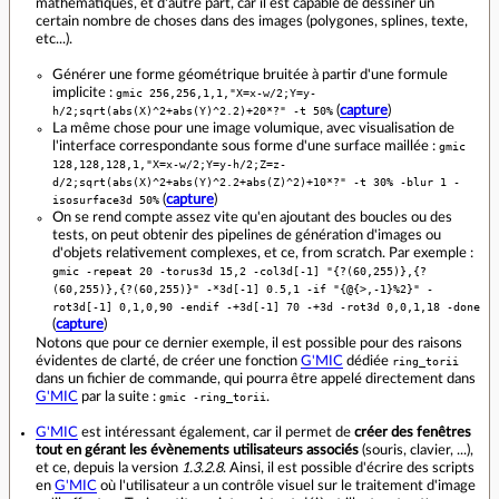
mathématiques, et d'autre part, car il est capable de dessiner un
certain nombre de choses dans des images (polygones, splines, texte,
etc...).
Générer une forme géométrique bruitée à partir d'une formule
implicite :
gmic 256,256,1,1,"X=x-w/2;Y=y-
h/2;sqrt(abs(X)^2+abs(Y)^2.2)+20*?" -t 50%
(
capture
)
La même chose pour une image volumique, avec visualisation de
l'interface correspondante sous forme d'une surface maillée :
gmic
128,128,128,1,"X=x-w/2;Y=y-h/2;Z=z-
d/2;sqrt(abs(X)^2+abs(Y)^2.2+abs(Z)^2)+10*?" -t 30% -blur 1 -
isosurface3d 50%
(
capture
)
On se rend compte assez vite qu'en ajoutant des boucles ou des
tests, on peut obtenir des pipelines de génération d'images ou
d'objets relativement complexes, et ce, from scratch. Par exemple :
gmic -repeat 20 -torus3d 15,2 -col3d[-1] "{?(60,255)},{?
(60,255)},{?(60,255)}" -*3d[-1] 0.5,1 -if "{@{>,-1}%2}" -
rot3d[-1] 0,1,0,90 -endif -+3d[-1] 70 -+3d -rot3d 0,0,1,18 -done
(
capture
)
Notons que pour ce dernier exemple, il est possible pour des raisons
évidentes de clarté, de créer une fonction
G'MIC
dédiée
ring_torii
dans un fichier de commande, qui pourra être appelé directement dans
G'MIC
par la suite :
gmic -ring_torii
.
G'MIC
est intéressant également, car il permet de
créer des fenêtres
tout en gérant les évènements utilisateurs associés
(souris, clavier, ...),
et ce, depuis la version
1.3.2.8
. Ainsi, il est possible d'écrire des scripts
en
G'MIC
où l'utilisateur a un contrôle visuel sur le traitement d'image