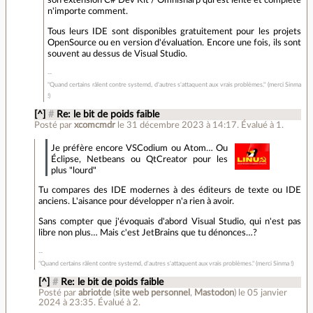
son extension C# Dev Kit / Omnisharp qui est lente et complète
n'importe comment.
Tous leurs IDE sont disponibles gratuitement pour les projets
OpenSource ou en version d'évaluation. Encore une fois, ils sont
souvent au dessus de Visual Studio.
"Quand certains râlent contre systemd, d'autres s'attaquent aux vrais problèmes." (merci Sinma
!)
[^]
#
Re: le bit de poids faible
Posté par
xcomcmdr
le 31 décembre 2023 à 14:17
.
Évalué à
1
.
Je préfère encore VSCodium ou Atom… Ou
Éclipse, Netbeans ou QtCreator pour les
plus "lourd"
Tu compares des IDE modernes à des éditeurs de texte ou IDE
anciens. L'aisance pour développer n'a rien à avoir.
Sans compter que j'évoquais d'abord Visual Studio, qui n'est pas
libre non plus… Mais c'est JetBrains que tu dénonces…?
"Quand certains râlent contre systemd, d'autres s'attaquent aux vrais problèmes." (merci Sinma !)
[^]
#
Re: le bit de poids faible
Posté par
abriotde
(
site web personnel
,
Mastodon
)
le 05 janvier
2024 à 23:35
.
Évalué à
2
.