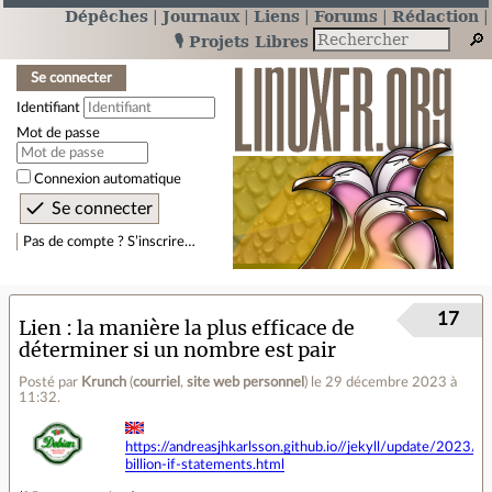
Dépêches
Journaux
Liens
Forums
Rédaction
🎙️ Projets Libres
Se connecter
Identifiant
Mot de passe
Connexion automatique
Pas de compte ? S’inscrire…
17
Lien
la manière la plus efficace de
déterminer si un nombre est pair
Posté par
Krunch
(
courriel
,
site web personnel
)
le 29 décembre 2023 à
11:32
.
https://andreasjhkarlsson.github.io//jekyll/update/2023/
billion-if-statements.html