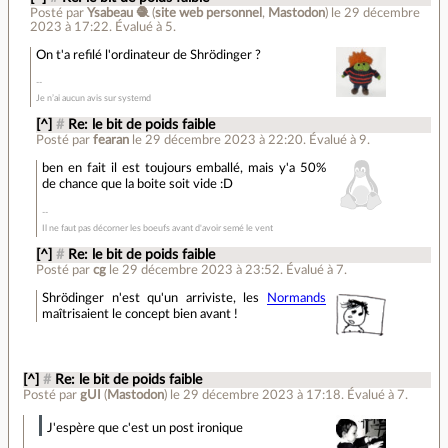
Posté par
Ysabeau 🧶
(
site web personnel
,
Mastodon
)
le 29 décembre
2023 à 17:22
.
Évalué à
5
.
On t'a refilé l'ordinateur de Shrödinger ?
Je n’ai aucun avis sur systemd
[^]
#
Re: le bit de poids faible
Posté par
fearan
le 29 décembre 2023 à 22:20
.
Évalué à
9
.
ben en fait il est toujours emballé, mais y'a 50%
de chance que la boite soit vide :D
Il ne faut pas décorner les boeufs avant d'avoir semé le vent
[^]
#
Re: le bit de poids faible
Posté par
cg
le 29 décembre 2023 à 23:52
.
Évalué à
7
.
Shrödinger n'est qu'un arriviste, les
Normands
maîtrisaient le concept bien avant !
[^]
#
Re: le bit de poids faible
Posté par
gUI
(
Mastodon
)
le 29 décembre 2023 à 17:18
.
Évalué à
7
.
J'espère que c'est un post ironique