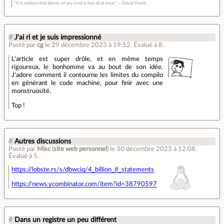
“It is seldom that liberty of any kind is lost all at once.” ― David Hume
#
J'ai ri et je suis impressionné
Posté par
cg
le 29 décembre 2023 à 19:52
.
Évalué à
8
.
L'article est super drôle, et en même temps
rigoureux, le bonhomme va au bout de son idée.
J'adore comment il contourne les limites du compilo
en générant le code machine, pour finir avec une
monstruosité.
Top !
#
Autres discussions
Posté par
Misc
(
site web personnel
)
le 30 décembre 2023 à 12:08
.
Évalué à
5
.
https://lobste.rs/s/dbwciq/4_billion_if_statements
https://news.ycombinator.com/item?id=38790597
#
Dans un registre un peu différent