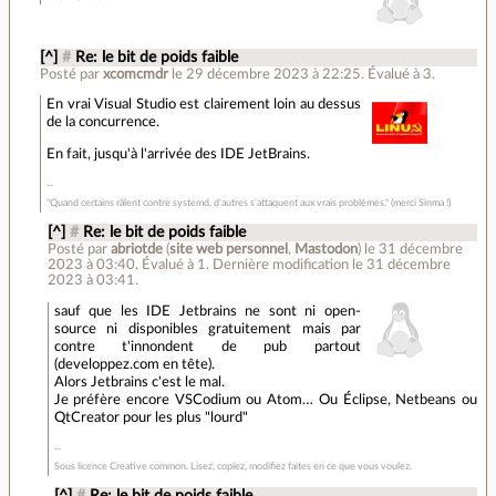
[^]
#
Re: le bit de poids faible
Posté par
xcomcmdr
le 29 décembre 2023 à 22:25
.
Évalué à
3
.
En vrai Visual Studio est clairement loin au dessus
de la concurrence.
En fait, jusqu'à l'arrivée des IDE JetBrains.
"Quand certains râlent contre systemd, d'autres s'attaquent aux vrais problèmes." (merci Sinma !)
[^]
#
Re: le bit de poids faible
Posté par
abriotde
(
site web personnel
,
Mastodon
)
le 31 décembre
2023 à 03:40
.
Évalué à
1
.
Dernière modification le 31 décembre
2023 à 03:41.
sauf que les IDE Jetbrains ne sont ni open-
source ni disponibles gratuitement mais par
contre t'innondent de pub partout
(developpez.com en tête).
Alors Jetbrains c'est le mal.
Je préfère encore VSCodium ou Atom… Ou Éclipse, Netbeans ou
QtCreator pour les plus "lourd"
Sous licence Creative common. Lisez, copiez, modifiez faites en ce que vous voulez.
[^]
#
Re: le bit de poids faible