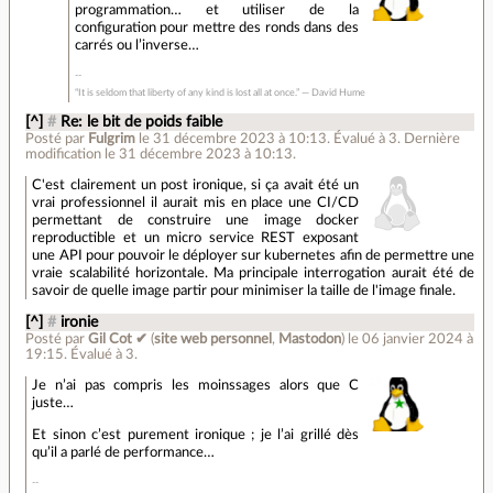
programmation… et utiliser de la
configuration pour mettre des ronds dans des
carrés ou l’inverse…
“It is seldom that liberty of any kind is lost all at once.” ― David Hume
[^]
#
Re: le bit de poids faible
Posté par
Fulgrim
le 31 décembre 2023 à 10:13
.
Évalué à
3
.
Dernière
modification le 31 décembre 2023 à 10:13.
C'est clairement un post ironique, si ça avait été un
vrai professionnel il aurait mis en place une CI/CD
permettant de construire une image docker
reproductible et un micro service REST exposant
une API pour pouvoir le déployer sur kubernetes afin de permettre une
vraie scalabilité horizontale. Ma principale interrogation aurait été de
savoir de quelle image partir pour minimiser la taille de l'image finale.
[^]
#
ironie
Posté par
Gil Cot ✔
(
site web personnel
,
Mastodon
)
le 06 janvier 2024 à
19:15
.
Évalué à
3
.
Je n’ai pas compris les moinssages alors que C
juste…
Et sinon c’est purement ironique ; je l’ai grillé dès
qu’il a parlé de performance…