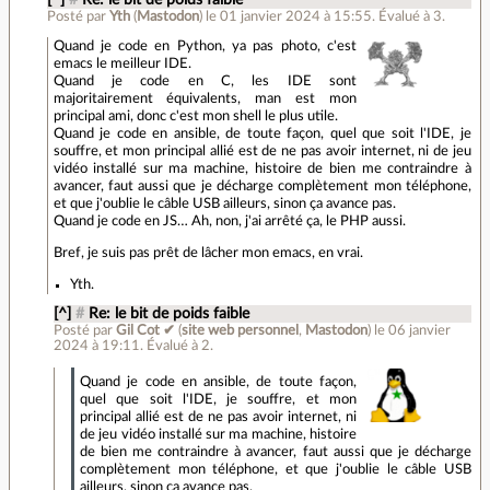
Posté par
Yth
(
Mastodon
)
le 01 janvier 2024 à 15:55
.
Évalué à
3
.
Quand je code en Python, ya pas photo, c'est
emacs le meilleur IDE.
Quand je code en C, les IDE sont
majoritairement équivalents, man est mon
principal ami, donc c'est mon shell le plus utile.
Quand je code en ansible, de toute façon, quel que soit l'IDE, je
souffre, et mon principal allié est de ne pas avoir internet, ni de jeu
vidéo installé sur ma machine, histoire de bien me contraindre à
avancer, faut aussi que je décharge complètement mon téléphone,
et que j'oublie le câble USB ailleurs, sinon ça avance pas.
Quand je code en JS… Ah, non, j'ai arrêté ça, le PHP aussi.
Bref, je suis pas prêt de lâcher mon emacs, en vrai.
Yth.
[^]
#
Re: le bit de poids faible
Posté par
Gil Cot ✔
(
site web personnel
,
Mastodon
)
le 06 janvier
2024 à 19:11
.
Évalué à
2
.
Quand je code en ansible, de toute façon,
quel que soit l'IDE, je souffre, et mon
principal allié est de ne pas avoir internet, ni
de jeu vidéo installé sur ma machine, histoire
de bien me contraindre à avancer, faut aussi que je décharge
complètement mon téléphone, et que j'oublie le câble USB
ailleurs, sinon ça avance pas.