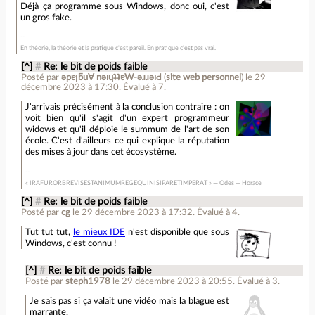
Déjà ça programme sous Windows, donc oui, c'est
un gros fake.
En théorie, la théorie et la pratique c'est pareil. En pratique c'est pas vrai.
[^]
#
Re: le bit de poids faible
Posté par
ǝpɐןƃu∀ nǝıɥʇʇɐW-ǝɹɹǝıԀ
(
site web personnel
)
le 29
décembre 2023 à 17:30
.
Évalué à
7
.
J'arrivais précisément à la conclusion contraire : on
voit bien qu'il s'agit d'un expert programmeur
widows et qu'il déploie le summum de l'art de son
école. C'est d'ailleurs ce qui explique la réputation
des mises à jour dans cet écosystème.
« IRAFURORBREVISESTANIMUMREGEQUINISIPARETIMPERAT » — Odes — Horace
[^]
#
Re: le bit de poids faible
Posté par
cg
le 29 décembre 2023 à 17:32
.
Évalué à
4
.
Tut tut tut,
le mieux IDE
n'est disponible que sous
Windows, c'est connu !
[^]
#
Re: le bit de poids faible
Posté par
steph1978
le 29 décembre 2023 à 20:55
.
Évalué à
3
.
Je sais pas si ça valait une vidéo mais la blague est
marrante.