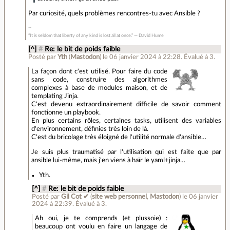
Par curiosité, quels problèmes rencontres-tu avec Ansible ?
“It is seldom that liberty of any kind is lost all at once.” ― David Hume
[^]
#
Re: le bit de poids faible
Posté par
Yth
(
Mastodon
)
le 06 janvier 2024 à 22:28
.
Évalué à
3
.
La façon dont c'est utilisé. Pour faire du code
sans code, construire des algorithmes
complexes à base de modules maison, et de
templating Jinja.
C'est devenu extraordinairement difficile de savoir comment
fonctionne un playbook.
En plus certains rôles, certaines tasks, utilisent des variables
d'environnement, définies très loin de là.
C'est du bricolage très éloigné de l'utilité normale d'ansible…
Je suis plus traumatisé par l'utilisation qui est faite que par
ansible lui-même, mais j'en viens à haïr le yaml+jinja…
Yth.
[^]
#
Re: le bit de poids faible
Posté par
Gil Cot ✔
(
site web personnel
,
Mastodon
)
le 06 janvier
2024 à 22:39
.
Évalué à
3
.
Ah oui, je te comprends (et plussoie) :
beaucoup ont voulu en faire un langage de