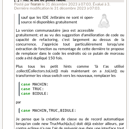
Posté par
fearan
le 31 décembre 2023 à 07:03
.
Évalué à
3
.
Dernière modification le 31 décembre 2023 à 07:03.
sauf que les IDE Jetbrains ne sont ni open-
source ni disponibles gratuitement
La version communautaire java est accessible
gratuitement; et au vu des suggestion d'amélioration de code ou
capacité de refactoring, c'est largement au dessus de la
concurrence. J'apprécie tout particulièrement lorsqu'une
extraction de fonction ou remontage de cette dernière te propose
de remplacer dans le code les endroits où ce putain de morceau
code a été dupliqué 150 fois.
Plus tous les petit hints comme 'là t'as utilisé
.collect(Collectors.toList()) mais maintenant on a .toList(); ou
transformer les vieux switch vers les nouveaux, remplacer les
case
MACHIN
:
case
TRUC
:
case
BIDULE
:
par
case
MACHIN
,
TRUC
,
BIDULE
:
Je pense que la création de classe ou de record automatique
lorsqu'on code new TrucMuch(a,b,c) doit déjà exister ailleurs, par
contre eclipse n'a pas l'air de prévenir que dans une interface tout