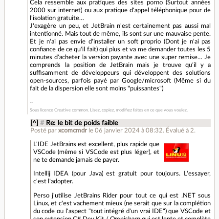
Cela ressemble aux pratiques des sites porno (Surtout années
2000 sur internet) ou aux pratique d'appel téléphonique pour de
l'isolation gratuite…
J'exagère un peu, et JetBrain n'est certainement pas aussi mal
intentionné. Mais tout de même, ils sont sur une mauvaise pente.
Et je n'ai pas envie d'installer un soft proprio (Dont je n'ai pas
confiance de ce qu'il fait) qui plus et va me demander toutes les 5
minutes d'acheter la version payante avec une super remise… Je
comprends la position de JetBrain mais je trouve qu'il y a
suffisamment de développeurs qui développent des solutions
open-sources, parfois payé par Google/microsoft (Même si du
fait de la dispersion elle sont moins "puissantes")
Sous licence Creative common. Lisez, copiez, modifiez faites en ce que vous voulez.
[^]
#
Re: le bit de poids faible
Posté par
xcomcmdr
le 06 janvier 2024 à 08:32
.
Évalué à
2
.
L'IDE JetBrains est excellent, plus rapide que
VSCode (même si VSCode est plus léger), et
ne te demande jamais de payer.
Intellij IDEA (pour Java) est gratuit pour toujours. L'essayer,
c'est l'adopter.
Perso j'utilise JetBrains Rider pour tout ce qui est .NET sous
Linux, et c'est vachement mieux (ne serait que sur la complétion
du code ou l'aspect "tout intégré d'un vrai IDE") que VSCode et