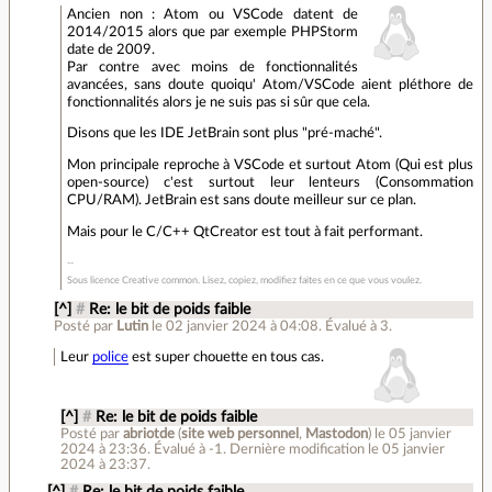
Ancien non : Atom ou VSCode datent de
2014/2015 alors que par exemple PHPStorm
date de 2009.
Par contre avec moins de fonctionnalités
avancées, sans doute quoiqu' Atom/VSCode aient pléthore de
fonctionnalités alors je ne suis pas si sûr que cela.
Disons que les IDE JetBrain sont plus "pré-maché".
Mon principale reproche à VSCode et surtout Atom (Qui est plus
open-source) c'est surtout leur lenteurs (Consommation
CPU/RAM). JetBrain est sans doute meilleur sur ce plan.
Mais pour le C/C++ QtCreator est tout à fait performant.
Sous licence Creative common. Lisez, copiez, modifiez faites en ce que vous voulez.
[^]
#
Re: le bit de poids faible
Posté par
Lutin
le 02 janvier 2024 à 04:08
.
Évalué à
3
.
Leur
police
est super chouette en tous cas.
[^]
#
Re: le bit de poids faible
Posté par
abriotde
(
site web personnel
,
Mastodon
)
le 05 janvier
2024 à 23:36
.
Évalué à
-1
.
Dernière modification le 05 janvier
2024 à 23:37.
[^]
#
Re: le bit de poids faible