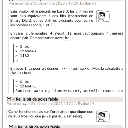
Posté par
cg
le 30 décembre 2023 à 19:29
.
Évalué à
6
.
Sans vouloir être pédant, en base 3, les chiffres ne
sont plus équivalents à des bits (contraction de
Binary Digit), et les chiffres existants pour écrire
les nombres sont 0, 1 et 2.
3
4
11
4
En base
, le nombre
s'écrit
mais vaut toujours
, qui est
bc
encore pair. Démonstration avec
:
~ $ bc

> ibase=3

> 11%2

····
xxxx
En base 1, ça pourrait donner
ou
. Mais la calculette a
bc
les bras :
~ $ bc

> ibase=1

[^]
#
Re: le bit de poids faible
Posté par
cg
le 29 décembre 2023 à 17:11
.
Évalué à
7
.
Ça ne fonctionne pas sur l'ordinateur quantique que
j'ai eu à Noël (ou que je n'ai pas eu, c'est selon).
[^]
#
Re: le bit de poids faible