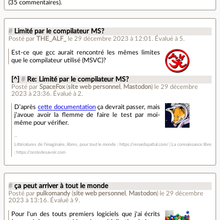
(
35 commentaires
).
#
Limité par le compilateur MS?
Posté par
THE_ALF_
le 29 décembre 2023 à 12:01
.
Évalué à
5
.
Est-ce que gcc aurait rencontré les mêmes limites
que le compilateur utilisé (MSVC)?
[^]
#
Re: Limité par le compilateur MS?
Posté par
SpaceFox
(
site web personnel
,
Mastodon
)
le 29 décembre
2023 à 23:36
.
Évalué à
2
.
D’après
cette documentation
ça devrait passer, mais
j’avoue avoir la flemme de faire le test par moi-
même pour vérifier.
Littératures de l’imaginaire, libres, pour tout le monde : https://renardspatial.com/ | La connaissance libre
: https://zestedesavoir.com
#
ça peut arriver à tout le monde
Posté par
pulkomandy
(
site web personnel
,
Mastodon
)
le 29 décembre
2023 à 13:16
.
Évalué à
9
.
Pour l'un des touts premiers logiciels que j'ai écrits