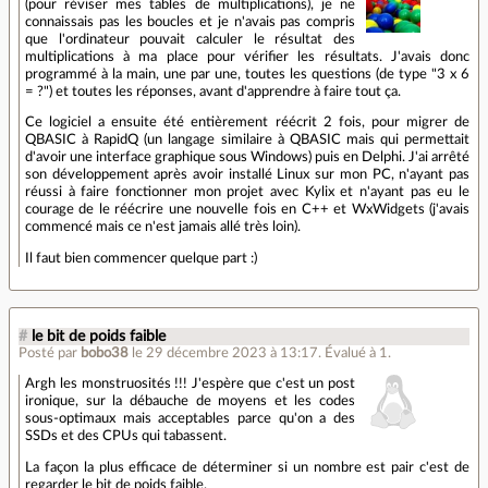
(pour réviser mes tables de multiplications), je ne
connaissais pas les boucles et je n'avais pas compris
que l'ordinateur pouvait calculer le résultat des
multiplications à ma place pour vérifier les résultats. J'avais donc
programmé à la main, une par une, toutes les questions (de type "3 x 6
= ?") et toutes les réponses, avant d'apprendre à faire tout ça.
Ce logiciel a ensuite été entièrement réécrit 2 fois, pour migrer de
QBASIC à RapidQ (un langage similaire à QBASIC mais qui permettait
d'avoir une interface graphique sous Windows) puis en Delphi. J'ai arrêté
son développement après avoir installé Linux sur mon PC, n'ayant pas
réussi à faire fonctionner mon projet avec Kylix et n'ayant pas eu le
courage de le réécrire une nouvelle fois en C++ et WxWidgets (j'avais
commencé mais ce n'est jamais allé très loin).
Il faut bien commencer quelque part :)
#
le bit de poids faible
Posté par
bobo38
le 29 décembre 2023 à 13:17
.
Évalué à
1
.
Argh les monstruosités !!! J'espère que c'est un post
ironique, sur la débauche de moyens et les codes
sous-optimaux mais acceptables parce qu'on a des
SSDs et des CPUs qui tabassent.
La façon la plus efficace de déterminer si un nombre est pair c'est de
regarder le bit de poids faible.