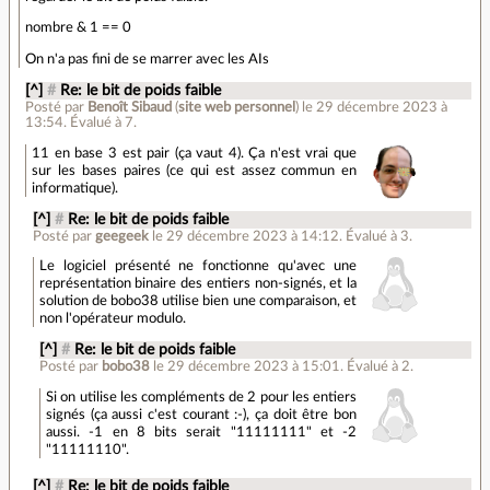
nombre & 1 == 0
On n'a pas fini de se marrer avec les AIs
[^]
#
Re: le bit de poids faible
Posté par
Benoît Sibaud
(
site web personnel
)
le 29 décembre 2023 à
13:54
.
Évalué à
7
.
11 en base 3 est pair (ça vaut 4). Ça n'est vrai que
sur les bases paires (ce qui est assez commun en
informatique).
[^]
#
Re: le bit de poids faible
Posté par
geegeek
le 29 décembre 2023 à 14:12
.
Évalué à
3
.
Le logiciel présenté ne fonctionne qu'avec une
représentation binaire des entiers non-signés, et la
solution de bobo38 utilise bien une comparaison, et
non l'opérateur modulo.
[^]
#
Re: le bit de poids faible
Posté par
bobo38
le 29 décembre 2023 à 15:01
.
Évalué à
2
.
Si on utilise les compléments de 2 pour les entiers
signés (ça aussi c'est courant :-), ça doit être bon
aussi. -1 en 8 bits serait "11111111" et -2
"11111110".
[^]
#
Re: le bit de poids faible