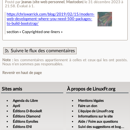
Posté par
jeanas
(
site web personnel
,
Mastodon
)
le 31 décembre 2023 à
21:58
.
Évalué à
1
.
https://chriswarrick.com/blog/2019/02/15/modern-
web-development-where-you-need-500-packages-
to-build-bootstrap/
section « Copyrighted one-liners »
Suivre le flux des commentaires
Note :
les commentaires appartiennent à celles et ceux qui les ont postés.
Nous n’en sommes pas responsables.
Revenir en haut de page
Sites amis
À propos de LinuxFr.org
Agenda du Libre
Mentions légales
April
Faire un don
Éditions D-BookeR
L’équipe de LinuxFr.org
Éditions Diamond
Informations sur le site
Éditions Eyrolles
Aide / Foire aux questions
Éditions ENI
Suivi des suggestions et bogues