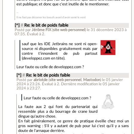
est publique; et donc que c'est inutile de le mentionner.
Il ne faut pas décorner les boeufs avant d'avoir semé le vent
[^]
#
Re: le bit de poids faible
Posté par
Jérôme FIX
(
site web personnel
)
le 31 décembre 2023 à
07:35
.
Évalué à
2
.
sauf que les IDE Jetbrains ne sont ni open-
source ni disponibles gratuitement mais par
contre t'innondent de pub partout
(developpez.com en tête).
Leur faute ou celle de developpez.com ?
[^]
#
Re: le bit de poids faible
Posté par
abriotde
(
site web personnel
,
Mastodon
)
le 05 janvier
2024 à 23:26
.
Évalué à
2
.
Dernière modification le 05 janvier
2024 à 23:27.
Leur faute ou celle de developpez.com ?
La faute aux 2 qui font du partenariat qui
ressemble plus a du bourrage de crane lourd
dingue qu'autre chose.
En fait généralement, ce genre de pratique éveille chez moi un
gros warning : S'il y a autant de pub pour lui c'est qu'il y a sans
doute de l'arnaque derrière.