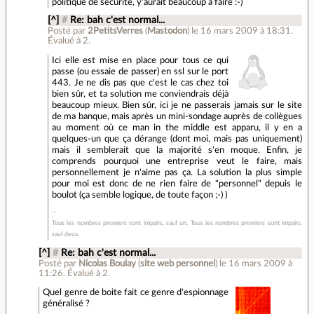
politique de sécurité, y'aurait beaucoup à faire :-)
[^]
#
Re: bah c'est normal...
Posté par
2PetitsVerres
(
Mastodon
)
le 16 mars 2009 à 18:31
.
Évalué à
2
.
Ici elle est mise en place pour tous ce qui
passe (ou essaie de passer) en ssl sur le port
443. Je ne dis pas que c'est le cas chez toi
bien sûr, et ta solution me conviendrais déjà
beaucoup mieux. Bien sûr, ici je ne passerais jamais sur le site
de ma banque, mais après un mini-sondage auprès de collègues
au moment où ce man in the middle est apparu, il y en a
quelques-un que ça dérange (dont moi, mais pas uniquement)
mais il semblerait que la majorité s'en moque. Enfin, je
comprends pourquoi une entreprise veut le faire, mais
personnellement je n'aime pas ça. La solution la plus simple
pour moi est donc de ne rien faire de "personnel" depuis le
boulot (ça semble logique, de toute façon ;-) )
Tous les nombres premiers sont impairs, sauf un. Tous les nombres premiers sont impairs,
sauf deux.
[^]
#
Re: bah c'est normal...
Posté par
Nicolas Boulay
(
site web personnel
)
le 16 mars 2009 à
11:26
.
Évalué à
2
.
Quel genre de boite fait ce genre d'espionnage
généralisé ?