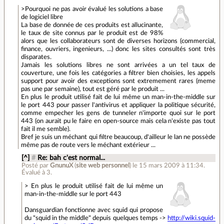
>Pourquoi ne pas avoir évalué les solutions a base
de logiciel libre
La base de donnée de ces produits est allucinante,
le taux de site connus par le produit est de 98%
alors que les collaborateurs sont de diverses horizons (commercial,
finance, ouvriers, ingenieurs, ...) donc les sites consultés sont très
disparates.
Jamais les solutions libres ne sont arrivées a un tel taux de
couverture, une fois les catégories a filtrer bien choisies, les appels
support pour avoir des exceptions sont extremement rares (meme
pas une par semaine), tout est géré par le produit ...
En plus le produit utilisé fait de lui même un man-in-the-middle sur
le port 443 pour passer l'antivirus et appliquer la politique sécurité,
comme empecher les gens de tunneler n'importe quoi sur le port
443 (on aurait pu le faire en open-source mais cela n'existe pas tout
fait il me semble).
Bref je suis un méchant qui filtre beaucoup, d'ailleur le lan ne possède
même pas de route vers le méchant extérieur ...
[^]
#
Re: bah c'est normal...
Posté par
GnunuX
(
site web personnel
)
le 15 mars 2009 à 11:34
.
Évalué à
3
.
> En plus le produit utilisé fait de lui même un
man-in-the-middle sur le port 443
Dansguardian fonctionne avec squid qui propose
du "squid in the middle" depuis quelques temps ->
http://wiki.squid-