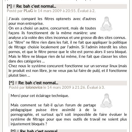
[^]
#
Re: bah c'est normal...
Posté par
PLuG
le 14 mars 2009 à 20:55
.
Évalué à
2
.
J'avais comparé les filtres optenets avec d'autres
pour mon entreprise.
On en a choisi un autre, concurrent, mais de toutes
façons ils fonctionnent de la même manière: une
analyse a la volée des sites inconnus et une grosse db des sites connus.
Le "filtre" ne filtre rien dans les fait, il ne fait que appliquer la politique
de filtrage choisie localement par l'admin. Si l'admin interdit les sites
pornos, et que le filtre pense que le site est porno alors il sera bloqué.
Mais le filtre ne bloque rien de lui même, il ne fait que classer les sites
dans des catégories ...
Chez nous le système concurent fonctionne sur un serveur linux (mais
le produit est non libre, je ne veux pas lui faire de pub), et il fonctionne
plutot bien ...
[^]
#
Re: bah c'est normal...
Posté par
lolonovice
le 14 mars 2009 à 21:26
.
Évalué à
3
.
Merci pour cet éclairage technique.
Mais comment se fait-il qu'un forum de partage
pédagogique puisse être assimilé à de la
pornographie, et surtout qu'il soit impossible de faire évoluer le
système de filtrage pour que mes outils de travail ne soient plus
injustement bloqués ?
[^]
#
Re: bah c'est normal...