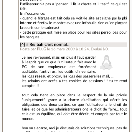
l'utilisateur n'a pas a "penser" il lit la charte et il *sait* ce qui est
fait.
En l'occurence:
- quand le filtrage est fait cela se voit (le site est signé par la pki
interne et firefox le montre avec une infobulle rien qu'en plaçant
la souris sur le cadenas)
- cette pratique est mise en place pour les sites perso, pas pour
les banques ...
[^]
#
Re: bah c'est normal...
Posté par
PLuG
le 16 mars 2009 à 18:24
.
Évalué à
0
.
Je me re-répond, mais en plus il faut garder
à l'esprit que ce que l'utilisateur fait avec le
PC de son employeur est forcément
auditable. l'antivirus, les outils d'inventaire,
les logs réseau et proxy, les logs des passerelles mail, ...
les admins ont accès a tes cookies de sessions !!! tu te rend
compte !!!
tout cela tient en place dans le respect de la vie privée
*uniquement* grace a la charte d'utilisation qui décrit les
obligations des deux parties. ce que l'utilisateur a le droit de
faire, et ce que les administrateurs ont le droit de faire... tout
cela est un équilibre, qui doit être décrit, et compris par tout le
monde.
bon on s'écarte, moi je discutais de solutions techniques, pas de