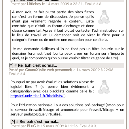
Posté par
Littleboy
le 14 mars 2009 à 23:31
.
Évalué à
6
.
A mon avis, ca fait plutot partie des sites filtres
car c'est un forum de discussion. Je pense qu'ils
n'ont pas vraiment regarde le contenu, juste
constate que c'etait un forum d'echange et donc
classe comme tel. Apres il faut plutot contacter l'administrateur sur
le lieu de travail et lui demander soit de virer le filtre pour la
categorie forum ou de mettre une exception pour ce site la.
Je me demande d'ailleurs si ils ne font pas un filtre bourrin sur le
domaine forumactif.net (ou tu peux creer un forum sur n'importe
quoi, et je comprends qu'on puisse vouloir filtrer ce genre de site).
[^]
#
Re: bah c'est normal...
Posté par
GnunuX
(
site web personnel
)
le 14 mars 2009 à 22:06
.
Évalué à
4
.
Pourquoi ne pas avoir évalué les solutions a base de
logiciel libre ? (je pense bien évidement à
dansguardian avec des blacklists comme celle la :
http://cri.univ-tlse1.fr/blacklists/
).
Pour l'éducation nationale il y a des solutions pré-packagé (amon pour
le serveur firewall/filtrage et amonecole pour firewall/filtrage + un
serveur pédagogique virtualisé).
[^]
#
Re: bah c'est normal...
Posté par
PLuG
le 15 mars 2009 à 11:26
.
Évalué à
3
.