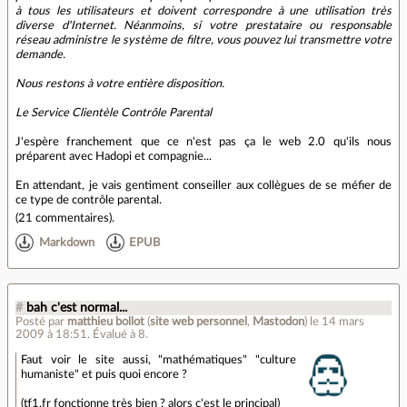
à tous les utilisateurs et doivent correspondre à une utilisation très
diverse d'Internet. Néanmoins, si votre prestataire ou responsable
réseau administre le système de filtre, vous pouvez lui transmettre votre
demande.
Nous restons à votre entière disposition.
Le Service Clientèle Contrôle Parental
J'espère franchement que ce n'est pas ça le web 2.0 qu'ils nous
préparent avec Hadopi et compagnie...
En attendant, je vais gentiment conseiller aux collègues de se méfier de
ce type de contrôle parental.
(
21 commentaires
).
Markdown
EPUB
#
bah c'est normal...
Posté par
matthieu bollot
(
site web personnel
,
Mastodon
)
le 14 mars
2009 à 18:51
.
Évalué à
8
.
Faut voir le site aussi, "mathématiques" "culture
humaniste" et puis quoi encore ?
(tf1.fr fonctionne très bien ? alors c'est le principal)