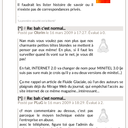
Il faudrait les lister histoire de savoir ou il
n'existe pas de correspondances privés.
"La première sécurité est la liberté"
[^]
#
Re: bah c'est normal...
Posté par
Olorim
le 16 mars 2009 à 17:27
.
Évalué à
0
.
Nan mais vous voulez pas non plus que nos
charmante petites têtes blondes se mettent à
penser par eux même! En plus, si il faut les
surveiller quand ils vont sur le net, je vous dit
pas!
En fait, INTERNET 2.0 va changer de nom pour MINITEL 3.0 (je
suis pas sure mais je crois qu'il y a eu deux versions de minitel...)
Ça me rappel un article de Fluide Glaciale, où l'un des auteurs se
plaignais déjà du filtrage Web du journal, qui empêchai l'accès au
site internet de ce même magazine...intéressant...
[^]
#
Re: bah c'est normal...
Posté par
PLuG
le 16 mars 2009 à 18:29
.
Évalué à
2
.
cf mon commentaire au dessus, c'est pas
parceque le moyen technique existe que
l'entreprise en abuse.
avec le téléphone, figure toi que l'admin du