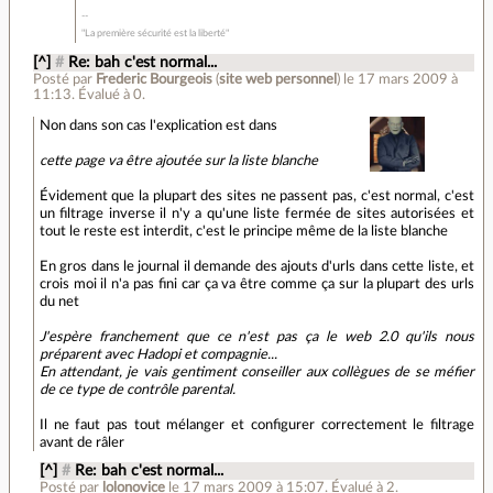
"La première sécurité est la liberté"
[^]
#
Re: bah c'est normal...
Posté par
Frederic Bourgeois
(
site web personnel
)
le 17 mars 2009 à
11:13
.
Évalué à
0
.
Non dans son cas l'explication est dans
cette page va être ajoutée sur la liste blanche
Évidement que la plupart des sites ne passent pas, c'est normal, c'est
un filtrage inverse il n'y a qu'une liste fermée de sites autorisées et
tout le reste est interdit, c'est le principe même de la liste blanche
En gros dans le journal il demande des ajouts d'urls dans cette liste, et
crois moi il n'a pas fini car ça va être comme ça sur la plupart des urls
du net
J'espère franchement que ce n'est pas ça le web 2.0 qu'ils nous
préparent avec Hadopi et compagnie...
En attendant, je vais gentiment conseiller aux collègues de se méfier
de ce type de contrôle parental.
Il ne faut pas tout mélanger et configurer correctement le filtrage
avant de râler
[^]
#
Re: bah c'est normal...
Posté par
lolonovice
le 17 mars 2009 à 15:07
.
Évalué à
2
.