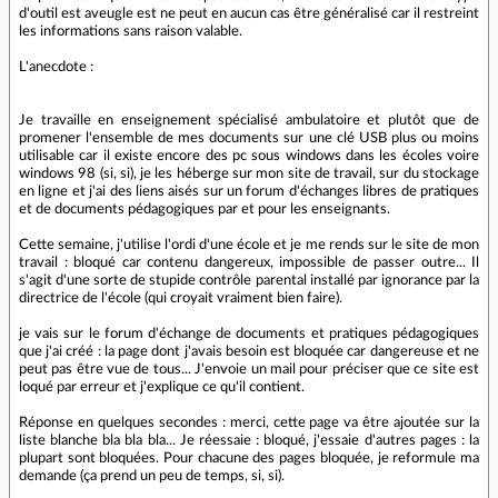
d'outil est aveugle est ne peut en aucun cas être généralisé car il restreint
les informations sans raison valable.
L'anecdote :
Je travaille en enseignement spécialisé ambulatoire et plutôt que de
promener l'ensemble de mes documents sur une clé USB plus ou moins
utilisable car il existe encore des pc sous windows dans les écoles voire
windows 98 (si, si), je les héberge sur mon site de travail, sur du stockage
en ligne et j'ai des liens aisés sur un forum d'échanges libres de pratiques
et de documents pédagogiques par et pour les enseignants.
Cette semaine, j'utilise l'ordi d'une école et je me rends sur le site de mon
travail : bloqué car contenu dangereux, impossible de passer outre... Il
s'agit d'une sorte de stupide contrôle parental installé par ignorance par la
directrice de l'école (qui croyait vraiment bien faire).
je vais sur le forum d'échange de documents et pratiques pédagogiques
que j'ai créé : la page dont j'avais besoin est bloquée car dangereuse et ne
peut pas être vue de tous... J'envoie un mail pour préciser que ce site est
loqué par erreur et j'explique ce qu'il contient.
Réponse en quelques secondes : merci, cette page va être ajoutée sur la
liste blanche bla bla bla... Je réessaie : bloqué, j'essaie d'autres pages : la
plupart sont bloquées. Pour chacune des pages bloquée, je reformule ma
demande (ça prend un peu de temps, si, si).