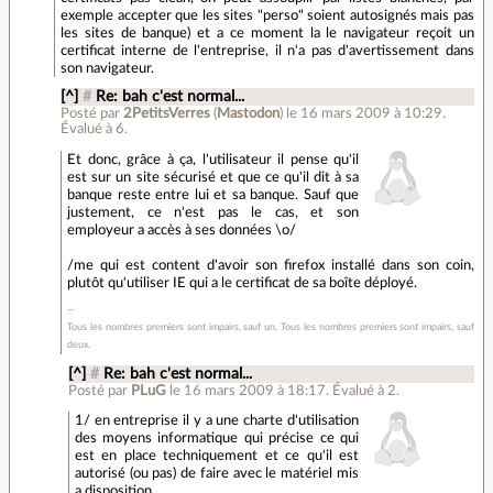
exemple accepter que les sites "perso" soient autosignés mais pas
les sites de banque) et a ce moment la le navigateur reçoit un
certificat interne de l'entreprise, il n'a pas d'avertissement dans
son navigateur.
[^]
#
Re: bah c'est normal...
Posté par
2PetitsVerres
(
Mastodon
)
le 16 mars 2009 à 10:29
.
Évalué à
6
.
Et donc, grâce à ça, l'utilisateur il pense qu'il
est sur un site sécurisé et que ce qu'il dit à sa
banque reste entre lui et sa banque. Sauf que
justement, ce n'est pas le cas, et son
employeur a accès à ses données \o/
/me qui est content d'avoir son firefox installé dans son coin,
plutôt qu'utiliser IE qui a le certificat de sa boîte déployé.
Tous les nombres premiers sont impairs, sauf un. Tous les nombres premiers sont impairs, sauf
deux.
[^]
#
Re: bah c'est normal...
Posté par
PLuG
le 16 mars 2009 à 18:17
.
Évalué à
2
.
1/ en entreprise il y a une charte d'utilisation
des moyens informatique qui précise ce qui
est en place techniquement et ce qu'il est
autorisé (ou pas) de faire avec le matériel mis
a disposition.