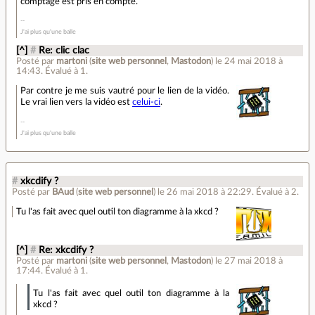
comptage est pris en compte.
J'ai plus qu'une balle
[^]
#
Re: clic clac
Posté par
martoni
(
site web personnel
,
Mastodon
)
le 24 mai 2018 à
14:43
.
Évalué à
1
.
Par contre je me suis vautré pour le lien de la vidéo.
Le vrai lien vers la vidéo est
celui-ci
.
J'ai plus qu'une balle
#
xkcdify ?
Posté par
BAud
(
site web personnel
)
le 26 mai 2018 à 22:29
.
Évalué à
2
.
Tu l'as fait avec quel outil ton diagramme à la xkcd ?
[^]
#
Re: xkcdify ?
Posté par
martoni
(
site web personnel
,
Mastodon
)
le 27 mai 2018 à
17:44
.
Évalué à
1
.
Tu l'as fait avec quel outil ton diagramme à la
xkcd ?