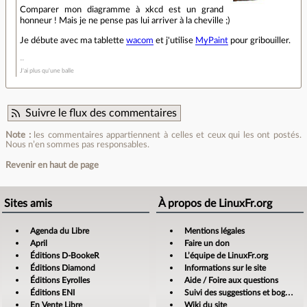
Comparer mon diagramme à xkcd est un grand
honneur ! Mais je ne pense pas lui arriver à la cheville ;)
Je débute avec ma tablette
wacom
et j'utilise
MyPaint
pour gribouiller.
J'ai plus qu'une balle
Suivre le flux des commentaires
Note :
les commentaires appartiennent à celles et ceux qui les ont postés.
Nous n’en sommes pas responsables.
Revenir en haut de page
Sites amis
À propos de LinuxFr.org
Agenda du Libre
Mentions légales
April
Faire un don
Éditions D-BookeR
L’équipe de LinuxFr.org
Éditions Diamond
Informations sur le site
Éditions Eyrolles
Aide / Foire aux questions
Éditions ENI
Suivi des suggestions et bogues
En Vente Libre
Wiki du site