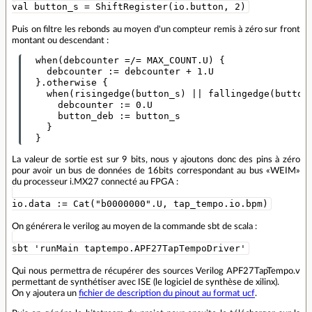
val button_s = ShiftRegister(io.button, 2)
Puis on filtre les rebonds au moyen d'un compteur remis à zéro sur front
montant ou descendant :
  when(debcounter =/= MAX_COUNT.U) {

    debcounter := debcounter + 1.U

  }.otherwise {

    when(risingedge(button_s) || fallingedge(button_
      debcounter := 0.U

      button_deb := button_s

    }

La valeur de sortie est sur 9 bits, nous y ajoutons donc des pins à zéro
pour avoir un bus de données de 16bits correspondant au bus «WEIM»
du processeur i.MX27 connecté au FPGA :
io.data := Cat("b0000000".U, tap_tempo.io.bpm)
On générera le verilog au moyen de la commande sbt de scala :
sbt 'runMain taptempo.APF27TapTempoDriver'
Qui nous permettra de récupérer des sources Verilog APF27TapTempo.v
permettant de synthétiser avec ISE (le logiciel de synthèse de xilinx).
On y ajoutera un
fichier de description du pinout au format ucf
.