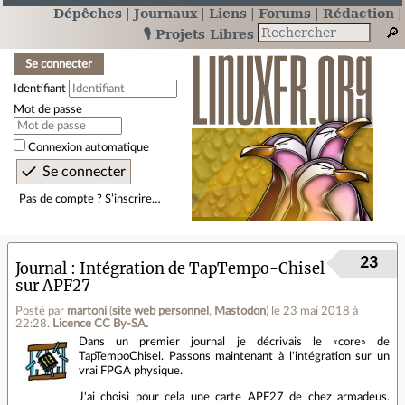
Dépêches
Journaux
Liens
Forums
Rédaction
🎙️ Projets Libres
Se connecter
Identifiant
Mot de passe
Connexion automatique
Pas de compte ? S’inscrire…
23
Journal
Intégration de TapTempo-Chisel
sur APF27
Posté par
martoni
(
site web personnel
,
Mastodon
)
le 23 mai 2018 à
22:28
.
Licence CC By‑SA.
Dans un premier journal je décrivais le «core» de
TapTempoChisel. Passons maintenant à l'intégration sur un
vrai FPGA physique.
J'ai choisi pour cela une carte APF27 de chez armadeus.