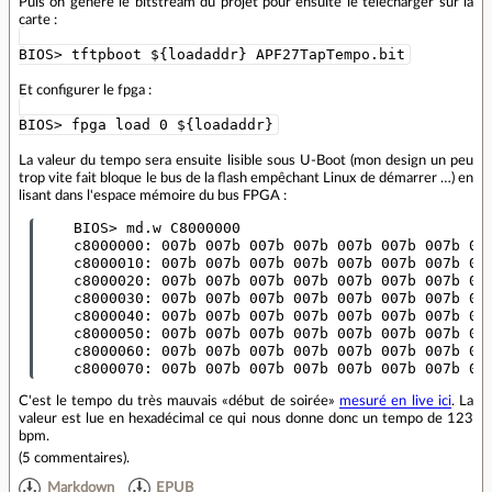
Puis on génére le bitstream du projet pour ensuite le télécharger sur la
carte :
BIOS> tftpboot ${loadaddr} APF27TapTempo.bit
Et configurer le fpga :
BIOS> fpga load 0 ${loadaddr}
La valeur du tempo sera ensuite lisible sous U-Boot (mon design un peu
trop vite fait bloque le bus de la flash empêchant Linux de démarrer …) en
lisant dans l'espace mémoire du bus FPGA :
    BIOS> md.w C8000000

    c8000000: 007b 007b 007b 007b 007b 007b 007b 007
    c8000010: 007b 007b 007b 007b 007b 007b 007b 007
    c8000020: 007b 007b 007b 007b 007b 007b 007b 007
    c8000030: 007b 007b 007b 007b 007b 007b 007b 007
    c8000040: 007b 007b 007b 007b 007b 007b 007b 007
    c8000050: 007b 007b 007b 007b 007b 007b 007b 007
    c8000060: 007b 007b 007b 007b 007b 007b 007b 007
C'est le tempo du très mauvais «début de soirée»
mesuré en live ici
. La
valeur est lue en hexadécimal ce qui nous donne donc un tempo de 123
bpm.
(
5 commentaires
).
Markdown
EPUB