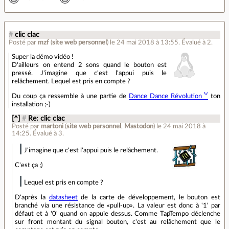
#
clic clac
Posté par
mzf
(
site web personnel
)
le 24 mai 2018 à 13:55
.
Évalué à
2
.
Super la démo vidéo !
D'ailleurs on entend 2 sons quand le bouton est
pressé. J'imagine que c'est l'appui puis le
relâchement. Lequel est pris en compte ?
Du coup ça ressemble à une partie de
Dance Dance Révolution
ton
installation ;-)
[^]
#
Re: clic clac
Posté par
martoni
(
site web personnel
,
Mastodon
)
le 24 mai 2018 à
14:25
.
Évalué à
3
.
J'imagine que c'est l'appui puis le relâchement.
C'est ça ;)
Lequel est pris en compte ?
D'après la
datasheet
de la carte de développement, le bouton est
branché via une résistance de «pull-up». La valeur est donc à '1' par
défaut et à '0' quand on appuie dessus. Comme TapTempo déclenche
sur front montant du signal bouton, c'est au relâchement que le