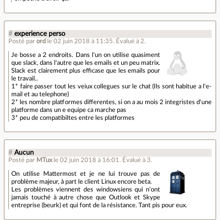
#
experience perso
Posté par
ord
le 02 juin 2018 à 11:35
.
Évalué à
2
.
Je bosse a 2 endroits. Dans l'un on utilise quasiment
que slack, dans l'autre que les emails et un peu matrix.
Slack est clairement plus efficase que les emails pour
le travail..
1* faire passer tout les veiux collegues sur le chat (Ils sont habitue a l'e-
mail et au telephone)
2* les nombre platformes differentes, si on a au mois 2 integristes d'une
platforme dans un e equipe ca marche pas
3* peu de compatibiltes entre les platformes
#
Aucun
Posté par
MTux
le 02 juin 2018 à 16:01
.
Évalué à
3
.
On utilise Mattermost et je ne lui trouve pas de
problème majeur, à part le client Linux encore beta.
Les problèmes viennent des windowsiens qui n'ont
jamais touché à autre chose que Outlook et Skype
entreprise (beurk) et qui font de la résistance. Tant pis pour eux.