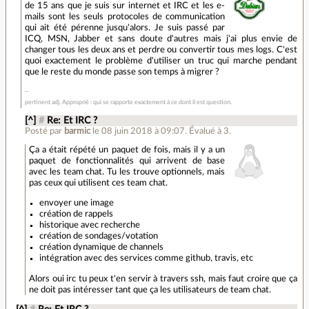
de 15 ans que je suis sur internet et IRC et les e-
mails sont les seuls protocoles de communication
qui ait été pérenne jusqu'alors. Je suis passé par
ICQ, MSN, Jabber et sans doute d'autres mais j'ai plus envie de
changer tous les deux ans et perdre ou convertir tous mes logs. C'est
quoi exactement le problème d'utiliser un truc qui marche pendant
que le reste du monde passe son temps à migrer ?
pertinent adj. Approprié : qui se rapporte exactement à ce dont il est question.
[^]
#
Re: Et IRC ?
Posté par
barmic
le 08 juin 2018 à 09:07
.
Évalué à
3
.
Ça a était répété un paquet de fois, mais il y a un
paquet de fonctionnalités qui arrivent de base
avec les team chat. Tu les trouve optionnels, mais
pas ceux qui utilisent ces team chat.
envoyer une image
création de rappels
historique avec recherche
création de sondages/votation
création dynamique de channels
intégration avec des services comme github, travis, etc
Alors oui irc tu peux t'en servir à travers ssh, mais faut croire que ça
ne doit pas intéresser tant que ça les utilisateurs de team chat.