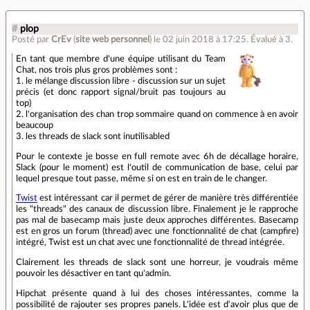
#
plop
Posté par
CrEv
(
site web personnel
)
le 02 juin 2018 à 17:25
.
Évalué à
3
.
En tant que membre d'une équipe utilisant du Team
Chat, nos trois plus gros problèmes sont :
1. le mélange discussion libre - discussion sur un sujet
précis (et donc rapport signal/bruit pas toujours au
top)
2. l'organisation des chan trop sommaire quand on commence à en avoir
beaucoup
3. les threads de slack sont inutilisabled
Pour le contexte je bosse en full remote avec 6h de décallage horaire,
Slack (pour le moment) est l'outil de communication de base, celui par
lequel presque tout passe, même si on est en train de le changer.
Twist
est intéressant car il permet de gérer de manière très différentiée
les "threads" des canaux de discussion libre. Finalement je le rapproche
pas mal de basecamp mais juste deux approches différentes. Basecamp
est en gros un forum (thread) avec une fonctionnalité de chat (campfire)
intégré, Twist est un chat avec une fonctionnalité de thread intégrée.
Clairement les threads de slack sont une horreur, je voudrais même
pouvoir les désactiver en tant qu'admin.
Hipchat présente quand à lui des choses intéressantes, comme la
possibilité de rajouter ses propres panels. L'idée est d'avoir plus que de