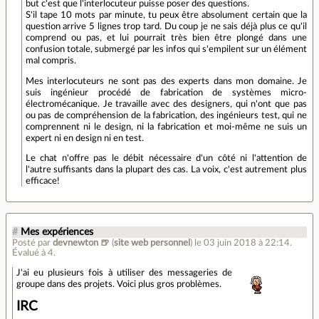
but c'est que l'interlocuteur puisse poser des questions.
S'il tape 10 mots par minute, tu peux être absolument certain que la
question arrive 5 lignes trop tard. Du coup je ne sais déjà plus ce qu'il
comprend ou pas, et lui pourrait très bien être plongé dans une
confusion totale, submergé par les infos qui s'empilent sur un élément
mal compris.
Mes interlocuteurs ne sont pas des experts dans mon domaine. Je
suis ingénieur procédé de fabrication de systèmes micro-
électromécanique. Je travaille avec des designers, qui n'ont que pas
ou pas de compréhension de la fabrication, des ingénieurs test, qui ne
comprennent ni le design, ni la fabrication et moi-même ne suis un
expert ni en design ni en test.
Le chat n'offre pas le débit nécessaire d'un côté ni l'attention de
l'autre suffisants dans la plupart des cas. La voix, c'est autrement plus
efficace!
#
Mes expériences
Posté par
devnewton 🍺
(
site web personnel
)
le 03 juin 2018 à 22:14
.
Évalué à
4
.
J'ai eu plusieurs fois à utiliser des messageries de
groupe dans des projets. Voici plus gros problèmes.
IRC