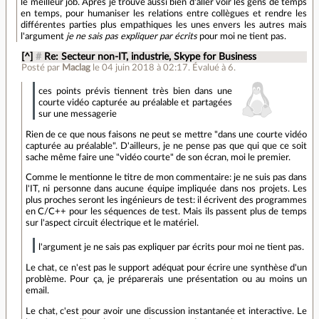
le meilleur job. Après je trouve aussi bien d'aller voir les gens de temps
en temps, pour humaniser les relations entre collègues et rendre les
différentes parties plus empathiques les unes envers les autres mais
l'argument
je ne sais pas expliquer par écrits
pour moi ne tient pas.
[^]
#
Re: Secteur non-IT, industrie, Skype for Business
Posté par
Maclag
le 04 juin 2018 à 02:17
.
Évalué à
6
.
ces points prévis tiennent très bien dans une
courte vidéo capturée au préalable et partagées
sur une messagerie
Rien de ce que nous faisons ne peut se mettre "dans une courte vidéo
capturée au préalable". D'ailleurs, je ne pense pas que qui que ce soit
sache même faire une "vidéo courte" de son écran, moi le premier.
Comme le mentionne le titre de mon commentaire: je ne suis pas dans
l'IT, ni personne dans aucune équipe impliquée dans nos projets. Les
plus proches seront les ingénieurs de test: il écrivent des programmes
en C/C++ pour les séquences de test. Mais ils passent plus de temps
sur l'aspect circuit électrique et le matériel.
l'argument je ne sais pas expliquer par écrits pour moi ne tient pas.
Le chat, ce n'est pas le support adéquat pour écrire une synthèse d'un
problème. Pour ça, je préparerais une présentation ou au moins un
email.
Le chat, c'est pour avoir une discussion instantanée et interactive. Le