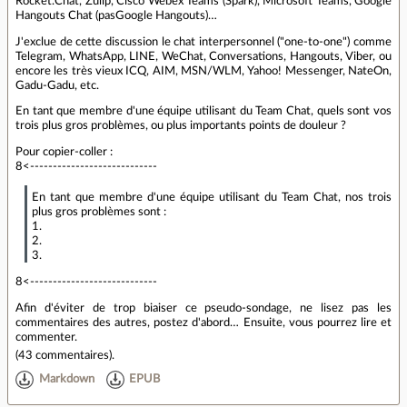
Rocket.Chat, Zulip, Cisco Webex Teams (Spark), Microsoft Teams, Google
Hangouts Chat (pasGoogle Hangouts)…
J'exclue de cette discussion le chat interpersonnel ("one-to-one") comme
Telegram, WhatsApp, LINE, WeChat, Conversations, Hangouts, Viber, ou
encore les très vieux ICQ, AIM, MSN/WLM, Yahoo! Messenger, NateOn,
Gadu-Gadu, etc.
En tant que membre d'une équipe utilisant du Team Chat, quels sont vos
trois plus gros problèmes, ou plus importants points de douleur ?
Pour copier-coller :
8<----------------------------
En tant que membre d'une équipe utilisant du Team Chat, nos trois
plus gros problèmes sont :
1.
2.
3.
8<----------------------------
Afin d'éviter de trop biaiser ce pseudo-sondage, ne lisez pas les
commentaires des autres, postez d'abord… Ensuite, vous pourrez lire et
commenter.
(
43 commentaires
).
Markdown
EPUB