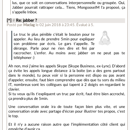
lus, que ce soit en conversations interpersonnelle ou groupée. Oui,
Jabber pourrait rattraper cela… Tiens, MongooseIM l'a proposé, ça
s'appelle Inbox.
[^]
#
Re: jabber ?
Posté par
Maclag
le 02 juin 2018 à 23:45
.
Évalué à
5
.
Le truc le plus pénible c'était le bouton pour te
appeler. Au lieu de prendre 5min pour expliquer
son problème par écris. Le gars t'appelle. Te
dérange. Parle pour ne rien dire et fini par
raccrocher. L'enfer. Au moins avec jabber on ne peut pas te
téléphoner :)
Ah non, moi j'aime les appels Skype (Skype Business, ex-Lync). D'abord
ça évite les appels longue distance à la boite (on a des gens partout
dans le monde), tu peux voir si la personne est dispo ou pas avant
d'appeler, ensuite, faut bien comprendre que dès que tu sors du milieu
IT, nombreux sont les collègues qui tapent à 2 doigts en regardant le
clavier.
Si tu veux qu'ils t'expliquent un truc par écrit, faut être bien accroché,
ça prendra plus de 5min.
Une conversation orale ira de toute façon bien plus vite, et une
conversation orale avec partage d'écran pour illustrer tes propos, c'est
le top.
Et il n'y a aucune raison autre que l'implémentation côté client qui
empêche d'avoir ça.