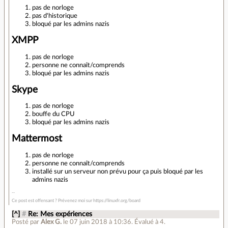
pas de norloge
pas d'historique
bloqué par les admins nazis
XMPP
pas de norloge
personne ne connaît/comprends
bloqué par les admins nazis
Skype
pas de norloge
bouffe du CPU
bloqué par les admins nazis
Mattermost
pas de norloge
personne ne connaît/comprends
installé sur un serveur non prévu pour ça puis bloqué par les
admins nazis
Ce post est offensant ? Prévenez moi sur https://linuxfr.org/board
[^]
#
Re: Mes expériences
Posté par
Alex G.
le 07 juin 2018 à 10:36
.
Évalué à
4
.