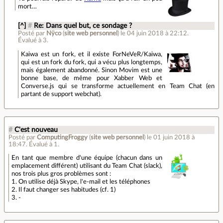
mort…
[^]
#
Re: Dans quel but, ce sondage ?
Posté par
Nÿco
(
site web personnel
)
le 04 juin 2018 à 22:12
.
Évalué à
3
.
Kaiwa est un fork, et il existe ForNeVeR/Kaiwa,
qui est un fork du fork, qui a vécu plus longtemps,
mais également abandonné. Sinon Movim est une
bonne base, de même pour Xabber Web et
Converse.js qui se transforme actuellement en Team Chat (en
partant de support webchat).
#
C'est nouveau
Posté par
ComputingFroggy
(
site web personnel
)
le 01 juin 2018 à
18:47
.
Évalué à
1
.
En tant que membre d'une équipe (chacun dans un
emplacement différent) utilisant du Team Chat (slack),
nos trois plus gros problèmes sont :
1. On utilise déjà Skype, l'e-mail et les téléphones
2. Il faut changer ses habitudes (cf. 1)
3. -