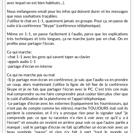
avec lequel on est bien habitués…).
Nous mélangeons email pour les infos qui doivent durer et les messages
que nous souhaitons traçables.
J'utilise le chat en 1-1, quasiment jamais en groupe. Pour ça, on passe de
suite à la conférence "Skype" (conférence téléphonique).
Même en 1-1, on passe facilement à l'audio, parce que les explications
très techniques et très longues, ça ne marche juste pas en chat. On en
profite pour partager l'écran.
Ce qui marche:
-chat 1-1 avec les gens qui savent taper au clavier
-appels audio 1-1
-partage d'écran en interne
Ce qui ne marche pas ou mal:
-Si je partage mon écran en conférence, je sais que l'audio va en prendre
un coup, alors maintenant j'utilise la ligne de tél fixe de la conférence
Skype et je ne fais que partager l'écran avec le PC. C'est très con mais
mal comprendre ou me faire comprendre peut coûter bien plus cher que
le coût d'utilisation de la plateforme et l'appel téléphonique.
-Le partage d'écran avec les externes (typiquement les fournisseurs, qui
n'ont pas de compte comme les nôtres), marche TOUJOURS mal: soit ils
perdent la connexion, et il n'y a presque rien pour le signaler sauf "je
comprends pas: ce que tu racontes n'a rien à voir avec ce qu'il y a à
l'écran!" et ensuite on revient en arrière pour voir ce que l'autre partie a
manqué ; soit le partage d'écran ne fait qu'afficher un écran noir avec un
beau symbole "pause" et rien n'y fait à part "tout le monde se