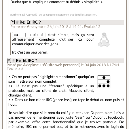
Faudra que tu expliques comment tu définis « simplicité ».
pertinent adj. Approprié : qui se rapporte exactement à ce dont il est question.
[^]
#
Re: Et IRC ?
Posté par
Anonyme
le 26 juin 2018 à 14:21
.
Évalué à
2
.
cat | netcat
c'est simple, mais ça sera
affreusement complexe d'utiliser ça pour
communiquer avec des gens.
Irc c'est un peu pareil.
[^]
#
Re: Et IRC ?
Posté par
Axioplase ıɥs∀
(
site web personnel
)
le 04 juin 2018 à 17:01
.
Évalué à
3
.
> On ne peut pas "highlighter/mentioner" quelqu'un
sans mettre son nom complet.
>> Là c'est pas une "feature" spécifique à un
protocole, mais au client de chat. Mauvais client,
changer client.
> > Dans un bon client IRC (genre irssi), on tape le début du nom puis et
hop…
Je voulais dire que si le nom du collègue est Jean Dupont, alors il n'y a
pas moyen de le mentionner avec juste "Jean" ou "Dupont". Facebook,
par exemple, offre cette fonctionnalité que je trouve pratique. De
mémoire, IRC ne le permet pas, et tu te retrouves avec le login du