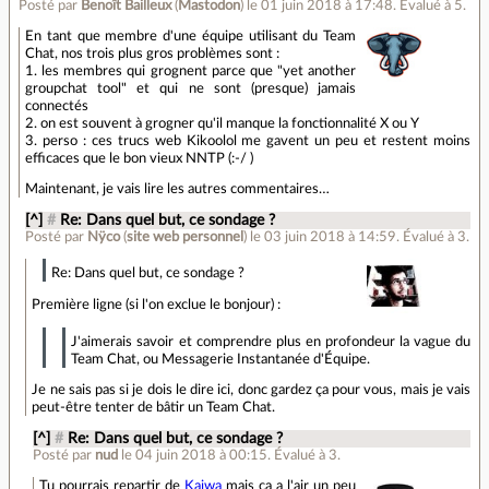
Posté par
Benoît Bailleux
(
Mastodon
)
le 01 juin 2018 à 17:48
.
Évalué à
5
.
En tant que membre d'une équipe utilisant du Team
Chat, nos trois plus gros problèmes sont :
1. les membres qui grognent parce que "yet another
groupchat tool" et qui ne sont (presque) jamais
connectés
2. on est souvent à grogner qu'il manque la fonctionnalité X ou Y
3. perso : ces trucs web Kikoolol me gavent un peu et restent moins
efficaces que le bon vieux NNTP (:-/ )
Maintenant, je vais lire les autres commentaires…
[^]
#
Re: Dans quel but, ce sondage ?
Posté par
Nÿco
(
site web personnel
)
le 03 juin 2018 à 14:59
.
Évalué à
3
.
Re: Dans quel but, ce sondage ?
Première ligne (si l'on exclue le bonjour) :
J'aimerais savoir et comprendre plus en profondeur la vague du
Team Chat, ou Messagerie Instantanée d'Équipe.
Je ne sais pas si je dois le dire ici, donc gardez ça pour vous, mais je vais
peut-être tenter de bâtir un Team Chat.
[^]
#
Re: Dans quel but, ce sondage ?
Posté par
nud
le 04 juin 2018 à 00:15
.
Évalué à
3
.
Tu pourrais repartir de
Kaiwa
mais ça a l'air un peu