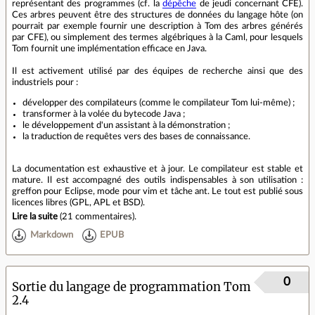
représentant des programmes (cf. la
dépêche
de jeudi concernant CFE).
Ces arbres peuvent être des structures de données du langage hôte (on
pourrait par exemple fournir une description à Tom des arbres générés
par CFE), ou simplement des termes algébriques à la Caml, pour lesquels
Tom fournit une implémentation efficace en Java.
Il est activement utilisé par des équipes de recherche ainsi que des
industriels pour :
développer des compilateurs (comme le compilateur Tom lui-même) ;
transformer à la volée du bytecode Java ;
le développement d'un assistant à la démonstration ;
la traduction de requêtes vers des bases de connaissance.
La documentation est exhaustive et à jour. Le compilateur est stable et
mature. Il est accompagné des outils indispensables à son utilisation :
greffon pour Eclipse, mode pour vim et tâche ant. Le tout est publié sous
licences libres (GPL, APL et BSD).
Lire la suite
(
21 commentaires
).
Markdown
EPUB
0
Sortie du langage de programmation Tom
2.4