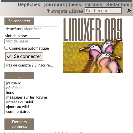
Dépêches
Journaux
Liens
Forums
Rédaction
🎙️ Projets Libres
Se connecter
Identifiant
Mot de passe
Connexion automatique
Pas de compte ? S’inscrire…
_
journaux
dépêches
liens
messages sur les forums
entrées du suivi
ajouts au wiki
commentaires
Derniers
contenus