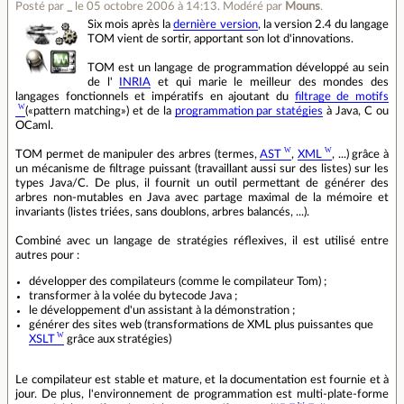
Posté par
_
le 05 octobre 2006 à 14:13
.
Modéré par
Mouns
.
Six mois après la
dernière version
, la version 2.4 du langage
TOM vient de sortir, apportant son lot d'innovations.
TOM est un langage de programmation développé au sein
de l'
INRIA
et qui marie le meilleur des mondes des
langages fonctionnels et impératifs en ajoutant du
filtrage de motifs
(«pattern matching») et de la
programmation par statégies
à Java, C ou
OCaml.
TOM permet de manipuler des arbres (termes,
AST
,
XML
, ...) grâce à
un mécanisme de filtrage puissant (travaillant aussi sur des listes) sur les
types Java/C. De plus, il fournit un outil permettant de générer des
arbres non-mutables en Java avec partage maximal de la mémoire et
invariants (listes triées, sans doublons, arbres balancés, ...).
Combiné avec un langage de stratégies réflexives, il est utilisé entre
autres pour :
développer des compilateurs (comme le compilateur Tom) ;
transformer à la volée du bytecode Java ;
le développement d'un assistant à la démonstration ;
générer des sites web (transformations de XML plus puissantes que
XSLT
grâce aux stratégies)
Le compilateur est stable et mature, et la documentation est fournie et à
jour. De plus, l'environnement de programmation est multi-plate-forme