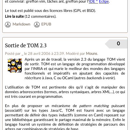
et convivial : greffon vim, tâches ant, greffon pour l'
IDE
Eclipe
.
Le tout est publié sous des licences libres (GPL et BSD).
Lire la suite
(
12 commentaires
).
Markdown
EPUB
0
Sortie de TOM 2.3
Posté par
_
le 28 avril 2006 à 23:39
.
Modéré par
Mouns
.
Après un an de travail, la version 2.3 du langage TOM vient
de sortir. TOM est un langage de programmation développé
par l'INRIA et qui marie le meilleur des mondes des langages
fonctionnels et impératifs en ajoutant des capacités de
réécriture à Java, C ou OCaml (autres
backends
à venir).
L'utilisation de TOM est pertinente dès qu'il s'agit de manipuler des
données arborescentes (termes, arbres syntaxiques, arbres XML...), ce qui
est très courant en programmation.
En plus de proposer un mécanisme de
pattern matching
puissant
(associatif) sur les types Java/C, TOM est fourni avec un langage
permettant de définir des types inductifs (comme en Caml) reposant sur
une bibliothèque garantissant le partage maximal de la mémoire. Enfin le
langage fournit un système de définition de stratégies de parcours des
arbres par combinaison de stratégies de base.