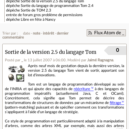
dépêche
Sortie de la version 2.5 du langage Tom
dépêche
Sortie du langage de programmation Tom 2.4
dépêche
Sortie de TOM 2.3
entrée de forum
gros problème de permissions
dépêche
Libre en fête à Nancy
Flux Atom de _
Trier par :
date
note
intérêt
dernier
commentaire
0
Sortie de la version 2.5 du langage Tom
Posté par
_
le 13 juillet 2007 à 06:00
.
Modéré par
Jaimé Ragnagna
.
Après neuf mois de gestation depuis la dernière version, la
version 2.5 du langage Tom vient de sortir, apportant son
lot d'innovations.
Tom est un langage de programmation développé au sein
de l'INRIA et qui ajoute des capacités de
réécriture
à des langages de
programmation impératifs (actuellement Java, C et OCaml).
Concrètement, cela signifie que Tom permet de décrire des
transformations de structures de données par un mécanisme de
filtrage
(pattern-matching) puissant et de spécifier comment ces transformations
s'appliquent à l'aide d'un langage de stratégie.
Ce style de programmation est particulièrement adapté à la manipulation
d'arbres, comme des arbres XML par exemple, mais aussi des arbres