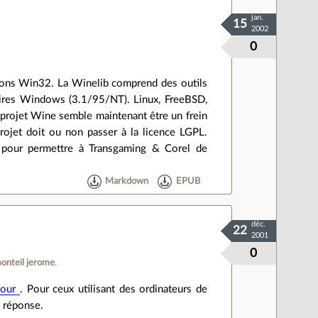
jan.
15
2002
0
tions Win32. La Winelib comprend des outils
naires Windows (3.1/95/NT). Linux, FreeBSD,
 projet Wine semble maintenant être un frein
rojet doit ou non passer à la licence LGPL.
e pour permettre à Transgaming & Corel de
Markdown
EPUB
déc.
22
2001
0
onteil jerome
.
 jour
. Pour ceux utilisant des ordinateurs de
e réponse.