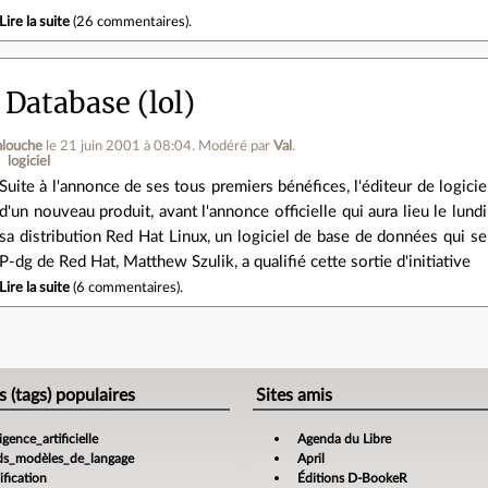
Lire la suite
(
26 commentaires
).
 Database (lol)
alouche
le 21 juin 2001 à 08:04
.
Modéré par
Val
.
logiciel
Suite à l'annonce de ses tous premiers bénéfices, l'éditeur de logici
d'un nouveau produit, avant l'annonce officielle qui aura lieu le lundi 
sa distribution Red Hat Linux, un logiciel de base de données qui s
P-dg de Red Hat, Matthew Szulik, a qualifié cette sortie d'initiative
Lire la suite
(
6 commentaires
).
e
s (tags) populaires
Sites amis
ligence_artificielle
Agenda du Libre
ds_modèles_de_langage
April
fication
Éditions D-BookeR