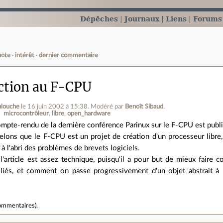
Dépêches
Journaux
Liens
Forums
note
intérêt
dernier commentaire
ction au F-CPU
alouche
le 16 juin 2002 à 15:38
.
Modéré par
Benoît Sibaud
.
microcontrôleur
libre
open_hardware
ompte-rendu de la dernière conférence Parinux sur le F-CPU est publi
elons que le F-CPU est un projet de création d'un processeur libre,
à l'abri des problèmes de brevets logiciels.
l'article est assez technique, puisqu'il a pour but de mieux faire
 liés, et comment on passe progressivement d'un objet abstrait à
ommentaires
).