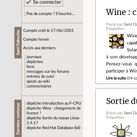
Wine : 
Pas de compte ? S’inscrire…
Posté par
Sami D
Étiquettes :
Compte créé le 17/06/2001
Sami Dalouche
Wine
Compte fermé
capa
Accès aux derniers
Sola
à son développ
journaux
dépêches
Pensez-vous q
liens
participer à Wi
messages sur les forums
entrées du suivi
Lire la suite
(
14 c
ajouts au wiki
commentaires
Sortie 
dépêche
Introduction au F-CPU
Derniers contenus
dépêche
Wine : changement de
licence ?
Posté par
Sami D
Étiquettes :
dépêche
Sortie du noyau Linux
2.4.17
dépêche
Red Hat Database (lol)