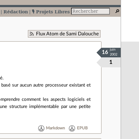
Rédaction
🎙️ Projets Libres
Flux Atom de Sami Dalouche
juin
16
2002
1
é.
 basé sur aucun autre processeur existant et
 comprendre comment les aspects logiciels et
 une structure implémentable par une petite
Markdown
EPUB